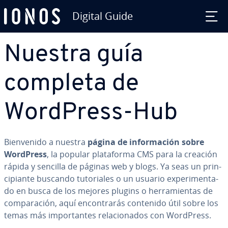
Digital Guide
Saltar al contenido principal
Nuestra guía
completa de
WordPress-Hub
Bie­n­ve­ni­do a nuestra
página de in­fo­r­ma­ción sobre
WordPress
, la popular pla­ta­fo­r­ma CMS para la creación
rápida y sencilla de páginas web y blogs. Ya seas un pri­n­
ci­pia­n­te buscando tu­to­ria­les o un usuario ex­pe­ri­me­n­ta­
do en busca de los mejores plugins o he­rra­mie­n­tas de
co­m­pa­ra­ción, aquí en­co­n­tra­rás contenido útil sobre los
temas más im­po­r­ta­n­tes re­la­cio­na­dos con WordPress.