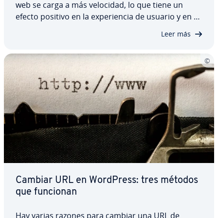
web se carga a más velocidad, lo que tiene un
efecto positivo en la ex­pe­rie­n­cia de usuario y en tu
po­si­cio­na­mie­n­to en Google. Pero al ac­tua­li­zar o
Leer más
realizar cambios en la página web, es im­po­r­ta­n­te
borrar la caché de WordPress para…
Cambiar URL en WordPress: tres métodos
que funcionan
Hay varias razones para cambiar una URL de