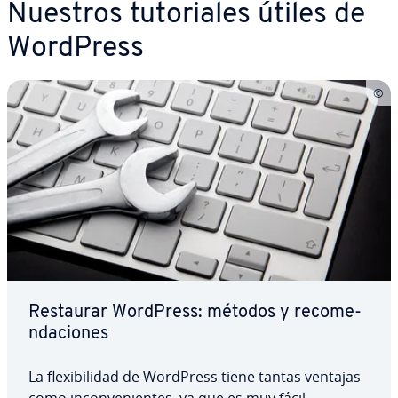
Nuestros tu­to­ria­les útiles de
WordPress
Restaurar WordPress: métodos y re­co­me­
n­da­cio­nes
La fle­xi­bi­li­dad de WordPress tiene tantas ventajas
como in­co­n­ve­nie­n­tes, ya que es muy fácil