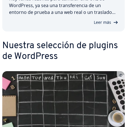
WordPress, ya sea una tra­n­s­fe­re­n­cia de un
entorno de prueba a una web real o un traslado
de dominio. También hay di­fe­re­n­tes métodos para
Leer más
cambiar la URL de la web en WordPress: panel de
control, archivo wpconfig.php o base de datos.
Te…
Nuestra selección de plugins
de WordPress