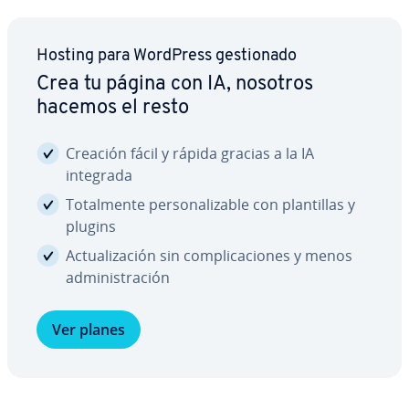
Hosting para WordPress ge­s­tio­na­do
Crea tu página con IA, nosotros
hacemos el resto
Creación fácil y rápida gracias a la IA
integrada
To­ta­l­me­n­te pe­r­so­na­li­za­ble con pla­n­ti­llas y
plugins
Ac­tua­li­za­ción sin co­m­pli­ca­cio­nes y menos
ad­mi­ni­s­tra­ción
Ver planes