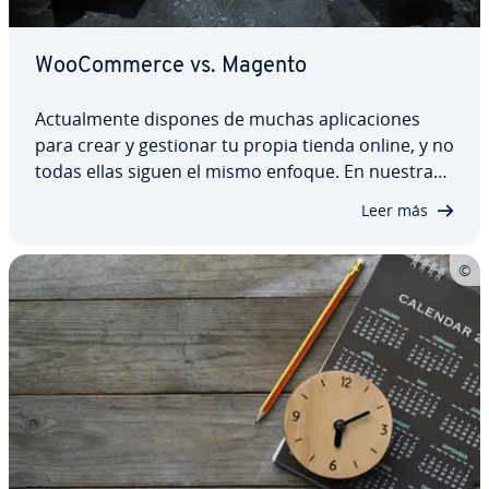
Woo­Co­m­me­r­ce vs. Magento
Ac­tua­l­me­n­te dispones de muchas apli­ca­cio­nes
para crear y gestionar tu propia tienda online, y no
todas ellas siguen el mismo enfoque. En nuestra
co­m­pa­ra­ti­va de Woo­Co­m­me­r­ce y Magento, de­s­ta­
Leer más
ca­mos las ventajas e in­co­n­ve­nie­n­tes de ambos
sistemas y co­m­pa­ra­mos sus ca­ra­c­te­rí­s­ti­cas más…