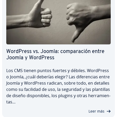
WordPress vs. Joomla: co­m­pa­ra­ción entre
Joomla y WordPress
Los CMS tienen puntos fuertes y débiles. WordPress
o Joomla, ¿cuál deberías elegir? Las di­fe­re­n­cias entre
Joomla y WordPress radican, sobre todo, en detalles
como su facilidad de uso, la seguridad y las pla­n­ti­llas
de diseño di­s­po­ni­bles, los plugins y otras he­rra­mie­n­
tas…
Leer más