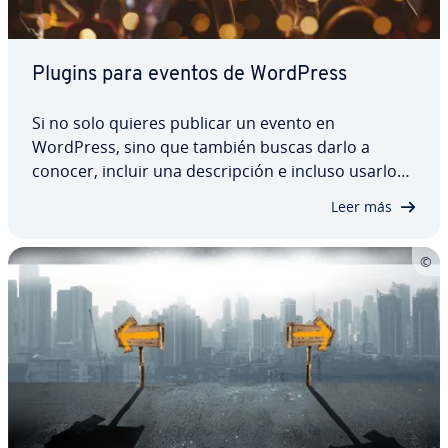
Plugins para eventos de WordPress
Si no solo quieres publicar un evento en
WordPress, sino que también buscas darlo a
conocer, incluir una de­s­cri­p­ción e incluso usarlo
con fines co­me­r­cia­les, es im­po­r­ta­n­te contar con el
Leer más
plugin para eventos de WordPress adecuado.
Descubre cuáles son los cinco mejores plugins
de…