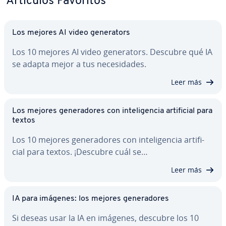
Artículos Favoritos
Los mejores AI video ge­ne­ra­to­rs
Los 10 mejores AI video ge­ne­ra­to­rs. Descubre qué IA
se adapta mejor a tus ne­ce­si­da­des.
Leer más
Los mejores ge­ne­ra­do­res con in­te­li­ge­n­cia ar­ti­fi­cial para
textos
Los 10 mejores ge­ne­ra­do­res con in­te­li­ge­n­cia ar­ti­fi­
cial para textos. ¡Descubre cuál se…
Leer más
IA para imágenes: los mejores ge­ne­ra­do­res
Si deseas usar la IA en imágenes, descubre los 10