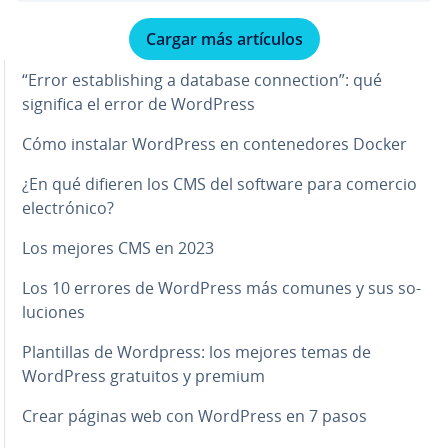
Cargar más artículos
“Error es­ta­bli­shi­ng a database co­n­ne­c­tion”: qué
significa el error de WordPress
Cómo instalar WordPress en co­n­te­ne­do­res Docker
¿En qué difieren los CMS del software para comercio
ele­c­tró­ni­co?
Los mejores CMS en 2023
Los 10 errores de WordPress más comunes y sus so­
lu­cio­nes
Pla­n­ti­llas de Wordpress: los mejores temas de
WordPress gratuitos y premium
Crear páginas web con WordPress en 7 pasos