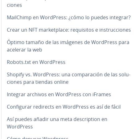
cio­nes
MailChimp en WordPress: ¿cómo lo puedes integrar?
Crear un NFT ma­r­ke­t­pla­ce: re­qui­si­tos e in­s­tru­c­cio­nes
Óptimo tamaño de las imágenes de WordPress para
acelerar la web
Robots.txt en WordPress
Shopify vs. WordPress: una co­m­pa­ra­ción de las so­lu­
cio­nes para tiendas online
Integrar archivos en WordPress con iFrames
Co­n­fi­gu­rar redirects en WordPress es así de fácil
Así puedes añadir una meta de­s­cri­p­tion en
WordPress
Cómo depurar Wordpress