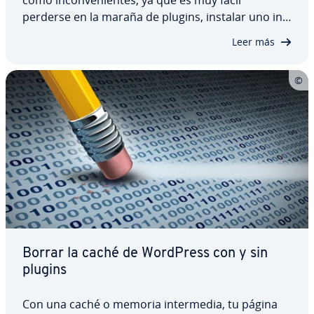
perderse en la maraña de plugins, instalar uno in­
co­m­pa­ti­ble y provocar que la página web ya no se
Leer más
cargue co­rre­c­ta­me­n­te o deje de funcionar. Ojalá
se pudiera dar marcha atrás. Aunque se…
Borrar la caché de WordPress con y sin
plugins
Con una caché o memoria in­te­r­me­dia, tu página