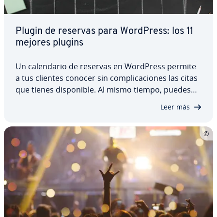
Plugin de reservas para WordPress: los 11
mejores plugins
Un ca­le­n­da­rio de reservas en WordPress permite
a tus clientes conocer sin co­m­pli­ca­cio­nes las citas
que tienes di­s­po­ni­ble. Al mismo tiempo, puedes
mantener la visión de conjunto de todas las tareas
Leer más
planeadas y pe­n­die­n­tes. Te ex­pli­ca­mos en qué
consiste un buen plugin de reservas…