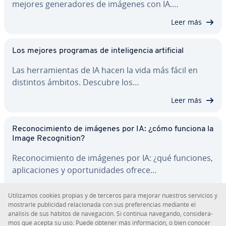
mejores ge­ne­ra­do­res de imágenes con IA.…
Leer más
Los mejores programas de in­te­li­ge­n­cia ar­ti­fi­cial
Las he­rra­mie­n­tas de IA hacen la vida más fácil en
distintos ámbitos. Descubre los…
Leer más
Re­co­no­ci­mie­n­to de imágenes por IA: ¿cómo funciona la
Image Re­co­g­ni­tion?
Re­co­no­ci­mie­n­to de imágenes por IA: ¿qué funciones,
apli­ca­cio­nes y opo­r­tu­ni­da­des ofrece…
Leer más
Uti­li­za­mos cookies propias y de terceros para mejorar nuestros servicios y
mostrarle pu­bli­ci­dad re­la­cio­na­da con sus pre­fe­re­n­cias mediante el
análisis de sus hábitos de na­ve­ga­ción. Si continua navegando, co­n­si­de­ra­
mos que acepta su uso. Puede obtener más in­fo­r­ma­ción, o bien conocer