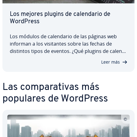
Los mejores plugins de ca­le­n­da­rio de
WordPress
Los módulos de ca­le­n­da­rio de las páginas web
informan a los vi­si­ta­n­tes sobre las fechas de
distintos tipos de eventos. ¿Qué plugins de ca­le­n­
da­rio de WordPress puedes usar para mostrar ac­
Leer más
ti­vi­da­des, la di­s­po­ni­bi­li­dad de un alo­ja­mie­n­to
turístico o los horarios de un evento deportivo…
Las co­m­pa­ra­ti­vas más
populares de WordPress