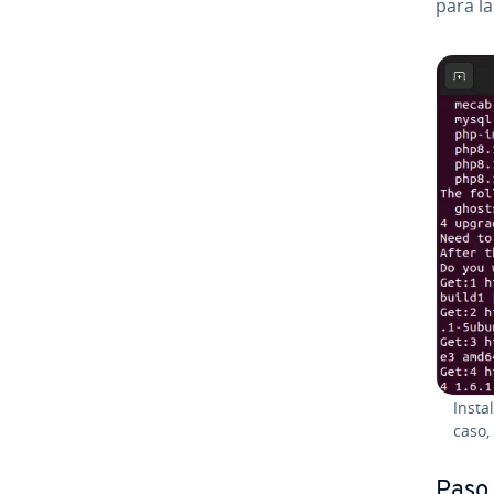
para la 
In­s­
caso, 
Paso 