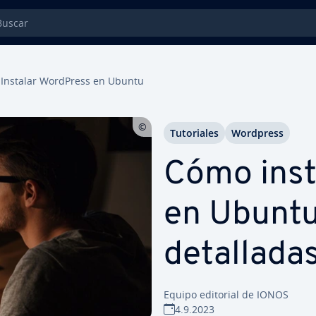
car
Instalar WordPress en Ubuntu
Tu­to­ria­les
Wordpress
Cómo inst
en Ubuntu: 
de­ta­lla­da
Equipo editorial de IONOS
4.9.2023