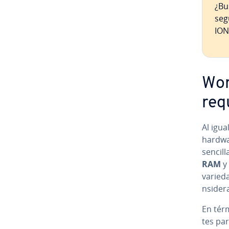
¿Bus
seg
ION
Wor
re­q
Al igu
hardwar
sencil
RAM
y
varied
n­si­de­
En térm
tes para