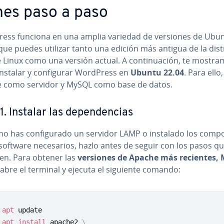
­nes paso a paso
ess funciona en una amplia variedad de versiones de Ubun
que puedes utilizar tanto una edición más antigua de la di­s­tr
 Linux como una versión actual. A co­n­ti­nua­ción, te mostr
stalar y co­n­fi­gu­rar WordPress en
Ubuntu 22.04
. Para ello
 como servidor y MySQL como base de datos.
. Instalar las de­pe­n­de­n­cias
no has co­n­fi­gu­ra­do un servidor LAMP o instalado los co­m­po
software ne­ce­sa­rios, hazlo antes de seguir con los pasos q
en. Para obtener las
versiones de Apache más recientes,
 abre el terminal y ejecuta el siguiente comando:
apt
apt
install
 apache2 
\