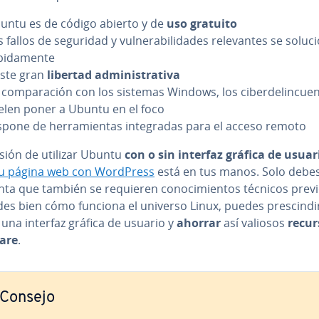
untu es de código abierto y de
uso gratuito
 fallos de seguridad y vu­l­ne­ra­bi­li­da­des re­le­va­n­tes se so­lu­c
pi­da­me­n­te
iste gran
libertad ad­mi­ni­s­tra­ti­va
co­m­pa­ra­ción con los sistemas Windows, los ci­be­r­de­li­n­cue­
elen poner a Ubuntu en el foco
spone de he­rra­mie­n­tas in­te­gra­das para el acceso remoto
isión de utilizar Ubuntu
con o sin interfaz gráfica de usuar
tu página web con WordPress
está en tus manos. Solo debe
ta que también se requieren co­no­ci­mie­n­tos técnicos previ
es bien cómo funciona el universo Linux, puedes pre­s­ci­n­di
una interfaz gráfica de usuario y
ahorrar
así valiosos
recur
are
.
Consejo