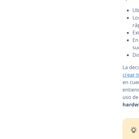
Ub
Los
rá­
Ex
En 
su
Di
La dec
crear 
en cuen
entiend
uso de 
hardw