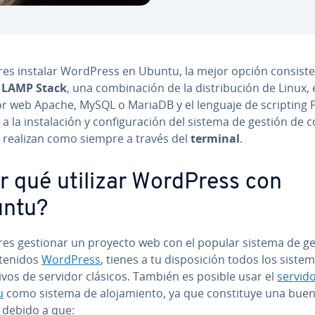
eres instalar WordPress en Ubuntu, la mejor opción consiste
r
LAMP Stack
, una co­m­bi­na­ción de la di­s­tri­bu­ción de Linux, 
or web Apache, MySQL o MariaDB y el lenguaje de scripting 
 la in­s­ta­la­ción y co­n­fi­gu­ra­ción del sistema de gestión de co­
e realizan como siempre a través del
terminal
.
r qué utilizar WordPress con
ntu?
eres gestionar un proyecto web con el popular sistema de g
te­ni­dos
WordPress
, tienes a tu di­s­po­si­ción todos los siste
ti­vos de servidor clásicos. También es posible usar el
servid
u
como sistema de alo­ja­mie­n­to, ya que co­n­s­ti­tu­ye una bue
 debido a que: