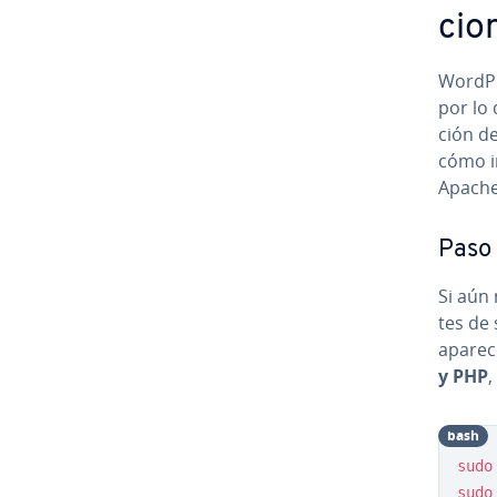
cio
WordPr
por lo 
ción de
cómo in
Apache
Paso 1
Si aún 
tes de 
aparec
y PHP
,
bash
sudo
sudo