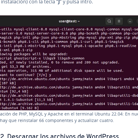
in­s­ta­la­ción) con la tecla “
J
” y pulsa intro.
ta­la­ción de PHP, MySQL y Apache en el terminal Ubuntu 22.04: En nu
hay que re­in­s­ta­lar 66 co­m­po­ne­n­tes y ac­tua­li­zar cuatro.
2. Descargar los archivos de WordPress