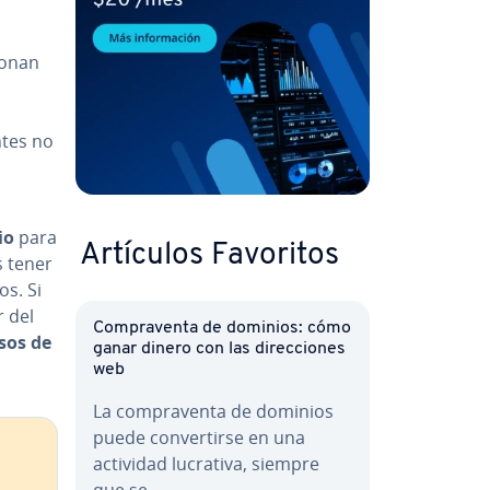
io­nan
n­tes no
io
para
Artículos Favoritos
s tener
os. Si
r del
Co­m­pra­ve­n­ta de dominios: cómo
sos de
ganar dinero con las di­re­c­cio­nes
web
La co­m­pra­ve­n­ta de dominios
puede co­n­ve­r­ti­r­se en una
actividad lucrativa, siempre
que se…