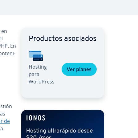
 en
el
Productos asociados
PHP. En
n­te­ni­
Hosting
Ver planes
para
WordPress
estión
mas
or de
na