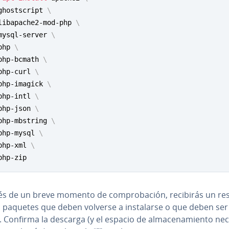
ghostscript 
\
libapache2-mod-php 
\
mysql-server 
\
php 
\
php-bcmath 
\
php-curl 
\
php-imagick 
\
php-intl 
\
php-json 
\
php-mbstring 
\
php-mysql 
\
php-xml 
\
php-zip
s de un breve momento de co­m­pro­ba­ción, recibirás un r
 paquetes que deben volverse a in­s­ta­lar­se o que deben ser 
os. Confirma la descarga (y el espacio de al­ma­ce­na­mie­n­to ne