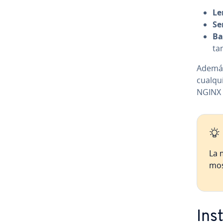
Le
Se
Ba
ta
Además
cualqu
NGINX 
La 
mos
Ins