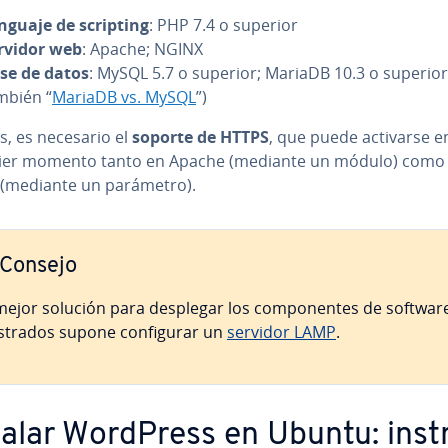
nguaje de scripting
: PHP 7.4 o superior
rvidor web
: Apache; NGINX
se de datos
: MySQL 5.7 o superior; MariaDB 10.3 o superior
mbién “
MariaDB vs. MySQL
”)
, es necesario el
soporte de HTTPS
, que puede activarse e
ier momento tanto en Apache (mediante un módulo) como
(mediante un parámetro).
Consejo
mejor solución para desplegar los co­m­po­ne­n­tes de softwar
trados supone co­n­fi­gu­rar un
servidor LAMP
.
talar WordPress en Ubuntu: in­s­tr