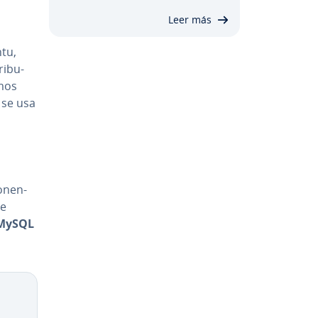
Leer más
tu,
i­bu­
amos
, se usa
­ne­n­
ue
 MySQL
Copy