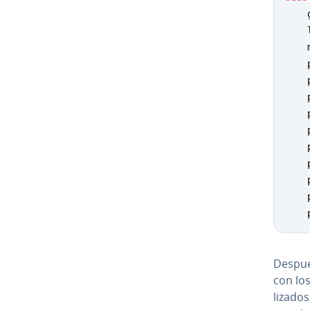
    
    
    
    
    
    
    
    
    
    
    
    
    
Despué
con los
li­za­d