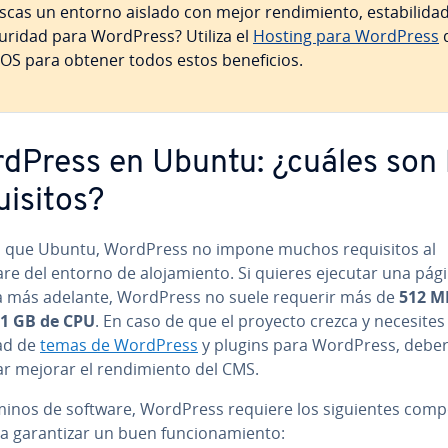
cas un entorno aislado con mejor re­n­di­mie­n­to, es­ta­bi­li­da
uridad para WordPress? Utiliza el
Hosting para WordPress
OS para obtener todos estos be­ne­fi­cios.
dPress en Ubuntu: ¿cuáles son 
ui­si­tos?
al que Ubuntu, WordPress no impone muchos re­qui­si­tos al
e del entorno de alo­ja­mie­n­to. Si quieres ejecutar una pá
la más adelante, WordPress no suele requerir más de
512 M
1 GB de CPU
. En caso de que el proyecto crezca y necesites
ad de
temas de WordPress
y plugins para WordPress, deber
rar mejorar el re­n­di­mie­n­to del CMS.
inos de software, WordPress requiere los si­guie­n­tes co­m­po
 ga­ra­n­ti­zar un buen fu­n­cio­na­mie­n­to: