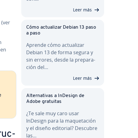
Leer más
 (ver
Cómo ac­tua­li­zar Debian 13 paso
a paso
n
Aprende cómo ac­tua­li­zar
 en
Debian 13 de forma segura y
sin errores, desde la pre­pa­ra­
ción del…
Leer más
e
Al­te­r­na­ti­vas a InDesign de
Adobe gratuitas
¿Te sale muy caro usar
InDesign para la ma­que­ta­ción
y el diseño editorial? Descubre
u­c­
las…