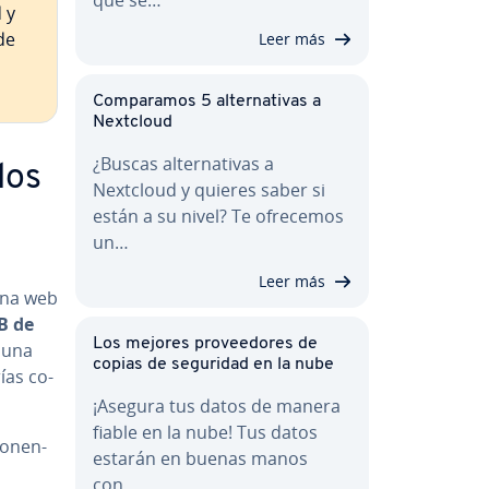
d y
de
Leer más
Co­m­pa­ra­mos 5 al­te­r­na­ti­vas a
Nextcloud
¿Buscas al­te­r­na­ti­vas a
los
Nextcloud y quieres saber si
están a su nivel? Te ofrecemos
un…
Leer más
gina web
B de
Los mejores pro­vee­do­res de
 una
copias de seguridad en la nube
ías co­
¡Asegura tus datos de manera
fiable en la nube! Tus datos
­ne­n­
estarán en buenas manos
con…