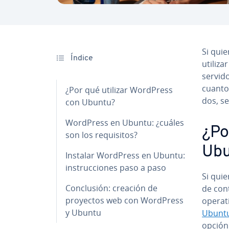
Si qui
Índice
utiliza
servid
cuanto a
¿Por qué utilizar WordPress
dos, s
con Ubuntu?
WordPress en Ubuntu: ¿cuáles
¿Po
son los re­qui­si­tos?
Ubu
Instalar WordPress en Ubuntu:
in­s­tru­c­cio­nes paso a paso
Si qui
Co­n­clu­sión: creación de
de co­n­
proyectos web con WordPress
ope­ra­
y Ubuntu
Ubunt
opción