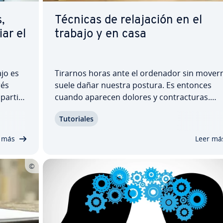
,
Técnicas de re­la­ja­ción en el
ar el
trabajo y en casa
ajo es
Tirarnos horas ante el ordenador sin mover
rés
suele dañar nuestra postura. Es entonces
 partir
cuando aparecen dolores y co­n­tra­c­tu­ras.
rés se
Puedes echar mano de sencillas técnicas de 
Tu­to­ria­les
la­ja­ción para co­n­tra­rre­s­tar­los, también en la
l
oficina, y evitar que aparezcan estas tension
 más
Leer má
en los…