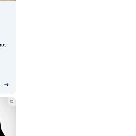
nos
re­
es
s