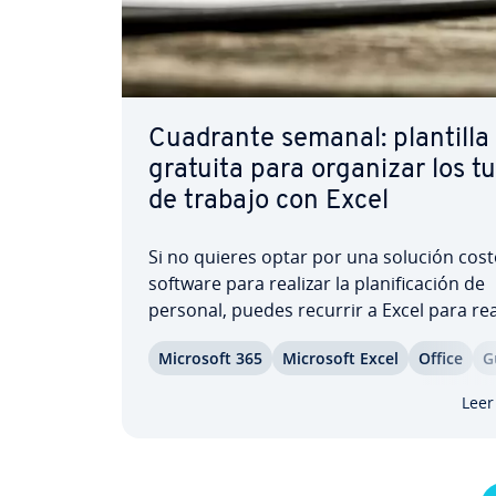
Cuadrante semanal: plantilla
gratuita para organizar los t
de trabajo con Excel
Si no quieres optar por una solución cos
software para realizar la pla­ni­fi­ca­ción de
personal, puedes recurrir a Excel para rea
ac­ti­vi­da­des ad­mi­ni­s­tra­ti­vas básicas, tal
Microsoft 365
Microsoft Excel
Office
G
la es­tru­c­tu­ra­ción de turnos u horarios de
trabajo. Aún mejor opción es utilizar la
Leer
plantilla…