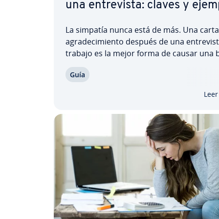
una en­tre­vi­s­ta: claves y eje
La simpatía nunca está de más. Una carta
agra­de­ci­mie­n­to después de una en­tre­vi­s­
trabajo es la mejor forma de causar una
impresión al de­pa­r­ta­me­n­to de personal 
Guía
empresa. Un mensaje breve y amable en
de correo de agra­de­ci­mie­n­to tras tu en­tre­
Leer
te dará una…