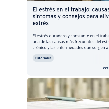
El estrés en el trabajo: causas
síntomas y consejos para alivi
estrés
El estrés duradero y constante en el trab
una de las causas más fre­cue­n­tes del est
crónico y las en­fe­r­me­da­des que surgen a
de él. Muchas veces, los síntomas del est
Tu­to­ria­les
ignoran hasta que el estrés ya cobra vida
propia. Reconocer a tiempo las causas de
Leer
estrés y…