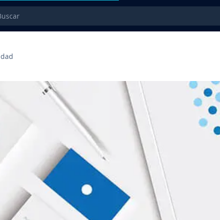
car
vi­dad