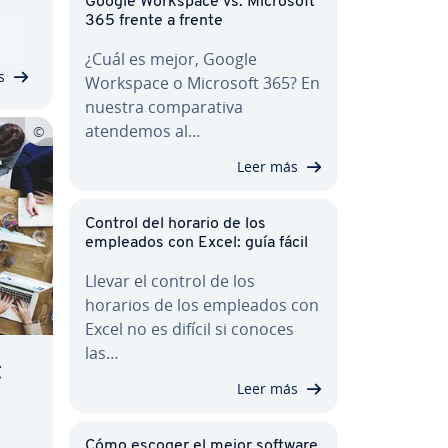
Google Workspace vs. Microsoft
e
365 frente a frente
de
¿Cuál es mejor, Google
ta
s
Workspace o Microsoft 365? En
nuestra co­m­pa­ra­ti­va
atendemos al…
Leer más
Control del horario de los
empleados con Excel: guía fácil
Llevar el control de los
horarios de los empleados con
Excel no es difícil si conoces
las…
t
Leer más
Cómo escoger el mejor software