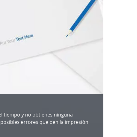
sa el tiempo y no obtienes ninguna
arás posibles errores que den la impresión