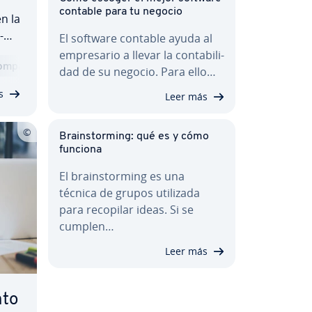
contable para tu negocio
en la
­
El software contable ayuda al
em­pre­sa­rio a llevar la co­n­ta­bi­li­
­m­pa­ra­ti­va
ue
dad de su negocio. Para ello…
o en
s
Leer más
Brai­n­s­to­r­mi­ng: qué es y cómo
funciona
El brai­n­s­to­r­mi­ng es una
técnica de grupos utilizada
para recopilar ideas. Si se
cumplen…
Leer más
­to