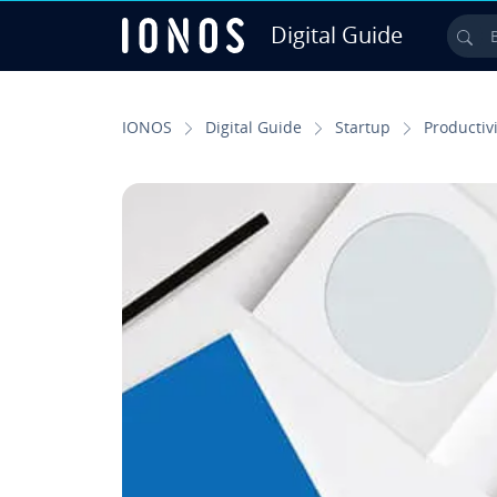
Digital Guide
Bus
Saltar al contenido principal
IONOS
Digital Guide
Startup
Pro­du­c­ti­