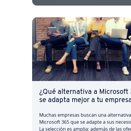
¿Qué al­te­r­na­ti­va a Microsof
se adapta mejor a tu empres
Muchas empresas buscan una al­te­r­na­ti­va
Microsoft 365 que se adapte a sus ne­ce­si­
La selección es amplia: además de las ofe