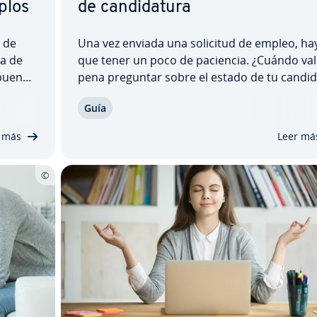
mplos
de ca­n­di­da­tu­ra
 de
Una vez enviada una solicitud de empleo, ha
ta de
que tener un poco de paciencia. ¿Cuándo val
 buena
pena preguntar sobre el estado de tu ca­n­di­d
de la
tu­ra? De­pe­n­die­n­do de la empresa y de la fe
Guía
 forma
límite para la pre­se­n­ta­ción de so­li­ci­tu­des, 
vi­s­ta
que quieras escribir un correo de se­gui­mie­n
 más
Leer má