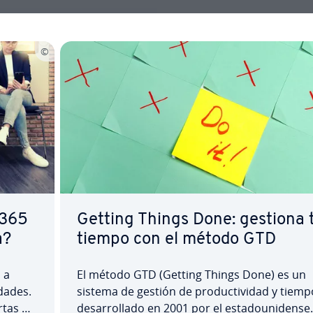
t 365
Getting Things Done: gestiona 
a?
tiempo con el método GTD
 a
El método GTD (Getting Things Done) es un
da­des.
sistema de gestión de pro­du­c­ti­vi­dad y tiemp
rtas de
de­sa­rro­lla­do en 2001 por el es­ta­dou­ni­de­n­se