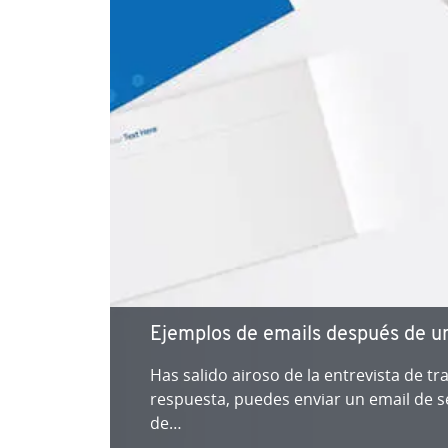
Ejemplos de emails después de una 
Has salido airoso de la en­tre­vi­s­ta de
respuesta, puedes enviar un email de se­gu
de…