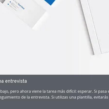
en­tre­vi­s­ta
 trabajo, pero ahora viene la tarea más difícil: esperar. Si pa
i­mie­n­to de la en­tre­vi­s­ta. Si utilizas una plantilla, evit