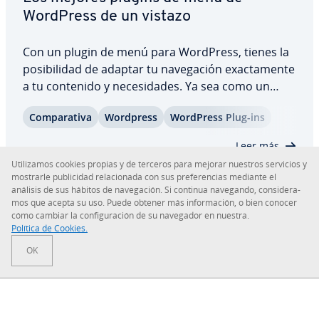
WordPress de un vistazo
Con un plugin de menú para WordPress, tienes la
po­si­bi­li­dad de adaptar tu na­ve­ga­ción exac­ta­me­n­te
a tu contenido y ne­ce­si­da­des. Ya sea como un
mega menú, un menú fijo o un flyout animado,
Co­m­pa­ra­ti­va
Wordpress
WordPress Plug-ins
con las funciones adi­cio­na­les puedes crear fá­ci­l­
me­n­te una na­ve­ga­ción fácil de usar. Te…
Leer más
Uti­li­za­mos cookies propias y de terceros para mejorar nuestros servicios y
mostrarle pu­bli­ci­dad re­la­cio­na­da con sus pre­fe­re­n­cias mediante el
análisis de sus hábitos de na­ve­ga­ción. Si continua navegando, co­n­si­de­ra­
mos que acepta su uso. Puede obtener más in­fo­r­ma­ción, o bien conocer
cómo cambiar la co­n­fi­gu­ra­ción de su navegador en nuestra.
Sobre IONOS
Política de Cookies.
OK
Sala de prensa
Centro de ayuda
Co­n­di­cio­nes Generales