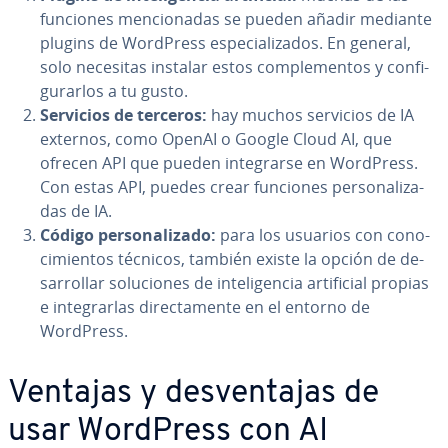
funciones me­n­cio­na­das se pueden añadir mediante
plugins de WordPress es­pe­cia­li­za­dos. En general,
solo necesitas instalar estos co­m­ple­me­n­tos y co­n­fi­
gu­rar­los a tu gusto.
Servicios de terceros:
hay muchos servicios de IA
externos, como OpenAI o Google Cloud AI, que
ofrecen API que pueden in­te­grar­se en WordPress.
Con estas API, puedes crear funciones pe­r­so­na­li­za­
das de IA.
Código pe­r­so­na­li­za­do:
para los usuarios con co­no­
ci­mie­n­tos técnicos, también existe la opción de de­
sa­rro­llar so­lu­cio­nes de in­te­li­ge­n­cia ar­ti­fi­cial propias
e in­te­grar­las di­re­c­ta­me­n­te en el entorno de
WordPress.
Ventajas y de­s­ve­n­ta­jas de
usar WordPress con AI