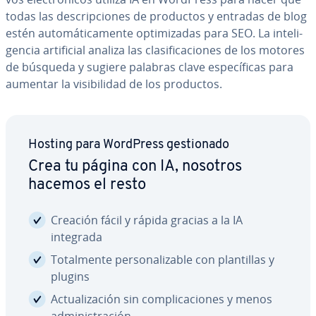
todas las de­s­cri­p­cio­nes de productos y entradas de blog
estén au­to­má­ti­ca­me­n­te op­ti­mi­za­das para SEO. La in­te­li­
ge­n­cia ar­ti­fi­cial analiza las cla­si­fi­ca­cio­nes de los motores
de búsqueda y sugiere palabras clave es­pe­cí­fi­cas para
aumentar la vi­si­bi­li­dad de los productos.
Hosting para WordPress ge­s­tio­na­do
Crea tu página con IA, nosotros
hacemos el resto
Creación fácil y rápida gracias a la IA
integrada
To­ta­l­me­n­te pe­r­so­na­li­za­ble con pla­n­ti­llas y
plugins
Ac­tua­li­za­ción sin co­m­pli­ca­cio­nes y menos