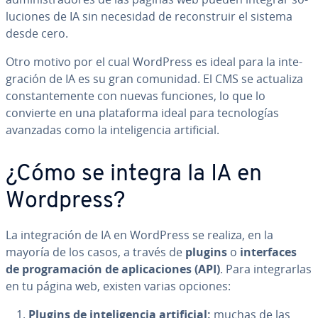
lu­cio­nes de IA sin necesidad de re­co­n­s­truir el sistema
desde cero.
Otro motivo por el cual WordPress es ideal para la in­te­
gra­ción de IA es su gran comunidad. El CMS se actualiza
co­n­s­ta­n­te­me­n­te con nuevas funciones, lo que lo
convierte en una pla­ta­fo­r­ma ideal para te­c­no­lo­gías
avanzadas como la in­te­li­ge­n­cia ar­ti­fi­cial.
¿Cómo se integra la IA en
Wordpress?
La in­te­gra­ción de IA en WordPress se realiza, en la
mayoría de los casos, a través de
plugins
o
in­te­r­fa­ces
de pro­gra­ma­ción de apli­ca­cio­nes (API)
. Para in­te­grar­las
en tu página web, existen varias opciones:
Plugins de in­te­li­ge­n­cia ar­ti­fi­cial:
muchas de las