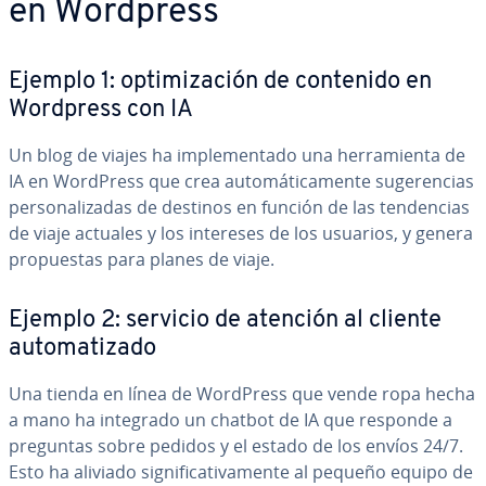
en Wordpress
Ejemplo 1: op­ti­mi­za­ción de contenido en
Wordpress con IA
Un blog de viajes ha im­ple­me­n­ta­do una he­rra­mie­n­ta de
IA en WordPress que crea au­to­má­ti­ca­me­n­te su­ge­re­n­cias
pe­r­so­na­li­za­das de destinos en función de las te­n­de­n­cias
de viaje actuales y los intereses de los usuarios, y genera
pro­pue­s­tas para planes de viaje.
Ejemplo 2: servicio de atención al cliente
au­to­ma­ti­za­do
Una tienda en línea de WordPress que vende ropa hecha
a mano ha integrado un chatbot de IA que responde a
preguntas sobre pedidos y el estado de los envíos 24/7.
Esto ha aliviado si­g­ni­fi­ca­ti­va­me­n­te al pequeño equipo de