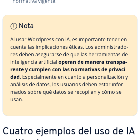
normativa vigente.
Nota
Al usar Wordpress con IA, es im­po­r­ta­n­te tener en
cuenta las im­pli­ca­cio­nes éticas. Los ad­mi­ni­s­tra­do­
res deben ase­gu­rar­se de que las he­rra­mie­n­tas de
in­te­li­ge­n­cia ar­ti­fi­cial
operan de manera tra­n­s­pa­
re­n­te y cumplen con las no­r­ma­ti­vas de pri­va­ci­
dad
. Es­pe­cia­l­me­n­te en cuanto a pe­r­so­na­li­za­ción y
análisis de datos, los usuarios deben estar in­fo­r­
ma­dos sobre qué datos se recopilan y cómo se
usan.
Cuatro ejemplos del uso de IA