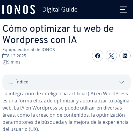
Digital Guide
Saltar al contenido principal
Cómo optimizar tu web de
Wordpress con IA
Equipo editorial de IONOS
Compartir 
Compar
C
8.12.2025
9 mins
Índice
La in­te­gra­ción de in­te­li­ge­n­cia ar­ti­fi­cial (IA) en WordPress
es una forma eficaz de optimizar y au­to­ma­ti­zar tu página
web. La IA en Wordpress se puede utilizar en diversas
áreas, como la creación de co­n­te­ni­dos, la op­ti­mi­za­ción
para motores de búsqueda y la mejora de la ex­pe­rie­n­cia
del usuario (UX).