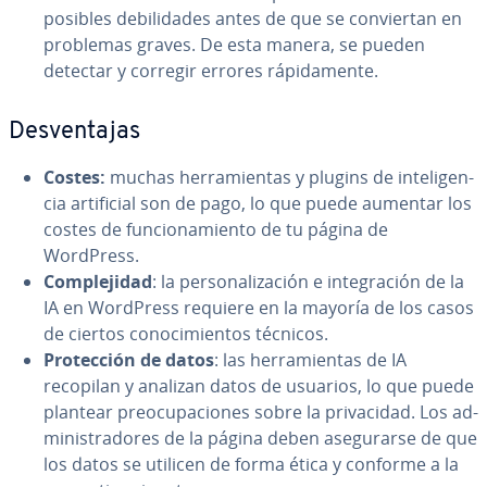
posibles de­bi­li­da­des antes de que se co­n­vie­r­tan en
problemas graves. De esta manera, se pueden
detectar y corregir errores rá­pi­da­me­n­te.
De­s­ve­n­ta­jas
Costes:
muchas he­rra­mie­n­tas y plugins de in­te­li­ge­n­
cia ar­ti­fi­cial son de pago, lo que puede aumentar los
costes de fu­n­cio­na­mie­n­to de tu página de
WordPress.
Co­m­ple­ji­dad
: la pe­r­so­na­li­za­ción e in­te­gra­ción de la
IA en WordPress requiere en la mayoría de los casos
de ciertos co­no­ci­mie­n­tos técnicos.
Pro­te­c­ción de datos
: las he­rra­mie­n­tas de IA
recopilan y analizan datos de usuarios, lo que puede
plantear preo­cu­pa­cio­nes sobre la pri­va­ci­dad. Los ad­
mi­ni­s­tra­do­res de la página deben ase­gu­rar­se de que
los datos se utilicen de forma ética y conforme a la