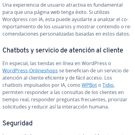
Una ex­pe­rie­n­cia de usuario atractiva es fu­n­da­me­n­tal
para que una página web tenga éxito. Si utilizas
Wordpress con IA, esta puede ayudarte a analizar el co­
m­po­r­ta­mie­n­to de los usuarios y mostrar contenido o re­
co­me­n­da­cio­nes pe­r­so­na­li­za­das basadas en estos datos.
Chatbots y servicio de atención al cliente
En especial, las tiendas en línea en WordPress o
WordPress-On­li­ne­sho­ps
se be­ne­fi­cian de un servicio de
atención al cliente eficiente y de fácil acceso. Los
chatbots im­pu­l­sa­dos por IA, como
WPBot
o
Tidio
,
permiten responder a las consultas de los clientes en
tiempo real, responder preguntas fre­cue­n­tes, priorizar
so­li­ci­tu­des y reducir así la in­ter­ac­ción humana.
Seguridad