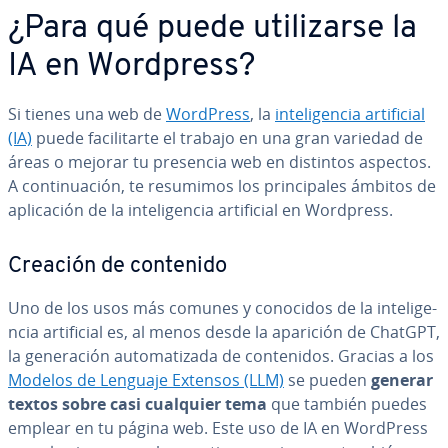
¿Para qué puede uti­li­zar­se la
IA en Wordpress?
Si tienes una web de
WordPress
, la
in­te­li­ge­n­cia ar­ti­fi­cial
(IA)
puede fa­ci­li­tar­te el trabajo en una gran variedad de
áreas o mejorar tu presencia web en distintos aspectos.
A co­n­ti­nua­ción, te resumimos los pri­n­ci­pa­les ámbitos de
apli­ca­ción de la in­te­li­ge­n­cia ar­ti­fi­cial en Wordpress.
Creación de contenido
Uno de los usos más comunes y conocidos de la in­te­li­ge­
n­cia ar­ti­fi­cial es, al menos desde la aparición de ChatGPT,
la ge­ne­ra­ción au­to­ma­ti­za­da de co­n­te­ni­dos. Gracias a los
Modelos de Lenguaje Extensos (LLM)
se pueden
generar
textos sobre casi cualquier tema
que también puedes
emplear en tu página web. Este uso de IA en WordPress