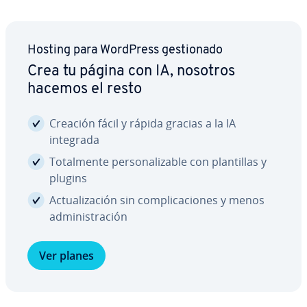
Hosting para WordPress ge­s­tio­na­do
Crea tu página con IA, nosotros
hacemos el resto
Creación fácil y rápida gracias a la IA
integrada
To­ta­l­me­n­te pe­r­so­na­li­za­ble con pla­n­ti­llas y
plugins
Ac­tua­li­za­ción sin co­m­pli­ca­cio­nes y menos
ad­mi­ni­s­tra­ción
Ver planes