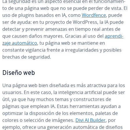
La seguridad es un aspecto esencial en el fu­n­cio­na­mie­n­
to de una página web que no se puede perder de vista. El
uso de plugins basados en IA, como
Wordfence
, puede
ser de ayuda: en tu proyecto de WordPress, la IA puede
detectar y prevenir amenazas en tiempo real antes de
que causen daños mayores. Gracias al uso del
apre­n­di­
za­je au­to­má­ti­co
, tu página web se mantiene en
constante vi­gi­la­n­cia frente a irre­gu­la­ri­da­des y posibles
brechas de seguridad.
Diseño web
Una página web bien diseñada es más atractiva para los
usuarios. En este caso, la in­te­li­ge­n­cia ar­ti­fi­cial puede ser
útil, ya que hay muchos temas y co­n­s­tru­c­to­res de
páginas que emplean IA. Estas he­rra­mie­n­tas ayudan a
optimizar la di­s­po­si­ción de los elementos, paletas de
colores o selección de imágenes.
Divi AI Builder
, por
ejemplo, ofrece una ge­ne­ra­ción au­to­má­ti­ca de diseños