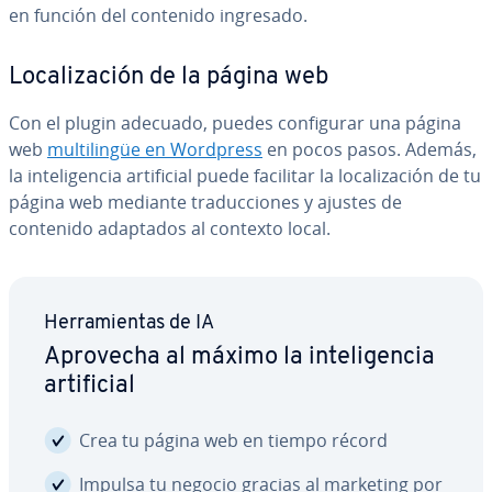
en función del contenido ingresado.
Lo­ca­li­za­ción de la página web
Con el plugin adecuado, puedes co­n­fi­gu­rar una página
web
mu­l­ti­li­n­güe en Wordpress
en pocos pasos. Además,
la in­te­li­ge­n­cia ar­ti­fi­cial puede facilitar la lo­ca­li­za­ción de tu
página web mediante tra­du­c­cio­nes y ajustes de
contenido adaptados al contexto local.
He­rra­mie­n­tas de IA
Aprovecha al máximo la in­te­li­ge­n­cia
ar­ti­fi­cial
Crea tu página web en tiempo récord
Impulsa tu negocio gracias al marketing por