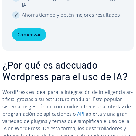
IA
Ahorra tiempo y obtén mejores re­su­l­ta­dos
Comenzar
¿Por qué es adecuado
Wordpress para el uso de IA?
WordPress es ideal para la in­te­gra­ción de in­te­li­ge­n­cia ar­
ti­fi­cial gracias a su es­tru­c­tu­ra modular. Este popular
sistema de gestión de co­n­te­ni­dos ofrece una interfaz de
pro­gra­ma­ción de apli­ca­cio­nes o
API
abierta y una gran
variedad de plugins y temas que si­m­pli­fi­can el uso de la
IA en WordPress. De esta forma, los de­sa­rro­lla­do­res y
ad­mi­ni­s­tra­do­res de las páginas web pueden integrar so­