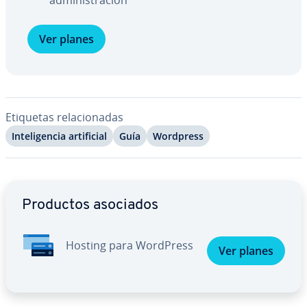
ad­mi­ni­s­tra­ción
Ver planes
Etiquetas re­la­cio­na­das
In­te­li­ge­n­cia ar­ti­fi­cial
Guía
Wordpress
Ir al menú principal
Productos asociados
Hosting para WordPress
Ver planes