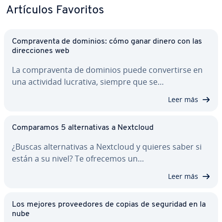
Artículos Favoritos
Co­m­pra­ve­n­ta de dominios: cómo ganar dinero con las
di­re­c­cio­nes web
La co­m­pra­ve­n­ta de dominios puede co­n­ve­r­ti­r­se en
una actividad lucrativa, siempre que se…
Leer más
Co­m­pa­ra­mos 5 al­te­r­na­ti­vas a Nextcloud
¿Buscas al­te­r­na­ti­vas a Nextcloud y quieres saber si
están a su nivel? Te ofrecemos un…
Leer más
Los mejores pro­vee­do­res de copias de seguridad en la
nube