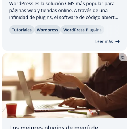
WordPress es la solución CMS más popular para
páginas web y tiendas online. A través de una
infinidad de plugins, el software de código abierto
se puede ampliar con todo tipo de ca­ra­c­te­rí­s­ti­cas,
Tu­to­ria­les
Wordpress
WordPress Plug-ins
ya sean funciones de encuestas o es­ta­dí­s­ti­cas, in­
te­gra­cio­nes con redes sociales o…
Leer más
Los mejores plugins de menú de