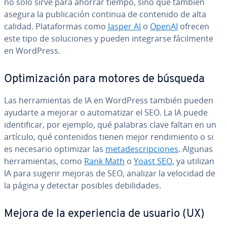
no solo sirve para ahorrar tiempo, sino que también
asegura la pu­bli­ca­ción continua de contenido de alta
calidad. Pla­ta­fo­r­mas como
Jasper AI
o
OpenAI
ofrecen
este tipo de so­lu­cio­nes y pueden in­te­grar­se fá­ci­l­me­n­te
en WordPress.
Op­ti­mi­za­ción para motores de búsqueda
Las he­rra­mie­n­tas de IA en WordPress también pueden
ayudarte a mejorar o au­to­ma­ti­zar el SEO. La IA puede
ide­n­ti­fi­car, por ejemplo, qué palabras clave faltan en un
artículo, qué co­n­te­ni­dos tienen mejor re­n­di­mie­n­to o si
es necesario optimizar las
me­ta­de­s­cri­p­cio­nes
. Algunas
he­rra­mie­n­tas, como
Rank Math
o
Yoast SEO
, ya utilizan
IA para sugerir mejoras de SEO, analizar la velocidad de
la página y detectar posibles de­bi­li­da­des.
Mejora de la ex­pe­rie­n­cia de usuario (UX)