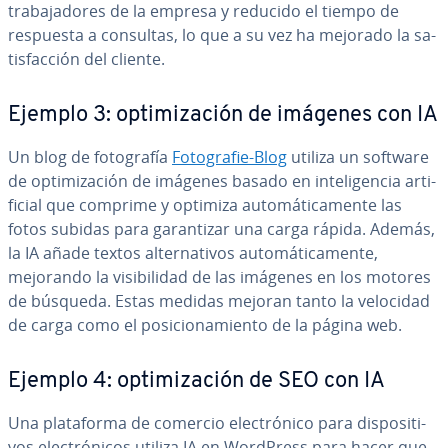
tra­ba­ja­do­res de la empresa y reducido el tiempo de
respuesta a consultas, lo que a su vez ha mejorado la sa­
ti­s­fa­c­ción del cliente.
Ejemplo 3: op­ti­mi­za­ción de imágenes con IA
Un blog de fo­to­gra­fía
Fo­to­gra­fie-Blog
utiliza un software
de op­ti­mi­za­ción de imágenes basado en in­te­li­ge­n­cia ar­ti­
fi­cial que comprime y optimiza au­to­má­ti­ca­me­n­te las
fotos subidas para ga­ra­n­ti­zar una carga rápida. Además,
la IA añade textos al­te­r­na­ti­vos au­to­má­ti­ca­me­n­te,
mejorando la vi­si­bi­li­dad de las imágenes en los motores
de búsqueda. Estas medidas mejoran tanto la velocidad
de carga como el po­si­cio­na­mie­n­to de la página web.
Ejemplo 4: op­ti­mi­za­ción de SEO con IA
Una pla­ta­fo­r­ma de comercio ele­c­tró­ni­co para di­s­po­si­ti­
vos ele­c­tró­ni­cos utiliza IA en WordPress para hacer que