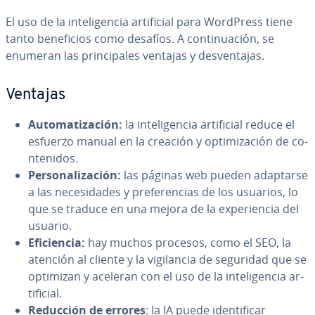
El uso de la in­te­li­ge­n­cia ar­ti­fi­cial para WordPress tiene
tanto be­ne­fi­cios como desafíos. A co­n­ti­nua­ción, se
enumeran las pri­n­ci­pa­les ventajas y de­s­ve­n­ta­jas.
Ventajas
Au­to­ma­ti­za­ción:
la in­te­li­ge­n­cia ar­ti­fi­cial reduce el
esfuerzo manual en la creación y op­ti­mi­za­ción de co­
n­te­ni­dos.
Pe­r­so­na­li­za­ción:
las páginas web pueden adaptarse
a las ne­ce­si­da­des y pre­fe­re­n­cias de los usuarios, lo
que se traduce en una mejora de la ex­pe­rie­n­cia del
usuario.
Efi­cie­n­cia:
hay muchos procesos, como el SEO, la
atención al cliente y la vi­gi­la­n­cia de seguridad que se
optimizan y aceleran con el uso de la in­te­li­ge­n­cia ar­
ti­fi­cial.
Reducción de errores
: la IA puede ide­n­ti­fi­car