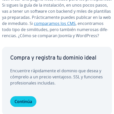
Si sigues la guía de la in­s­ta­la­ción, en unos pocos pasos,
vas a tener un software con backend y miles de pla­n­ti­llas
ya pre­pa­ra­das. Prá­c­ti­ca­me­n­te puedes publicar en la web
de inmediato. Si
co­m­pa­ra­mos los CMS
, en­co­n­tra­mos
todo tipo de si­mi­li­tu­des, pero también numerosas di­fe­
re­n­cias. ¿Cómo se comparan Joomla y WordPress?
Compra y registra tu dominio ideal
Encuentre rá­pi­da­me­n­te el dominio que desea y
cómprelo a un precio ventajoso. SSL y funciones
pro­fe­sio­na­les incluidas.
Continúa