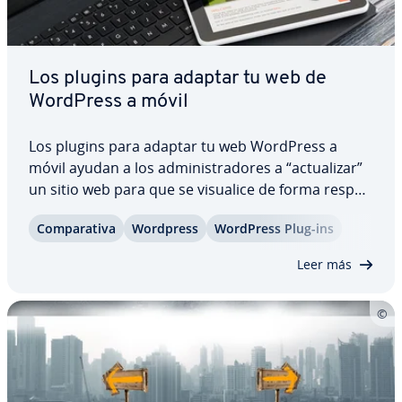
Los plugins para adaptar tu web de
WordPress a móvil
Los plugins para adaptar tu web WordPress a
móvil ayudan a los ad­mi­ni­s­tra­do­res a “ac­tua­li­zar”
un sitio web para que se visualice de forma re­s­po­
n­si­va en di­s­po­si­ti­vos móviles, como sma­r­t­pho­nes
Co­m­pa­ra­ti­va
Wordpress
WordPress Plug-ins
y tablets, sin tener que modificar la plantilla. ¿Qué
plugins de WordPress pueden…
Leer más