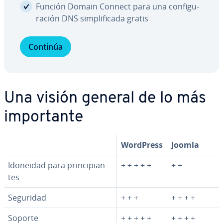
Función Domain Connect para una co­n­fi­gu­
ra­ción DNS si­m­pli­fi­ca­da gratis
Continúa
Una visión general de lo más
im­po­r­ta­n­te
WordPress
Joomla
Idoneidad para pri­n­ci­pia­n­
+ + + + +
+ +
tes
Seguridad
+ + +
+ + + +
Soporte
+ + + + +
+ + + +