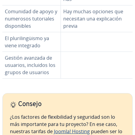
Comunidad de apoyo y
Hay muchas opciones que
numerosos tu­to­ria­les
necesitan una ex­pli­ca­ción
di­s­po­ni­bles
previa
El plu­ri­li­n­güi­s­mo ya
viene integrado
Gestión avanzada de
usuarios, incluidos los
grupos de usuarios
Consejo
¿Los factores de fle­xi­bi­li­dad y seguridad son lo
más im­po­r­ta­n­te para tu proyecto? En ese caso,
nuestras tarifas de
Joomla! Hosting
pueden ser lo