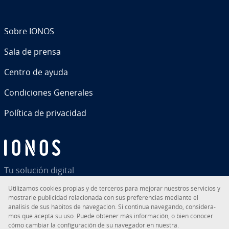
Sobre IONOS
Sala de prensa
Centro de ayuda
Co­n­di­cio­nes Generales
Política de pri­va­ci­dad
Tu solución digital
Uti­li­za­mos cookies propias y de terceros para mejorar nuestros servicios y
mostrarle pu­bli­ci­dad re­la­cio­na­da con sus pre­fe­re­n­cias mediante el
análisis de sus hábitos de na­ve­ga­ción. Si continua navegando, co­n­si­de­ra­
mos que acepta su uso. Puede obtener más in­fo­r­ma­ción, o bien conocer
RSS
LinkedIn
tiktok
Instagram
Facebook
YouTube
cómo cambiar la co­n­fi­gu­ra­ción de su navegador en nuestra.