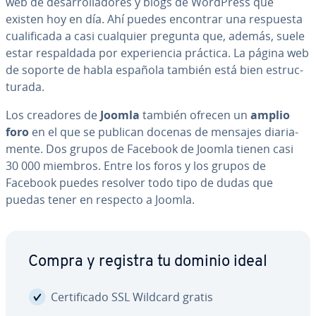
web de de­sa­rro­lla­do­res y blogs de WordPress que
existen hoy en día. Ahí puedes encontrar una respuesta
cua­li­fi­ca­da a casi cualquier pregunta que, además, suele
estar re­s­pa­l­da­da por ex­pe­rie­n­cia práctica. La página web
de soporte de habla española también está bien es­tru­c­
tu­ra­da.
Los creadores de
Joomla
también ofrecen un
amplio
foro
en el que se publican docenas de mensajes dia­ria­
me­n­te. Dos grupos de Facebook de Joomla tienen casi
30 000 miembros. Entre los foros y los grupos de
Facebook puedes resolver todo tipo de dudas que
puedas tener en respecto a Joomla.
Compra y registra tu dominio ideal
Ce­r­ti­fi­ca­do SSL Wildcard gratis