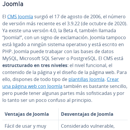
Joomla
El
CMS Joomla
surgió el 17 de agosto de 2006, el número
de versión más reciente es el 3.9.22 (de octubre de 2020).
Ya existe una versión 4.0, la Beta 4, también llamada
“Joomla!”, con un signo de ex­cla­ma­ción. Joomla tampoco
está ligado a ningún sistema operativo y está escrito en
PHP. Joomla puede trabajar con las bases de datos
MySQL, Microsoft SQL Server o Po­s­t­gre­S­QL. El CMS está
es­tru­c­tu­ra­do en tres niveles
: el nivel funcional, el
contenido de la página y el diseño de la página web. Para
ello, dispones de todo tipo de
pla­n­ti­llas Joomla
.
Crear
una página web con Joomla
también es bastante sencillo,
pero puede tener algunas partes más so­fi­s­ti­ca­das y por
lo tanto ser un poco confuso al principio.
Ventajas de Joomla
De­s­ve­n­ta­jas de Joomla
Fácil de usar y muy
Co­n­si­de­ra­do vu­l­ne­ra­ble,