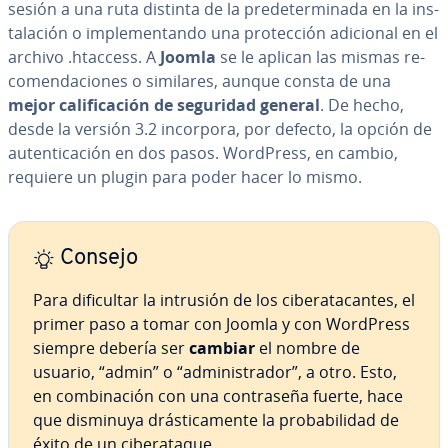
sesión a una ruta distinta de la pre­de­te­r­mi­na­da en la in­s­
ta­la­ción o im­ple­me­n­ta­n­do una pro­te­c­ción adicional en el
archivo .htaccess. A
Joomla
se le aplican las mismas re­
co­me­n­da­cio­nes o similares, aunque consta de una
mejor ca­li­fi­ca­ción de seguridad general
. De hecho,
desde la versión 3.2 incorpora, por defecto, la opción de
au­te­n­ti­ca­ción en dos pasos. WordPress, en cambio,
requiere un plugin para poder hacer lo mismo.
Consejo
Para di­fi­cu­l­tar la intrusión de los ci­ber­ata­ca­n­tes, el
primer paso a tomar con Joomla y con WordPress
siempre debería ser
cambiar
el nombre de
usuario, “admin” o “ad­mi­ni­s­tra­dor”, a otro. Esto,
en co­m­bi­na­ción con una co­n­tra­se­ña fuerte, hace
que disminuya drá­s­ti­ca­me­n­te la pro­ba­bi­li­dad de
éxito de un ci­ber­ata­que.