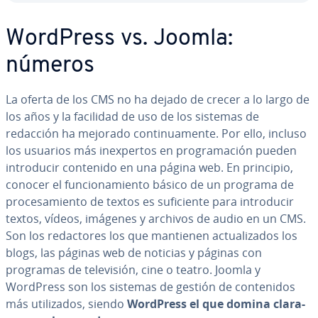
WordPress vs. Joomla:
números
La oferta de los CMS no ha dejado de crecer a lo largo de
los años y la facilidad de uso de los sistemas de
redacción ha mejorado co­n­ti­nua­me­n­te. Por ello, incluso
los usuarios más in­e­x­pe­r­tos en pro­gra­ma­ción pueden
in­tro­du­cir contenido en una página web. En principio,
conocer el fu­n­cio­na­mie­n­to básico de un programa de
pro­ce­sa­mie­n­to de textos es su­fi­cie­n­te para in­tro­du­cir
textos, vídeos, imágenes y archivos de audio en un CMS.
Son los re­da­c­to­res los que mantienen ac­tua­li­za­dos los
blogs, las páginas web de noticias y páginas con
programas de te­le­vi­sión, cine o teatro. Joomla y
WordPress son los sistemas de gestión de co­n­te­ni­dos
más uti­li­za­dos, siendo
WordPress el que domina cla­ra­