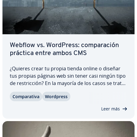
Webflow vs. WordPress: co­m­pa­ra­ción
práctica entre ambos CMS
¿Quieres crear tu propia tienda online o diseñar
tus propias páginas web sin tener casi ningún tipo
de re­s­tri­c­ción? En la mayoría de los casos se trata
de: Webflow vs. WordPress. Aunque WordPress ya
Co­m­pa­ra­ti­va
Wordpress
está es­ta­ble­ci­do y tiene un amplio uso, la al­te­r­na­ti­
va gratuita Webflow es cada…
Leer más