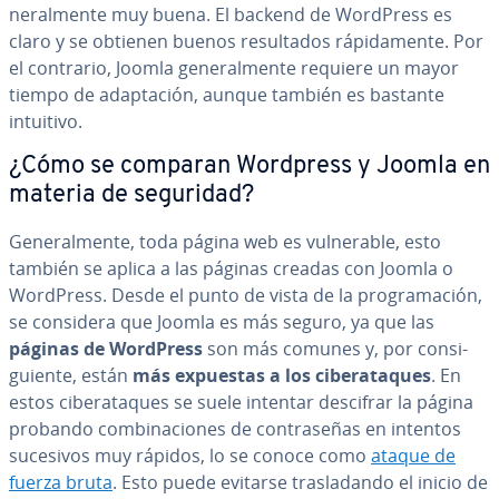
ne­ra­l­me­n­te muy buena. El backend de WordPress es
claro y se obtienen buenos re­su­l­ta­dos rá­pi­da­me­n­te. Por
el contrario, Joomla ge­ne­ra­l­me­n­te requiere un mayor
tiempo de ada­p­ta­ción, aunque también es bastante
intuitivo.
¿Cómo se comparan Wordpress y Joomla en
materia de seguridad?
Ge­ne­ra­l­me­n­te, toda página web es vu­l­ne­ra­ble, esto
también se aplica a las páginas creadas con Joomla o
WordPress. Desde el punto de vista de la pro­gra­ma­ción,
se considera que Joomla es más seguro, ya que las
páginas de WordPress
son más comunes y, por co­n­si­
guie­n­te, están
más expuestas a los ci­ber­ata­ques
. En
estos ci­ber­ata­ques se suele intentar descifrar la página
probando co­m­bi­na­cio­nes de co­n­tra­se­ñas en intentos
sucesivos muy rápidos, lo se conoce como
ataque de
fuerza bruta
. Esto puede evitarse tra­s­la­da­n­do el inicio de