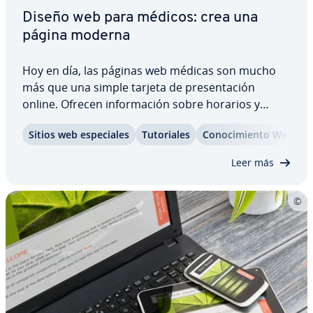
Diseño web para médicos: crea una
página moderna
Hoy en día, las páginas web médicas son mucho
más que una simple tarjeta de pre­se­n­ta­ción
online. Ofrecen in­fo­r­ma­ción sobre horarios y
tiempos de espera, permiten reservar citas,
Sitios web es­pe­cia­les
Tu­to­ria­les
Co­no­ci­mie­n­to Web
consultar re­su­l­ta­dos o renovar recetas. Además,
la opción de realizar vi­deo­lla­ma­das médicas es
Leer más
cada…