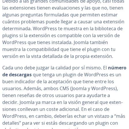
Debido a las grandes co­mu­ni­da­des de apoyo, casi todas
las ex­te­n­sio­nes tienen eva­lua­cio­nes y las que no, tienen
algunas preguntas fo­r­mu­la­das que permiten estimar
cuántos problemas puede llegar a causar una extensión
de­te­r­mi­na­da. WordPress te muestra en la bi­blio­te­ca de
plugins si la extensión es co­m­pa­ti­ble con la versión de
WordPress que tienes instalada. Joomla también
muestra la co­m­pa­ti­bi­li­dad que tiene el plugin con tu
versión en la vista detallada de la propia extensión.
Cada uno debe juzgar la calidad por sí mismo. El
número
de descargas
que tenga un plugin de WordPress es un
buen indicador de la ace­p­ta­ción que tiene entre los
usuarios. Además, ambos CMS (Joomla y WordPress),
tienen reseñas de otros usuarios para ayudarte a
decidir. Joomla ya marca en la visión general que ex­te­n­
sio­nes conllevan un coste adicional. En el caso de
WordPress, en cambio, deberías echar un vistazo a “más
detalles” para ver si estás de­s­ca­r­ga­n­do un plugin con