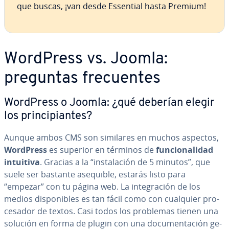
que buscas, ¡van desde Essential hasta Premium!
WordPress vs. Joomla:
preguntas fre­cue­n­tes
WordPress o Joomla: ¿qué deberían elegir
los pri­n­ci­pia­n­tes?
Aunque ambos CMS son similares en muchos aspectos,
WordPress
es superior en términos de
fu­n­cio­na­li­dad
intuitiva
. Gracias a la “in­s­ta­la­ción de 5 minutos”, que
suele ser bastante asequible, estarás listo para
“empezar” con tu página web. La in­te­gra­ción de los
medios di­s­po­ni­bles es tan fácil como con cualquier pro­
ce­sa­dor de textos. Casi todos los problemas tienen una
solución en forma de plugin con una do­cu­me­n­ta­ción ge­