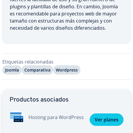
plugins y pla­n­ti­llas de diseño. En cambio, Joomla
es re­co­me­n­da­ble para proyectos web de mayor
tamaño con es­tru­c­tu­ras más complejas y con
necesidad de varios diseños di­fe­re­n­cia­dos.
Etiquetas re­la­cio­na­das
Joomla
Co­m­pa­ra­ti­va
Wordpress
Ir al menú principal
Productos asociados
Hosting para WordPress
Ver planes