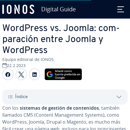
Digital Guide
Saltar al contenido principal
WordPress vs. Joomla: co­m­
pa­ra­ción entre Joomla y
WordPress
Equipo editorial de IONOS
22.2.2023
Compartir Facebook
Compartir Twitter
Compartir LinkedIn
Índice
Con los
sistemas de gestión de co­n­te­ni­dos
, también
llamados CMS (Content Ma­na­ge­me­nt Systems), como
WordPress, Joomla, Drupal o Magento, es mucho más
fácil crear una página web, incluso para los pri­n­ci­pia­n­tes.