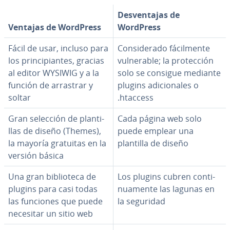
De­s­ve­n­ta­jas de
Ventajas de WordPress
WordPress
Fácil de usar, incluso para
Co­n­si­de­ra­do fá­ci­l­me­n­te
los pri­n­ci­pia­n­tes, gracias
vu­l­ne­ra­ble; la pro­te­c­ción
al editor WYSIWIG y a la
solo se consigue mediante
función de arrastrar y
plugins adi­cio­na­les o
soltar
.htaccess
Gran selección de pla­n­ti­
Cada página web solo
llas de diseño (Themes),
puede emplear una
la mayoría gratuitas en la
plantilla de diseño
versión básica
Una gran bi­blio­te­ca de
Los plugins cubren co­n­ti­
plugins para casi todas
nua­me­n­te las lagunas en
las funciones que puede
la seguridad
necesitar un sitio web