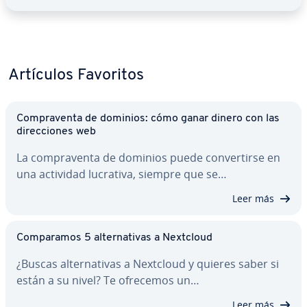
Artículos Favoritos
Co­m­pra­ve­n­ta de dominios: cómo ganar dinero con las
di­re­c­cio­nes web
La co­m­pra­ve­n­ta de dominios puede co­n­ve­r­ti­r­se en
una actividad lucrativa, siempre que se…
Leer más
Co­m­pa­ra­mos 5 al­te­r­na­ti­vas a Nextcloud
¿Buscas al­te­r­na­ti­vas a Nextcloud y quieres saber si
están a su nivel? Te ofrecemos un…
Leer más