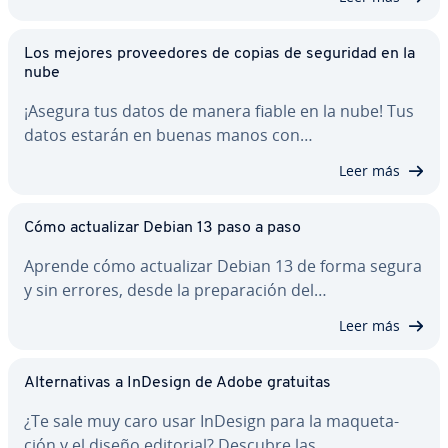
Los mejores pro­vee­do­res de copias de seguridad en la
nube
¡Asegura tus datos de manera fiable en la nube! Tus
datos estarán en buenas manos con…
Leer más
Cómo ac­tua­li­zar Debian 13 paso a paso
Aprende cómo ac­tua­li­zar Debian 13 de forma segura
y sin errores, desde la pre­pa­ra­ción del…
Leer más
Al­te­r­na­ti­vas a InDesign de Adobe gratuitas
¿Te sale muy caro usar InDesign para la ma­que­ta­
ción y el diseño editorial? Descubre las…