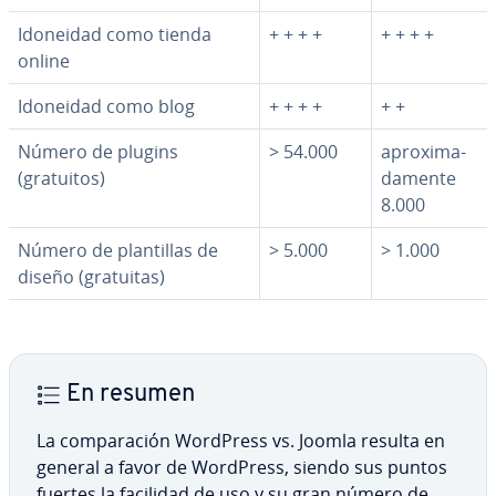
Idoneidad como tienda
+ + + +
+ + + +
online
Idoneidad como blog
+ + + +
+ +
Número de plugins
> 54.000
apro­xi­ma­
(gratuitos)
da­me­n­te
8.000
Número de pla­n­ti­llas de
> 5.000
> 1.000
diseño (gratuitas)
En resumen
La co­m­pa­ra­ción WordPress vs. Joomla resulta en
general a favor de WordPress, siendo sus puntos
fuertes la facilidad de uso y su gran número de