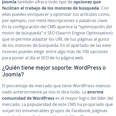
Joomla
también ofrece todo tipo de
opciones que
facilitan el trabajo de los motores de búsqueda
. Con
ellas puedes en­ri­que­cer y optimizar tus artículos como,
por ejemplo, con meta de­s­cri­p­cio­nes o palabras clave.
En la co­n­fi­gu­ra­ción del CMS aparece la “op­ti­mi­za­ción del
motor de búsqueda” o SEO (Search Engine Op­ti­mi­za­tion)
que te permite adaptar los URL de tus páginas al gusto
de los motores de búsqueda. En el apartado de las ex­te­
n­sio­nes puedes elegir entre algo más de 100 opciones
para poner al día el SEO de tu página web.
¿Quién tiene mejor soporte: WordPress o
Joomla?
El po­r­ce­n­ta­je de mercado que tiene WordPress me­n­cio­
na­do an­te­rio­r­me­n­te ya nos lo dice todo. La
enorme
comunidad de WordPress
es el mayor logro del líder del
mercado. La po­pu­la­ri­dad de este CMS ha pro­pi­cia­do que
surjan los in­nu­me­ra­bles grupos de Facebook, páginas