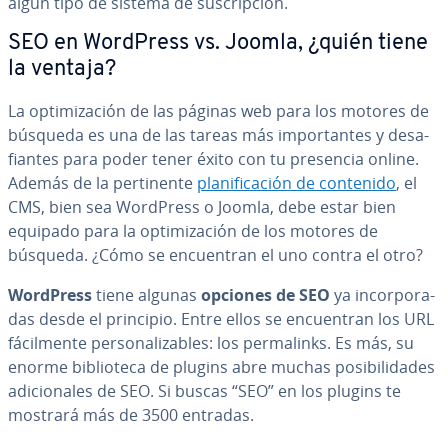
algún tipo de sistema de su­s­cri­p­ción.
SEO en WordPress vs. Joomla, ¿quién tiene
la ventaja?
La op­ti­mi­za­ción de las páginas web para los motores de
búsqueda es una de las tareas más im­po­r­ta­n­tes y de­sa­
fia­n­tes para poder tener éxito con tu presencia online.
Además de la pe­r­ti­ne­n­te
pla­ni­fi­ca­ción de contenido
, el
CMS, bien sea WordPress o Joomla, debe estar bien
equipado para la op­ti­mi­za­ción de los motores de
búsqueda. ¿Cómo se en­cue­n­tran el uno contra el otro?
WordPress
tiene algunas
opciones de SEO
ya in­co­r­po­ra­
das desde el principio. Entre ellos se en­cue­n­tran los URL
fá­ci­l­me­n­te pe­r­so­na­li­za­bles: los pe­r­ma­li­n­ks. Es más, su
enorme bi­blio­te­ca de plugins abre muchas po­si­bi­li­da­des
adi­cio­na­les de SEO. Si buscas “SEO” en los plugins te
mostrará más de 3500 entradas.