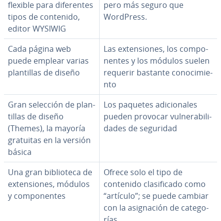
flexible para di­fe­re­n­tes
pero más seguro que
tipos de contenido,
WordPress.
editor WYSIWIG
Cada página web
Las ex­te­n­sio­nes, los co­m­po­
puede emplear varias
ne­n­tes y los módulos suelen
pla­n­ti­llas de diseño
requerir bastante co­no­ci­mie­
n­to
Gran selección de pla­n­
Los paquetes adi­cio­na­les
ti­llas de diseño
pueden provocar vu­l­ne­ra­bi­li­
(Themes), la mayoría
da­des de seguridad
gratuitas en la versión
básica
Una gran bi­blio­te­ca de
Ofrece solo el tipo de
ex­te­n­sio­nes, módulos
contenido cla­si­fi­ca­do como
y co­m­po­ne­n­tes
“artículo”; se puede cambiar
con la asi­g­na­ción de ca­te­go­
rías