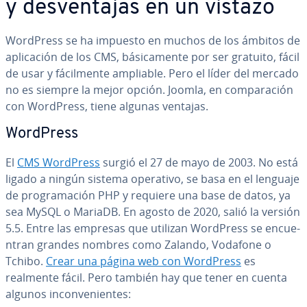
y de­s­ve­n­ta­jas en un vistazo
WordPress se ha impuesto en muchos de los ámbitos de
apli­ca­ción de los CMS, bá­si­ca­me­n­te por ser gratuito, fácil
de usar y fá­ci­l­me­n­te ampliable. Pero el líder del mercado
no es siempre la mejor opción. Joomla, en co­m­pa­ra­ción
con WordPress, tiene algunas ventajas.
WordPress
El
CMS WordPress
surgió el 27 de mayo de 2003. No está
ligado a ningún sistema operativo, se basa en el lenguaje
de pro­gra­ma­ción PHP y requiere una base de datos, ya
sea MySQL o MariaDB. En agosto de 2020, salió la versión
5.5. Entre las empresas que utilizan WordPress se en­cue­
n­tran grandes nombres como Zalando, Vodafone o
Tchibo.
Crear una página web con WordPress
es
realmente fácil. Pero también hay que tener en cuenta
algunos in­co­n­ve­nie­n­tes: