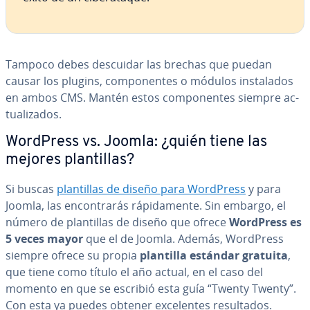
Tampoco debes descuidar las brechas que puedan
causar los plugins, co­m­po­ne­n­tes o módulos in­s­ta­la­dos
en ambos CMS. Mantén estos co­m­po­ne­n­tes siempre ac­
tua­li­za­dos.
WordPress vs. Joomla: ¿quién tiene las
mejores pla­n­ti­llas?
Si buscas
pla­n­ti­llas de diseño para WordPress
y para
Joomla, las en­co­n­tra­rás rá­pi­da­me­n­te. Sin embargo, el
número de pla­n­ti­llas de diseño que ofrece
WordPress
es
5 veces mayor
que el de Joomla. Además, WordPress
siempre ofrece su propia
plantilla estándar gratuita
,
que tiene como título el año actual, en el caso del
momento en que se escribió esta guía “Twenty Twenty”.
Con esta ya puedes obtener ex­ce­le­n­tes re­su­l­ta­dos.