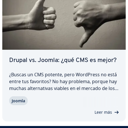
Drupal vs. Joomla: ¿qué CMS es mejor?
¿Buscas un CMS potente, pero WordPress no está
entre tus favoritos? No hay problema, porque hay
muchas al­te­r­na­ti­vas viables en el mercado de los
CMS. Solo tienes que decidirte por Drupal o
Joomla
Joomla. Ambos ofrecen todas las pre­s­ta­cio­nes ne­
ce­sa­rias para crear páginas web de alta…
Leer más