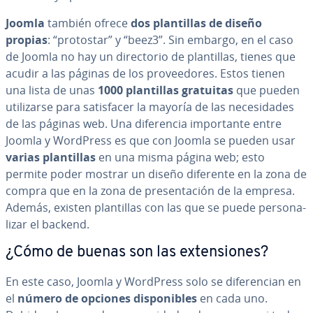
Joomla
también ofrece
dos pla­n­ti­llas de diseño
propias
: “protostar” y “beez3”. Sin embargo, en el caso
de Joomla no hay un di­re­c­to­rio de pla­n­ti­llas, tienes que
acudir a las páginas de los pro­vee­do­res. Estos tienen
una lista de unas
1000 pla­n­ti­llas gratuitas
que pueden
uti­li­zar­se para sa­ti­s­fa­cer la mayoría de las ne­ce­si­da­des
de las páginas web. Una di­fe­re­n­cia im­po­r­ta­n­te entre
Joomla y WordPress es que con Joomla se pueden usar
varias pla­n­ti­llas
en una misma página web; esto
permite poder mostrar un diseño diferente en la zona de
compra que en la zona de pre­se­n­ta­ción de la empresa.
Además, existen pla­n­ti­llas con las que se puede pe­r­so­na­
li­zar el backend.
¿Cómo de buenas son las ex­te­n­sio­nes?
En este caso, Joomla y WordPress solo se di­fe­re­n­cian en
el
número de opciones di­s­po­ni­bles
en cada uno.