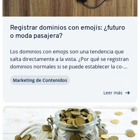
Registrar dominios con emojis: ¿futuro
o moda pasajera?
Los dominios con emojis son una tendencia que
salta di­re­c­ta­me­n­te a la vista. ¿Por qué se registran
dominios normales si se puede es­ta­ble­cer la co­
mu­ni­ca­ción con unos cuantos smileys a nivel pu­
Marketing de Co­n­te­ni­dos
bli­ci­ta­rio? El registro de un URL con un emoji
todavía va ligado a algunos ob­s­tácu­los. En…
Leer más