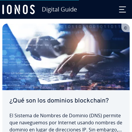
Digital Guide
Saltar al contenido principal
¿Qué son los dominios blo­c­k­chain?
El Sistema de Nombres de Dominio (DNS) permite
que na­ve­gue­mos por Internet usando nombres de
dominio en lugar de di­re­c­cio­nes IP. Sin embargo,