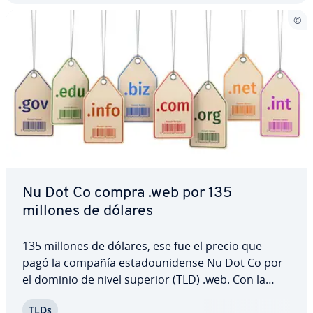
Nu Dot Co compra .web por 135
millones de dólares
135 millones de dólares, ese fue el precio que
pagó la compañía es­ta­dou­ni­de­n­se Nu Dot Co por
el dominio de nivel superior (TLD) .web. Con la
subasta realizada el 27 de julio de 2016, la or­ga­ni­
TLDs
za­ción ICANN se apuntó otra suma récord para los