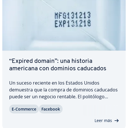
“Expired domain”: una historia
americana con dominios caducados
Un suceso reciente en los Estados Unidos
demuestra que la compra de dominios caducados
puede ser un negocio rentable. El po­li­tó­lo­go
recién graduado Cameron Harris logró ganar más
E-Commerce
Facebook
de 20.000 dólares con un “expired domain”. En
este artículo te mostramos cómo logró Harris
Leer más
conseguir…