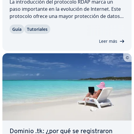
La in­tro­du­c­ción del protocolo RDAP marca un
paso im­po­r­ta­n­te en la evolución de Internet. Este
protocolo ofrece una mayor pro­te­c­ción de datos,
mayor fle­xi­bi­li­dad y está diseñado para el futuro.
Guía
Tu­to­ria­les
Además, para los titulares de dominios, esta tra­n­
si­ción trae sobre todo ventajas, sin…
Leer más
Dominio .tk: ¿por qué se re­gi­s­tra­ron