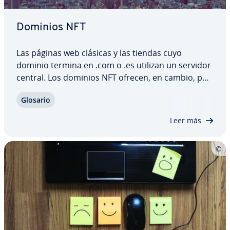
Dominios NFT
Las páginas web clásicas y las tiendas cuyo
dominio termina en .com o .es utilizan un servidor
central. Los dominios NFT ofrecen, en cambio, po­
si­bi­li­da­des co­m­ple­ta­me­n­te nuevas. No solo por
Glosario
tener otra extensión: un NFT domain es de­s­ce­n­tra­
li­za­do y utiliza la te­c­no­lo­gía blo­c­k­chain,…
Leer más