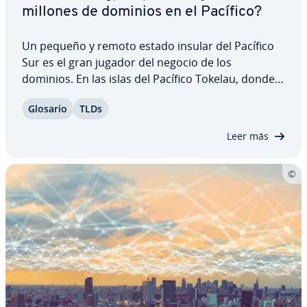
millones de dominios en el Pacífico?
Un pequeño y remoto estado insular del Pacífico
Sur es el gran jugador del negocio de los
dominios. En las islas del Pacífico Tokelau, donde
viven alrededor de 1.400 personas en apro­xi­ma­da­
Glosario
TLDs
me­n­te doce ki­ló­me­tros cuadrados de idílica
belleza tropical, hay más de 25 millones de…
Leer más