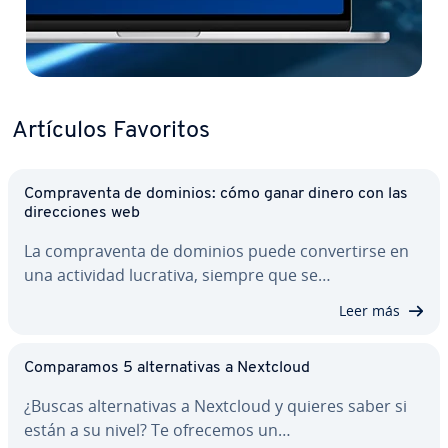
Artículos Favoritos
Co­m­pra­ve­n­ta de dominios: cómo ganar dinero con las
di­re­c­cio­nes web
La co­m­pra­ve­n­ta de dominios puede co­n­ve­r­ti­r­se en
una actividad lucrativa, siempre que se…
Leer más
Co­m­pa­ra­mos 5 al­te­r­na­ti­vas a Nextcloud
¿Buscas al­te­r­na­ti­vas a Nextcloud y quieres saber si
están a su nivel? Te ofrecemos un…