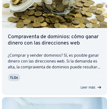
Co­m­pra­ve­n­ta de dominios: cómo ganar
dinero con las di­re­c­cio­nes web
¿Comprar y vender dominios? Sí, es posible ganar
dinero con las di­re­c­cio­nes web. Si la demanda es
alta, la co­m­pra­ve­n­ta de dominios puede resultar
muy lucrativa. Sin embargo, no basta con tener un
TLDs
dominio cua­l­quie­ra y esperar lo mejor, sino que,
para llevar a cabo esta actividad,…
Leer más