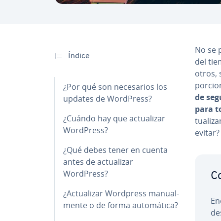
No se 
Índice
del ti
otros,
po­r­ci
¿Por qué son ne­ce­sa­rios los
de seg
updates de WordPress?
para t
¿Cuándo hay que ac­tua­li­zar
tua­li­
WordPress?
evitar?
¿Qué debes tener en cuenta
antes de ac­tua­li­zar
WordPress?
Co
¿Ac­tua­li­zar Wordpress ma­nua­l­
En
me­n­te o de forma au­to­má­ti­ca?
de