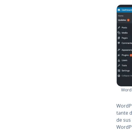
WordPr
WordP
ta­n­te
de sus 
WordPre