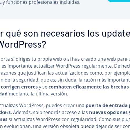
 y funciones pro­fe­sio­na­les incluidas.
r qué son ne­ce­sa­rios los updat
WordPress?
orta si diriges tu propia web o si has creado una web para 
 es im­po­r­ta­n­te ac­tua­li­zar WordPress re­gu­la­r­me­n­te. De he
azones que ju­s­ti­fi­can las ac­tua­li­za­cio­nes como, por ejemplo
n de la seguridad, que es, sin duda, la razón más im­po­r­ta­n­
e
corrigen errores
y se
combaten efi­ca­z­me­n­te las brechas
idad
mediante la última versión.
c­tua­li­zas WordPress, puedes crear una
puerta de entrada 
ckers
. Además, solo tendrás acceso a las
nuevas opciones 
nes
si ac­tua­li­zas WordPress con re­gu­la­ri­dad. Como sus plu
 evo­lu­cio­nan, una versión obsoleta puede dejar de ser co­m­