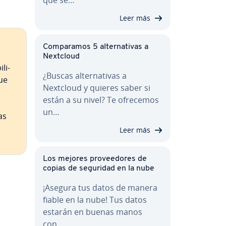
Leer más
Co­m­pa­ra­mos 5 al­te­r­na­ti­vas a
Nextcloud
li­
¿Buscas al­te­r­na­ti­vas a
que
Nextcloud y quieres saber si
están a su nivel? Te ofrecemos
un…
las
Leer más
Los mejores pro­vee­do­res de
copias de seguridad en la nube
¡Asegura tus datos de manera
fiable en la nube! Tus datos
estarán en buenas manos
con…