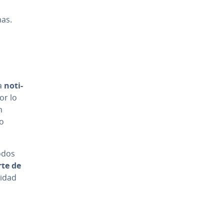
mas.
la
no­ti­
Por lo
n
no
odos
r­te de
li­dad