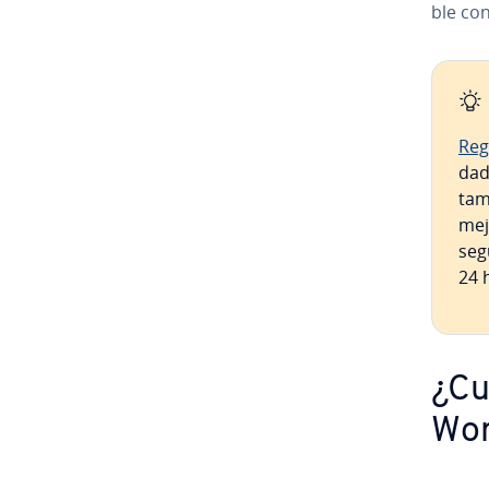
ble con
Reg
dad
tam
mej
segu
24 
¿Cu
Wor