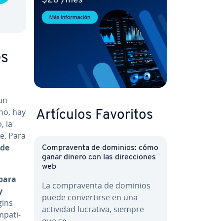
es
un
cho, hay
Artículos Favoritos
, la
te. Para
 de
Co­m­pra­ve­n­ta de dominios: cómo
ganar dinero con las di­re­c­cio­nes
web
para
La co­m­pra­ve­n­ta de dominios
y
puede co­n­ve­r­ti­r­se en una
gins
actividad lucrativa, siempre
pa­ti­
que se…