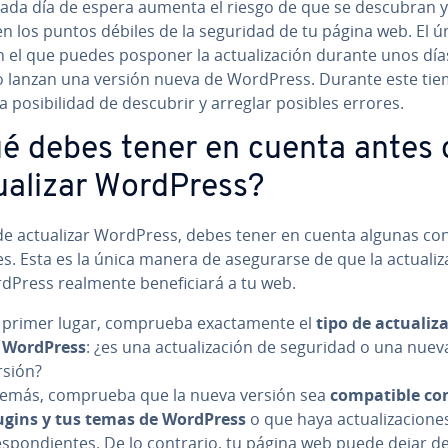
cada día de espera aumenta el riesgo de que se descubran y
n los puntos débiles de la seguridad de tu página web. El ú
 el que puedes posponer la ac­tua­li­za­ción durante unos día
 lanzan una versión nueva de WordPress. Durante este tie
la po­si­bi­li­dad de descubrir y arreglar posibles errores.
é debes tener en cuenta antes 
ua­li­zar WordPress?
e ac­tua­li­zar WordPress, debes tener en cuenta algunas co­n­
nes. Esta es la única manera de ase­gu­rar­se de que la ac­tua­li­z
Press realmente be­ne­fi­cia­rá a tu web.
 primer lugar, comprueba exac­ta­me­n­te el
tipo de ac­tua­li­z
 WordPress
: ¿es una ac­tua­li­za­ción de seguridad o una nuev
rsión?
emás, comprueba que la nueva versión sea
co­m­pa­ti­ble c
ugins y tus temas de WordPress
o que haya ac­tua­li­za­cio­ne
e­s­po­n­die­n­tes. De lo contrario, tu página web puede dejar d