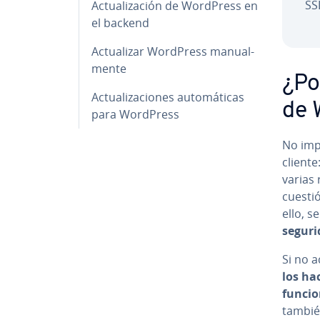
SSL
Ac­tua­li­za­ción de WordPress en
el backend
Ac­tua­li­zar WordPress ma­nua­l­
me­n­te
¿Po
Ac­tua­li­za­cio­nes au­to­má­ti­cas
de 
para WordPress
No imp
cliente:
varias r
cuestió
ello, s
segur
Si no a
los ha
funcio
también