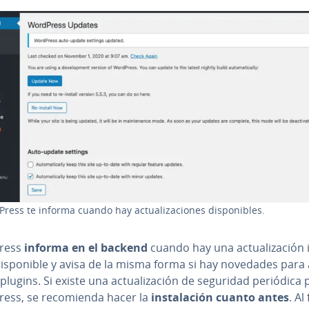
ess te informa cuando hay ac­tua­li­za­cio­nes di­s­po­ni­bles.
ress
informa en el backend
cuando hay una ac­tua­li­za­ción i
 di­s­po­ni­ble y avisa de la misma forma si hay novedades para
plugins. Si existe una ac­tua­li­za­ción de seguridad periódica 
ss, se re­co­mie­n­da hacer la
in­s­ta­la­ción
cuanto antes
. Al 