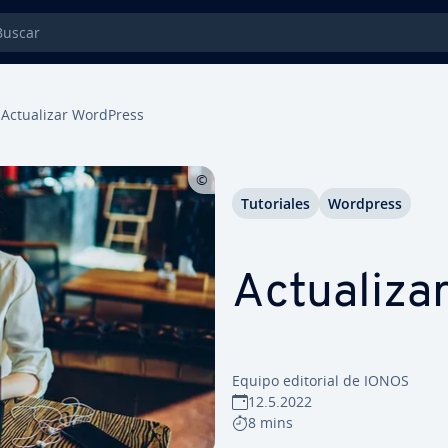
car
Ac­tua­li­zar WordPress
Tu­to­ria­les
Wordpress
Ac­tua­li­
Equipo editorial de IONOS
12.5.2022
8 mins