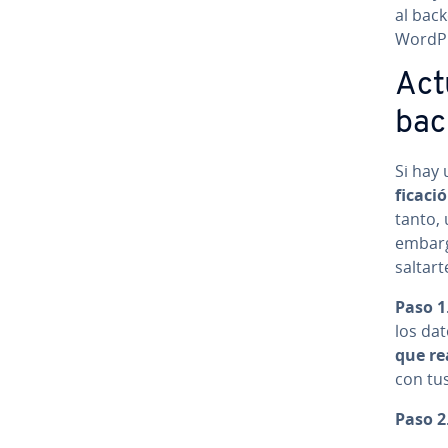
al back
WordPre
Ac­t
bac
Si hay 
fi­ca­c
tanto, 
embarg
saltar
Paso 1
los da
que rea
con tus
Paso 2