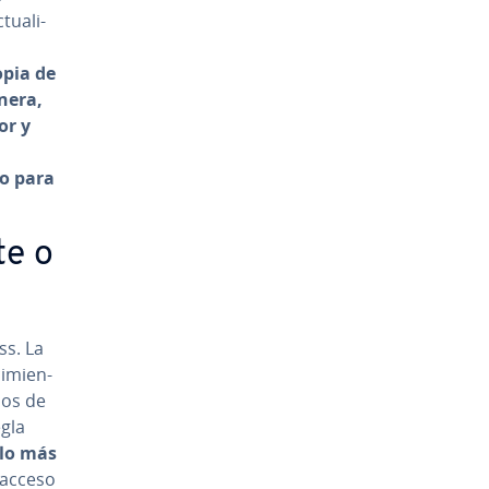
tua­li­
opia de
nera,
or y
o para
te o
ss. La
­mie­n­
hos de
egla
 lo más
s acceso