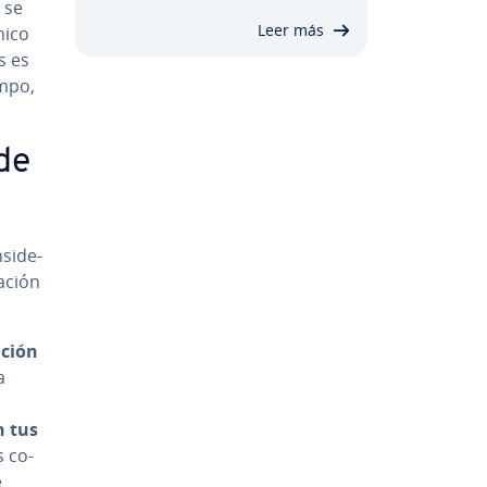
 se
Leer más
nico
s es
mpo,
de
si­de­
a­ción
a­ción
a
on tus
s co­
e