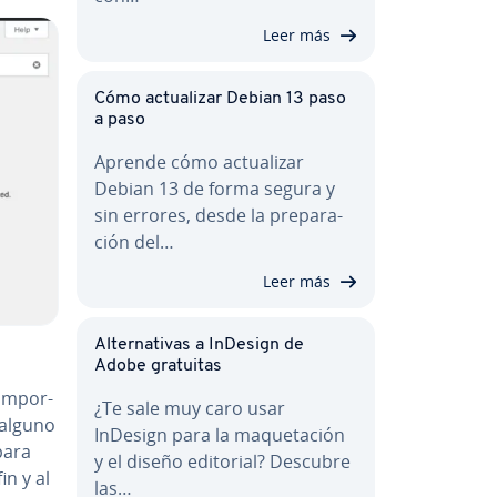
Leer más
Cómo ac­tua­li­zar Debian 13 paso
a paso
Aprende cómo ac­tua­li­zar
Debian 13 de forma segura y
sin errores, desde la pre­pa­ra­
ción del…
Leer más
Al­te­r­na­ti­vas a InDesign de
Adobe gratuitas
m­po­r­
¿Te sale muy caro usar
 alguno
InDesign para la ma­que­ta­ción
para
y el diseño editorial? Descubre
fin y al
las…