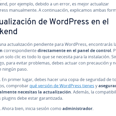
end, por ejemplo, debido a un error, es mejor ac­tua­li­zar
ss ma­nua­l­me­n­te. A co­n­ti­nua­ción, ex­pli­ca­mos ambas for
ua­li­za­ción de WordPress en el
kend
una ac­tua­li­za­ción pendiente para WordPress, en­co­n­tra­rás 
ión
co­rre­s­po­n­die­n­te
di­re­c­ta­me­n­te en el panel de control
. 
un solo clic es todo lo que se necesita para la in­s­ta­la­ción. Si
o, para evitar problemas, debes actuar con pre­cau­ción y 
te ningún paso.
.
En primer lugar, debes hacer una copia de seguridad de t
tos, comprobar
qué versión de WordPress tienes
y
ase­gu­ra
lmente necesitas la ac­tua­li­za­ción
. Además, la co­m­pa­ti­bi­
 plugins debe estar ga­ra­n­ti­za­da.
.
Ahora bien, inicia sesión como
ad­mi­ni­s­tra­dor
.