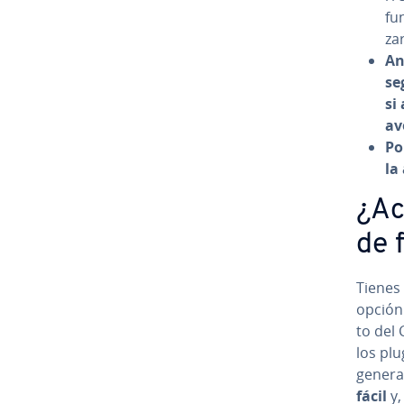
fun
za
An
se
si
av
Po
la 
¿Ac­
de f
Tienes 
opción 
to del 
los pl
general
fácil
y,