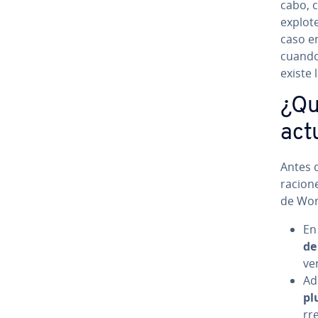
cabo, 
explote
caso en
cuando
existe 
¿Qu
ac­t
Antes d
ra­cio­
de Word
En
de
ve
Ad
pl
rr