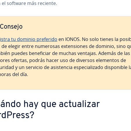
 el software más reciente.
Consejo
istra tu dominio preferido
en IONOS. No solo tienes la po­si­bi­
 de elegir entre numerosas ex­te­n­sio­nes de dominio, sino 
bién puedes be­ne­fi­ciar de muchas ventajas. Además de las
ores ofertas, podrás hacer uso de diversos elementos de
ridad y un servicio de asi­s­te­n­cia es­pe­cia­li­za­do di­s­po­ni­ble 
horas del día.
ándo hay que ac­tua­li­zar
dPress?