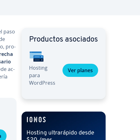
el paso
 de
Productos asociados
o, pro­
recha
sario
Hosting
de ac­
Ver planes
para
ería
WordPress
a