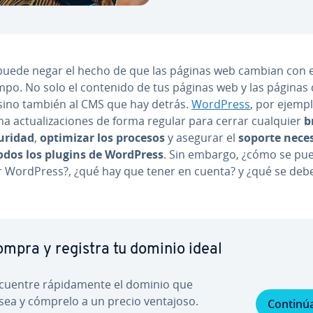
puede negar el hecho de que las páginas web cambian con 
empo. No solo el contenido de tus páginas web y las páginas
 sino también al CMS que hay detrás.
WordPress
, por ejempl
o­na ac­tua­li­za­cio­nes de forma regular para cerrar cualquier
b
uridad
,
optimizar los procesos
y asegurar el
soporte nece
odos los plugins de WordPress
. Sin embargo, ¿cómo se pue
zar WordPress?, ¿qué hay que tener en cuenta? y ¿qué se deb
mpra y registra tu dominio ideal
cuentre rá­pi­da­me­n­te el dominio que
sea y cómprelo a un precio ventajoso.
Continú