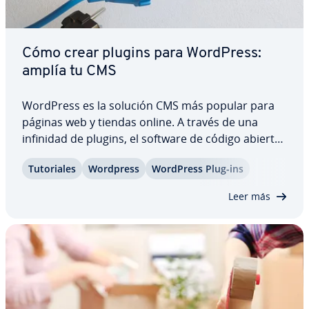
Cómo crear plugins para WordPress:
amplía tu CMS
WordPress es la solución CMS más popular para
páginas web y tiendas online. A través de una
infinidad de plugins, el software de código abierto
se puede ampliar con todo tipo de ca­ra­c­te­rí­s­ti­cas,
Tu­to­ria­les
Wordpress
WordPress Plug-ins
ya sean funciones de encuestas o es­ta­dí­s­ti­cas, in­
te­gra­cio­nes con redes sociales o…
Leer más