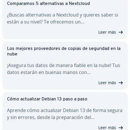
Co­m­pa­ra­mos 5 al­te­r­na­ti­vas a Nextcloud
¿Buscas al­te­r­na­ti­vas a Nextcloud y quieres saber si
están a su nivel? Te ofrecemos un…
Leer más
Los mejores pro­vee­do­res de copias de seguridad en la
nube
¡Asegura tus datos de manera fiable en la nube! Tus
datos estarán en buenas manos con…
Leer más
Cómo ac­tua­li­zar Debian 13 paso a paso
Aprende cómo ac­tua­li­zar Debian 13 de forma segura
y sin errores, desde la pre­pa­ra­ción del…
Leer más