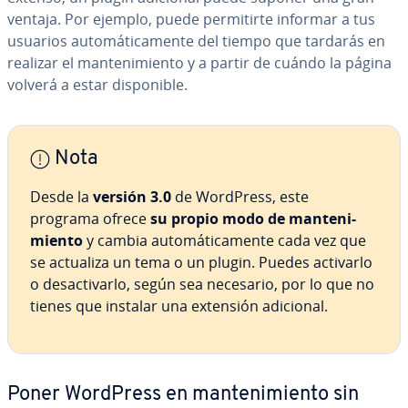
ventaja. Por ejemplo, puede pe­r­mi­ti­r­te informar a tus
usuarios au­to­má­ti­ca­me­n­te del tiempo que tardarás en
realizar el ma­n­te­ni­mie­n­to y a partir de cuándo la página
volverá a estar di­s­po­ni­ble.
Nota
Desde la
versión 3.0
de WordPress, este
programa ofrece
su propio modo de ma­n­te­ni­
mie­n­to
y cambia au­to­má­ti­ca­me­n­te cada vez que
se actualiza un tema o un plugin. Puedes activarlo
o des­ac­ti­var­lo, según sea necesario, por lo que no
tienes que instalar una extensión adicional.
Poner WordPress en ma­n­te­ni­mie­n­to sin