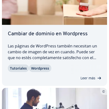
Cambiar de dominio en Wordpress
Las páginas de WordPress también necesitan un
cambio de imagen de vez en cuando. Puede ser
que no estés co­m­ple­ta­me­n­te sa­ti­s­fe­cho con el
actual proveedor y quieras probar con otro
Tu­to­ria­les
Wordpress
diferente, o que el nombre del dominio no se
ajuste a tu proyecto y necesites uno nuevo. Sea
Leer más
por lo…