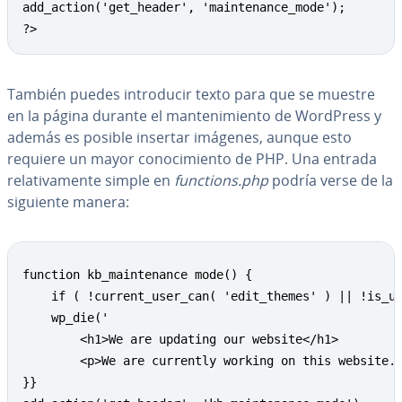
add_action('get_header', 'maintenance_mode');

?>
También puedes in­tro­du­cir texto para que se muestre
en la página durante el ma­n­te­ni­mie­n­to de WordPress y
además es posible insertar imágenes, aunque esto
requiere un mayor co­no­ci­mie­n­to de PHP. Una entrada
re­la­ti­va­me­n­te simple en
functions.php
podría verse de la
siguiente manera:
function kb_maintenance mode() {

    if ( !current_user_can( 'edit_themes' ) || !is_us
    wp_die('

        <h1>We are updating our website</h1>

        <p>We are currently working on this website. 
}} 
