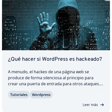
¿Qué hacer si WordPress es hackeado?
A menudo, el hackeo de una página web se
produce de forma si­le­n­cio­sa al principio para
crear una puerta de entrada para otros ataques.
Te mostramos cómo reconocer si tu página de
Tu­to­ria­les
Wordpress
WordPress ha sido hackeada y qué medidas te
ayudarán a resolver el problema. Lee también
Leer más
cómo puedes…