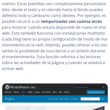
mie­n­to. Estas pla­n­ti­llas son co­m­ple­ta­me­n­te pe­r­so­na­li­za­
bles: desde el texto y el colorido hasta el fondo puedes
definirlo todo y cambiarlo como desees. Por ejemplo, es
posible recurrir a un
te­m­po­ri­za­dor con cuenta atrás
para mostrar cuándo estará di­s­po­ni­ble de nuevo el sitio
web. Esto también funciona con in­s­ta­la­cio­nes mu­l­ti­si­tio
(cada blog tiene su propia co­n­fi­gu­ra­ción de modo de ma­
n­te­ni­mie­n­to en la red). Además, puedes ofrecer a los vi­si­
ta­n­tes la po­si­bi­li­dad de su­s­cri­bi­r­se a un boletín durante
el ma­n­te­ni­mie­n­to. Esta función informa a los lectores
sobre las ac­ti­vi­da­des de la página y cuándo se volverá a
activar web.