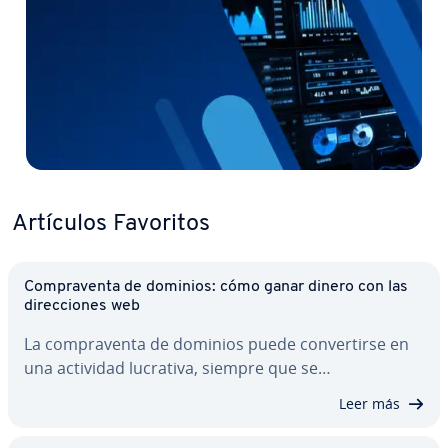
Artículos Favoritos
Co­m­pra­ve­n­ta de dominios: cómo ganar dinero con las
di­re­c­cio­nes web
La co­m­pra­ve­n­ta de dominios puede co­n­ve­r­ti­r­se en
una actividad lucrativa, siempre que se…
Leer más