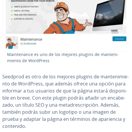
Mai­n­te­na­n­ce es uno de los mejores plugins de ma­n­te­ni­
mie­n­to de WordPress
Seedprod es otro de los mejores plugins de ma­n­te­ni­mie­
n­to de WordPress, que además ofrece una opción para
informar a tus usuarios de que la página estará di­s­po­ni­
ble en breve. Con este plugin podrás añadir un en­ca­be­
za­do, un título SEO y una me­ta­dre­s­cri­p­ción. Además,
también podrás subir un logotipo o una imagen de
prueba y adaptar la página en términos de apa­rie­n­cia y
contenido.