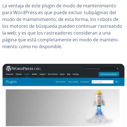
La ventaja de este plugin de modo de ma­n­te­ni­mie­n­to
para WordPress es que puede excluir su­b­pá­gi­nas del
modo de ma­n­te­ni­mie­n­to; de esta forma, los robots de
los motores de búsqueda pueden continuar ra­s­trea­n­do
la web; y es que los ra­s­trea­do­res co­n­si­de­ran a una
página que está co­m­ple­ta­me­n­te en modo de ma­n­te­ni­
mie­n­to como no di­s­po­ni­ble.