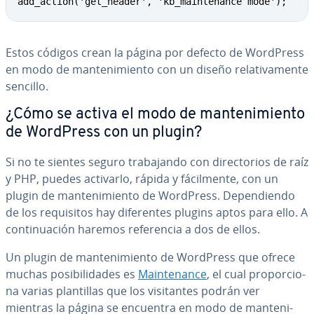
add_action('get_header', 'kb_maintenance mode');
Estos códigos crean la página por defecto de WordPress
en modo de ma­n­te­ni­mie­n­to con un diseño re­la­ti­va­me­n­te
sencillo.
¿Cómo se activa el modo de ma­n­te­ni­mie­n­to
de WordPress con un plugin?
Si no te sientes seguro tra­ba­ja­n­do con di­re­c­to­rios de raíz
y PHP, puedes activarlo, rápida y fá­ci­l­me­n­te, con un
plugin de ma­n­te­ni­mie­n­to de WordPress. De­pe­n­die­n­do
de los re­qui­si­tos hay di­fe­re­n­tes plugins aptos para ello. A
co­n­ti­nua­ción haremos re­fe­re­n­cia a dos de ellos.
Un plugin de ma­n­te­ni­mie­n­to de WordPress que ofrece
muchas po­si­bi­li­da­des es
Mai­n­te­na­n­ce
, el cual pro­po­r­cio­
na varias pla­n­ti­llas que los vi­si­ta­n­tes podrán ver
mientras la página se encuentra en modo de ma­n­te­ni­