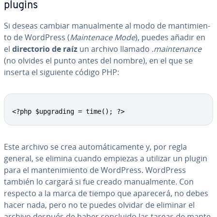
plugins
Si deseas cambiar ma­nua­l­me­n­te al modo de ma­n­ti­mie­n­
to de WordPress (
Mai­n­te­na­ce Mode
), puedes añadir en
el
di­re­c­to­rio de raíz
un archivo llamado
.mai­n­te­na­n­ce
(no olvides el punto antes del nombre), en el que se
inserta el siguiente código PHP:
<?php $upgrading = time(); ?>
Este archivo se crea au­to­má­ti­ca­me­n­te y, por regla
general, se elimina cuando empiezas a utilizar un plugin
para el ma­n­te­ni­mie­n­to de WordPress. WordPress
también lo cargará si fue creado ma­nua­l­me­n­te. Con
respecto a la marca de tiempo que aparecerá, no debes
hacer nada, pero no te puedes olvidar de eliminar el
archivo después de haber concluido las tareas de ma­n­te­