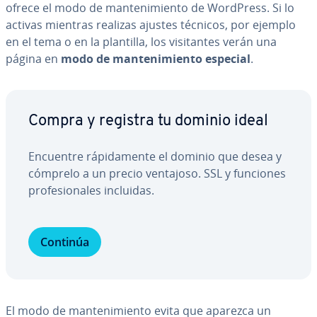
ofrece el modo de ma­n­te­ni­mie­n­to de WordPress. Si lo
activas mientras realizas ajustes técnicos, por ejemplo
en el tema o en la plantilla, los vi­si­ta­n­tes verán una
página en
modo de ma­n­te­ni­mie­n­to especial
.
Compra y registra tu dominio ideal
Encuentre rá­pi­da­me­n­te el dominio que desea y
cómprelo a un precio ventajoso. SSL y funciones
pro­fe­sio­na­les incluidas.
Continúa
El modo de ma­n­te­ni­mie­n­to evita que aparezca un