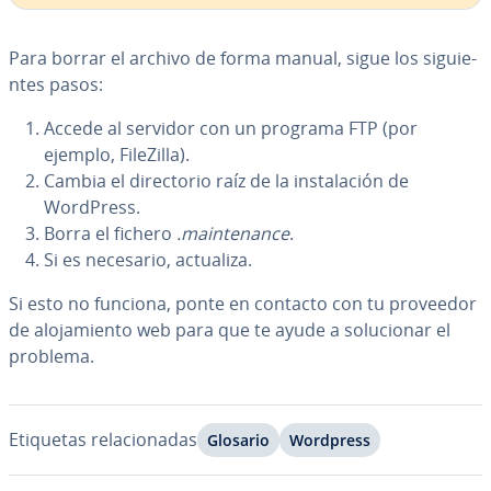
Para borrar el archivo de forma manual, sigue los si­guie­
n­tes pasos:
Accede al servidor con un programa FTP (por
ejemplo, FileZilla).
Cambia el di­re­c­to­rio raíz de la in­s­ta­la­ción de
WordPress.
Borra el fichero
.mai­n­te­na­n­ce
.
Si es necesario, actualiza.
Si esto no funciona, ponte en contacto con tu proveedor
de alo­ja­mie­n­to web para que te ayude a so­lu­cio­nar el
problema.
Etiquetas re­la­cio­na­das
Glosario
Wordpress