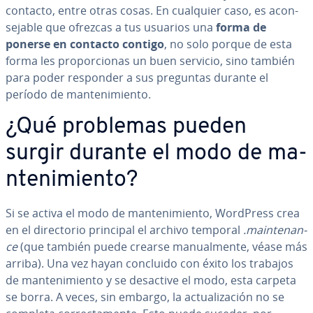
contacto, entre otras cosas. En cualquier caso, es aco­n­
se­ja­ble que ofrezcas a tus usuarios una
forma de
ponerse en contacto contigo
, no solo porque de esta
forma les pro­po­r­cio­nas un buen servicio, sino también
para poder responder a sus preguntas durante el
período de ma­n­te­ni­mie­n­to.
¿Qué problemas pueden
surgir durante el modo de ma­
n­te­ni­mie­n­to?
Si se activa el modo de ma­n­te­ni­mie­n­to, WordPress crea
en el di­re­c­to­rio principal el archivo temporal
.mai­n­te­na­n­
ce
(que también puede crearse ma­nua­l­me­n­te, véase más
arriba). Una vez hayan concluido con éxito los trabajos
de ma­n­te­ni­mie­n­to y se desactive el modo, esta carpeta
se borra. A veces, sin embargo, la ac­tua­li­za­ción no se