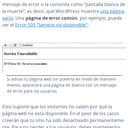
mensaje de error o la conocida como “pantalla blanca de
la muerte”, es decir, que WordPress muestre
una página
vacía
. Una
página de error común
, por ejemplo, puede
ser el
Error 503 “Servicio no di­s­po­ni­ble”
:
Si editas tu página web sin ponerla en modo de ma­n­te­ni­
mie­n­to, aparecerá una página en blanco con un mensaje
de error para los usuarios
Esto supone que los vi­si­ta­n­tes no saben por qué la
página web no está di­s­po­ni­ble. En el peor de los casos
creerán que tu sitio ha sido des­ac­ti­va­do pe­r­ma­ne­n­te­me­
n­te. Para no perder a tus usuarios, debes ma­n­te­ne­r­los