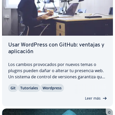
Usar WordPress con GitHub: ventajas y
apli­ca­ción
Los cambios pro­vo­ca­dos por nuevos temas o
plugins pueden dañar o alterar tu presencia web.
Un sistema de control de versiones garantiza que
todos los ajustes se realicen ini­cia­l­me­n­te en un
Git
Tu­to­ria­les
Wordpress
entorno seguro y que se pueda volver a los pasos
de trabajo an­te­rio­res. GitHub también es…
Leer más