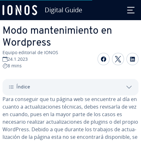
Digital Guide
Saltar al contenido principal
Modo ma­n­te­ni­mie­n­to en
Wordpress
Equipo editorial de IONOS
Compartir 
Compar
C
24.1.2023
8 mins
Índice
Para conseguir que tu página web se encuentre al día en
cuanto a ac­tua­li­za­cio­nes técnicas, debes revisarla de vez
en cuando, pues en la mayor parte de los casos es
necesario realizar ac­tua­li­za­cio­nes de plugins o del propio
WordPress. Debido a que durante los trabajos de ac­tua­
li­za­ción de la página esta no se en­co­n­tra­rá di­s­po­ni­ble, se