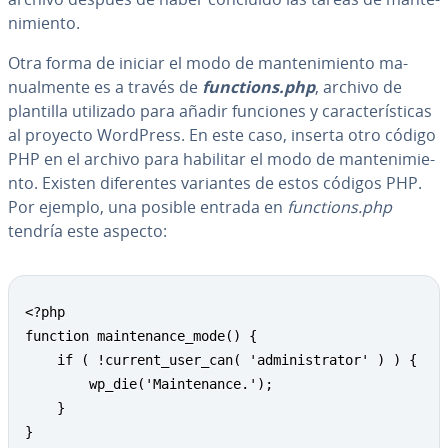
ni­mie­n­to.
Otra forma de iniciar el modo de ma­n­te­ni­mie­n­to ma­
nua­l­me­n­te es a través de
functions.php
, archivo de
plantilla utilizado para añadir funciones y ca­ra­c­te­rí­s­ti­cas
al proyecto WordPress. En este caso, inserta otro código
PHP en el archivo para habilitar el modo de ma­n­te­ni­mie­
n­to. Existen di­fe­re­n­tes variantes de estos códigos PHP.
Por ejemplo, una posible entrada en
functions.php
tendría este aspecto:
<?php

function maintenance_mode() {

    if ( !current_user_can( 'administrator' ) ) {

        wp_die('Maintenance.');

    }

}
