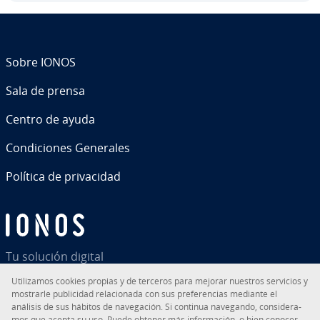
Sobre IONOS
Sala de prensa
Centro de ayuda
Co­n­di­cio­nes Generales
Política de pri­va­ci­dad
Tu solución digital
Uti­li­za­mos cookies propias y de terceros para mejorar nuestros servicios y
mostrarle pu­bli­ci­dad re­la­cio­na­da con sus pre­fe­re­n­cias mediante el
análisis de sus hábitos de na­ve­ga­ción. Si continua navegando, co­n­si­de­ra­
mos que acepta su uso. Puede obtener más in­fo­r­ma­ción, o bien conocer