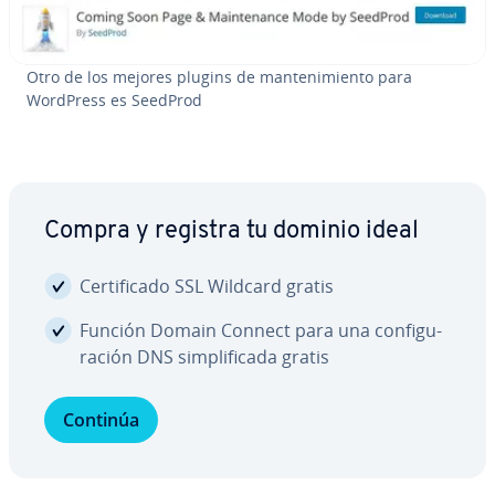
Otro de los mejores plugins de ma­n­te­ni­mie­n­to para
WordPress es SeedProd
Compra y registra tu dominio ideal
Ce­r­ti­fi­ca­do SSL Wildcard gratis
Función Domain Connect para una co­n­fi­gu­
ra­ción DNS si­m­pli­fi­ca­da gratis
Continúa