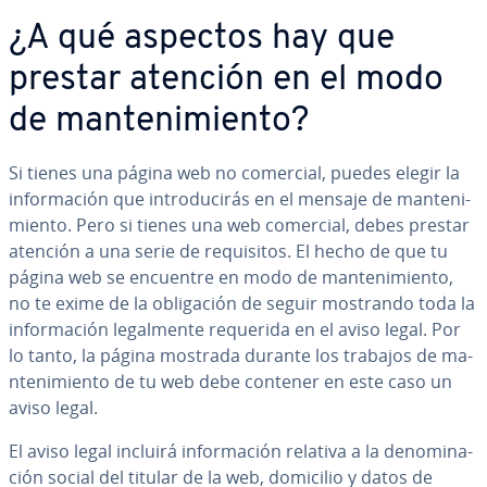
¿A qué aspectos hay que
prestar atención en el modo
de ma­n­te­ni­mie­n­to?
Si tienes una página web no comercial, puedes elegir la
in­fo­r­ma­ción que in­tro­du­ci­rás en el mensaje de ma­n­te­ni­
mie­n­to. Pero si tienes una web comercial, debes prestar
atención a una serie de re­qui­si­tos. El hecho de que tu
página web se encuentre en modo de ma­n­te­ni­mie­n­to,
no te exime de la obli­ga­ción de seguir mostrando toda la
in­fo­r­ma­ción le­ga­l­me­n­te requerida en el aviso legal. Por
lo tanto, la página mostrada durante los trabajos de ma­
n­te­ni­mie­n­to de tu web debe contener en este caso un
aviso legal.
El aviso legal incluirá in­fo­r­ma­ción relativa a la de­no­mi­na­
ción social del titular de la web, domicilio y datos de