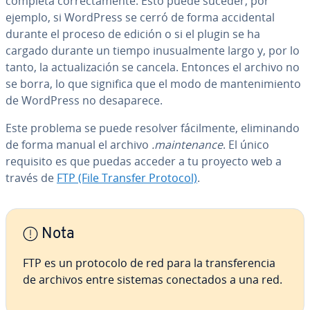
completa co­rre­c­ta­me­n­te. Esto puede suceder, por
ejemplo, si WordPress se cerró de forma ac­ci­de­n­tal
durante el proceso de edición o si el plugin se ha
cargado durante un tiempo inu­sua­l­me­n­te largo y, por lo
tanto, la ac­tua­li­za­ción se cancela. Entonces el archivo no
se borra, lo que significa que el modo de ma­n­te­ni­mie­n­to
de WordPress no des­apa­re­ce.
Este problema se puede resolver fá­ci­l­me­n­te, eli­mi­na­n­do
de forma manual el archivo
.mai­n­te­na­n­ce
. El único
requisito es que puedas acceder a tu proyecto web a
través de
FTP (File Transfer Protocol)
.
Nota
FTP es un protocolo de red para la tra­n­s­fe­re­n­cia
de archivos entre sistemas co­ne­c­ta­dos a una red.