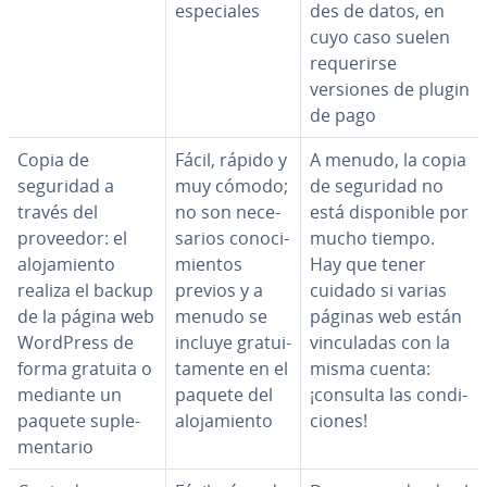
es­pe­cia­les
des de datos, en
cuyo caso suelen
re­que­ri­r­se
versiones de plugin
de pago
Copia de
Fácil, rápido y
A menudo, la copia
seguridad a
muy cómodo;
de seguridad no
través del
no son ne­ce­
está di­s­po­ni­ble por
proveedor: el
sa­rios co­no­ci­
mucho tiempo.
alo­ja­mie­n­to
mie­n­tos
Hay que tener
realiza el backup
previos y a
cuidado si varias
de la página web
menudo se
páginas web están
WordPress de
incluye gra­tui­
vi­n­cu­la­das con la
forma gratuita o
ta­me­n­te en el
misma cuenta:
mediante un
paquete del
¡consulta las co­n­di­
paquete su­ple­
alo­ja­mie­n­to
cio­nes!
me­n­ta­rio