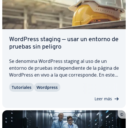
WordPress staging — usar un entorno de
pruebas sin peligro
Se denomina WordPress staging al uso de un
entorno de pruebas in­de­pe­n­die­n­te de la página de
WordPress en vivo a la que co­rre­s­po­n­de. En este
entorno puede co­m­pro­bar­se si las ac­tua­li­za­cio­
Tu­to­ria­les
Wordpress
nes, plugins y temas que se quieren añadir son co­
m­pa­ti­bles antes de apli­car­los a la versión en…
Leer más