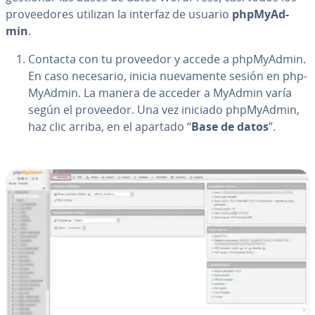
pro­vee­do­res utilizan la interfaz de usuario
ph­p­M­yA­d­
min
.
Contacta con tu proveedor y accede a ph­p­M­yA­d­min.
En caso necesario, inicia nue­va­me­n­te sesión en ph­p­
M­yA­d­min. La manera de acceder a MyAdmin varía
según el proveedor. Una vez iniciado ph­p­M­yA­d­min,
haz clic arriba, en el apartado “
Base de datos
”.