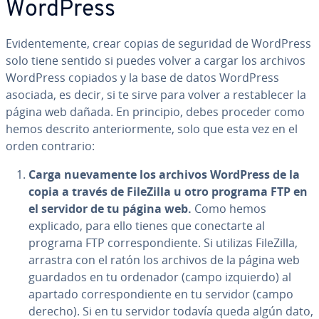
WordPress
Evi­de­n­te­me­n­te, crear copias de seguridad de WordPress
solo tiene sentido si puedes volver a cargar los archivos
WordPress copiados y la base de datos WordPress
asociada, es decir, si te sirve para volver a re­s­ta­ble­cer la
página web dañada. En principio, debes proceder como
hemos descrito an­te­rio­r­me­n­te, solo que esta vez en el
orden contrario:
Carga nue­va­me­n­te los archivos WordPress de la
copia a través de FileZilla u otro programa FTP en
el servidor de tu página web.
Como hemos
explicado, para ello tienes que co­ne­c­tar­te al
programa FTP co­rre­s­po­n­die­n­te. Si utilizas FileZilla,
arrastra con el ratón los archivos de la página web
guardados en tu ordenador (campo izquierdo) al
apartado co­rre­s­po­n­die­n­te en tu servidor (campo
derecho). Si en tu servidor todavía queda algún dato,