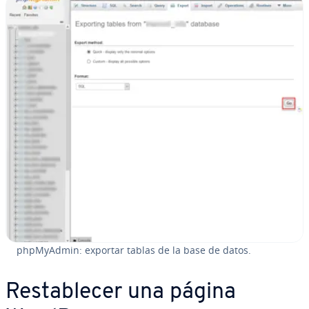
ph­p­M­yA­d­min: exportar tablas de la base de datos.
Re­s­ta­ble­cer una página