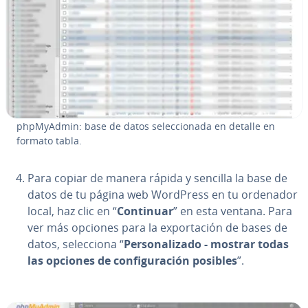
ph­p­M­yA­d­min: base de datos se­le­c­cio­na­da en detalle en
formato tabla.
Para copiar de manera rápida y sencilla la base de
datos de tu página web WordPress en tu ordenador
local, haz clic en “
Continuar
” en esta ventana. Para
ver más opciones para la ex­po­r­ta­ción de bases de
datos, se­le­c­cio­na “
Pe­r­so­na­li­za­do - mostrar todas
las opciones de co­n­fi­gu­ra­ción posibles
”.