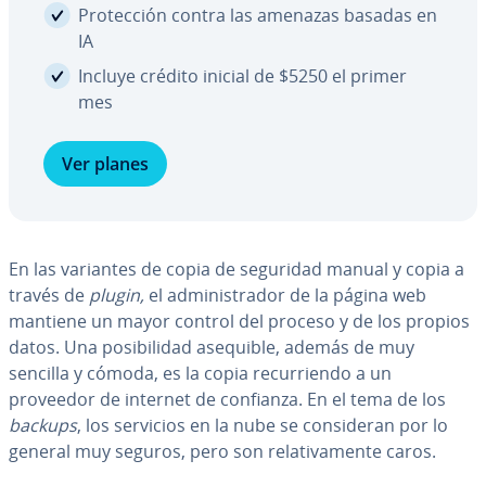
Pro­te­c­ción contra las amenazas basadas en
IA
Incluye crédito inicial de $5250 el primer
mes
Ver planes
En las variantes de copia de seguridad manual y copia a
través de
plugin,
el ad­mi­ni­s­tra­dor de la página web
mantiene un mayor control del proceso y de los propios
datos. Una po­si­bi­li­dad asequible, además de muy
sencilla y cómoda, es la copia re­cu­rrie­n­do a un
proveedor de internet de confianza. En el tema de los
backups
, los servicios en la nube se co­n­si­de­ran por lo
general muy seguros, pero son re­la­ti­va­me­n­te caros.