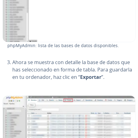
ph­p­M­yA­d­min: lista de las bases de datos di­s­po­ni­bles.
Ahora se muestra con detalle la base de datos que
has se­le­c­cio­na­do en forma de tabla. Para guardarla
en tu ordenador, haz clic en “
Exportar
”.