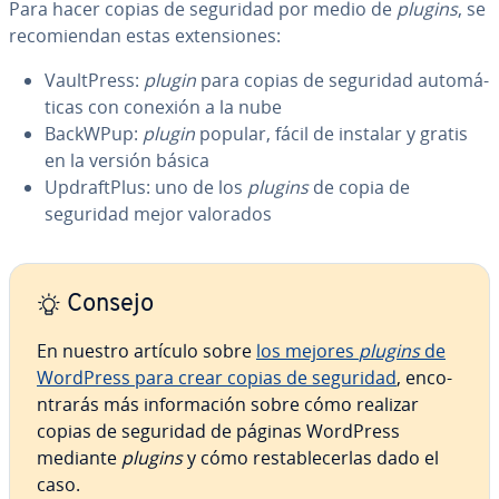
Para hacer copias de seguridad por medio de
plugins
,
se
re­co­mie­n­dan estas ex­te­n­sio­nes:
Vau­l­t­Pre­ss:
plugin
para copias de seguridad au­to­má­
ti­cas con conexión a la nube
BackWPup:
plugin
popular, fácil de instalar y gratis
en la versión básica
Up­dra­f­t­Plus: uno de los
plugins
de copia de
seguridad mejor valorados
Consejo
En nuestro artículo sobre
los mejores
plugins
de
WordPress para crear copias de seguridad
, en­co­
n­tra­rás más in­fo­r­ma­ción sobre cómo realizar
copias de seguridad de páginas WordPress
mediante
plugins
y cómo re­s­ta­ble­ce­r­las dado el
caso.