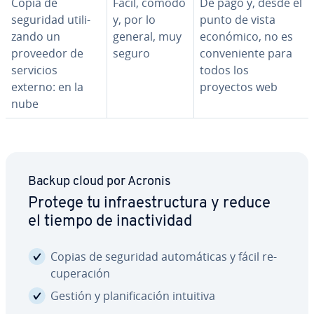
Copia de
Fácil, cómodo
De pago y, desde el
seguridad uti­li­
y, por lo
punto de vista
za­n­do un
general, muy
económico, no es
proveedor de
seguro
co­n­ve­nie­n­te para
servicios
todos los
externo: en la
proyectos web
nube
Backup cloud por Acronis
Protege tu in­frae­s­tru­c­tu­ra y reduce
el tiempo de inac­ti­vi­dad
Copias de seguridad au­to­má­ti­cas y fácil re­
cu­pe­ra­ción
Gestión y pla­ni­fi­ca­ción intuitiva