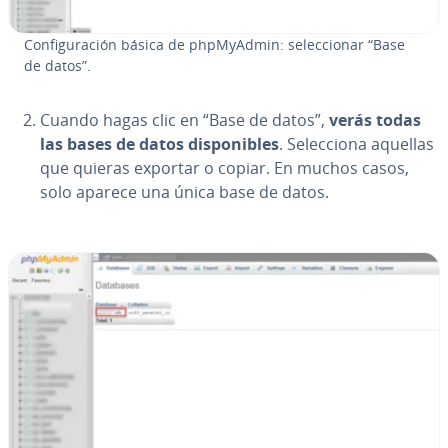
Co­n­fi­gu­ra­ción básica de ph­p­M­yA­d­min: se­le­c­cio­nar “Base
de datos”.
Cuando hagas clic en “Base de datos”,
verás todas
las bases de datos di­s­po­ni­bles
. Se­le­c­cio­na aquellas
que quieras exportar o copiar. En muchos casos,
solo aparece una única base de datos.