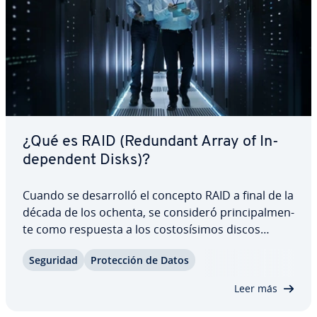
¿Qué es RAID (Redundant Array of In­
de­pe­n­de­nt Disks)?
Cuando se de­sa­rro­lló el concepto RAID a final de la
década de los ochenta, se consideró pri­n­ci­pa­l­me­n­
te como respuesta a los co­s­to­sí­si­mos discos
duros de las unidades centrales. Aunque esta
Seguridad
Pro­te­c­ción de Datos
cuestión ha pasado a un segundo plano, el al­ma­
ce­na­mie­n­to RAID sigue siendo muy demandado…
Leer más