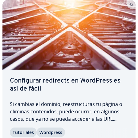
Co­n­fi­gu­rar redirects en WordPress es
así de fácil
Si cambias el dominio, re­es­tru­c­tu­ras tu página o
eliminas co­n­te­ni­dos, puede ocurrir, en algunos
casos, que ya no se pueda acceder a las URL
buscadas. La solución es la re­di­re­c­ción. En
Tu­to­ria­les
Wordpress
WordPress, se co­n­fi­gu­ran ma­nua­l­me­n­te o con un