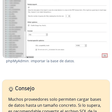
ph­p­M­yA­d­min: importar la base de datos.
Consejo
Muchos pro­vee­do­res solo permiten cargar bases
de datos hasta un tamaño concreto. Si lo supera,
es re­co­me­n­da­ble convertir el archivo SQL de la