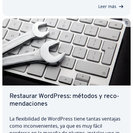
plugin. Aquí apre­n­de­rás paso a paso cómo crear
Leer más
un…
Restaurar WordPress: métodos y re­co­
me­n­da­cio­nes
La fle­xi­bi­li­dad de WordPress tiene tantas ventajas
como in­co­n­ve­nie­n­tes, ya que es muy fácil
perderse en la maraña de plugins, instalar uno in­