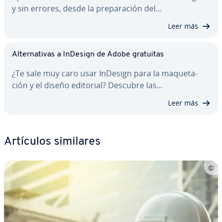
y sin errores, desde la pre­pa­ra­ción del…
Leer más
Al­te­r­na­ti­vas a InDesign de Adobe gratuitas
¿Te sale muy caro usar InDesign para la ma­que­ta­
ción y el diseño editorial? Descubre las…
Leer más
Artículos similares