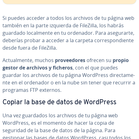
Si puedes acceder a todos los archivos de tu página web
también en la parte izquierda de FileZilla, los habrás
guardado lo­ca­l­me­n­te en tu ordenador. Para ase­gu­rar­te,
deberías probar a acceder a la carpeta co­rre­s­po­n­die­n­te
desde fuera de FileZilla.
Ac­tua­l­me­n­te, muchos
pro­vee­do­res
ofrecen su
propio
gestor de archivos y ficheros
, con el que puedes
guardar los archivos de tu página WordPress di­re­c­ta­me­
n­te en el ordenador o en la nube sin tener que recurrir a
programas FTP externos.
Copiar la base de datos de WordPress
Una vez guardados los archivos de tu página web
WordPress, es el momento de hacer la copia de
seguridad de la base de datos de la página. Para
gestionar las bases de datos WordPress, casi todos los