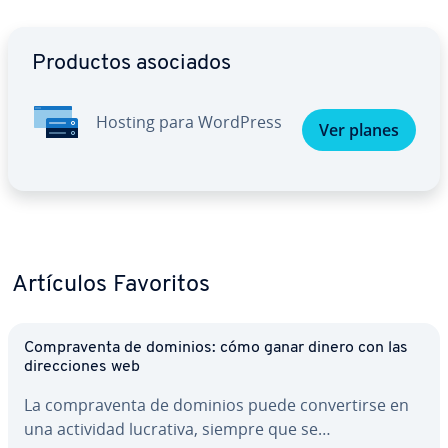
Ir al menú principal
Productos asociados
Hosting para WordPress
Ver planes
Artículos Favoritos
Co­m­pra­ve­n­ta de dominios: cómo ganar dinero con las
di­re­c­cio­nes web
La co­m­pra­ve­n­ta de dominios puede co­n­ve­r­ti­r­se en
una actividad lucrativa, siempre que se…