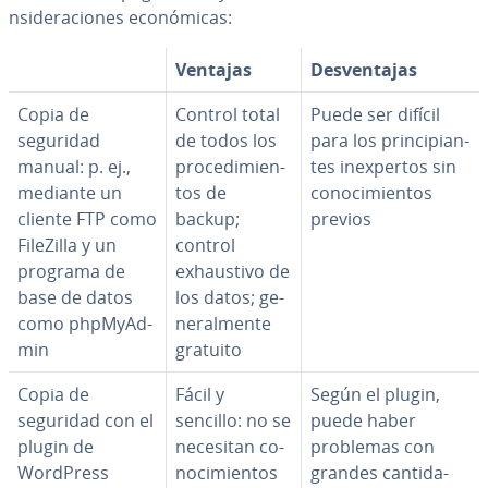
n­si­de­ra­cio­nes eco­nó­mi­cas:
Ventajas
De­s­ve­n­ta­jas
Copia de
Control total
Puede ser difícil
seguridad
de todos los
para los pri­n­ci­pia­n­
manual: p. ej.,
pro­ce­di­mie­n­
tes in­e­x­pe­r­tos sin
mediante un
tos de
co­no­ci­mie­n­tos
cliente FTP como
backup;
previos
FileZilla y un
control
programa de
exhau­s­ti­vo de
base de datos
los datos; ge­
como ph­p­M­yA­d­
ne­ra­l­me­n­te
min
gratuito
Copia de
Fácil y
Según el plugin,
seguridad con el
sencillo: no se
puede haber
plugin de
necesitan co­
problemas con
WordPress
no­ci­mie­n­tos
grandes ca­n­ti­da­