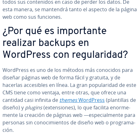
todos sus co­n­te­ni­dos en caso de perder los datos. De
esta manera, se mantendrá tanto el aspecto de la página
web como sus funciones.
¿Por qué es im­po­r­ta­n­te
realizar backups en
WordPress con re­gu­la­ri­dad?
WordPress es uno de los métodos más conocidos para
diseñar páginas web de forma fácil y gratuita, y de
hacerlas ac­ce­si­bles en línea. La gran po­pu­la­ri­dad de este
CMS tiene como ventaja, entre otras, que ofrece una
cantidad casi infinita de
themes
WordPress
(pla­n­ti­llas de
diseño) y
plugins
(ex­te­n­sio­nes), lo que facilita eno­r­me­
me­n­te la creación de páginas web ―es­pe­cia­l­me­n­te para
personas sin co­no­ci­mie­n­tos de diseño web o pro­gra­ma­
ción.