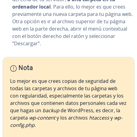
ordenador local
. Para ello, lo mejor es que crees
pre­via­me­n­te una nueva carpeta para tu página web.
Otra opción es ir al archivo superior de tu página
web en la parte derecha, abrir el menú co­n­te­x­tual
con el botón derecho del ratón y se­le­c­cio­nar
“Descargar”.
Nota
Lo mejor es que crees copias de seguridad de
todas las carpetas y archivos de tu página web
con re­gu­la­ri­dad, es­pe­cia­l­me­n­te las carpetas y los
archivos que contienen datos pe­r­so­na­les cada vez
que hagas un
backup
de WordPress, es decir, la
carpeta
wp-content
y los archivos
htaccess
y
wp-
config.php
.