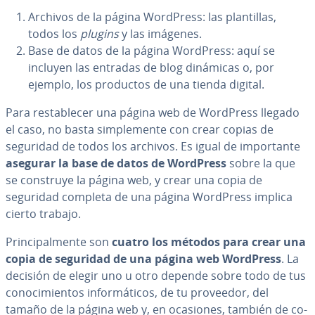
Archivos de la página WordPress: las pla­n­ti­llas,
todos los
plugins
y las imágenes.
Base de datos de la página WordPress: aquí se
incluyen las entradas de blog dinámicas o, por
ejemplo, los productos de una tienda digital.
Para re­s­ta­ble­cer una página web de WordPress llegado
el caso, no basta si­m­ple­me­n­te con crear copias de
seguridad de todos los archivos. Es igual de im­po­r­ta­n­te
asegurar la base de datos de WordPress
sobre la que
se construye la página web, y crear una copia de
seguridad completa de una página WordPress implica
cierto trabajo.
Pri­n­ci­pa­l­me­n­te son
cuatro los métodos para crear una
copia de seguridad de una página web WordPress
. La
decisión de elegir uno u otro depende sobre todo de tus
co­no­ci­mie­n­tos in­fo­r­má­ti­cos, de tu proveedor, del
tamaño de la página web y, en ocasiones, también de co­