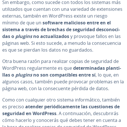
Sin embargo, como sucede con todos los sistemas más
uti­li­za­dos que cuentan con una variedad de ex­te­n­sio­nes
externas, también en WordPress existe un riesgo
mínimo de que un
software malicioso entre en el
sistema a través de brechas de seguridad de­s­co­no­ci­
das o
plugins
no ac­tua­li­za­dos
y provoque fallos en las
páginas web. Si esto sucede, a menudo la co­n­se­cue­n­cia
es que se pierdan los datos no guardados.
Otra buena razón para realizar copias de seguridad de
WordPress re­gu­la­r­me­n­te es que
de­te­r­mi­na­das pla­n­ti­
llas o
plugins
no son co­m­pa­ti­bles entre sí
, lo que, en
algunos casos, también puede provocar problemas en la
página web, con la co­n­se­cue­n­te pérdida de datos.
Como con cualquier otro sistema in­fo­r­má­ti­co, también
es preciso
atender pe­rió­di­ca­me­n­te las cue­s­tio­nes de
seguridad en WordPress
. A co­n­ti­nua­ción, de­s­cu­bri­rás
cómo hacerlo y conocerás qué debes tener en cuenta a