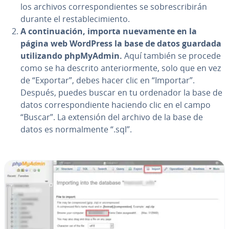
los archivos co­rre­s­po­n­die­n­tes se so­bre­s­cri­bi­rán
durante el re­s­ta­ble­ci­mie­n­to.
A co­n­ti­nua­ción, importa nue­va­me­n­te en la
página web WordPress la base de datos guardada
uti­li­za­n­do ph­p­M­yA­d­min.
Aquí también se procede
como se ha descrito an­te­rio­r­me­n­te, solo que en vez
de “Exportar”, debes hacer clic en “Importar”.
Después, puedes buscar en tu ordenador la base de
datos co­rre­s­po­n­die­n­te haciendo clic en el campo
“Buscar”. La extensión del archivo de la base de
datos es no­r­ma­l­me­n­te “.sql”.