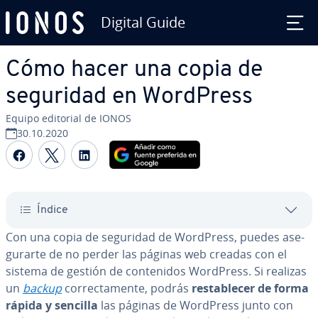
Digital Guide
Saltar al contenido principal
Cómo hacer una copia de
seguridad en WordPress
Equipo editorial de IONOS
30.10.2020
Compartir Facebook
Compartir Twitter
Compartir LinkedIn
Índice
Con una copia de seguridad de WordPress, puedes ase­
gu­rar­te de no perder las páginas web creadas con el
sistema de gestión de co­n­te­ni­dos WordPress. Si realizas
un
backup
co­rre­c­ta­me­n­te, podrás
re­s­ta­ble­cer de forma
rápida y sencilla
las páginas de WordPress junto con