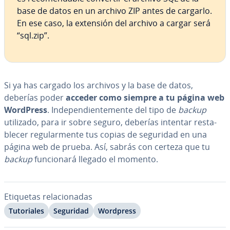
base de datos en un archivo ZIP antes de cargarlo.
En ese caso, la extensión del archivo a cargar será
“sql.zip”.
Si ya has cargado los archivos y la base de datos,
deberías poder
acceder como siempre a tu página web
WordPress
. In­de­pe­n­die­n­te­me­n­te del tipo de
backup
utilizado, para ir sobre seguro, deberías intentar re­s­ta­
ble­cer re­gu­la­r­me­n­te tus copias de seguridad en una
página web de prueba. Así, sabrás con certeza que tu
backup
fu­n­cio­na­rá llegado el momento.
Etiquetas re­la­cio­na­das
Tu­to­ria­les
Seguridad
Wordpress