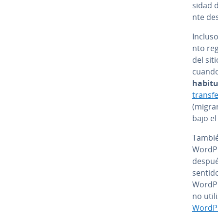
si­dad 
n­te de
Incluso
n­to r
del sit
cuando 
ha­bi­t
tra­n­s
(migrar
bajo el
También
WordPre
después
sentid
WordPre
no uti­
WordPr