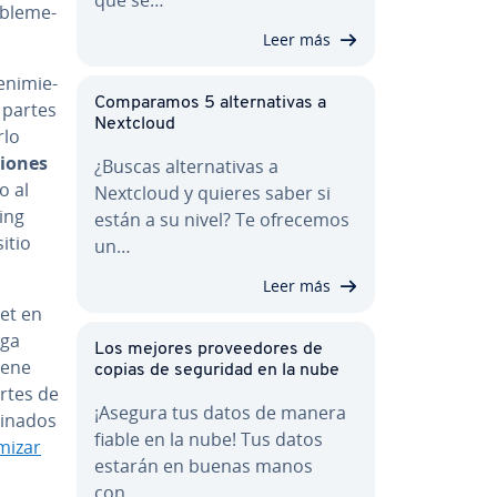
­ble­me­
Leer más
­ni­mie­
Co­m­pa­ra­mos 5 al­te­r­na­ti­vas a
 partes
Nextcloud
rlo
cio­nes
¿Buscas al­te­r­na­ti­vas a
o al
Nextcloud y quieres saber si
ing
están a su nivel? Te ofrecemos
sitio
un…
Leer más
set en
rga
Los mejores pro­vee­do­res de
iene
copias de seguridad en la nube
rtes de
¡Asegura tus datos de manera
i­na­dos
fiable en la nube! Tus datos
mizar
estarán en buenas manos
con…