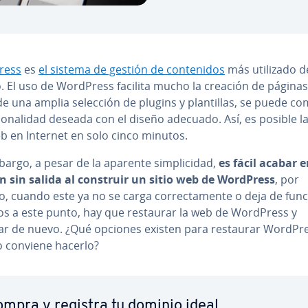
ress
es
el sistema de gestión de co­n­te­ni­dos
más utilizado d
 El uso de WordPress facilita mucho la creación de páginas
de una amplia selección de plugins y pla­n­ti­llas, se puede c
­cio­na­li­dad deseada con el diseño adecuado. Así, es posible l
b en Internet en solo cinco minutos.
argo, a pesar de la aparente si­m­pli­ci­dad,
es fácil acabar 
ón sin salida al construir un sitio web de WordPress
, por
, cuando este ya no se carga co­rre­c­ta­me­n­te o deja de fun
os a este punto, hay que restaurar la web de WordPress y
r de nuevo. ¿Qué opciones existen para restaurar WordPre
 conviene hacerlo?
mpra y registra tu dominio ideal