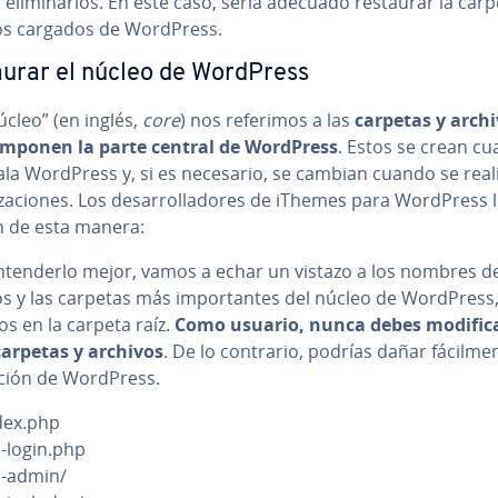
eli­mi­nar­los. En este caso, sería adecuado restaurar la car
os cargados de WordPress.
urar el núcleo de WordPress
cleo” (en inglés,
core
) nos referimos a las
carpetas y arch
mponen la parte central de WordPress
. Estos se crean c
ala WordPress y, si es necesario, se cambian cuando se real
li­za­cio­nes. Los de­sa­rro­lla­do­res de iThemes para WordPress 
n de esta manera:
­te­n­de­r­lo mejor, vamos a echar un vistazo a los nombres d
s y las carpetas más im­po­r­ta­n­tes del núcleo de WordPress
s en la carpeta raíz.
Como usuario, nunca debes modific
carpetas y archivos
. De lo contrario, podrías dañar fá­ci­l­me­n
­la­ción de WordPress.
dex.php
-login.php
-admin/