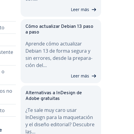
Leer más
­to
Cómo ac­tua­li­zar Debian 13 paso
a paso
Aprende cómo ac­tua­li­zar
Debian 13 de forma segura y
istente
sin errores, desde la pre­pa­ra­
ción del…
o o
Leer más
dos no
Al­te­r­na­ti­vas a InDesign de
Adobe gratuitas
¿Te sale muy caro usar
eto
InDesign para la ma­que­ta­ción
y el diseño editorial? Descubre
e
las…