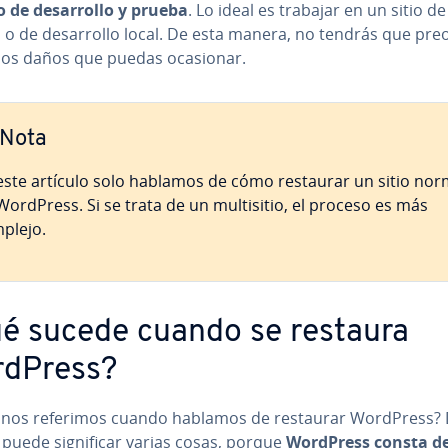
 de de­sa­rro­llo y prueba
. Lo ideal es trabajar en un sitio de
o de de­sa­rro­llo local. De esta manera, no tendrás que preo
 los daños que puedas ocasionar.
Nota
este artículo solo hablamos de cómo restaurar un sitio nor
WordPress. Si se trata de un mu­l­ti­si­tio, el proceso es más
plejo.
é sucede cuando se restaura
dPress?
 nos referimos cuando hablamos de restaurar WordPress?
puede si­g­ni­fi­car varias cosas, porque
WordPress consta d