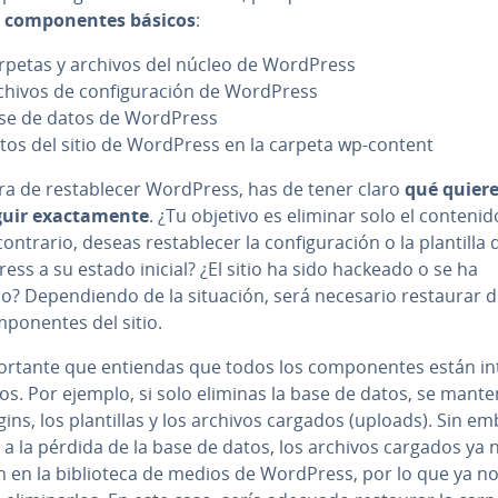
co­m­po­ne­n­tes básicos
:
rpetas y archivos del núcleo de WordPress
chivos de co­n­fi­gu­ra­ción de WordPress
se de datos de WordPress
tos del sitio de WordPress en la carpeta wp-content
ra de re­s­ta­ble­cer WordPress, has de tener claro
qué quier
ir exac­ta­me­n­te
. ¿Tu objetivo es eliminar solo el contenid
ontrario, deseas re­s­ta­ble­cer la co­n­fi­gu­ra­ción o la plantilla 
ss a su estado inicial? ¿El sitio ha sido hackeado o se ha
? De­pe­n­die­n­do de la situación, será necesario restaurar di­f
­po­ne­n­tes del sitio.
o­r­ta­n­te que entiendas que todos los co­m­po­ne­n­tes están in­t
­dos. Por ejemplo, si solo eliminas la base de datos, se ma­n­te
gins, los pla­n­ti­llas y los archivos cargados (uploads). Sin e
a la pérdida de la base de datos, los archivos cargados ya 
án en la bi­blio­te­ca de medios de WordPress, por lo que ya n