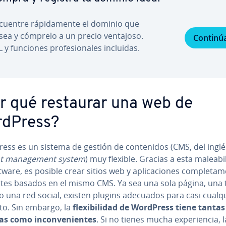
cuentre rá­pi­da­me­n­te el dominio que
sea y cómprelo a un precio ventajoso.
Continú
 y funciones pro­fe­sio­na­les incluidas.
r qué restaurar una web de
dPress?
ss es un sistema de gestión de co­n­te­ni­dos (CMS, del inglé
t ma­na­ge­me­nt system
) muy flexible. Gracias a esta ma­lea­bi­
tware, es posible crear sitios web y apli­ca­cio­nes co­m­ple­ta­me
e­n­tes basados en el mismo CMS. Ya sea una sola página, una
o una red social, existen plugins adecuados para casi cualq
to. Sin embargo, la
fle­xi­bi­li­dad de WordPress tiene tantas
s como in­co­n­ve­nie­n­tes
. Si no tienes mucha ex­pe­rie­n­cia, la