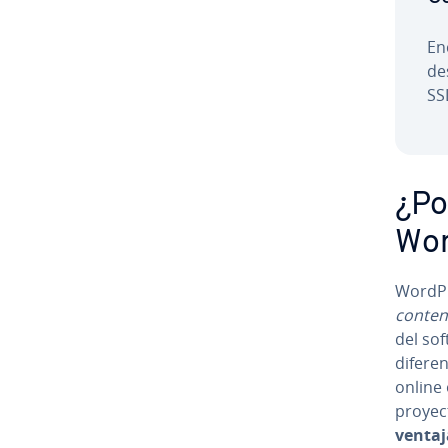
En
de
SSL
¿Po
Wor
WordPre
conten
del sof
di­fe­r
online 
proyec
ventaja