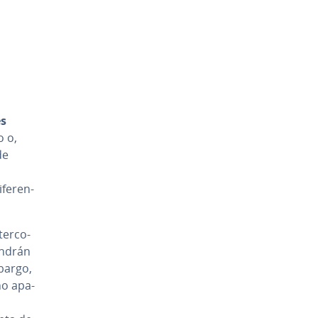
es
o o,
de
e­re­n­
e­r­co­
­n­drán
mbargo,
no apa­
o