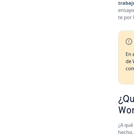
trabajo
ensayo 
te por
En 
de 
com
¿Qu
Wor
¿A qué
hecho, 