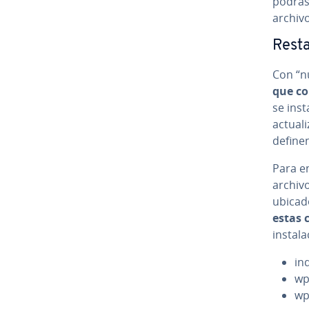
podrás 
archiv
Resta
Con “nú
que co
se inst
ac­tua­
define
Para en
archivo
ubicado
estas 
in­s­ta
in
wp
wp