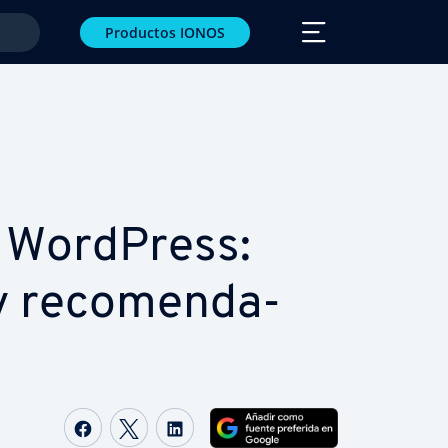
Productos IONOS
 WordPress:
re­co­me­n­da­
Compartir Facebook
Compartir Twitter
Compartir LinkedIn