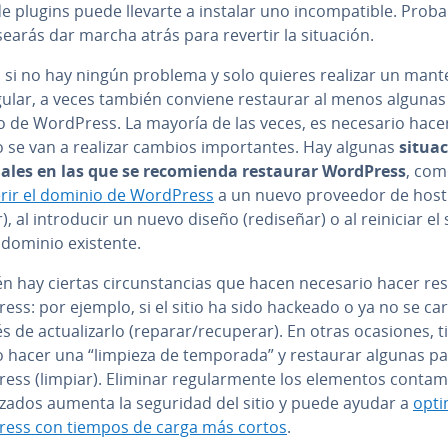
de plugins puede llevarte a instalar uno in­co­m­pa­ti­ble. Pro­ba
searás dar marcha atrás para revertir la situación.
 si no hay ningún problema y solo quieres realizar un ma­n­te
egular, a veces también conviene restaurar al menos algunas
io de WordPress. La mayoría de las veces, es necesario hace
se van a realizar cambios im­po­r­ta­n­tes. Hay algunas
si­tua­
ua­les en las que se re­co­mie­n­da restaurar WordPress
, com
­fe­rir el dominio de WordPress
a un nuevo proveedor de host
), al in­tro­du­cir un nuevo diseño (rediseñar) o al reiniciar el 
 dominio existente.
 hay ciertas ci­r­cu­n­s­ta­n­cias que hacen necesario hacer re
ss: por ejemplo, si el sitio ha sido hackeado o ya no se ca
 de ac­tua­li­zar­lo (reparar/recuperar). En otras ocasiones, t
o hacer una “limpieza de temporada” y restaurar algunas pa
ss (limpiar). Eliminar re­gu­la­r­me­n­te los elementos co­n­ta­m
li­za­dos aumenta la seguridad del sitio y puede ayudar a
opti
ess con tiempos de carga más cortos
.