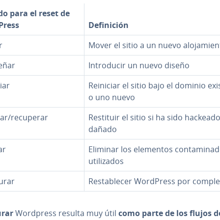
o para el reset de
Press
De­fi­ni­ción
r
Mover el sitio a un nuevo alo­ja­mie­n
eñar
In­tro­du­cir un nuevo diseño
iar
Reiniciar el sitio bajo el dominio ex
o uno nuevo
ar/recuperar
Restituir el sitio si ha sido hackead
dañado
ar
Eliminar los elementos co­n­ta­mi­na­
uti­li­za­dos
urar
Re­s­ta­ble­cer WordPress por compl
urar
Wordpress resulta muy útil
como parte de los flujos d