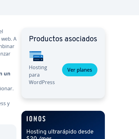
el
 web. A
Productos asociados
ombinar
anzar
Hosting
Ver planes
en un
para
WordPress
cionar.
ss y