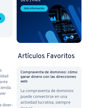
a
Artículos Favoritos
s
Co­m­pra­ve­n­ta de dominios: cómo
li­dad
ganar dinero con las di­re­c­cio­nes
­n­te
web
 tienda
La co­m­pra­ve­n­ta de dominios
uier
puede co­n­ve­r­ti­r­se en una
actividad lucrativa, siempre
 di­ve­r­
que se…