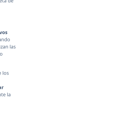
peta de
ivos
uando
izan las
lo
e los
,
ar
­te la