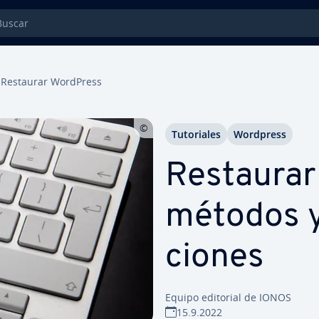
car
Restaurar WordPress
Tu­to­ria­les
Wordpress
Restaurar
métodos y 
cio­nes
Equipo editorial de IONOS
15.9.2022