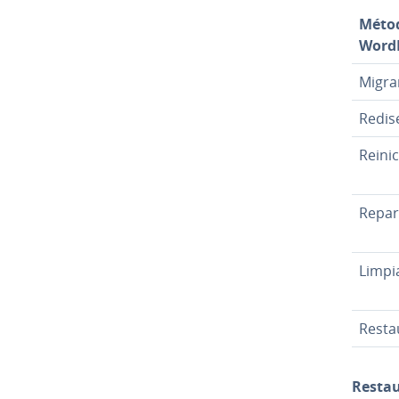
Métod
Word
Migra
Redis
Reinic
Repar
Limpi
Resta
Resta