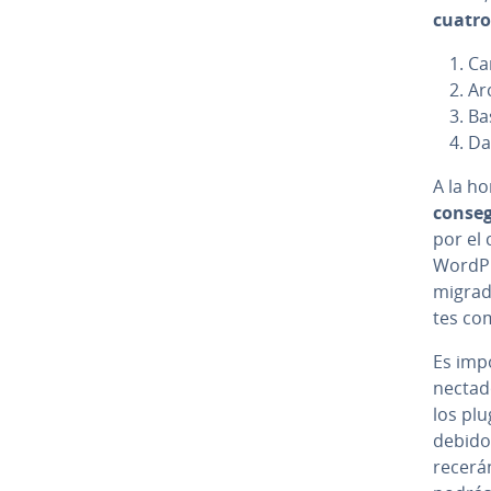
cuatro 
Ca
Ar
Ba
Da
A la ho
consegu
por el c
WordPre
migrado
tes co­m
Es im­p
ne­c­ta
los plu
debido 
re­ce­r