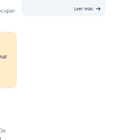
Leer más
­cu­par­
mal
 De
e