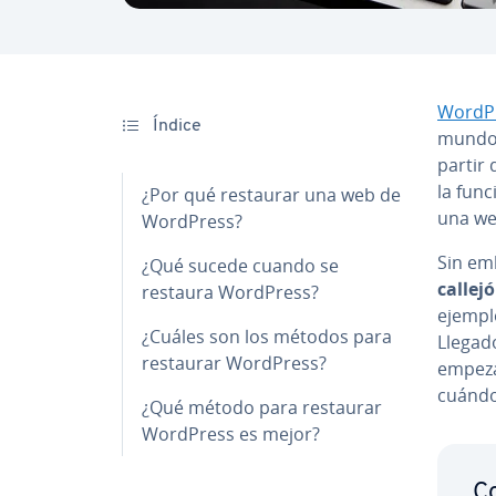
WordP
Índice
mundo.
partir 
la fu­n
¿Por qué restaurar una web de
una we
WordPress?
Sin emb
¿Qué sucede cuando se
callej
restaura WordPress?
ejemplo
¿Cuáles son los métodos para
Llegad
restaurar WordPress?
empeza
cuándo
¿Qué método para restaurar
WordPress es mejor?
Co