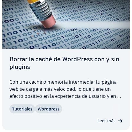
Borrar la caché de WordPress con y sin
plugins
Con una caché o memoria in­te­r­me­dia, tu página
web se carga a más velocidad, lo que tiene un
efecto positivo en la ex­pe­rie­n­cia de usuario y en tu
po­si­cio­na­mie­n­to en Google. Pero al ac­tua­li­zar o
Tu­to­ria­les
Wordpress
realizar cambios en la página web, es im­po­r­ta­n­te
borrar la caché de WordPress para…
Leer más