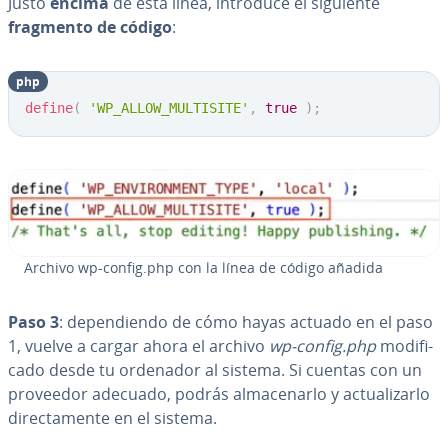
Justo
encima
de esta línea, introduce el siguiente
fragmento de código
:
php
Copy
define
(
'WP_ALLOW_MULTISITE'
,
true
)
;
Archivo wp-config.php con la línea de código añadida
Paso 3
: de­pe­n­die­n­do de cómo hayas actuado en el paso
1, vuelve a cargar ahora el archivo
wp-config.php
mo­di­fi­
ca­do desde tu ordenador al sistema. Si cuentas con un
proveedor adecuado, podrás al­ma­ce­nar­lo y ac­tua­li­zar­lo
di­re­c­ta­me­n­te en el sistema.