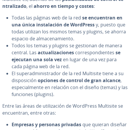
n­tra­li­za­do
, el
ahorro en tiempo y costes
:
Todas las páginas web de la red
se en­cue­n­tran en
una única in­s­ta­la­ción de WordPress
y, puesto que
todas utilizan los mismos temas y plugins, se ahorra
espacio de al­ma­ce­na­mie­n­to.
Todos los temas y plugins se gestionan de manera
central. Las
ac­tua­li­za­cio­nes
co­rre­s­po­n­die­n­tes
se
ejecutan una sola vez
en lugar de una vez para
cada página web de la red.
El su­per­ad­mi­ni­s­tra­dor de la red Multisite tiene a su
di­s­po­si­ción
opciones de control de gran alcance
,
es­pe­cia­l­me­n­te en relación con el diseño (temas) y las
funciones (plugins).
Entre las áreas de uti­li­za­ción de WordPress Multisite se
en­cue­n­tran, entre otras:
Empresas y personas privadas
que quieran diseñar