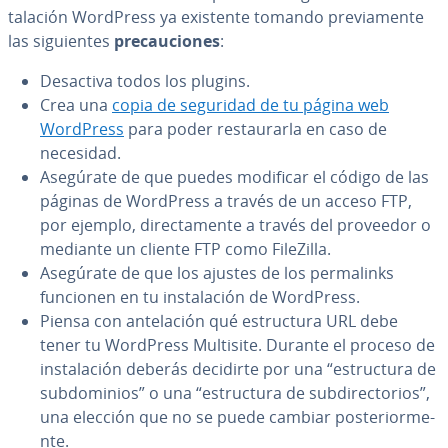
ta­la­ción WordPress ya existente tomando pre­via­me­n­te
las si­guie­n­tes
pre­cau­cio­nes
:
Desactiva todos los plugins.
Crea una
copia de seguridad de tu página web
WordPress
para poder re­s­tau­rar­la en caso de
necesidad.
Asegúrate de que puedes modificar el código de las
páginas de WordPress a través de un acceso FTP,
por ejemplo, di­re­c­ta­me­n­te a través del proveedor o
mediante un cliente FTP como FileZilla.
Asegúrate de que los ajustes de los pe­r­ma­li­n­ks
funcionen en tu in­s­ta­la­ción de WordPress.
Piensa con an­te­la­ción qué es­tru­c­tu­ra URL debe
tener tu WordPress Multisite. Durante el proceso de
in­s­ta­la­ción deberás decidirte por una “es­tru­c­tu­ra de
su­b­do­mi­nios” o una “es­tru­c­tu­ra de su­b­di­re­c­to­rios”,
una elección que no se puede cambiar po­s­te­rio­r­me­
n­te.