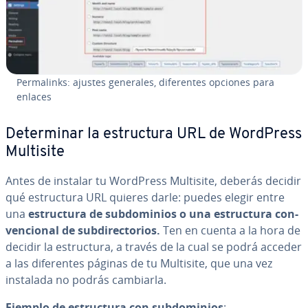
Pe­r­ma­li­n­ks: ajustes generales, di­fe­re­n­tes opciones para
enlaces
De­te­r­mi­nar la es­tru­c­tu­ra URL de WordPress
Multisite
Antes de instalar tu WordPress Multisite, deberás decidir
qué es­tru­c­tu­ra URL quieres darle: puedes elegir entre
una
es­tru­c­tu­ra de su­b­do­mi­nios o una
es­tru­c­tu­ra co­n­
ve­n­cio­nal de su­b­di­re­c­to­rios.
Ten en cuenta a la hora de
decidir la es­tru­c­tu­ra, a través de la cual se podrá acceder
a las di­fe­re­n­tes páginas de tu Multisite, que una vez
instalada no podrás cambiarla.
Ejemplo de es­tru­c­tu­ra con su­b­do­mi­nios
: