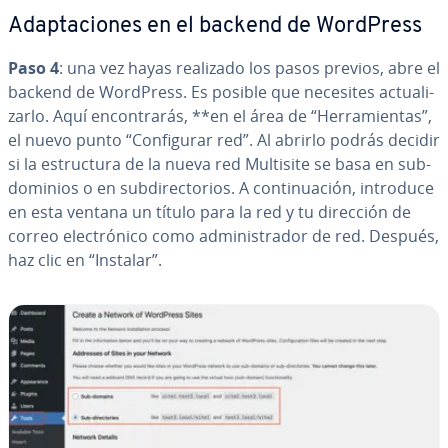
Ada­p­ta­cio­nes en el backend de WordPress
Paso 4
: una vez hayas realizado los pasos previos, abre el
backend de WordPress. Es posible que necesites ac­tua­li­
zar­lo. Aquí en­co­n­tra­rás, **en el área de “He­rra­mie­n­tas”,
el nuevo punto “Co­n­fi­gu­rar red”. Al abrirlo podrás decidir
si la es­tru­c­tu­ra de la nueva red Multisite se basa en su­b­
do­mi­nios o en su­b­di­re­c­to­rios. A co­n­ti­nua­ción, introduce
en esta ventana un título para la red y tu dirección de
correo ele­c­tró­ni­co como ad­mi­ni­s­tra­dor de red. Después,
haz clic en “Instalar”.