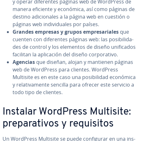
y operar di­fe­re­n­tes páginas web de WordPress de
manera eficiente y económica, así como páginas de
destino adi­cio­na­les a la página web en cuestión o
páginas web in­di­vi­dua­les por países.
Grandes empresas y grupos em­pre­sa­ria­les
que
cuenten con di­fe­re­n­tes páginas web: las po­si­bi­li­da­
des de control y los elementos de diseño uni­fi­ca­dos
facilitan la apli­ca­ción del diseño co­r­po­ra­ti­vo.
Agencias
que diseñan, alojan y mantienen páginas
web de WordPress para clientes. WordPress
Multisite es en este caso una po­si­bi­li­dad económica
y re­la­ti­va­me­n­te sencilla para ofrecer este servicio a
todo tipo de clientes.
Instalar WordPress Multisite:
pre­pa­ra­ti­vos y re­qui­si­tos
Un WordPress Multisite se puede co­n­fi­gu­rar en una in­s­