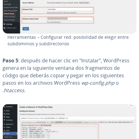
He­rra­mie­n­tas – Co­n­fi­gu­rar red: po­si­bi­li­dad de elegir entre
su­b­do­mi­nios y su­b­di­re­c­to­rios
Paso 5
: después de hacer clic en “Instalar”, WordPress
genera en la siguiente ventana dos fra­g­me­n­tos de
código que deberás copiar y pegar en los si­guie­n­tes
pasos en los archivos WordPress
wp-config.php
o
.htaccess
.