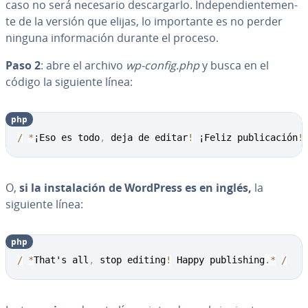
caso no será necesario de­s­ca­r­gar­lo. In­de­pe­n­die­n­te­me­n­
te de la versión que elijas, lo im­po­r­ta­n­te es no perder
ninguna in­fo­r­ma­ción durante el proceso.
Paso 2
: abre el archivo
wp-config.php
y busca en el
código la siguiente línea:
php
Copy
/
*
¡Eso es todo
,
 deja de editar
!
 ¡Feliz publicación
!
O,
si la in­s­ta­la­ción de WordPress es en inglés,
la
siguiente línea:
php
Copy
/
*
That's all
,
 stop editing
!
 Happy publishing
.
*
/