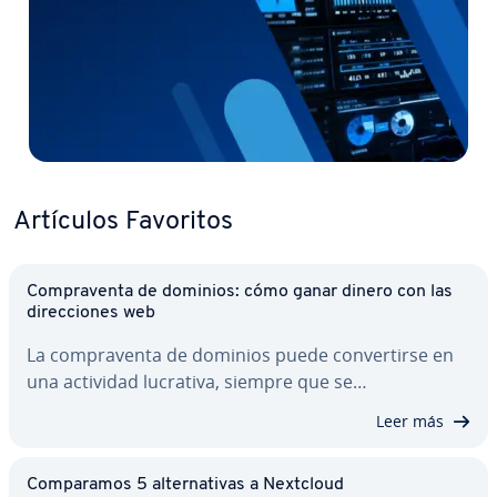
Artículos Favoritos
Co­m­pra­ve­n­ta de dominios: cómo ganar dinero con las
di­re­c­cio­nes web
La co­m­pra­ve­n­ta de dominios puede co­n­ve­r­ti­r­se en
una actividad lucrativa, siempre que se…
Leer más
Co­m­pa­ra­mos 5 al­te­r­na­ti­vas a Nextcloud