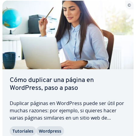
Cómo duplicar una página en
WordPress, paso a paso
Duplicar páginas en WordPress puede ser útil por
muchas razones: por ejemplo, si quieres hacer
varias páginas similares en un sitio web de
WordPress, en lugar de crearlas desde cero,
Tu­to­ria­les
Wordpress
puedes copiar las páginas exi­s­te­n­tes y aplicar los