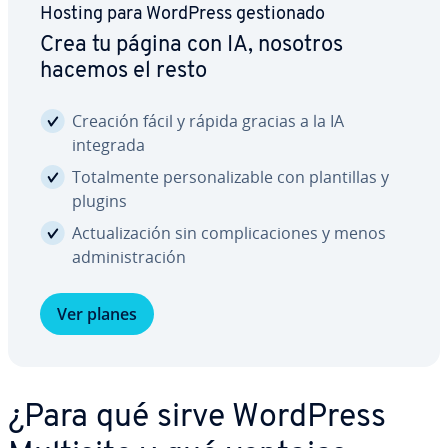
Hosting para WordPress ge­s­tio­na­do
Crea tu página con IA, nosotros
hacemos el resto
Creación fácil y rápida gracias a la IA
integrada
To­ta­l­me­n­te pe­r­so­na­li­za­ble con pla­n­ti­llas y
plugins
Ac­tua­li­za­ción sin co­m­pli­ca­cio­nes y menos
ad­mi­ni­s­tra­ción
Ver planes
¿Para qué sirve WordPress