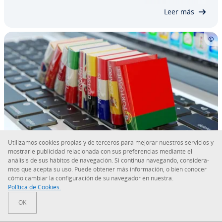
cambios co­rre­s­po­n­die­n­tes. Aprende a copiar…
Leer más
Uti­li­za­mos cookies propias y de terceros para mejorar nuestros servicios y
mostrarle pu­bli­ci­dad re­la­cio­na­da con sus pre­fe­re­n­cias mediante el
análisis de sus hábitos de na­ve­ga­ción. Si continua navegando, co­n­si­de­ra­
WordPress mu­l­ti­li­n­gual: crear un sitio
mos que acepta su uso. Puede obtener más in­fo­r­ma­ción, o bien conocer
web mu­l­ti­li­n­güe
cómo cambiar la co­n­fi­gu­ra­ción de su navegador en nuestra.
Política de Cookies.
El aumento del tráfico, la mayor vi­si­bi­li­dad en los
OK
motores de búsqueda o la mejora de la imagen co­