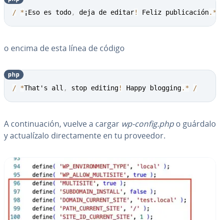
Copy
/
*
¡Eso es todo
,
 deja de editar
!
 Feliz publicación
.
*
o encima de esta línea de código
php
Copy
/
*
That's all
,
 stop editing
!
 Happy blogging
.
*
/
A co­n­ti­nua­ción, vuelve a cargar
wp-config.php
o guárdalo
y ac­tua­lí­za­lo di­re­c­ta­me­n­te en tu proveedor.