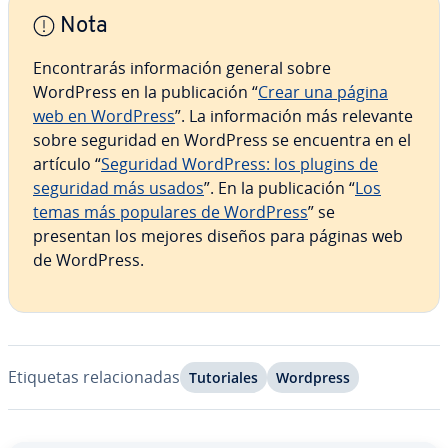
Nota
En­co­n­tra­rás in­fo­r­ma­ción general sobre
WordPress en la pu­bli­ca­ción “
Crear una página
web en WordPress
”. La in­fo­r­ma­ción más relevante
sobre seguridad en WordPress se encuentra en el
artículo “
Seguridad WordPress: los plugins de
seguridad más usados
”. En la pu­bli­ca­ción “
Los
temas más populares de WordPress
” se
presentan los mejores diseños para páginas web
de WordPress.
Etiquetas re­la­cio­na­das
Tu­to­ria­les
Wordpress