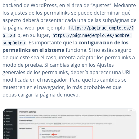
backend de WordPress, en el área de “Ajustes”. Mediante
los ajustes de los pe­r­ma­li­n­ks se puede de­te­r­mi­nar qué
aspecto deberá presentar cada una de las su­b­pá­gi­nas de
la página web, por ejemplo,
https://páginaejemplo.es/?
o, en su lugar,
p=123
https://páginaejemplo.es/nombre-
. Es im­po­r­ta­n­te que la
co­n­fi­gu­ra­ción de los
subpágina
pe­r­ma­li­n­ks en el sistema
funcione. Si no estás seguro
de que este sea el caso, intenta adaptar los pe­r­ma­li­n­ks a
modo de prueba. Si cambias algo en los Ajustes
generales de los pe­r­ma­li­n­ks, debería aparecer una URL
mo­di­fi­ca­da en el navegador. Para que los cambios se
muestren en el navegador, lo más probable es que
debas cargar la página de nuevo.