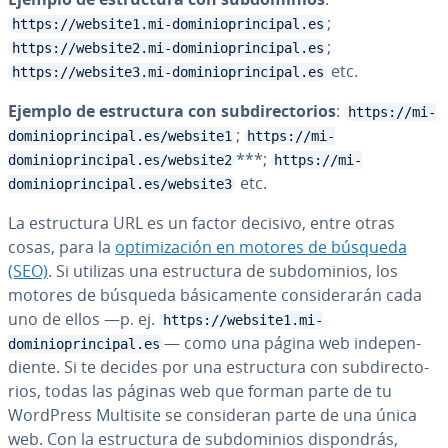
;
https://website1.mi-dominioprincipal.es
;
https://website2.mi-dominioprincipal.es
etc.
https://website3.mi-dominioprincipal.es
Ejemplo de es­tru­c­tu­ra con su­b­di­re­c­to­rios
:
https://mi-
;
dominioprincipal.es/website1
https://mi-
***;
dominioprincipal.es/website2
https://mi-
etc.
dominioprincipal.es/website3
La es­tru­c­tu­ra URL es un factor decisivo, entre otras
cosas, para la
op­ti­mi­za­ción en motores de búsqueda
(SEO)
. Si utilizas una es­tru­c­tu­ra de su­b­do­mi­nios, los
motores de búsqueda bá­si­ca­me­n­te co­n­si­de­ra­rán cada
uno de ellos —p. ej.
https://website1.mi-
— como una página web in­de­pe­n­
dominioprincipal.es
die­n­te. Si te decides por una es­tru­c­tu­ra con su­b­di­re­c­to­
rios, todas las páginas web que forman parte de tu
WordPress Multisite se co­n­si­de­ran parte de una única
web. Con la es­tru­c­tu­ra de su­b­do­mi­nios di­s­po­n­drás,