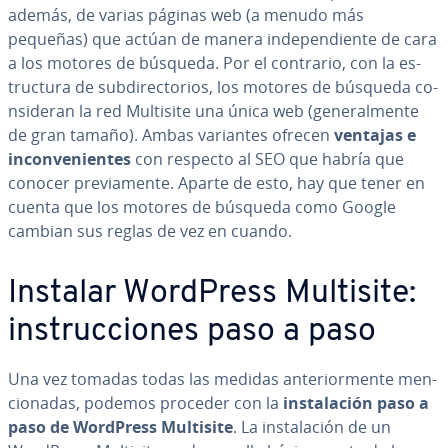
además, de varias páginas web (a menudo más
pequeñas) que actúan de manera in­de­pe­n­die­n­te de cara
a los motores de búsqueda. Por el contrario, con la es­
tru­c­tu­ra de su­b­di­re­c­to­rios, los motores de búsqueda co­
n­si­de­ran la red Multisite una única web (ge­ne­ra­l­me­n­te
de gran tamaño). Ambas variantes ofrecen
ventajas e
in­co­n­ve­nie­n­tes
con respecto al SEO que habría que
conocer pre­via­me­n­te. Aparte de esto, hay que tener en
cuenta que los motores de búsqueda como Google
cambian sus reglas de vez en cuando.
Instalar WordPress Multisite:
in­s­tru­c­cio­nes paso a paso
Una vez tomadas todas las medidas an­te­rio­r­me­n­te me­n­
cio­na­das, podemos proceder con la
in­s­ta­la­ción paso a
paso de WordPress Multisite
. La in­s­ta­la­ción de un