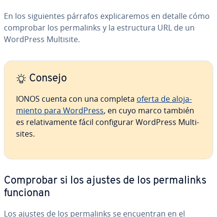
En los si­guie­n­tes párrafos ex­pli­ca­re­mos en detalle cómo
comprobar los pe­r­ma­li­n­ks y la es­tru­c­tu­ra URL de un
WordPress Multisite.
Consejo
IONOS cuenta con una completa
oferta de alo­ja­
mie­n­to para WordPress
, en cuyo marco también
es re­la­ti­va­me­n­te fácil co­n­fi­gu­rar WordPress Mu­l­ti­
si­tes.
Comprobar si los ajustes de los pe­r­ma­li­n­ks
funcionan
Los ajustes de los pe­r­ma­li­n­ks se en­cue­n­tran en el