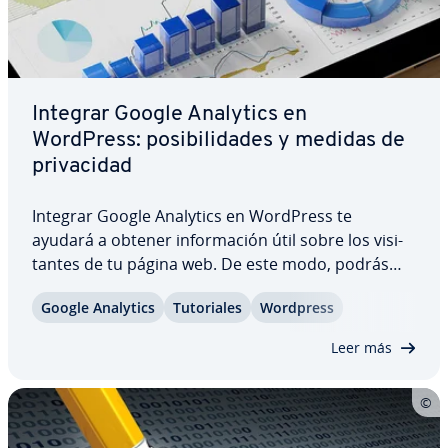
Integrar Google Analytics en
WordPress: po­si­bi­li­da­des y medidas de
pri­va­ci­dad
Integrar Google Analytics en WordPress te
ayudará a obtener in­fo­r­ma­ción útil sobre los vi­si­
ta­n­tes de tu página web. De este modo, podrás
estimar mejor tu audiencia y optimizar tus
Google Analytics
Tu­to­ria­les
Wordpress
medidas de marketing. Aquí te mostramos cómo
integrar Google Analytics en WordPress y lo que
Leer más
debes…