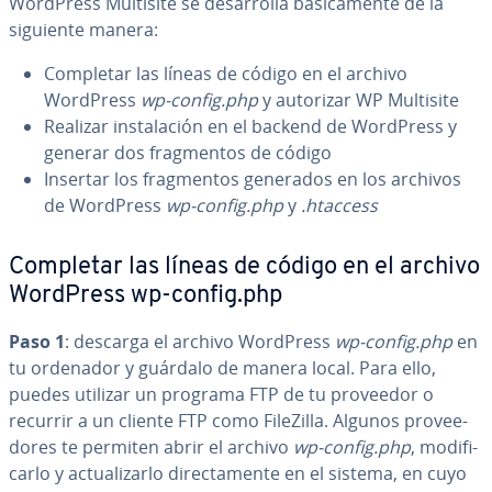
WordPress Multisite se de­sa­rro­lla bá­si­ca­me­n­te de la
siguiente manera:
Completar las líneas de código en el archivo
WordPress
wp-config.php
y autorizar WP Multisite
Realizar in­s­ta­la­ción en el backend de WordPress y
generar dos fra­g­me­n­tos de código
Insertar los fra­g­me­n­tos generados en los archivos
de WordPress
wp-config.php
y
.htaccess
Completar las líneas de código en el archivo
WordPress wp-config.php
Paso 1
: descarga el archivo WordPress
wp-config.php
en
tu ordenador y guárdalo de manera local. Para ello,
puedes utilizar un programa FTP de tu proveedor o
recurrir a un cliente FTP como FileZilla. Algunos pro­vee­
do­res te permiten abrir el archivo
wp-config.php
, mo­di­fi­
car­lo y ac­tua­li­zar­lo di­re­c­ta­me­n­te en el sistema, en cuyo