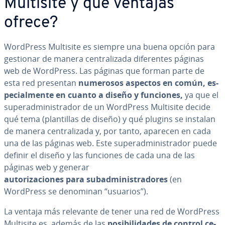
Multisite y qué ventajas
ofrece?
WordPress Multisite es siempre una buena opción para
gestionar de manera ce­n­tra­li­za­da di­fe­re­n­tes páginas
web de WordPress. Las páginas que forman parte de
esta red presentan
numerosos aspectos en común, es­
pe­cia­l­me­n­te en cuanto a diseño y funciones,
ya que el
su­per­ad­mi­ni­s­tra­dor de un WordPress Multisite decide
qué tema (pla­n­ti­llas de diseño) y qué plugins se instalan
de manera ce­n­tra­li­za­da y, por tanto, aparecen en cada
una de las páginas web. Este su­per­ad­mi­ni­s­tra­dor puede
definir el diseño y las funciones de cada una de las
páginas web y generar
au­to­ri­za­cio­nes para subad­mi­ni­s­tra­do­res
(en
WordPress se denominan “usuarios”).
La ventaja más relevante de tener una red de WordPress
Multisite es, además de las
po­si­bi­li­da­des de control ce­