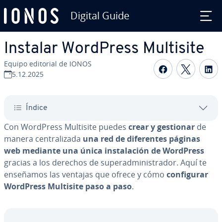
Digital Guide
Saltar al contenido principal
Instalar WordPress Multisite
Equipo editorial de IONOS
Compartir 
Compar
C
5.12.2025
Índice
Con WordPress Multisite puedes
crear y gestionar
de
manera ce­n­tra­li­za­da
una red de di­fe­re­n­tes páginas
web mediante una única in­s­ta­la­ción de WordPress
gracias a los derechos de su­per­ad­mi­ni­s­tra­dor. Aquí te
enseñamos las ventajas que ofrece y cómo
co­n­fi­gu­rar
WordPress Multisite paso a paso
.