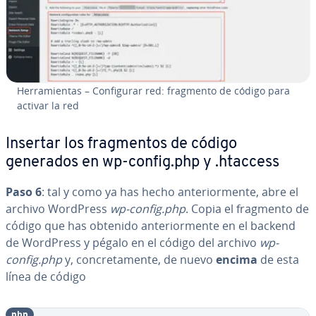
He­rra­mie­n­tas – Co­n­fi­gu­rar red: fragmento de código para
activar la red
Insertar los fra­g­me­n­tos de código
generados en wp-config.php y .htaccess
Paso 6
: tal y como ya has hecho an­te­rio­r­me­n­te, abre el
archivo WordPress
wp-config.php
. Copia el fragmento de
código que has obtenido an­te­rio­r­me­n­te en el backend
de WordPress y pégalo en el código del archivo
wp-
config.php
y, co­n­cre­ta­me­n­te, de nuevo
encima
de esta
línea de código
php