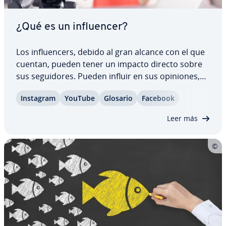
¿Qué es un in­flue­n­cer?
Los in­flue­n­ce­rs, debido al gran alcance con el que
cuentan, pueden tener un impacto directo sobre
sus se­gui­do­res. Pueden influir en sus opiniones,
cambiar sus hábitos de consumo, impactar sobre
Instagram
YouTube
Glosario
Facebook
sus pre­fe­re­n­cias, etc. Por ello, las empresas
recurren cada vez más al marketing de…
Leer más