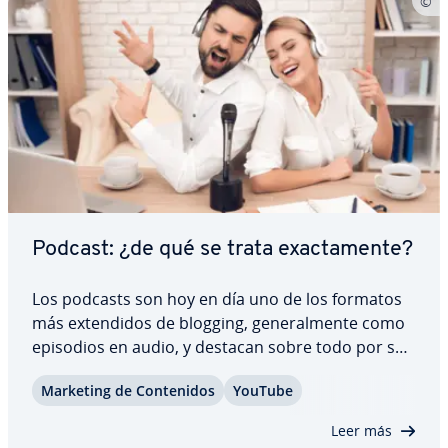
Podcast: ¿de qué se trata exac­ta­me­n­te?
Los podcasts son hoy en día uno de los formatos
más ex­te­n­di­dos de blogging, ge­ne­ra­l­me­n­te como
episodios en audio, y destacan sobre todo por su
comodidad. No solamente personas a título
Marketing de Co­n­te­ni­dos
YouTube
privado usan el formato como una pla­ta­fo­r­ma
sencilla para expresar sus ideas, sino que los…
Leer más