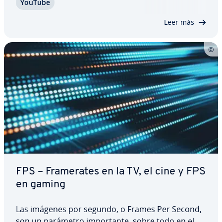
YouTube
Ninguna otra página web de vídeos ha logrado al­
ca­n­zar­lo, por lo que se­gu­ra­me­n­te haya quien se…
Leer más
FPS – Fra­me­ra­tes en la TV, el cine y FPS
en gaming
Las imágenes por segundo, o Frames Per Second,
son un parámetro im­po­r­ta­n­te, sobre todo en el