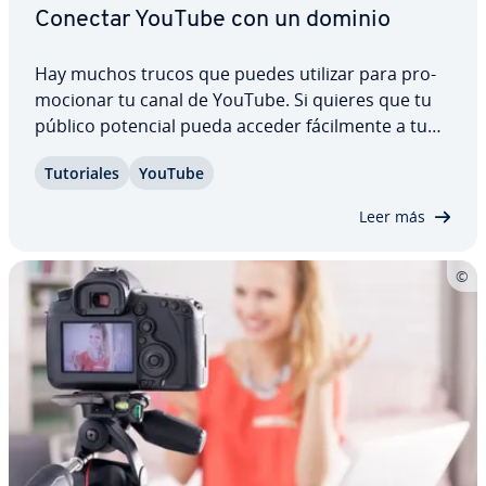
Conectar YouTube con un dominio
Hay muchos trucos que puedes utilizar para pro­
mo­cio­nar tu canal de YouTube. Si quieres que tu
público potencial pueda acceder fá­ci­l­me­n­te a tu
contenido, conecta tu perfil de YouTube con tu
Tu­to­ria­les
YouTube
dominio. Para ello registra una dirección web con
el proveedor que quieras y luego…
Leer más