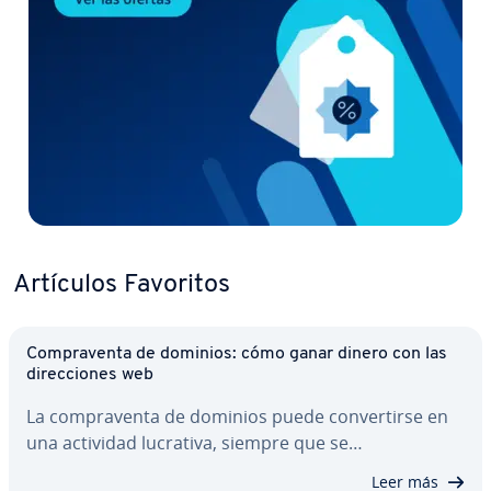
Artículos Favoritos
Co­m­pra­ve­n­ta de dominios: cómo ganar dinero con las
di­re­c­cio­nes web
La co­m­pra­ve­n­ta de dominios puede co­n­ve­r­ti­r­se en
una actividad lucrativa, siempre que se…
Leer más