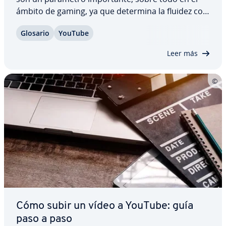
ámbito de gaming, ya que determina la fluidez con
la que se ejecuta un vi­deo­jue­go para el jugador.
Glosario
YouTube
Pero ¿cuántas imágenes por segundo puede
procesar el ser humano y de qué sirve un mayor…
Leer más
Cómo subir un vídeo a YouTube: guía
paso a paso