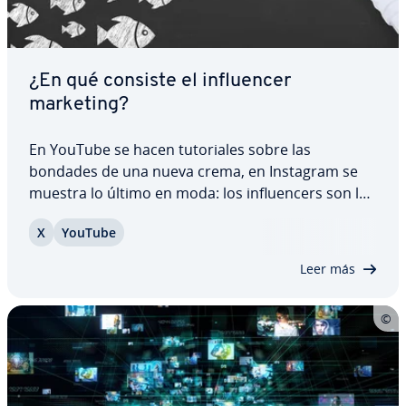
¿En qué consiste el in­flue­n­cer
marketing?
En YouTube se hacen tu­to­ria­les sobre las
bondades de una nueva crema, en Instagram se
muestra lo último en moda: los in­flue­n­ce­rs son los
líderes de opinión en Internet y tienen una
X
YouTube
enorme in­flue­n­cia. No es ca­sua­li­dad que entre sus
pu­bli­ca­cio­nes se en­cue­n­tren a menudo enlaces
Leer más
a…