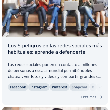
Los 5 peligros en las redes sociales más
ha­bi­tua­les: aprende a de­fe­n­de­r­te
Las redes sociales ponen en contacto a millones
de personas a escala mundial pe­r­mi­tié­n­do­les
chatear, ver fotos y vídeos y compartir grandes ca­
n­ti­da­des de datos, por lo que las empresas utilizan
Facebook
Instagram
Pinterest
Snapchat
X
YouTu
estas pla­ta­fo­r­mas para aumentar su alcance. Pero
cuanto más popular sea una red…
Leer más