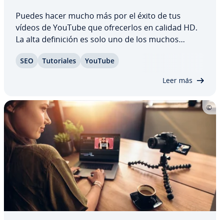
Puedes hacer mucho más por el éxito de tus
vídeos de YouTube que ofre­ce­r­los en calidad HD.
La alta de­fi­ni­ción es solo uno de los muchos
criterios de va­lo­ra­ción que influyen en el po­si­cio­
SEO
Tu­to­ria­les
YouTube
na­mie­n­to de tus clips en los re­su­l­ta­dos de
búsqueda de la pla­ta­fo­r­ma. Con un buen SEO
Leer más
para…