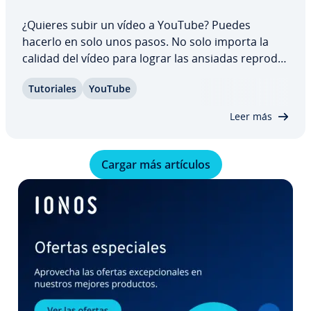
¿Quieres subir un vídeo a YouTube? Puedes
hacerlo en solo unos pasos. No solo importa la
calidad del vídeo para lograr las ansiadas re­pro­du­
c­cio­nes, sino también el título y la in­te­gra­ción
Tu­to­ria­les
YouTube
adecuada para pro­mo­cio­nar el material. Te ex­pli­
ca­mos cómo subir un vídeo a YouTube y qué…
Leer más
Cargar más artículos