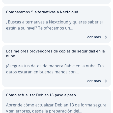
Co­m­pa­ra­mos 5 al­te­r­na­ti­vas a Nextcloud
¿Buscas al­te­r­na­ti­vas a Nextcloud y quieres saber si
están a su nivel? Te ofrecemos un…
Leer más
Los mejores pro­vee­do­res de copias de seguridad en la
nube
¡Asegura tus datos de manera fiable en la nube! Tus
datos estarán en buenas manos con…
Leer más
Cómo ac­tua­li­zar Debian 13 paso a paso
Aprende cómo ac­tua­li­zar Debian 13 de forma segura
y sin errores, desde la pre­pa­ra­ción del…