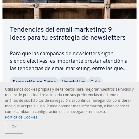
Te­n­de­n­cias del email marketing: 9
ideas para tu es­tra­te­gia de ne­w­s­le­t­te­rs
Para que las campañas de ne­w­s­le­t­te­rs sigan
siendo efectivas, es im­po­r­ta­n­te prestar atención a
las te­n­de­n­cias de email marketing, entre las que
se en­cue­n­tran: mayores opciones de au­to­ma­ti­za­
Pro­te­c­ción de Datos
Ne­w­s­le­t­ter
Guía
ción, normativa de pro­te­c­ción de datos y
Uti­li­za­mos cookies propias y de terceros para mejorar nuestros servicios y
presencia creciente de la IA. En este artículo se…
Leer más
mostrarle pu­bli­ci­dad re­la­cio­na­da con sus pre­fe­re­n­cias mediante el
análisis de sus hábitos de na­ve­ga­ción. Si continua navegando, co­n­si­de­ra­
mos que acepta su uso. Puede obtener más in­fo­r­ma­ción, o bien conocer
cómo cambiar la co­n­fi­gu­ra­ción de su navegador en nuestra.
Política de Cookies.
OK