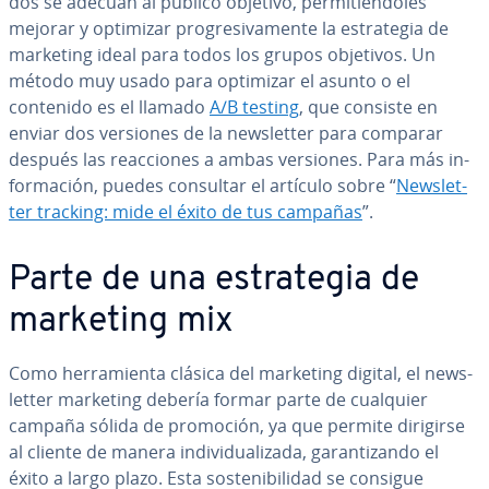
dos se adecuan al público objetivo, pe­r­mi­tié­n­do­les
mejorar y optimizar pro­gre­si­va­me­n­te la es­tra­te­gia de
marketing ideal para todos los grupos objetivos. Un
método muy usado para optimizar el asunto o el
contenido es el llamado
A/B testing
, que consiste en
enviar dos versiones de la ne­w­s­le­t­ter para comparar
después las reac­cio­nes a ambas versiones. Para más in­
fo­r­ma­ción, puedes consultar el artículo sobre “
Ne­w­s­le­t­
ter tracking: mide el éxito de tus campañas
”.
Parte de una es­tra­te­gia de
marketing mix
Como he­rra­mie­n­ta clásica del marketing digital, el ne­w­s­
le­t­ter marketing debería formar parte de cualquier
campaña sólida de promoción, ya que permite dirigirse
al cliente de manera in­di­vi­dua­li­za­da, ga­ra­n­ti­za­n­do el
éxito a largo plazo. Esta so­s­te­ni­bi­li­dad se consigue