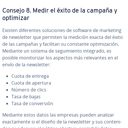
Consejo 8. Medir el éxito de la campaña y
optimizar
Existen di­fe­re­n­tes so­lu­cio­nes de software de marketing
de ne­w­s­le­t­ter que permiten la medición exacta del éxito
de las campañas y facilitan su constante op­ti­mi­za­ción.
Mediante un sistema de se­gui­mie­n­to integrado, es
posible mo­ni­to­ri­zar los aspectos más re­le­va­n­tes en el
envío de la ne­w­s­le­t­ter:
Cuota de entrega
Cuota de apertura
Número de clics
Tasa de bajas
Tasa de co­n­ve­r­sión
Mediante estos datos las empresas pueden analizar
exac­ta­me­n­te si el diseño de la ne­w­s­le­t­ter y sus co­n­te­ni­