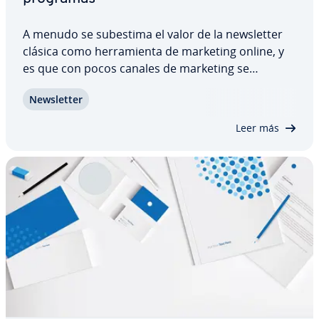
A menudo se subestima el valor de la ne­w­s­le­t­ter
clásica como he­rra­mie­n­ta de marketing online, y
es que con pocos canales de marketing se
consigue una co­mu­ni­ca­ción con el cliente tan
Ne­w­s­le­t­ter
efectiva e in­di­vi­dua­li­za­da como con la ne­w­s­le­t­ter.
Gracias a un software pro­fe­sio­nal de Email…
Leer más