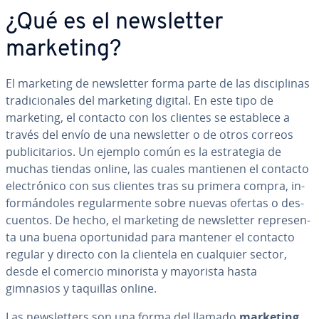
¿Qué es el ne­w­s­le­t­ter
marketing?
El marketing de ne­w­s­le­t­ter forma parte de las di­s­ci­pli­nas
tra­di­cio­na­les del marketing digital. En este tipo de
marketing, el contacto con los clientes se establece a
través del envío de una ne­w­s­le­t­ter o de otros correos
pu­bli­ci­ta­rios. Un ejemplo común es la es­tra­te­gia de
muchas tiendas online, las cuales mantienen el contacto
ele­c­tró­ni­co con sus clientes tras su primera compra, in­
fo­r­má­n­do­les re­gu­la­r­me­n­te sobre nuevas ofertas o de­s­
cue­n­tos. De hecho, el marketing de ne­w­s­le­t­ter re­pre­se­n­
ta una buena opo­r­tu­ni­dad para mantener el contacto
regular y directo con la clientela en cualquier sector,
desde el comercio minorista y mayorista hasta
gimnasios y taquillas online.
Las ne­w­s­le­t­te­rs son una forma del llamado
marketing