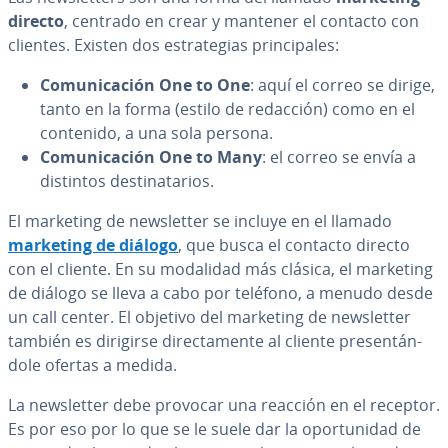
directo
, centrado en crear y mantener el contacto con
clientes. Existen dos es­tra­te­gias pri­n­ci­pa­les:
Co­mu­ni­ca­ción One to One
: aquí el correo se dirige,
tanto en la forma (estilo de redacción) como en el
contenido, a una sola persona.
Co­mu­ni­ca­ción One to Many
: el correo se envía a
distintos de­s­ti­na­ta­rios.
El marketing de ne­w­s­le­t­ter se incluye en el llamado
marketing de diálogo
, que busca el contacto directo
con el cliente. En su modalidad más clásica, el marketing
de diálogo se lleva a cabo por teléfono, a menudo desde
un call center. El objetivo del marketing de ne­w­s­le­t­ter
también es dirigirse di­re­c­ta­me­n­te al cliente pre­se­n­tá­n­
do­le ofertas a medida.
La ne­w­s­le­t­ter debe provocar una reacción en el receptor.
Es por eso por lo que se le suele dar la opo­r­tu­ni­dad de