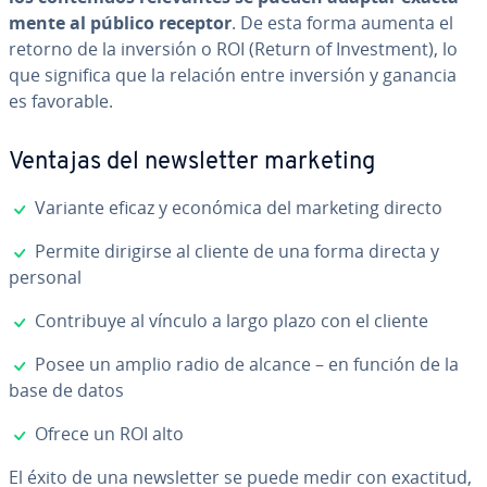
me­n­te al público receptor
. De esta forma aumenta el
retorno de la inversión o ROI (Return of In­ve­s­t­me­nt), lo
que significa que la relación entre inversión y ganancia
es favorable.
Ventajas del ne­w­s­le­t­ter marketing
✓
Variante eficaz y económica del marketing directo
✓
Permite dirigirse al cliente de una forma directa y
personal
✓
Co­n­tri­bu­ye al vínculo a largo plazo con el cliente
✓
Posee un amplio radio de alcance – en función de la
base de datos
✓
Ofrece un ROI alto
El éxito de una ne­w­s­le­t­ter se puede medir con exactitud,