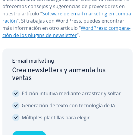
ofrecemos consejos y su­ge­re­n­cias de pro­vee­do­res en
nuestro artículo “
Software de email marketing en co­m­pa­
ra­ción
”. Si trabajas con WordPress, puedes encontrar
más in­fo­r­ma­ción en otro artículo “
WordPress: co­m­pa­ra­
ción de los plugins de ne­w­s­le­t­ter
”.
E-mail marketing
Crea ne­w­s­le­t­te­rs y aumenta tus
ventas
Edición intuitiva mediante arrastrar y soltar
Ge­ne­ra­ción de texto con te­c­no­lo­gía de IA
Múltiples pla­n­ti­llas para elegir