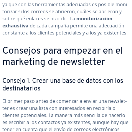
ya que con las he­rra­mie­n­tas adecuadas es posible mo­ni­
to­ri­zar si los correos se abrieron, cuáles se abrieron y
sobre qué enlaces se hizo clic. La
mo­ni­to­ri­za­ción
exhau­s­ti­va
de cada campaña permite una ade­cua­ción
constante a los clientes po­te­n­cia­les y a los ya exi­s­te­n­tes.
Consejos para empezar en el
marketing de ne­w­s­le­t­ter
Consejo 1. Crear una base de datos con los
de­s­ti­na­ta­rios
El primer paso antes de comenzar a enviar una ne­w­s­le­t­
ter es crear una lista con in­te­re­sa­dos en recibirla o
clientes po­te­n­cia­les. La manera más sencilla de hacerlo
es escribir a los contactos ya exi­s­te­n­tes, aunque hay que
tener en cuenta que el envío de correos ele­c­tró­ni­cos