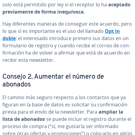
solo está permitido por ley si el receptor lo ha
aceptado
pre­via­me­n­te de forma ine­quí­vo­ca
.
Hay di­fe­re­n­tes maneras de conseguir este acuerdo, pero
lo que sí es im­po­r­ta­n­te es el uso del llamado
Opt in
doble
: el in­te­re­sa­do introduce primero sus datos en un
fo­r­mu­la­rio de registro y cuando recibe el correo de co­n­
fi­r­ma­ción ha de volver a afirmar que está de acuerdo en
recibir esta ne­w­s­le­t­ter.
Consejo 2. Aumentar el número de
abonados
El camino más seguro respecto a los contactos que ya
figuran en la base de datos es solicitar su co­n­fi­r­ma­ción
previa para el envío de la ne­w­s­le­t­ter. Para
ampliar la
lista de abonados
se puede incluir el registro durante el
proceso de compra (“sí, me gustaría ser informado
sobre otras ofertas y pro­mo­cio­nes”) o colocarlo en algún