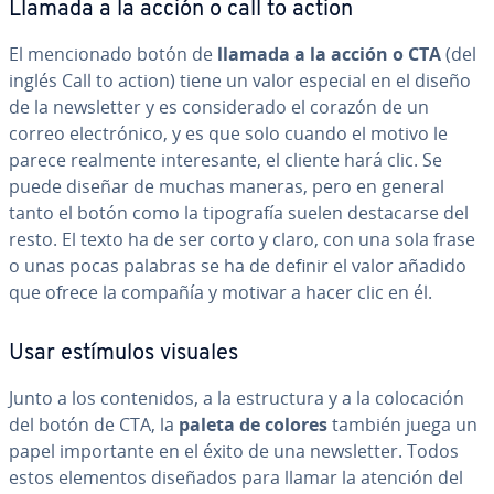
Llamada a la acción o call to action
El me­n­cio­na­do botón de
llamada a la acción o CTA
(del
inglés Call to action) tiene un valor especial en el diseño
de la ne­w­s­le­t­ter y es co­n­si­de­ra­do el corazón de un
correo ele­c­tró­ni­co, y es que solo cuando el motivo le
parece realmente in­te­re­sa­n­te, el cliente hará clic. Se
puede diseñar de muchas maneras, pero en general
tanto el botón como la ti­po­gra­fía suelen de­s­ta­car­se del
resto. El texto ha de ser corto y claro, con una sola frase
o unas pocas palabras se ha de definir el valor añadido
que ofrece la compañía y motivar a hacer clic en él.
Usar estímulos visuales
Junto a los co­n­te­ni­dos, a la es­tru­c­tu­ra y a la co­lo­ca­ción
del botón de CTA, la
paleta de colores
también juega un
papel im­po­r­ta­n­te en el éxito de una ne­w­s­le­t­ter. Todos
estos elementos diseñados para llamar la atención del