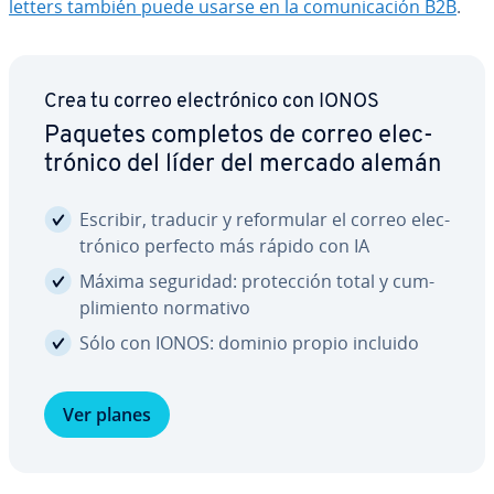
le­t­te­rs también puede usarse en la co­mu­ni­ca­ción B2B
.
Crea tu correo ele­c­tró­ni­co con IONOS
Paquetes completos de correo ele­c­
tró­ni­co del líder del mercado alemán
Escribir, traducir y re­fo­r­mu­lar el correo ele­c­
tró­ni­co perfecto más rápido con IA
Máxima seguridad: pro­te­c­ción total y cu­m­
pli­mie­n­to normativo
Sólo con IONOS: dominio propio incluido
Ver planes