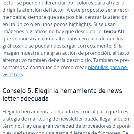
lector se pueden di­fe­re­n­ciar por colores para atraer o
dirigir la atención del lector. A este propósito sería re­co­
me­n­da­ble, siempre que sea posible, centrar la atención
en un único o en unos pocos hi­gh­li­ghts. Si se usan
imágenes o gráficos no hay que descuidar el
texto Alt
que se muestran como al­te­r­na­ti­va en caso de que los
gráficos no se puedan descargar co­rre­c­ta­me­n­te. Si la
imagen muestra una gran acción de promoción, el texto
al­te­r­na­ti­vo también debería de­s­cri­bi­r­lo. También te pre­
se­n­ta­mos a co­n­ti­nua­ción cómo crear
pla­n­ti­llas para ne­
w­s­le­t­te­rs
.
Consejo 5. Elegir la he­rra­mie­n­ta de ne­w­s­
le­t­ter adecuada
Elegir la he­rra­mie­n­ta adecuada es crucial para que la es­
tra­te­gia de marketing de ne­w­s­le­t­ter pueda llegar a buen
término. Hay una gran variedad de pro­vee­do­res di­s­po­ni­
bles, cada uno con una gama diferente de funciones. Te