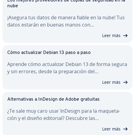
Los mejores pro­vee­do­res de copias de seguridad en la
nube
¡Asegura tus datos de manera fiable en la nube! Tus
datos estarán en buenas manos con…
Leer más
Cómo ac­tua­li­zar Debian 13 paso a paso
Aprende cómo ac­tua­li­zar Debian 13 de forma segura
y sin errores, desde la pre­pa­ra­ción del…
Leer más
Al­te­r­na­ti­vas a InDesign de Adobe gratuitas
¿Te sale muy caro usar InDesign para la ma­que­ta­
ción y el diseño editorial? Descubre las…
Leer más