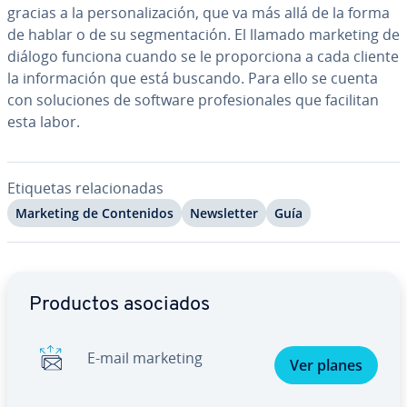
gracias a la pe­r­so­na­li­za­ción, que va más allá de la forma
de hablar o de su se­g­me­n­ta­ción. El llamado marketing de
diálogo funciona cuando se le pro­po­r­cio­na a cada cliente
la in­fo­r­ma­ción que está buscando. Para ello se cuenta
con so­lu­cio­nes de software pro­fe­sio­na­les que facilitan
esta labor.
Etiquetas re­la­cio­na­das
Marketing de Co­n­te­ni­dos
Ne­w­s­le­t­ter
Guía
Ir al menú principal
Productos asociados
E-mail marketing
Ver planes