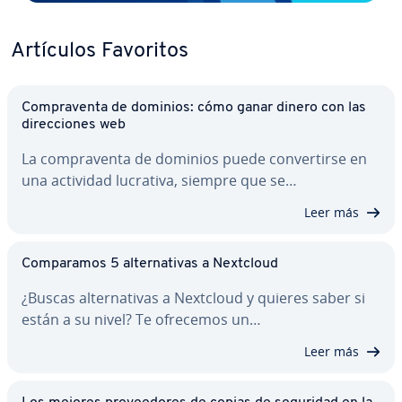
Artículos Favoritos
Co­m­pra­ve­n­ta de dominios: cómo ganar dinero con las
di­re­c­cio­nes web
La co­m­pra­ve­n­ta de dominios puede co­n­ve­r­ti­r­se en
una actividad lucrativa, siempre que se…
Leer más
Co­m­pa­ra­mos 5 al­te­r­na­ti­vas a Nextcloud
¿Buscas al­te­r­na­ti­vas a Nextcloud y quieres saber si
están a su nivel? Te ofrecemos un…
Leer más