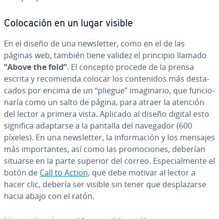
Co­lo­ca­ción en un lugar visible
En el diseño de una ne­w­s­le­t­ter, como en el de las
páginas web, también tiene validez el principio llamado
“Above the fold”
. El concepto procede de la prensa
escrita y re­co­mie­n­da colocar los co­n­te­ni­dos más de­s­ta­
ca­dos por encima de un “pliegue” ima­gi­na­rio, que fu­n­cio­
na­ría como un salto de página, para atraer la atención
del lector a primera vista. Aplicado al diseño digital esto
significa adaptarse a la pantalla del navegador (600
píxeles). En una ne­w­s­le­t­ter, la in­fo­r­ma­ción y los mensajes
más im­po­r­ta­n­tes, así como las pro­mo­cio­nes, deberían
situarse en la parte superior del correo. Es­pe­cia­l­me­n­te el
botón de
Call to Action
, que debe motivar al lector a
hacer clic, debería ser visible sin tener que de­s­pla­zar­se
hacia abajo con el ratón.