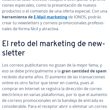
cio­nes es­pe­cia­les, como la pre­se­n­ta­ción de nuevos
productos o el comienzo de una oferta especial. Con una
he­rra­mie­n­ta de
E-Mail marketing
de IONOS, podrás
crear tu ne­w­s­le­t­te­rs y correos pro­mo­cio­na­les pro­fe­sio­
na­les de forma fácil y atractiva.
El reto del marketing de ne­w­
s­le­t­ter
Los correos pu­bli­ci­ta­rios no gozan de la mejor fama, y
eso se debe pri­n­ci­pa­l­me­n­te a la
gran cantidad de spam
recibido durante años. El aumento de las tra­n­sac­cio­nes
online es otro factor que tener en cuenta, pues al
comprar en Internet se registra la dirección de correo
ele­c­tró­ni­co en varias pla­ta­fo­r­mas, por lo que el aumento
de correos pro­mo­cio­na­les en la bandeja de entrada es
co­n­si­de­ra­ble. Para el receptor abrir o eliminar un correo