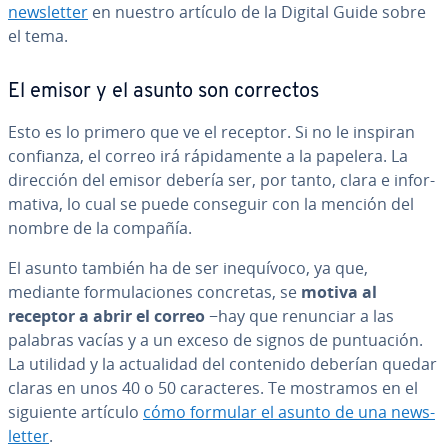
ne­w­s­le­t­ter
en nuestro artículo de la Digital Guide sobre
el tema.
El emisor y el asunto son correctos
Esto es lo primero que ve el receptor. Si no le inspiran
confianza, el correo irá rá­pi­da­me­n­te a la papelera. La
dirección del emisor debería ser, por tanto, clara e in­fo­r­
ma­ti­va, lo cual se puede conseguir con la mención del
nombre de la compañía.
El asunto también ha de ser ine­quí­vo­co, ya que,
mediante fo­r­mu­la­cio­nes concretas, se
motiva al
receptor a abrir el correo
−hay que renunciar a las
palabras vacías y a un exceso de signos de pu­n­tua­ción.
La utilidad y la ac­tua­li­dad del contenido deberían quedar
claras en unos 40 o 50 ca­ra­c­te­res. Te mostramos en el
siguiente artículo
cómo formular el asunto de una ne­w­s­
le­t­ter
.