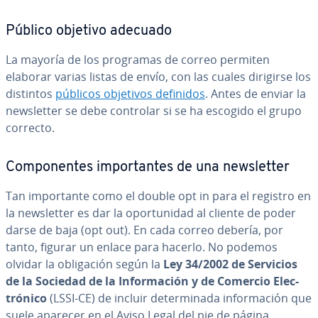
Público objetivo adecuado
La mayoría de los programas de correo permiten
elaborar varias listas de envío, con las cuales dirigirse los
distintos
públicos objetivos definidos
. Antes de enviar la
ne­w­s­le­t­ter se debe controlar si se ha escogido el grupo
correcto.
Co­m­po­ne­n­tes im­po­r­ta­n­tes de una ne­w­s­le­t­ter
Tan im­po­r­ta­n­te como el double opt in para el registro en
la ne­w­s­le­t­ter es dar la opo­r­tu­ni­dad al cliente de poder
darse de baja (opt out). En cada correo debería, por
tanto, figurar un enlace para hacerlo. No podemos
olvidar la obli­ga­ción según la
Ley 34/2002 de Servicios
de la Sociedad de la In­fo­r­ma­ción y de Comercio Ele­c­
tró­ni­co
(LSSI-CE) de incluir de­te­r­mi­na­da in­fo­r­ma­ción que
suele aparecer en el Aviso Legal del pie de página.