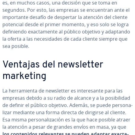
es, en muchos casos, una decisión que se toma en
segundos. Por esto, las empresas se en­cue­n­tran ante el
im­po­r­ta­n­te desafío de despertar la atención del cliente
potencial desde el primer momento, y eso solo se logra
de­fi­nie­n­do exac­ta­me­n­te al público objetivo y adaptando
la oferta a las ne­ce­si­da­des de cada cliente siempre que
sea posible.
Ventajas del ne­w­s­le­t­ter
marketing
La he­rra­mie­n­ta de ne­w­s­le­t­ter es in­te­re­sa­n­te para las
empresas debido a su radio de alcance y a la po­si­bi­li­dad
de definir el público objetivo. Además, se puede pe­r­so­na­
li­zar mediante una forma directa de dirigirse al cliente.
Esa misma pe­r­so­na­li­za­ción es la que hace posible atraer
la atención a pesar de grandes envíos en masa, ya que
los co­n­te­ni­dos re­le­va­n­tes se pueden adaptar exac­ta­