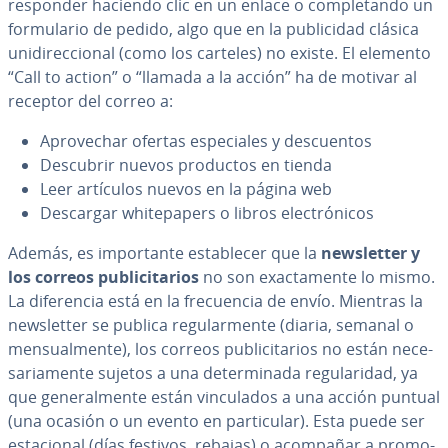
responder haciendo clic en un enlace o co­m­ple­ta­n­do un
fo­r­mu­la­rio de pedido, algo que en la pu­bli­ci­dad clásica
uni­di­re­c­cio­nal (como los carteles) no existe. El elemento
“Call to action” o “llamada a la acción” ha de motivar al
receptor del correo a:
Apro­ve­char ofertas es­pe­cia­les y de­s­cue­n­tos
Descubrir nuevos productos en tienda
Leer artículos nuevos en la página web
Descargar whi­te­pa­pe­rs o libros ele­c­tró­ni­cos
Además, es im­po­r­ta­n­te es­ta­ble­cer que la
ne­w­s­le­t­ter y
los correos pu­bli­ci­ta­rios
no son exac­ta­me­n­te lo mismo.
La di­fe­re­n­cia está en la fre­cue­n­cia de envío. Mientras la
ne­w­s­le­t­ter se publica re­gu­la­r­me­n­te (diaria, semanal o
me­n­sua­l­me­n­te), los correos pu­bli­ci­ta­rios no están ne­ce­
sa­ria­me­n­te sujetos a una de­te­r­mi­na­da re­gu­la­ri­dad, ya
que ge­ne­ra­l­me­n­te están vi­n­cu­la­dos a una acción puntual
(una ocasión o un evento en pa­r­ti­cu­lar). Esta puede ser
es­ta­cio­nal (días festivos, rebajas) o acompañar a pro­mo­