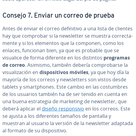
Consejo 7. Enviar un correo de prueba
Antes de enviar el correo de­fi­ni­ti­vo a una lista de clientes
hay que comprobar si la ne­w­s­le­t­ter se muestra co­rre­c­ta­
me­n­te y si los elementos que la componen, como los
enlaces, funcionan bien, ya que es probable que se
visualice de forma diferente en los distintos
programas
de correo
. Asimismo, también debería co­m­pro­bar­se la
vi­sua­li­za­ción en
di­s­po­si­ti­vos móviles
, ya que hoy día la
mayoría de los correos y ne­w­s­le­t­te­rs son vistos desde
tablets y sma­r­t­pho­nes. Este cambio en las co­s­tu­m­bres
de los usuarios también ha de ser tenido en cuenta en
una buena es­tra­te­gia de marketing de ne­w­s­le­t­ter, que
deberá aplicar el
diseño re­s­po­n­si­vo
en los correos. Este
se ajusta a los di­fe­re­n­tes tamaños de pantalla y
muestran al usuario la versión de la ne­w­s­le­t­ter adaptada
al formato de su di­s­po­si­ti­vo.