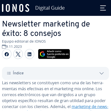
Digital Guide
Saltar al contenido principal
Ne­w­s­le­t­ter marketing de
éxito: 8 consejos
Equipo editorial de IONOS
9.11.2023
Compartir Facebook
Compartir Twitter
Compartir LinkedIn
Índice
Las ne­w­s­le­t­te­rs se co­n­s­ti­tu­yen como una de las he­rra­
mie­n­tas más efectivas en el marketing mix online. Los
correos ele­c­tró­ni­cos que van dirigidos a un grupo
objetivo es­pe­cí­fi­co resultan de gran utilidad para poder
conectar con los clientes. Además, el
marketing de ne­w­s­