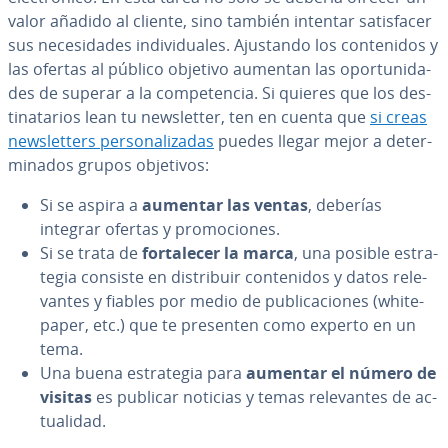
valor añadido al cliente, sino también intentar sa­ti­s­fa­cer
sus ne­ce­si­da­des in­di­vi­dua­les. Ajustando los co­n­te­ni­dos y
las ofertas al público objetivo aumentan las opo­r­tu­ni­da­
des de superar a la co­m­pe­te­n­cia. Si quieres que los de­s­
ti­na­ta­rios lean tu ne­w­s­le­t­ter, ten en cuenta que
si creas
ne­w­s­le­t­te­rs pe­r­so­na­li­za­das
puedes llegar mejor a de­te­r­
mi­na­dos grupos objetivos:
Si se aspira a
aumentar las ventas
, deberías
integrar ofertas y pro­mo­cio­nes.
Si se trata de
fo­r­ta­le­cer la marca
, una posible es­tra­
te­gia consiste en di­s­tri­buir co­n­te­ni­dos y datos re­le­
va­n­tes y fiables por medio de pu­bli­ca­cio­nes (whi­te­
pa­per, etc.) que te presenten como experto en un
tema.
Una buena es­tra­te­gia para
aumentar el número de
visitas
es publicar noticias y temas re­le­va­n­tes de ac­
tua­li­dad.