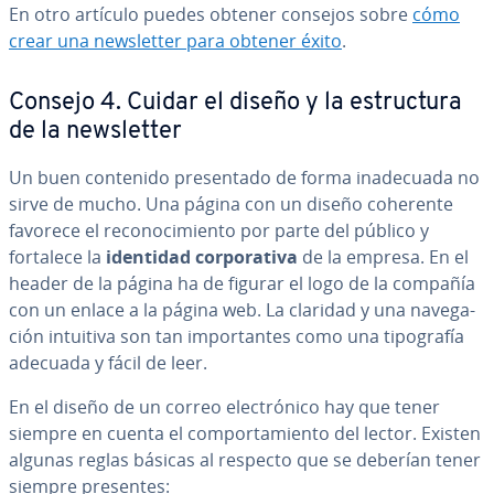
En otro artículo puedes obtener consejos sobre
cómo
crear una ne­w­s­le­t­ter para obtener éxito
.
Consejo 4. Cuidar el diseño y la es­tru­c­tu­ra
de la ne­w­s­le­t­ter
Un buen contenido pre­se­n­ta­do de forma inade­cua­da no
sirve de mucho. Una página con un diseño coherente
favorece el re­co­no­ci­mie­n­to por parte del público y
fortalece la
identidad co­r­po­ra­ti­va
de la empresa. En el
header de la página ha de figurar el logo de la compañía
con un enlace a la página web. La claridad y una na­ve­ga­
ción intuitiva son tan im­po­r­ta­n­tes como una ti­po­gra­fía
adecuada y fácil de leer.
En el diseño de un correo ele­c­tró­ni­co hay que tener
siempre en cuenta el co­m­po­r­ta­mie­n­to del lector. Existen
algunas reglas básicas al respecto que se deberían tener
siempre presentes: