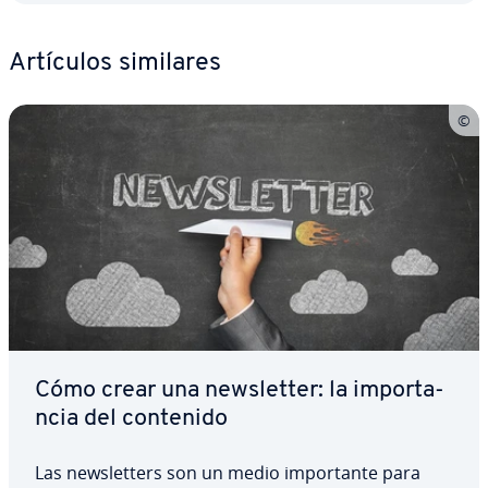
Artículos similares
Cómo crear una ne­w­s­le­t­ter: la im­po­r­ta­
n­cia del contenido
Las ne­w­s­le­t­te­rs son un medio im­po­r­ta­n­te para