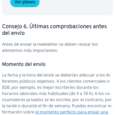
Ver planes
Consejo 6. Últimas co­m­pro­ba­cio­nes antes
del envío
Antes de enviar la ne­w­s­le­t­ter se deben revisar los
elementos más im­po­r­ta­n­tes:
Momento del envío
La fecha y la hora del envío se deberían adecuar a los di­
fe­re­n­tes públicos objetivos. A los clientes co­me­r­cia­les o
B2B, por ejemplo, es mejor es­cri­bi­r­les durante los
horarios laborales más ha­bi­tua­les (de 9 a 18 h). A los co­
n­su­mi­do­res privados se les escribe, por el contrario, por
la tarde o durante el fin de semana. Puedes encontrar in­
fo­r­ma­ción sobre
el momento perfecto para enviar una