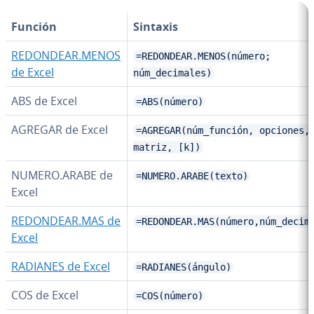
Función
Sintaxis
REDONDEAR.MENOS
=REDONDEAR.MENOS(número;
de Excel
núm_decimales)
ABS de Excel
=ABS(número)
AGREGAR de Excel
=AGREGAR(núm_función, opciones,
matriz, [k])
NUMERO.ARABE de
=NUMERO.ARABE(texto)
Excel
REDONDEAR.MAS de
=REDONDEAR.MAS(número,núm_decim
Excel
RADIANES de Excel
=RADIANES(ángulo)
COS de Excel
=COS(número)