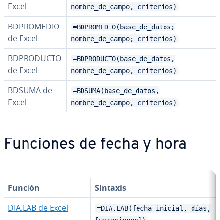
Excel
nombre_de_campo, criterios)
BD­PRO­ME­DIO
=BDPROMEDIO(base_de_datos;
de Excel
nombre_de_campo; criterios)
BD­PRO­DU­C­TO
=BDPRODUCTO(base_de_datos,
de Excel
nombre_de_campo, criterios)
BDSUMA de
=BDSUMA(base_de_datos,
Excel
nombre_de_campo, criterios)
Funciones de fecha y hora
Función
Sintaxis
DIA.LAB de Excel
=DIA.LAB(fecha_inicial, días,