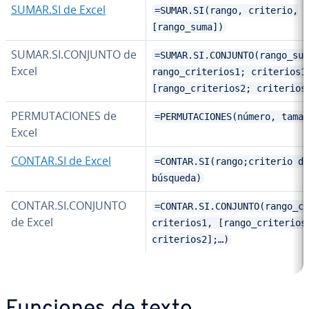
SUMAR.SI de Excel
=SUMAR.SI(rango, criterio,
[rango_suma])
SUMAR.SI.CONJUNTO de
=SUMAR.SI.CONJUNTO(rango_sum
Excel
rango_criterios1; criterios1
[rango_criterios2; criterios
PE­R­MU­TA­CIO­NES de
=PERMUTACIONES(número, tamañ
Excel
CONTAR.SI de Excel
=CONTAR.SI(rango;criterio de
búsqueda)
CONTAR.SI.CONJUNTO
=CONTAR.SI.CONJUNTO(rango_cr
de Excel
criterios1, [rango_criterios
criterios2];…)