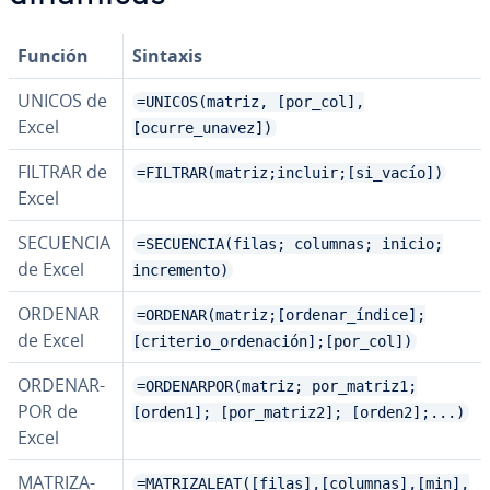
Función
Sintaxis
UNICOS de
=UNICOS(matriz, [por_col],
Excel
[ocurre_unavez])
FILTRAR de
=FILTRAR(matriz;incluir;[si_vacío])
Excel
SECUENCIA
=SECUENCIA(filas; columnas; inicio;
de Excel
incremento)
ORDENAR
=ORDENAR(matriz;[ordenar_índice];
de Excel
[criterio_ordenación];[por_col])
OR­DE­NA­R­
=ORDENARPOR(matriz; por_matriz1;
POR de
[orden1]; [por_matriz2]; [orden2];...)
Excel
MA­TRI­ZA­
=MATRIZALEAT([filas],[columnas],[min],