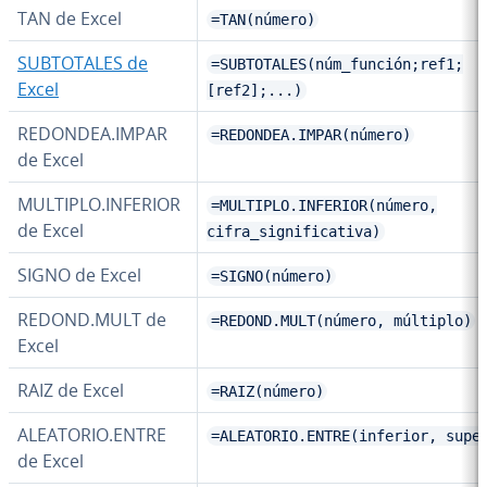
TAN de Excel
=TAN(número)
SU­B­TO­TA­LES de
=SUBTOTALES(núm_función;ref1;
Excel
[ref2];...)
REDONDEA.IMPAR
=REDONDEA.IMPAR(número)
de Excel
MULTIPLO.INFERIOR
=MULTIPLO.INFERIOR(número,
de Excel
cifra_significativa)
SIGNO de Excel
=SIGNO(número)
REDOND.MULT de
=REDOND.MULT(número, múltiplo)
Excel
RAIZ de Excel
=RAIZ(número)
ALEATORIO.ENTRE
=ALEATORIO.ENTRE(inferior, supe
de Excel