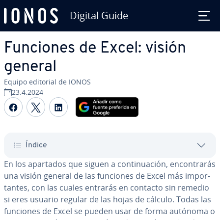
Digital Guide
Saltar al contenido principal
Funciones de Excel: visión
general
Equipo editorial de IONOS
23.4.2024
Compartir Facebook
Compartir Twitter
Compartir LinkedIn
Índice
En los apartados que siguen a co­n­ti­nua­ción, en­co­n­tra­rás
una visión general de las funciones de Excel más im­po­r­
ta­n­tes, con las cuales entrarás en contacto sin remedio
si eres usuario regular de las hojas de cálculo. Todas las
funciones de Excel se pueden usar de forma autónoma o