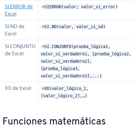
SI.ERROR de
=SIERROR(valor; valor_si_error)
Excel
SI.ND de
=SI.ND(valor, valor_si_nd)
Excel
SI.CONJUNTO
=SI.CONJUNTO(prueba_lógica1,
de Excel
valor_si_verdadero1, [prueba_lógica2,
valor_si_verdadero2],
[prueba_lógica3,
valor_si_verdadero3],...)
XO de Excel
=XO(valor_lógico_1,
[valor_lógico_2],…)
Funciones ma­te­má­ti­cas