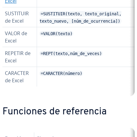
Excel
SUSTITUIR
=SUSTITUIR(texto, texto_original,
de Excel
texto_nuevo, [núm_de_ocurrencia])
VALOR de
=VALOR(texto)
Excel
REPETIR de
=REPT(texto,núm_de_veces)
Excel
CARACTER
=CARACTER(número)
de Excel
Funciones de re­fe­re­n­cia