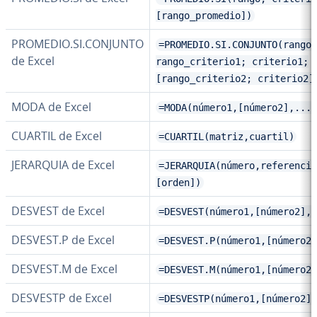
[rango_promedio])
PROMEDIO.SI.CONJUNTO
=PROMEDIO.SI.CONJUNTO(rango_
de Excel
rango_criterio1; criterio1;
[rango_criterio2; criterio2]
MODA de Excel
=MODA(número1,[número2],...)
CUARTIL de Excel
=CUARTIL(matriz,cuartil)
JERARQUIA de Excel
=JERARQUIA(número,referencia
[orden])
DESVEST de Excel
=DESVEST(número1,[número2],.
DESVEST.P de Excel
=DESVEST.P(número1,[número2]
DESVEST.M de Excel
=DESVEST.M(número1,[número2]
DESVESTP de Excel
=DESVESTP(número1,[número2],