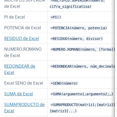
MULTIPLO.SUPERIOR
=MULTIPLO.SUPERIOR(número;
de Excel
cifra_significativa)
PI de Excel
=PI()
POTENCIA de Excel
=POTENCIA(número, potencia)
RESIDUO de Excel
=RESIDUO(número, divisor)
NUMERO.ROMANO
=NUMERO.ROMANO(número, [forma])
de Excel
REDONDEAR de
=REDONDEAR(número, núm_decimale
Excel
Excel SENO de Excel
=SENO(número)
SUMA de Excel
=SUMA(argumento1;argumento2;…)
SU­MA­PRO­DU­C­TO de
=SUMAPRODUCTO(matriz1;[matriz2]
Excel
[matriz3]...)