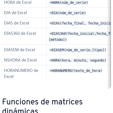
HORA de Excel
=HORA(núm_de_serie)
DIA de Excel
=DIA(núm_de_serie)
DIAS de Excel
=DIAS(fecha_final, fecha_inicia
DÍAS360 de Excel
=DIAS360(fecha_inicial;fecha_fi
[método])
DIASEM de Excel
=DIASEM(núm_de_serie,[tipo])
NSHORA de Excel
=HORA(hora, minuto, segundo)
HO­RA­NU­ME­RO de
=HORANUMERO(texto_de_hora)
Excel
Funciones de matrices
dinámicas