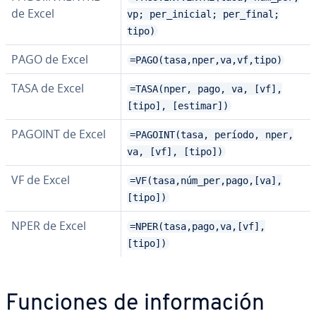
de Excel
vp; per_inicial; per_final;
tipo)
PAGO de Excel
=PAGO(tasa,nper,va,vf,tipo)
TASA de Excel
=TASA(nper, pago, va, [vf],
[tipo], [estimar])
PAGOINT de Excel
=PAGOINT(tasa, período, nper,
va, [vf], [tipo])
VF de Excel
=VF(tasa,núm_per,pago,[va],
[tipo])
NPER de Excel
=NPER(tasa,pago,va,[vf],
[tipo])
Funciones de in­fo­r­ma­ción