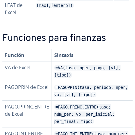
LEAT de
[max],[entero])
Excel
Funciones para finanzas
Función
Sintaxis
VA de Excel
=VA(tasa, nper, pago, [vf],
[tipo])
PAGOPRIN de Excel
=PAGOPRIN(tasa, período, nper,
va, [vf], [tipo])
PAGO.PRINC.ENTRE
=PAGO.PRINC.ENTRE(tasa;
de Excel
núm_per; vp; per_inicial;
per_final; tipo)
PAGO.INT.ENTRE
=PAGO.INT.ENTRE(tasa; núm_per;