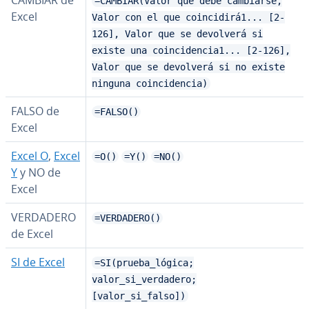
CAMBIAR de
=CAMBIAR(Valor que debe cambiarse,
Excel
Valor con el que coincidirá1... [2-
126], Valor que se devolverá si
existe una coincidencia1... [2-126],
Valor que se devolverá si no existe
ninguna coincidencia)
FALSO de
=FALSO()
Excel
Excel O
,
Excel
=O()
=Y()
=NO()
Y
y NO de
Excel
VERDADERO
=VERDADERO()
de Excel
SI de Excel
=SI(prueba_lógica;
valor_si_verdadero;
[valor_si_falso])