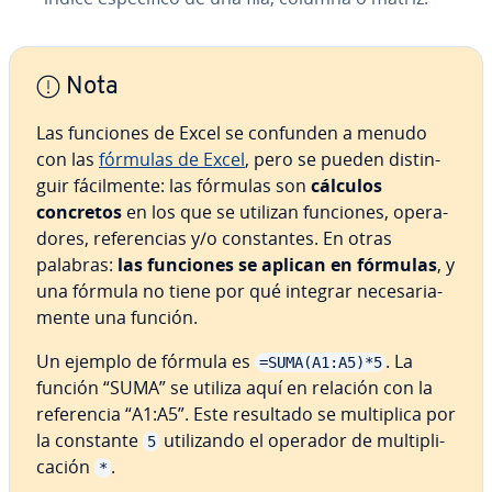
Nota
Las funciones de Excel se confunden a menudo
con las
fórmulas de Excel
, pero se pueden di­s­ti­n­
guir fá­ci­l­me­n­te: las fórmulas son
cálculos
concretos
en los que se utilizan funciones, ope­ra­
do­res, re­fe­re­n­cias y/o co­n­s­ta­n­tes. En otras
palabras:
las funciones se aplican en fórmulas
, y
una fórmula no tiene por qué integrar ne­ce­sa­ria­
me­n­te una función.
Un ejemplo de fórmula es
. La
=SUMA(A1:A5)*5
función “SUMA” se utiliza aquí en relación con la
re­fe­re­n­cia “A1:A5”. Este resultado se mu­l­ti­pli­ca por
la constante
uti­li­za­n­do el operador de mu­l­ti­pli­
5
ca­ción
.
*