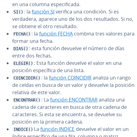
en una columna es­pe­ci­fi­ca­da.
: la
función SI
verifica una condición. Si es
SI()
verdadera, aparece uno de los dos re­su­l­ta­dos. Si no,
se obtiene el otro resultado.
: la
función FECHA
combina tres valores para
FECHA()
formar una fecha.
: esta función devuelve el número de días
DIAS()
entre dos fechas.
: Esta función devuelve el valor en una
ELEGIR()
posición es­pe­cí­fi­ca de una lista.
: la
función COINCIDIR
analiza un rango
COINCIDIR()
de celdas en busca de un valor y devuelve la posición
relativa de este valor.
: La
función ENCONTRAR
analiza una
ENCONTRAR()
cadena de ca­ra­c­te­res en busca de otra cadena de
ca­ra­c­te­res. Si esta se encuentra, se devuelve su
posición en la primera cadena.
La
función INDICE
devuelve el valor en un
INDICE()
índice es­pe­cí­fi­co de una fila, columna o matriz.