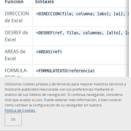
Función
Sintaxis
DIRECCION
=DIRECCION(fila; columna; [abs]; [a1]; [
de Excel
DESREF de
=DESREF(ref, filas, columnas, [alto], [a
Excel
AREAS de
=AREAS(ref)
Excel
FO­R­MU­LA­
=FORMULATEXTO(referencia)
TE­XT de
Excel
Uti­li­za­mos cookies propias y de terceros para mejorar nuestros servicios y
mostrarle pu­bli­ci­dad re­la­cio­na­da con sus pre­fe­re­n­cias mediante el
análisis de sus hábitos de na­ve­ga­ción. Si continua navegando, co­n­si­de­ra­
HI­PE­R­VI­
=HIPERVINCULO(ubicación_del_vínculo; [no
mos que acepta su uso. Puede obtener más in­fo­r­ma­ción, o bien conocer
NCU­LO de
cómo cambiar la co­n­fi­gu­ra­ción de su navegador en nuestra.
Excel
Política de Cookies.
OK
INDICE de
=INDICE(matriz; núm_fila; [núm_columna])
Excel