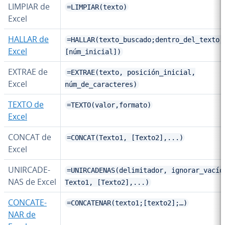
LIMPIAR de
=LIMPIAR(texto)
Excel
HALLAR de
=HALLAR(texto_buscado;dentro_del_texto;
Excel
[núm_inicial])
EXTRAE de
=EXTRAE(texto, posición_inicial,
Excel
núm_de_caracteres)
TEXTO de
=TEXTO(valor,formato)
Excel
CONCAT de
=CONCAT(Texto1, [Texto2],...)
Excel
UNI­R­CA­DE­
=UNIRCADENAS(delimitador, ignorar_vacío
NAS de Excel
Texto1, [Texto2],...)
CO­N­CA­TE­
=CONCATENAR(texto1;[texto2];…)
NAR de