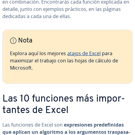
en co­m­bi­na­ción. En­co­n­tra­rás cada función explicada en
detalle, junto con ejemplos prácticos, en las páginas
dedicadas a cada una de ellas.
Nota
Explora aquí los mejores
atajos de Excel
para
maximizar el trabajo con las hojas de cálculo de
Microsoft.
Las 10 funciones más im­po­r­
ta­n­tes de Excel
Las funciones de Excel son
ex­pre­sio­nes pre­de­fi­ni­das
que aplican un algoritmo a los ar­gu­me­n­tos tra­s­pa­sa­