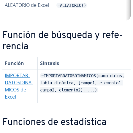
ALEATORIO de Excel
=ALEATORIO()
Función de búsqueda y re­fe­
re­n­cia
Función
Sintaxis
IM­PO­R­TA­R­
=IMPORTARDATOSDINAMICOS(camp_datos,
DA­TO­S­DI­NA­
tabla_dinámica, [campo1, elemento1,
MI­COS de
campo2, elemento2], ...)
Excel
Funciones de es­ta­dí­s­ti­ca