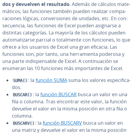
dos y devuelven el resultado
. Además de cálculos ma­te­
má­ti­cos, las funciones también pueden realizar co­m­pa­
ra­cio­nes lógicas, co­n­ve­r­sio­nes de unidades, etc. En co­n­
se­cue­n­cia, las funciones de Excel pueden asignarse a
distintas ca­te­go­rías. La mayoría de los cálculos pueden
au­to­ma­ti­zar­se parcial o to­ta­l­me­n­te con funciones, lo que
ofrece a los usuarios de Excel una gran eficacia. Las
funciones son, por tanto, una he­rra­mie­n­ta poderosa y
una parte in­di­s­pe­n­sa­ble de Excel. A co­n­ti­nua­ción se
enumeran las 10 funciones más im­po­r­ta­n­tes de Excel.
: la
función SUMA
suma los valores es­pe­ci­fi­ca­
SUMA()
dos.
: la
función BUSCAR
busca un valor en una
BUSCAR()
fila o columna. Tras encontrar este valor, la función
devuelve el valor en la misma posición en otra fila o
columna.
: la
función BUSCARV
busca un valor en
BUSCARV()
una matriz y devuelve el valor en la misma posición