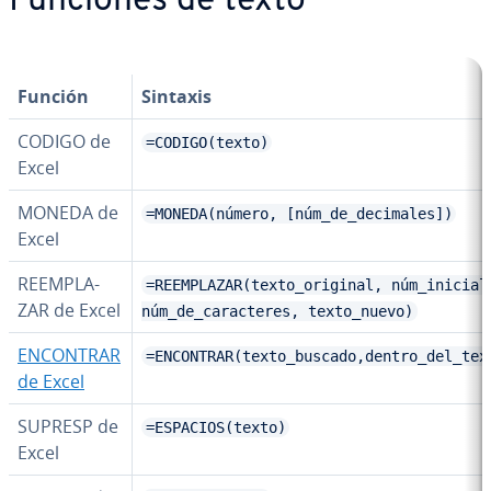
Funciones de texto
Función
Sintaxis
CODIGO de
=CODIGO(texto)
Excel
MONEDA de
=MONEDA(número, [núm_de_decimales])
Excel
RE­EM­PLA­
=REEMPLAZAR(texto_original, núm_inicial
ZAR de Excel
núm_de_caracteres, texto_nuevo)
ENCONTRAR
=ENCONTRAR(texto_buscado,dentro_del_tex
de Excel
SUPRESP de
=ESPACIOS(texto)
Excel