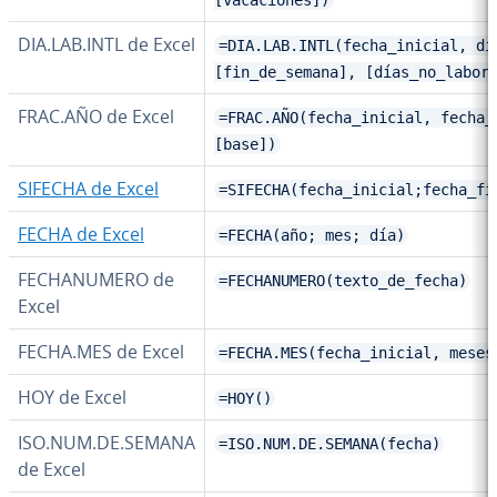
[vacaciones])
DIA.LAB.INTL de Excel
=DIA.LAB.INTL(fecha_inicial, dí
[fin_de_semana], [días_no_labor
FRAC.AÑO de Excel
=FRAC.AÑO(fecha_inicial, fecha_
[base])
SIFECHA de Excel
=SIFECHA(fecha_inicial;fecha_fi
FECHA de Excel
=FECHA(año; mes; día)
FE­CHA­NU­ME­RO de
=FECHANUMERO(texto_de_fecha)
Excel
FECHA.MES de Excel
=FECHA.MES(fecha_inicial, meses
HOY de Excel
=HOY()
ISO.NUM.DE.SEMANA
=ISO.NUM.DE.SEMANA(fecha)
de Excel