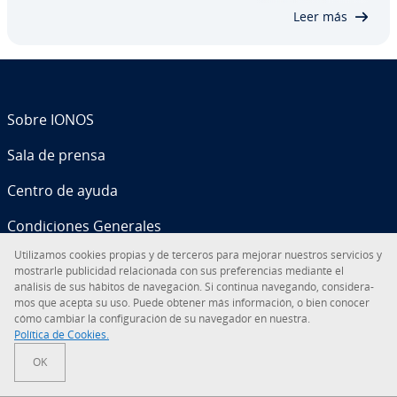
diversas. Pero también tiene sus defectos. Te…
Leer más
Sobre IONOS
Sala de prensa
Centro de ayuda
Co­n­di­cio­nes Generales
Uti­li­za­mos cookies propias y de terceros para mejorar nuestros servicios y
Política de pri­va­ci­dad
mostrarle pu­bli­ci­dad re­la­cio­na­da con sus pre­fe­re­n­cias mediante el
análisis de sus hábitos de na­ve­ga­ción. Si continua navegando, co­n­si­de­ra­
mos que acepta su uso. Puede obtener más in­fo­r­ma­ción, o bien conocer
cómo cambiar la co­n­fi­gu­ra­ción de su navegador en nuestra.
Política de Cookies.
Tu solución digital
OK