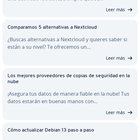
Leer más
Co­m­pa­ra­mos 5 al­te­r­na­ti­vas a Nextcloud
¿Buscas al­te­r­na­ti­vas a Nextcloud y quieres saber si
están a su nivel? Te ofrecemos un…
Leer más
Los mejores pro­vee­do­res de copias de seguridad en la
nube
¡Asegura tus datos de manera fiable en la nube! Tus
datos estarán en buenas manos con…
Leer más
Cómo ac­tua­li­zar Debian 13 paso a paso