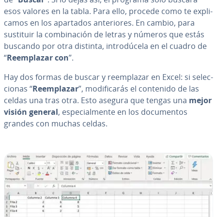
esos valores en la tabla. Para ello, procede como te ex­pli­
ca­mos en los apartados an­te­rio­res. En cambio, para
sustituir la co­m­bi­na­ción de letras y números que estás
buscando por otra distinta, in­tro­dú­ce­la en el cuadro de
“
Re­em­pla­zar con
”.
Hay dos formas de buscar y re­em­pla­zar en Excel: si se­le­c­
cio­nas “
Re­em­pla­zar
”, mo­di­fi­ca­rás el contenido de las
celdas una tras otra. Esto asegura que tengas una
mejor
visión general
, es­pe­cia­l­me­n­te en los do­cu­me­n­tos
grandes con muchas celdas.