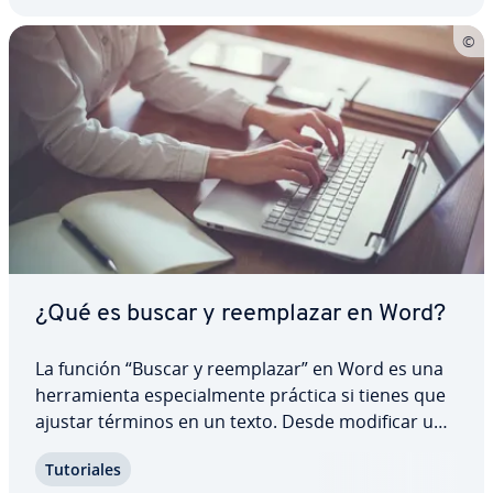
¿Qué es buscar y re­em­pla­zar en Word?
La función “Buscar y re­em­pla­zar” en Word es una
he­rra­mie­n­ta es­pe­cia­l­me­n­te práctica si tienes que
ajustar términos en un texto. Desde modificar un
nombre a eliminar una errata habitual, esta
Tu­to­ria­les
función resulta útil en las si­tua­cio­nes más