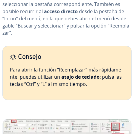
se­le­c­cio­nar la pestaña co­rre­s­po­n­die­n­te. También es
posible recurrir al
acceso directo
desde la pestaña de
“Inicio” del menú, en la que debes abrir el menú de­s­ple­
ga­ble “Buscar y se­le­c­cio­nar” y pulsar la opción “Re­em­pla­
zar”.
Consejo
Para abrir la función “Re­em­pla­zar” más rá­pi­da­me­
n­te, puedes utilizar un
atajo de teclado
: pulsa las
teclas “Ctrl” y “L” al mismo tiempo.