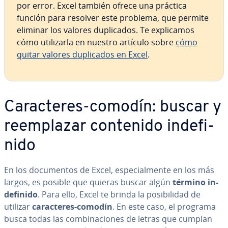
por error. Excel también ofrece una práctica
función para resolver este problema, que permite
eliminar los valores du­pli­ca­dos. Te ex­pli­ca­mos
cómo uti­li­zar­la en nuestro artículo sobre
cómo
quitar valores du­pli­ca­dos en Excel
.
Ca­ra­c­te­res-comodín: buscar y
re­em­pla­zar contenido in­de­fi­
ni­do
En los do­cu­me­n­tos de Excel, es­pe­cia­l­me­n­te en los más
largos, es posible que quieras buscar algún
término in­
de­fi­ni­do
. Para ello, Excel te brinda la po­si­bi­li­dad de
utilizar
ca­ra­c­te­res-comodín
. En este caso, el programa
busca todas las co­m­bi­na­cio­nes de letras que cumplan