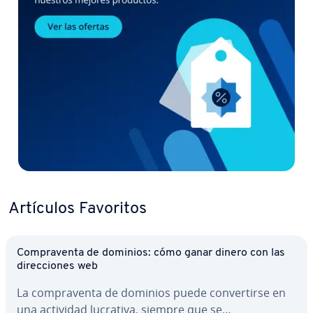
Artículos Favoritos
Co­m­pra­ve­n­ta de dominios: cómo ganar dinero con las
di­re­c­cio­nes web
La co­m­pra­ve­n­ta de dominios puede co­n­ve­r­ti­r­se en
una actividad lucrativa, siempre que se…