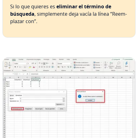
Si lo que quieres es
eliminar el término de
búsqueda
, si­m­ple­me­n­te deja vacía la línea “Re­em­
pla­zar con”.