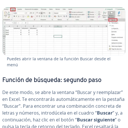
Puedes abrir la ventana de la función Buscar desde el
menú
Función de búsqueda: segundo paso
De este modo, se abre la ventana “Buscar y re­em­pla­zar”
en Excel. Te en­co­n­tra­rás au­to­má­ti­ca­me­n­te en la pestaña
“Buscar”. Para encontrar una co­m­bi­na­ción concreta de
letras y números, in­tro­dú­ce­la en el cuadro “
Buscar
” y, a
co­n­ti­nua­ción, haz clic en el botón “
Buscar siguiente
” o
pulsa la tecla de retorno del teclado. Excel resaltará la