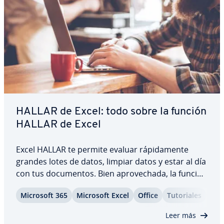
HALLAR de Excel: todo sobre la función
HALLAR de Excel
Excel HALLAR te permite evaluar rá­pi­da­me­n­te
grandes lotes de datos, limpiar datos y estar al día
con tus do­cu­me­n­tos. Bien apro­ve­cha­da, la función
HALLAR de Excel es una he­rra­mie­n­ta muy potente.
Microsoft 365
Microsoft Excel
Office
Tu­to­ria­les
En este artículo de­s­cu­bri­rás más in­fo­r­ma­ción
sobre el uso de esta ca­ra­c­te­rí­s­ti­ca para…
Leer más