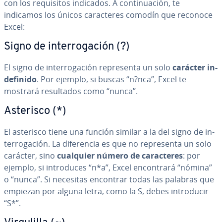
con los re­qui­si­tos indicados. A co­n­ti­nua­ción, te
indicamos los únicos ca­ra­c­te­res comodín que reconoce
Excel:
Signo de in­te­rro­ga­ción (?)
El signo de in­te­rro­ga­ción re­pre­se­n­ta un solo
carácter in­
de­fi­ni­do
. Por ejemplo, si buscas “n?nca”, Excel te
mostrará re­su­l­ta­dos como “nunca”.
Asterisco (*)
El asterisco tiene una función similar a la del signo de in­
te­rro­ga­ción. La di­fe­re­n­cia es que no re­pre­se­n­ta un solo
carácter, sino
cualquier número de ca­ra­c­te­res
: por
ejemplo, si in­tro­du­ces “n*a”, Excel en­co­n­tra­rá “nómina”
o “nunca”. Si necesitas encontrar todas las palabras que
empiezan por alguna letra, como la S, debes in­tro­du­cir
“S*”.