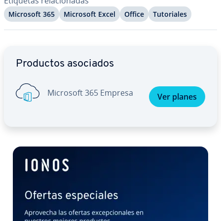
Etiquetas re­la­cio­na­das
Microsoft 365
Microsoft Excel
Office
Tu­to­ria­les
Ir al menú principal
Productos asociados
Microsoft 365 Empresa
Ver planes