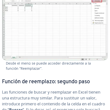
Desde el menú se puede acceder di­re­c­ta­me­n­te a la
función “Re­em­pla­zar”.
Función de reemplazo: segundo paso
Las funciones de buscar y re­em­pla­zar en Excel tienen
una es­tru­c­tu­ra muy similar. Para sustituir un valor,
introduce primero el contenido de la celda en el cuadro
de “
Buscar
”. Si lo dejas así, el programa solo buscará