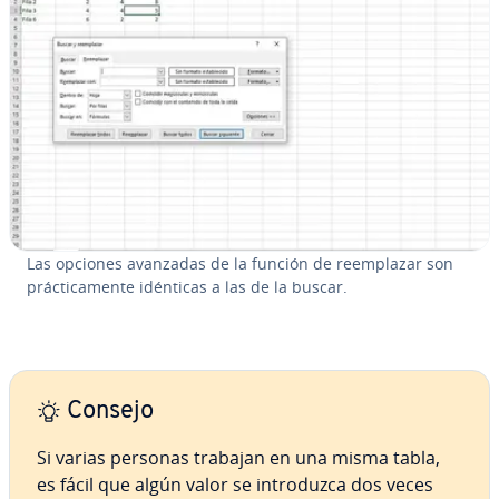
Las opciones avanzadas de la función de re­em­pla­zar son
prá­c­ti­ca­me­n­te idénticas a las de la buscar.
Consejo
Si varias personas trabajan en una misma tabla,
es fácil que algún valor se in­tro­du­z­ca dos veces