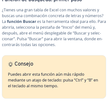
¿Tienes una gran tabla de Excel con muchos valores y
buscas una co­m­bi­na­ción concreta de letras y números?
La
función Buscar
es la he­rra­mie­n­ta ideal para ello. Para
abrirla, se­le­c­cio­na la pestaña de “Inicio” del menú y,
después, abre el menú de­s­ple­ga­ble de “Buscar y se­le­c­
cio­nar”. Pulsa “Buscar” para abrir la ventana, donde en­
co­n­tra­rás todas las opciones.
Consejo
Puedes abrir esta función aún más rápido
mediante un atajo de teclado: pulsa “Ctrl” y “B” en
el teclado al mismo tiempo.