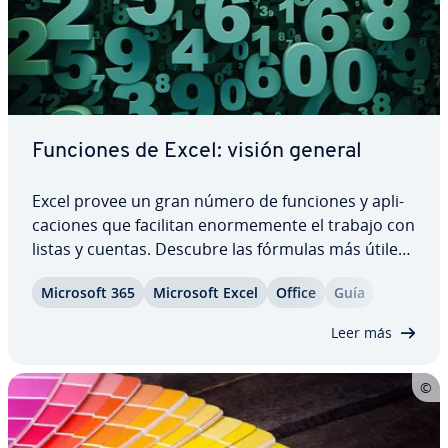
Funciones de Excel: visión general
Excel provee un gran número de funciones y apli­
ca­cio­nes que facilitan eno­r­me­me­n­te el trabajo con
listas y cuentas. Descubre las fórmulas más útiles
para co­n­ve­r­ti­r­te en un experto en el programa de
Microsoft 365
Microsoft Excel
Office
Guía
Microsoft y optimiza el tiempo que empleas en
tablas y cálculos. También te…
Leer más