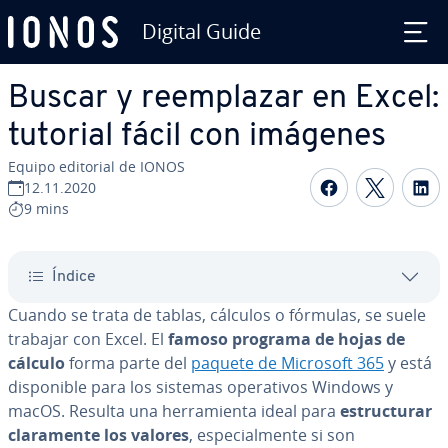
Digital Guide
Saltar al contenido principal
Buscar y re­em­pla­zar en Excel:
tutorial fácil con imágenes
Equipo editorial de IONOS
Compartir 
Compar
C
12.11.2020
9 mins
Índice
Cuando se trata de tablas, cálculos o fórmulas, se suele
trabajar con Excel. El
famoso programa de hojas de
cálculo
forma parte del
paquete de Microsoft 365
y está
di­s­po­ni­ble para los sistemas ope­ra­ti­vos Windows y
macOS. Resulta una he­rra­mie­n­ta ideal para
es­tru­c­tu­rar
cla­ra­me­n­te los valores
, es­pe­cia­l­me­n­te si son