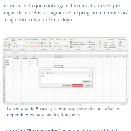
primera celda que contenga el término. Cada vez que
hagas clic en “Buscar siguiente”, el programa te mostrará
la siguiente celda que lo incluya.
La ventana de Buscar y re­em­pla­zar tiene dos pestañas in­
de­pe­n­die­n­tes para las dos funciones.
La función “
Buscar todos
” es es­pe­cia­l­me­n­te útil en las