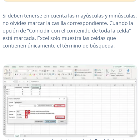
Si deben tenerse en cuenta las ma­yú­s­cu­las y mi­nú­s­cu­las,
no olvides marcar la casilla co­rre­s­po­n­die­n­te. Cuando la
opción de “Coincidir con el contenido de toda la celda”
está marcada, Excel solo muestra las celdas que
contienen úni­ca­me­n­te el término de búsqueda.