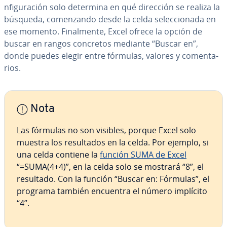
n­fi­gu­ra­ción solo determina en qué dirección se realiza la
búsqueda, co­me­n­za­n­do desde la celda se­le­c­cio­na­da en
ese momento. Fi­na­l­me­n­te, Excel ofrece la opción de
buscar en rangos concretos mediante “Buscar en”,
donde puedes elegir entre fórmulas, valores y co­me­n­ta­
rios.
Nota
Las fórmulas no son visibles, porque Excel solo
muestra los re­su­l­ta­dos en la celda. Por ejemplo, si
una celda contiene la
función SUMA de Excel
“=SUMA(4+4)”, en la celda solo se mostrará “8”, el
resultado. Con la función “Buscar en: Fórmulas”, el
programa también encuentra el número implícito
“4”.