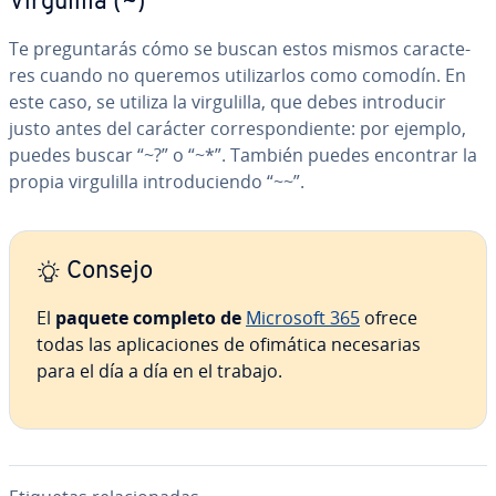
Vi­r­gu­li­lla (~)
Te pre­gu­n­ta­rás cómo se buscan estos mismos ca­ra­c­te­
res cuando no queremos uti­li­zar­los como comodín. En
este caso, se utiliza la vi­r­gu­li­lla, que debes in­tro­du­cir
justo antes del carácter co­rre­s­po­n­die­n­te: por ejemplo,
puedes buscar “~?” o “~*”. También puedes encontrar la
propia vi­r­gu­li­lla in­tro­du­cie­n­do “~~”.
Consejo
El
paquete completo de
Microsoft 365
ofrece
todas las apli­ca­cio­nes de ofimática ne­ce­sa­rias
para el día a día en el trabajo.