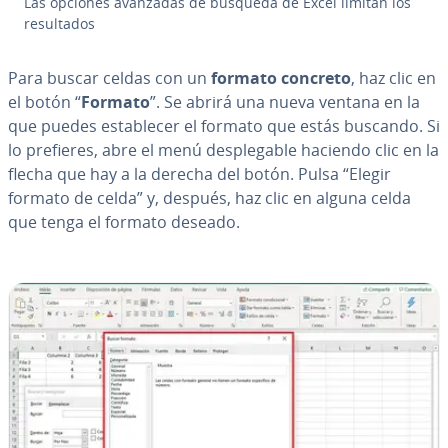
Las opciones avanzadas de búsqueda de Excel limitan los
re­su­l­ta­dos
Para buscar celdas con un
formato concreto
, haz clic en
el botón “
Formato
”. Se abrirá una nueva ventana en la
que puedes es­ta­ble­cer el formato que estás buscando. Si
lo prefieres, abre el menú de­s­ple­ga­ble haciendo clic en la
flecha que hay a la derecha del botón. Pulsa “Elegir
formato de celda” y, después, haz clic en alguna celda
que tenga el formato deseado.