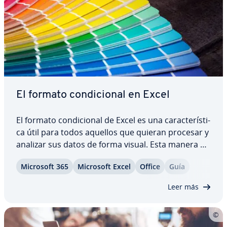
El formato co­n­di­cio­nal en Excel
El formato co­n­di­cio­nal de Excel es una ca­ra­c­te­rí­s­ti­
ca útil para todos aquellos que quieran procesar y
analizar sus datos de forma visual. Esta manera de
dar formato en Excel te permite resaltar las celdas
Microsoft 365
Microsoft Excel
Office
Guía
según ciertas co­n­di­cio­nes, que se definen pre­via­
me­n­te mediante reglas…
Leer más