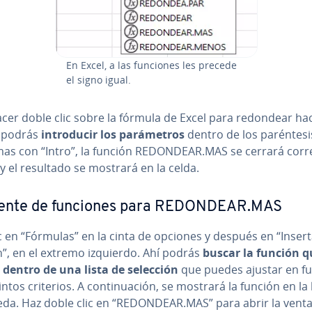
En Excel, a las funciones les precede
el signo igual.
acer doble clic sobre la fórmula de Excel para redondear ha
, podrás
in­tro­du­cir los pa­rá­me­tros
dentro de los pa­ré­n­te­si
as con “Intro”, la función REDONDEAR.MAS se cerrará co­rre­
 y el resultado se mostrará en la celda.
tente de funciones para REDONDEAR.MAS
c en “Fórmulas” en la cinta de opciones y después en “Inser
n”, en el extremo izquierdo. Ahí podrás
buscar la función q
 dentro de una lista de selección
que puedes ajustar en f
intos criterios. A co­n­ti­nua­ción, se mostrará la función en la 
da. Haz doble clic en “REDONDEAR.MAS” para abrir la vent