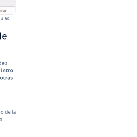
ulas.
de
ndeo
in­tro­
 otras
.
o de la
la