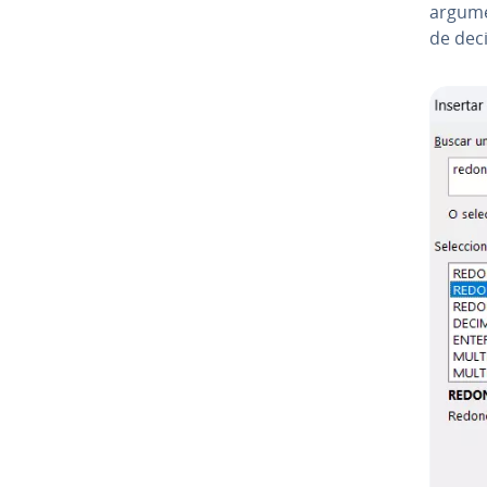
ar­gu­m
de deci