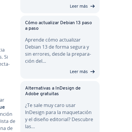
Leer más
Cómo ac­tua­li­zar Debian 13 paso
a paso
Aprende cómo ac­tua­li­zar
Debian 13 de forma segura y
cia
sin errores, desde la pre­pa­ra­
s. Si
ción del…
c­ta­
Leer más
Al­te­r­na­ti­vas a InDesign de
Adobe gratuitas
tar
¿Te sale muy caro usar
ue
InDesign para la ma­que­ta­ción
unción
y el diseño editorial? Descubre
lista de
las…
ana de