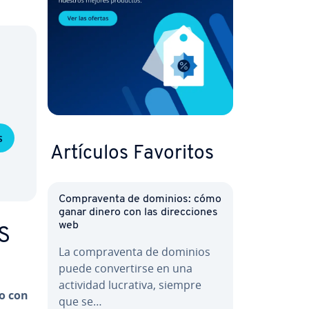
s
Artículos Favoritos
Co­m­pra­ve­n­ta de dominios: cómo
ganar dinero con las di­re­c­cio­nes
web
S
La co­m­pra­ve­n­ta de dominios
puede co­n­ve­r­ti­r­se en una
actividad lucrativa, siempre
o con
que se…