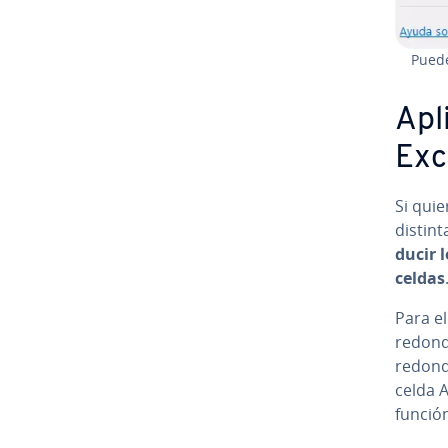
Puede
Apl
Exc
Si quie
distint
du­cir 
celdas
Para el
redond
redond
celda A
funció