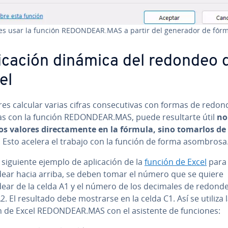
s usar la función REDONDEAR.MAS a partir del generador de fórm
i­ca­ción dinámica del redondeo 
el
res calcular varias cifras co­n­se­cu­ti­vas con formas de redo
as con la función REDONDEAR.MAS, puede re­su­l­tar­te útil
no 
los valores di­re­c­ta­me­n­te en la fórmula, sino tomarlos de
. Esto acelera el trabajo con la función de forma asombrosa
 siguiente ejemplo de apli­ca­ción de la
función de Excel
para
ear hacia arriba, se deben tomar el número que se quiere
ear de la celda A1 y el número de los decimales de redonde
2. El resultado debe mostrarse en la celda C1. Así se utiliza 
n de Excel REDONDEAR.MAS con el asistente de funciones: