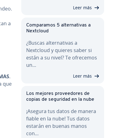
Leer más
ndeo.
ican a
Co­m­pa­ra­mos 5 al­te­r­na­ti­vas a
Nextcloud
¿Buscas al­te­r­na­ti­vas a
Nextcloud y quieres saber si
están a su nivel? Te ofrecemos
un…
Leer más
MAS
.
ta que
Los mejores pro­vee­do­res de
copias de seguridad en la nube
¡Asegura tus datos de manera
fiable en la nube! Tus datos
estarán en buenas manos
con…