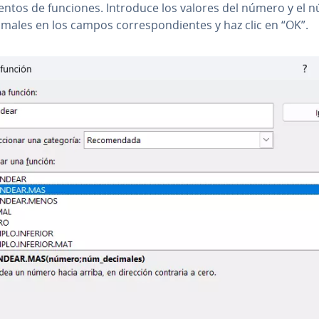
e­n­tos de funciones. Introduce los valores del número y el
males en los campos co­rre­s­po­n­die­n­tes y haz clic en “OK”.