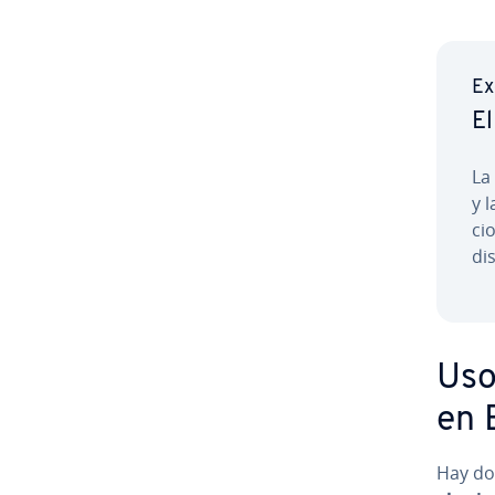
Ex
El
La
y 
ci
di­s
Uso
en 
Hay do