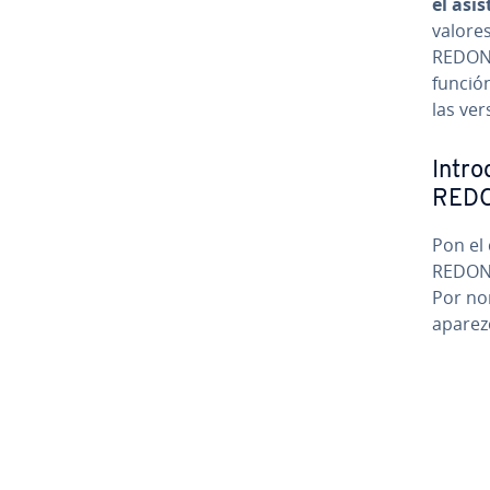
el asi
valore
REDOND
función
las ver
In­tr
RED
Pon el 
REDONDE
Por nor
aparezc