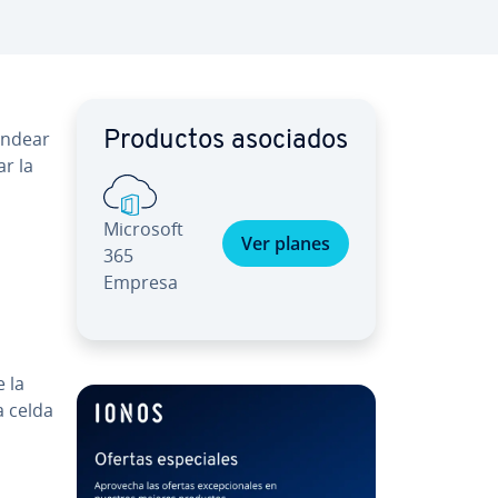
dondear
Productos asociados
ar la
Microsoft
Ver planes
365
Empresa
 la
a celda