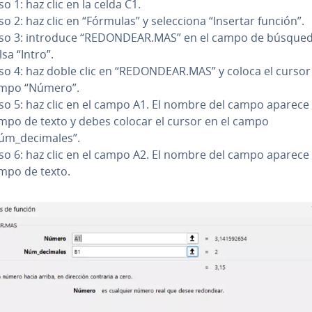
o 1: haz clic en la celda C1.
o 2: haz clic en “Fórmulas” y se­le­c­cio­na “Insertar función”.
so 3: introduce “REDONDEAR.MAS” en el campo de búsqued
sa “Intro”.
so 4: haz doble clic en “REDONDEAR.MAS” y coloca el cursor 
mpo “Número”.
so 5: haz clic en el campo A1. El nombre del campo aparece 
mpo de texto y debes colocar el cursor en el campo
úm_decimales”.
so 6: haz clic en el campo A2. El nombre del campo aparece 
mpo de texto.