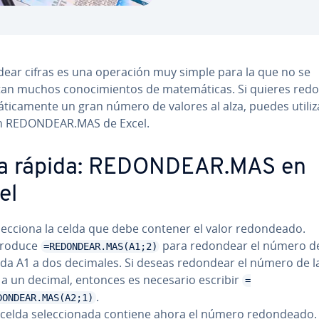
ear cifras es una operación muy simple para la que no se
an muchos co­no­ci­mie­n­tos de ma­te­má­ti­cas. Si quieres re
á­ti­ca­me­n­te un gran número de valores al alza, puedes utiliz
n REDONDEAR.MAS de Excel.
a rápida: REDONDEAR.MAS en
el
le­c­cio­na la celda que debe contener el valor re­do­n­dea­do.
troduce
para redondear el número de
=REDONDEAR.MAS(A1;2)
lda A1 a dos decimales. Si deseas redondear el número de l
 a un decimal, entonces es necesario escribir
=
.
DONDEAR.MAS(A2;1)
celda se­le­c­cio­na­da contiene ahora el número re­do­n­dea­do.