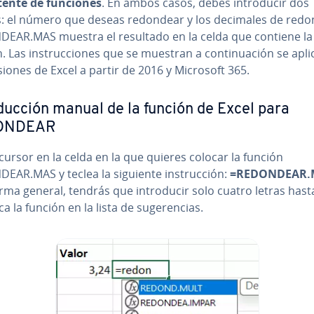
stente de funciones
. En ambos casos, debes in­tro­du­cir dos
s: el número que deseas redondear y los decimales de redo
EAR.MAS muestra el resultado en la celda que contiene la
. Las in­s­tru­c­cio­nes que se muestran a co­n­ti­nua­ción se apl
siones de Excel a partir de 2016 y Microsoft 365.
o­du­c­ción manual de la función de Excel para
ONDEAR
cursor en la celda en la que quieres colocar la función
AR.MAS y teclea la siguiente in­s­tru­c­ción:
=REDONDEAR.
ma general, tendrás que in­tro­du­cir solo cuatro letras has
a la función en la lista de su­ge­re­n­cias.