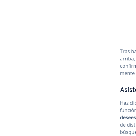
Tras h
arriba
confirm
me­n­te
Asis
Haz cli
funció
desees
de dist
búsque