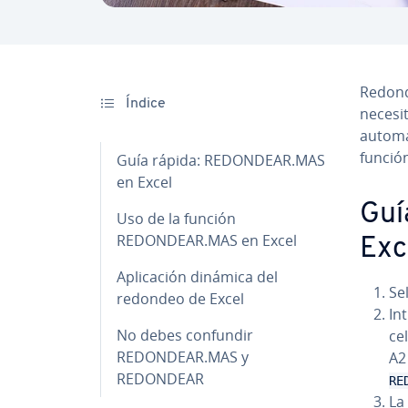
Redond
Índice
necesit
au­to­m
funció
Guía rápida: REDONDEAR.MAS
en Excel
Guí
Uso de la función
REDONDEAR.MAS en Excel
Exc
Apli­ca­ción dinámica del
Se­
redondeo de Excel
In
No debes confundir
ce
REDONDEAR.MAS y
A2
REDONDEAR
RE
La 