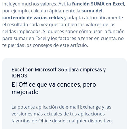
incluyen muchos valores. Así, la
función SUMA en Excel
,
por ejemplo, calcula rá­pi­da­me­n­te la
suma del
contenido de varias celdas
y adapta au­to­má­ti­ca­me­n­te
el resultado cada vez que cambien los valores de las
celdas im­pli­ca­das.
Si quieres saber cómo usar la función
para sumar en
Excel y los factores a tener en cuenta, no
te pierdas los consejos de este artículo.
Excel con Microsoft 365 para empresas y
IONOS
El Office que ya conoces, pero
mejorado
La potente apli­ca­ción de e-mail Exchange y las
versiones más actuales de tus apli­ca­cio­nes
favoritas de Office desde cualquier di­s­po­si­ti­vo.