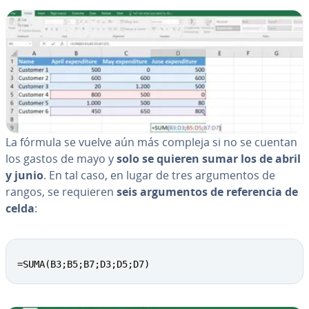
La fórmula se vuelve aún más compleja si no se cuentan
los gastos de mayo y
solo se quieren sumar los de abril
y junio
. En tal caso, en lugar de tres ar­gu­me­n­tos de
rangos, se requieren
seis ar­gu­me­n­tos de re­fe­re­n­cia de
celda
:
=SUMA(B3;B5;B7;D3;D5;D7)