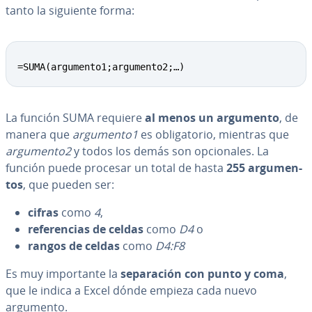
tanto la siguiente forma:
=SUMA(argumento1;argumento2;…)
La función SUMA requiere
al menos un argumento
, de
manera que
argumento1
es obli­ga­to­rio, mientras que
argumento2
y todos los demás son op­cio­na­les. La
función puede procesar un total de hasta
255 ar­gu­me­n­
tos
, que pueden ser:
cifras
como
4
,
re­fe­re­n­cias de celdas
como
D4
o
rangos de celdas
como
D4:F8
Es muy im­po­r­ta­n­te la
se­pa­ra­ción con punto y coma
,
que le indica a Excel dónde empieza cada nuevo
argumento.