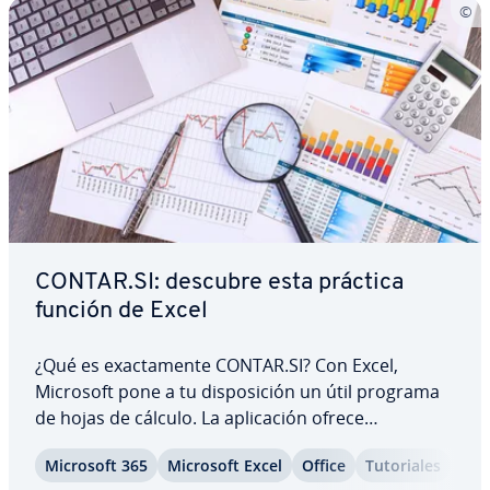
CONTAR.SI: descubre esta práctica
función de Excel
¿Qué es exac­ta­me­n­te CONTAR.SI? Con Excel,
Microsoft pone a tu di­s­po­si­ción un útil programa
de hojas de cálculo. La apli­ca­ción ofrece
numerosas funciones que muchos usuarios de­s­
Microsoft 365
Microsoft Excel
Office
Tu­to­ria­les
co­no­cen. Por ello, resulta si­g­ni­fi­ca­ti­vo in­fo­r­mar­se