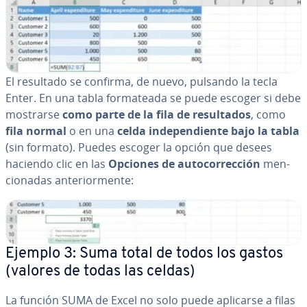
El resultado se confirma, de nuevo, pulsando la tecla
Enter. En una tabla fo­r­ma­tea­da se puede escoger si debe
mostrarse
como parte de la fila de re­su­l­ta­dos
, como
fila normal
o en una
celda in­de­pe­n­die­n­te bajo la tabla
(sin formato). Puedes escoger la opción que desees
haciendo clic en las
Opciones de au­to­co­rre­c­ción
me­n­
cio­na­das an­te­rio­r­me­n­te:
Ejemplo 3: Suma total de todos los gastos
(valores de todas las celdas)
La función SUMA de Excel no solo puede aplicarse a filas