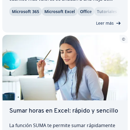
cálculo, mayor es la pro­ba­bi­li­dad de encontrar
Microsoft 365
Microsoft Excel
Office
Tu­to­ria­les
entradas repetidas o du­pli­ca­das. Para so­lu­cio­nar
este problema fá­ci­l­me­n­te, Excel ofrece una…
Leer más
Sumar horas en Excel: rápido y sencillo
La función SUMA te permite sumar rá­pi­da­me­n­te