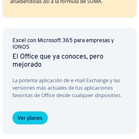
aña­dié­n­do­las así a la fórmula de SUMA.
Excel con Microsoft 365 para empresas y
IONOS
El Office que ya conoces, pero
mejorado
La potente apli­ca­ción de e-mail Exchange y las
versiones más actuales de tus apli­ca­cio­nes
favoritas de Office desde cualquier di­s­po­si­ti­vo.
Ver planes