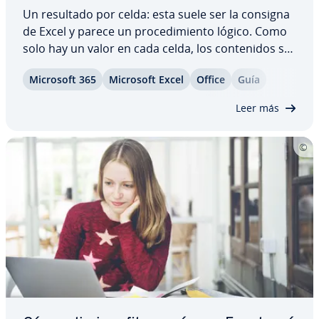
Un resultado por celda: esta suele ser la consigna
de Excel y parece un pro­ce­di­mie­n­to lógico. Como
solo hay un valor en cada celda, los co­n­te­ni­dos se
pueden tra­n­s­fe­rir fá­ci­l­me­n­te a otras funciones. No
Microsoft 365
Microsoft Excel
Office
Guía
obstante, a veces necesitas combinar varios
elementos entre sí. La función de…
Leer más