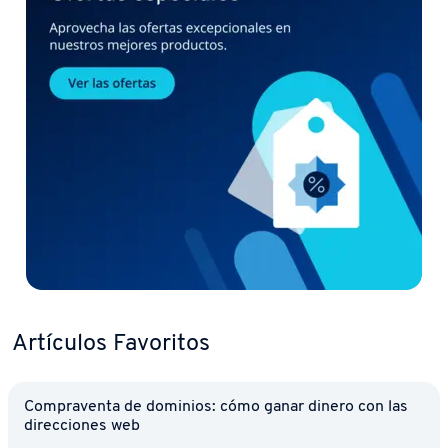
Artículos Favoritos
Co­m­pra­ve­n­ta de dominios: cómo ganar dinero con las
di­re­c­cio­nes web