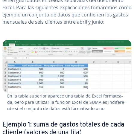
estén guardados en celdas separadas del documento
Excel. Para las si­guie­n­tes ex­pli­ca­cio­nes tomaremos como
ejemplo un conjunto de datos que contienen los gastos
mensuales de seis clientes entre abril y junio:
En la tabla superior aparece una tabla de Excel fo­r­ma­tea­
da, pero para utilizar la función Excel de SUMA es in­di­fe­re­
n­te si el conjunto de datos está fo­r­ma­tea­do o no.
Ejemplo 1: suma de gastos totales de cada
cliente (valores de una fila)