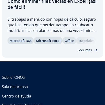
Cómo eliminar filas vacías en Excel: ¡así
de fácil!
Si trabajas a menudo con hojas de cálculo, seguro
que has tenido que perder tiempo en reubicar o
modificar filas en blanco más de una vez. Eli­mi­nar­
las a mano una por una puede ser tedioso, pero,
Microsoft 365
Microsoft Excel
Office
Tu­to­ria­les
por suerte, Excel permite se­le­c­cio­nar­las todas au­
to­má­ti­ca­me­n­te. De hecho, existe más…
Leer más
Sobre IONOS
Sala de prensa
Centro de ayuda