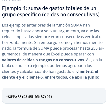
Ejemplo 4: suma de gastos totales de un
grupo es­pe­cí­fi­co (celdas no co­n­se­cu­ti­vas)
Los ejemplos an­te­rio­res de la función SUMA han
requerido hasta ahora solo un argumento, ya que las
celdas im­pli­ca­das siempre eran co­n­se­cu­ti­vas vertical u
ho­ri­zo­n­ta­l­me­n­te. Sin embargo, como ya hemos me­n­cio­
na­do, la fórmula de SUMA puede procesar hasta 255 ar­
gu­me­n­tos, de manera que Excel puede operar con
valores de celdas o rangos no co­n­se­cu­ti­vos
. Así, en la
tabla de nuestro ejemplo, podemos agrupar a los
clientes y calcular cuánto han gastado el
cliente 2, el
cliente 4 y el cliente 6, entre todos, de abril a junio
:
=SUMA(B3:D3;B5:D5;B7:D7)