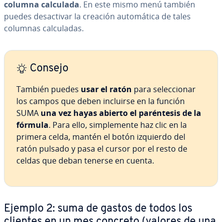
columna calculada
. En este mismo menú también
puedes des­ac­ti­var la creación au­to­má­ti­ca de tales
columnas ca­l­cu­la­das.
Consejo
También puedes
usar el ratón
para se­le­c­cio­nar
los campos que deben incluirse en la función
SUMA
una vez hayas abierto el pa­ré­n­te­sis de la
fórmula
. Para ello, si­m­ple­me­n­te haz clic en la
primera celda, mantén el botón izquierdo del
ratón pulsado y pasa el cursor por el resto de
celdas que deban tenerse en cuenta.
Ejemplo 2: suma de gastos de todos los
clientes en un mes concreto (valores de una