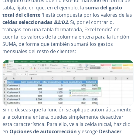
conjunto de datos que no esté fo­r­ma­tea­do en forma de
tabla, fíjate en que, en el ejemplo, la
suma del gasto
total del cliente 1
está compuesta por los valores de las
celdas se­le­c­cio­na­das
B2:D2
. Si, por el contrario,
trabajas con una tabla fo­r­ma­tea­da, Excel tendrá en
cuenta los valores de la columna entera para la función
SUMA, de forma que también sumará los gastos
mensuales del resto de clientes:
Si no deseas que la función se aplique au­to­má­ti­ca­me­n­te
a la columna entera, puedes si­m­ple­me­n­te des­ac­ti­var
esta ca­ra­c­te­rí­s­ti­ca. Para ello, ve a la celda inicial, haz clic
en
Opciones de au­to­co­rre­c­ción
y escoge
Deshacer