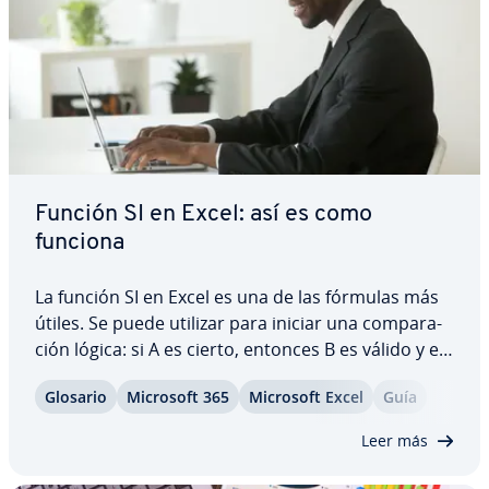
Función SI en Excel: así es como
funciona
La función SI en Excel es una de las fórmulas más
útiles. Se puede utilizar para iniciar una co­m­pa­ra­
ción lógica: si A es cierto, entonces B es válido y en
caso contrario C. Sin embargo, para poder utilizar
Glosario
Microsoft 365
Microsoft Excel
Guía
la función SI de manera óptima, tienes que
entender cómo funciona y cómo…
Leer más