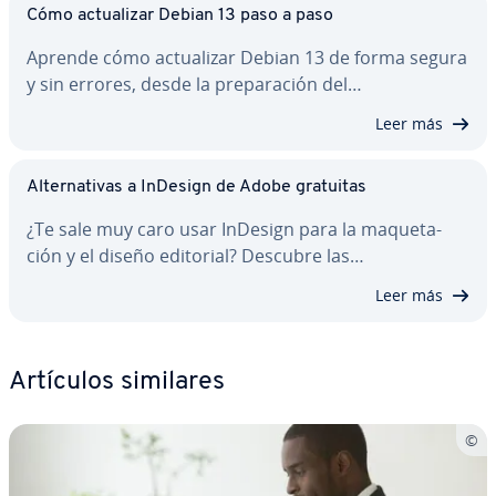
Cómo ac­tua­li­zar Debian 13 paso a paso
Aprende cómo ac­tua­li­zar Debian 13 de forma segura
y sin errores, desde la pre­pa­ra­ción del…
Leer más
Al­te­r­na­ti­vas a InDesign de Adobe gratuitas
¿Te sale muy caro usar InDesign para la ma­que­ta­
ción y el diseño editorial? Descubre las…
Leer más
Artículos similares