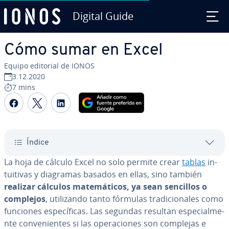
Digital Guide
Saltar al contenido principal
Cómo sumar en Excel
Equipo editorial de IONOS
3.12.2020
7 mins
Compartir Facebook
Compartir Twitter
Compartir LinkedIn
Índice
La hoja de cálculo Excel no solo permite crear
tablas
in­
tui­ti­vas y diagramas basados en ellas, sino también
realizar cálculos ma­te­má­ti­cos, ya sean sencillos o
complejos
, uti­li­za­n­do tanto fórmulas tra­di­cio­na­les como
funciones es­pe­cí­fi­cas. Las segundas resultan es­pe­cia­l­me­
n­te co­n­ve­nie­n­tes si las ope­ra­cio­nes son complejas e