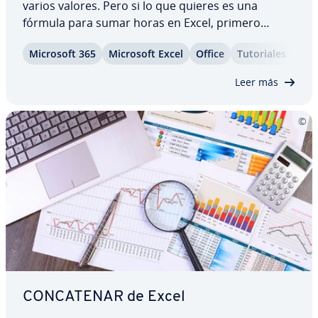
varios valores. Pero si lo que quieres es una
fórmula para sumar horas en Excel, primero
debes adaptar el formato de las celdas. Es im­po­r­
Microsoft 365
Microsoft Excel
Office
Tu­to­ria­les
ta­n­te que lo hagas bien pues, en caso contrario,
tendrás problemas para sumar más de 24 horas
Leer más
en…
CO­N­CA­TE­NAR de Excel