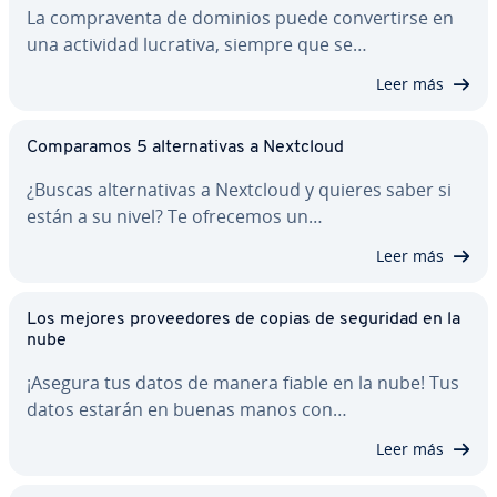
La co­m­pra­ve­n­ta de dominios puede co­n­ve­r­ti­r­se en
una actividad lucrativa, siempre que se…
Leer más
Co­m­pa­ra­mos 5 al­te­r­na­ti­vas a Nextcloud
¿Buscas al­te­r­na­ti­vas a Nextcloud y quieres saber si
están a su nivel? Te ofrecemos un…
Leer más
Los mejores pro­vee­do­res de copias de seguridad en la
nube
¡Asegura tus datos de manera fiable en la nube! Tus
datos estarán en buenas manos con…
Leer más