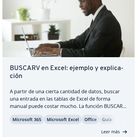
BUSCARV en Excel: ejemplo y ex­pli­ca­
ción
A partir de una cierta cantidad de datos, buscar
una entrada en las tablas de Excel de forma
manual puede costar mucho. La función BUSCARV
de Excel sirve para encontrar el valor co­rre­s­po­n­
Microsoft 365
Microsoft Excel
Office
Guía
die­n­te a un criterio de búsqueda. Para que te
puedas be­ne­fi­ciar de esta función, te ofrecemos…
Leer más