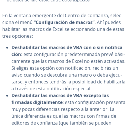
En la ventana emergente del Centro de confianza, se­le­c­
cio­na el menú
“Co­n­fi­gu­ra­ción de macros”
. Ahí puedes
habilitar las macros de Excel se­le­c­cio­na­n­do una de estas
tres opciones:
Des­ha­bi­li­tar las macros de VBA con o sin no­ti­fi­ca­
ción
: esta co­n­fi­gu­ra­ción pre­de­te­r­mi­na­da prevé bá­si­
ca­me­n­te que las macros de Excel no estén activadas.
Si eliges esta opción con no­ti­fi­ca­ción, recibirás un
aviso cuando se descubra una macro o deba eje­cu­
tar­se, y entonces tendrás la po­si­bi­li­dad de ha­bi­li­tar­la
a través de esta no­ti­fi­ca­ción especial.
Des­ha­bi­li­tar las macros de VBA excepto las
firmadas di­gi­ta­l­me­n­te
: esta co­n­fi­gu­ra­ción presenta
muy pocas di­fe­re­n­cias respecto a la anterior. La
única di­fe­re­n­cia es que las macros con firmas de
editores de confianza (que también se pueden