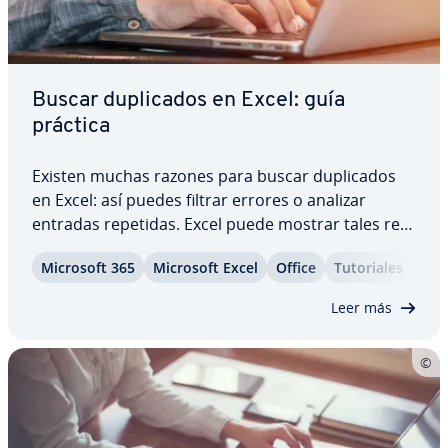
Buscar du­pli­ca­dos en Excel: guía
práctica
Existen muchas razones para buscar du­pli­ca­dos
en Excel: así puedes filtrar errores o analizar
entradas repetidas. Excel puede mostrar tales re­
pe­ti­cio­nes au­to­má­ti­ca­me­n­te con marcas de color
Microsoft 365
Microsoft Excel
Office
Tu­to­ria­les
que permiten ide­n­ti­fi­car­las de un vistazo. Esta
función, además, es fácil de usar. Nosotros…
Leer más