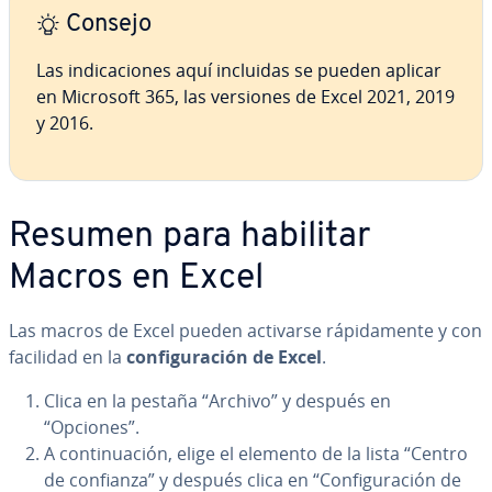
Consejo
Las in­di­ca­cio­nes aquí incluidas se pueden aplicar
en Microsoft 365, las versiones de Excel 2021, 2019
y 2016.
Resumen para habilitar
Macros en Excel
Las macros de Excel pueden activarse rá­pi­da­me­n­te y con
facilidad en la
co­n­fi­gu­ra­ción de Excel
.
Clica en la pestaña “Archivo” y después en
“Opciones”.
A co­n­ti­nua­ción, elige el elemento de la lista “Centro
de confianza” y después clica en “Co­n­fi­gu­ra­ción de