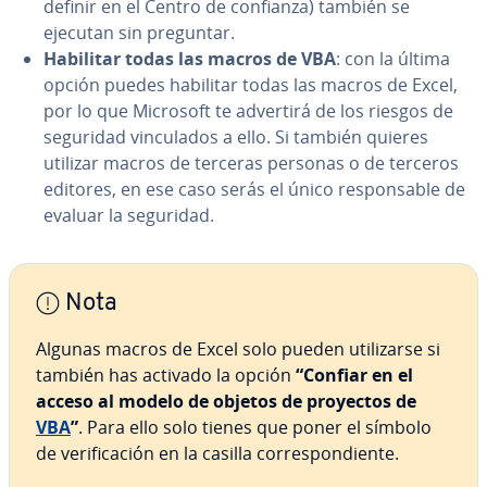
definir en el Centro de confianza) también se
ejecutan sin preguntar.
Habilitar todas las macros de VBA
: con la última
opción puedes habilitar todas las macros de Excel,
por lo que Microsoft te advertirá de los riesgos de
seguridad vi­n­cu­la­dos a ello. Si también quieres
utilizar macros de terceras personas o de terceros
editores, en ese caso serás el único re­s­po­n­sa­ble de
evaluar la seguridad.
Nota
Algunas macros de Excel solo pueden uti­li­zar­se si
también has activado la opción
“Confiar en el
acceso al modelo de objetos de proyectos de
VBA
”
. Para ello solo tienes que poner el símbolo
de ve­ri­fi­ca­ción en la casilla co­rre­s­po­n­die­n­te.