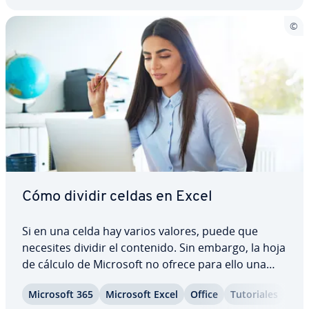
Cómo dividir celdas en Excel
Si en una celda hay varios valores, puede que
necesites dividir el contenido. Sin embargo, la hoja
de cálculo de Microsoft no ofrece para ello una
función en concreto. Sin embargo, puedes dividir
Microsoft 365
Microsoft Excel
Office
Tu­to­ria­les
el contenido de la celda en varias columnas co­n­fi­