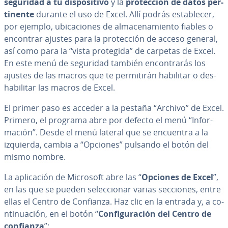
seguridad a tu di­s­po­si­ti­vo
y la
pro­te­c­ción de datos pe­r­
ti­ne­n­te
durante el uso de Excel. Allí podrás es­ta­ble­cer,
por ejemplo, ubi­ca­cio­nes de al­ma­ce­na­mie­n­to fiables o
encontrar ajustes para la pro­te­c­ción de acceso general,
así como para la “vista protegida” de carpetas de Excel.
En este menú de seguridad también en­co­n­tra­rás los
ajustes de las macros que te pe­r­mi­ti­rán habilitar o des­
ha­bi­li­tar las macros de Excel.
El primer paso es acceder a la pestaña “Archivo” de Excel.
Primero, el programa abre por defecto el menú “In­fo­r­
ma­ción”. Desde el menú lateral que se encuentra a la
izquierda, cambia a “Opciones” pulsando el botón del
mismo nombre.
La apli­ca­ción de Microsoft abre las “
Opciones de Excel
”,
en las que se pueden se­le­c­cio­nar varias secciones, entre
ellas el Centro de Confianza. Haz clic en la entrada y, a co­
n­ti­nua­ción, en el botón “
Co­n­fi­gu­ra­ción del Centro de
confianza
”: