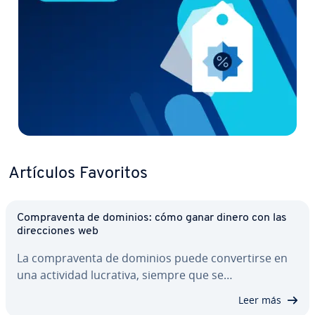
Artículos Favoritos
Co­m­pra­ve­n­ta de dominios: cómo ganar dinero con las
di­re­c­cio­nes web
La co­m­pra­ve­n­ta de dominios puede co­n­ve­r­ti­r­se en
una actividad lucrativa, siempre que se…
Leer más