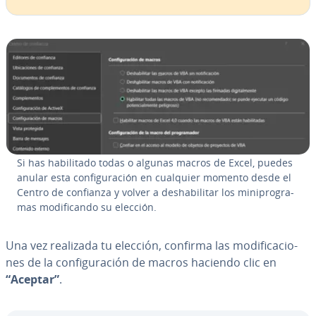
Si has ha­bi­li­ta­do todas o algunas macros de Excel, puedes
anular esta co­n­fi­gu­ra­ción en cualquier momento desde el
Centro de confianza y volver a des­ha­bi­li­tar los mi­ni­pro­gra­
mas mo­di­fi­ca­n­do su elección.
Una vez realizada tu elección, confirma las mo­di­fi­ca­cio­
nes de la co­n­fi­gu­ra­ción de macros haciendo clic en
“Aceptar”
.