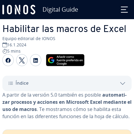
Digital Guide
Saltar al contenido principal
Habilitar las macros de Excel
Equipo editorial de IONOS
16.1.2024
5 mins
Compartir Facebook
Compartir Twitter
Compartir LinkedIn
Índice
A partir de la versión 5.0 también es posible
au­to­ma­ti­
zar procesos y acciones en Microsoft Excel mediante el
uso de macros
. Te mostramos cómo se habilita esta
función en las di­fe­re­n­tes funciones de la hoja de cálculo.