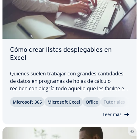
Cómo crear listas de­s­ple­ga­bles en
Excel
Quienes suelen trabajar con grandes ca­n­ti­da­des
de datos en programas de hojas de cálculo
reciben con alegría todo aquello que les facilite el
tra­ta­mie­n­to de los datos. En Excel, las listas de­s­
Microsoft 365
Microsoft Excel
Office
Tu­to­ria­les
ple­ga­bles ayudan a ello. Con la lista de­s­ple­ga­ble
puedes insertar el contenido apropiado…
Leer más