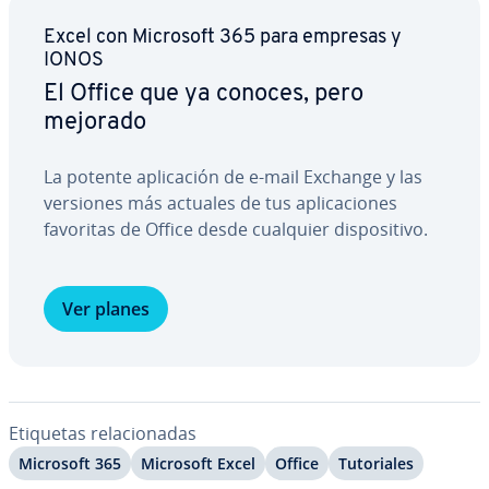
Excel con Microsoft 365 para empresas y
IONOS
El Office que ya conoces, pero
mejorado
La potente apli­ca­ción de e-mail Exchange y las
versiones más actuales de tus apli­ca­cio­nes
favoritas de Office desde cualquier di­s­po­si­ti­vo.
Ver planes
Etiquetas re­la­cio­na­das
Microsoft 365
Microsoft Excel
Office
Tu­to­ria­les