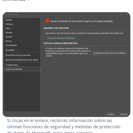
Si clicas en el enlace, recibirás in­fo­r­ma­ción sobre las
últimas funciones de seguridad y medidas de pro­te­c­ción
de datos de Microsoft, entre otros aspectos