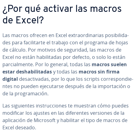
¿Por qué activar las macros
de Excel?
Las macros ofrecen en Excel ex­trao­r­di­na­rias po­si­bi­li­da­
des para fa­ci­li­tar­te el trabajo con el programa de hojas
de cálculo. Por motivos de seguridad, las macros de
Excel no están ha­bi­li­ta­das por defecto, o solo lo están
pa­r­cia­l­me­n­te. Por lo general, todas las
macros suelen
estar des­ha­bi­li­ta­das
y todas las
macros sin firma
digital
des­ac­ti­va­das, por lo que los scripts co­rre­s­po­n­die­
n­tes no pueden eje­cu­tar­se después de la im­po­r­ta­ción o
de la pro­gra­ma­ción.
Las si­guie­n­tes in­s­tru­c­cio­nes te muestran cómo puedes
modificar los ajustes en las di­fe­re­n­tes versiones de la
apli­ca­ción de Microsoft y habilitar el tipo de macros de
Excel deseado.