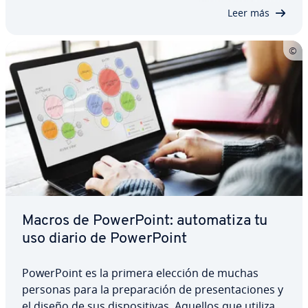
gu­ra­n­do y uti­li­za­n­do una serie de…
Leer más
Macros de Po­we­r­Poi­nt: au­to­ma­ti­za tu
uso diario de Po­we­r­Poi­nt
Po­we­r­Poi­nt es la primera elección de muchas
personas para la pre­pa­ra­ción de pre­se­n­ta­cio­nes y
el diseño de sus di­s­po­si­ti­vas. Aquellos que utilizan