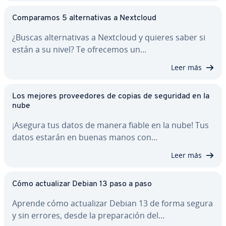
Co­m­pa­ra­mos 5 al­te­r­na­ti­vas a Nextcloud
¿Buscas al­te­r­na­ti­vas a Nextcloud y quieres saber si
están a su nivel? Te ofrecemos un…
Leer más
Los mejores pro­vee­do­res de copias de seguridad en la
nube
¡Asegura tus datos de manera fiable en la nube! Tus
datos estarán en buenas manos con…
Leer más
Cómo ac­tua­li­zar Debian 13 paso a paso
Aprende cómo ac­tua­li­zar Debian 13 de forma segura
y sin errores, desde la pre­pa­ra­ción del…