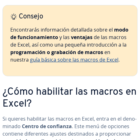
Consejo
En­co­n­tra­rás in­fo­r­ma­ción detallada sobre el
modo
de fu­n­cio­na­mie­n­to
y las
ventajas
de las macros
de Excel, así como una pequeña in­tro­du­c­ción a la
pro­gra­ma­ción o grabación de macros
en
nuestra
guía básica sobre las macros de Excel
.
¿Cómo habilitar las macros en
Excel?
Si quieres habilitar las macros en Excel, entra en el de­no­
mi­na­do
Centro de confianza
. Este menú de opciones
contiene di­fe­re­n­tes ajustes de­s­ti­na­dos a pro­po­r­cio­nar