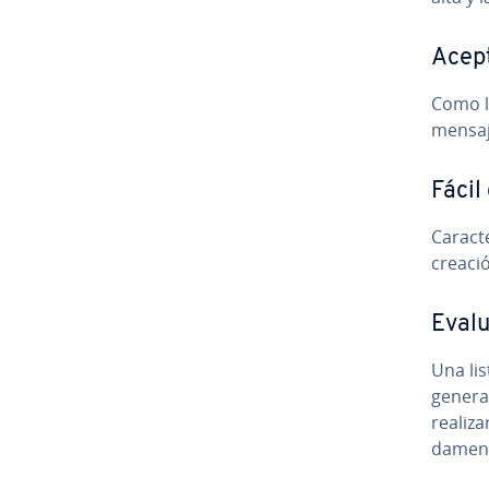
Ace­p­
Como lo
mensaje
Fácil
Ca­ra­c
creaci
Eva­l
Una lis
genera
realiza
da­me­n