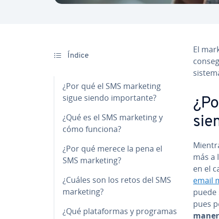
El mark
Índice
consegui
sistema
¿Por qué el SMS marketing
sigue siendo im­po­r­ta­n­te?
¿Po
¿Qué es el SMS marketing y
sien
cómo funciona?
Mientra
¿Por qué merece la pena el
más a l
SMS marketing?
en el 
¿Cuáles son los retos del SMS
email 
marketing?
puede s
pues per
¿Qué pla­ta­fo­r­mas y programas
maner