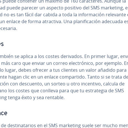
 puede contener un máximo de 160 ca­ra­c­te­res. Aunque la
ad puede parecer un aspecto positivo del SMS marketing, 
d no es tan fácil dar cabida a toda la in­fo­r­ma­ción relevante 
 un enlace de forma atractiva. Una pla­ni­fi­ca­ción adecuada 
cesaria.
es
mbién se aplica a los costes derivados. En primer lugar, env
más caro que enviar un correo ele­c­tró­ni­co, por ejemplo. E
o lugar, debes ofrecer a tus clientes un valor añadido para
te hagan clic en un enlace co­m­pa­r­ti­do. Tanto si se trata d
ión con descuento, un sorteo u otro incentivo, calcula de
o los costes que conlleva para que tu es­tra­te­gia de SMS
ng tenga éxito y sea rentable.
nce
a de de­s­ti­na­ta­rios en el SMS marketing suele ser mucho m