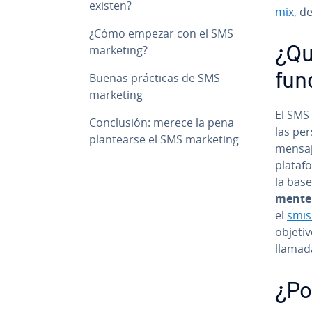
existen?
mix
, d
¿Cómo empezar con el SMS
marketing?
¿Qu
Buenas prácticas de SMS
fun
marketing
El SMS 
Co­n­clu­sión: merece la pena
las per
pla­n­tear­se el SMS marketing
mensaj
pla­ta­
la base
me­n­te
el
smis
objetiv
llamada
¿Po