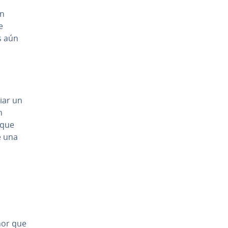
en
e
es aún
iar un
n
 que
e una
enor que