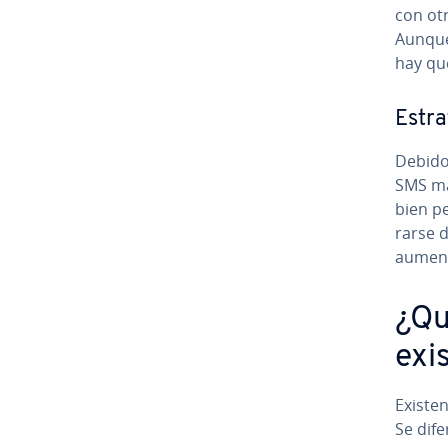
con otr
Aunque 
hay qu
Es­tra
Debido 
SMS mark
bien pe
rar­se 
aumenta
¿Qu
exi
Existe
Se di­fe