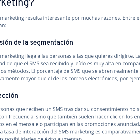
keting?
marketing resulta in­te­re­sa­n­te por muchas razones. Entre e
an:
ión de la se­g­me­n­ta­ción
marketing llega a las personas a las que quieres dirigirte. L
i­dad de que el SMS sea recibido y leído es muy alta en co­m­pa­
os métodos. El po­r­ce­n­ta­je de SMS que se abren realmente e
­ti­va­me­n­te mayor que el de los correos ele­c­tró­ni­cos, por eje
­ac­ción
sonas que reciben un SMS tras dar su co­n­se­n­ti­mie­n­to no s
on fre­cue­n­cia, sino que también suelen hacer clic en los e
s en el mensaje o pa­r­ti­ci­pan en las pro­mo­cio­nes anu­n­cia­
la tasa de in­ter­ac­ción del SMS marketing es co­m­pa­ra­ti­va­me­
las po­si­bi­li­da­des de éxito aumentan.