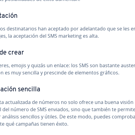
ta­ción
s de­s­ti­na­ta­rios han aceptado por ade­la­n­ta­do que se les 
s, la ace­p­ta­ción del SMS marketing es alta.
 de crear
­te­res, emojis y quizás un enlace: los SMS son bastante auste
ón es muy sencilla y prescinde de elementos gráficos.
ua­ción sencilla
ta ac­tua­li­za­da de números no solo ofrece una buena visión
l del número de SMS enviados, sino que también te permit
r análisis sencillos y útiles. De este modo, puedes comprobar
­te qué campañas tienen éxito.