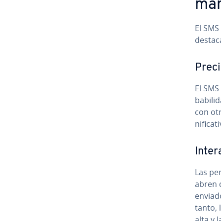
mar
El SMS 
destac
Precis
El SMS 
ba­bi­l
con otr
ni­fi­ca
In­ter
Las per
abren c
enviado
tanto, 
alta y 