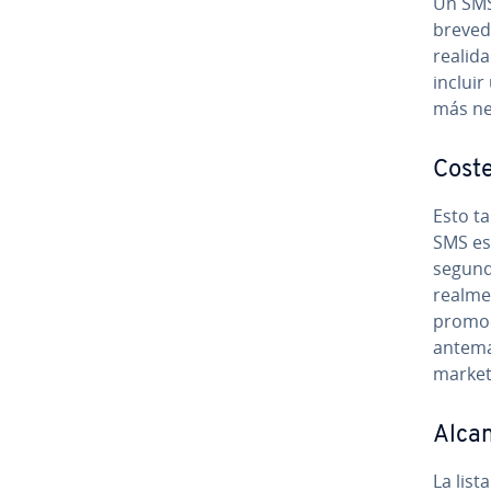
Un SMS
breved
realida
incluir
más ne
Cost
Esto ta
SMS es 
segund
realmen
promoc
anteman
marketi
Alca
La list