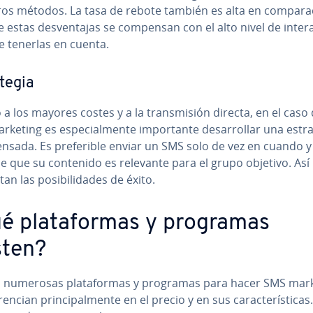
os métodos. La tasa de rebote también es alta en co­m­pa­ra­
estas de­s­ve­n­ta­jas se compensan con el alto nivel de in­ter­a
e tenerlas en cuenta.
­te­gia
a los mayores costes y a la tra­n­s­mi­sión directa, en el caso 
eting es es­pe­cia­l­me­n­te im­po­r­ta­n­te de­sa­rro­llar una es­tra­
nsada. Es pre­fe­ri­ble enviar un SMS solo de vez en cuando y
de que su contenido es relevante para el grupo objetivo. Así
n las po­si­bi­li­da­des de éxito.
é pla­ta­fo­r­mas y programas
sten?
n numerosas pla­ta­fo­r­mas y programas para hacer SMS mark
­re­n­cian pri­n­ci­pa­l­me­n­te en el precio y en sus ca­ra­c­te­rí­s­ti­ca