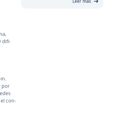
Leer más
na,
i­fi­
in.
y por
puedes
el co­n­