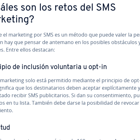
áles son los retos del SMS
keting?
 el marketing por SMS es un método que puede valer la pe
 hay que pensar de antemano en los posibles ob­s­tácu­los y d
­des. Entre ellos destacan:
pio de inclusión vo­lu­n­ta­ria u opt-in
marketing solo está permitido mediante el principio de opt-
nifica que los de­s­ti­na­ta­rios deben aceptar ex­plí­ci­ta­me­n­te 
­ta­do recibir SMS pu­bli­ci­ta­rios. Si dan su co­n­se­n­ti­mie­n­to, 
r­los en tu lista. También debe darse la po­si­bi­li­dad de revocar 
ie­n­to.
itud