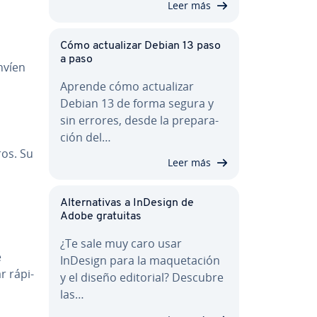
Leer más
Cómo ac­tua­li­zar Debian 13 paso
a paso
envíen
Aprende cómo ac­tua­li­zar
Debian 13 de forma segura y
sin errores, desde la pre­pa­ra­
ción del…
ros. Su
Leer más
Al­te­r­na­ti­vas a InDesign de
Adobe gratuitas
¿Te sale muy caro usar
e
InDesign para la ma­que­ta­ción
 rá­pi­
y el diseño editorial? Descubre
las…