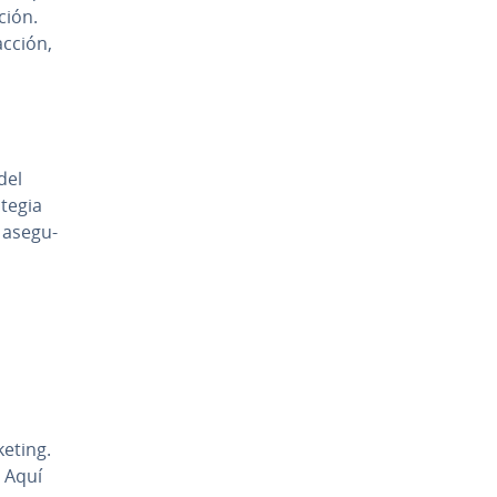
ción.
c­ción,
del
te­gia
 ase­gu­
eting.
s. Aquí