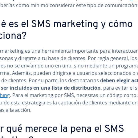
eberías como mínimo co­n­si­de­rar este tipo de co­mu­ni­ca­ción
é es el SMS marketing y cómo
ciona?
marketing es una he­rra­mie­n­ta im­po­r­ta­n­te para in­ter­ac­tua
sonas y dirigirte a tu base de clientes. Por regla general, los
es no se envían de uno en uno, sino mediante un program
fo­r­ma. Además, pueden dirigirse a usuarios se­le­c­cio­na­dos o
 de clientes. Por su parte, los de­s­ti­na­ta­rios
deben elegir ac­t
 ser incluidos en una lista de di­s­tri­bu­ción
, para evitar el
hing
. Para el marketing por SMS, necesitas un código corto.
o de esta es­tra­te­gia es la captación de clientes mediante e
s a la acción.
r qué merece la pena el SMS