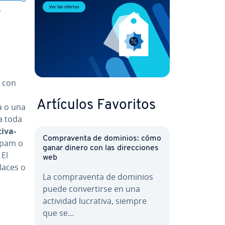
.
r con
Artículos Favoritos
a o una
 a toda
i­va­
Co­m­pra­ve­n­ta de dominios: cómo
 spam o
ganar dinero con las di­re­c­cio­nes
 El
web
nlaces o
La co­m­pra­ve­n­ta de dominios
puede co­n­ve­r­ti­r­se en una
actividad lucrativa, siempre
que se…