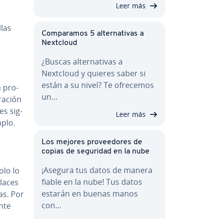
Leer más
llas
Co­m­pa­ra­mos 5 al­te­r­na­ti­vas a
Nextcloud
¿Buscas al­te­r­na­ti­vas a
Nextcloud y quieres saber si
están a su nivel? Te ofrecemos
a pro­
un…
ra­ción
s si­g­
Leer más
mplo.
Los mejores pro­vee­do­res de
copias de seguridad en la nube
¡Asegura tus datos de manera
olo lo
fiable en la nube! Tus datos
nlaces
estarán en buenas manos
das. Por
con…
n­te