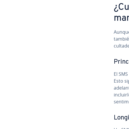
¿Cu
mar
Aunque
también
cu­l­ta
Princi
El SMS 
Esto sig
ade­la­n
in­clui­
se­n­ti­m
Long