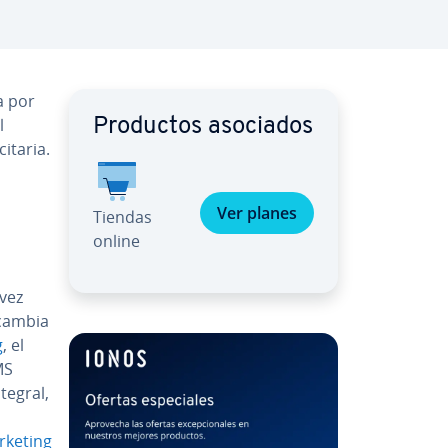
za por
l
Productos asociados
­ta­ria.
Ver planes
Tiendas
online
 vez
 cambia
g
, el
MS
ntegral,
rketing