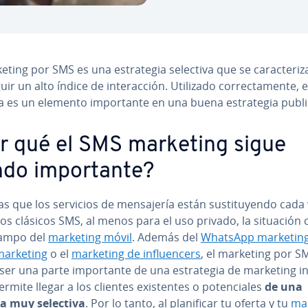
eting por SMS es una es­tra­te­gia selectiva que se ca­ra­c­te­ri­
r un alto índice de in­ter­ac­ción. Utilizado co­rre­c­ta­me­n­te, e
 es un elemento im­po­r­ta­n­te en una buena es­tra­te­gia pu­bli­ci
r qué el SMS marketing sigue
do im­po­r­ta­n­te?
s que los servicios de me­n­sa­je­ría están su­s­ti­tu­ye­n­do cada
os clásicos SMS, al menos para el uso privado, la situación
campo del
marketing móvil
. Además del
WhatsApp marketin
marketing
o el
marketing de in­flue­n­ce­rs
, el marketing por S
er una parte im­po­r­ta­n­te de una es­tra­te­gia de marketing i
mite llegar a los clientes exi­s­te­n­tes o po­te­n­cia­les
de una
a muy selectiva
. Por lo tanto, al pla­ni­fi­car tu oferta y tu
ma