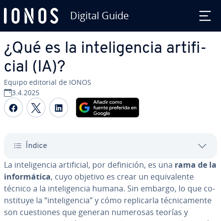
Digital Guide
Saltar al contenido principal
¿Qué es la in­te­li­ge­n­cia ar­ti­fi­
cial (IA)?
Equipo editorial de IONOS
3.4.2025
Compartir Facebook
Compartir Twitter
Compartir LinkedIn
Índice
La in­te­li­ge­n­cia ar­ti­fi­cial, por de­fi­ni­ción, es una
rama de la
in­fo­r­má­ti­ca
, cuyo objetivo es crear un equi­va­le­n­te
técnico a la in­te­li­ge­n­cia humana. Sin embargo, lo que co­
n­s­ti­tu­ye la “in­te­li­ge­n­cia” y cómo re­pli­car­la té­c­ni­ca­me­n­te
son cue­s­tio­nes que generan numerosas teorías y