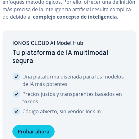
enfoques me­to­do­ló­gi­cos. Por ello, ofrecer una de­fi­ni­ción
más precisa de la in­te­li­ge­n­cia ar­ti­fi­cial resulta co­m­pli­ca­
do debido al
complejo concepto de in­te­li­ge­n­cia
.
IONOS CLOUD AI Model Hub
Tu pla­ta­fo­r­ma de IA mu­l­ti­mo­dal
segura
Una pla­ta­fo­r­ma diseñada para los modelos
de IA más potentes
Precios justos y tra­n­s­pa­re­n­tes basados en
tokens
Código abierto, sin vendor lock-in
Probar ahora