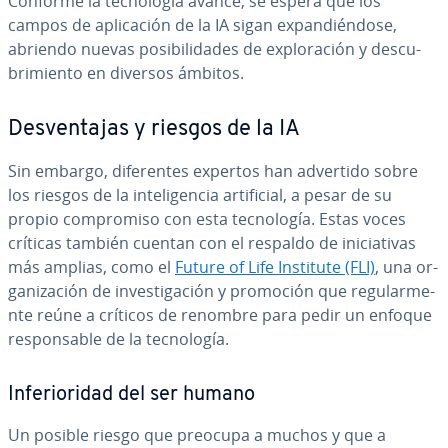
Conforme la te­c­no­lo­gía avance, se espera que los
campos de apli­ca­ción de la IA sigan ex­pa­n­dié­n­do­se,
abriendo nuevas po­si­bi­li­da­des de ex­plo­ra­ción y de­s­cu­
bri­mie­n­to en diversos ámbitos.
De­s­ve­n­ta­jas y riesgos de la IA
Sin embargo, di­fe­re­n­tes expertos han advertido sobre
los riesgos de la in­te­li­ge­n­cia ar­ti­fi­cial, a pesar de su
propio co­m­pro­mi­so con esta te­c­no­lo­gía. Estas voces
críticas también cuentan con el respaldo de ini­cia­ti­vas
más amplias, como el
Future of Life Institute (FLI)
, una or­
ga­ni­za­ción de in­ve­s­ti­ga­ción y promoción que re­gu­la­r­me­
n­te reúne a críticos de renombre para pedir un enfoque
re­s­po­n­sa­ble de la te­c­no­lo­gía.
In­fe­rio­ri­dad del ser humano
Un posible riesgo que preocupa a muchos y que a