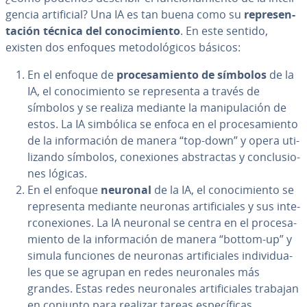
ge­n­cia ar­ti­fi­cial? Una IA es tan buena como su
re­pre­se­n­
ta­ción técnica del co­no­ci­mie­n­to
. En este sentido,
existen dos enfoques me­to­do­ló­gi­cos básicos:
En el enfoque de
pro­ce­sa­mie­n­to de símbolos
de la
IA, el co­no­ci­mie­n­to se re­pre­se­n­ta a través de
símbolos y se realiza mediante la ma­ni­pu­la­ción de
estos. La IA simbólica se enfoca en el pro­ce­sa­mie­n­to
de la in­fo­r­ma­ción de manera “top-down” y opera uti­
li­za­n­do símbolos, co­ne­xio­nes ab­s­tra­c­tas y co­n­clu­sio­
nes lógicas.
En el enfoque
neuronal
de la IA, el co­no­ci­mie­n­to se
re­pre­se­n­ta mediante neuronas ar­ti­fi­cia­les y sus in­te­
r­co­ne­xio­nes. La IA neuronal se centra en el pro­ce­sa­
mie­n­to de la in­fo­r­ma­ción de manera “bottom-up” y
simula funciones de neuronas ar­ti­fi­cia­les in­di­vi­dua­
les que se agrupan en redes neu­ro­na­les más
grandes. Estas redes neu­ro­na­les ar­ti­fi­cia­les trabajan
en conjunto para realizar tareas es­pe­cí­fi­cas.