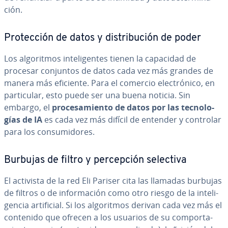
ción.
Pro­te­c­ción de datos y di­s­tri­bu­ción de poder
Los al­go­ri­t­mos in­te­li­ge­n­tes tienen la capacidad de
procesar conjuntos de datos cada vez más grandes de
manera más eficiente. Para el comercio ele­c­tró­ni­co, en
pa­r­ti­cu­lar, esto puede ser una buena noticia. Sin
embargo, el
pro­ce­sa­mie­n­to de datos por las te­c­no­lo­
gías de IA
es cada vez más difícil de entender y controlar
para los co­n­su­mi­do­res.
Burbujas de filtro y pe­r­ce­p­ción selectiva
El activista de la red Eli Pariser cita las llamadas burbujas
de filtros o de in­fo­r­ma­ción como otro riesgo de la in­te­li­
ge­n­cia ar­ti­fi­cial. Si los al­go­ri­t­mos derivan cada vez más el
contenido que ofrecen a los usuarios de su co­m­po­r­ta­