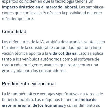
expertos coinciden en que la te­c­no­lo­gía tendrá un
impacto drástico en el mercado laboral
. Las si­m­pli­fi­ca­
cio­nes que conlleva la IA ofrecen la po­si­bi­li­dad de tener
más tiempo libre.
Comodidad
Los de­fe­n­so­res de la IA también destacan las ventajas en
términos de la co­n­si­de­ra­ble comodidad que toda in­no­
va­ción técnica aporta a la
vida cotidiana
. Esto se aplica
tanto a los vehículos autónomos como al software de
tra­du­c­ción in­te­li­ge­n­te, avances que re­pre­se­n­tan una
gran ayuda para los co­n­su­mi­do­res.
Re­n­di­mie­n­to ex­ce­p­cio­nal
La IA también ofrece ventajas si­g­ni­fi­ca­ti­vas en tareas de
beneficio público. Las máquinas tienen un
índice de
error inferior al de los humanos
y su re­n­di­mie­n­to es