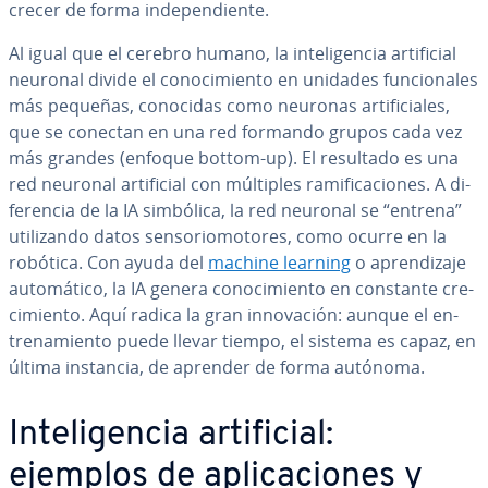
crecer de forma in­de­pe­n­die­n­te.
Al igual que el cerebro humano, la in­te­li­ge­n­cia ar­ti­fi­cial
neuronal divide el co­no­ci­mie­n­to en unidades fu­n­cio­na­les
más pequeñas, conocidas como neuronas ar­ti­fi­cia­les,
que se conectan en una red formando grupos cada vez
más grandes (enfoque bottom-up). El resultado es una
red neuronal ar­ti­fi­cial con múltiples ra­mi­fi­ca­cio­nes. A di­
fe­re­n­cia de la IA simbólica, la red neuronal se “entrena”
uti­li­za­n­do datos se­n­so­rio­mo­to­res, como ocurre en la
robótica. Con ayuda del
machine learning
o apre­n­di­za­je
au­to­má­ti­co, la IA genera co­no­ci­mie­n­to en constante cre­
ci­mie­n­to. Aquí radica la gran in­no­va­ción: aunque el en­
tre­na­mie­n­to puede llevar tiempo, el sistema es capaz, en
última instancia, de aprender de forma autónoma.
In­te­li­ge­n­cia ar­ti­fi­cial:
ejemplos de apli­ca­cio­nes y