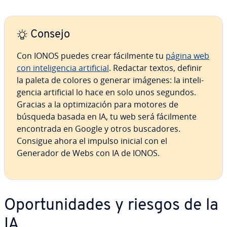
Consejo
Con IONOS puedes crear fá­ci­l­me­n­te tu
página web
con in­te­li­ge­n­cia ar­ti­fi­cial
. Redactar textos, definir
la paleta de colores o generar imágenes: la in­te­li­
ge­n­cia ar­ti­fi­cial lo hace en solo unos segundos.
Gracias a la op­ti­mi­za­ción para motores de
búsqueda basada en IA, tu web será fá­ci­l­me­n­te
en­co­n­tra­da en Google y otros bu­s­ca­do­res.
Consigue ahora el impulso inicial con el
Generador de Webs con IA de IONOS.
Opo­r­tu­ni­da­des y riesgos de la
IA