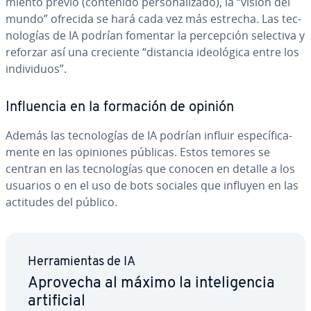
mie­n­to previo (contenido pe­r­so­na­li­za­do), la “visión del
mundo” ofrecida se hará cada vez más estrecha. Las te­c­
no­lo­gías de IA podrían fomentar la pe­r­ce­p­ción selectiva y
reforzar así una creciente “distancia ideo­ló­gi­ca entre los
in­di­vi­duos”.
In­flue­n­cia en la formación de opinión
Además las te­c­no­lo­gías de IA podrían influir es­pe­cí­fi­ca­
me­n­te en las opiniones públicas. Estos temores se
centran en las te­c­no­lo­gías que conocen en detalle a los
usuarios o en el uso de bots sociales que influyen en las
actitudes del público.
He­rra­mie­n­tas de IA
Aprovecha al máximo la in­te­li­ge­n­cia
ar­ti­fi­cial