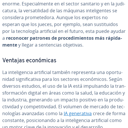
enorme. Es­pe­cia­l­me­n­te en el sector sanitario y en la ju­di­
ca­tu­ra, la ve­r­sa­ti­li­dad de las máquinas in­te­li­ge­n­tes se
considera pro­me­te­do­ra. Aunque los expertos no
esperan que los jueces, por ejemplo, sean su­s­ti­tui­dos
por la te­c­no­lo­gía ar­ti­fi­cial en el futuro, esta puede ayudar
a
reconocer patrones de pro­ce­di­mie­n­tos más rá­pi­da­
me­n­te
y llegar a se­n­te­n­cias objetivas.
Ventajas eco­nó­mi­cas
La in­te­li­ge­n­cia ar­ti­fi­cial también re­pre­se­n­ta una opo­r­tu­
ni­dad si­g­ni­fi­ca­ti­va para los sectores eco­nó­mi­cos. Según
diversos estudios, el uso de la IA está im­pu­l­sa­n­do la tra­n­
s­fo­r­ma­ción digital en áreas como la salud, la educación y
la industria, generando un impacto positivo en la pro­du­
c­ti­vi­dad y co­m­pe­ti­ti­vi­dad. El volumen de mercado de te­c­
no­lo­gías avanzadas como la
IA ge­ne­ra­ti­va
crece de forma
constante, po­si­cio­na­n­do a la in­te­li­ge­n­cia ar­ti­fi­cial como
un motor clave de la in­no­va­ción y el de­sa­rro­llo