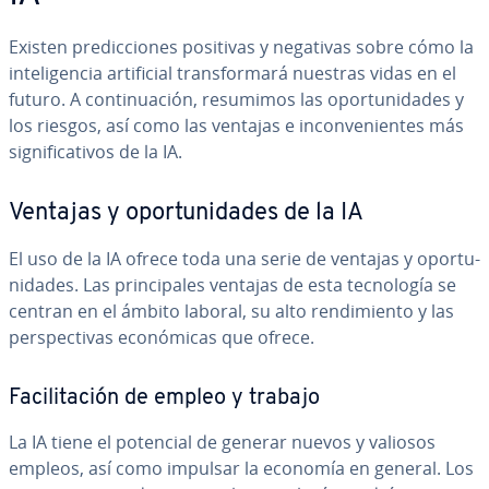
Existen pre­di­c­cio­nes positivas y negativas sobre cómo la
in­te­li­ge­n­cia ar­ti­fi­cial tra­n­s­fo­r­ma­rá nuestras vidas en el
futuro. A co­n­ti­nua­ción, resumimos las opo­r­tu­ni­da­des y
los riesgos, así como las ventajas e in­co­n­ve­nie­n­tes más
si­g­ni­fi­ca­ti­vos de la IA.
Ventajas y opo­r­tu­ni­da­des de la IA
El uso de la IA ofrece toda una serie de ventajas y opo­r­tu­
ni­da­des. Las pri­n­ci­pa­les ventajas de esta te­c­no­lo­gía se
centran en el ámbito laboral, su alto re­n­di­mie­n­to y las
pe­r­s­pe­c­ti­vas eco­nó­mi­cas que ofrece.
Fa­ci­li­ta­ción de empleo y trabajo
La IA tiene el potencial de generar nuevos y valiosos
empleos, así como impulsar la economía en general. Los