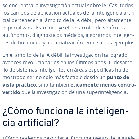
se encuentra la in­ve­s­ti­ga­ción actual sobre IA. Casi todos
los campos de apli­ca­ción actuales de la in­te­li­ge­n­cia ar­ti­fi­
cial pe­r­te­ne­cen al ámbito de la IA débil, pero altamente
es­pe­cia­li­za­da. Esto incluye el de­sa­rro­llo de vehículos
autónomos, dia­g­nó­s­ti­cos médicos, al­go­ri­t­mos in­te­li­ge­n­
tes de búsqueda y au­to­ma­ti­za­ción, entre otros ejemplos.
En el ámbito de la IA débil, la in­ve­s­ti­ga­ción ha logrado
avances re­vo­lu­cio­na­rios en los últimos años. El de­sa­rro­
llo de sistemas in­te­li­ge­n­tes en áreas es­pe­cí­fi­cas ha de­
mo­s­tra­do ser no solo más factible desde un
punto de
vista práctico
, sino también
éti­ca­me­n­te menos co­n­tro­
ve­r­ti­do
que la in­ve­s­ti­ga­ción de una su­pe­ri­n­te­li­ge­n­cia.
¿Cómo funciona la in­te­li­ge­n­
cia ar­ti­fi­cial?
¿Cómo podemos describir el fu­n­cio­na­mie­n­to de la in­te­li­