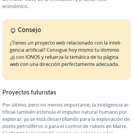
económico.
Consejo
¿Tienes un proyecto web re­la­cio­na­do con la in­te­li­
ge­n­cia ar­ti­fi­cial? Consigue hoy mismo tu dominio
.ai
con IONOS y refuerza la temática de tu página
web con una dirección pe­r­fe­c­ta­me­n­te adecuada.
Proyectos fu­tu­ri­s­tas
Por último, pero no menos im­po­r­ta­n­te, la in­te­li­ge­n­cia ar­
ti­fi­cial también estimula el impulso natural humano por
explorar: ya se está de­sa­rro­lla­n­do para la ex­plo­ra­ción de
pozos pe­tro­lí­fe­ros o para el control de robots en Marte.