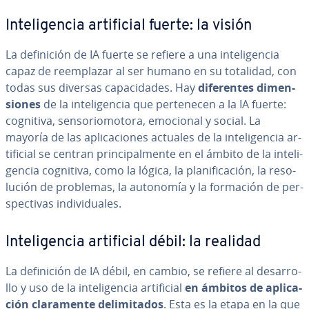
In­te­li­ge­n­cia ar­ti­fi­cial fuerte: la visión
La de­fi­ni­ción de IA fuerte se refiere a una in­te­li­ge­n­cia
capaz de re­em­pla­zar al ser humano en su totalidad, con
todas sus diversas ca­pa­ci­da­des. Hay
di­fe­re­n­tes di­me­n­
sio­nes
de la in­te­li­ge­n­cia que pe­r­te­ne­cen a la IA fuerte:
cognitiva, se­n­so­rio­mo­to­ra, emocional y social. La
mayoría de las apli­ca­cio­nes actuales de la in­te­li­ge­n­cia ar­
ti­fi­cial se centran pri­n­ci­pa­l­me­n­te en el ámbito de la in­te­li­
ge­n­cia cognitiva, como la lógica, la pla­ni­fi­ca­ción, la re­so­
lu­ción de problemas, la autonomía y la formación de pe­r­
s­pe­c­ti­vas in­di­vi­dua­les.
In­te­li­ge­n­cia ar­ti­fi­cial débil: la realidad
La de­fi­ni­ción de IA débil, en cambio, se refiere al de­sa­rro­
llo y uso de la in­te­li­ge­n­cia ar­ti­fi­cial
en ámbitos de apli­ca­
ción cla­ra­me­n­te de­li­mi­ta­dos
. Esta es la etapa en la que