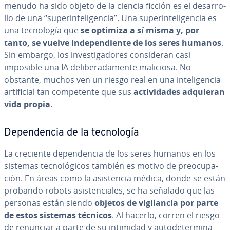
menudo ha sido objeto de la ciencia ficción es el de­sa­rro­
llo de una “su­pe­ri­n­te­li­ge­n­cia”. Una su­pe­ri­n­te­li­ge­n­cia es
una te­c­no­lo­gía que
se optimiza a sí misma y, por
tanto, se vuelve in­de­pe­n­die­n­te de los seres humanos
.
Sin embargo, los in­ve­s­ti­ga­do­res co­n­si­de­ran casi
imposible una IA de­li­be­ra­da­me­n­te maliciosa. No
obstante, muchos ven un riesgo real en una in­te­li­ge­n­cia
ar­ti­fi­cial tan co­m­pe­te­n­te que sus
ac­ti­vi­da­des adquieran
vida propia
.
De­pe­n­de­n­cia de la te­c­no­lo­gía
La creciente de­pe­n­de­n­cia de los seres humanos en los
sistemas te­c­no­ló­gi­cos también es motivo de preo­cu­pa­
ción. En áreas como la asi­s­te­n­cia médica, donde se están
probando robots asi­s­te­n­cia­les, se ha señalado que las
personas están siendo
objetos de vi­gi­la­n­cia por parte
de estos sistemas técnicos
. Al hacerlo, corren el riesgo
de renunciar a parte de su intimidad y au­to­de­te­r­mi­na­