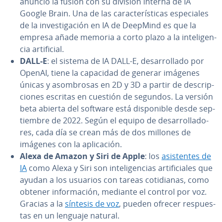
anunció la fusión con su división interna de IA
Google Brain. Una de las ca­ra­c­te­rí­s­ti­cas es­pe­cia­les
de la in­ve­s­ti­ga­ción en IA de DeepMind es que la
empresa añade memoria a corto plazo a la in­te­li­ge­n­
cia ar­ti­fi­cial.
DALL-E
: el sistema de IA DALL-E, de­sa­rro­lla­do por
OpenAI, tiene la capacidad de generar imágenes
únicas y aso­m­bro­sas en 2D y 3D a partir de de­s­cri­p­
cio­nes escritas en cuestión de segundos. La versión
beta abierta del software está di­s­po­ni­ble desde se­p­
tie­m­bre de 2022. Según el equipo de de­sa­rro­lla­do­
res, cada día se crean más de dos millones de
imágenes con la apli­ca­ción.
Alexa de Amazon y Siri de Apple
: los
asi­s­te­n­tes de
IA
como Alexa y Siri son in­te­li­ge­n­cias ar­ti­fi­cia­les que
ayudan a los usuarios con tareas co­ti­dia­nas, como
obtener in­fo­r­ma­ción, mediante el control por voz.
Gracias a la
síntesis de voz
, pueden ofrecer re­s­pue­s­
tas en un lenguaje natural.