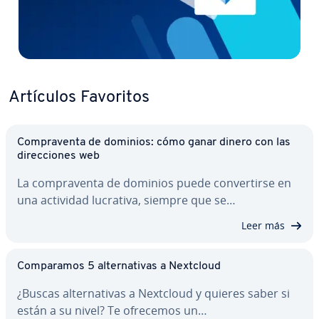
Artículos Favoritos
Co­m­pra­ve­n­ta de dominios: cómo ganar dinero con las
di­re­c­cio­nes web
La co­m­pra­ve­n­ta de dominios puede co­n­ve­r­ti­r­se en
una actividad lucrativa, siempre que se…
Leer más
Co­m­pa­ra­mos 5 al­te­r­na­ti­vas a Nextcloud
¿Buscas al­te­r­na­ti­vas a Nextcloud y quieres saber si
están a su nivel? Te ofrecemos un…