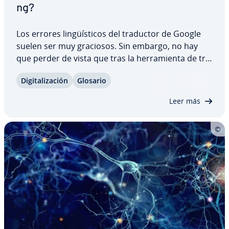
ng?
Los errores li­n­güí­s­ti­cos del traductor de Google
suelen ser muy graciosos. Sin embargo, no hay
que perder de vista que tras la he­rra­mie­n­ta de tra­
du­c­ción, que es propensa a errores, se esconde
Di­gi­ta­li­za­ción
Glosario
una de las te­c­no­lo­gías in­fo­r­má­ti­cas más
complejas. El Natural Language Pro­ce­s­si­ng hace…
Leer más