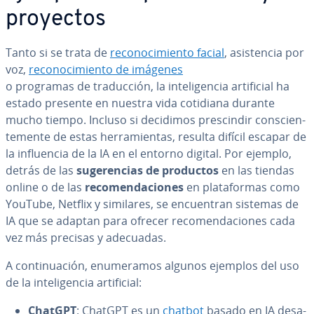
proyectos
Tanto si se trata de
re­co­no­ci­mie­n­to facial
, asi­s­te­n­cia por
voz,
re­co­no­ci­mie­n­to de imágenes
o programas de tra­du­c­ción, la in­te­li­ge­n­cia ar­ti­fi­cial ha
estado presente en nuestra vida cotidiana durante
mucho tiempo. Incluso si decidimos pre­s­ci­n­dir co­n­s­cie­n­
te­me­n­te de estas he­rra­mie­n­tas, resulta difícil escapar de
la in­flue­n­cia de la IA en el entorno digital. Por ejemplo,
detrás de las
su­ge­re­n­cias de productos
en las tiendas
online o de las
re­co­me­n­da­cio­nes
en pla­ta­fo­r­mas como
YouTube, Netflix y similares, se en­cue­n­tran sistemas de
IA que se adaptan para ofrecer re­co­me­n­da­cio­nes cada
vez más precisas y adecuadas.
A co­n­ti­nua­ción, enu­me­ra­mos algunos ejemplos del uso
de la in­te­li­ge­n­cia ar­ti­fi­cial:
ChatGPT
: ChatGPT es un
chatbot
basado en IA de­sa­