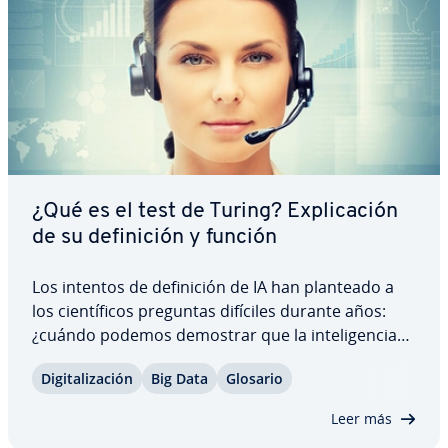
¿Qué es el test de Turing? Ex­pli­ca­ción
de su de­fi­ni­ción y función
Los intentos de de­fi­ni­ción de IA han planteado a
los cie­n­tí­fi­cos preguntas difíciles durante años:
¿cuándo podemos demostrar que la in­te­li­ge­n­cia
de una máquina es realmente similar a la de una
Di­gi­ta­li­za­ción
Big Data
Glosario
persona?, ¿cuándo podemos hablar de co­n­cie­n­cia
si nos referimos a las máquinas? Un…
Leer más