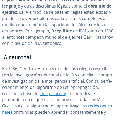
lenguaje
y otras di­s­ci­pli­nas lógicas como el
dominio del
ajedrez
. La IA simbólica se basa en reglas es­ta­ble­ci­das y
puede resolver problemas cada vez más complejos a
medida que aumenta la capacidad de cálculo de los or­
de­na­do­res. Por ejemplo,
Deep Blue
de IBM ganó en 1996
al entonces campeón mundial de ajedrez Garri Kasparov
con la ayuda de la IA simbólica.
IA neuronal
En 1986, Geoffrey Hinton y dos de sus colegas re­su­ci­ta­
ron la in­ve­s­ti­ga­ción neuronal de la IA y con ella el campo
de in­ve­s­ti­ga­ción de la in­te­li­ge­n­cia ar­ti­fi­cial. Con su pe­r­fe­
c­cio­na­mie­n­to del algoritmo de re­tro­pro­pa­ga­ción,
crearon la base del
deep learning
o apre­n­di­za­je
profundo, con el que trabajan hoy casi todas las IA.
Gracias a este algoritmo de apre­n­di­za­je, las
redes neu­ro­
na­les
profundas pueden aprender co­n­s­ta­n­te­me­n­te y