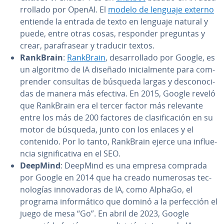
rro­lla­do por OpenAI. El
modelo de lenguaje externo
entiende la entrada de texto en lenguaje natural y
puede, entre otras cosas, responder preguntas y
crear, pa­ra­fra­sear y traducir textos.
RankBrain
:
RankBrain
, de­sa­rro­lla­do por Google, es
un algoritmo de IA diseñado ini­cia­l­me­n­te para co­m­
pre­n­der consultas de búsqueda largas y de­s­co­no­ci­
das de manera más efectiva. En 2015, Google reveló
que RankBrain era el tercer factor más relevante
entre los más de 200 factores de cla­si­fi­ca­ción en su
motor de búsqueda, junto con los enlaces y el
contenido. Por lo tanto, RankBrain ejerce una in­flue­
n­cia si­g­ni­fi­ca­ti­va en el SEO.
DeepMind
: DeepMind es una empresa comprada
por Google en 2014 que ha creado numerosas te­c­
no­lo­gías in­no­va­do­ras de IA, como AlphaGo, el
programa in­fo­r­má­ti­co que dominó a la pe­r­fe­c­ción el
juego de mesa “Go”. En abril de 2023, Google