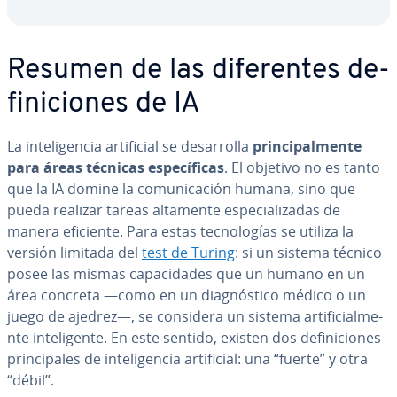
Resumen de las di­fe­re­n­tes de­
fi­ni­cio­nes de IA
La in­te­li­ge­n­cia ar­ti­fi­cial se de­sa­rro­lla
pri­n­ci­pa­l­me­n­te
para áreas técnicas es­pe­cí­fi­cas
. El objetivo no es tanto
que la IA domine la co­mu­ni­ca­ción humana, sino que
pueda realizar tareas altamente es­pe­cia­li­za­das de
manera eficiente. Para estas te­c­no­lo­gías se utiliza la
versión limitada del
test de Turing
: si un sistema técnico
posee las mismas ca­pa­ci­da­des que un humano en un
área concreta —como en un dia­g­nó­s­ti­co médico o un
juego de ajedrez—, se considera un sistema ar­ti­fi­cia­l­me­
n­te in­te­li­ge­n­te. En este sentido, existen dos de­fi­ni­cio­nes
pri­n­ci­pa­les de in­te­li­ge­n­cia ar­ti­fi­cial: una “fuerte” y otra
“débil”.