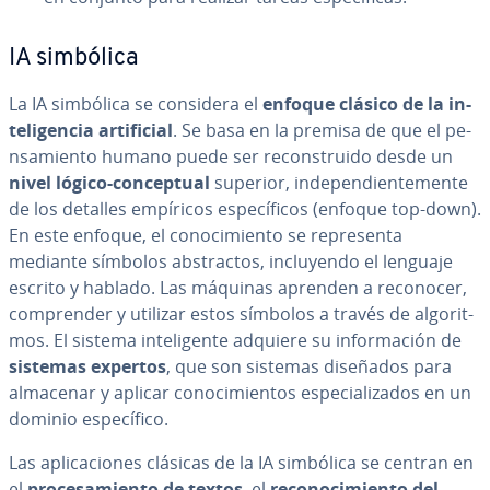
IA simbólica
La IA simbólica se considera el
enfoque clásico de la in­
te­li­ge­n­cia ar­ti­fi­cial
. Se basa en la premisa de que el pe­
n­sa­mie­n­to humano puede ser re­co­n­s­trui­do desde un
nivel lógico-co­n­ce­p­tual
superior, in­de­pe­n­die­n­te­me­n­te
de los detalles empíricos es­pe­cí­fi­cos (enfoque top-down).
En este enfoque, el co­no­ci­mie­n­to se re­pre­se­n­ta
mediante símbolos ab­s­tra­c­tos, in­clu­ye­n­do el lenguaje
escrito y hablado. Las máquinas aprenden a reconocer,
co­m­pre­n­der y utilizar estos símbolos a través de al­go­ri­t­
mos. El sistema in­te­li­ge­n­te adquiere su in­fo­r­ma­ción de
sistemas expertos
, que son sistemas diseñados para
almacenar y aplicar co­no­ci­mie­n­tos es­pe­cia­li­za­dos en un
dominio es­pe­cí­fi­co.
Las apli­ca­cio­nes clásicas de la IA simbólica se centran en
el
pro­ce­sa­mie­n­to de textos
, el
re­co­no­ci­mie­n­to del