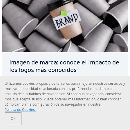
Imagen de marca: conoce el impacto de
los logos más conocidos
Uti­li­za­mos cookies propias y de terceros para mejorar nuestros servicios y
Los logos de las marcas están por todas partes.
mostrarle pu­bli­ci­dad re­la­cio­na­da con sus pre­fe­re­n­cias mediante el
No obstante, no sabemos hasta qué punto somos
análisis de sus hábitos de na­ve­ga­ción. Si continua navegando, co­n­si­de­ra­
capaces de fijarnos en ellos. El estudio Branded
mos que acepta su uso. Puede obtener más in­fo­r­ma­ción, o bien conocer
cómo cambiar la co­n­fi­gu­ra­ción de su navegador en nuestra.
Memory ha llevado a cabo una in­ve­s­ti­ga­ción para
Política de Cookies.
co­m­pro­bar­lo en la que han pa­r­ti­ci­pa­do un total de
OK
150 hombres y mujeres pe­r­te­ne­cie­n­tes a…
Leer más