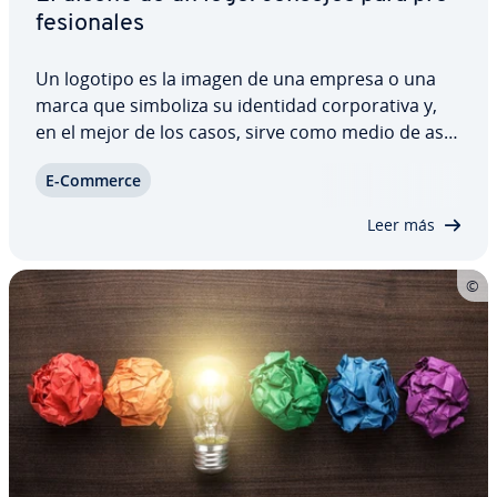
fe­sio­na­les
Un logotipo es la imagen de una empresa o una
marca que simboliza su identidad co­r­po­ra­ti­va y,
en el mejor de los casos, sirve como medio de aso­
cia­ción a una imagen positiva de la compañía.
E-Commerce
Como co­n­se­cue­n­cia, es casi obli­ga­to­rio que toda
marca y empresa cuente con un logotipo…
Leer más