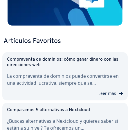
Artículos Favoritos
Co­m­pra­ve­n­ta de dominios: cómo ganar dinero con las
di­re­c­cio­nes web
La co­m­pra­ve­n­ta de dominios puede co­n­ve­r­ti­r­se en
una actividad lucrativa, siempre que se…
Leer más
Co­m­pa­ra­mos 5 al­te­r­na­ti­vas a Nextcloud
¿Buscas al­te­r­na­ti­vas a Nextcloud y quieres saber si
están a su nivel? Te ofrecemos un…