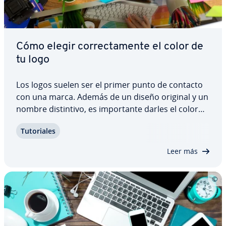
Cómo elegir co­rre­c­ta­me­n­te el color de
tu logo
Los logos suelen ser el primer punto de contacto
con una marca. Además de un diseño original y un
nombre di­s­ti­n­ti­vo, es im­po­r­ta­n­te darles el color
adecuado. Las personas reac­cio­nan emo­cio­na­l­me­
Tu­to­ria­les
n­te a los colores y las imágenes pueden in­flui­r­les
en segundos. Por ello es tan…
Leer más