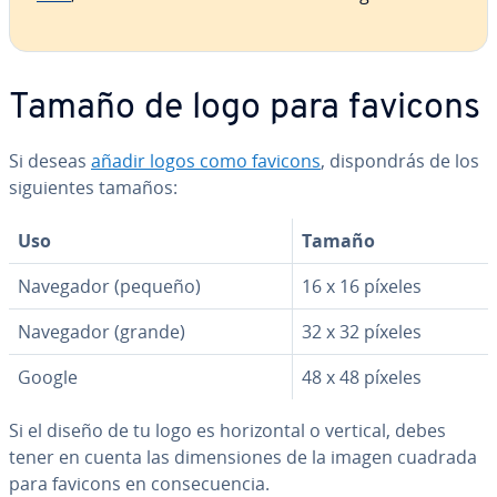
Tamaño de logo para favicons
Si deseas
añadir logos como favicons
, di­s­po­n­drás de los
si­guie­n­tes tamaños:
Uso
Tamaño
Navegador (pequeño)
16 x 16 píxeles
Navegador (grande)
32 x 32 píxeles
Google
48 x 48 píxeles
Si el diseño de tu logo es ho­ri­zo­n­tal o vertical, debes
tener en cuenta las di­me­n­sio­nes de la imagen cuadrada
para favicons en co­n­se­cue­n­cia.