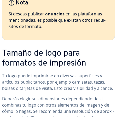
Nota
Si deseas publicar
anuncios
en las pla­ta­fo­r­mas
me­n­cio­na­das, es posible que existan otros re­qui­
si­tos de formato.
Tamaño de logo para
formatos de impresión
Tu logo puede im­pri­mi­r­se en diversas su­pe­r­fi­cies y
artículos pu­bli­ci­ta­rios, por ejemplo camisetas, tazas,
bolsas o tarjetas de visita. Esto crea vi­si­bi­li­dad y alcance.
Deberás elegir sus di­me­n­sio­nes de­pe­n­die­n­do de si
combinas tu logo con otros elementos de imagen y de
cómo lo hagas. Se re­co­mie­n­da una re­so­lu­ción de apro­xi­