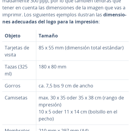
ma­da­me­n­te 300 ppp, por lo que también tendrás que
tener en cuenta las di­me­n­sio­nes de la imagen que vas a
imprimir. Los si­guie­n­tes ejemplos ilustran las
di­me­n­sio­
nes adecuadas del logo para la impresión
:
Objeto
Tamaño
Tarjetas de
85 x 55 mm (dimensión total estándar)
visita
Tazas (325
180 x 80 mm
ml)
Gorros
ca. 7,5 bis 9 cm de ancho
Camisetas
max. 30 x 35 oder 35 x 38 cm (rango de
mpresión)
10 x 5 oder 11 x 14 cm (bolsillo en el
pecho)
Membretes
210 mm x 297 mm (A4)