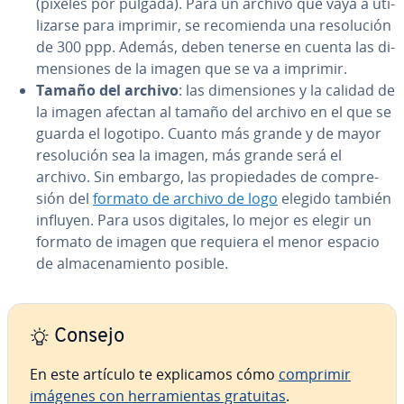
(píxeles por pulgada). Para un archivo que vaya a uti­
li­zar­se para imprimir, se re­co­mie­n­da una re­so­lu­ción
de 300 ppp. Además, deben tenerse en cuenta las di­
me­n­sio­nes de la imagen que se va a imprimir.
Tamaño del archivo
: las di­me­n­sio­nes y la calidad de
la imagen afectan al tamaño del archivo en el que se
guarda el logotipo. Cuanto más grande y de mayor
re­so­lu­ción sea la imagen, más grande será el
archivo. Sin embargo, las pro­pie­da­des de co­m­pre­
sión del
formato de archivo de logo
elegido también
influyen. Para usos digitales, lo mejor es elegir un
formato de imagen que requiera el menor espacio
de al­ma­ce­na­mie­n­to posible.
Consejo
En este artículo te ex­pli­ca­mos cómo
comprimir
imágenes con he­rra­mie­n­tas gratuitas
.