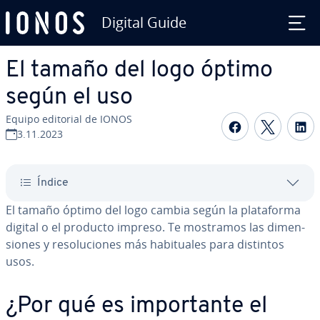
Digital Guide
Saltar al contenido principal
El tamaño del logo óptimo
según el uso
Equipo editorial de IONOS
Compartir 
Compar
C
3.11.2023
Índice
El tamaño óptimo del logo cambia según la pla­ta­fo­r­ma
digital o el producto impreso. Te mostramos las di­me­n­
sio­nes y re­so­lu­cio­nes más ha­bi­tua­les para distintos
usos.
¿Por qué es im­po­r­ta­n­te el