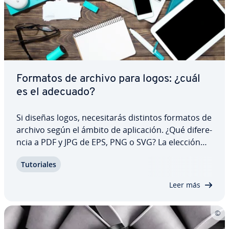
Formatos de archivo para logos: ¿cuál
es el adecuado?
Si diseñas logos, ne­ce­si­ta­rás distintos formatos de
archivo según el ámbito de apli­ca­ción. ¿Qué di­fe­re­
n­cia a PDF y JPG de EPS, PNG o SVG? La elección
del formato de archivo de un logo determina su
Tu­to­ria­les
ada­p­ta­bi­li­dad a di­fe­re­n­tes tamaños y la uni­fo­r­mi­
dad de su color. Te ex­pli­ca­mos qué…
Leer más