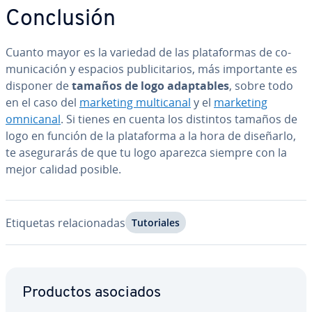
Co­n­clu­sión
Cuanto mayor es la variedad de las pla­ta­fo­r­mas de co­
mu­ni­ca­ción y espacios pu­bli­ci­ta­rios, más im­po­r­ta­n­te es
disponer de
tamaños de logo ada­p­ta­bles
, sobre todo
en el caso del
marketing mu­l­ti­ca­nal
y el
marketing
omnicanal
. Si tienes en cuenta los distintos tamaños de
logo en función de la pla­ta­fo­r­ma a la hora de diseñarlo,
te ase­gu­ra­rás de que tu logo aparezca siempre con la
mejor calidad posible.
Etiquetas re­la­cio­na­das
Tu­to­ria­les
Ir al menú principal
Productos asociados