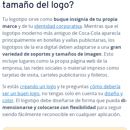
tamaño del logo?
Tu logotipo sirve como
buque insignia de tu propia
marca
y de tu
identidad co­r­po­ra­ti­va
. Mientras que el
logotipo moderno más antiguo de Coca-Cola aparecía
pri­n­ci­pa­l­me­n­te en botellas y vallas pu­bli­ci­ta­rias, los
logotipos de la era digital deben adaptarse a una
gran
variedad de soportes y tamaños de imagen
. Esto
incluye lugares como la propia página web de la
empresa, las redes sociales o material impreso como
tarjetas de visita, carteles pu­bli­ci­ta­rios y folletos.
Si estás
creando un logo
y te preguntas
cómo debería
ser un buen logo
, no tengas solo en cuenta su
diseño y
color
. El logotipo debe diseñarse de forma que pueda
di­
me­n­sio­nar­se y colocarse con fle­xi­bi­li­dad
para seguir
siendo fá­ci­l­me­n­te re­co­no­ci­ble en cualquier apli­ca­ción.