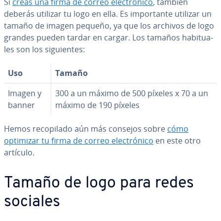
Si
creas una firma de correo ele­c­tró­ni­co
, también
deberás utilizar tu logo en ella. Es im­po­r­ta­n­te utilizar un
tamaño de imagen pequeño, ya que los archivos de logo
grandes pueden tardar en cargar. Los tamaños ha­bi­tua­
les son los si­guie­n­tes:
Uso
Tamaño
Imagen y
300 a un máximo de 500 píxeles x 70 a un
banner
máximo de 190 píxeles
Hemos re­co­pi­la­do aún más consejos sobre
cómo
optimizar tu firma de correo ele­c­tró­ni­co
en este otro
artículo.
Tamaño de logo para redes
sociales