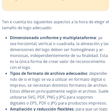
Ten e cuenta los si­guie­n­tes aspectos a la hora de elegir el
tamaño de logo adecuado:
Di­me­n­sio­na­do uniforme y mu­l­ti­pla­ta­fo­r­ma
: ya
sea ho­ri­zo­n­tal, vertical o cuadrada, la ali­nea­ción y las
di­me­n­sio­nes del logo deben ser ho­mo­gé­neas y ar­
mo­nio­sas, in­de­pe­n­die­n­te­me­n­te de su finalidad. Esta
es la única forma de crear valor de re­co­no­ci­mie­n­to
con el logo.
Tipos de formato de archivo adecuados
: de­pe­n­die­
n­do de si el logo se va a utilizar en formato digital o
impreso, se necesitan distintos formatos de archivo.
Estos difieren pri­n­ci­pa­l­me­n­te según el archivo. Suele
uti­li­zar­se SVG, PDF, PNG y JPG para soportes
digitales o EPS, PDF o JPG para productos impresos.
Am­plia­ción y reducción flexibles
: para que un logo