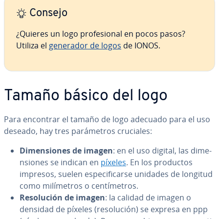
Consejo
¿Quieres un logo pro­fe­sio­nal en pocos pasos?
Utiliza el
generador de logos
de IONOS.
Tamaño básico del logo
Para encontrar el tamaño de logo adecuado para el uso
deseado, hay tres pa­rá­me­tros cruciales:
Di­me­n­sio­nes de imagen
: en el uso digital, las di­me­
n­sio­nes se indican en
píxeles
. En los productos
impresos, suelen es­pe­ci­fi­car­se unidades de longitud
como mi­lí­me­tros o ce­n­tí­me­tros.
Re­so­lu­ción de imagen
: la calidad de imagen o
densidad de píxeles (re­so­lu­ción) se expresa en ppp