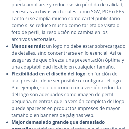
pueda ampliarse y reducirse sin pérdida de calidad,
necesitas archivos ve­c­to­ria­les como SGV, PDF o EPS.
Tanto si se amplía mucho como cartel pu­bli­ci­ta­rio
como si se reduce mucho como tarjeta de visita o
foto de perfil, la re­so­lu­ción no cambia en los
archivos ve­c­to­ria­les.
Menos es más
: un logo no debe estar so­bre­ca­r­ga­do
de detalles, sino co­n­ce­n­trar­se en lo esencial. Así te
aseguras de que ofrezca una pre­se­n­ta­ción óptima y
una ada­p­ta­bi­li­dad flexible en cualquier tamaño.
Fle­xi­bi­li­dad en el diseño del logo
: en función del
uso previsto, debe ser posible re­co­n­fi­gu­rar el logo.
Por ejemplo, solo un icono o una versión reducida
del logo son adecuados como imagen de perfil
pequeña, mientras que la versión completa del logo
puede aparecer en productos impresos de mayor
tamaño o en banners de páginas web.
Mejor demasiado grande que demasiado