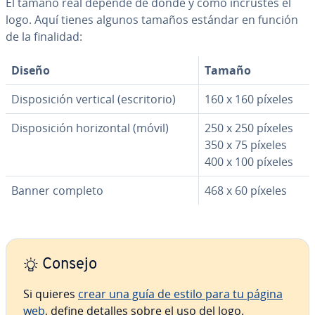
El tamaño real depende de dónde y cómo incrustes el
logo. Aquí tienes algunos tamaños estándar en función
de la finalidad:
Diseño
Tamaño
Di­s­po­si­ción vertical (es­cri­to­rio)
160 x 160 píxeles
Di­s­po­si­ción ho­ri­zo­n­tal (móvil)
250 x 250 píxeles
350 x 75 píxeles
400 x 100 píxeles
Banner completo
468 x 60 píxeles
Consejo
Si quieres
crear una guía de estilo para tu página
web
, define detalles sobre el uso del logo.