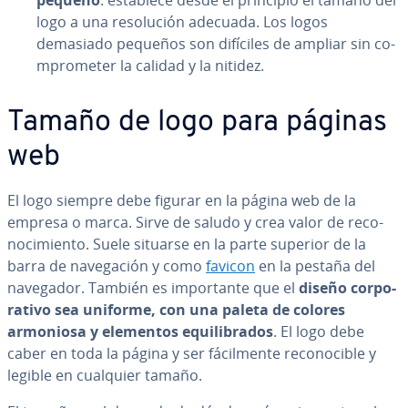
pequeño
: establece desde el principio el tamaño del
logo a una re­so­lu­ción adecuada. Los logos
demasiado pequeños son difíciles de ampliar sin co­
m­pro­me­ter la calidad y la nitidez.
Tamaño de logo para páginas
web
El logo siempre debe figurar en la página web de la
empresa o marca. Sirve de saludo y crea valor de re­co­
no­ci­mie­n­to. Suele situarse en la parte superior de la
barra de na­ve­ga­ción y como
favicon
en la pestaña del
navegador. También es im­po­r­ta­n­te que el
diseño co­r­po­
ra­ti­vo sea uniforme, con una paleta de colores
armoniosa y elementos equi­li­bra­dos
. El logo debe
caber en toda la página y ser fá­ci­l­me­n­te re­co­no­ci­ble y
legible en cualquier tamaño.