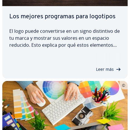
Los mejores programas para logotipos
El logo puede co­n­ve­r­ti­r­se en un signo di­s­ti­n­ti­vo de
tu marca y mostrar sus valores en un espacio
reducido. Esto explica por qué estos elementos
son tan im­po­r­ta­n­tes para el branding. Para
crearlos, existen varios programas que pueden
ayudarte. Puedes elegir entre programas para…
Leer más