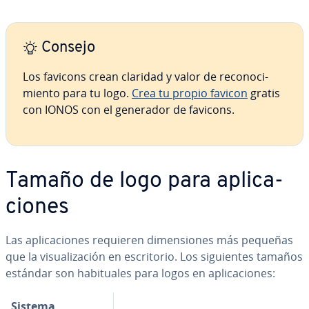
Consejo
Los favicons crean claridad y valor de re­co­no­ci­
mie­n­to para tu logo.
Crea tu propio favicon
gratis
con IONOS con el generador de favicons.
Tamaño de logo para apli­ca­
cio­nes
Las apli­ca­cio­nes requieren di­me­n­sio­nes más pequeñas
que la vi­sua­li­za­ción en es­cri­to­rio. Los si­guie­n­tes tamaños
estándar son ha­bi­tua­les para logos en apli­ca­cio­nes:
Sistema