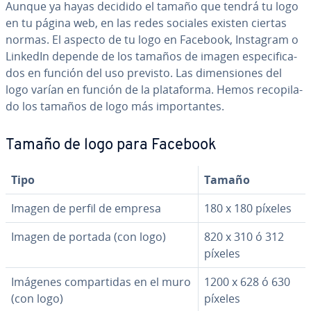
Aunque ya hayas decidido el tamaño que tendrá tu logo
en tu página web, en las redes sociales existen ciertas
normas. El aspecto de tu logo en Facebook, Instagram o
LinkedIn depende de los tamaños de imagen es­pe­ci­fi­ca­
dos en función del uso previsto. Las di­me­n­sio­nes del
logo varían en función de la pla­ta­fo­r­ma. Hemos re­co­pi­la­
do los tamaños de logo más im­po­r­ta­n­tes.
Tamaño de logo para Facebook
Tipo
Tamaño
Imagen de perfil de empresa
180 x 180 píxeles
Imagen de portada (con logo)
820 x 310 ó 312
píxeles
Imágenes co­m­pa­r­ti­das en el muro
1200 x 628 ó 630
(con logo)
píxeles