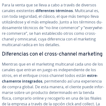
Para la venta que se lleva a cabo a través de diversos
canales exi­s­te­n­tes
di­fe­re­n­tes términos
. Mu­l­ti­ca­nal es,
con toda seguridad, el clásico, el que más tiempo lleva
uti­li­zá­n­do­se y el más empleado. Junto a los términos du­
do­sa­me­n­te técnicos de “no-line commerce” y “eve­r­y­whe­
re commerce”, se han es­ta­ble­ci­do otros como cross-
chanel y omnicanal, cuya di­fe­re­n­cia con el marketing
mu­l­ti­ca­nal radica en los detalles.
Di­fe­re­n­cias con el cross-channel marketing
Mientras que en el marketing mu­l­ti­ca­nal cada uno de los
canales que entran en juego es in­de­pe­n­die­n­te de los
otros, en el enfoque cross-channel todos están
es­tre­
cha­me­n­te in­te­gra­dos
, pe­r­mi­tie­n­do así una ex­pe­rie­n­cia
de compra global. De esta manera, el cliente puede in­fo­r­
mar­se sobre un producto de­te­r­mi­na­do en la tienda
física, comprarlo online y recogerlo en una de las filiales
de la empresa a través de la opción click and collect. La