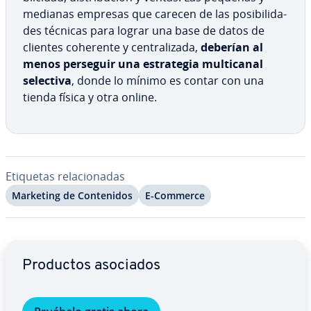
medianas empresas que carecen de las po­si­bi­li­da­
des técnicas para lograr una base de datos de
clientes coherente y ce­n­tra­li­za­da,
deberían al
menos perseguir una es­tra­te­gia mu­l­ti­ca­nal
selectiva
, donde lo mínimo es contar con una
tienda física y otra online.
Etiquetas re­la­cio­na­das
Marketing de Co­n­te­ni­dos
E-Commerce
Ir al menú principal
Productos asociados