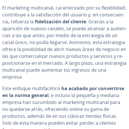
El marketing mu­l­ti­ca­nal, ca­ra­c­te­ri­za­do por su fle­xi­bi­li­dad,
co­n­tri­bu­ye a la sa­ti­s­fa­c­ción del usuario y, en co­n­se­cue­n­
cia, refuerza la
fi­de­li­za­ción del cliente
. Gracias a la
aparición de nuevos canales, se puede alcanzar a au­die­n­
cias a las que antes, por medio de la es­tra­te­gia de un
canal único, no podía llegarse. Asimismo, esta es­tra­te­gia
ofrece la po­si­bi­li­dad de abrir nuevas áreas de negocio en
las que co­me­r­cia­li­zar nuevos productos y servicios y re­
po­si­cio­nar­se en el mercado. A largo plazo, una es­tra­te­gia
mu­l­ti­ca­nal puede aumentar los ingresos de una
empresa.
Este enfoque mu­l­ti­fa­cé­ti­co
ha acabado por co­n­ve­r­ti­r­se
en la norma general
, e incluso la pequeña y mediana
empresa han sucumbido al marketing mu­l­ti­ca­nal para
no quedarse atrás, ofre­cie­n­do online su gama de
productos, además de en sus clásicas tiendas físicas.
Solo de esta manera pueden evitar perder a clientes