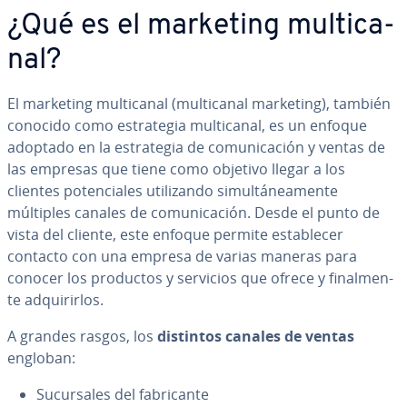
¿Qué es el marketing mu­l­ti­ca­
nal?
El marketing mu­l­ti­ca­nal (mu­l­ti­ca­nal marketing), también
conocido como es­tra­te­gia mu­l­ti­ca­nal, es un enfoque
adoptado en la es­tra­te­gia de co­mu­ni­ca­ción y ventas de
las empresas que tiene como objetivo llegar a los
clientes po­te­n­cia­les uti­li­za­n­do si­mu­l­tá­nea­me­n­te
múltiples canales de co­mu­ni­ca­ción. Desde el punto de
vista del cliente, este enfoque permite es­ta­ble­cer
contacto con una empresa de varias maneras para
conocer los productos y servicios que ofrece y fi­na­l­me­n­
te ad­qui­ri­r­los.
A grandes rasgos, los
distintos canales de ventas
engloban:
Su­cu­r­sa­les del fa­bri­ca­n­te