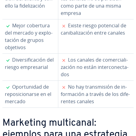
ello la fi­de­li­za­ción
como parte de una misma
empresa
✓
✗
Mejor cobertura
Existe riesgo potencial de
del mercado y ex­plo­
ca­ni­ba­li­za­ción entre canales
ta­ción de grupos
objetivos
✓
✗
Di­ve­r­si­fi­ca­ción del
Los canales de co­me­r­cia­li­
riesgo em­pre­sa­rial
za­ción no están in­te­r­co­ne­c­ta­
dos
✓
✗
Opo­r­tu­ni­dad de
No hay tra­n­s­mi­sión de in­
re­po­si­cio­nar­se en el
fo­r­ma­ción a través de los di­fe­
mercado
re­n­tes canales
Marketing mu­l­ti­ca­nal:
ejemplos para una es­tra­te­gia