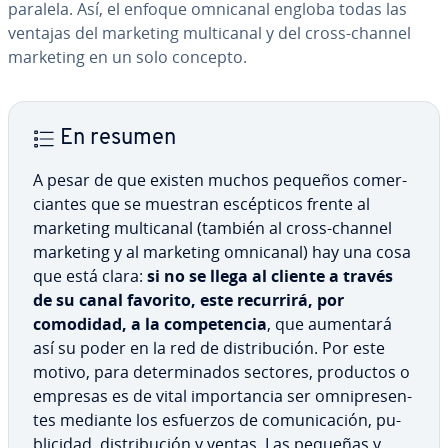
paralela. Así, el enfoque omnicanal engloba todas las
ventajas del marketing mu­l­ti­ca­nal y del cross-channel
marketing en un solo concepto.
En resumen
A pesar de que existen muchos pequeños co­me­r­
cia­n­tes que se muestran es­cé­p­ti­cos frente al
marketing mu­l­ti­ca­nal (también al cross-channel
marketing y al marketing omnicanal) hay una cosa
que está clara:
si no se llega al cliente a través
de su canal favorito, este recurrirá, por
comodidad, a la co­m­pe­te­n­cia
, que aumentará
así su poder en la red de di­s­tri­bu­ción. Por este
motivo, para de­te­r­mi­na­dos sectores, productos o
empresas es de vital im­po­r­ta­n­cia ser om­ni­pre­se­n­
tes mediante los esfuerzos de co­mu­ni­ca­ción, pu­
bli­ci­dad, di­s­tri­bu­ción y ventas. Las pequeñas y