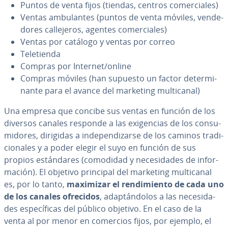
Puntos de venta fijos (tiendas, centros co­me­r­cia­les)
Ventas am­bu­la­n­tes (puntos de venta móviles, ve­n­de­
do­res ca­lle­je­ros, agentes co­me­r­cia­les)
Ventas por catálogo y ventas por correo
Te­le­tie­n­da
Compras por Internet/online
Compras móviles (han supuesto un factor de­te­r­mi­
na­n­te para el avance del marketing mu­l­ti­ca­nal)
Una empresa que concibe sus ventas en función de los
diversos canales responde a las exi­ge­n­cias de los co­n­su­
mi­do­res, dirigidas a in­de­pe­n­di­zar­se de los caminos tra­di­
cio­na­les y a poder elegir el suyo en función de sus
propios es­tá­n­da­res (comodidad y ne­ce­si­da­des de in­fo­r­
ma­ción). El objetivo principal del marketing mu­l­ti­ca­nal
es, por lo tanto,
maximizar el re­n­di­mie­n­to de cada uno
de los canales ofrecidos
, ada­p­tá­n­do­los a las ne­ce­si­da­
des es­pe­cí­fi­cas del público objetivo. En el caso de la
venta al por menor en comercios fijos, por ejemplo, el