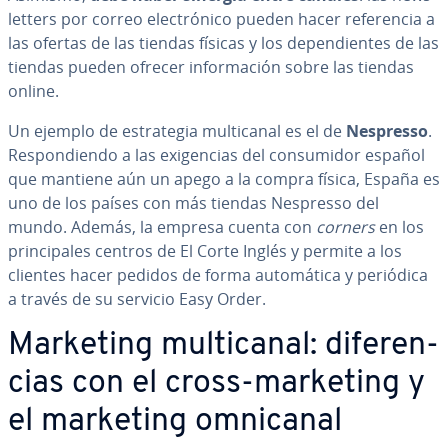
le­t­te­rs por correo ele­c­tró­ni­co pueden hacer re­fe­re­n­cia a
las ofertas de las tiendas físicas y los de­pe­n­die­n­tes de las
tiendas pueden ofrecer in­fo­r­ma­ción sobre las tiendas
online.
Un ejemplo de es­tra­te­gia mu­l­ti­ca­nal es el de
Nespresso
.
Re­s­po­n­die­n­do a las exi­ge­n­cias del co­n­su­mi­dor español
que mantiene aún un apego a la compra física, España es
uno de los países con más tiendas Nespresso del
mundo. Además, la empresa cuenta con
corners
en los
pri­n­ci­pa­les centros de El Corte Inglés y permite a los
clientes hacer pedidos de forma au­to­má­ti­ca y periódica
a través de su servicio Easy Order.
Marketing mu­l­ti­ca­nal: di­fe­re­n­
cias con el cross-marketing y
el marketing omnicanal