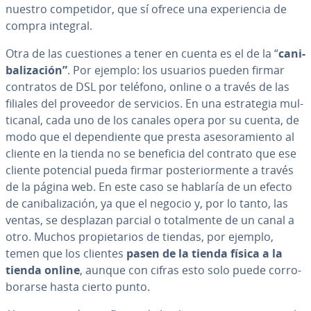
nuestro co­m­pe­ti­dor, que sí ofrece una ex­pe­rie­n­cia de
compra integral.
Otra de las cue­s­tio­nes a tener en cuenta es el de la “
ca­ni­
ba­li­za­ción”
. Por ejemplo: los usuarios pueden firmar
contratos de DSL por teléfono, online o a través de las
filiales del proveedor de servicios. En una es­tra­te­gia mu­l­
ti­ca­nal, cada uno de los canales opera por su cuenta, de
modo que el de­pe­n­die­n­te que presta ase­so­ra­mie­n­to al
cliente en la tienda no se beneficia del contrato que ese
cliente potencial pueda firmar po­s­te­rio­r­me­n­te a través
de la página web. En este caso se hablaría de un efecto
de ca­ni­ba­li­za­ción, ya que el negocio y, por lo tanto, las
ventas, se desplazan parcial o to­ta­l­me­n­te de un canal a
otro. Muchos pro­pie­ta­rios de tiendas, por ejemplo,
temen que los clientes
pasen de la tienda física a la
tienda online
, aunque con cifras esto solo puede co­rro­
bo­rar­se hasta cierto punto.