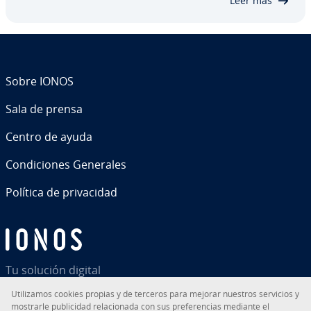
Leer más
Sobre IONOS
Sala de prensa
Centro de ayuda
Co­n­di­cio­nes Generales
Política de pri­va­ci­dad
Tu solución digital
Uti­li­za­mos cookies propias y de terceros para mejorar nuestros servicios y
mostrarle pu­bli­ci­dad re­la­cio­na­da con sus pre­fe­re­n­cias mediante el