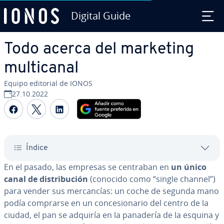
Digital Guide
Saltar al contenido principal
Todo acerca del marketing
mu­l­ti­ca­nal
Equipo editorial de IONOS
27.10.2022
Compartir Facebook
Compartir Twitter
Compartir LinkedIn
Índice
En el pasado, las empresas se centraban en
un único
canal de di­s­tri­bu­ción
(conocido como “single channel”)
para vender sus me­r­ca­n­cías: un coche de segunda mano
podía comprarse en un co­n­ce­sio­na­rio del centro de la
ciudad, el pan se adquiría en la panadería de la esquina y