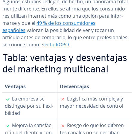
Algunos estudios reflejan, de hecho, un panorama to­ta­l­
me­n­te diferente. En ellos se afirma que los co­n­su­mi­do­
res utilizan Internet más como una opción para in­fo­r­
mar­se y que el
49 % de los co­n­su­mi­do­res
españoles
valoran la po­si­bi­li­dad de ver y tocar un
artículo antes de comprarlo, lo que entre pro­fe­sio­na­les
se conoce como
efecto ROPO
.
Tabla: ventajas y de­s­ve­n­ta­jas
del marketing mu­l­ti­ca­nal
Ventajas
De­s­ve­n­ta­jas
✓
✗
La empresa se
Logística más compleja y
distingue por su fle­xi­
mayor necesidad de control
bi­li­dad
✓
✗
Mejora la sa­ti­s­fa­c­
Riesgo de que los di­fe­re­n­
ción del cliente y con
tes canales no se perciban