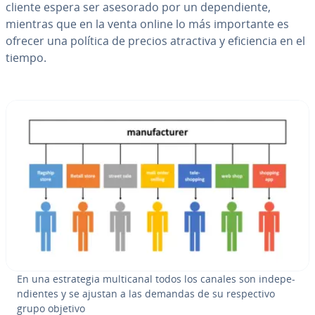
cliente espera ser asesorado por un de­pe­n­die­n­te,
mientras que en la venta online lo más im­po­r­ta­n­te es
ofrecer una política de precios atractiva y efi­cie­n­cia en el
tiempo.
En una es­tra­te­gia mu­l­ti­ca­nal todos los canales son in­de­pe­
n­die­n­tes y se ajustan a las demandas de su re­s­pe­c­ti­vo
grupo objetivo