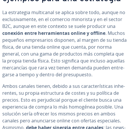
La es­tra­te­gia mu­l­ti­ca­nal se aplica sobre todo, aunque no
ex­clu­si­va­me­n­te, en el comercio minorista y en el sector
B2C, aunque en este contexto se suele producir una
conexión entre he­rra­mie­n­tas online y offline
. Muchos
pequeños em­pre­sa­rios disponen, al margen de su tienda
física, de una tienda online que cuenta, por norma
general, con una gama de productos más completa que
la propia tienda física. Esto significa que incluso aquellas
me­r­ca­n­cías que rara vez tienen demanda pueden en­tre­
gar­se a tiempo y dentro del pre­su­pue­s­to.
Ambos canales tienen, debido a sus ca­ra­c­te­rí­s­ti­cas inhe­
re­n­tes, su propia es­tru­c­tu­ra de costes y su política de
precios. Esto es pe­r­ju­di­cial porque el cliente busca una
ex­pe­rie­n­cia de compra lo más homogénea posible. Una
solución sería ofrecer los mismos precios en ambos
canales pero anu­n­ciar­se online con ofertas es­pe­cia­les.
Asimismo,
debe haber sinergia entre canales
: las ne­w­s­