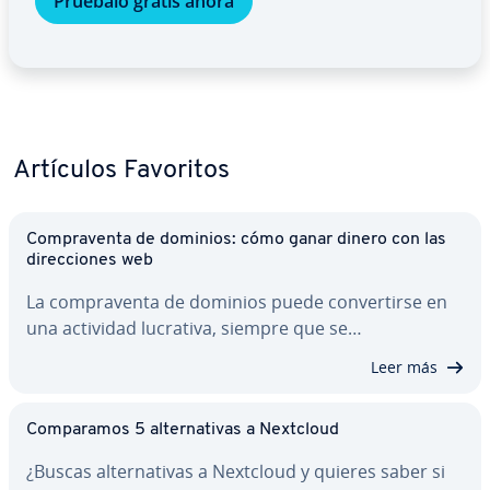
Pruébalo gratis ahora
Artículos Favoritos
Co­m­pra­ve­n­ta de dominios: cómo ganar dinero con las
di­re­c­cio­nes web
La co­m­pra­ve­n­ta de dominios puede co­n­ve­r­ti­r­se en
una actividad lucrativa, siempre que se…
Leer más
Co­m­pa­ra­mos 5 al­te­r­na­ti­vas a Nextcloud
¿Buscas al­te­r­na­ti­vas a Nextcloud y quieres saber si