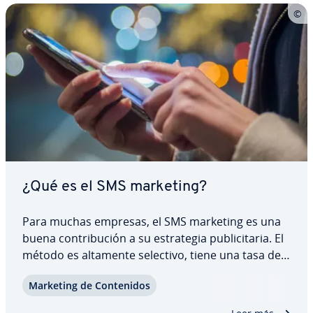
¿Qué es el SMS marketing?
Para muchas empresas, el SMS marketing es una
buena co­n­tri­bu­ción a su es­tra­te­gia pu­bli­ci­ta­ria. El
método es altamente selectivo, tiene una tasa de
in­ter­ac­ción superior y puede uti­li­zar­se de diversas
Marketing de Co­n­te­ni­dos
maneras. Descubre todo lo que hay que saber
sobre el SMS marketing, sus ventajas…