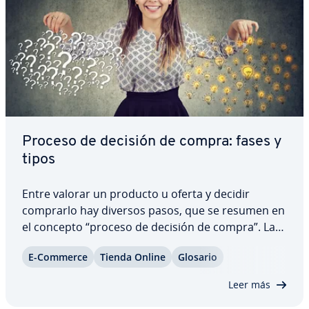
Proceso de decisión de compra: fases y
tipos
Entre valorar un producto u oferta y decidir
comprarlo hay diversos pasos, que se resumen en
el concepto “proceso de decisión de compra”. La
decisión de compra es el término genérico que
E-Commerce
Tienda Online
Glosario
designa los complejos procesos e in­flue­n­cias emo­
cio­na­les y ra­cio­na­les que llevan a una…
Leer más