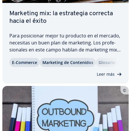
Marketing mix: la es­tra­te­gia correcta
hacia el éxito
Para po­si­cio­nar mejor tu producto en el mercado,
necesitas un buen plan de marketing. Los pro­fe­
sio­na­les en este campo hablan de marketing mix
para hacer re­fe­re­n­cia al conjunto de acciones
E-Commerce
Marketing de Co­n­te­ni­dos
Glosario
llevadas a cabo para la co­me­r­cia­li­za­ción de un
producto. Descubre con nosotros qué es el…
Leer más