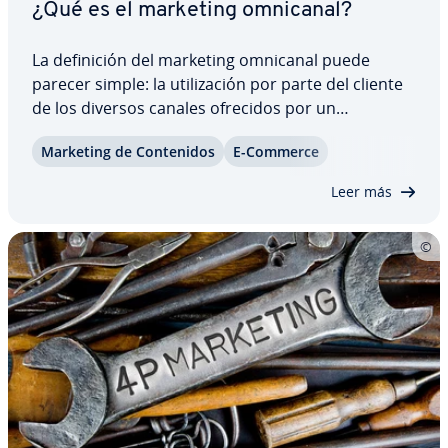
¿Qué es el marketing omnicanal?
La de­fi­ni­ción del marketing omnicanal puede
parecer simple: la uti­li­za­ción por parte del cliente
de los diversos canales ofrecidos por un
proveedor durante la tra­n­sac­ción comercial.
Marketing de Co­n­te­ni­dos
E-Commerce
Después serán atendidos por medio del marketing
de diálogo y alentados a llevar a cabo nuevas…
Leer más