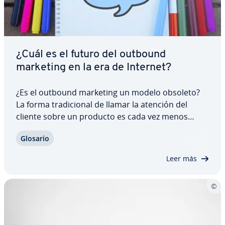
¿Cuál es el futuro del outbound
marketing en la era de Internet?
¿Es el outbound marketing un modelo obsoleto?
La forma tra­di­cio­nal de llamar la atención del
cliente sobre un producto es cada vez menos
relevante en la era de Internet. En lugar de ello, se
Glosario
pro­po­r­cio­nan ofertas in­fo­r­ma­ti­vas que los clientes
en potencia pueden descubrir y…
Leer más