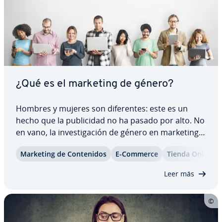
¿Qué es el marketing de género?
Hombres y mujeres son di­fe­re­n­tes: este es un
hecho que la pu­bli­ci­dad no ha pasado por alto. No
en vano, la in­ve­s­ti­ga­ción de género en marketing
está ganando cada vez más re­le­va­n­cia. Ahora bien,
Marketing de Co­n­te­ni­dos
E-Commerce
Tienda Online
¿qué se entiende bajo la etiqueta de marketing de
género y cómo funciona esta…
Leer más