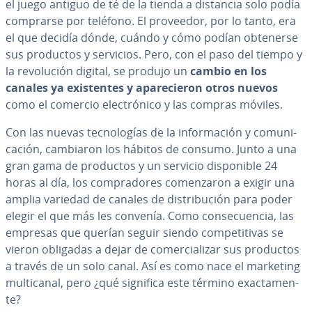
el juego antiguo de té de la tienda a distancia solo podía
comprarse por teléfono. El proveedor, por lo tanto, era
el que decidía dónde, cuándo y cómo podían obtenerse
sus productos y servicios. Pero, con el paso del tiempo y
la re­vo­lu­ción digital, se produjo un
cambio en los
canales ya exi­s­te­n­tes y apa­re­cie­ron otros nuevos
como el comercio ele­c­tró­ni­co y las compras móviles.
Con las nuevas te­c­no­lo­gías de la in­fo­r­ma­ción y co­mu­ni­
ca­ción, cambiaron los hábitos de consumo. Junto a una
gran gama de productos y un servicio di­s­po­ni­ble 24
horas al día, los co­m­pra­do­res co­me­n­za­ron a exigir una
amplia variedad de canales de di­s­tri­bu­ción para poder
elegir el que más les convenía. Como co­n­se­cue­n­cia, las
empresas que querían seguir siendo co­m­pe­ti­ti­vas se
vieron obligadas a dejar de co­me­r­cia­li­zar sus productos
a través de un solo canal. Así es como nace el marketing
mu­l­ti­ca­nal, pero ¿qué significa este término exac­ta­me­n­
te?