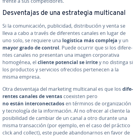
frente a sus co­m­pe­ti­do­res.
De­s­ve­n­ta­jas de una es­tra­te­gia mu­l­ti­ca­nal
Si la co­mu­ni­ca­ción, pu­bli­ci­dad, di­s­tri­bu­ción y venta se
lleva a cabo a través de di­fe­re­n­tes canales en lugar de
uno solo, se requiere una
logística más compleja
y un
mayor grado de control
. Puede ocurrir que si los di­fe­re­
n­tes canales no presentan una imagen co­r­po­ra­ti­va
homogénea, el
cliente potencial
se irrite
y no distinga si
los productos y servicios ofrecidos pe­r­te­ne­cen a la
misma empresa.
Otra de­s­ve­n­ta­ja del marketing mu­l­ti­ca­nal es que los
di­fe­
re­n­tes canales de ventas
coexisten pero
no están in­te­r­co­ne­c­ta­dos
en términos de or­ga­ni­za­ción
y te­c­no­lo­gía de la in­fo­r­ma­ción. Al no ofrecer al cliente la
po­si­bi­li­dad de cambiar de un canal a otro durante una
misma tra­n­sac­ción (por ejemplo, en el caso del práctico
click and collect), este puede aba­n­do­nar­nos en favor de