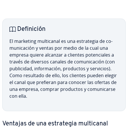
De­fi­ni­ción
El marketing mu­l­ti­ca­nal es una es­tra­te­gia de co­
mu­ni­ca­ción y ventas por medio de la cual una
empresa quiere alcanzar a clientes po­te­n­cia­les a
través de diversos canales de co­mu­ni­ca­ción (con
pu­bli­ci­dad, in­fo­r­ma­ción, productos y servicios).
Como resultado de ello, los clientes pueden elegir
el canal que prefieran para conocer las ofertas de
una empresa, comprar productos y co­mu­ni­car­se
con ella.
Ventajas de una es­tra­te­gia mu­l­ti­ca­nal