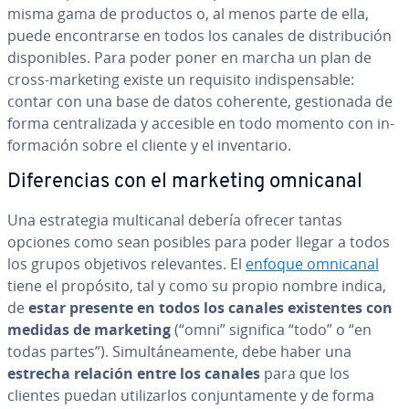
misma gama de productos o, al menos parte de ella,
puede en­co­n­trar­se en todos los canales de di­s­tri­bu­ción
di­s­po­ni­bles. Para poder poner en marcha un plan de
cross-marketing existe un requisito in­di­s­pe­n­sa­ble:
contar con una base de datos coherente, ge­s­tio­na­da de
forma ce­n­tra­li­za­da y accesible en todo momento con in­
fo­r­ma­ción sobre el cliente y el in­ve­n­ta­rio.
Di­fe­re­n­cias con el marketing omnicanal
Una es­tra­te­gia mu­l­ti­ca­nal debería ofrecer tantas
opciones como sean posibles para poder llegar a todos
los grupos objetivos re­le­va­n­tes. El
enfoque omnicanal
tiene el propósito, tal y como su propio nombre indica,
de
estar presente en todos los canales exi­s­te­n­tes con
medidas de marketing
(“omni” significa “todo” o “en
todas partes”). Si­mu­l­tá­nea­me­n­te, debe haber una
estrecha relación entre los canales
para que los
clientes puedan uti­li­zar­los co­n­ju­n­ta­me­n­te y de forma