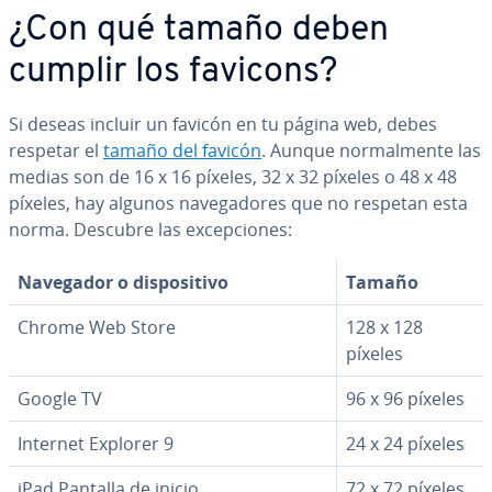
¿Con qué tamaño deben
cumplir los favicons?
Si deseas incluir un favicón en tu página web, debes
respetar el
tamaño del favicón
. Aunque no­r­ma­l­me­n­te las
medias son de 16 x 16 píxeles, 32 x 32 píxeles o 48 x 48
píxeles, hay algunos na­ve­ga­do­res que no respetan esta
norma. Descubre las ex­ce­p­cio­nes:
Navegador o di­s­po­si­ti­vo
Tamaño
Chrome Web Store
128 x 128
píxeles
Google TV
96 x 96 píxeles
Internet Explorer 9
24 x 24 píxeles
iPad Pantalla de inicio
72 x 72 píxeles