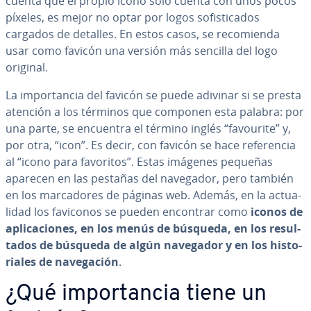
cuenta que el propio icono solo cuenta con unos pocos
píxeles, es mejor no optar por logos so­fi­s­ti­ca­dos
cargados de detalles. En estos casos, se re­co­mie­n­da
usar como favicón una versión más sencilla del logo
original.
La im­po­r­ta­n­cia del favicón se puede adivinar si se presta
atención a los términos que componen esta palabra: por
una parte, se encuentra el término inglés “favourite” y,
por otra, “icon”. Es decir, con favicón se hace re­fe­re­n­cia
al “icono para favoritos”. Estas imágenes pequeñas
aparecen en las pestañas del navegador, pero también
en los ma­r­ca­do­res de páginas web. Además, en la ac­tua­
li­dad los faviconos se pueden encontrar como
iconos de
apli­ca­cio­nes, en los menús de búsqueda, en los re­su­l­
ta­dos de búsqueda de algún navegador y en los hi­s­to­
ria­les de na­ve­ga­ción
.
¿Qué im­po­r­ta­n­cia tiene un