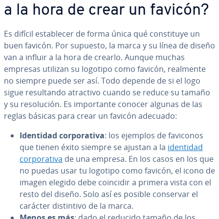
a la hora de crear un favicón?
Es difícil es­ta­ble­cer de forma única qué co­n­s­ti­tu­ye un
buen favicón. Por supuesto, la marca y su línea de diseño
van a influir a la hora de crearlo. Aunque muchas
empresas utilizan su logotipo como favicón, realmente
no siempre puede ser así. Todo depende de si el logo
sigue re­su­l­ta­n­do atractivo cuando se reduce su tamaño
y su re­so­lu­ción. Es im­po­r­ta­n­te conocer algunas de las
reglas básicas para crear un favicón adecuado:
Identidad co­r­po­ra­ti­va
: los ejemplos de faviconos
que tienen éxito siempre se ajustan a la
identidad
co­r­po­ra­ti­va
de una empresa. En los casos en los que
no puedas usar tu logotipo como favicón, el icono de
imagen elegido debe coincidir a primera vista con el
resto del diseño. Solo así es posible conservar el
carácter di­s­ti­n­ti­vo de la marca.
Menos es más
: dado el reducido tamaño de los