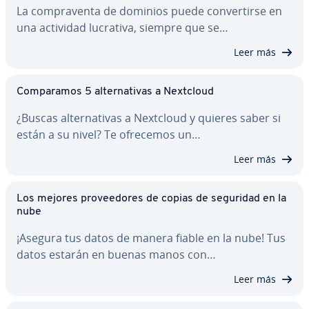
La co­m­pra­ve­n­ta de dominios puede co­n­ve­r­ti­r­se en
una actividad lucrativa, siempre que se…
Leer más
Co­m­pa­ra­mos 5 al­te­r­na­ti­vas a Nextcloud
¿Buscas al­te­r­na­ti­vas a Nextcloud y quieres saber si
están a su nivel? Te ofrecemos un…
Leer más
Los mejores pro­vee­do­res de copias de seguridad en la
nube
¡Asegura tus datos de manera fiable en la nube! Tus
datos estarán en buenas manos con…
Leer más