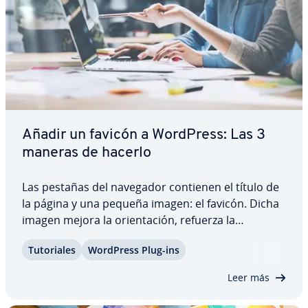
Añadir un favicón a WordPress: Las 3
maneras de hacerlo
Las pestañas del navegador contienen el título de
la página y una pequeña imagen: el favicón. Dicha
imagen mejora la orie­n­ta­ción, refuerza la
presencia de la marca y facilita la ex­pe­rie­n­cia del
Tu­to­ria­les
WordPress Plug-ins
usuario. Hay tres maneras di­fe­re­n­tes de insertar
favicones en WordPress: con el…
Leer más