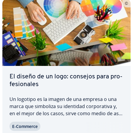
El diseño de un logo: consejos para pro­
fe­sio­na­les
Un logotipo es la imagen de una empresa o una
marca que simboliza su identidad co­r­po­ra­ti­va y,
en el mejor de los casos, sirve como medio de aso­
cia­ción a una imagen positiva de la compañía.
E-Commerce
Como co­n­se­cue­n­cia, es casi obli­ga­to­rio que toda