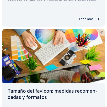
Memory ha llevado a cabo una in­ve­s­ti­ga­ción para
co­m­pro­bar­lo en la que han pa­r­ti­ci­pa­do un total de
150 hombres y mujeres pe­r­te­ne­cie­n­tes a…
Leer más
Tamaño del favicon: medidas re­co­me­n­
da­das y formatos