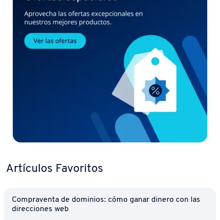
Artículos Favoritos
Co­m­pra­ve­n­ta de dominios: cómo ganar dinero con las
di­re­c­cio­nes web