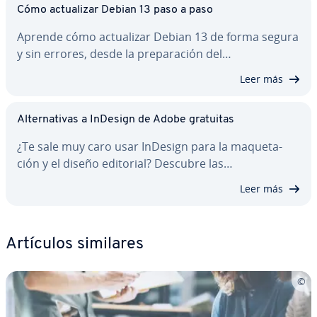
Cómo ac­tua­li­zar Debian 13 paso a paso
Aprende cómo ac­tua­li­zar Debian 13 de forma segura
y sin errores, desde la pre­pa­ra­ción del…
Leer más
Al­te­r­na­ti­vas a InDesign de Adobe gratuitas
¿Te sale muy caro usar InDesign para la ma­que­ta­
ción y el diseño editorial? Descubre las…
Leer más
Artículos similares