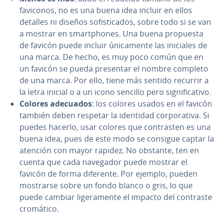
faviconos, no es una buena idea incluir en ellos
detalles ni diseños so­fi­s­ti­ca­dos, sobre todo si se van
a mostrar en sma­r­t­pho­nes. Una buena propuesta
de favicón puede incluir úni­ca­me­n­te las iniciales de
una marca. De hecho, es muy poco común que en
un favicón se pueda presentar el nombre completo
de una marca. Por ello, tiene más sentido recurrir a
la letra inicial o a un icono sencillo pero si­g­ni­fi­ca­ti­vo.
Colores adecuados
: los colores usados en el favicón
también deben respetar la identidad co­r­po­ra­ti­va. Si
puedes hacerlo, usar colores que co­n­tra­s­ten es una
buena idea, pues de este modo se consigue captar la
atención con mayor rapidez. No obstante, ten en
cuenta que cada navegador puede mostrar el
favicón de forma diferente. Por ejemplo, pueden
mostrarse sobre un fondo blanco o gris, lo que
puede cambiar li­ge­ra­me­n­te el impacto del contraste
cromático.