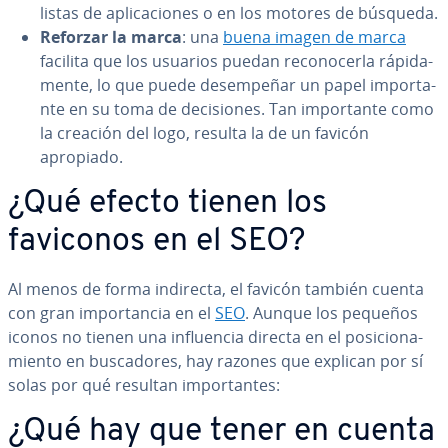
listas de apli­ca­cio­nes o en los motores de búsqueda.
Reforzar la marca
: una
buena imagen de marca
facilita que los usuarios puedan re­co­no­ce­r­la rá­pi­da­
me­n­te, lo que puede de­sem­pe­ñar un papel im­po­r­ta­
n­te en su toma de de­ci­sio­nes. Tan im­po­r­ta­n­te como
la creación del logo, resulta la de un favicón
apropiado.
¿Qué efecto tienen los
faviconos en el SEO?
Al menos de forma indirecta, el favicón también cuenta
con gran im­po­r­ta­n­cia en el
SEO
. Aunque los pequeños
iconos no tienen una in­flue­n­cia directa en el po­si­cio­na­
mie­n­to en bu­s­ca­do­res, hay razones que explican por sí
solas por qué resultan im­po­r­ta­n­tes:
¿Qué hay que tener en cuenta