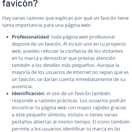
favicón?
Hay varias razones que explican por qué un favicón tiene
tanta im­po­r­ta­n­cia para una página web:
Pro­fe­sio­na­li­dad
: toda página web pro­fe­sio­nal
dispone de un favicón. Al incluir uno en tu proyecto
web, puedes reforzar la confianza de los vi­si­ta­n­tes
en tu marca y demostrar que prestas atención
también a los detalles más pequeños. Aunque la
mayoría de los usuarios de Internet no sepan qué es
un favicón, se darían cuenta in­me­dia­ta­me­n­te de su
ausencia.
Ide­n­ti­fi­ca­ción
: el uso de un favicón también
responde a razones prácticas. Los usuarios podrán
encontrar tu página web con mayor rapidez gracias
a este pequeño símbolo, incluso si tienes varias
pestañas abiertas al mismo tiempo. El icono también
permite a los usuarios ide­n­ti­fi­car tu marca en las