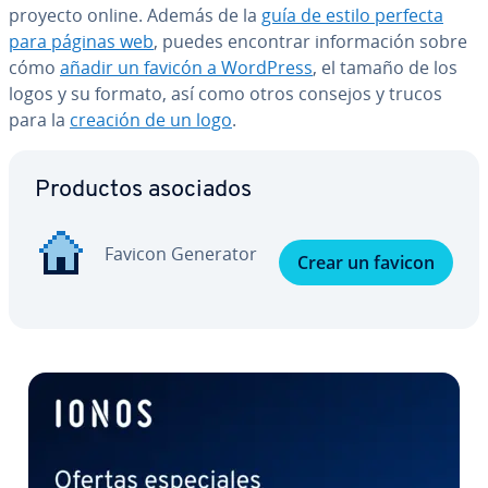
proyecto online. Además de la
guía de estilo perfecta
para páginas web
, puedes encontrar in­fo­r­ma­ción sobre
cómo
añadir un favicón a WordPress
, el tamaño de los
logos y su formato, así como otros consejos y trucos
para la
creación de un logo
.
Ir al menú principal
Productos asociados
Favicon Generator
Crear un favicon