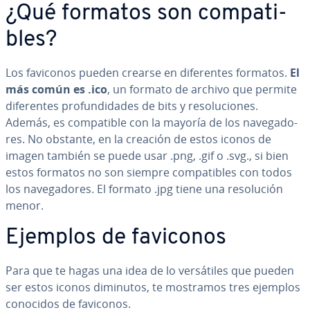
¿Qué formatos son co­m­pa­ti­
bles?
Los faviconos pueden crearse en di­fe­re­n­tes formatos.
El
más común es .ico
, un formato de archivo que permite
di­fe­re­n­tes pro­fu­n­di­da­des de bits y re­so­lu­cio­nes.
Además, es co­m­pa­ti­ble con la mayoría de los na­ve­ga­do­
res. No obstante, en la creación de estos iconos de
imagen también se puede usar .png, .gif o .svg., si bien
estos formatos no son siempre co­m­pa­ti­bles con todos
los na­ve­ga­do­res. El formato .jpg tiene una re­so­lu­ción
menor.
Ejemplos de faviconos
Para que te hagas una idea de lo ve­r­sá­ti­les que pueden
ser estos iconos diminutos, te mostramos tres ejemplos
conocidos de faviconos.