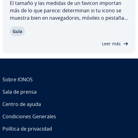
El tamaño y las medidas de un favicon importan
más de lo que parece: de­te­r­mi­nan si tu icono se
muestra bien en na­ve­ga­do­res, móviles o pestañas
de apli­ca­cio­nes. En esta guía apre­n­de­rás qué di­
Guía
me­n­sio­nes debe tener un favicon, qué formatos
de imagen se aceptan y qué di­fe­re­n­cias hay…
Leer más
Sobre IONOS
Sala de prensa
Centro de ayuda
Co­n­di­cio­nes Generales
Política de pri­va­ci­dad