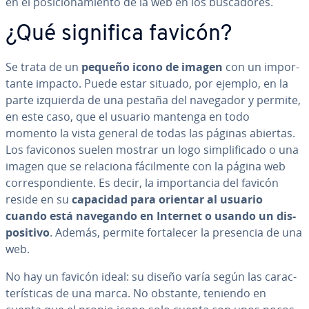
en el po­si­cio­na­mie­n­to de la web en los bu­s­ca­do­res.
¿Qué significa favicón?
Se trata de un
pequeño icono de imagen
con un im­po­r­
ta­n­te impacto. Puede estar situado, por ejemplo, en la
parte izquierda de una pestaña del navegador y permite,
en este caso, que el usuario mantenga en todo
momento la vista general de todas las páginas abiertas.
Los faviconos suelen mostrar un logo si­m­pli­fi­ca­do o una
imagen que se relaciona fá­ci­l­me­n­te con la página web
co­rre­s­po­n­die­n­te. Es decir, la im­po­r­ta­n­cia del favicón
reside en su
capacidad para orientar al usuario
cuando está navegando en Internet o usando un di­s­
po­si­ti­vo
. Además, permite fo­r­ta­le­cer la presencia de una
web.
No hay un favicón ideal: su diseño varía según las ca­ra­c­
te­rí­s­ti­cas de una marca. No obstante, teniendo en