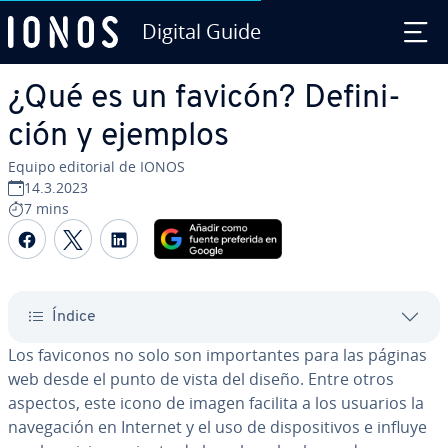
Digital Guide
Saltar al contenido principal
¿Qué es un favicón? De­fi­ni­
ción y ejemplos
Equipo editorial de IONOS
14.3.2023
7 mins
Compartir Facebook
Compartir Twitter
Compartir LinkedIn
Índice
Los faviconos no solo son im­po­r­ta­n­tes para las páginas
web desde el punto de vista del diseño. Entre otros
aspectos, este icono de imagen facilita a los usuarios la
na­ve­ga­ción en Internet y el uso de di­s­po­si­ti­vos e influye