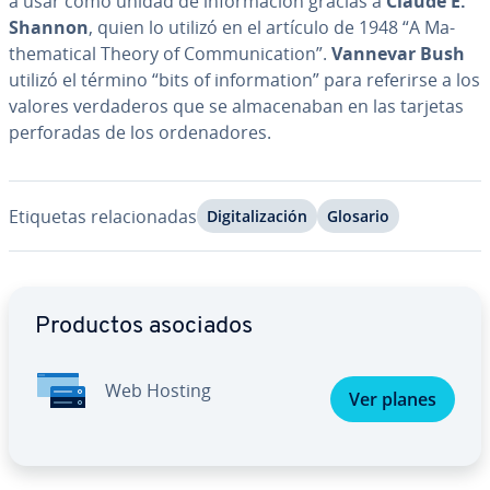
a usar como unidad de in­fo­r­ma­ción gracias a
Claude E.
Shannon
, quien lo utilizó en el artículo de 1948 “A Ma­
the­ma­ti­cal Theory of Co­m­mu­ni­ca­tion”.
Vannevar Bush
utilizó el término “bits of in­fo­r­ma­tion” para referirse a los
valores ve­r­da­de­ros que se al­ma­ce­na­ban en las tarjetas
pe­r­fo­ra­das de los or­de­na­do­res.
Etiquetas re­la­cio­na­das
Di­gi­ta­li­za­ción
Glosario
Ir al menú principal
Productos asociados
Web Hosting
Ver planes