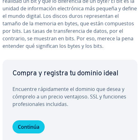
realidad un bit y qué lo di­fe­re­n­cia de un byte? El bit es la
unidad de in­fo­r­ma­ción ele­c­tró­ni­ca más pequeña y define
el mundo digital. Los discos duros re­pre­se­n­tan el
tamaño de la memoria en bytes, que están co­m­pue­s­tos
por bits. Las tasas de tra­n­s­fe­re­n­cia de datos, por el
contrario, se muestran en bits. Por eso, merece la pena
entender qué si­g­ni­fi­can los bytes y los bits.
Compra y registra tu dominio ideal
Encuentre rá­pi­da­me­n­te el dominio que desea y
cómprelo a un precio ventajoso. SSL y funciones
pro­fe­sio­na­les incluidas.
Continúa