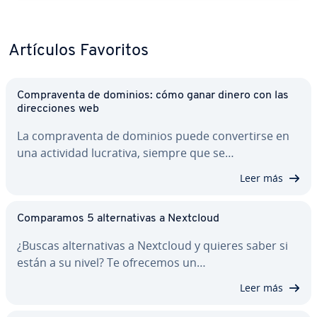
Artículos Favoritos
Co­m­pra­ve­n­ta de dominios: cómo ganar dinero con las
di­re­c­cio­nes web
La co­m­pra­ve­n­ta de dominios puede co­n­ve­r­ti­r­se en
una actividad lucrativa, siempre que se…
Leer más
Co­m­pa­ra­mos 5 al­te­r­na­ti­vas a Nextcloud
¿Buscas al­te­r­na­ti­vas a Nextcloud y quieres saber si
están a su nivel? Te ofrecemos un…
Leer más