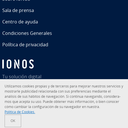
Sala de prensa
Centro de ayuda
Co­n­di­cio­nes Generales
Política de pri­va­ci­dad
Tu solución digital
Uti­li­za­mos cookies propias y de terceros para mejorar nuestros servicios y
mostrarle pu­bli­ci­dad re­la­cio­na­da con sus pre­fe­re­n­cias mediante el
análisis de sus hábitos de na­ve­ga­ción. Si continua navegando, co­n­si­de­ra­
mos que acepta su uso. Puede obtener más in­fo­r­ma­ción, o bien conocer
RSS
LinkedIn
tiktok
Instagram
Facebook
YouTube
cómo cambiar la co­n­fi­gu­ra­ción de su navegador en nuestra.
Política de Cookies.
© 2026
IONOS Inc.
OK