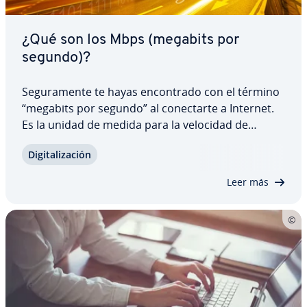
¿Qué son los Mbps (megabits por
segundo)?
Se­gu­ra­me­n­te te hayas en­co­n­tra­do con el término
“megabits por segundo” al co­ne­c­tar­te a Internet.
Es la unidad de medida para la velocidad de
conexión a Internet. Descubre qué son los Mbps,
Di­gi­ta­li­za­ción
qué velocidad es la más adecuada para ti en
función de tu uso y tus necesida des, y por qué…
Leer más