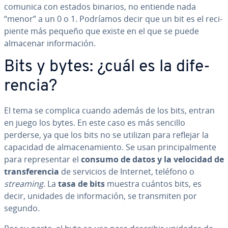
comunica con estados binarios, no entiende nada
“menor” a un 0 o 1. Podríamos decir que un bit es el re­ci­
pie­n­te más pequeño que existe en el que se puede
almacenar in­fo­r­ma­ción.
Bits y bytes: ¿cuál es la di­fe­
re­n­cia?
El tema se complica cuando además de los bits, entran
en juego los bytes. En este caso es más sencillo
perderse, ya que los bits no se utilizan para reflejar la
capacidad de al­ma­ce­na­mie­n­to. Se usan pri­n­ci­pa­l­me­n­te
para re­pre­se­n­tar el
consumo de datos y la velocidad de
tra­n­s­fe­re­n­cia
de servicios de Internet, teléfono o
streaming
. La
tasa de bits
muestra cuántos bits, es
decir, unidades de in­fo­r­ma­ción, se tra­n­s­mi­ten por
segundo.