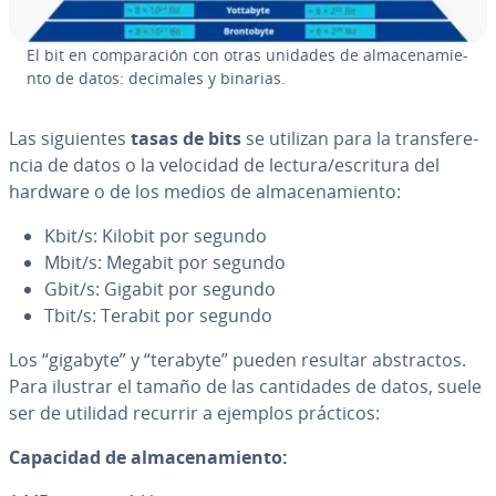
El bit en co­m­pa­ra­ción con otras unidades de al­ma­ce­na­mie­
n­to de datos: decimales y binarias.
Las si­guie­n­tes
tasas de bits
se utilizan para la tra­n­s­fe­re­
n­cia de datos o la velocidad de lectura/escritura del
hardware o de los medios de al­ma­ce­na­mie­n­to:
Kbit/s: Kilobit por segundo
Mbit/s: Megabit por segundo
Gbit/s: Gigabit por segundo
Tbit/s: Terabit por segundo
Los “gigabyte” y “terabyte” pueden resultar ab­s­tra­c­tos.
Para ilustrar el tamaño de las ca­n­ti­da­des de datos, suele
ser de utilidad recurrir a ejemplos prácticos:
Capacidad de al­ma­ce­na­mie­n­to: