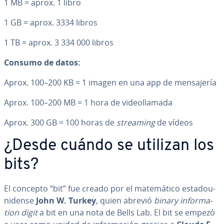
1 MB = aprox. 1 libro
1 GB = aprox. 3334 libros
1 TB = aprox. 3 334 000 libros
Consumo de datos:
Aprox. 100–200 KB = 1 imagen en una app de me­n­sa­je­ría
Aprox. 100–200 MB = 1 hora de vi­deo­lla­ma­da
Aprox. 300 GB = 100 horas de
streaming
de vídeos
¿Desde cuándo se utilizan los
bits?
El concepto “bit” fue creado por el ma­te­má­ti­co es­ta­dou­
ni­de­n­se
John W. Turkey
, quien abrevió
binary in­fo­r­ma­
tion digit
a bit en una nota de Bells Lab. El bit se empezó