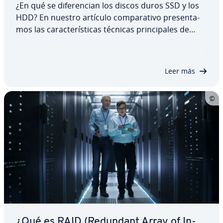
¿En qué se di­fe­re­n­cian los discos duros SSD y los
HDD? En nuestro artículo co­m­pa­ra­ti­vo pre­se­n­ta­
mos las ca­ra­c­te­rí­s­ti­cas técnicas pri­n­ci­pa­les de
ambas te­c­no­lo­gías de al­ma­ce­na­mie­n­to. Además,
te damos consejos para elegir la te­c­no­lo­gía más
apropiada para cada apli­ca­ción: el económico…
Leer más
¿Qué es RAID (Redundant Array of In­