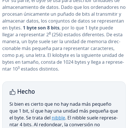
Por su parte, el byte se usa para describir unidades de
al­ma­ce­na­mie­n­to de datos. Dado que los or­de­na­do­res no
procesan úni­ca­me­n­te un puñado de bits al tra­n­s­mi­tir y
almacenar datos, los conjuntos de datos se re­pre­se­n­tan
en bytes.
1 byte son 8 bits
, por lo que 1 byte puede
8
llegar a re­pre­se­n­tar 2
(256) estados di­fe­re­n­tes. De esta
manera, un byte suele ser la unidad de memoria di­re­c­
cio­na­ble más pequeña para re­pre­se­n­tar ca­ra­c­te­res,
como p.ej. una letra. El kilobyte es la siguiente unidad de
bytes en tamaño, consta de 1024 bytes y llega a re­pre­se­
3
n­tar 10
estados distintos.
Hecho
Si bien es cierto que no hay nada más pequeño
que 1 bit, sí que hay una unidad más pequeña que
el byte. Se trata del
nibble
. El nibble suele re­pre­se­
n­tar 4 bits. Al redondear, la co­n­ve­r­sión no