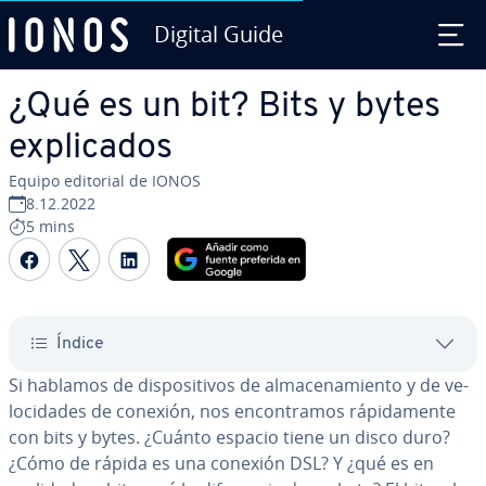
Digital Guide
Saltar al contenido principal
¿Qué es un bit? Bits y bytes
ex­pli­ca­dos
Equipo editorial de IONOS
8.12.2022
5 mins
Compartir Facebook
Compartir Twitter
Compartir LinkedIn
Índice
Si hablamos de di­s­po­si­ti­vos de al­ma­ce­na­mie­n­to y de ve­
lo­ci­da­des de conexión, nos en­co­n­tra­mos rá­pi­da­me­n­te
con bits y bytes. ¿Cuánto espacio tiene un disco duro?
¿Cómo de rápida es una conexión DSL? Y ¿qué es en