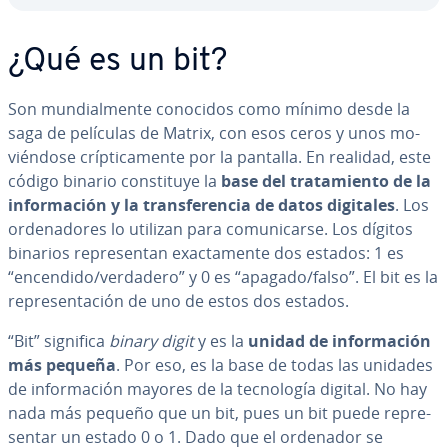
¿Qué es un bit?
Son mu­n­dia­l­me­n­te conocidos como mínimo desde la
saga de películas de Matrix, con esos ceros y unos mo­
vié­n­do­se crí­p­ti­ca­me­n­te por la pantalla. En realidad, este
código binario co­n­s­ti­tu­ye la
base del tra­ta­mie­n­to de la
in­fo­r­ma­ción y la tra­n­s­fe­re­n­cia de datos digitales
. Los
or­de­na­do­res lo utilizan para co­mu­ni­car­se. Los dígitos
binarios re­pre­se­n­tan exac­ta­me­n­te dos estados: 1 es
“encendido/verdadero” y 0 es “apagado/falso”. El bit es la
re­pre­se­n­ta­ción de uno de estos dos estados.
“Bit” significa
binary digit
y es la
unidad de in­fo­r­ma­ción
más pequeña
. Por eso, es la base de todas las unidades
de in­fo­r­ma­ción mayores de la te­c­no­lo­gía digital. No hay
nada más pequeño que un bit, pues un bit puede re­pre­
se­n­tar un estado 0 o 1. Dado que el ordenador se