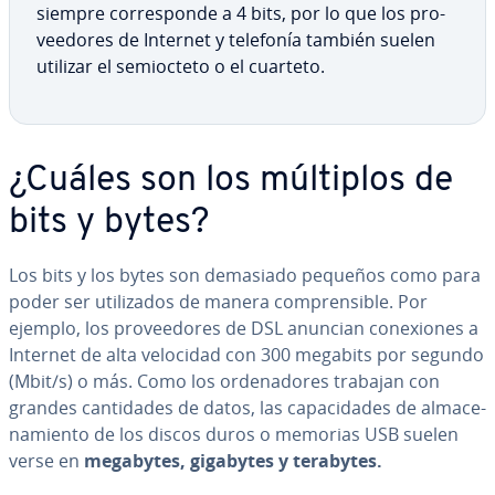
siempre co­rre­s­po­n­de a 4 bits, por lo que los pro­
vee­do­res de Internet y telefonía también suelen
utilizar el se­mioc­te­to o el cuarteto.
¿Cuáles son los múltiplos de
bits y bytes?
Los bits y los bytes son demasiado pequeños como para
poder ser uti­li­za­dos de manera co­m­pre­n­si­ble. Por
ejemplo, los pro­vee­do­res de DSL anuncian co­ne­xio­nes a
Internet de alta velocidad con 300 megabits por segundo
(Mbit/s) o más. Como los or­de­na­do­res trabajan con
grandes ca­n­ti­da­des de datos, las ca­pa­ci­da­des de al­ma­ce­
na­mie­n­to de los discos duros o memorias USB suelen
verse en
megabytes, gigabytes y terabytes.