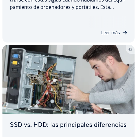
pa­mie­n­to de or­de­na­do­res y po­r­tá­ti­les. Esta
moderna te­c­no­lo­gía de al­ma­ce­na­mie­n­to
conquista cada vez más áreas de uso, tanto para
co­n­su­mi­do­res como para usuarios pro­fe­sio­na­les.
Leer más
Sigue…
SSD vs. HDD: las pri­n­ci­pa­les di­fe­re­n­cias