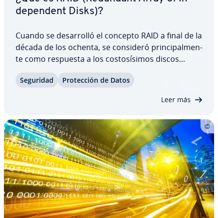
de­pe­n­de­nt Disks)?
Cuando se de­sa­rro­lló el concepto RAID a final de la
década de los ochenta, se consideró pri­n­ci­pa­l­me­n­
te como respuesta a los co­s­to­sí­si­mos discos
duros de las unidades centrales. Aunque esta
Seguridad
Pro­te­c­ción de Datos
cuestión ha pasado a un segundo plano, el al­ma­
ce­na­mie­n­to RAID sigue siendo muy demandado…
Leer más