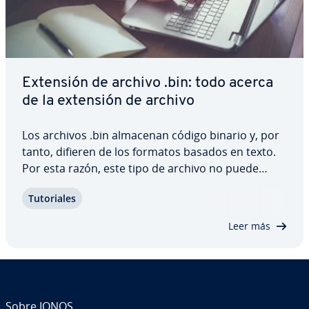
Extensión de archivo .bin: todo acerca
de la extensión de archivo
Los archivos .bin almacenan código binario y, por
tanto, difieren de los formatos basados en texto.
Por esta razón, este tipo de archivo no puede
leerse con un editor de texto ordinario. A co­n­ti­
Tu­to­ria­les
nua­ción, te mostramos con qué programas
puedes abrir los archivos .bin y qué ventajas…
Leer más
Sobre IONOS