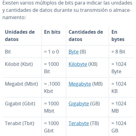
Existen varios múltiplos de bits para indicar las unidades
y ca­n­ti­da­des de datos durante su tra­n­s­mi­sión o al­ma­ce­
na­mie­n­to:
Unidades de
En bits
Ca­n­ti­da­des de
En
datos
datos
bytes
Bit
= 1 o 0
Byte
(B)
= 8 Bit
Kilobit (Kbit)
= 1000
Kilobyte
(KB)
= 1024
Bit
Byte
Megabit (Mbit)
= .1000
Megabyte
(MB)
= 1024
Kbit
KB
Gigabit (Gbit)
= 1000
Gigabyte
(GB)
= 1024
Mbit
MB
Terabit (Tbit)
= 1000
Terabyte
(TB)
= 1024
Gbit
GB