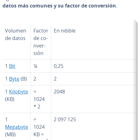
datos más comunes y su factor de co­n­ve­r­sión
.
Volumen
Factor
En nibble
de datos
de co­
n­ve­r­
sión
1
Bit
¼
0,25
1
Byte
(B)
2
2
1
Kilobyte
=
2048
(KB)
1024
* 2
1
=
2 097 125
Megabyte
1024
(MB)
KB =