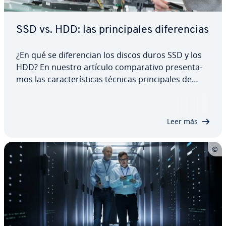
SSD vs. HDD: las pri­n­ci­pa­les di­fe­re­n­cias
¿En qué se di­fe­re­n­cian los discos duros SSD y los
HDD? En nuestro artículo co­m­pa­ra­ti­vo pre­se­n­ta­
mos las ca­ra­c­te­rí­s­ti­cas técnicas pri­n­ci­pa­les de
ambas te­c­no­lo­gías de al­ma­ce­na­mie­n­to. Además,
te damos consejos para elegir la te­c­no­lo­gía más
apropiada para cada apli­ca­ción: el económico…
Leer más