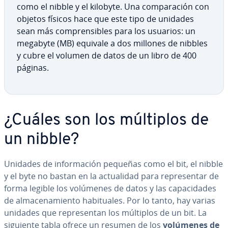
como el nibble y el kilobyte. Una co­m­pa­ra­ción con
objetos físicos hace que este tipo de unidades
sean más co­m­pre­n­si­bles para los usuarios: un
megabyte (MB) equivale a dos millones de nibbles
y cubre el volumen de datos de un libro de 400
páginas.
¿Cuáles son los múltiplos de
un nibble?
Unidades de in­fo­r­ma­ción pequeñas como el bit, el nibble
y el byte no bastan en la ac­tua­li­dad para re­pre­se­n­tar de
forma legible los volúmenes de datos y las ca­pa­ci­da­des
de al­ma­ce­na­mie­n­to ha­bi­tua­les. Por lo tanto, hay varias
unidades que re­pre­se­n­tan los múltiplos de un bit. La
siguiente tabla ofrece un resumen de los
volúmenes de