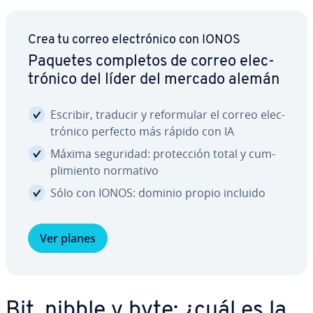
Crea tu correo ele­c­tró­ni­co con IONOS
Paquetes completos de correo ele­c­
tró­ni­co del líder del mercado alemán
Escribir, traducir y re­fo­r­mu­lar el correo ele­c­
tró­ni­co perfecto más rápido con IA
Máxima seguridad: pro­te­c­ción total y cu­m­
pli­mie­n­to normativo
Sólo con IONOS: dominio propio incluido
Ver planes
Bit, nibble y byte: ¿cuál es la