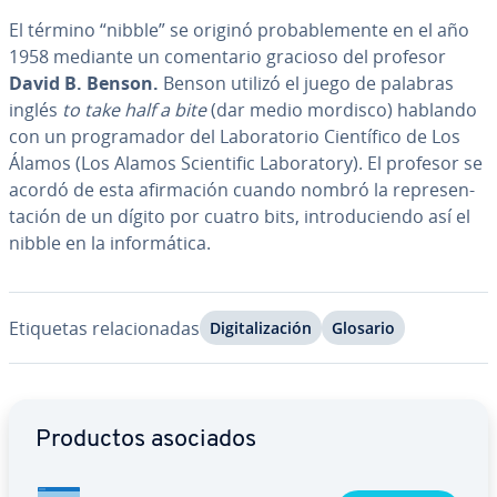
El término “nibble” se originó pro­ba­ble­me­n­te en el año
1958 mediante un co­me­n­ta­rio gracioso del profesor
David B. Benson.
Benson utilizó el juego de palabras
inglés
to take half a bite
(dar medio mordisco) hablando
con un pro­gra­ma­dor del La­bo­ra­to­rio Cie­n­tí­fi­co de Los
Álamos (Los Alamos Scie­n­ti­fic La­bo­ra­to­ry). El profesor se
acordó de esta afi­r­ma­ción cuando nombró la re­pre­se­n­
ta­ción de un dígito por cuatro bits, in­tro­du­cie­n­do así el
nibble en la in­fo­r­má­ti­ca.
Etiquetas re­la­cio­na­das
Di­gi­ta­li­za­ción
Glosario
Ir al menú principal
Productos asociados