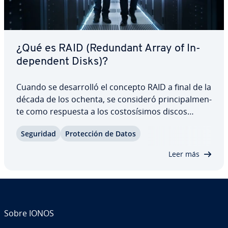
¿Qué es RAID (Redundant Array of In­
de­pe­n­de­nt Disks)?
Cuando se de­sa­rro­lló el concepto RAID a final de la
década de los ochenta, se consideró pri­n­ci­pa­l­me­n­
te como respuesta a los co­s­to­sí­si­mos discos
duros de las unidades centrales. Aunque esta
Seguridad
Pro­te­c­ción de Datos
cuestión ha pasado a un segundo plano, el al­ma­
ce­na­mie­n­to RAID sigue siendo muy demandado…
Leer más
Sobre IONOS