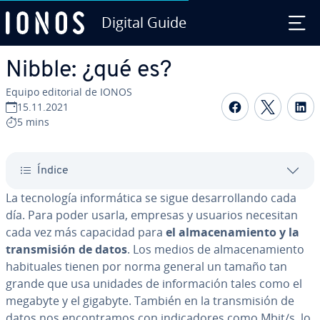
Digital Guide
Saltar al contenido principal
Nibble: ¿qué es?
Equipo editorial de IONOS
Compartir 
Compar
C
15.11.2021
5 mins
Índice
La te­c­no­lo­gía in­fo­r­má­ti­ca se sigue de­sa­rro­lla­n­do cada
día. Para poder usarla, empresas y usuarios necesitan
cada vez más capacidad para
el al­ma­ce­na­mie­n­to y la
tra­n­s­mi­sión de datos
. Los medios de al­ma­ce­na­mie­n­to
ha­bi­tua­les tienen por norma general un tamaño tan
grande que usa unidades de in­fo­r­ma­ción tales como el
megabyte y el gigabyte. También en la tra­n­s­mi­sión de
datos nos en­co­n­tra­mos con in­di­ca­do­res como Mbit/s, lo