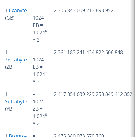
1
Exabyte
=
2 305 843 009 213 693 952
(GB)
1024
PB =
6
1.024
* 2
1
=
2 361 183 241 434 822 606 848
Zettabyte
1024
(ZB)
EB =
7
1.024
* 2
1
=
2 417 851 639 229 258 349 412 352
Yottabyte
1024
(YB)
ZB =
8
1.024
* 2
1
Bro­n­to­
=
2 475 880 078 570 760