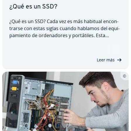
¿Qué es un SSD?
¿Qué es un SSD? Cada vez es más habitual en­co­n­
trar­se con estas siglas cuando hablamos del equi­
pa­mie­n­to de or­de­na­do­res y po­r­tá­ti­les. Esta
moderna te­c­no­lo­gía de al­ma­ce­na­mie­n­to
conquista cada vez más áreas de uso, tanto para
co­n­su­mi­do­res como para usuarios pro­fe­sio­na­les.
Leer más
Sigue…