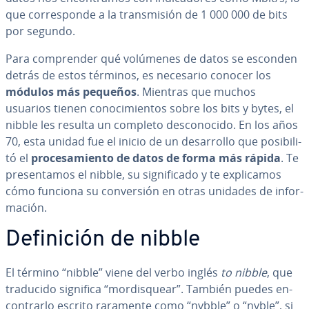
que co­rre­s­po­n­de a la tra­n­s­mi­sión de 1 000 000 de bits
por segundo.
Para co­m­pre­n­der qué volúmenes de datos se esconden
detrás de estos términos, es necesario conocer los
módulos más pequeños
. Mientras que muchos
usuarios tienen co­no­ci­mie­n­tos sobre los bits y bytes, el
nibble les resulta un completo de­s­co­no­ci­do. En los años
70, esta unidad fue el inicio de un de­sa­rro­llo que po­si­bi­li­
tó el
pro­ce­sa­mie­n­to de datos de forma más rápida
. Te
pre­se­n­ta­mos el nibble, su si­g­ni­fi­ca­do y te ex­pli­ca­mos
cómo funciona su co­n­ve­r­sión en otras unidades de in­fo­r­
ma­ción.
De­fi­ni­ción de nibble
El término “nibble” viene del verbo inglés
to nibble
, que
traducido significa “mo­r­di­s­quear”. También puedes en­
co­n­trar­lo escrito raramente como “nybble” o “nyble”, si