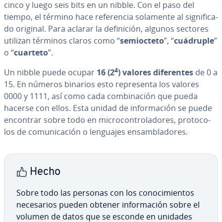
cinco y luego seis bits en un nibble. Con el paso del
tiempo, el término hace re­fe­re­n­cia solamente al si­g­ni­fi­ca­
do original. Para aclarar la de­fi­ni­ción, algunos sectores
utilizan términos claros como “
se­mioc­te­to
”, “
cuádruple
”
o “
cuarteto
”.
4
Un nibble puede ocupar
16 (2
) valores di­fe­re­n­tes
de 0 a
15. En números binarios esto re­pre­se­n­ta los valores
0000 y 1111, así como cada co­m­bi­na­ción que pueda
hacerse con ellos. Esta unidad de in­fo­r­ma­ción se puede
encontrar sobre todo en mi­cro­co­n­tro­la­do­res, pro­to­co­
los de co­mu­ni­ca­ción o lenguajes en­sa­m­bla­do­res.
Hecho
Sobre todo las personas con los co­no­ci­mie­n­tos
ne­ce­sa­rios pueden obtener in­fo­r­ma­ción sobre el
volumen de datos que se esconde en unidades