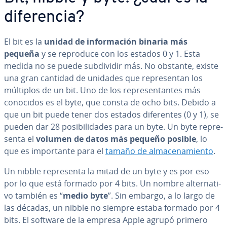
di­fe­re­n­cia?
El bit es la
unidad de in­fo­r­ma­ción binaria más
pequeña
y se reproduce con los estados 0 y 1. Esta
medida no se puede su­b­di­vi­dir más. No obstante, existe
una gran cantidad de unidades que re­pre­se­n­tan los
múltiplos de un bit. Uno de los re­pre­se­n­ta­n­tes más
conocidos es el byte, que consta de ocho bits. Debido a
que un bit puede tener dos estados di­fe­re­n­tes (0 y 1), se
pueden dar 28 po­si­bi­li­da­des para un byte. Un byte re­pre­
se­n­ta el
volumen de datos más pequeño posible
, lo
que es im­po­r­ta­n­te para el
tamaño de al­ma­ce­na­mie­n­to
.
Un nibble re­pre­se­n­ta la mitad de un byte y es por eso
por lo que está formado por 4 bits. Un nombre al­te­r­na­ti­
vo también es “
medio byte
”. Sin embargo, a lo largo de
las décadas, un nibble no siempre estaba formado por 4
bits. El software de la empresa Apple agrupó primero