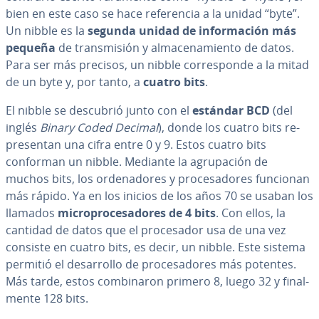
bien en este caso se hace re­fe­re­n­cia a la unidad “byte”.
Un nibble es la
segunda unidad de in­fo­r­ma­ción más
pequeña
de tra­n­s­mi­sión y al­ma­ce­na­mie­n­to de datos.
Para ser más precisos, un nibble co­rre­s­po­n­de a la mitad
de un byte y, por tanto, a
cuatro bits
.
El nibble se descubrió junto con el
estándar BCD
(del
inglés
Binary Coded Decimal
), donde los cuatro bits re­
pre­se­n­tan una cifra entre 0 y 9. Estos cuatro bits
conforman un nibble. Mediante la agru­pa­ción de
muchos bits, los or­de­na­do­res y pro­ce­sa­do­res funcionan
más rápido. Ya en los inicios de los años 70 se usaban los
llamados
mi­cro­pro­ce­sa­do­res de 4 bits
. Con ellos, la
cantidad de datos que el pro­ce­sa­dor usa de una vez
consiste en cuatro bits, es decir, un nibble. Este sistema
permitió el de­sa­rro­llo de pro­ce­sa­do­res más potentes.
Más tarde, estos co­m­bi­na­ron primero 8, luego 32 y fi­na­l­
me­n­te 128 bits.