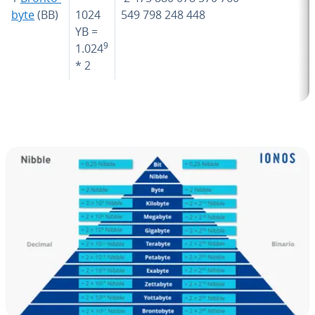
b­y­te
(BB)
1024
549 798 248 448
YB =
9
1.024
* 2