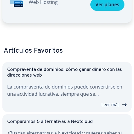
Web Hosting
Ver planes
Artículos Favoritos
Co­m­pra­ve­n­ta de dominios: cómo ganar dinero con las
di­re­c­cio­nes web
La co­m­pra­ve­n­ta de dominios puede co­n­ve­r­ti­r­se en
una actividad lucrativa, siempre que se…
Leer más
Co­m­pa­ra­mos 5 al­te­r­na­ti­vas a Nextcloud
¿Buscas al­te­r­na­ti­vas a Nextcloud y quieres saber si