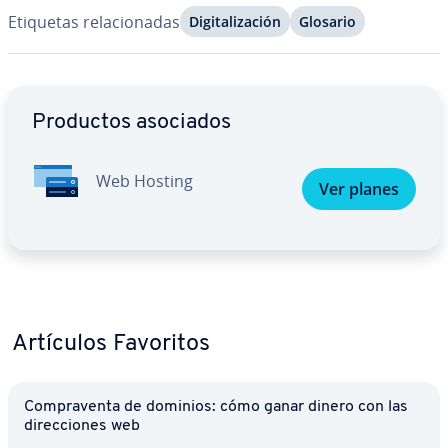
Etiquetas re­la­cio­na­das
Di­gi­ta­li­za­ción
Glosario
Ir al menú principal
Productos asociados
Web Hosting
Ver planes
Artículos Favoritos
Co­m­pra­ve­n­ta de dominios: cómo ganar dinero con las
di­re­c­cio­nes web