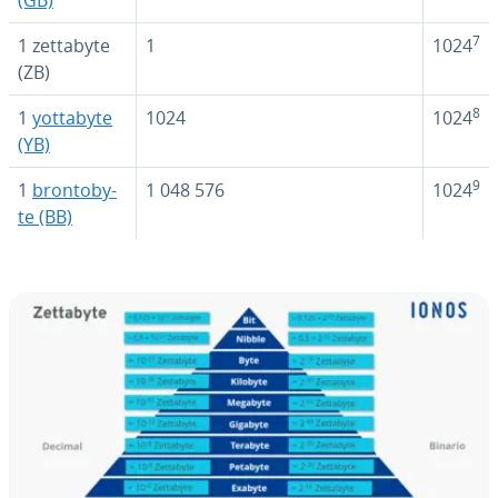
(GB)
7
1 zettabyte
1
1024
(ZB)
8
1
yottabyte
1024
1024
(YB)
9
1
bro­n­to­b­y­
1 048 576
1024
te (BB)