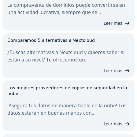
La co­m­pra­ve­n­ta de dominios puede co­n­ve­r­ti­r­se en
una actividad lucrativa, siempre que se…
Leer más
Co­m­pa­ra­mos 5 al­te­r­na­ti­vas a Nextcloud
¿Buscas al­te­r­na­ti­vas a Nextcloud y quieres saber si
están a su nivel? Te ofrecemos un…
Leer más
Los mejores pro­vee­do­res de copias de seguridad en la
nube
¡Asegura tus datos de manera fiable en la nube! Tus
datos estarán en buenas manos con…
Leer más