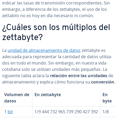
indicar las tasas de tra­n­s­mi­sión co­rre­s­po­n­die­n­tes. Sin
embargo, a di­fe­re­n­cia de los ze­t­ta­b­y­tes, el uso de los
zettabits no es hoy en día necesario ni común.
¿Cuáles son los múltiplos del
zettabyte?
La
unidad de al­ma­ce­na­mie­n­to de datos
zettabyte es
adecuada para re­pre­se­n­tar la cantidad de datos uti­li­za­
dos en todo el mundo. Sin embargo, en nuestra vida
cotidiana solo se utilizan unidades más pequeñas. La
siguiente tabla aclara la
relación entre las unidades
de
al­ma­ce­na­mie­n­to y explica cómo funciona su
co­n­ve­r­sión
.
Volumen de
En zettabyte
En
datos
byte
1
bit
1/9 444 732 965 739 290 427 392
1/8