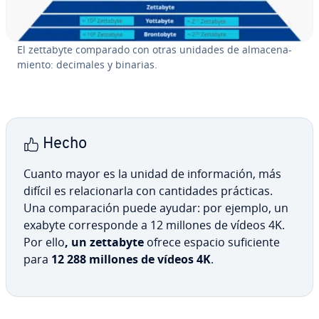
El zettabyte comparado con otras unidades de al­ma­ce­na­
mie­n­to: decimales y binarias.
Hecho
Cuanto mayor es la unidad de in­fo­r­ma­ción, más
difícil es re­la­cio­nar­la con ca­n­ti­da­des prácticas.
Una co­m­pa­ra­ción puede ayudar: por ejemplo, un
exabyte co­rre­s­po­n­de a 12 millones de vídeos 4K.
Por ello
, un zettabyte
ofrece espacio su­fi­cie­n­te
para
12 288 millones de vídeos 4K
.