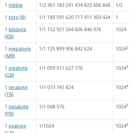
1
nibble
1/2 361 183 241 434 822 606 848
1/2
1
byte (B)
1/1 180 591 620 717 411 303 424
1
1
kilobyte
1/1 152 921 504 606 846 976
1024
(KB)
2
1
megabyte
1/1 125 899 906 842 624
1024
(MB)
3
1
gigabyte
1/1 099 511 627 776
1024
(GB)
4
1
terabyte
1/1 073 741 824
1024
(TB)
5
1
petabyte
1/1 048 576
1024
(PB)
6
1
exabyte
1/1024
1024