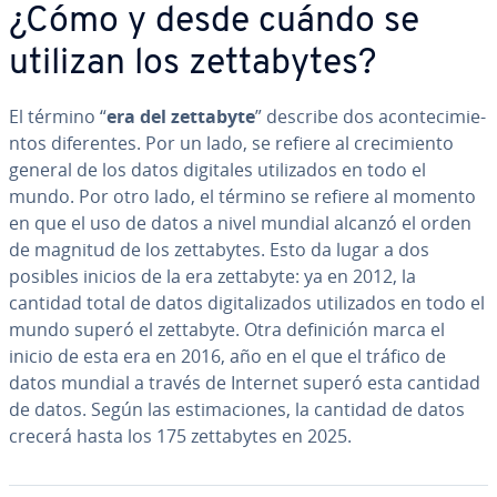
¿Cómo y desde cuándo se
utilizan los ze­t­ta­b­y­tes?
El término “
era del zettabyte
” describe dos aco­n­te­ci­mie­
n­tos di­fe­re­n­tes. Por un lado, se refiere al cre­ci­mie­n­to
general de los datos digitales uti­li­za­dos en todo el
mundo. Por otro lado, el término se refiere al momento
en que el uso de datos a nivel mundial alcanzó el orden
de magnitud de los ze­t­ta­b­y­tes. Esto da lugar a dos
posibles inicios de la era zettabyte: ya en 2012, la
cantidad total de datos di­gi­ta­li­za­dos uti­li­za­dos en todo el
mundo superó el zettabyte. Otra de­fi­ni­ción marca el
inicio de esta era en 2016, año en el que el tráfico de
datos mundial a través de Internet superó esta cantidad
de datos. Según las es­ti­ma­cio­nes, la cantidad de datos
crecerá hasta los 175 ze­t­ta­b­y­tes en 2025.