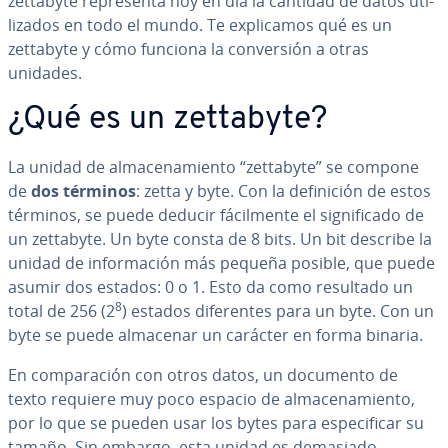
zettabyte re­pre­se­n­ta hoy en día la cantidad de datos uti­
li­za­dos en todo el mundo. Te ex­pli­ca­mos qué es un
zettabyte y cómo funciona la co­n­ve­r­sión a otras
unidades.
¿Qué es un zettabyte?
La unidad de al­ma­ce­na­mie­n­to “zettabyte” se compone
de
dos términos
: zetta y byte. Con la de­fi­ni­ción de estos
términos, se puede deducir fá­ci­l­me­n­te el si­g­ni­fi­ca­do de
un zettabyte. Un byte consta de 8 bits. Un bit describe la
unidad de in­fo­r­ma­ción más pequeña posible, que puede
asumir dos estados: 0 o 1. Esto da como resultado un
8
total de 256 (2
) estados di­fe­re­n­tes para un byte. Con un
byte se puede almacenar un carácter en forma binaria.
En co­m­pa­ra­ción con otros datos, un documento de
texto requiere muy poco espacio de al­ma­ce­na­mie­n­to,
por lo que se pueden usar los bytes para es­pe­ci­fi­car su
tamaño. Sin embargo, esta unidad es demasiado