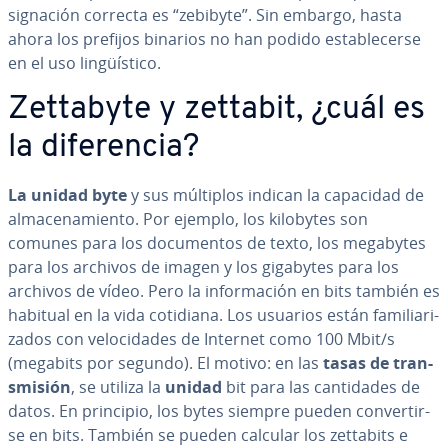
sig­na­ción correcta es “zebibyte”. Sin embargo, hasta
ahora los prefijos binarios no han podido es­ta­ble­ce­r­se
en el uso li­n­güí­s­ti­co.
Zettabyte y zettabit, ¿cuál es
la di­fe­re­n­cia?
La unidad byte
y sus múltiplos indican la capacidad de
al­ma­ce­na­mie­n­to. Por ejemplo, los kilobytes son
comunes para los do­cu­me­n­tos de texto, los megabytes
para los archivos de imagen y los gigabytes para los
archivos de vídeo. Pero la in­fo­r­ma­ción en bits también es
habitual en la vida cotidiana. Los usuarios están fa­mi­lia­ri­
za­dos con ve­lo­ci­da­des de Internet como 100 Mbit/s
(megabits por segundo). El motivo: en las
tasas de tra­n­
s­mi­sión
, se utiliza la
unidad
bit para las ca­n­ti­da­des de
datos. En principio, los bytes siempre pueden co­n­ve­r­ti­r­
se en bits. También se pueden calcular los zettabits e