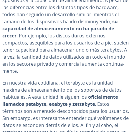
s­po­si­ti­vos y la capacidad de al­ma­ce­na­mie­n­to. A pesar de
las di­fe­re­n­cias entre los distintos tipos de hardware,
todos han seguido un de­sa­rro­llo similar: mientras el
tamaño de los di­s­po­si­ti­vos ha ido di­s­mi­nu­ye­n­do,
su
capacidad de al­ma­ce­na­mie­n­to no ha parado de
crecer
. Por ejemplo, los discos duros externos
compactos, ase­qui­bles para los usuarios de a pie, suelen
tener capacidad para almacenar uno o más terabytes. A
la vez, la cantidad de datos uti­li­za­dos en todo el mundo
en los sectores privado y comercial aumenta co­n­ti­nua­
me­n­te.
En nuestra vida cotidiana, el terabyte es la unidad
máxima de al­ma­ce­na­mie­n­to de los soportes de datos
ha­bi­tua­les. A esta unidad le siguen los
ofi­cia­l­me­n­te
llamados petabyte, exabyte y zettabyte
. Estos
términos son a menudo de­s­co­no­ci­dos para los usuarios.
Sin embargo, es in­te­re­sa­n­te entender qué volúmenes de
datos se esconden detrás de ellos. Al fin y al cabo, el