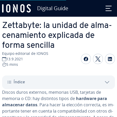
Digital Guide
Saltar al contenido principal
Zettabyte: la unidad de al­ma­
ce­na­mie­n­to explicada de
forma sencilla
Equipo editorial de IONOS
Compartir 
Compar
C
13.9.2021
5 mins
Índice
Discos duros externos, memorias USB, tarjetas de
memoria o CD: hay distintos tipos de
hardware para
almacenar datos
. Para hacer la elección correcta, es im­
po­r­ta­n­te tener en cuenta la co­m­pa­ti­bi­li­dad con otros di­