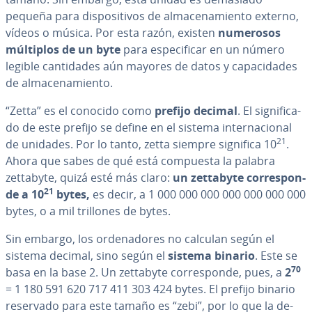
pequeña para di­s­po­si­ti­vos de al­ma­ce­na­mie­n­to externo,
vídeos o música. Por esta razón, existen
numerosos
múltiplos de un byte
para es­pe­ci­fi­car en un número
legible ca­n­ti­da­des aún mayores de datos y ca­pa­ci­da­des
de al­ma­ce­na­mie­n­to.
“Zetta” es el conocido como
prefijo decimal
. El si­g­ni­fi­ca­
do de este prefijo se define en el sistema in­te­r­na­cio­nal
21
de unidades. Por lo tanto, zetta siempre significa 10
.
Ahora que sabes de qué está compuesta la palabra
zettabyte, quizá esté más claro:
un zettabyte co­rre­s­po­n­
21
de a
10
bytes,
es decir, a 1 000 000 000 000 000 000 000
bytes, o a mil trillones de bytes.
Sin embargo, los or­de­na­do­res no calculan según el
sistema decimal, sino según el
sistema binario
. Este se
70
basa en la base 2. Un zettabyte co­rre­s­po­n­de, pues, a
2
= 1 180 591 620 717 411 303 424 bytes. El prefijo binario
reservado para este tamaño es “zebi”, por lo que la de­