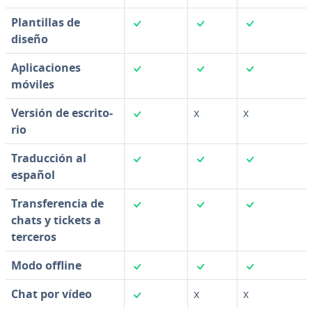
✓
✓
✓
Pla­n­ti­llas de
diseño
✓
✓
✓
Apli­ca­cio­nes
móviles
✓
Versión de es­cri­to­
x
x
rio
✓
✓
✓
Tra­du­c­ción al
español
✓
✓
✓
Tra­n­s­fe­re­n­cia de
chats y tickets a
terceros
✓
✓
✓
Modo offline
✓
Chat por vídeo
x
x