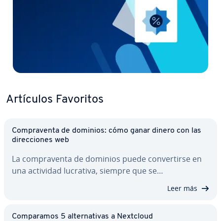
Artículos Favoritos
Co­m­pra­ve­n­ta de dominios: cómo ganar dinero con las
di­re­c­cio­nes web
La co­m­pra­ve­n­ta de dominios puede co­n­ve­r­ti­r­se en
una actividad lucrativa, siempre que se…
Leer más
Co­m­pa­ra­mos 5 al­te­r­na­ti­vas a Nextcloud