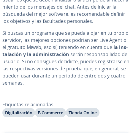
mie­n­to de los mensajes del chat. Antes de iniciar la
búsqueda del mejor software, es re­co­me­n­da­ble definir
los objetivos y las fa­cu­l­ta­des pe­r­so­na­les.
Si buscas un programa que se pueda alojar en tu propio
servidor, las mejores opciones podrían ser Live Agent o
el gratuito Miweb, eso sí, teniendo en cuenta que
la in­s­
ta­la­ción y la ad­mi­ni­s­tra­ción
serán re­s­po­n­sa­bi­li­dad del
usuario. Si no consigues decidirte, puedes re­gi­s­trar­se en
las re­s­pe­c­ti­vas versiones de prueba que, en general, se
pueden usar durante un periodo de entre dos y cuatro
semanas.
Etiquetas re­la­cio­na­das
Di­gi­ta­li­za­ción
E-Commerce
Tienda Online