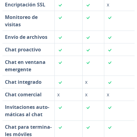
✓
✓
En­cri­p­ta­ción SSL
x
✓
✓
✓
Monitoreo de
visitas
✓
✓
✓
Envío de archivos
✓
✓
✓
Chat proactivo
✓
✓
✓
Chat en ventana
emergente
✓
✓
Chat integrado
x
Chat comercial
x
x
x
✓
✓
✓
In­vi­ta­cio­nes au­to­
má­ti­cas al chat
✓
✓
✓
Chat para te­r­mi­na­
les móviles