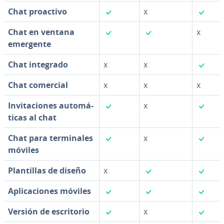
✓
✓
Chat proactivo
x
✓
✓
Chat en ventana
x
emergente
✓
Chat integrado
x
x
Chat comercial
x
x
x
✓
✓
In­vi­ta­cio­nes au­to­má­
x
ti­cas al chat
✓
✓
Chat para te­r­mi­na­les
x
móviles
✓
✓
Pla­n­ti­llas de diseño
x
✓
✓
✓
Apli­ca­cio­nes móviles
✓
✓
Versión de es­cri­to­rio
x