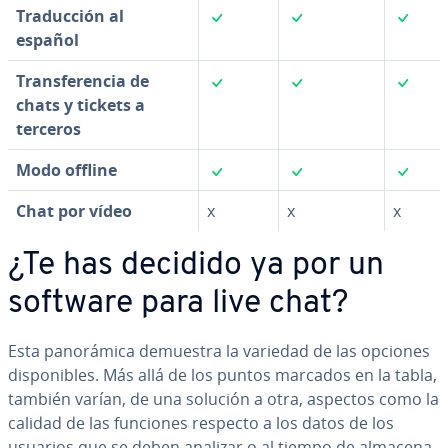
✓
✓
✓
Tra­du­c­ción al
español
✓
✓
✓
Tra­n­s­fe­re­n­cia de
chats y tickets a
terceros
✓
✓
✓
Modo offline
Chat por vídeo
x
x
x
¿Te has decidido ya por un
software para live chat?
Esta pa­no­rá­mi­ca demuestra la variedad de las opciones
di­s­po­ni­bles. Más allá de los puntos marcados en la tabla,
también varían, de una solución a otra, aspectos como la
calidad de las funciones respecto a los datos de los
usuarios que se deben analizar o al tiempo de al­ma­ce­na­