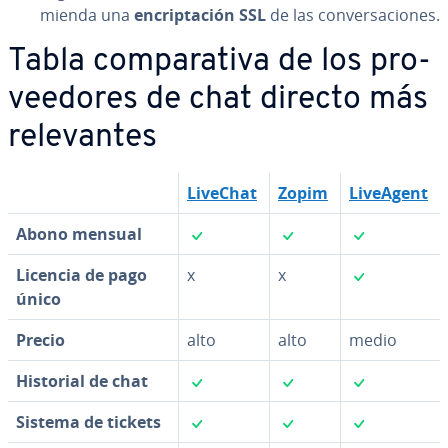
mie­n­da una
en­cri­p­ta­ción SSL
de las co­n­ve­r­sa­cio­nes.
Tabla co­m­pa­ra­ti­va de los pro­
vee­do­res de chat directo más
re­le­va­n­tes
LiveChat
Zopim
LiveAgent
✓
✓
✓
Abono mensual
✓
Licencia de pago
x
x
único
Precio
alto
alto
medio
✓
✓
✓
Historial de chat
✓
✓
✓
Sistema de tickets