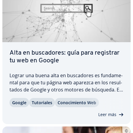
Alta en bu­s­ca­do­res: guía para registrar
tu web en Google
Lograr una buena alta en bu­s­ca­do­res es fu­n­da­me­
n­tal para que tu página web aparezca en los re­su­l­
ta­dos de Google y otros motores de búsqueda. En
esta guía te ex­pli­ca­mos cómo registrar tu web
Google
Tu­to­ria­les
Co­no­ci­mie­n­to Web
paso a paso, cómo enviar tu URL a Google y qué
he­rra­mie­n­tas puedes usar para facilitar la…
Leer más