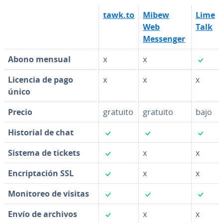
tawk.to
Mibew
Lime
Web
Talk
Messenger
✓
Abono mensual
x
x
Licencia de pago
x
x
x
único
Precio
gratuito
gratuito
bajo
✓
✓
✓
Historial de chat
✓
Sistema de tickets
x
x
✓
En­cri­p­ta­ción SSL
x
x
✓
✓
✓
Monitoreo de visitas
✓
Envío de archivos
x
x