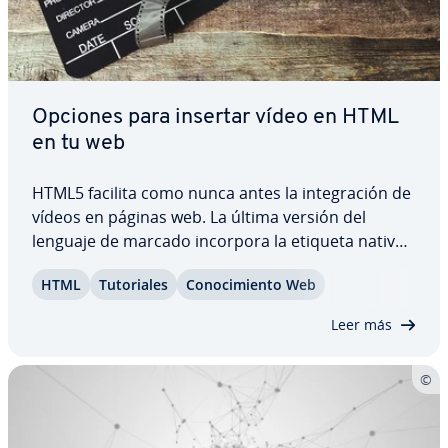
Opciones para insertar vídeo en HTML
en tu web
HTML5 facilita como nunca antes la in­te­gra­ción de
vídeos en páginas web. La última versión del
lenguaje de marcado incorpora la etiqueta nativa
`` junto con su interfaz de pro­gra­ma­ción.
HTML
Tu­to­ria­les
Co­no­ci­mie­n­to Web
Además, los ad­mi­ni­s­tra­do­res de páginas web
pueden insertar co­n­te­ni­dos au­dio­vi­sua­les
Leer más
mediante…