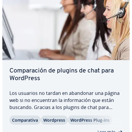
Co­m­pa­ra­ción de plugins de chat para
WordPress
Los usuarios no tardan en abandonar una página
web si no en­cue­n­tran la in­fo­r­ma­ción que están
buscando. Gracias a los plugins de chat para
WordPress puedes ofrecer re­s­pue­s­tas a las
Co­m­pa­ra­ti­va
Wordpress
WordPress Plug-ins
preguntas de tus vi­si­ta­n­tes en tiempo real y
aumentar así tu tasa de co­n­ve­r­sión, generar
Leer más