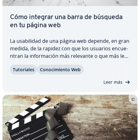
Cómo integrar una barra de búsqueda
en tu página web
La usa­bi­li­dad de una página web depende, en gran
medida, de la rapidez con que los usuarios en­cue­
n­tran la in­fo­r­ma­ción más relevante o que más les
interesa. Por ello, poder buscar en una web por
Tu­to­ria­les
Co­no­ci­mie­n­to Web
medio de palabras clave forma parte de las
funciones básicas que hay que ofrecer a los…
Leer más