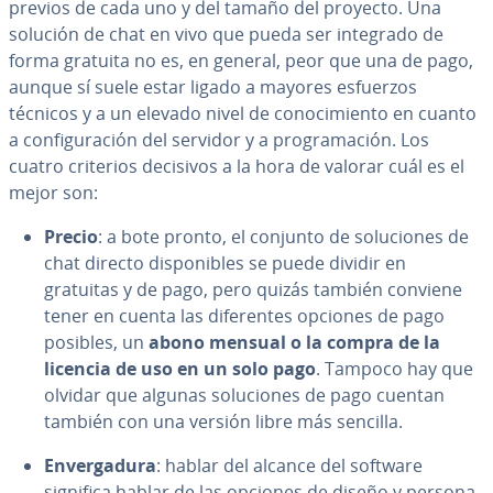
previos de cada uno y del tamaño del proyecto. Una
solución de chat en vivo que pueda ser integrado de
forma gratuita no es, en general, peor que una de pago,
aunque sí suele estar ligado a mayores esfuerzos
técnicos y a un elevado nivel de co­no­ci­mie­n­to en cuanto
a co­n­fi­gu­ra­ción del servidor y a pro­gra­ma­ción. Los
cuatro criterios decisivos a la hora de valorar cuál es el
mejor son:
Precio
: a bote pronto, el conjunto de so­lu­cio­nes de
chat directo di­s­po­ni­bles se puede dividir en
gratuitas y de pago, pero quizás también conviene
tener en cuenta las di­fe­re­n­tes opciones de pago
posibles, un
abono mensual o la compra de la
licencia de uso en un solo pago
. Tampoco hay que
olvidar que algunas so­lu­cio­nes de pago cuentan
también con una versión libre más sencilla.
En­ve­r­ga­du­ra
: hablar del alcance del software
significa hablar de las opciones de diseño y pe­r­so­na­