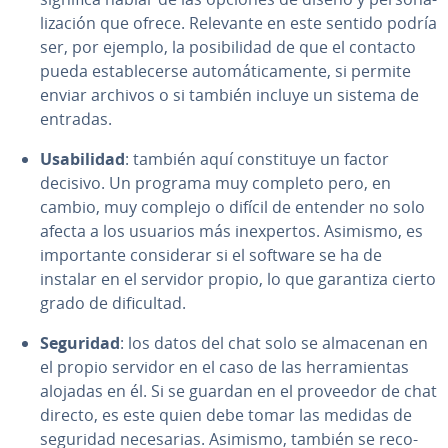
li­za­ción que ofrece. Relevante en este sentido podría
ser, por ejemplo, la po­si­bi­li­dad de que el contacto
pueda es­ta­ble­ce­r­se au­to­má­ti­ca­me­n­te, si permite
enviar archivos o si también incluye un sistema de
entradas.
Usa­bi­li­dad
: también aquí co­n­s­ti­tu­ye un factor
decisivo. Un programa muy completo pero, en
cambio, muy complejo o difícil de entender no solo
afecta a los usuarios más in­e­x­pe­r­tos. Asimismo, es
im­po­r­ta­n­te co­n­si­de­rar si el software se ha de
instalar en el servidor propio, lo que garantiza cierto
grado de di­fi­cu­l­tad.
Seguridad
: los datos del chat solo se almacenan en
el propio servidor en el caso de las he­rra­mie­n­tas
alojadas en él. Si se guardan en el proveedor de chat
directo, es este quien debe tomar las medidas de
seguridad ne­ce­sa­rias. Asimismo, también se re­co­