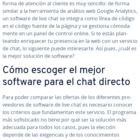
forma de atención al cliente es muy sencillo: de forma
similar a la he­rra­mie­n­ta de análisis web Google Analytics,
un software de live chat se integra como línea de código
en el código fuente de la página y se gestiona có­mo­da­
me­n­te en un panel de control online. Si te estás pla­n­
tean­do en­ri­que­cer tu presencia en la web con un servicio
de chat, lo siguiente puede in­te­re­sar­te. Así pues, ¿cuál es
la mejor solución de software?
Cómo escoger el mejor
software para el chat directo
Para poder comparar las ofertas de los di­fe­re­n­tes pro­
vee­do­res de software de live chat es necesario conocer
los criterios que fu­n­da­me­n­tan este servicio. El programa
más so­fi­s­ti­ca­do no tiene por qué ser la solución más
adecuada para todos los casos, pues la elección
depende de las exi­ge­n­cias y de los co­no­ci­mie­n­tos