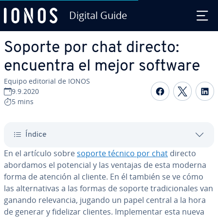
Digital Guide
Saltar al contenido principal
Soporte por chat directo:
encuentra el mejor software
Equipo editorial de IONOS
Compartir 
Compar
C
9.9.2020
5 mins
Índice
En el artículo sobre
soporte técnico por chat
directo
abordamos el potencial y las ventajas de esta moderna
forma de atención al cliente. En él también se ve cómo
las al­te­r­na­ti­vas a las formas de soporte tra­di­cio­na­les van
ganando re­le­va­n­cia, jugando un papel central a la hora
de generar y fidelizar clientes. Im­ple­me­n­tar esta nueva