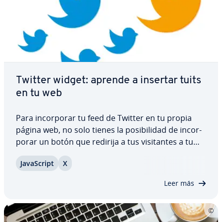
Twitter widget: aprende a insertar tuits
en tu web
Para in­co­r­po­rar tu feed de Twitter en tu propia
página web, no solo tienes la po­si­bi­li­dad de in­co­r­
po­rar un botón que redirija a tus vi­si­ta­n­tes a tu
perfil en la pla­ta­fo­r­ma de mi­cro­blo­g­gi­ng, sino que
Ja­va­S­cri­pt
X
con la ayuda de los llamados Twitter widgets
podrás mostrar los co­me­n­ta­rios y los…
Leer más