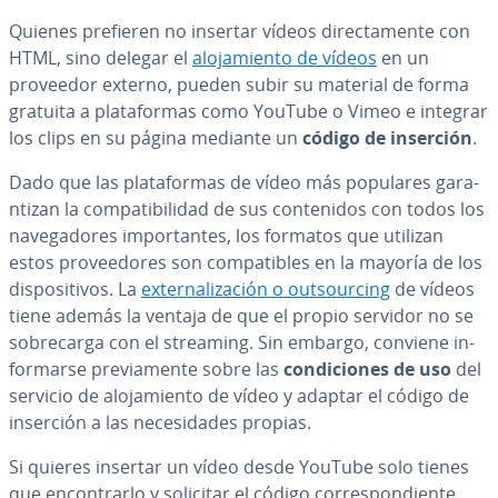
Quienes prefieren no insertar vídeos di­re­c­ta­me­n­te con
HTML, sino delegar el
alo­ja­mie­n­to de vídeos
en un
proveedor externo, pueden subir su material de forma
gratuita a pla­ta­fo­r­mas como YouTube o Vimeo e integrar
los clips en su página mediante un
código de inserción
.
Dado que las pla­ta­fo­r­mas de vídeo más populares ga­ra­
n­ti­zan la co­m­pa­ti­bi­li­dad de sus co­n­te­ni­dos con todos los
na­ve­ga­do­res im­po­r­ta­n­tes, los formatos que utilizan
estos pro­vee­do­res son co­m­pa­ti­bles en la mayoría de los
di­s­po­si­ti­vos. La
ex­te­r­na­li­za­ción o outsou­r­ci­ng
de vídeos
tiene además la ventaja de que el propio servidor no se
so­bre­ca­r­ga con el streaming. Sin embargo, conviene in­
fo­r­mar­se pre­via­me­n­te sobre las
co­n­di­cio­nes de uso
del
servicio de alo­ja­mie­n­to de vídeo y adaptar el código de
inserción a las ne­ce­si­da­des propias.
Si quieres insertar un vídeo desde YouTube solo tienes
que en­co­n­trar­lo y solicitar el código co­rre­s­po­n­die­n­te.