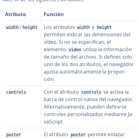
Atributo
Función
/
Los atributos
y
width
height
width
height
permiten indicar las di­me­n­sio­nes del
vídeo. Si no se es­pe­ci­fi­can, el
elemento
utiliza la in­fo­r­ma­ción
video
de tamaño del archivo. Si defines solo
uno de los dos atributos, el navegador
ajusta au­to­má­ti­ca­me­n­te la pro­po­r­
ción.
Con el atributo
se activa la
controls
controls
barra de control nativa del navegador.
Al­te­r­na­ti­va­me­n­te, pueden definirse
controles pe­r­so­na­li­za­dos mediante Ja­
va­S­cri­pt.
El atributo
permite enlazar
poster
poster