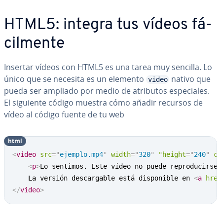
HTML5: integra tus vídeos fá­
ci­l­me­n­te
Insertar vídeos con HTML5 es una tarea muy sencilla. Lo
único que se necesita es un elemento
nativo que
video
pueda ser ampliado por medio de atributos es­pe­cia­les.
El siguiente código muestra cómo añadir recursos de
vídeo al código fuente de tu web
html
<
video
src
=
"
ejemplo.mp4
"
width
=
"
320
"
"height
=
"
240
"
c
<
p
>
Lo sentimos. Este vídeo no puede reproducirse
    La versión descargable está disponible en 
<
a
hre
</
video
>