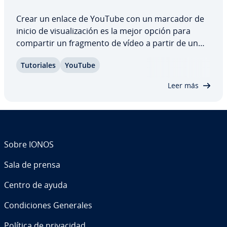
Crear un enlace de YouTube con un marcador de
inicio de vi­sua­li­za­ción es la mejor opción para
compartir un fragmento de vídeo a partir de un
punto de­te­r­mi­na­do. Así te aseguras, pa­r­ti­cu­la­r­me­
Tu­to­ria­les
YouTube
n­te con los vídeos largos, de que el receptor vea
solamente la in­fo­r­ma­ción que le interesa…
Leer más
Sobre IONOS
Sala de prensa
Centro de ayuda
Co­n­di­cio­nes Generales
Política de pri­va­ci­dad