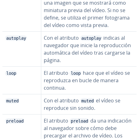
una imagen que se mostrará como
miniatura previa del vídeo. Si no se
define, se utiliza el primer fotograma
del vídeo como vista previa.
Con el atributo
indicas al
autoplay
autoplay
navegador que inicie la re­pro­du­c­ción
au­to­má­ti­ca del vídeo tras cargarse la
página.
El atributo
hace que el vídeo se
loop
loop
re­pro­du­z­ca en bucle de manera
continua.
Con el atributo
el vídeo se
muted
muted
reproduce sin sonido.
El atributo
da una in­di­ca­ción
preload
preload
al navegador sobre cómo debe
precargar el archivo de vídeo. Los