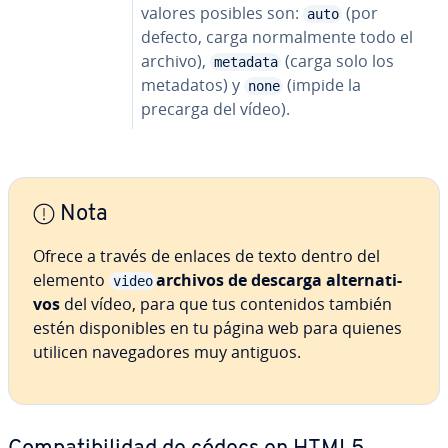
valores posibles son:
(por
auto
defecto, carga no­r­ma­l­me­n­te todo el
archivo),
(carga solo los
metadata
metadatos) y
(impide la
none
precarga del vídeo).
Nota
Ofrece a través de enlaces de texto dentro del
elemento
archivos de descarga al­te­r­na­ti­
video
vos
del vídeo, para que tus co­n­te­ni­dos también
estén di­s­po­ni­bles en tu página web para quienes
utilicen na­ve­ga­do­res muy antiguos.