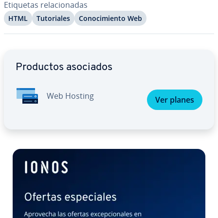
Etiquetas re­la­cio­na­das
HTML
Tu­to­ria­les
Co­no­ci­mie­n­to Web
Ir al menú principal
Productos asociados
Web Hosting
Ver planes