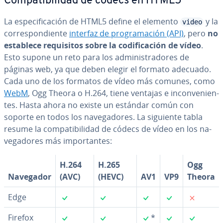
Co­m­pa­ti­bi­li­dad de códecs en HTML5
La es­pe­ci­fi­ca­ción de HTML5 define el elemento
y la
video
co­rre­s­po­n­die­n­te
interfaz de pro­gra­ma­ción (API)
, pero
no
establece re­qui­si­tos sobre la co­di­fi­ca­ción de vídeo
.
Esto supone un reto para los ad­mi­ni­s­tra­do­res de
páginas web, ya que deben elegir el formato adecuado.
Cada uno de los formatos de vídeo más comunes, como
WebM
, Ogg Theora o H.264, tiene ventajas e in­co­n­ve­nie­n­
tes. Hasta ahora no existe un estándar común con
soporte en todos los na­ve­ga­do­res. La siguiente tabla
resume la co­m­pa­ti­bi­li­dad de códecs de vídeo en los na­
ve­ga­do­res más im­po­r­ta­n­tes:
H.264
H.265
Ogg
Navegador
(AVC)
(HEVC)
AV1
VP9
Theora
✓
✓
✓
✓
✗
Edge
✓
✓
✓
✓
✓
Firefox
*