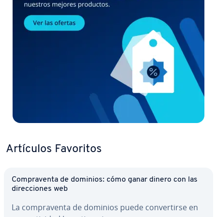
Artículos Favoritos
Co­m­pra­ve­n­ta de dominios: cómo ganar dinero con las
di­re­c­cio­nes web
La co­m­pra­ve­n­ta de dominios puede co­n­ve­r­ti­r­se en