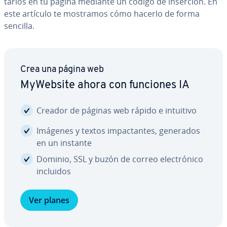
tar­los en tu página mediante un código de inserción. En
este artículo te mostramos cómo hacerlo de forma
sencilla.
Crea una página web
MyWebsite ahora con funciones IA
Creador de páginas web rápido e intuitivo
Imágenes y textos im­pa­c­ta­n­tes, generados
en un instante
Dominio, SSL y buzón de correo ele­c­tró­ni­co
incluidos
Ver planes