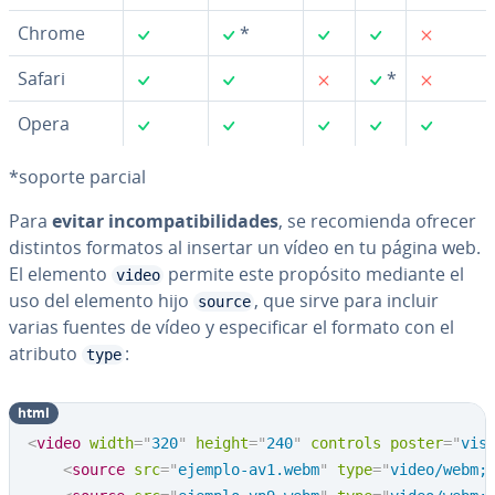
✓
✓
✓
✓
✗
Chrome
*
✓
✓
✗
✓
✗
Safari
*
✓
✓
✓
✓
✓
Opera
*soporte parcial
Para
evitar in­co­m­pa­ti­bi­li­da­des
, se re­co­mie­n­da ofrecer
distintos formatos al insertar un vídeo en tu página web.
El elemento
permite este propósito mediante el
video
uso del elemento hijo
, que sirve para incluir
source
varias fuentes de vídeo y es­pe­ci­fi­car el formato con el
atributo
:
type
html
<
video
width
=
"
320
"
height
=
"
240
"
controls
poster
=
"
vis
<
source
src
=
"
ejemplo-av1.webm
"
type
=
"
video/webm;