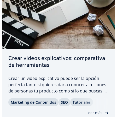
Crear videos ex­pli­ca­ti­vos: co­m­pa­ra­ti­va
de he­rra­mie­n­tas
Crear un video ex­pli­ca­ti­vo puede ser la opción
perfecta tanto si quieres dar a conocer a millones
de personas tu producto como si lo que buscas es
presentar un aburrido manual de forma amena.
Marketing de Co­n­te­ni­dos
SEO
Tu­to­ria­les
Pero ¿qué es un video ex­pli­ca­ti­vo y qué aspectos
debes atender a la hora de ela­bo­rar­lo?…
Leer más