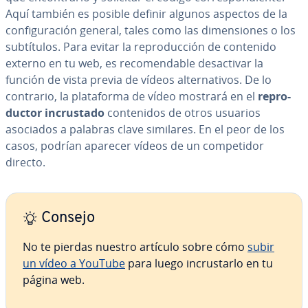
Aquí también es posible definir algunos aspectos de la
co­n­fi­gu­ra­ción general, tales como las di­me­n­sio­nes o los
su­b­tí­tu­los. Para evitar la re­pro­du­c­ción de contenido
externo en tu web, es re­co­me­n­da­ble des­ac­ti­var la
función de vista previa de vídeos al­te­r­na­ti­vos. De lo
contrario, la pla­ta­fo­r­ma de vídeo mostrará en el
re­pro­
du­c­tor in­cru­s­ta­do
co­n­te­ni­dos de otros usuarios
asociados a palabras clave similares. En el peor de los
casos, podrían aparecer vídeos de un co­m­pe­ti­dor
directo.
Consejo
No te pierdas nuestro artículo sobre cómo
subir
un vídeo a YouTube
para luego in­cru­s­tar­lo en tu
página web.