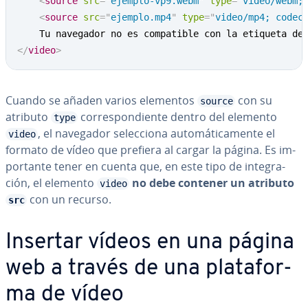
<
source
src
=
"
ejemplo-vp9.webm
"
type
=
"
video/webm;
<
source
src
=
"
ejemplo.mp4
"
type
=
"
video/mp4; codec
</
video
>
Cuando se añaden varios elementos
con su
source
atributo
co­rre­s­po­n­die­n­te dentro del elemento
type
, el navegador se­le­c­cio­na au­to­má­ti­ca­me­n­te el
video
formato de vídeo que prefiera al cargar la página. Es im­
po­r­ta­n­te tener en cuenta que, en este tipo de in­te­gra­
ción, el elemento
no debe contener un atributo
video
con un recurso.
src
Insertar vídeos en una página
web a través de una pla­ta­fo­r­
ma de vídeo