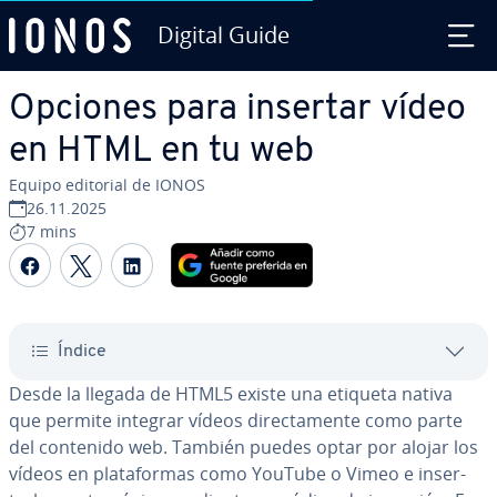
Digital Guide
Saltar al contenido principal
Opciones para insertar vídeo
en HTML en tu web
Equipo editorial de IONOS
26.11.2025
7 mins
Compartir Facebook
Compartir Twitter
Compartir LinkedIn
Índice
Desde la llegada de HTML5 existe una etiqueta nativa
que permite integrar vídeos di­re­c­ta­me­n­te como parte
del contenido web. También puedes optar por alojar los
vídeos en pla­ta­fo­r­mas como YouTube o Vimeo e in­se­r­