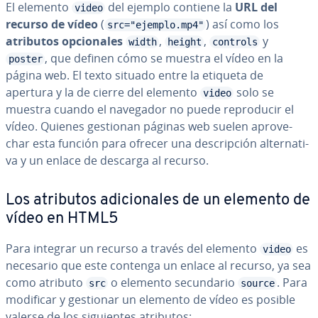
El elemento
del ejemplo contiene la
URL del
video
recurso de vídeo
(
) así como los
src="ejemplo.mp4"
atributos op­cio­na­les
,
,
y
width
height
controls
, que definen cómo se muestra el vídeo en la
poster
página web. El texto situado entre la etiqueta de
apertura y la de cierre del elemento
solo se
video
muestra cuando el navegador no puede re­pro­du­cir el
vídeo. Quienes gestionan páginas web suelen apro­ve­
char esta función para ofrecer una de­s­cri­p­ción al­te­r­na­ti­
va y un enlace de descarga al recurso.
Los atributos adi­cio­na­les de un elemento de
vídeo en HTML5
Para integrar un recurso a través del elemento
es
video
necesario que este contenga un enlace al recurso, ya sea
como atributo
o elemento se­cu­n­da­rio
. Para
src
source
modificar y gestionar un elemento de vídeo es posible
valerse de los si­guie­n­tes atributos: