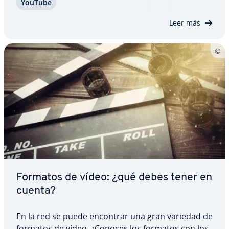
YouTube
Ninguna otra página web de vídeos ha logrado al­
ca­n­zar­lo, por lo que se­gu­ra­me­n­te haya quien se…
Leer más
Formatos de vídeo: ¿qué debes tener en
cuenta?
En la red se puede encontrar una gran variedad de
formatos de vídeo. ¿Conoces los formatos con los