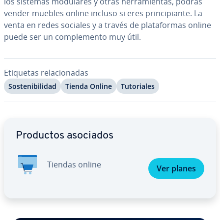
los sistemas modulares y otras he­rra­mie­n­tas, podrás
vender muebles online incluso si eres pri­n­ci­pia­n­te. La
venta en redes sociales y a través de pla­ta­fo­r­mas online
puede ser un co­m­ple­me­n­to muy útil.
Etiquetas re­la­cio­na­das
So­s­te­ni­bi­li­dad
Tienda Online
Tu­to­ria­les
Ir al menú principal
Productos asociados
Tiendas online
Ver planes