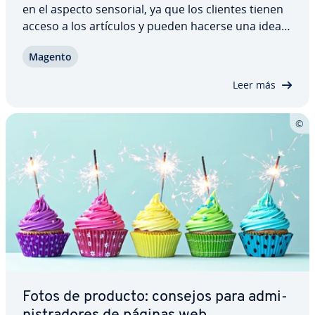
en el aspecto sensorial, ya que los clientes tienen
acceso a los artículos y pueden hacerse una idea
clara de su calidad. Después solo queda tomar la
Magento
decisión de ad­qui­ri­r­los o no. Al comprar por
Internet, en cambio, el cliente…
Leer más
Fotos de producto: consejos para ad­mi­