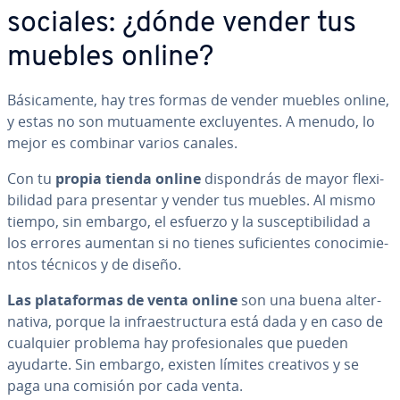
sociales: ¿dónde vender tus
muebles online?
Bá­si­ca­me­n­te, hay tres formas de vender muebles online,
y estas no son mu­tua­me­n­te ex­clu­ye­n­tes. A menudo, lo
mejor es combinar varios canales.
Con tu
propia tienda online
di­s­po­n­drás de mayor fle­xi­
bi­li­dad para presentar y vender tus muebles. Al mismo
tiempo, sin embargo, el esfuerzo y la su­s­ce­p­ti­bi­li­dad a
los errores aumentan si no tienes su­fi­cie­n­tes co­no­ci­mie­
n­tos técnicos y de diseño.
Las pla­ta­fo­r­mas de venta online
son una buena al­te­r­
na­ti­va, porque la in­frae­s­tru­c­tu­ra está dada y en caso de
cualquier problema hay pro­fe­sio­na­les que pueden
ayudarte. Sin embargo, existen límites creativos y se
paga una comisión por cada venta.