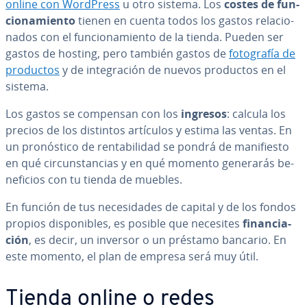
online con WordPress
u otro sistema. Los
costes de fu­n­
cio­na­mie­n­to
tienen en cuenta todos los gastos re­la­cio­
na­dos con el fu­n­cio­na­mie­n­to de la tienda. Pueden ser
gastos de hosting, pero también gastos de
fo­to­gra­fía de
productos
y de in­te­gra­ción de nuevos productos en el
sistema.
Los gastos se compensan con los
ingresos
: calcula los
precios de los distintos artículos y estima las ventas. En
un pro­nó­s­ti­co de re­n­ta­bi­li­dad se pondrá de ma­ni­fie­s­to
en qué ci­r­cu­n­s­ta­n­cias y en qué momento generarás be­
ne­fi­cios con tu tienda de muebles.
En función de tus ne­ce­si­da­des de capital y de los fondos
propios di­s­po­ni­bles, es posible que necesites
fi­na­n­cia­
ción
, es decir, un inversor o un préstamo bancario. En
este momento, el plan de empresa será muy útil.
Tienda online o redes