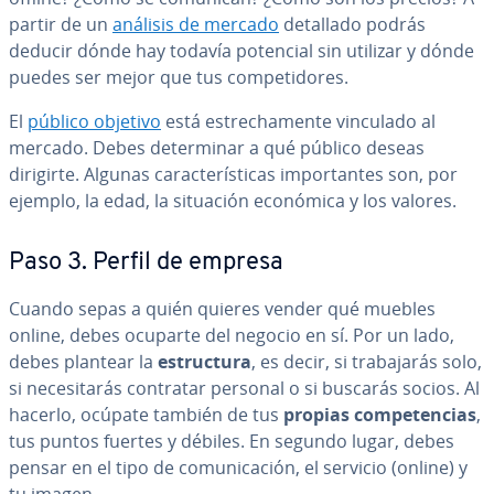
partir de un
análisis de mercado
detallado podrás
deducir dónde hay todavía potencial sin utilizar y dónde
puedes ser mejor que tus co­m­pe­ti­do­res.
El
público objetivo
está es­tre­cha­me­n­te vinculado al
mercado. Debes de­te­r­mi­nar a qué público deseas
dirigirte. Algunas ca­ra­c­te­rí­s­ti­cas im­po­r­ta­n­tes son, por
ejemplo, la edad, la situación económica y los valores.
Paso 3. Perfil de empresa
Cuando sepas a quién quieres vender qué muebles
online, debes ocuparte del negocio en sí. Por un lado,
debes plantear la
es­tru­c­tu­ra
, es decir, si tra­ba­ja­rás solo,
si ne­ce­si­ta­rás contratar personal o si buscarás socios. Al
hacerlo, ocúpate también de tus
propias co­m­pe­te­n­cias
,
tus puntos fuertes y débiles. En segundo lugar, debes
pensar en el tipo de co­mu­ni­ca­ción, el servicio (online) y