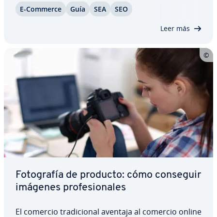
E-Commerce
Guía
SEA
SEO
ofrece muchas opciones para dar a cualquier
página web el alcance esperado. Desde el SEM…
Leer más
Fo­to­gra­fía de producto: cómo conseguir
imágenes pro­fe­sio­na­les
El comercio tra­di­cio­nal aventaja al comercio online