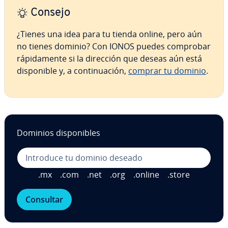
Consejo
¿Tienes una idea para tu tienda online, pero aún
no tienes dominio? Con IONOS puedes comprobar
rá­pi­da­me­n­te si la dirección que deseas aún está
di­s­po­ni­ble y, a co­n­ti­nua­ción,
comprar tu dominio
.
Dominios di­s­po­ni­bles
.mx
.com
.net
.org
.online
.store
Consultar