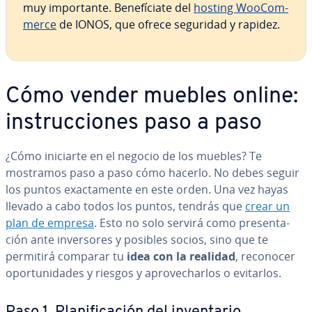
muy im­po­r­ta­n­te. Be­ne­fí­cia­te del
hosting Woo­Co­m­
me­r­ce
de IONOS, que ofrece seguridad y rapidez.
Cómo vender muebles online:
in­s­tru­c­cio­nes paso a paso
¿Cómo iniciarte en el negocio de los muebles? Te
mostramos paso a paso cómo hacerlo. No debes seguir
los puntos exac­ta­me­n­te en este orden. Una vez hayas
llevado a cabo todos los puntos, tendrás que
crear un
plan de empresa
. Esto no solo servirá como pre­se­n­ta­
ción ante in­ve­r­so­res y posibles socios, sino que te
permitirá comparar tu
idea con la realidad
, reconocer
opo­r­tu­ni­da­des y riesgos y apro­ve­char­los o evitarlos.