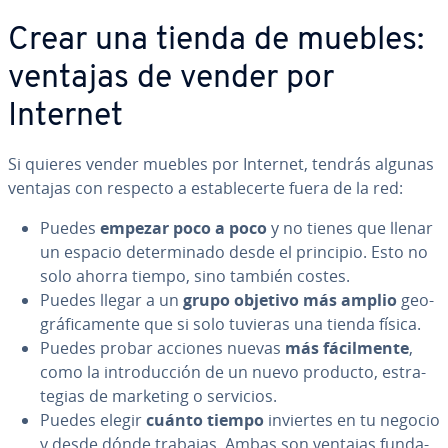
Crear una tienda de muebles:
ventajas de vender por
Internet
Si quieres vender muebles por Internet, tendrás algunas
ventajas con respecto a es­ta­ble­ce­r­te fuera de la red:
Puedes
empezar poco a poco
y no tienes que llenar
un espacio de­te­r­mi­na­do desde el principio. Esto no
solo ahorra tiempo, sino también costes.
Puedes llegar a un
grupo objetivo más amplio
geo­
grá­fi­ca­me­n­te que si solo tuvieras una tienda física.
Puedes probar acciones nuevas
más fá­ci­l­me­n­te
,
como la in­tro­du­c­ción de un nuevo producto, es­tra­
te­gias de marketing o servicios.
Puedes elegir
cuánto tiempo
inviertes en tu negocio
y desde dónde trabajas. Ambas son ventajas fu­n­da­