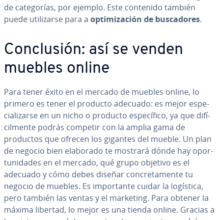
de ca­te­go­rías, por ejemplo. Este contenido también
puede uti­li­zar­se para a
op­ti­mi­za­ción de bu­s­ca­do­res
.
Co­n­clu­sión: así se venden
muebles online
Para tener éxito en el mercado de muebles online, lo
primero es tener el producto adecuado: es mejor es­pe­
cia­li­zar­se en un nicho o producto es­pe­cí­fi­co, ya que di­fí­
ci­l­me­n­te podrás competir con la amplia gama de
productos que ofrecen los gigantes del mueble. Un plan
de negocio bien elaborado te mostrará dónde hay opo­r­
tu­ni­da­des en el mercado, qué grupo objetivo es el
adecuado y cómo debes diseñar co­n­cre­ta­me­n­te tu
negocio de muebles. Es im­po­r­ta­n­te cuidar la logística,
pero también las ventas y el marketing. Para obtener la
máxima libertad, lo mejor es una tienda online. Gracias a