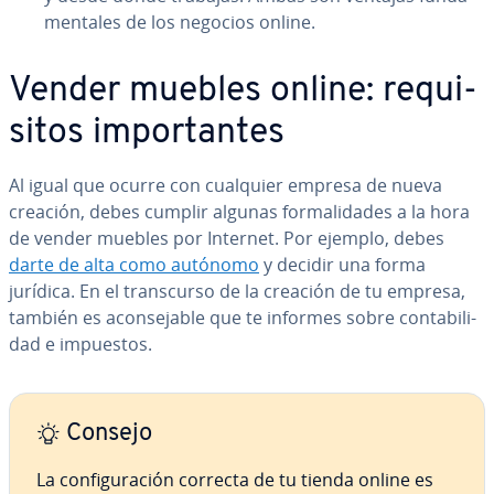
me­n­ta­les de los negocios online.
Vender muebles online: re­qui­
si­tos im­po­r­ta­n­tes
Al igual que ocurre con cualquier empresa de nueva
creación, debes cumplir algunas fo­r­ma­li­da­des a la hora
de vender muebles por Internet. Por ejemplo, debes
darte de alta como autónomo
y decidir una forma
jurídica. En el tra­n­s­cu­r­so de la creación de tu empresa,
también es aco­n­se­ja­ble que te informes sobre co­n­ta­bi­li­
dad e impuestos.
Consejo
La co­n­fi­gu­ra­ción correcta de tu tienda online es