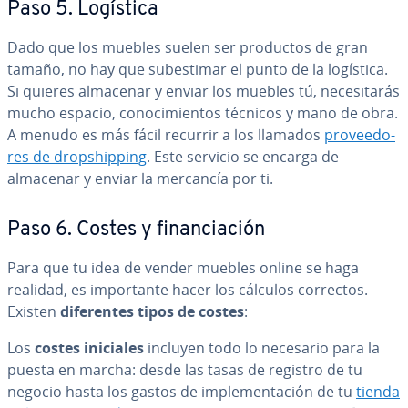
Paso 5. Logística
Dado que los muebles suelen ser productos de gran
tamaño, no hay que su­b­e­s­ti­mar el punto de la logística.
Si quieres almacenar y enviar los muebles tú, ne­ce­si­ta­rás
mucho espacio, co­no­ci­mie­n­tos técnicos y mano de obra.
A menudo es más fácil recurrir a los llamados
pro­vee­do­
res de dro­p­shi­p­pi­ng
. Este servicio se encarga de
almacenar y enviar la mercancía por ti.
Paso 6. Costes y fi­na­n­cia­ción
Para que tu idea de vender muebles online se haga
realidad, es im­po­r­ta­n­te hacer los cálculos correctos.
Existen
di­fe­re­n­tes tipos de costes
:
Los
costes iniciales
incluyen todo lo necesario para la
puesta en marcha: desde las tasas de registro de tu
negocio hasta los gastos de im­ple­me­n­ta­ción de tu
tienda