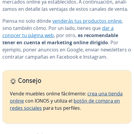
mercados online ya es­ta­ble­ci­dos. A co­n­ti­nua­ción, ana­li­
za­mos en detalle las ventajas de estos canales de venta.
Piensa no solo dónde
venderás tus productos online
,
sino también cómo. Por un lado, tienes que
dar a
conocer tu página web
, por otro,
es re­co­me­n­da­ble
tener en cuenta el marketing online dirigido
. Por
ejemplo, poner anuncios en Google, enviar ne­w­s­le­t­te­rs o
contratar campañas en Facebook e Instagram.
Consejo
Vende muebles online fá­ci­l­me­n­te:
crea una tienda
online
con IONOS y utiliza el
botón de compra en
redes sociales
para tus perfiles.