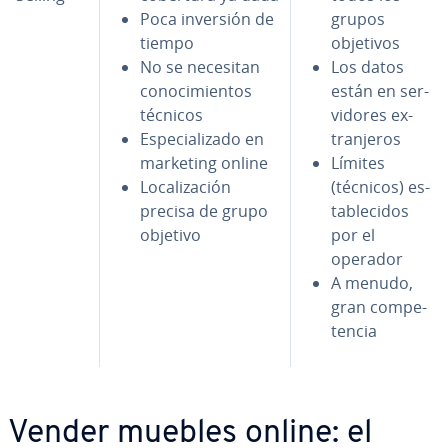
Poca inversión de
grupos
tiempo
objetivos
No se necesitan
Los datos
co­no­ci­mie­n­tos
están en se­r­
técnicos
vi­do­res ex­
Es­pe­cia­li­za­do en
tra­n­je­ros
marketing online
Límites
Lo­ca­li­za­ción
(técnicos) es­
precisa de grupo
ta­ble­ci­dos
objetivo
por el
operador
A menudo,
gran co­m­pe­
te­n­cia
Vender muebles online: el