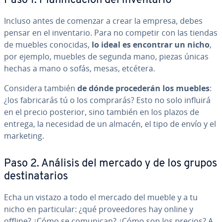
Paso 1. Pla­ni­fi­ca­ción del in­ve­n­ta­rio
Incluso antes de comenzar a crear la empresa, debes
pensar en el in­ve­n­ta­rio. Para no competir con las tiendas
de muebles conocidas,
lo ideal es encontrar un nicho
,
por ejemplo, muebles de segunda mano, piezas únicas
hechas a mano o sofás, mesas, etcétera.
Considera también
de dónde pro­ce­de­rán los muebles
:
¿los fa­bri­ca­rás tú o los comprarás? Esto no solo influirá
en el precio posterior, sino también en los plazos de
entrega, la necesidad de un almacén, el tipo de envío y el
marketing.
Paso 2. Análisis del mercado y de los grupos
de­s­ti­na­ta­rios
Echa un vistazo a todo el mercado del mueble y a tu
nicho en pa­r­ti­cu­lar: ¿qué pro­vee­do­res hay online y
offline? ¿Cómo se comunican? ¿Cómo son los precios? A