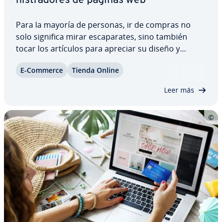
ni­s­tra­do­res de páginas web
Para la mayoría de personas, ir de compras no
solo significa mirar es­ca­pa­ra­tes, sino también
tocar los artículos para apreciar su diseño y
calidad y dejarse llevar por otros sentidos como el
E-Commerce
Tienda Online
olfato o el oído. En el momento en el que el cliente
conecta emo­cio­na­l­me­n­te con un…
Leer más