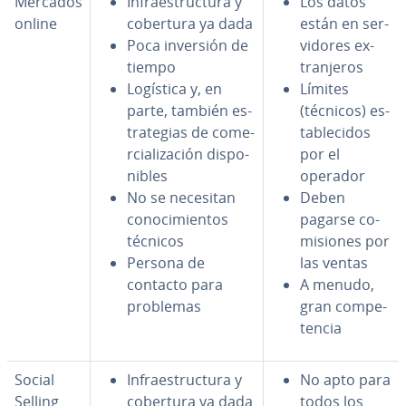
Mercados
In­frae­s­tru­c­tu­ra y
Los datos
online
cobertura ya dada
están en se­r­
Poca inversión de
vi­do­res ex­
tiempo
tra­n­je­ros
Logística y, en
Límites
parte, también es­
(técnicos) es­
tra­te­gias de co­me­
ta­ble­ci­dos
r­cia­li­za­ción di­s­po­
por el
ni­bles
operador
No se necesitan
Deben
co­no­ci­mie­n­tos
pagarse co­
técnicos
mi­sio­nes por
Persona de
las ventas
contacto para
A menudo,
problemas
gran co­m­pe­
te­n­cia
Social
In­frae­s­tru­c­tu­ra y
No apto para
Selling
cobertura ya dada
todos los