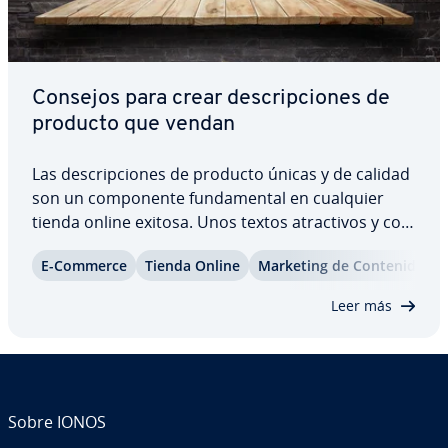
Consejos para crear de­s­cri­p­cio­nes de
producto que vendan
Las de­s­cri­p­cio­nes de producto únicas y de calidad
son un co­m­po­ne­n­te fu­n­da­me­n­tal en cualquier
tienda online exitosa. Unos textos atra­c­ti­vos y co­n­
vi­n­ce­n­tes no solo co­n­tri­bu­yen a la decisión de
E-Commerce
Tienda Online
Marketing de Co­n­te­ni­dos
compra de los clientes po­te­n­cia­les, sino que
también pro­po­r­cio­nan ventajas en cuanto al…
Leer más
Sobre IONOS