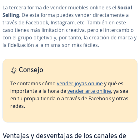
La tercera forma de vender muebles online es el
Social
Selling
. De esta forma puedes vender di­re­c­ta­me­n­te a
través de Facebook, Instagram, etc. También en este
caso tienes más li­mi­ta­ción creativa, pero el in­te­r­ca­m­bio
con el grupo objetivo y, por tanto, la creación de marca y
la fi­de­li­za­ción a la misma son más fáciles.
Consejo
Te contamos cómo
vender joyas online
y qué es
im­po­r­ta­n­te a la hora de
vender arte online
, ya sea
en tu propia tienda o a través de Facebook y otras
redes.
Ventajas y de­s­ve­n­ta­jas de los canales de