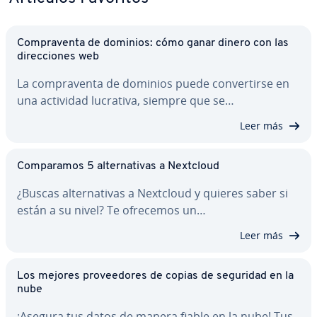
Co­m­pra­ve­n­ta de dominios: cómo ganar dinero con las
di­re­c­cio­nes web
La co­m­pra­ve­n­ta de dominios puede co­n­ve­r­ti­r­se en
una actividad lucrativa, siempre que se…
Leer más
Co­m­pa­ra­mos 5 al­te­r­na­ti­vas a Nextcloud
¿Buscas al­te­r­na­ti­vas a Nextcloud y quieres saber si
están a su nivel? Te ofrecemos un…
Leer más
Los mejores pro­vee­do­res de copias de seguridad en la
nube
¡Asegura tus datos de manera fiable en la nube! Tus