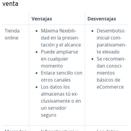
venta
Ventajas
De­s­ve­n­ta­jas
Tienda
Máxima fle­xi­bi­li­
Des­em­bo­l­so
online
dad en la pre­se­n­
inicial co­m­
ta­ción y el alcance
pa­ra­ti­va­me­n­
Puede ampliarse
te elevado
en cualquier
Se re­co­mie­n­
momento
dan co­no­ci­
Enlace sencillo con
mie­n­tos
otros canales
básicos de
Los datos los
eCommerce
almacenas tú ex­
clu­si­va­me­n­te o en
un servidor
seguro