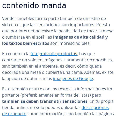
contenido manda
Vender muebles forma parte también de un estilo de
vida en el que las se­n­sa­cio­nes son im­po­r­ta­n­tes. Puesto
que por Internet no existe la po­si­bi­li­dad de tocar la mesa
o tumbarse en el sofá, las
imágenes de alta calidad y
los textos bien escritos
son im­pre­s­ci­n­di­bles.
En cuanto a la
fo­to­gra­fía de productos
, hay que
centrarse no solo en imágenes cla­ra­me­n­te re­co­no­ci­bles,
sino también en el ambiente, es decir, cómo queda
decorada una mesa o cubierta una cama. Además, existe
la opción de optimizar las
imágenes de Google
.
Esto también ocurre con los textos: la in­fo­r­ma­ción es im­
po­r­ta­n­te (pre­fe­ri­ble­me­n­te en forma de listas) pero
también se deben tra­n­s­mi­tir se­n­sa­cio­nes
. En tu propia
tienda online, no solo puedes utilizar las
de­s­cri­p­cio­nes
de producto
como in­fo­r­ma­ción, sino también las páginas