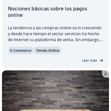
Nociones básicas sobre los pagos
online
La tendencia a las compras online va in crescendo
y desde hace tiempo el sector servicios ha hecho
de Internet su pla­ta­fo­r­ma de venta. Sin embargo,
en la ac­tua­li­dad todavía no se ha erra­di­ca­do el
E-Commerce
Tienda Online
temor ge­ne­ra­li­za­do debido a los problemas que
entraña la seguridad en la red. Los…
Leer más