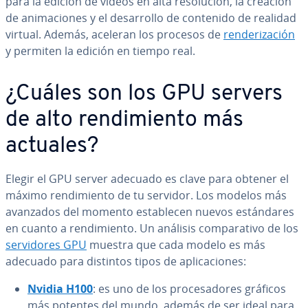
para la edición de vídeos en alta re­so­lu­ción, la creación
de ani­ma­cio­nes y el de­sa­rro­llo de contenido de realidad
virtual. Además, aceleran los procesos de
re­n­de­ri­za­ción
y permiten la edición en tiempo real.
¿Cuáles son los GPU servers
de alto re­n­di­mie­n­to más
actuales?
Elegir el GPU server adecuado es clave para obtener el
máximo re­n­di­mie­n­to de tu servidor. Los modelos más
avanzados del momento es­ta­ble­cen nuevos es­tá­n­da­res
en cuanto a re­n­di­mie­n­to. Un análisis co­m­pa­ra­ti­vo de los
se­r­vi­do­res GPU
muestra que cada modelo es más
adecuado para distintos tipos de apli­ca­cio­nes:
Nvidia H100
: es uno de los pro­ce­sa­do­res gráficos
más potentes del mundo, además de ser ideal para