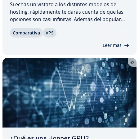
Si echas un vistazo a los distintos modelos de
hosting, rá­pi­da­me­n­te te darás cuenta de que las
opciones son casi infinitas. Además del popular
cloud hosting, también se encuentra el hosting en
Co­m­pa­ra­ti­va
VPS
VPS o en se­r­vi­do­res dedicados. Ambos ofrecen
muchas ventajas en lo que respecta a…
Leer más
¿Qué es una Hopper GPU?