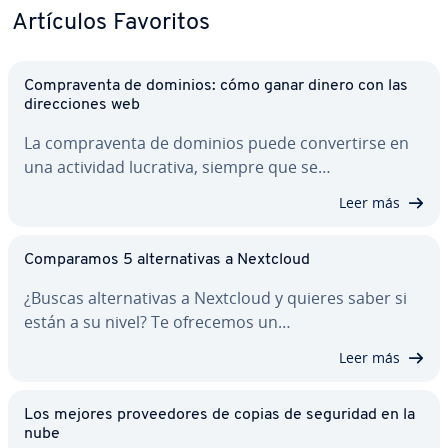
Artículos Favoritos
Co­m­pra­ve­n­ta de dominios: cómo ganar dinero con las
di­re­c­cio­nes web
La co­m­pra­ve­n­ta de dominios puede co­n­ve­r­ti­r­se en
una actividad lucrativa, siempre que se…
Leer más
Co­m­pa­ra­mos 5 al­te­r­na­ti­vas a Nextcloud
¿Buscas al­te­r­na­ti­vas a Nextcloud y quieres saber si
están a su nivel? Te ofrecemos un…
Leer más
Los mejores pro­vee­do­res de copias de seguridad en la
nube