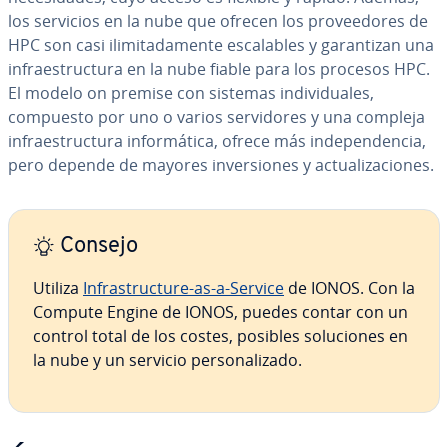
los servicios en la nube que ofrecen los pro­vee­do­res de
HPC son casi ili­mi­ta­da­me­n­te es­ca­la­bles y ga­ra­n­ti­zan una
in­frae­s­tru­c­tu­ra en la nube fiable para los procesos HPC.
El modelo on premise con sistemas in­di­vi­dua­les,
compuesto por uno o varios se­r­vi­do­res y una compleja
in­frae­s­tru­c­tu­ra in­fo­r­má­ti­ca, ofrece más in­de­pe­n­de­n­cia,
pero depende de mayores in­ve­r­sio­nes y ac­tua­li­za­cio­nes.
Consejo
Utiliza
In­fra­s­tru­c­tu­re-as-a-Service
de IONOS. Con la
Compute Engine de IONOS, puedes contar con un
control total de los costes, posibles so­lu­cio­nes en
la nube y un servicio pe­r­so­na­li­za­do.