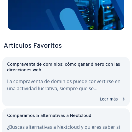
Artículos Favoritos
Co­m­pra­ve­n­ta de dominios: cómo ganar dinero con las
di­re­c­cio­nes web
La co­m­pra­ve­n­ta de dominios puede co­n­ve­r­ti­r­se en
una actividad lucrativa, siempre que se…
Leer más
Co­m­pa­ra­mos 5 al­te­r­na­ti­vas a Nextcloud
¿Buscas al­te­r­na­ti­vas a Nextcloud y quieres saber si