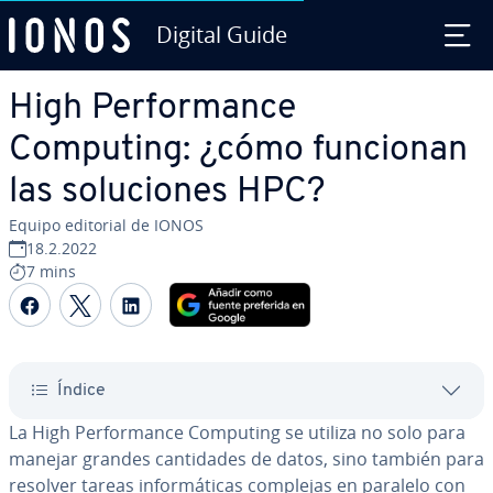
Digital Guide
Saltar al contenido principal
High Pe­r­fo­r­ma­n­ce
Computing: ¿cómo funcionan
las so­lu­cio­nes HPC?
Equipo editorial de IONOS
18.2.2022
7 mins
Compartir Facebook
Compartir Twitter
Compartir LinkedIn
Índice
La High Pe­r­fo­r­ma­n­ce Computing se utiliza no solo para
manejar grandes ca­n­ti­da­des de datos, sino también para
resolver tareas in­fo­r­má­ti­cas complejas en paralelo con