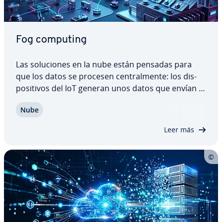
Fog computing
Las so­lu­cio­nes en la nube están pensadas para
que los datos se procesen ce­n­tra­l­me­n­te: los di­s­
po­si­ti­vos del IoT generan unos datos que envían a
una pla­ta­fo­r­ma central en la nube y esperan su
Nube
respuesta. En las grandes in­frae­s­tru­c­tu­ras esto
ocasiona problemas de ancho de banda, lo…
Leer más