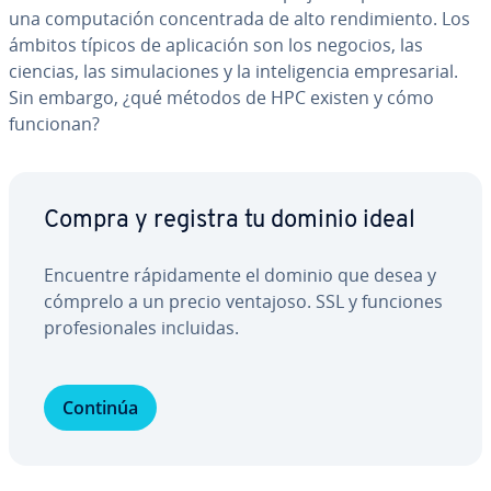
una co­mpu­tación co­n­ce­n­tra­da de alto re­n­di­mie­n­to. Los
ámbitos típicos de apli­ca­ción son los negocios, las
ciencias, las si­mu­la­cio­nes y la in­te­li­ge­n­cia em­pre­sa­rial.
Sin embargo, ¿qué métodos de HPC existen y cómo
funcionan?
Compra y registra tu dominio ideal
Encuentre rá­pi­da­me­n­te el dominio que desea y
cómprelo a un precio ventajoso. SSL y funciones
pro­fe­sio­na­les incluidas.
Continúa