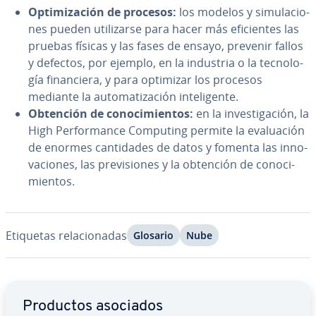
Op­ti­mi­za­ción de procesos:
los modelos y si­mu­la­cio­
nes pueden uti­li­zar­se para hacer más efi­cie­n­tes las
pruebas físicas y las fases de ensayo, prevenir fallos
y defectos, por ejemplo, en la industria o la te­c­no­lo­
gía fi­na­n­cie­ra, y para optimizar los procesos
mediante la au­to­ma­ti­za­ción in­te­li­ge­n­te.
Obtención de co­no­ci­mie­n­tos:
en la in­ve­s­ti­ga­ción, la
High Pe­r­fo­r­ma­n­ce Computing permite la eva­lua­ción
de enormes ca­n­ti­da­des de datos y fomenta las in­no­
va­cio­nes, las pre­vi­sio­nes y la obtención de co­no­ci­
mie­n­tos.
Etiquetas re­la­cio­na­das
Glosario
Nube
Ir al menú principal
Productos asociados