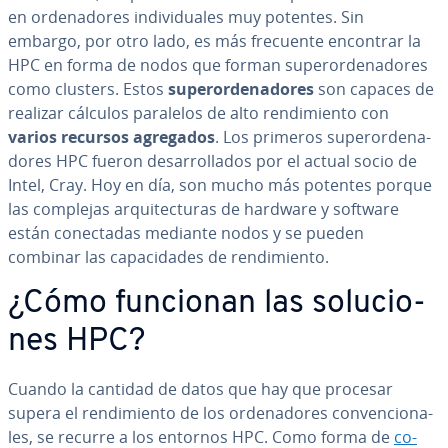
en or­de­na­do­res in­di­vi­dua­les muy potentes. Sin
embargo, por otro lado, es más frecuente encontrar la
HPC en forma de nodos que forman su­pe­ro­r­de­na­do­res
como clusters. Estos
su­pe­ro­r­de­na­do­res
son capaces de
realizar cálculos paralelos de alto re­n­di­mie­n­to con
varios recursos agregados
. Los primeros su­pe­ro­r­de­na­
do­res HPC fueron de­sa­rro­lla­dos por el actual socio de
Intel, Cray. Hoy en día, son mucho más potentes porque
las complejas ar­qui­te­c­tu­ras de hardware y software
están co­ne­c­ta­das mediante nodos y se pueden
combinar las ca­pa­ci­da­des de re­n­di­mie­n­to.
¿Cómo funcionan las so­lu­cio­
nes HPC?
Cuando la cantidad de datos que hay que procesar
supera el re­n­di­mie­n­to de los or­de­na­do­res co­n­ve­n­cio­na­
les, se recurre a los entornos HPC. Como forma de
co­