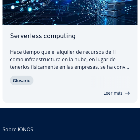
Se­r­ve­r­le­ss computing
Hace tiempo que el alquiler de recursos de TI
como in­frae­s­tru­c­tu­ra en la nube, en lugar de
tenerlos fí­si­ca­me­n­te en las empresas, se ha co­n­ve­
r­ti­do en una práctica común. La mayoría de las so­
Glosario
lu­cio­nes de IaaS o PaaS requieren la in­te­r­ve­n­ción
de los usuarios en el campo de la…
Leer más
Sobre IONOS