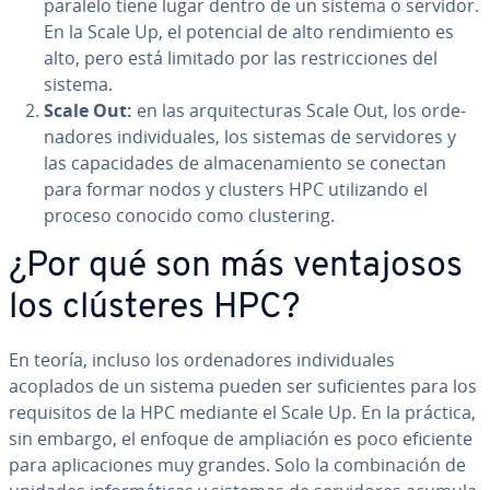
paralelo tiene lugar dentro de un sistema o servidor.
En la Scale Up, el potencial de alto re­n­di­mie­n­to es
alto, pero está limitado por las re­s­tri­c­cio­nes del
sistema.
Scale Out:
en las ar­qui­te­c­tu­ras Scale Out, los or­de­
na­do­res in­di­vi­dua­les, los sistemas de se­r­vi­do­res y
las ca­pa­ci­da­des de al­ma­ce­na­mie­n­to se conectan
para formar nodos y clusters HPC uti­li­za­n­do el
proceso conocido como clu­s­te­ri­ng.
¿Por qué son más ve­n­ta­jo­sos
los clústeres HPC?
En teoría, incluso los or­de­na­do­res in­di­vi­dua­les
acoplados de un sistema pueden ser su­fi­cie­n­tes para los
re­qui­si­tos de la HPC mediante el Scale Up. En la práctica,
sin embargo, el enfoque de am­plia­ción es poco eficiente
para apli­ca­cio­nes muy grandes. Solo la co­m­bi­na­ción de