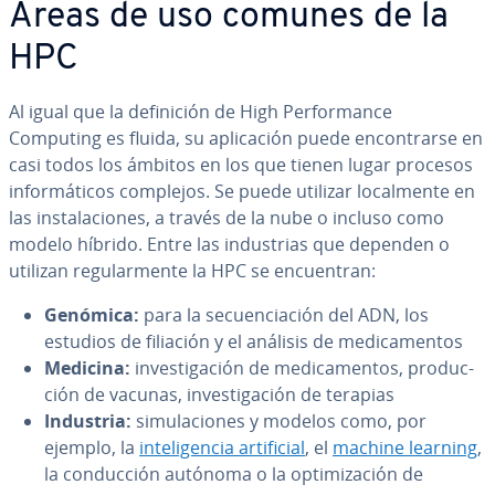
Áreas de uso comunes de la
HPC
Al igual que la de­fi­ni­ción de High Pe­r­fo­r­ma­n­ce
Computing es fluida, su apli­ca­ción puede en­co­n­trar­se en
casi todos los ámbitos en los que tienen lugar procesos
in­fo­r­má­ti­cos complejos. Se puede utilizar lo­ca­l­me­n­te en
las in­s­ta­la­cio­nes, a través de la nube o incluso como
modelo híbrido. Entre las in­du­s­trias que dependen o
utilizan re­gu­la­r­me­n­te la HPC se en­cue­n­tran:
Genómica:
para la se­cue­n­cia­ción del ADN, los
estudios de filiación y el análisis de me­di­ca­me­n­tos
Medicina:
in­ve­s­ti­ga­ción de me­di­ca­me­n­tos, pro­du­c­
ción de vacunas, in­ve­s­ti­ga­ción de terapias
Industria:
si­mu­la­cio­nes y modelos como, por
ejemplo, la
in­te­li­ge­n­cia ar­ti­fi­cial
, el
machine learning
,
la co­n­du­c­ción autónoma o la op­ti­mi­za­ción de