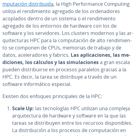
mpu­tación di­s­tri­bui­da
, la High Pe­r­fo­r­ma­n­ce Computing
utiliza el re­n­di­mie­n­to agregado de los or­de­na­do­res
acoplados dentro de un sistema o el re­n­di­mie­n­to
agregado de los entornos de hardware con los de
software y los se­r­vi­do­res. Los clusters modernos y las ar­
qui­te­c­tu­ras HPC para la co­mpu­tación de alto re­n­di­mie­n­
to se componen de CPUs, memorias de trabajo y de
datos, ace­le­ra­do­res y fabrics.
Las apli­ca­cio­nes, las me­
di­cio­nes, los cálculos y las si­mu­la­cio­nes
a gran escala
pueden di­s­tri­bui­r­se en procesos paralelos gracias a la
HPC. Es decir, la tarea se di­s­tri­bu­ye a través de un
software in­fo­r­má­ti­co especial.
Existen dos enfoques pri­n­ci­pa­les de la HPC:
Scale Up:
las te­c­no­lo­gías HPC utilizan una compleja
ar­qui­te­c­tu­ra de hardware y software en la que las
tareas se di­s­tri­bu­yen entre los recursos di­s­po­ni­bles.
La di­s­tri­bu­ción a los procesos de co­mpu­tación en