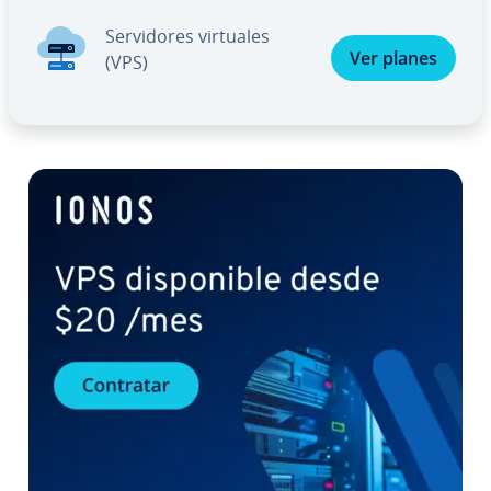
Se­r­vi­do­res virtuales
Ver planes
(VPS)