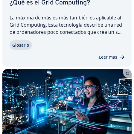
¿Qué es el Grid Computing?
La máxima de más es más también es aplicable al
Grid Computing. Esta te­c­no­lo­gía describe una red
de or­de­na­do­res poco co­ne­c­ta­dos que crea un su­
pe­ro­r­de­na­dor virtual. Las redes de Grid
Glosario
Computing ofrecen más potencia y recursos in­fo­r­
má­ti­cos con sus clústeres de or­de­na­do­res…
Leer más