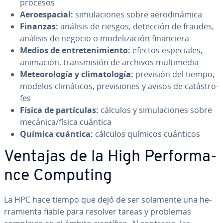
procesos
Ae­roe­s­pa­cial:
si­mu­la­cio­nes sobre ae­ro­di­ná­mi­ca
Finanzas:
análisis de riesgos, detección de fraudes,
análisis de negocio o mo­de­li­za­ción fi­na­n­cie­ra
Medios de en­tre­te­ni­mie­n­to:
efectos es­pe­cia­les,
animación, tra­n­s­mi­sión de archivos mu­l­ti­me­dia
Me­teo­ro­lo­gía y cli­ma­to­lo­gía:
previsión del tiempo,
modelos cli­má­ti­cos, pre­vi­sio­nes y avisos de ca­tá­s­tro­
fes
Física de pa­r­tí­cu­las:
cálculos y si­mu­la­cio­nes sobre
mecánica/física cuántica
Química cuántica:
cálculos químicos cuánticos
Ventajas de la High Pe­r­fo­r­ma­
n­ce Computing
La HPC hace tiempo que dejó de ser solamente una he­
rra­mie­n­ta fiable para resolver tareas y problemas