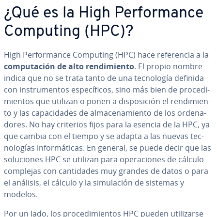
¿Qué es la High Pe­r­fo­r­ma­n­ce
Computing (HPC)?
High Pe­r­fo­r­ma­n­ce Computing (HPC) hace re­fe­re­n­cia a la
co­mpu­tación de alto re­n­di­mie­n­to
. El propio nombre
indica que no se trata tanto de una te­c­no­lo­gía definida
con in­s­tru­me­n­tos es­pe­cí­fi­cos, sino más bien de pro­ce­di­
mie­n­tos que utilizan o ponen a di­s­po­si­ción el re­n­di­mie­n­
to y las ca­pa­ci­da­des de al­ma­ce­na­mie­n­to de los or­de­na­
do­res. No hay criterios fijos para la esencia de la HPC, ya
que cambia con el tiempo y se adapta a las nuevas te­c­
no­lo­gías in­fo­r­má­ti­cas. En general, se puede decir que las
so­lu­cio­nes HPC se utilizan para ope­ra­cio­nes de cálculo
complejas con ca­n­ti­da­des muy grandes de datos o para
el análisis, el cálculo y la si­mu­la­ción de sistemas y
modelos.
Por un lado, los pro­ce­di­mie­n­tos HPC pueden uti­li­zar­se