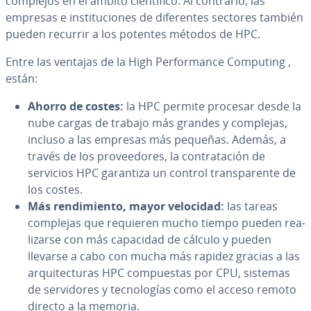
complejos en el ámbito cie­n­tí­fi­co. Al contrario, las
empresas e in­s­ti­tu­cio­nes de di­fe­re­n­tes sectores también
pueden recurrir a los potentes métodos de HPC.
Entre las ventajas de la High Pe­r­fo­r­ma­n­ce Computing ,
están:
Ahorro de costes:
la HPC permite procesar desde la
nube cargas de trabajo más grandes y complejas,
incluso a las empresas más pequeñas. Además, a
través de los pro­vee­do­res, la co­n­tra­ta­ción de
servicios HPC garantiza un control tra­n­s­pa­re­n­te de
los costes.
Más re­n­di­mie­n­to, mayor velocidad:
las tareas
complejas que requieren mucho tiempo pueden rea­
li­zar­se con más capacidad de cálculo y pueden
llevarse a cabo con mucha más rapidez gracias a las
ar­qui­te­c­tu­ras HPC co­m­pue­s­tas por CPU, sistemas
de se­r­vi­do­res y te­c­no­lo­gías como el acceso remoto
directo a la memoria.