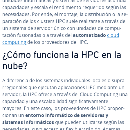
unidades in­fo­r­má­ti­cas y sistemas de se­r­vi­do­res acumula
ca­pa­ci­da­des y escala el re­n­di­mie­n­to requerido según las
ne­ce­si­da­des. Por ende, el montaje, la di­s­tri­bu­ción o la se­
pa­ra­ción de los clusters HPC suele rea­li­zar­se a través de
un sistema de servidor único con unidades de co­mpu­
tación fu­sio­na­das o a través del
au­to­ma­ti­za­do
cloud
computing
de los pro­vee­do­res de HPC.
¿Cómo funciona la HPC en la
nube?
A di­fe­re­n­cia de los sistemas in­di­vi­dua­les locales o su­pra­
rre­gio­na­les que ejecutan apli­ca­cio­nes HPC mediante un
servidor, la HPC ofrece a través del Cloud Computing una
capacidad y una es­ca­la­bi­li­dad si­g­ni­fi­ca­ti­va­me­n­te
mayores. En este caso, los pro­vee­do­res de HPC pro­po­r­
cio­nan un
entorno in­fo­r­má­ti­co de se­r­vi­do­res y
sistemas in­fo­r­má­ti­cos
que pueden uti­li­zar­se según las
ne­ce­si­da­des, cuyo acceso es flexible y rápido. Además,