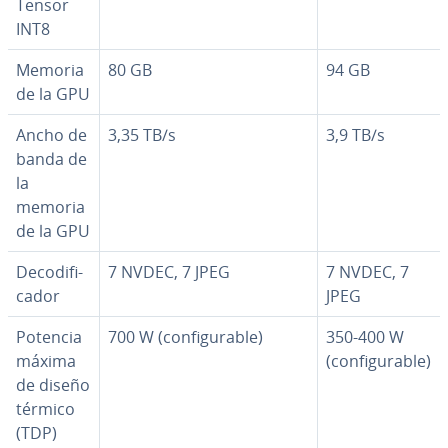
Tensor
INT8
Memoria
80 GB
94 GB
de la GPU
Ancho de
3,35 TB/s
3,9 TB/s
banda de
la
memoria
de la GPU
De­co­di­fi­
7 NVDEC, 7 JPEG
7 NVDEC, 7
ca­dor
JPEG
Potencia
700 W (co­n­fi­gu­ra­ble)
350-400 W
máxima
(co­n­fi­gu­ra­ble)
de diseño
térmico
(TDP)