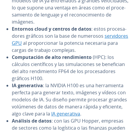
modelos de IA ya en­tre­na­dos a grandes ve­lo­ci­da­des,
lo que supone una ventaja en áreas como el pro­ce­
sa­mie­n­to de lenguaje y el re­co­no­ci­mie­n­to de
imágenes.
Entornos cloud y centros de datos
: estos pro­ce­sa­
do­res gráficos son la base de numerosos
se­r­vi­do­res
GPU
al pro­po­r­cio­nar la potencia necesaria para
cargas de trabajo complejas.
Co­mpu­tación de alto re­n­di­mie­n­to
(HPC): los
cálculos cie­n­tí­fi­cos y las si­mu­la­cio­nes se be­ne­fi­cian
del alto re­n­di­mie­n­to FP64 de los pro­ce­sa­do­res
gráficos H100.
IA ge­ne­ra­ti­va
: la NVIDIA H100 es una he­rra­mie­n­ta
perfecta para generar texto, imágenes y vídeos con
modelos de IA. Su diseño permite procesar grandes
volúmenes de datos de manera rápida y eficiente,
algo clave para la
IA ge­ne­ra­ti­va
.
Análisis de datos
: con las GPU Hopper, empresas
de sectores como la logística o las finanzas pueden