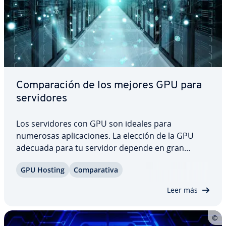
Co­m­pa­ra­ción de los mejores GPU para
se­r­vi­do­res
Los se­r­vi­do­res con GPU son ideales para
numerosas apli­ca­cio­nes. La elección de la GPU
adecuada para tu servidor depende en gran
medida de tus ne­ce­si­da­des es­pe­cí­fi­cas. En el
GPU Hosting
Co­m­pa­ra­ti­va
presente artículo, se comparan las últimas GPU
NVIDIA H100 y A30 con Intel Gaudi 2 y Gaudi 3, con
Leer más
un…