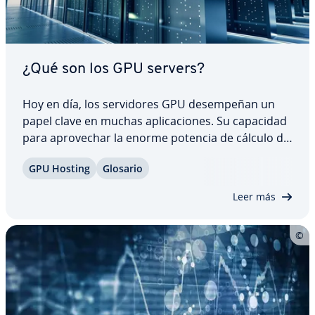
¿Qué son los GPU servers?
Hoy en día, los se­r­vi­do­res GPU de­sem­pe­ñan un
papel clave en muchas apli­ca­cio­nes. Su capacidad
para apro­ve­char la enorme potencia de cálculo de
las tarjetas gráficas es crucial en áreas como el
GPU Hosting
Glosario
apre­n­di­za­je au­to­má­ti­co. Pero ¿qué es exac­ta­me­n­
te un GPU server, qué ventajas ofrece y…
Leer más