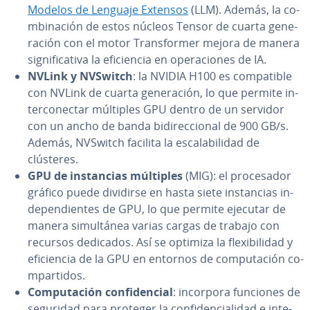
Modelos de Lenguaje Extensos
(LLM). Además, la co­
m­bi­na­ción de estos núcleos Tensor de cuarta ge­ne­
ra­ción con el motor Tra­n­s­fo­r­mer mejora de manera
si­g­ni­fi­ca­ti­va la efi­cie­n­cia en ope­ra­cio­nes de IA.
NVLink y NVSwitch
: la NVIDIA H100 es co­m­pa­ti­ble
con NVLink de cuarta ge­ne­ra­ción, lo que permite in­
te­r­co­ne­c­tar múltiples GPU dentro de un servidor
con un ancho de banda bi­di­re­c­cio­nal de 900 GB/s.
Además, NVSwitch facilita la es­ca­la­bi­li­dad de
clústeres.
GPU de in­s­ta­n­cias múltiples
(MIG): el pro­ce­sa­dor
gráfico puede dividirse en hasta siete in­s­ta­n­cias in­
de­pe­n­die­n­tes de GPU, lo que permite ejecutar de
manera si­mu­l­tá­nea varias cargas de trabajo con
recursos dedicados. Así se optimiza la fle­xi­bi­li­dad y
efi­cie­n­cia de la GPU en entornos de co­mpu­tación co­
m­pa­r­ti­dos.
Co­mpu­tación co­n­fi­de­n­cial
: incorpora funciones de
seguridad para proteger la co­n­fi­de­n­cia­li­dad e in­te­