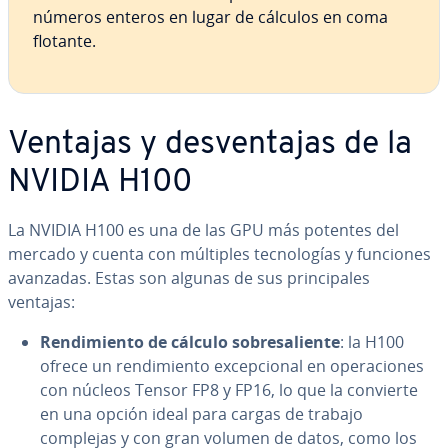
números enteros en lugar de cálculos en coma
flotante.
Ventajas y de­s­ve­n­ta­jas de la
NVIDIA H100
La NVIDIA H100 es una de las GPU más potentes del
mercado y cuenta con múltiples te­c­no­lo­gías y funciones
avanzadas. Estas son algunas de sus pri­n­ci­pa­les
ventajas:
Re­n­di­mie­n­to de cálculo so­bre­sa­lie­n­te
: la H100
ofrece un re­n­di­mie­n­to ex­ce­p­cio­nal en ope­ra­cio­nes
con núcleos Tensor FP8 y FP16, lo que la convierte
en una opción ideal para cargas de trabajo
complejas y con gran volumen de datos, como los