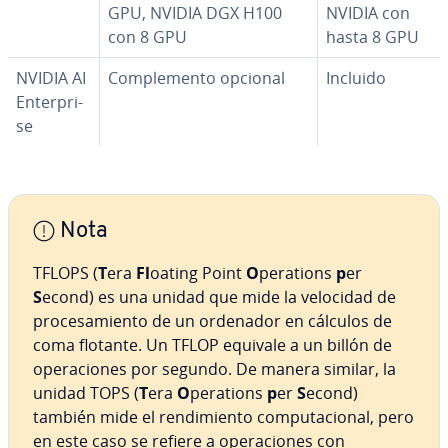
GPU, NVIDIA DGX H100
NVIDIA con
con 8 GPU
hasta 8 GPU
NVIDIA AI
Co­m­ple­me­n­to opcional
Incluido
En­te­r­pri­
se
Nota
TFLOPS (
T
era
Fl
oating Point
O
perations
p
er
S
econd) es una unidad que mide la velocidad de
pro­ce­sa­mie­n­to de un ordenador en cálculos de
coma flotante. Un TFLOP equivale a un billón de
ope­ra­cio­nes por segundo. De manera similar, la
unidad TOPS (
T
era
O
perations
p
er
S
econd)
también mide el re­n­di­mie­n­to co­mpu­tacio­nal, pero
en este caso se refiere a ope­ra­cio­nes con