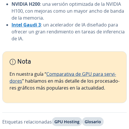
NVIDIA H200
: una versión op­ti­mi­za­da de la NVIDIA
H100, con mejoras como un mayor ancho de banda
de la memoria.
Intel Gaudi 3
: un ace­le­ra­dor de IA diseñado para
ofrecer un gran re­n­di­mie­n­to en tareas de in­fe­re­n­cia
de IA.
Nota
En nuestra guía “
Co­m­pa­ra­ti­va de GPU para se­r­vi­
do­res
” hablamos en más detalle de los pro­ce­sa­do­
res gráficos más populares en la ac­tua­li­dad.
Etiquetas re­la­cio­na­das
GPU Hosting
Glosario