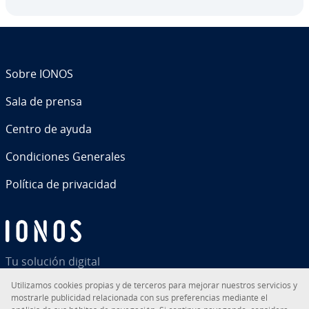
Sobre IONOS
Sala de prensa
Centro de ayuda
Co­n­di­cio­nes Generales
Política de pri­va­ci­dad
Tu solución digital
Uti­li­za­mos cookies propias y de terceros para mejorar nuestros servicios y
mostrarle pu­bli­ci­dad re­la­cio­na­da con sus pre­fe­re­n­cias mediante el