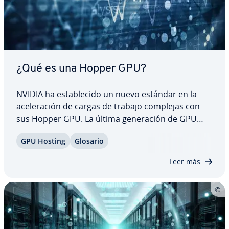
¿Qué es una Hopper GPU?
NVIDIA ha es­ta­ble­ci­do un nuevo estándar en la
ace­le­ra­ción de cargas de trabajo complejas con
sus Hopper GPU. La última ge­ne­ra­ción de GPU
incorpora in­no­va­cio­nes re­vo­lu­cio­na­rias para
GPU Hosting
Glosario
ofrecer el máximo re­n­di­mie­n­to en apli­ca­cio­nes de
IA y co­mpu­tación de alto re­n­di­mie­n­to (HPC).…
Leer más