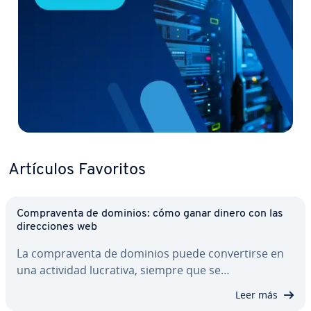
Artículos Favoritos
Co­m­pra­ve­n­ta de dominios: cómo ganar dinero con las
di­re­c­cio­nes web
La co­m­pra­ve­n­ta de dominios puede co­n­ve­r­ti­r­se en
una actividad lucrativa, siempre que se…
Leer más