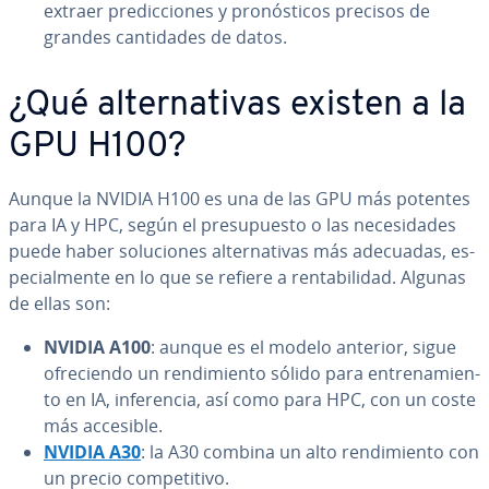
extraer pre­di­c­cio­nes y pro­nó­s­ti­cos precisos de
grandes ca­n­ti­da­des de datos.
¿Qué al­te­r­na­ti­vas existen a la
GPU H100?
Aunque la NVIDIA H100 es una de las GPU más potentes
para IA y HPC, según el pre­su­pue­s­to o las ne­ce­si­da­des
puede haber so­lu­cio­nes al­te­r­na­ti­vas más adecuadas, es­
pe­cia­l­me­n­te en lo que se refiere a re­n­ta­bi­li­dad. Algunas
de ellas son:
NVIDIA A100
: aunque es el modelo anterior, sigue
ofre­cie­n­do un re­n­di­mie­n­to sólido para en­tre­na­mie­n­
to en IA, in­fe­re­n­cia, así como para HPC, con un coste
más accesible.
NVIDIA A30
: la A30 combina un alto re­n­di­mie­n­to con
un precio co­m­pe­ti­ti­vo.