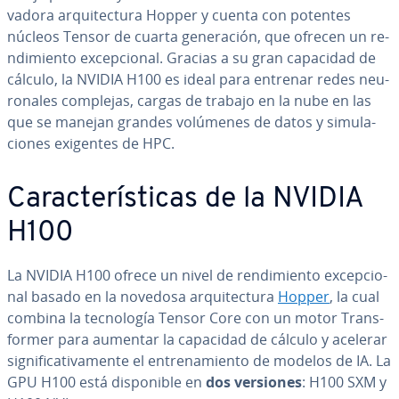
va­do­ra ar­qui­te­c­tu­ra Hopper y cuenta con potentes
núcleos Tensor de cuarta ge­ne­ra­ción, que ofrecen un re­
n­di­mie­n­to ex­ce­p­cio­nal. Gracias a su gran capacidad de
cálculo, la NVIDIA H100 es ideal para entrenar redes neu­
ro­na­les complejas, cargas de trabajo en la nube en las
que se manejan grandes volúmenes de datos y si­mu­la­
cio­nes exigentes de HPC.
Ca­ra­c­te­rí­s­ti­cas de la NVIDIA
H100
La NVIDIA H100 ofrece un nivel de re­n­di­mie­n­to ex­ce­p­cio­
nal basado en la novedosa ar­qui­te­c­tu­ra
Hopper
, la cual
combina la te­c­no­lo­gía Tensor Core con un motor Tra­n­s­
fo­r­mer para aumentar la capacidad de cálculo y acelerar
si­g­ni­fi­ca­ti­va­me­n­te el en­tre­na­mie­n­to de modelos de IA. La
GPU H100 está di­s­po­ni­ble en
dos versiones
: H100 SXM y