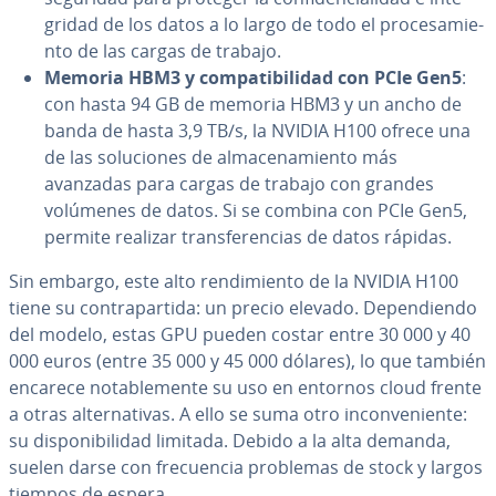
gri­dad de los datos a lo largo de todo el pro­ce­sa­mie­
n­to de las cargas de trabajo.
Memoria HBM3 y co­m­pa­ti­bi­li­dad con PCIe Gen5
:
con hasta 94 GB de memoria HBM3 y un ancho de
banda de hasta 3,9 TB/s, la NVIDIA H100 ofrece una
de las so­lu­cio­nes de al­ma­ce­na­mie­n­to más
avanzadas para cargas de trabajo con grandes
volúmenes de datos. Si se combina con PCIe Gen5,
permite realizar tra­n­s­fe­re­n­cias de datos rápidas.
Sin embargo, este alto re­n­di­mie­n­to de la NVIDIA H100
tiene su co­n­tra­pa­r­ti­da: un precio elevado. De­pe­n­die­n­do
del modelo, estas GPU pueden costar entre 30 000 y 40
000 euros (entre 35 000 y 45 000 dólares), lo que también
encarece no­ta­ble­me­n­te su uso en entornos cloud frente
a otras al­te­r­na­ti­vas. A ello se suma otro in­co­n­ve­nie­n­te:
su di­s­po­ni­bi­li­dad limitada. Debido a la alta demanda,
suelen darse con fre­cue­n­cia problemas de stock y largos
tiempos de espera.