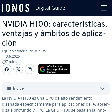
Digital Guide
Saltar al contenido principal
NVIDIA H100: ca­ra­c­te­rí­s­ti­cas,
ventajas y ámbitos de apli­ca­
ción
Equipo editorial de IONOS
3.6.2025
7 mins
Compartir Facebook
Compartir Twitter
Compartir LinkedIn
Índice
La NVIDIA H100 es una GPU de alto re­n­di­mie­n­to,
diseñada es­pe­cí­fi­ca­me­n­te para apli­ca­cio­nes de IA, apre­n­
di­za­je profundo y HPC. La GPU H100 se basa en la in­no­