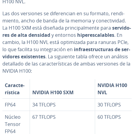
H100 NVL.
Las dos versiones se di­fe­re­n­cian en su formato, re­n­di­
mie­n­to, ancho de banda de la memoria y co­ne­c­ti­vi­dad.
La H100 SXM está diseñada pri­n­ci­pa­l­me­n­te para
se­r­vi­do­
res de alta densidad
y entornos
hi­pe­re­s­ca­la­bles
. En
cambio, la H100 NVL está op­ti­mi­za­da para ranuras PCIe,
lo que facilita su in­te­gra­ción en
in­frae­s­tru­c­tu­ras de se­r­
vi­do­res exi­s­te­n­tes
. La siguiente tabla ofrece un análisis
detallado de las ca­ra­c­te­rí­s­ti­cas de ambas versiones de la
NVIDIA H100:
Ca­ra­c­te­
NVIDIA H100
rí­s­ti­ca
NVIDIA H100 SXM
NVL
FP64
34 TFLOPS
30 TFLOPS
Núcleo
67 TFLOPS
60 TFLOPS
Tensor
FP64