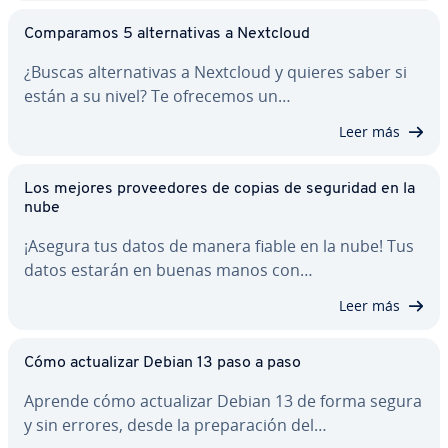
Co­m­pa­ra­mos 5 al­te­r­na­ti­vas a Nextcloud
¿Buscas al­te­r­na­ti­vas a Nextcloud y quieres saber si
están a su nivel? Te ofrecemos un…
Leer más
Los mejores pro­vee­do­res de copias de seguridad en la
nube
¡Asegura tus datos de manera fiable en la nube! Tus
datos estarán en buenas manos con…
Leer más
Cómo ac­tua­li­zar Debian 13 paso a paso
Aprende cómo ac­tua­li­zar Debian 13 de forma segura
y sin errores, desde la pre­pa­ra­ción del…