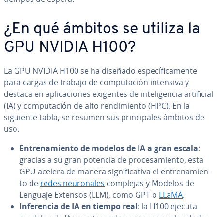
¿En qué ámbitos se utiliza la
GPU NVIDIA H100?
La GPU NVIDIA H100 se ha diseñado es­pe­cí­fi­ca­me­n­te
para cargas de trabajo de co­mpu­tación intensiva y
destaca en apli­ca­cio­nes exigentes de in­te­li­ge­n­cia ar­ti­fi­cial
(IA) y co­mpu­tación de alto re­n­di­mie­n­to (HPC). En la
siguiente tabla, se resumen sus pri­n­ci­pa­les ámbitos de
uso.
En­tre­na­mie­n­to de modelos de IA a gran escala
:
gracias a su gran potencia de pro­ce­sa­mie­n­to, esta
GPU acelera de manera si­g­ni­fi­ca­ti­va el en­tre­na­mie­n­
to de
redes neu­ro­na­les
complejas y Modelos de
Lenguaje Extensos (LLM), como GPT o
LLaMA
.
In­fe­re­n­cia de IA en tiempo real
: la H100 ejecuta