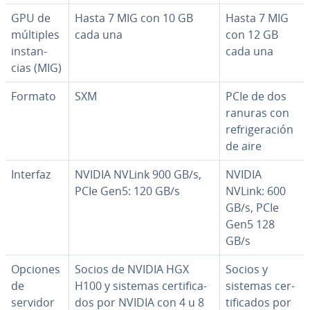
GPU de
Hasta 7 MIG con 10 GB
Hasta 7 MIG
múltiples
cada una
con 12 GB
in­s­ta­n­
cada una
cias (MIG)
Formato
SXM
PCIe de dos
ranuras con
re­fri­ge­ra­ción
de aire
Interfaz
NVIDIA NVLink 900 GB/s,
NVIDIA
PCIe Gen5: 120 GB/s
NVLink: 600
GB/s, PCIe
Gen5 128
GB/s
Opciones
Socios de NVIDIA HGX
Socios y
de
H100 y sistemas ce­r­ti­fi­ca­
sistemas ce­r­
servidor
dos por NVIDIA con 4 u 8
ti­fi­ca­dos por