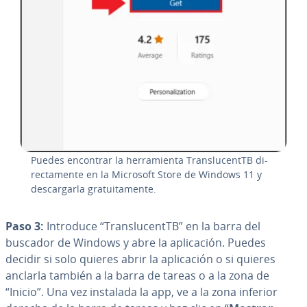
Puedes encontrar la he­rra­mie­n­ta Tra­n­s­lu­ce­n­t­TB di­
re­c­ta­me­n­te en la Microsoft Store de Windows 11 y
de­s­ca­r­gar­la gra­tui­ta­me­n­te.
Paso 3:
Introduce “Tra­n­s­lu­ce­n­t­TB” en la barra del
buscador de Windows y abre la apli­ca­ción. Puedes
decidir si solo quieres abrir la apli­ca­ción o si quieres
anclarla también a la barra de tareas o a la zona de
“Inicio”. Una vez instalada la app, ve a la zona inferior