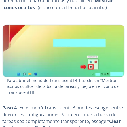
derecha de la barra de tareas y haz clic en “
Mostrar
iconos ocultos
” (icono con la flecha hacia arriba).
Para abrir el menú de Tra­n­s­lu­ce­n­t­TB, haz clic en “Mostrar
iconos ocultos” de la barra de tareas y luego en el icono de
Tra­n­s­lu­ce­n­t­TB.
Paso 4:
En el menú Tra­n­s­lu­ce­n­t­TB puedes escoger entre
di­fe­re­n­tes co­n­fi­gu­ra­cio­nes. Si quieres que la barra de
tareas sea co­m­ple­ta­me­n­te tra­n­s­pa­re­n­te, escoge “
Clear
”.