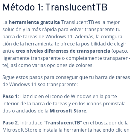
Método 1: Tra­n­s­lu­ce­n­t­TB
La
he­rra­mie­n­ta gratuita
Tra­n­s­lu­ce­n­t­TB es la mejor
solución y la más rápida para volver tra­n­s­pa­re­n­te tu
barra de tareas de Windows 11. Además, la co­n­fi­gu­ra­
ción de la he­rra­mie­n­ta te ofrece la po­si­bi­li­dad de elegir
entre
tres niveles di­fe­re­n­tes de tra­n­s­pa­re­n­cia
(opaco,
li­ge­ra­me­n­te tra­n­s­pa­re­n­te o co­m­ple­ta­me­n­te tra­n­s­pa­re­n­
te), así como varias opciones de colores.
Sigue estos pasos para conseguir que tu barra de tareas
de Windows 11 sea tra­n­s­pa­re­n­te:
Paso 1:
Haz clic en el icono de Windows en la parte
inferior de la barra de tareas y en los iconos prei­n­s­ta­la­
dos o anclados de la
Microsoft Store
.
Paso 2:
Introduce “
Tra­n­s­lu­ce­n­t­TB
” en el buscador de la
Microsoft Store e instala la he­rra­mie­n­ta haciendo clic en