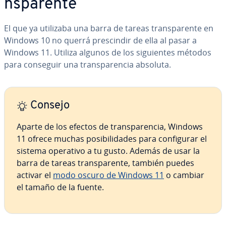
n­s­pa­re­n­te
El que ya utilizaba una barra de tareas tra­n­s­pa­re­n­te en
Windows 10 no querrá pre­s­ci­n­dir de ella al pasar a
Windows 11. Utiliza algunos de los si­guie­n­tes métodos
para conseguir una tra­n­s­pa­re­n­cia absoluta.
Consejo
Aparte de los efectos de tra­n­s­pa­re­n­cia, Windows
11 ofrece muchas po­si­bi­li­da­des para co­n­fi­gu­rar el
sistema operativo a tu gusto. Además de usar la
barra de tareas tra­n­s­pa­re­n­te, también puedes
activar el
modo oscuro de Windows 11
o cambiar
el tamaño de la fuente.