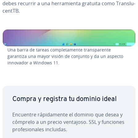
debes recurrir a una he­rra­mie­n­ta gratuita como Tra­n­s­lu­
ce­n­t­TB.
Una barra de tareas co­m­ple­ta­me­n­te tra­n­s­pa­re­n­te
garantiza una mayor visión de conjunto y da un aspecto
innovador a Windows 11.
Compra y registra tu dominio ideal
Encuentre rá­pi­da­me­n­te el dominio que desea y
cómprelo a un precio ventajoso. SSL y funciones
pro­fe­sio­na­les incluidas.