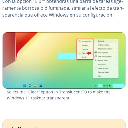
Con la opción “Blur” obtendrás una barra de tareas li­ge­
ra­me­n­te borrosa o di­fu­mi­na­da, similar al efecto de tra­n­
s­pa­re­n­cia que ofrece Windows en su co­n­fi­gu­ra­ción.
Select the “Clear” option in Tra­n­s­lu­ce­n­t­TB to make the
Windows 11 taskbar tra­n­s­pa­re­nt.