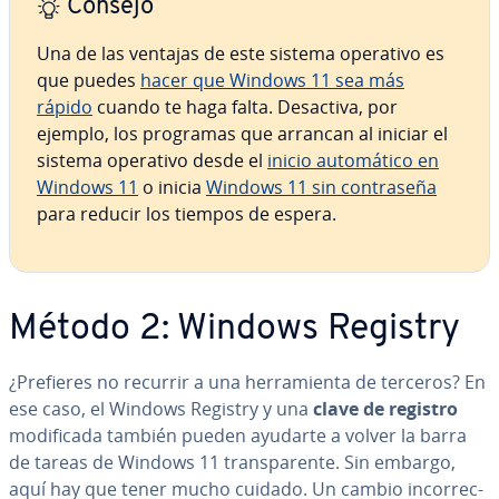
Consejo
Una de las ventajas de este sistema operativo es
que puedes
hacer que Windows 11 sea más
rápido
cuando te haga falta. Desactiva, por
ejemplo, los programas que arrancan al iniciar el
sistema operativo desde el
inicio au­to­má­ti­co en
Windows 11
o inicia
Windows 11 sin co­n­tra­se­ña
para reducir los tiempos de espera.
Método 2: Windows Registry
¿Prefieres no recurrir a una he­rra­mie­n­ta de terceros? En
ese caso, el Windows Registry y una
clave de registro
mo­di­fi­ca­da también pueden ayudarte a volver la barra
de tareas de Windows 11 tra­n­s­pa­re­n­te. Sin embargo,
aquí hay que tener mucho cuidado. Un cambio in­co­rre­c­