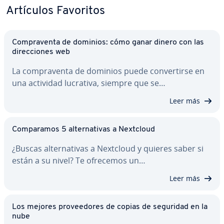
Artículos Favoritos
Co­m­pra­ve­n­ta de dominios: cómo ganar dinero con las
di­re­c­cio­nes web
La co­m­pra­ve­n­ta de dominios puede co­n­ve­r­ti­r­se en
una actividad lucrativa, siempre que se…
Leer más
Co­m­pa­ra­mos 5 al­te­r­na­ti­vas a Nextcloud
¿Buscas al­te­r­na­ti­vas a Nextcloud y quieres saber si
están a su nivel? Te ofrecemos un…
Leer más
Los mejores pro­vee­do­res de copias de seguridad en la
nube