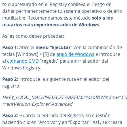
to o apre­su­ra­do en el Registry conlleva el riesgo de
dañar pe­r­ma­ne­n­te­me­n­te tu sistema operativo o dejarlo
inu­ti­li­za­ble. Re­co­me­n­da­mos este método
solo a los
usuarios más ex­pe­ri­me­n­ta­dos de Windows
.
Así es como debes proceder:
Paso 1:
Abre el
menú “Ejecutar”
con la co­m­bi­na­ción de
teclas [Windows] + [R] de
atajo de Windows
e introduce
el
comando CMD
“regedit” para abrir el editor del
Windows Registry.
Paso 2:
Introduce la siguiente ruta en el editor del
registro:
HKEY_LOCAL_MACHINE\SOFTWARE\Microsoft\Windows\Cu
rre­n­t­Ve­r­sion\Explorer\Advanced
Paso 3:
Guarda la entrada del Registry en cuestión
haciendo clic en “Archivo” y en “Exportar”. Así , se creará