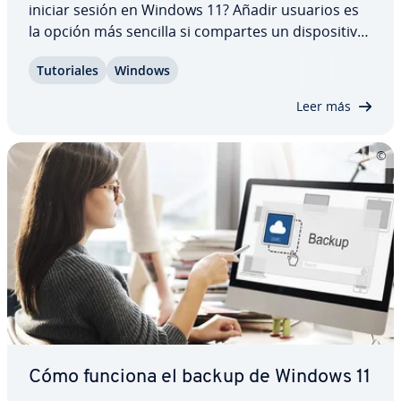
iniciar sesión en Windows 11? Añadir usuarios es
la opción más sencilla si compartes un di­s­po­si­ti­vo
con otras personas. Puedes crear la cuenta en la
Tu­to­ria­les
Windows
co­n­fi­gu­ra­ción a través del gestor de co­n­tra­se­ñas.
También es posible con el prompt del…
Leer más
Cómo funciona el backup de Windows 11