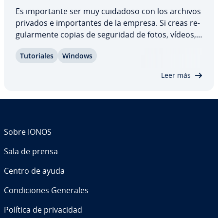
Es im­po­r­ta­n­te ser muy cuidadoso con los archivos
privados e im­po­r­ta­n­tes de la empresa. Si creas re­
gu­la­r­me­n­te copias de seguridad de fotos, vídeos,
do­cu­me­n­tos, etc., te evitarás muchos problemas.
Tu­to­ria­les
Windows
En este artículo te ex­pli­ca­mos cómo crear una
copia de seguridad en Windows 11 de tu…
Leer más
Sobre IONOS
Sala de prensa
Centro de ayuda
Co­n­di­cio­nes Generales
Política de pri­va­ci­dad