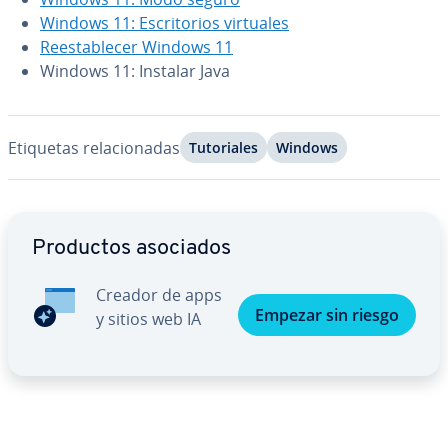
Windows 11: Es­cri­to­rios virtuales
Re­es­ta­ble­cer Windows 11
Windows 11: Instalar Java
Etiquetas re­la­cio­na­das
Tu­to­ria­les
Windows
Ir al menú principal
Productos asociados
Creador de apps
Empezar sin riesgo
y sitios web IA