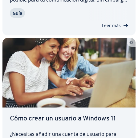
si no se utiliza con cuidado, también pueden surgir
Guía
problemas. Te ex­pli­ca­mos cuándo es buena idea
crear tu propio servidor de…
Leer más
Cómo crear un usuario a Windows 11
¿Necesitas añadir una cuenta de usuario para