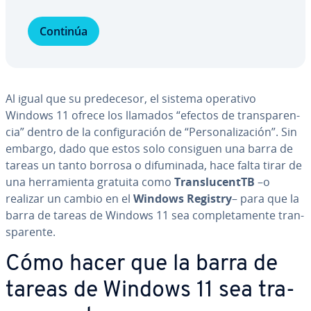
Continúa
Al igual que su pre­de­ce­sor, el sistema operativo
Windows 11 ofrece los llamados “efectos de tra­n­s­pa­re­n­
cia” dentro de la co­n­fi­gu­ra­ción de “Pe­r­so­na­li­za­ción”. Sin
embargo, dado que estos solo consiguen una barra de
tareas un tanto borrosa o di­fu­mi­na­da, hace falta tirar de
una he­rra­mie­n­ta gratuita como
Tra­n­s­lu­ce­n­t­TB
–o
realizar un cambio en el
Windows Registry
– para que la
barra de tareas de Windows 11 sea co­m­ple­ta­me­n­te tra­n­
s­pa­re­n­te.
Cómo hacer que la barra de
tareas de Windows 11 sea tra­