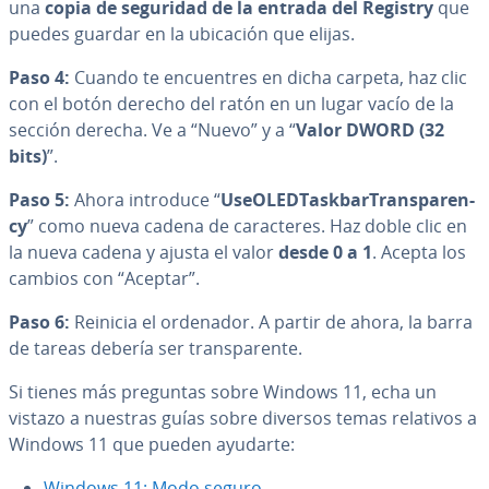
una
copia de seguridad de la entrada del Registry
que
puedes guardar en la ubicación que elijas.
Paso 4:
Cuando te en­cue­n­tres en dicha carpeta, haz clic
con el botón derecho del ratón en un lugar vacío de la
sección derecha. Ve a “Nuevo” y a “
Valor DWORD (32
bits)
”.
Paso 5:
Ahora introduce “
UseO­LE­D­Ta­s­k­ba­r­Tra­n­s­pa­re­n­
cy
” como nueva cadena de ca­ra­c­te­res. Haz doble clic en
la nueva cadena y ajusta el valor
desde 0 a 1
. Acepta los
cambios con “Aceptar”.
Paso 6:
Reinicia el ordenador. A partir de ahora, la barra
de tareas debería ser tra­n­s­pa­re­n­te.
Si tienes más preguntas sobre Windows 11, echa un
vistazo a nuestras guías sobre diversos temas relativos a
Windows 11 que pueden ayudarte:
Windows 11: Modo seguro