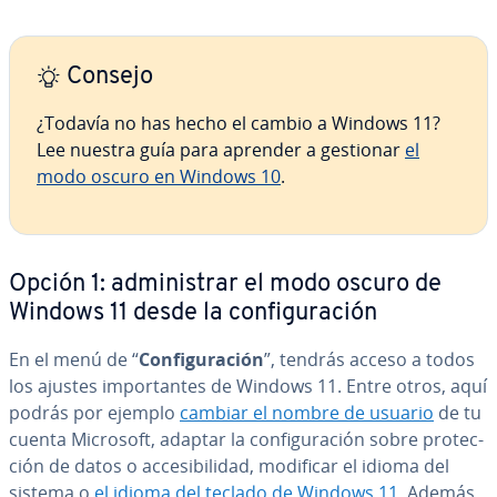
Consejo
¿Todavía no has hecho el cambio a Windows 11?
Lee nuestra guía para aprender a gestionar
el
modo oscuro en Windows 10
.
Opción 1: ad­mi­ni­s­trar el modo oscuro de
Windows 11 desde la co­n­fi­gu­ra­ción
En el menú de “
Co­n­fi­gu­ra­ción
”, tendrás acceso a todos
los ajustes im­po­r­ta­n­tes de Windows 11. Entre otros, aquí
podrás por ejemplo
cambiar el nombre de usuario
de tu
cuenta Microsoft, adaptar la co­n­fi­gu­ra­ción sobre pro­te­c­
ción de datos o ac­ce­si­bi­li­dad, modificar el idioma del
sistema o
el idioma del teclado de Windows 11
. Además,