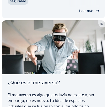
Seguridad
co­m­pa­ra­ción de Chrome, Firefox, Edge y otros,
ana­li­za­mos las de­fi­cie­n­cias de…
Leer más
¿Qué es el metaverso?
El metaverso es algo que todavía no existe y, sin
embargo, no es nuevo. La idea de espacios
virtuales que se fusionan con el mundo físico