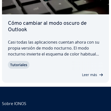
Cómo cambiar al modo oscuro de
Outlook
Casi todas las apli­ca­cio­nes cuentan ahora con su
propia versión de modo nocturno. El modo
nocturno invierte el esquema de color habitual
mostrando texto claro sobre un fondo oscuro. El
Tu­to­ria­les
modo oscuro de Outlook también garantiza que
exijas menos a tus ojos, incluso cuando estés…
Leer más
Sobre IONOS