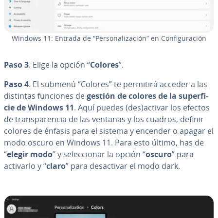
Windows 11: Entrada de “Pe­r­so­na­li­za­ción” en Co­n­fi­gu­ra­ción
Paso 3
. Elige la opción “
Colores
”.
Paso 4
. El submenú “Colores” te permitirá acceder a las
distintas funciones de
gestión de colores de la su­pe­r­fi­
cie de Windows 11
. Aquí puedes (des)activar los efectos
de tra­n­s­pa­re­n­cia de las ventanas y los cuadros, definir
colores de énfasis para el sistema y encender o apagar el
modo oscuro en Windows 11. Para esto último, has de
“
elegir modo
” y se­le­c­cio­nar la opción “
oscuro
” para
activarlo y “
claro
” para des­ac­ti­var el modo dark.