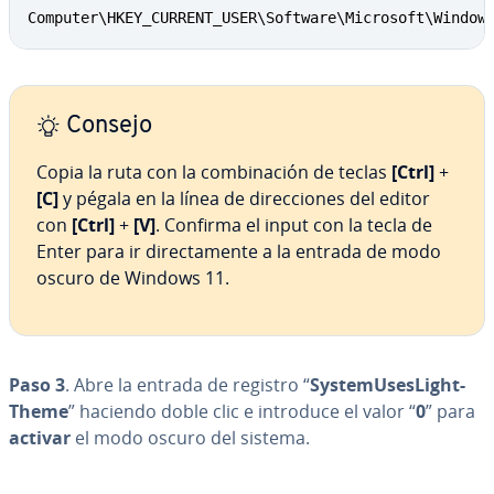
Computer\HKEY_CURRENT_USER\Software\Microsoft\Window
Consejo
Copia la ruta con la co­m­bi­na­ción de teclas
[Ctrl]
+
[C]
y pégala en la línea de di­re­c­cio­nes del editor
con
[Ctrl]
+
[V]
. Confirma el input con la tecla de
Enter para ir di­re­c­ta­me­n­te a la entrada de modo
oscuro de Windows 11.
Paso 3
. Abre la entrada de registro “
Sy­s­te­mU­se­s­Li­gh­t­
The­me
” haciendo doble clic e introduce el valor “
0
” para
activar
el modo oscuro del sistema.