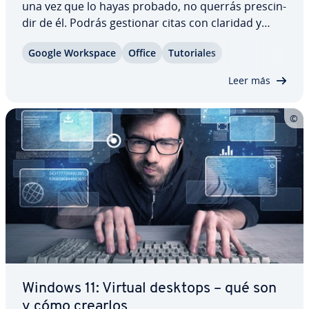
una vez que lo hayas probado, no querrás pre­s­ci­n­
dir de él. Podrás gestionar citas con claridad y
guardar los datos en la nube. Otra ventaja: si
Google Workspace
Office
Tu­to­ria­les
quieres, Google Calendar si­n­cro­ni­za tu agenda con
todos tus di­s­po­si­ti­vos. ¿Pero qué…
Leer más
Windows 11: Virtual desktops – qué son
y cómo crearlos