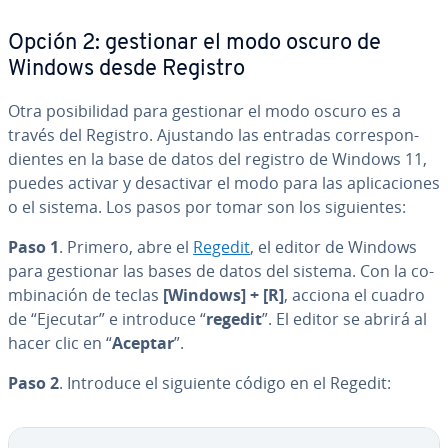
Opción 2: gestionar el modo oscuro de
Windows desde Registro
Otra po­si­bi­li­dad para gestionar el modo oscuro es a
través del Registro. Ajustando las entradas co­rre­s­po­n­
die­n­tes en la base de datos del registro de Windows 11,
puedes activar y des­ac­ti­var el modo para las apli­ca­cio­nes
o el sistema. Los pasos por tomar son los si­guie­n­tes:
Paso 1
. Primero, abre el
Regedit
, el editor de Windows
para gestionar las bases de datos del sistema. Con la co­
m­bi­na­ción de teclas
[Windows]
+
[R]
, acciona el cuadro
de “Ejecutar” e introduce “
regedit
”. El editor se abrirá al
hacer clic en “
Aceptar
”.
Paso 2
. Introduce el siguiente código en el Regedit: