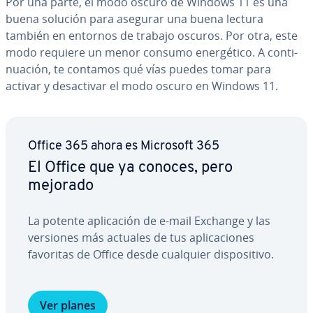
Por una parte, el modo oscuro de Windows 11 es una
buena solución para asegurar una buena lectura
también en entornos de trabajo oscuros. Por otra, este
modo requiere un menor consumo ene­r­gé­ti­co. A co­n­ti­
nua­ción, te contamos qué vías puedes tomar para
activar y des­ac­ti­var el modo oscuro en Windows 11.
Office 365 ahora es Microsoft 365
El Office que ya conoces, pero
mejorado
La potente apli­ca­ción de e-mail Exchange y las
versiones más actuales de tus apli­ca­cio­nes
favoritas de Office desde cualquier di­s­po­si­ti­vo.
Ver planes