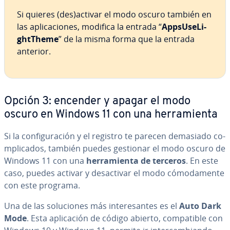
Si quieres (des)activar el modo oscuro también en
las apli­ca­cio­nes, modifica la entrada “
Ap­p­sU­se­Li­
gh­t­The­me
” de la misma forma que la entrada
anterior.
Opción 3: encender y apagar el modo
oscuro en Windows 11 con una he­rra­mie­n­ta
Si la co­n­fi­gu­ra­ción y el registro te parecen demasiado co­
m­pli­ca­dos, también puedes gestionar el modo oscuro de
Windows 11 con una
he­rra­mie­n­ta de terceros
. En este
caso, puedes activar y des­ac­ti­var el modo có­mo­da­me­n­te
con este programa.
Una de las so­lu­cio­nes más in­te­re­sa­n­tes es el
Auto Dark
Mode
. Esta apli­ca­ción de código abierto, co­m­pa­ti­ble con