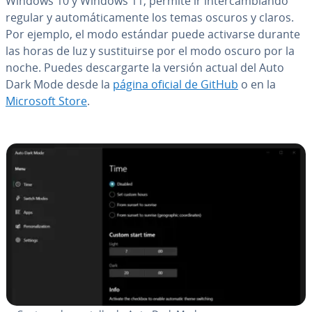
Windows 10 y Windows 11, permite ir in­te­r­ca­m­bia­n­do
regular y au­to­má­ti­ca­me­n­te los temas oscuros y claros.
Por ejemplo, el modo estándar puede activarse durante
las horas de luz y su­s­ti­tui­r­se por el modo oscuro por la
noche. Puedes de­s­ca­r­gar­te la versión actual del Auto
Dark Mode desde la
página oficial de GitHub
o en la
Microsoft Store
.