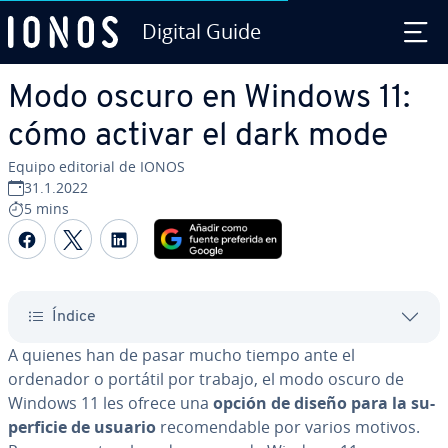
Digital Guide
Saltar al contenido principal
Modo oscuro en Windows 11:
cómo activar el dark mode
Equipo editorial de IONOS
31.1.2022
5 mins
Compartir Facebook
Compartir Twitter
Compartir LinkedIn
Índice
A quienes han de pasar mucho tiempo ante el
ordenador o portátil por trabajo, el modo oscuro de
Windows 11 les ofrece una
opción de diseño para la su­
pe­r­fi­cie de usuario
re­co­me­n­da­ble por varios motivos.