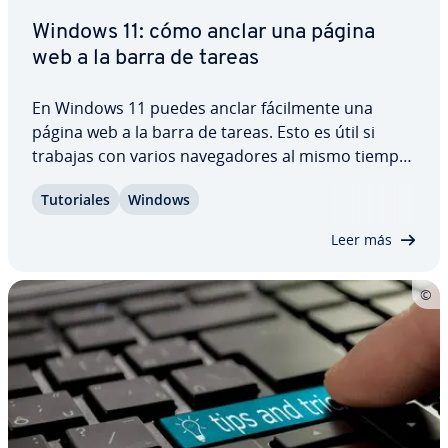
Windows 11: cómo anclar una página
web a la barra de tareas
En Windows 11 puedes anclar fá­ci­l­me­n­te una
página web a la barra de tareas. Esto es útil si
trabajas con varios na­ve­ga­do­res al mismo tiempo
o quieres llegar a tus páginas más visitadas con un
Tu­to­ria­les
Windows
solo clic. Mientras que con Edge anclar páginas
web como un icono en la barra de tareas…
Leer más