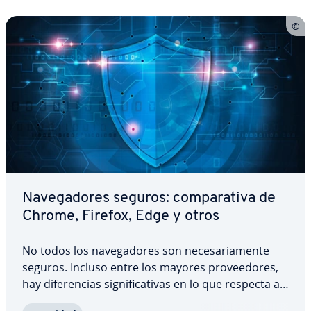
Na­ve­ga­do­res seguros: co­m­pa­ra­ti­va de
Chrome, Firefox, Edge y otros
No todos los na­ve­ga­do­res son ne­ce­sa­ria­me­n­te
seguros. Incluso entre los mayores pro­vee­do­res,
hay di­fe­re­n­cias si­g­ni­fi­ca­ti­vas en lo que respecta a
la seguridad y la pri­va­ci­dad de los datos. En esta