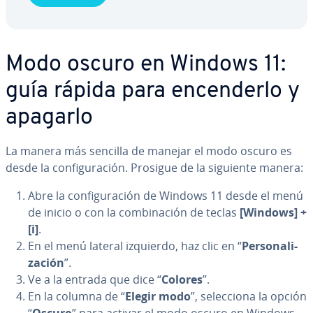
Modo oscuro en Windows 11:
guía rápida para en­ce­n­de­r­lo y
apagarlo
La manera más sencilla de manejar el modo oscuro es
desde la co­n­fi­gu­ra­ción. Prosigue de la siguiente manera:
Abre la co­n­fi­gu­ra­ción de Windows 11 desde el menú
de inicio o con la co­m­bi­na­ción de teclas
[Windows]
+
[i]
.
En el menú lateral izquierdo, haz clic en “
Pe­r­so­na­li­
za­ción
”.
Ve a la entrada que dice “
Colores
”.
En la columna de “
Elegir modo
”, se­le­c­cio­na la opción