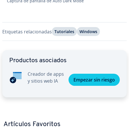
Captura de pantalla de Auto Dark Mode
Etiquetas re­la­cio­na­das
Tu­to­ria­les
Windows
Ir al menú principal
Productos asociados
Creador de apps
Empezar sin riesgo
y sitios web IA
Artículos Favoritos