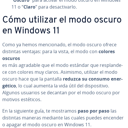
“
Oscuro
” para activar el modo oscuro en Windows
11 o “
Claro
” para des­ac­ti­var­lo.
Cómo utilizar el modo oscuro
en Windows 11
Como ya hemos me­n­cio­na­do, el modo oscuro ofrece
distintas ventajas: para la vista, el modo con
colores
oscuros
es más agradable que el modo estándar que re­s­pla­n­de­
ce con colores muy claros. Asimismo, utilizar el modo
oscuro hace que la pantalla
reduzca su consumo ene­r­
gé­ti­co
, lo cual aumenta la vida útil del di­s­po­si­ti­vo.
Algunos usuarios se decantan por el modo oscuro por
motivos estéticos.
En la siguiente guía, te mostramos
paso por paso
las
distintas maneras mediante las cuales puedes encender
o apagar el modo oscuro en Windows 11.