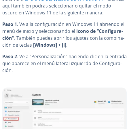
aquí también podrás se­le­c­cio­nar o quitar el modo
oscuro en Windows 11 de la siguiente manera:
Paso 1
. Ve a la co­n­fi­gu­ra­ción en Windows 11 abriendo el
menú de inicio y se­le­c­cio­na­n­do el
icono de “Co­n­fi­gu­ra­
ción”
. También puedes abrir los ajustes con la co­m­bi­na­
ción de teclas
[Windows] +
[i]
.
Paso 2
. Ve a “Pe­r­so­na­li­za­ción” haciendo clic en la entrada
que aparece en el menú lateral izquierdo de Co­n­fi­gu­ra­
ción.