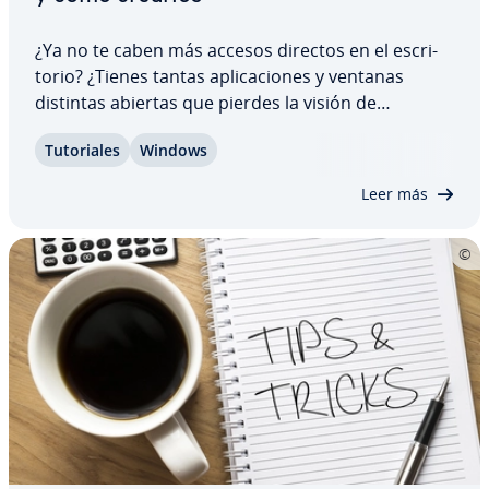
¿Ya no te caben más accesos directos en el es­cri­
to­rio? ¿Tienes tantas apli­ca­cio­nes y ventanas
distintas abiertas que pierdes la visión de
conjunto? Con la función de “virtual desktop”,
Tu­to­ria­les
Windows
Windows 11 te ofrece una solución para este
problema. En solo unos pasos, puedes crear…
Leer más