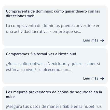
Co­m­pra­ve­n­ta de dominios: cómo ganar dinero con las
di­re­c­cio­nes web
La co­m­pra­ve­n­ta de dominios puede co­n­ve­r­ti­r­se en
una actividad lucrativa, siempre que se…
Leer más
Co­m­pa­ra­mos 5 al­te­r­na­ti­vas a Nextcloud
¿Buscas al­te­r­na­ti­vas a Nextcloud y quieres saber si
están a su nivel? Te ofrecemos un…
Leer más
Los mejores pro­vee­do­res de copias de seguridad en la
nube
¡Asegura tus datos de manera fiable en la nube! Tus