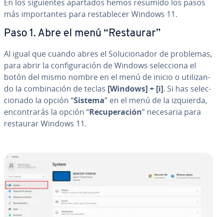
En los si­guie­n­tes apartados hemos resumido los pasos
más im­po­r­ta­n­tes para re­s­ta­ble­cer Windows 11.
Paso 1. Abre el menú “Restaurar”
Al igual que cuando abres el So­lu­cio­na­dor de problemas,
para abrir la co­n­fi­gu­ra­ción de Windows se­le­c­cio­na el
botón del mismo nombre en el menú de inicio o uti­li­za­n­
do la co­m­bi­na­ción de teclas
[Windows]
+
[i]
. Si has se­le­c­
cio­na­do la opción “
Sistema
” en el menú de la izquierda,
en­co­n­tra­rás la opción “
Re­cu­pe­ra­ción
” necesaria para
restaurar Windows 11.