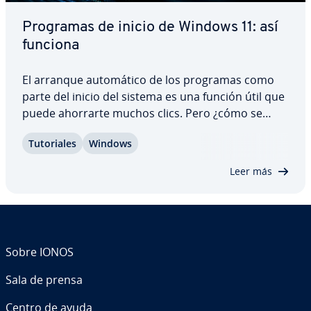
Programas de inicio de Windows 11: así
funciona
El arranque au­to­má­ti­co de los programas como
parte del inicio del sistema es una función útil que
puede ahorrarte muchos clics. Pero ¿cómo se
pueden in­tro­du­cir apli­ca­cio­nes en el arranque au­
Tu­to­ria­les
Windows
to­má­ti­co o ex­clui­r­las? Resumimos los aspectos
básicos del inicio au­to­má­ti­co de Windows 11…
Leer más
Sobre IONOS
Sala de prensa
Centro de ayuda