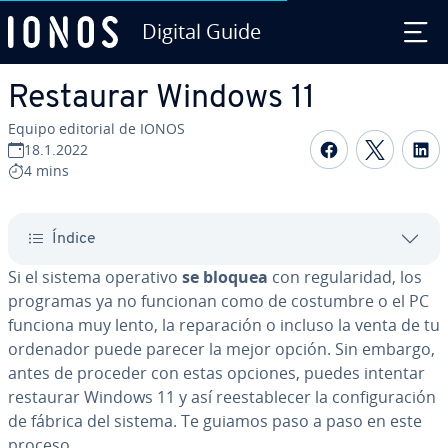
Digital Guide
Saltar al contenido principal
Restaurar Windows 11
Equipo editorial de IONOS
Compartir 
Compar
C
18.1.2022
4 mins
Índice
Si el sistema operativo
se bloquea
con re­gu­la­ri­dad, los
programas ya no funcionan como de costumbre o el PC
funciona muy lento, la re­pa­ra­ción o incluso la venta de tu
ordenador puede parecer la mejor opción. Sin embargo,
antes de proceder con estas opciones, puedes intentar
restaurar Windows 11 y así re­es­ta­ble­cer la co­n­fi­gu­ra­ción
de fábrica del sistema. Te guiamos paso a paso en este
proceso.