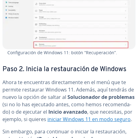
Co­n­fi­gu­ra­ción de Windows 11: botón “Re­cu­pe­ra­ción”.
Paso 2. Inicia la re­s­tau­ra­ción de Windows
Ahora te en­cue­n­tras di­re­c­ta­me­n­te en el menú que te
permite restaurar Windows 11. Además, aquí tendrás de
nuevo la opción de saltar al
So­lu­cio­na­dor de problemas
(si no lo has ejecutado antes, como hemos re­co­me­n­da­
do) o de ejecutar el
Inicio avanzado
, que necesitas, por
ejemplo, si quieres
iniciar Windows 11 en modo seguro
.
Sin embargo, para continuar o iniciar la re­s­tau­ra­ción,