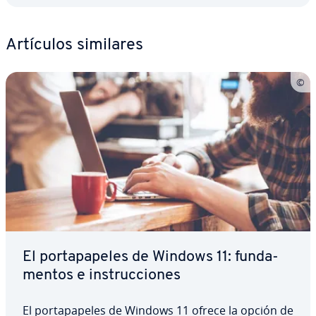
Artículos similares
El po­r­ta­pa­pe­les de Windows 11: fu­n­da­
me­n­tos e in­s­tru­c­cio­nes
El po­r­ta­pa­pe­les de Windows 11 ofrece la opción de