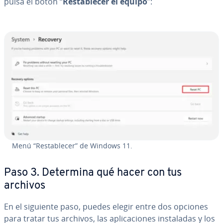
pulsa el botón “
Re­s­ta­ble­cer el equipo
”:
Menú “Re­s­ta­ble­cer” de Windows 11.
Paso 3. Determina qué hacer con tus
archivos
En el siguiente paso, puedes elegir entre dos opciones
para tratar tus archivos, las apli­ca­cio­nes in­s­ta­la­das y los