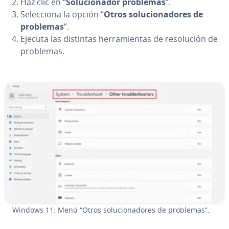
Haz clic en “
So­lu­cio­na­dor problemas
”.
Se­le­c­cio­na la opción “
Otros so­lu­cio­na­do­res de
problemas
”.
Ejecuta las distintas he­rra­mie­n­tas de re­so­lu­ción de
problemas.
Windows 11: Menú “Otros so­lu­cio­na­do­res de problemas”.