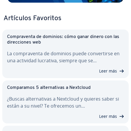
Artículos Favoritos
Co­m­pra­ve­n­ta de dominios: cómo ganar dinero con las
di­re­c­cio­nes web
La co­m­pra­ve­n­ta de dominios puede co­n­ve­r­ti­r­se en
una actividad lucrativa, siempre que se…
Leer más
Co­m­pa­ra­mos 5 al­te­r­na­ti­vas a Nextcloud
¿Buscas al­te­r­na­ti­vas a Nextcloud y quieres saber si
están a su nivel? Te ofrecemos un…
Leer más