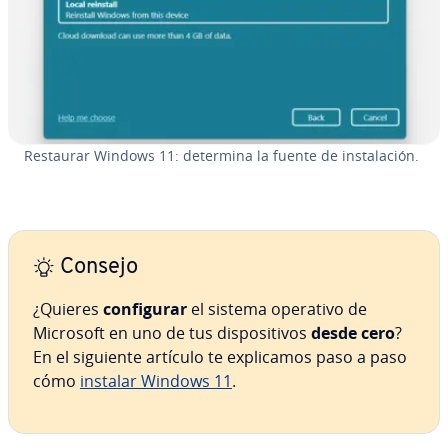
Restaurar Windows 11: determina la fuente de in­s­ta­la­ción.
Consejo
¿Quieres
co­n­fi­gu­rar
el sistema operativo de
Microsoft en uno de tus di­s­po­si­ti­vos
desde cero
?
En el siguiente artículo te ex­pli­ca­mos paso a paso
cómo
instalar Windows 11
.