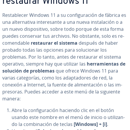
restaurar Windows 11
Re­s­ta­ble­cer Windows 11 a su co­n­fi­gu­ra­ción de fábrica es
una al­te­r­na­ti­va in­te­re­sa­n­te a una nueva in­s­ta­la­ción o a
un nuevo di­s­po­si­ti­vo, sobre todo porque de esta forma
puedes conservar tus archivos. No obstante, solo es re­
co­me­n­da­ble
restaurar el sistema
después de haber
probado todas las opciones para so­lu­cio­nar los
problemas. Por lo tanto, antes de restaurar el sistema
operativo, siempre hay que utilizar las
he­rra­mie­n­tas de
solución de problemas
que ofrece Windows 11 para
varias ca­te­go­rías, como los ada­p­ta­do­res de red, la
conexión a Internet, la fuente de ali­me­n­ta­ción o las im­
pre­so­ras. Puedes acceder a este menú de la siguiente
manera:
Abre la co­n­fi­gu­ra­ción haciendo clic en el botón
usando este nombre en el menú de inicio o uti­li­za­n­
do la co­m­bi­na­ción de teclas
[Windows]
+
[i]
.