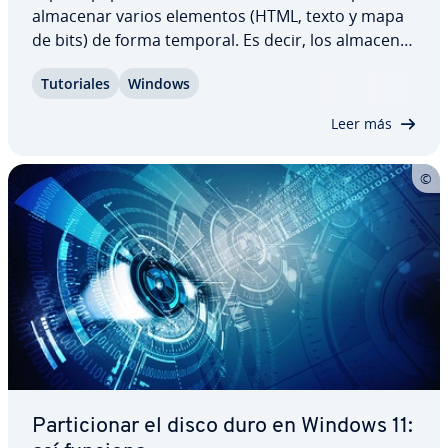
almacenar varios elementos (HTML, texto y mapa
de bits) de forma temporal. Es decir, los almacena
durante un periodo de tiempo para in­se­r­tar­los
Tu­to­ria­les
Windows
después en el programa deseado. Además, te
permite acceder rá­pi­da­me­n­te a otros…
Leer más
Pa­r­ti­cio­nar el disco duro en Windows 11: