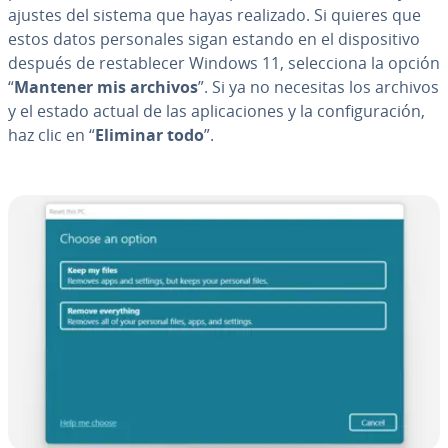
ajustes del sistema que hayas realizado. Si quieres que
estos datos pe­r­so­na­les sigan estando en el di­s­po­si­ti­vo
después de re­s­ta­ble­cer Windows 11, se­le­c­cio­na la opción
“
Mantener mis archivos
”. Si ya no necesitas los archivos
y el estado actual de las apli­ca­cio­nes y la co­n­fi­gu­ra­ción,
haz clic en “
Eliminar todo
”.