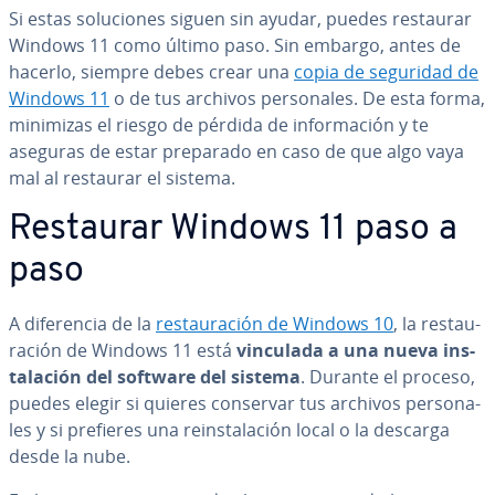
Si estas so­lu­cio­nes siguen sin ayudar, puedes restaurar
Windows 11 como último paso. Sin embargo, antes de
hacerlo, siempre debes crear una
copia de seguridad de
Windows 11
o de tus archivos pe­r­so­na­les. De esta forma,
minimizas el riesgo de pérdida de in­fo­r­ma­ción y te
aseguras de estar preparado en caso de que algo vaya
mal al restaurar el sistema.
Restaurar Windows 11 paso a
paso
A di­fe­re­n­cia de la
re­s­tau­ra­ción de Windows 10
, la re­s­tau­
ra­ción de Windows 11 está
vinculada a una nueva in­s­
ta­la­ción del software del sistema
. Durante el proceso,
puedes elegir si quieres conservar tus archivos pe­r­so­na­
les y si prefieres una re­in­s­ta­la­ción local o la descarga
desde la nube.