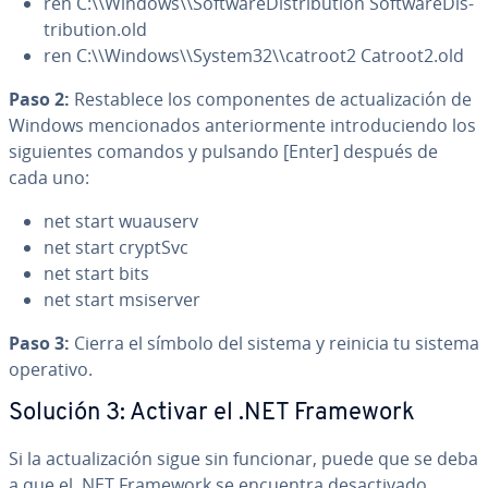
ren C:\\Windows\\So­f­t­wa­re­Di­s­tri­bu­tion So­f­t­wa­re­Di­s­
tri­bu­tion.old
ren C:\\Windows\\System32\\catroot2 Catroot2.old
Paso 2:
Re­s­ta­ble­ce los co­m­po­ne­n­tes de ac­tua­li­za­ción de
Windows me­n­cio­na­dos an­te­rio­r­me­n­te in­tro­du­cie­n­do los
si­guie­n­tes comandos y pulsando [Enter] después de
cada uno:
net start wuauserv
net start cryptSvc
net start bits
net start msiserver
Paso 3:
Cierra el símbolo del sistema y reinicia tu sistema
operativo.
Solución 3: Activar el .NET Framework
Si la ac­tua­li­za­ción sigue sin funcionar, puede que se deba
a que el .NET Framework se encuentra des­ac­ti­va­do.