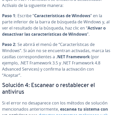
Actívalo de la siguiente manera:
Paso 1:
Escribe “
Ca­ra­c­te­rí­s­ti­cas de Windows
” en la
parte inferior de la barra de búsqueda de Windows y, al
ver el resultado de la búsqueda, haz clic en “
Activar o
des­ac­ti­var las ca­ra­c­te­rí­s­ti­cas de Windows
”.
Paso 2:
Se abrirá el menú de “Ca­ra­c­te­rí­s­ti­cas de
Windows”. Si aún no se en­cue­n­tran activadas, marca las
casillas co­rre­s­po­n­die­n­tes a
.NET Framework
(por
ejemplo, .NET Framework 3.5 y .NET Framework 4.8
Advanced Services) y confirma la ac­ti­va­ción con
“Aceptar”.
Solución 4: Escanear o re­s­ta­ble­cer el
antivirus
Si el error no des­apa­re­ce con los métodos de solución
me­n­cio­na­dos an­te­rio­r­me­n­te,
escanea tu sistema con