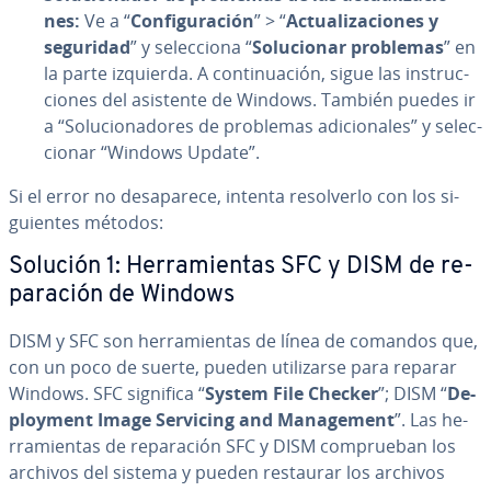
nes:
Ve a “
Co­n­fi­gu­ra­ción
” > “
Ac­tua­li­za­cio­nes y
seguridad
” y se­le­c­cio­na “
So­lu­cio­nar problemas
” en
la parte izquierda. A co­n­ti­nua­ción, sigue las in­s­tru­c­
cio­nes del asistente de Windows. También puedes ir
a “So­lu­cio­na­do­res de problemas adi­cio­na­les” y se­le­c­
cio­nar “Windows Update”.
Si el error no des­apa­re­ce, intenta re­so­l­ve­r­lo con los si­
guie­n­tes métodos:
Solución 1: He­rra­mie­n­tas SFC y DISM de re­
pa­ra­ción de Windows
DISM y SFC son he­rra­mie­n­tas de línea de comandos que,
con un poco de suerte, pueden uti­li­zar­se para reparar
Windows. SFC significa “
System File Checker
”; DISM “
De­
plo­y­me­nt Image Servicing and Ma­na­ge­me­nt
”. Las he­
rra­mie­n­tas de re­pa­ra­ción SFC y DISM co­m­prue­ban los
archivos del sistema y pueden restaurar los archivos