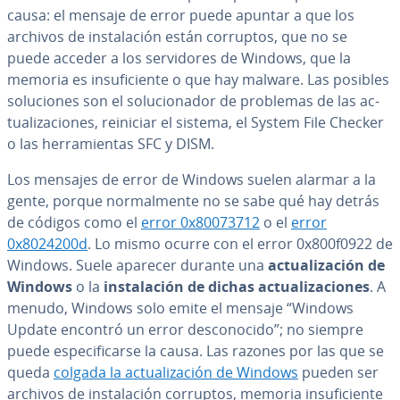
causa: el mensaje de error puede apuntar a que los
archivos de in­s­ta­la­ción están corruptos, que no se
puede acceder a los se­r­vi­do­res de Windows, que la
memoria es in­su­fi­cie­n­te o que hay malware. Las posibles
so­lu­cio­nes son el so­lu­cio­na­dor de problemas de las ac­
tua­li­za­cio­nes, reiniciar el sistema, el System File Checker
o las he­rra­mie­n­tas SFC y DISM.
Los mensajes de error de Windows suelen alarmar a la
gente, porque no­r­ma­l­me­n­te no se sabe qué hay detrás
de códigos como el
error 0x80073712
o el
error
0x8024200d
. Lo mismo ocurre con el error 0x800f0922 de
Windows. Suele aparecer durante una
ac­tua­li­za­ción de
Windows
o la
in­s­ta­la­ción de dichas ac­tua­li­za­cio­nes
. A
menudo, Windows solo emite el mensaje “Windows
Update encontró un error de­s­co­no­ci­do”; no siempre
puede es­pe­ci­fi­car­se la causa. Las razones por las que se
queda
colgada la ac­tua­li­za­ción de Windows
pueden ser
archivos de in­s­ta­la­ción corruptos, memoria in­su­fi­cie­n­te