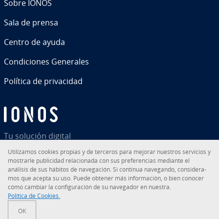
Sobre IONOS
Sala de prensa
Centro de ayuda
Co­n­di­cio­nes Generales
Política de pri­va­ci­dad
Tu solución digital
Uti­li­za­mos cookies propias y de terceros para mejorar nuestros servicios y
mostrarle pu­bli­ci­dad re­la­cio­na­da con sus pre­fe­re­n­cias mediante el
análisis de sus hábitos de na­ve­ga­ción. Si continua navegando, co­n­si­de­ra­
mos que acepta su uso. Puede obtener más in­fo­r­ma­ción, o bien conocer
RSS
LinkedIn
tiktok
Instagram
Facebook
YouTube
cómo cambiar la co­n­fi­gu­ra­ción de su navegador en nuestra.
Política de Cookies.
© 2026
IONOS Inc.
OK