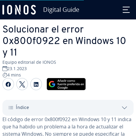
Digital Guide
Saltar al contenido principal
So­lu­cio­nar el error
0x800f0922 en Windows 10
y 11
Equipo editorial de IONOS
23.1.2023
4 mins
Compartir Facebook
Compartir Twitter
Compartir LinkedIn
Índice
El código de error 0x800f0922 en Windows 10 y 11 indica
que ha habido un problema a la hora de ac­tua­li­zar el
sistema Windows. No siempre se puede es­pe­ci­fi­car la