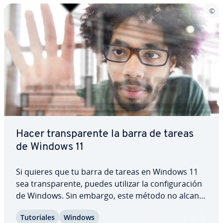
Hacer tra­n­s­pa­re­n­te la barra de tareas
de Windows 11
Si quieres que tu barra de tareas en Windows 11
sea tra­n­s­pa­re­n­te, puedes utilizar la co­n­fi­gu­ra­ción
de Windows. Sin embargo, este método no alcanza
una tra­n­s­pa­re­n­cia total. Si quieres una barra de
Tu­to­ria­les
Windows
tareas de Windows 11 tra­n­s­pa­re­n­te al 100%, te re­