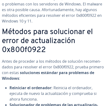
o problemas con los se­r­vi­do­res de Windows. El malware
es otra posible causa. Afo­r­tu­na­da­me­n­te, hay algunos
métodos efi­cie­n­tes para resolver el error 0x800f0922 en
Windows 10 y 11.
Métodos para so­lu­cio­nar el
error de ac­tua­li­za­ción
0x800f0922
Antes de proceder a los métodos de solución re­co­me­n­
da­dos para resolver el error 0x800f0922, prueba primero
con estas
so­lu­cio­nes estándar para problemas de
Windows
:
Reiniciar el ordenador:
Reinicia el ordenador,
ejecuta de nuevo la ac­tua­li­za­ción y comprueba si
ahora funciona.
So­lu­cio­na­dor de problemas de las ac­tua­li­za­cio­