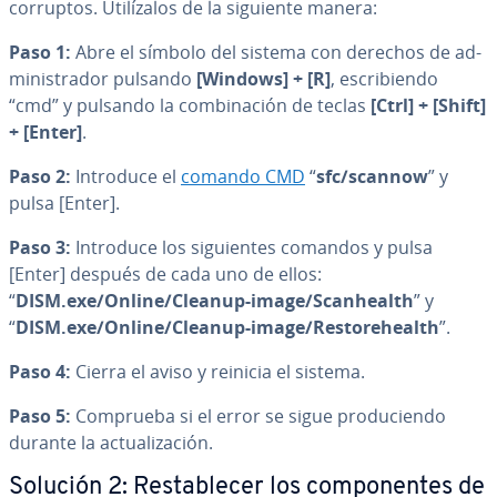
corruptos. Uti­lí­za­los de la siguiente manera:
Paso 1:
Abre el símbolo del sistema con derechos de ad­
mi­ni­s­tra­dor pulsando
[Windows] + [R]
, es­cri­bie­n­do
“cmd” y pulsando la co­m­bi­na­ción de teclas
[Ctrl] + [Shift]
+ [Enter]
.
Paso 2:
Introduce el
comando CMD
“
sfc/scannow
” y
pulsa [Enter].
Paso 3:
Introduce los si­guie­n­tes comandos y pulsa
[Enter] después de cada uno de ellos:
“
DISM.exe/Online/Cleanup-image/Sca­nhea­l­th
” y
“
DISM.exe/Online/Cleanup-image/Re­s­to­rehea­l­th
”.
Paso 4:
Cierra el aviso y reinicia el sistema.
Paso 5:
Comprueba si el error se sigue pro­du­cie­n­do
durante la ac­tua­li­za­ción.
Solución 2: Re­s­ta­ble­cer los co­m­po­ne­n­tes de