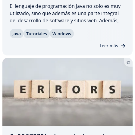
El lenguaje de pro­gra­ma­ción Java no solo es muy
utilizado, sino que además es una parte integral
del de­sa­rro­llo de software y sitios web. Además,
Java es gratuito y fá­ci­l­me­n­te co­m­pa­ti­ble con
Java
Tu­to­ria­les
Windows
Windows 11. Sin embargo, si quieres instalar Java
en Windows 11, debes ase­gu­rar­te de…
Leer más