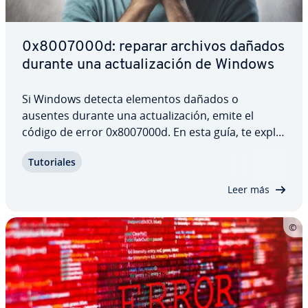
0x8007000d: reparar archivos dañados
durante una ac­tua­li­za­ción de Windows
Si Windows detecta elementos dañados o
ausentes durante una ac­tua­li­za­ción, emite el
código de error 0x8007000d. En esta guía, te ex­pli­
ca­mos las formas de so­lu­cio­nar el error
Tu­to­ria­les
0x8007000d. Además de so­lu­cio­nar el error en el
propio sistema, también verás que te re­co­me­n­da­
Leer más
mos reparar…