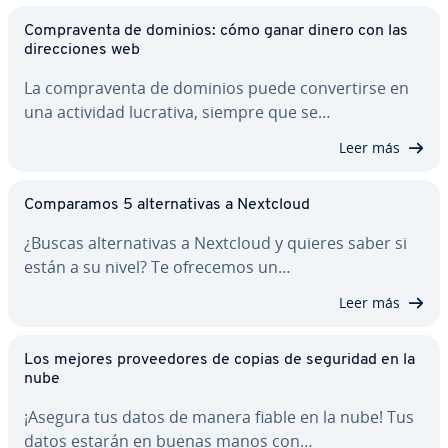
Co­m­pra­ve­n­ta de dominios: cómo ganar dinero con las
di­re­c­cio­nes web
La co­m­pra­ve­n­ta de dominios puede co­n­ve­r­ti­r­se en
una actividad lucrativa, siempre que se…
Leer más
Co­m­pa­ra­mos 5 al­te­r­na­ti­vas a Nextcloud
¿Buscas al­te­r­na­ti­vas a Nextcloud y quieres saber si
están a su nivel? Te ofrecemos un…
Leer más
Los mejores pro­vee­do­res de copias de seguridad en la
nube
¡Asegura tus datos de manera fiable en la nube! Tus
datos estarán en buenas manos con…