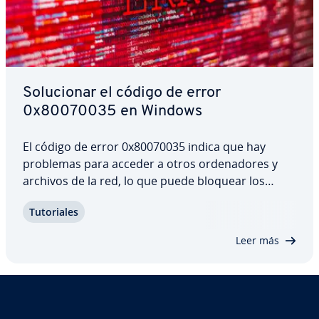
So­lu­cio­nar el código de error
0x80070035 en Windows
El código de error 0x80070035 indica que hay
problemas para acceder a otros or­de­na­do­res y
archivos de la red, lo que puede bloquear los
procesos de trabajo re­la­cio­na­dos con el uso co­m­
Tu­to­ria­les
pa­r­ti­do y el acceso a la red. Afo­r­tu­na­da­me­n­te, hay
varias so­lu­cio­nes posibles para encontrar y…
Leer más