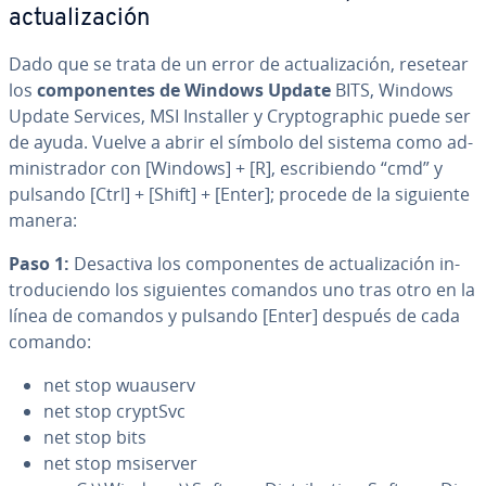
ac­tua­li­za­ción
Dado que se trata de un error de ac­tua­li­za­ción, resetear
los
co­m­po­ne­n­tes de Windows Update
BITS, Windows
Update Services, MSI Installer y Cr­y­p­to­gra­phic puede ser
de ayuda. Vuelve a abrir el símbolo del sistema como ad­
mi­ni­s­tra­dor con [Windows] + [R], es­cri­bie­n­do “cmd” y
pulsando [Ctrl] + [Shift] + [Enter]; procede de la siguiente
manera:
Paso 1:
Desactiva los co­m­po­ne­n­tes de ac­tua­li­za­ción in­
tro­du­cie­n­do los si­guie­n­tes comandos uno tras otro en la
línea de comandos y pulsando [Enter] después de cada
comando:
net stop wuauserv
net stop cryptSvc
net stop bits
net stop msiserver