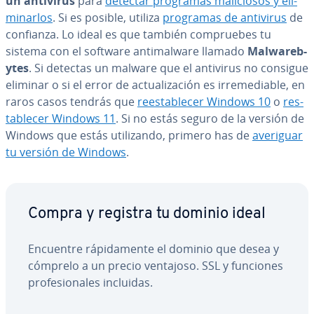
un antivirus
para
detectar programas ma­li­cio­sos y eli­
mi­nar­los
. Si es posible, utiliza
programas de antivirus
de
confianza. Lo ideal es que también co­m­prue­bes tu
sistema con el software an­ti­ma­lwa­re llamado
Ma­lwa­re­b­
y­tes
. Si detectas un malware que el antivirus no consigue
eliminar o si el error de ac­tua­li­za­ción es irre­me­dia­ble, en
raros casos tendrás que
re­es­ta­ble­cer Windows 10
o
re­s­
ta­ble­cer Windows 11
. Si no estás seguro de la versión de
Windows que estás uti­li­za­n­do, primero has de
averiguar
tu versión de Windows
.
Compra y registra tu dominio ideal
Encuentre rá­pi­da­me­n­te el dominio que desea y
cómprelo a un precio ventajoso. SSL y funciones
pro­fe­sio­na­les incluidas.