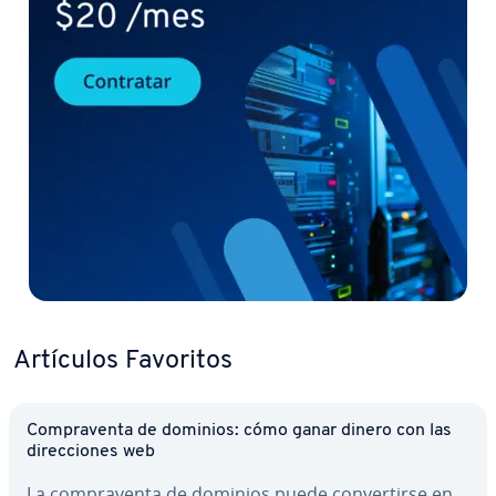
Artículos Favoritos
Co­m­pra­ve­n­ta de dominios: cómo ganar dinero con las
di­re­c­cio­nes web
La co­m­pra­ve­n­ta de dominios puede co­n­ve­r­ti­r­se en