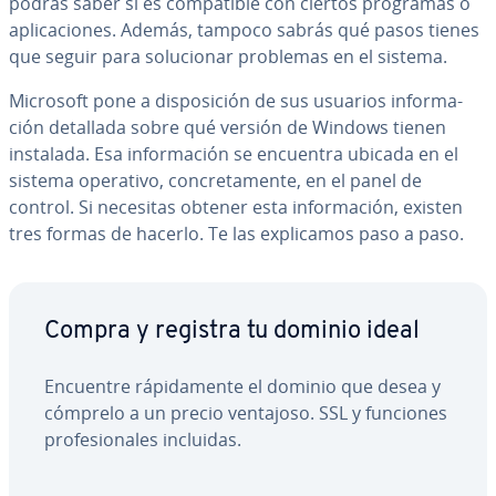
podrás saber si es co­m­pa­ti­ble con ciertos programas o
apli­ca­cio­nes. Además, tampoco sabrás qué pasos tienes
que seguir para so­lu­cio­nar problemas en el sistema.
Microsoft pone a di­s­po­si­ción de sus usuarios in­fo­r­ma­
ción detallada sobre qué versión de Windows tienen
instalada. Esa in­fo­r­ma­ción se encuentra ubicada en el
sistema operativo, co­n­cre­ta­me­n­te, en el panel de
control. Si necesitas obtener esta in­fo­r­ma­ción, existen
tres formas de hacerlo. Te las ex­pli­ca­mos paso a paso.
Compra y registra tu dominio ideal
Encuentre rá­pi­da­me­n­te el dominio que desea y
cómprelo a un precio ventajoso. SSL y funciones
pro­fe­sio­na­les incluidas.