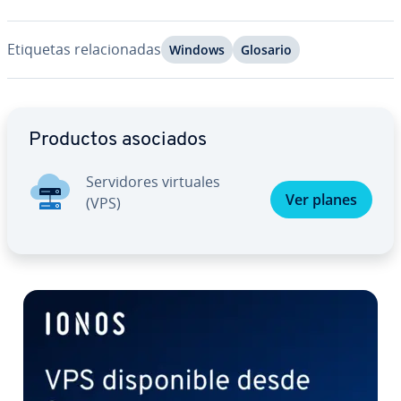
Etiquetas re­la­cio­na­das
Windows
Glosario
Ir al menú principal
Productos asociados
Se­r­vi­do­res virtuales
Ver planes
(VPS)