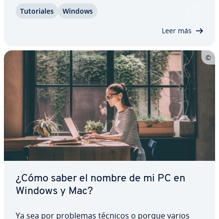
ac­tua­li­za­ción im­po­r­ta­n­te, el sistema operativo
Tu­to­ria­les
Windows
genera la carpeta de copia de seguridad
Windows.old, por ejemplo, que permite restaurar
Leer más
el…
¿Cómo saber el nombre de mi PC en
Windows y Mac?
Ya sea por problemas técnicos o porque varios