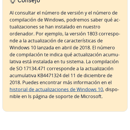
Consejo
Al consultar el número de versión y el número de
co­m­pi­la­ción de Windows, podremos saber qué ac­
tua­li­za­cio­nes se han instalado en nuestro
ordenador. Por ejemplo, la versión 1803 co­rre­s­po­
n­de a la ac­tua­li­za­ción de ca­ra­c­te­rí­s­ti­cas de
Windows 10 lanzada en abril de 2018. El número
de co­m­pi­la­ción te indica qué ac­tua­li­za­ción acu­mu­
la­ti­va está instalada en tu sistema. La co­m­pi­la­ción
de SO 17134.471 co­rre­s­po­n­de a la ac­tua­li­za­ción
acu­mu­la­ti­va KB4471324 del 11 de diciembre de
2018. Puedes encontrar más in­fo­r­ma­ción en el
historial de ac­tua­li­za­cio­nes de Windows 10
, di­s­po­
ni­ble en ls página de soporte de Microsoft.