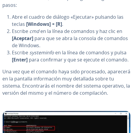
pasos:
Abre el cuadro de diálogo «Ejecutar» pulsando las
teclas
[Windows] + [R]
.
Escribe
cmd
en la línea de comandos y haz clic en
[Aceptar]
para que se abra la consola de comandos
de Windows.
Escribe
sy­s­te­mi­n­fo
en la línea de comandos y pulsa
[Enter]
para confirmar y que se ejecute el comando.
Una vez que el comando haya sido procesado, aparecerá
en la pantalla in­fo­r­ma­ción muy detallada sobre tu
sistema. En­co­n­tra­rás el nombre del sistema operativo, la
versión del mismo y el número de co­m­pi­la­ción.