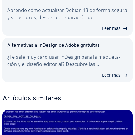
Aprende cómo ac­tua­li­zar Debian 13 de forma segura
y sin errores, desde la pre­pa­ra­ción del…
Leer más
Al­te­r­na­ti­vas a InDesign de Adobe gratuitas
¿Te sale muy caro usar InDesign para la ma­que­ta­
ción y el diseño editorial? Descubre las…
Leer más
Artículos similares