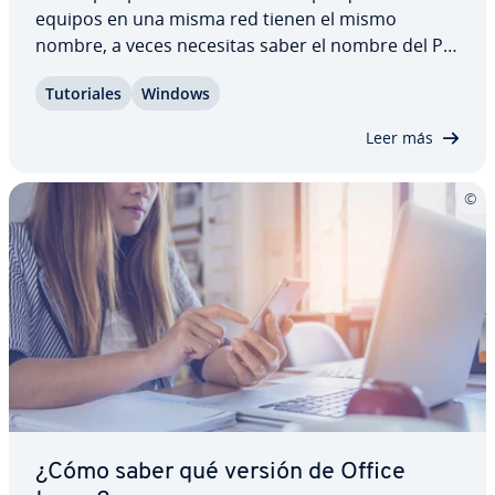
equipos en una misma red tienen el mismo
nombre, a veces necesitas saber el nombre del PC
que estás usando para asignar un equipo a una
Tu­to­ria­les
Windows
red. Averiguar este host name no suele ser difícil.
Descubre cómo saber el nombre de tu equipo
Leer más
en…
¿Cómo saber qué versión de Office