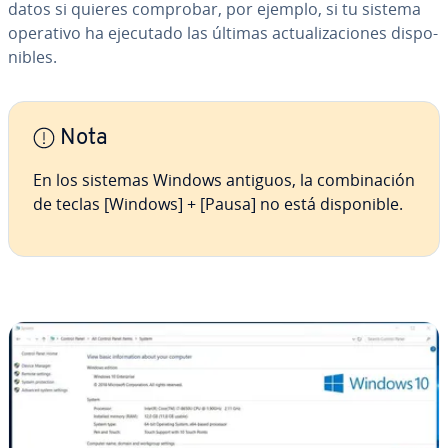
datos si quieres comprobar, por ejemplo, si tu sistema
operativo ha ejecutado las últimas ac­tua­li­za­cio­nes di­s­po­
ni­bles.
Nota
En los sistemas Windows antiguos, la co­m­bi­na­ción
de teclas [Windows] + [Pausa] no está di­s­po­ni­ble.