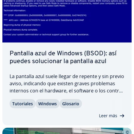
Pantalla azul de Windows (BSOD): así
puedes so­lu­cio­nar la pantalla azul
La pantalla azul suele llegar de repente y sin previo
aviso, indicando que existen graves problemas
internos con el hardware, el software o los co­n­tro­
la­do­res. Si Windows no puede seguir eje­cu­tá­n­do­se
Tu­to­ria­les
Windows
Glosario
debido a este problema, el apagado forzoso se
produce en forma de pantalla azul,…
Leer más