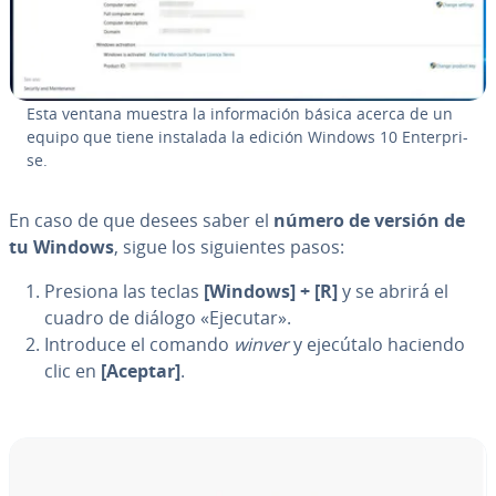
Esta ventana muestra la in­fo­r­ma­ción básica acerca de un
equipo que tiene instalada la edición Windows 10 En­te­r­pri­
se.
En caso de que desees saber el
número de versión de
tu Windows
, sigue los si­guie­n­tes pasos:
Presiona las teclas
[Windows] + [R]
y se abrirá el
cuadro de diálogo
«Ejecutar».
Introduce el comando
winver
y ejecútalo haciendo
clic en
[Aceptar]
.