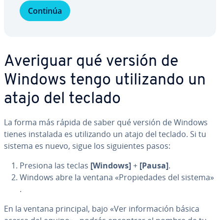
Continúa
Averiguar qué versión de
Windows tengo uti­li­za­n­do un
atajo del teclado
La forma más rápida de saber qué versión de Windows
tienes instalada es uti­li­za­n­do un atajo del teclado. Si tu
sistema es nuevo, sigue los si­guie­n­tes pasos:
Presiona las teclas
[Windows]
+
[Pausa]
.
Windows abre la ventana «Pro­pie­da­des del sistema»
.
En la ventana principal, bajo «Ver in­fo­r­ma­ción básica