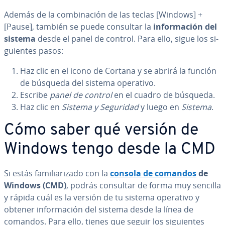
Además de la co­m­bi­na­ción de las teclas [Windows] +
[Pause], también se puede consultar la
in­fo­r­ma­ción del
sistema
desde el panel de control. Para ello, sigue los si­
guie­n­tes pasos:
Haz clic en el icono de Cortana y se abrirá la función
de búsqueda del sistema operativo.
Escribe
panel de control
en el cuadro de búsqueda.
Haz clic en
Sistema y Seguridad
y luego en
Sistema
.
Cómo saber qué versión de
Windows tengo desde la CMD
Si estás fa­mi­lia­ri­za­do con la
consola de comandos
de
Windows (CMD)
, podrás consultar de forma muy sencilla
y rápida cuál es la versión de tu sistema operativo y
obtener in­fo­r­ma­ción del sistema desde la línea de
comandos. Para ello, tienes que seguir los si­guie­n­tes