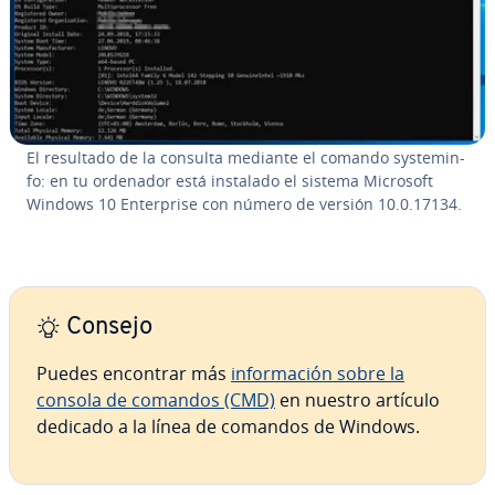
El resultado de la consulta mediante el comando sy­s­te­mi­n­
fo: en tu ordenador está instalado el sistema Microsoft
Windows 10 En­te­r­pri­se con número de versión 10.0.17134.
Consejo
Puedes encontrar más
in­fo­r­ma­ción sobre la
consola de comandos (CMD)
en nuestro artículo
dedicado a la línea de comandos de Windows.