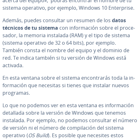
acerca del equipo», podrás encontrar el nombre de tu
sistema operativo, por ejemplo, Windows 10 En­te­r­pri­se.
Además, puedes consultar un resumen de los
datos
técnicos de tu sistema
con in­fo­r­ma­ción sobre el pro­ce­
sa­dor, la memoria instalada (RAM) y el tipo de sistema
(sistema operativo de 32 o 64 bits), por ejemplo.
También consta el nombre del equipo y el dominio de
red. Te indica también si tu versión de Windows está
activada.
En esta ventana sobre el sistema en­co­n­tra­rás toda la in­
fo­r­ma­ción que necesitas si tienes que instalar nuevos
programas.
Lo que no podemos ver en esta ventana es in­fo­r­ma­ción
detallada sobre la versión de Windows que tenemos
instalada. Por ejemplo, no podemos consultar el número
de versión ni el número de co­m­pi­la­ción del sistema
operativo (
OS Build
). Es posible que necesites estos