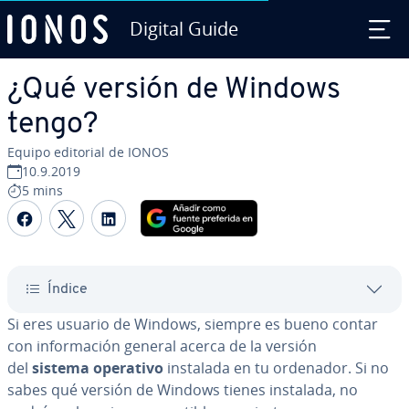
Digital Guide
Saltar al contenido principal
¿Qué versión de Windows
tengo?
Equipo editorial de IONOS
10.9.2019
5 mins
Compartir Facebook
Compartir Twitter
Compartir LinkedIn
Índice
Si eres usuario de Windows, siempre es bueno contar
con in­fo­r­ma­ción general acerca de la versión
del
sistema operativo
instalada en tu ordenador. Si no
sabes qué versión de Windows tienes instalada, no