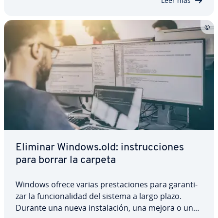
Leer más
Eliminar Windows.old: in­s­tru­c­cio­nes
para borrar la carpeta
Windows ofrece varias pre­s­ta­cio­nes para ga­ra­n­ti­
zar la fu­n­cio­na­li­dad del sistema a largo plazo.
Durante una nueva in­s­ta­la­ción, una mejora o una