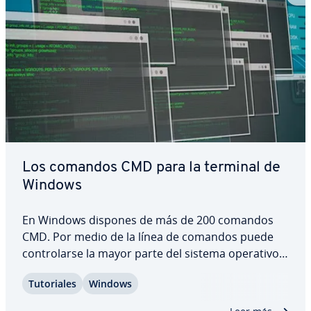
Los comandos CMD para la terminal de
Windows
En Windows dispones de más de 200 comandos
CMD. Por medio de la línea de comandos puede
co­n­tro­lar­se la mayor parte del sistema operativo,
del ordenador o de las unidades de disco. Los
Tu­to­ria­les
Windows
comandos de la consola de Windows permiten
organizar archivos o ejecutar tareas de red. Para…