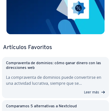
Artículos Favoritos
Co­m­pra­ve­n­ta de dominios: cómo ganar dinero con las
di­re­c­cio­nes web
La co­m­pra­ve­n­ta de dominios puede co­n­ve­r­ti­r­se en
una actividad lucrativa, siempre que se…
Leer más
Co­m­pa­ra­mos 5 al­te­r­na­ti­vas a Nextcloud