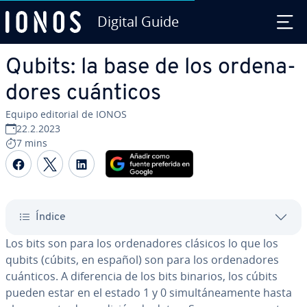
Digital Guide
Saltar al contenido principal
Qubits: la base de los or­de­na­
do­res cuánticos
Equipo editorial de IONOS
22.2.2023
7 mins
Compartir Facebook
Compartir Twitter
Compartir LinkedIn
Índice
Los bits son para los or­de­na­do­res clásicos lo que los
qubits (cúbits, en español) son para los or­de­na­do­res
cuánticos. A di­fe­re­n­cia de los bits binarios, los cúbits
pueden estar en el estado 1 y 0 si­mu­l­tá­nea­me­n­te hasta