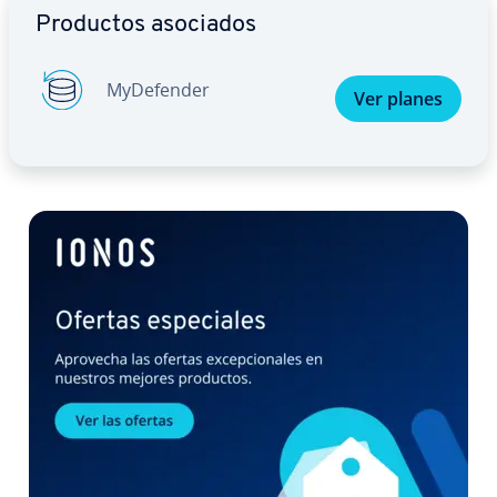
Productos asociados
My­De­fe­n­der
Ver planes