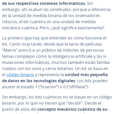
de sus re­s­pe­c­ti­vos sistemas in­fo­r­má­ti­cos
. Sin
embargo, ahí acaban las si­mi­li­tu­des, porque a di­fe­re­n­cia
de la unidad de medida binaria de los or­de­na­do­res
clásicos, el bit cuántico es una unidad de medida
mecánica cuántica. Pero, ¿qué significa exac­ta­me­n­te?
Lo primero que hay que entender es cómo funciona el
bit. Como muy tarde, desde que la serie de películas
“Matrix” acercó a un público de millones de personas
temas complejos como la in­te­li­ge­n­cia ar­ti­fi­cia­le y las si­
mu­la­cio­nes in­fo­r­má­ti­cas, muchos también están fa­mi­lia­
ri­za­dos con los unos y ceros binarios. Un bit se basa en
el
código binario
y re­pre­se­n­ta la
unidad más pequeña
de datos en las te­c­no­lo­gías digitales
. Los bits pueden
asumir el estado 1 (“true/on”) o 0 (“off/false”).
Sin embargo, los bits cuánticos no se basan en un código
binario, por lo que no tienen que “decidir”. Desde el
punto de vista del
concepto mecánico cuántico de su­