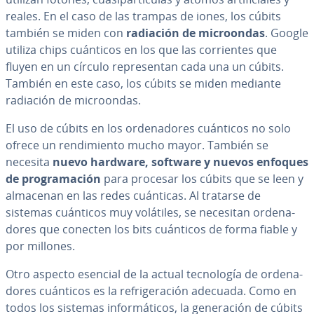
reales. En el caso de las trampas de iones, los cúbits
también se miden con
radiación de mi­croo­n­das
. Google
utiliza chips cuánticos en los que las co­rrie­n­tes que
fluyen en un círculo re­pre­se­n­tan cada una un cúbits.
También en este caso, los cúbits se miden mediante
radiación de mi­croo­n­das.
El uso de cúbits en los or­de­na­do­res cuánticos no solo
ofrece un re­n­di­mie­n­to mucho mayor. También se
necesita
nuevo hardware, software y nuevos enfoques
de pro­gra­ma­ción
para procesar los cúbits que se leen y
almacenan en las redes cuánticas. Al tratarse de
sistemas cuánticos muy volátiles, se necesitan or­de­na­
do­res que conecten los bits cuánticos de forma fiable y
por millones.
Otro aspecto esencial de la actual te­c­no­lo­gía de or­de­na­
do­res cuánticos es la re­fri­ge­ra­ción adecuada. Como en
todos los sistemas in­fo­r­má­ti­cos, la ge­ne­ra­ción de cúbits