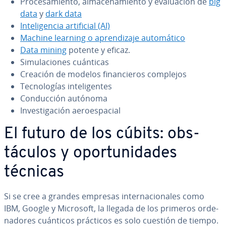
Pro­ce­sa­mie­n­to, al­ma­ce­na­mie­n­to y eva­lua­ción de
big
data
y
dark data
In­te­li­ge­n­cia ar­ti­fi­cial (AI)
Machine learning o apre­n­di­za­je au­to­má­ti­co
Data mining
potente y eficaz.
Si­mu­la­cio­nes cuánticas
Creación de modelos fi­na­n­cie­ros complejos
Te­c­no­lo­gías in­te­li­ge­n­tes
Co­n­du­c­ción autónoma
In­ve­s­ti­ga­ción ae­roe­s­pa­cial
El futuro de los cúbits: ob­s­
tácu­los y opo­r­tu­ni­da­des
técnicas
Si se cree a grandes empresas in­te­r­na­cio­na­les como
IBM, Google y Microsoft, la llegada de los primeros or­de­
na­do­res cuánticos prácticos es solo cuestión de tiempo.