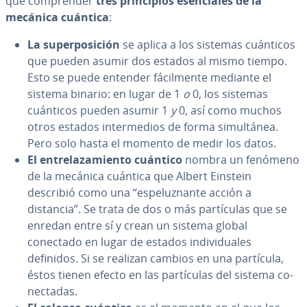
que co­m­pre­n­der
tres pri­n­ci­pios ese­n­cia­les de la
mecánica cuántica
:
La su­pe­r­po­si­ción
se aplica a los sistemas cuánticos
que pueden asumir dos estados al mismo tiempo.
Esto se puede entender fá­ci­l­me­n­te mediante el
sistema binario: en lugar de 1
o
0, los sistemas
cuánticos pueden asumir 1
y
0, así como muchos
otros estados in­te­r­me­dios de forma si­mu­l­tá­nea.
Pero solo hasta el momento de medir los datos.
El en­tre­la­za­mie­n­to cuántico
nombra un fenómeno
de la mecánica cuántica que Albert Einstein
describió como una “es­pe­lu­z­na­n­te acción a
distancia”. Se trata de dos o más pa­r­tí­cu­las que se
enredan entre sí y crean un sistema global
conectado en lugar de estados in­di­vi­dua­les
definidos. Si se realizan cambios en una partícula,
éstos tienen efecto en las pa­r­tí­cu­las del sistema co­
ne­c­ta­das.