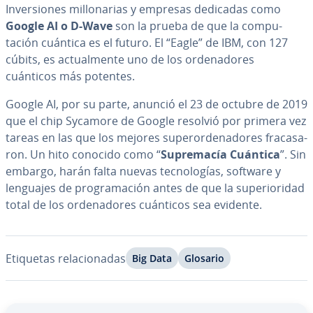
In­ve­r­sio­nes mi­llo­na­rias y empresas dedicadas como
Google AI o D-Wave
son la prueba de que la co­mpu­
tación cuántica es el futuro. El “Eagle” de IBM, con 127
cúbits, es ac­tua­l­me­n­te uno de los or­de­na­do­res
cuánticos más potentes.
Google AI, por su parte, anunció el 23 de octubre de 2019
que el chip Sycamore de Google resolvió por primera vez
tareas en las que los mejores su­pe­ro­r­de­na­do­res fra­ca­sa­
ron. Un hito conocido como “
Su­pre­ma­cía Cuántica
”. Sin
embargo, harán falta nuevas te­c­no­lo­gías, software y
lenguajes de pro­gra­ma­ción antes de que la su­pe­rio­ri­dad
total de los or­de­na­do­res cuánticos sea evidente.
Etiquetas re­la­cio­na­das
Big Data
Glosario
Ir al menú principal