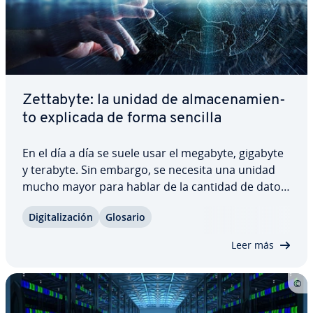
Zettabyte: la unidad de al­ma­ce­na­mie­n­
to explicada de forma sencilla
En el día a día se suele usar el megabyte, gigabyte
y terabyte. Sin embargo, se necesita una unidad
mucho mayor para hablar de la cantidad de datos
utilizada en todo el mundo. El zettabyte re­pre­se­n­
Di­gi­ta­li­za­ción
Glosario
ta el tráfico mundial de datos desde 2012. Pero
¿cuántos datos recoge exac­ta­me­n­te…
Leer más