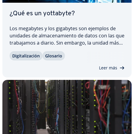
¿Qué es un yottabyte?
Los megabytes y los gigabytes son ejemplos de
unidades de al­ma­ce­na­mie­n­to de datos con las que
tra­ba­ja­mos a diario. Sin embargo, la unidad más
grande ofi­cia­l­me­n­te, y también menos conocida,
Di­gi­ta­li­za­ción
Glosario
es el yottabyte, que pro­po­r­cio­na una visión muy
in­te­re­sa­n­te sobre la cantidad de datos que…
Leer más