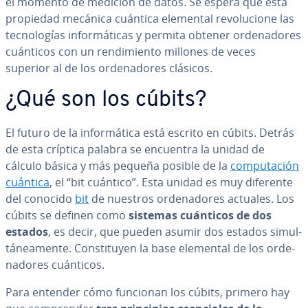
el momento de medición de datos. Se espera que esta
propiedad mecánica cuántica elemental re­vo­lu­cio­ne las
te­c­no­lo­gías in­fo­r­má­ti­cas y permita obtener or­de­na­do­res
cuánticos con un re­n­di­mie­n­to millones de veces
superior al de los or­de­na­do­res clásicos.
¿Qué son los cúbits?
El futuro de la in­fo­r­má­ti­ca está escrito en cúbits. Detrás
de esta críptica palabra se encuentra la unidad de
cálculo básica y más pequeña posible de la
co­mpu­tación
cuántica
, el “bit cuántico”. Esta unidad es muy diferente
del conocido
bit
de nuestros or­de­na­do­res actuales. Los
cúbits se definen como
sistemas cuánticos de dos
estados
, es decir, que pueden asumir dos estados si­mu­l­
tá­nea­me­n­te. Co­n­s­ti­tu­yen la base elemental de los or­de­
na­do­res cuánticos.
Para entender cómo funcionan los cúbits, primero hay