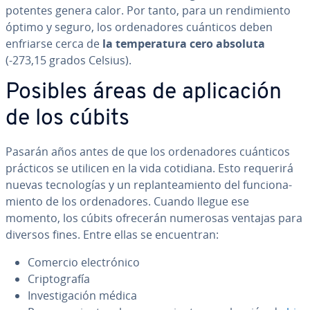
potentes genera calor. Por tanto, para un re­n­di­mie­n­to
óptimo y seguro, los or­de­na­do­res cuánticos deben
enfriarse cerca de
la te­m­pe­ra­tu­ra cero absoluta
(-273,15 grados Celsius).
Posibles áreas de apli­ca­ción
de los cúbits
Pasarán años antes de que los or­de­na­do­res cuánticos
prácticos se utilicen en la vida cotidiana. Esto requerirá
nuevas te­c­no­lo­gías y un re­pla­n­tea­mie­n­to del fu­n­cio­na­
mie­n­to de los or­de­na­do­res. Cuando llegue ese
momento, los cúbits ofrecerán numerosas ventajas para
diversos fines. Entre ellas se en­cue­n­tran:
Comercio ele­c­tró­ni­co
Cri­p­to­gra­fía
In­ve­s­ti­ga­ción médica