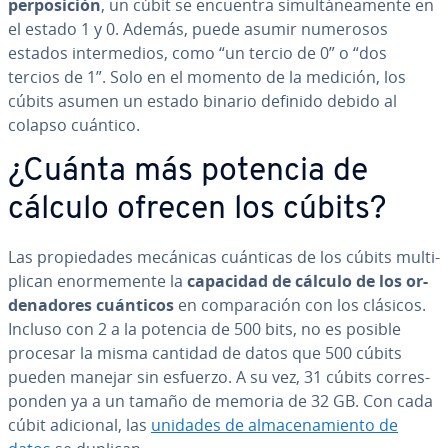
pe­r­po­si­ción
, un cúbit se encuentra si­mu­l­tá­nea­me­n­te en
el estado 1 y 0. Además, puede asumir numerosos
estados in­te­r­me­dios, como “un tercio de 0” o “dos
tercios de 1”. Solo en el momento de la medición, los
cúbits asumen un estado binario definido debido al
colapso cuántico.
¿Cuánta más potencia de
cálculo ofrecen los cúbits?
Las pro­pie­da­des mecánicas cuánticas de los cúbits mu­l­ti­
pli­can eno­r­me­me­n­te la
capacidad de cálculo de los or­
de­na­do­res cuánticos
en co­m­pa­ra­ción con los clásicos.
Incluso con 2 a la potencia de 500 bits, no es posible
procesar la misma cantidad de datos que 500 cúbits
pueden manejar sin esfuerzo. A su vez, 31 cúbits co­rre­s­
po­n­den ya a un tamaño de memoria de 32 GB. Con cada
cúbit adicional, las
unidades de al­ma­ce­na­mie­n­to de