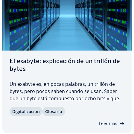
El exabyte: ex­pli­ca­ción de un trillón de
bytes
Un exabyte es, en pocas palabras, un trillón de
bytes, pero pocos saben cuándo se usan. Saber
que un byte está compuesto por ocho bits y que
equivale apro­xi­ma­da­me­n­te a una letra no basta.
Di­gi­ta­li­za­ción
Glosario
¿Cómo se compara un exabyte con otras unidades
de medida más conocidas? ¿Y cuál es el factor…
Leer más