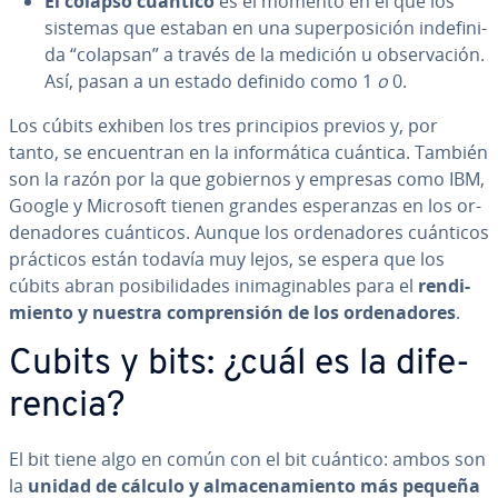
El colapso cuántico
es el momento en el que los
sistemas que estaban en una su­pe­r­po­si­ción in­de­fi­ni­
da “colapsan” a través de la medición u ob­se­r­va­ción.
Así, pasan a un estado definido como 1
o
0.
Los cúbits exhiben los tres pri­n­ci­pios previos y, por
tanto, se en­cue­n­tran en la in­fo­r­má­ti­ca cuántica. También
son la razón por la que gobiernos y empresas como IBM,
Google y Microsoft tienen grandes es­pe­ra­n­zas en los or­
de­na­do­res cuánticos. Aunque los or­de­na­do­res cuánticos
prácticos están todavía muy lejos, se espera que los
cúbits abran po­si­bi­li­da­des ini­ma­gi­na­bles para el
re­n­di­
mie­n­to y nuestra co­m­pre­n­sión de los or­de­na­do­res
.
Cubits y bits: ¿cuál es la di­fe­
re­n­cia?
El bit tiene algo en común con el bit cuántico: ambos son
la
unidad de cálculo y al­ma­ce­na­mie­n­to más pequeña