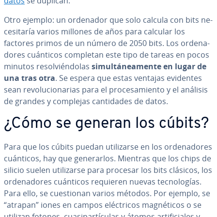
datos
se duplican.
Otro ejemplo: un ordenador que solo calcula con bits ne­
ce­si­ta­ría varios millones de años para calcular los
factores primos de un número de 2050 bits. Los or­de­na­
do­res cuánticos completan este tipo de tareas en pocos
minutos re­so­l­vié­n­do­las
si­mu­l­tá­nea­me­n­te en lugar de
una tras otra
. Se espera que estas ventajas evidentes
sean re­vo­lu­cio­na­rias para el pro­ce­sa­mie­n­to y el análisis
de grandes y complejas ca­n­ti­da­des de datos.
¿Cómo se generan los cúbits?
Para que los cúbits puedan uti­li­zar­se en los or­de­na­do­res
cuánticos, hay que ge­ne­rar­los. Mientras que los chips de
silicio suelen uti­li­zar­se para procesar los bits clásicos, los
or­de­na­do­res cuánticos requieren nuevas te­c­no­lo­gías.
Para ello, se cue­s­tio­nan varios métodos. Por ejemplo, se
“atrapan” iones en campos elé­c­tri­cos ma­g­né­ti­cos o se
utilizan fotones, cua­si­pa­r­tí­cu­las y átomos ar­ti­fi­cia­les y