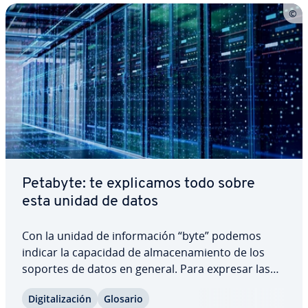
Petabyte: te ex­pli­ca­mos todo sobre
esta unidad de datos
Con la unidad de in­fo­r­ma­ción “byte” podemos
indicar la capacidad de al­ma­ce­na­mie­n­to de los
soportes de datos en general. Para expresar las
cre­cie­n­tes ca­n­ti­da­des de datos en todo el mundo
Di­gi­ta­li­za­ción
Glosario
en números lo más sencillos posible, se utilizan