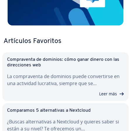
Artículos Favoritos
Co­m­pra­ve­n­ta de dominios: cómo ganar dinero con las
di­re­c­cio­nes web
La co­m­pra­ve­n­ta de dominios puede co­n­ve­r­ti­r­se en
una actividad lucrativa, siempre que se…
Leer más
Co­m­pa­ra­mos 5 al­te­r­na­ti­vas a Nextcloud
¿Buscas al­te­r­na­ti­vas a Nextcloud y quieres saber si
están a su nivel? Te ofrecemos un…