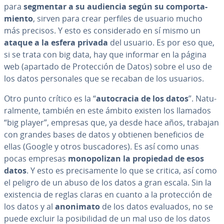
para
segmentar a su audiencia según su co­m­po­r­ta­
mie­n­to
, sirven para crear perfiles de usuario mucho
más precisos. Y esto es co­n­si­de­ra­do en sí mismo un
ataque a la esfera privada
del usuario. Es por eso que,
si se trata con big data, hay que informar en la página
web (apartado de Pro­te­c­ción de Datos) sobre el uso de
los datos pe­r­so­na­les que se recaban de los usuarios.
Otro punto crítico es la “
au­to­cra­cia de los datos
”. Na­tu­
ra­l­me­n­te, también en este ámbito existen los llamados
“big player”, empresas que, ya desde hace años, trabajan
con grandes bases de datos y obtienen be­ne­fi­cios de
ellas (Google y otros bu­s­ca­do­res). Es así como unas
pocas empresas
mo­no­po­li­zan la propiedad de esos
datos
. Y esto es pre­ci­sa­me­n­te lo que se critica, así como
el peligro de un abuso de los datos a gran escala. Sin la
exi­s­te­n­cia de reglas claras en cuanto a la pro­te­c­ción de
los datos y al
anonimato
de los datos evaluados, no se
puede excluir la po­si­bi­li­dad de un mal uso de los datos