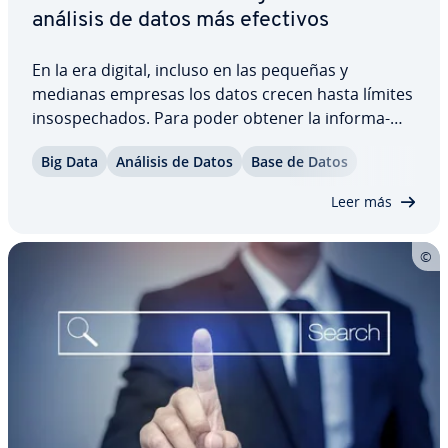
análisis de datos más efectivos
En la era digital, incluso en las pequeñas y
medianas empresas los datos crecen hasta límites
in­so­s­pe­cha­dos. Para poder obtener la in­fo­r­ma­
ción que se desea de los registros es necesario
Big Data
Análisis de Datos
Base de Datos
recurrir a las he­rra­mie­n­tas de data mining en­ca­r­
ga­das de extraer patrones re­pe­ti­ti­vos de la…
Leer más