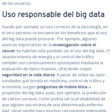
de los usuarios.
Uso re­s­po­n­sa­ble del big data
Dando por sentado un uso correcto de la te­c­no­lo­gía, en
el otro extremo se en­cue­n­tran los be­ne­fi­cios que el uso
del big data puede procurar. Por ejemplo, algunos
avances im­po­r­ta­n­tes en la
in­ve­s­ti­ga­ción sobre el
cáncer
no habrían sido posibles sin el uso del big data. El
aba­s­te­ci­mie­n­to de energía y el control del tráfico
también son co­n­ti­nua­me­n­te op­ti­mi­za­dos mediante la
eva­lua­ción de datos masivos, ofre­cie­n­do mayor
seguridad en la vida diaria
. A pesar de todas las opo­r­
tu­ni­da­des que brinda en medicina, control de tráfico y
economía, surgen
preguntas de índole ética
a
propósito del big data, pues, por ejemplo, la pre­di­c­ción
de ciertos sucesos, como podría ser la pro­ba­bi­li­dad de
que alguien sea víctima de una de­te­r­mi­na­da en­fe­r­me­
dad, sigue siendo para muchos cie­r­ta­me­n­te in­de­sea­ble.