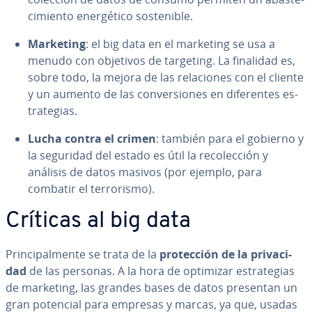
ci­mie­n­to ene­r­gé­ti­co so­s­te­ni­ble.
Marketing
: el big data en el marketing se usa a
menudo con objetivos de targeting. La finalidad es,
sobre todo, la mejora de las re­la­cio­nes con el cliente
y un aumento de las co­n­ve­r­sio­nes en di­fe­re­n­tes es­
tra­te­gias.
Lucha contra el crimen
: también para el gobierno y
la seguridad del estado es útil la re­co­le­c­ción y
análisis de datos masivos (por ejemplo, para
combatir el te­rro­ri­s­mo).
Críticas al big data
Pri­n­ci­pa­l­me­n­te se trata de la
pro­te­c­ción de la pri­va­ci­
dad
de las personas. A la hora de optimizar es­tra­te­gias
de marketing, las grandes bases de datos presentan un
gran potencial para empresas y marcas, ya que, usadas