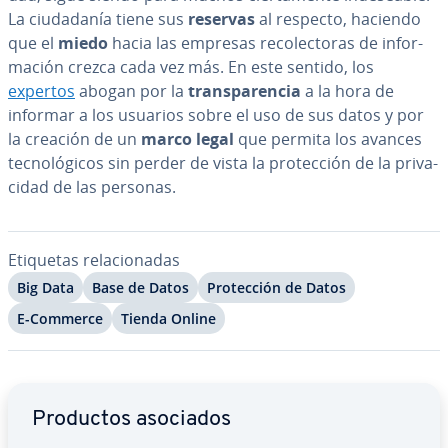
La ciu­da­da­nía tiene sus
reservas
al respecto, haciendo
que el
miedo
hacia las empresas re­co­le­c­to­ras de in­fo­r­
ma­ción crezca cada vez más. En este sentido, los
expertos
abogan por la
tra­n­s­pa­re­n­cia
a la hora de
informar a los usuarios sobre el uso de sus datos y por
la creación de un
marco legal
que permita los avances
te­c­no­ló­gi­cos sin perder de vista la pro­te­c­ción de la pri­va­
ci­dad de las personas.
Etiquetas re­la­cio­na­das
Big Data
Base de Datos
Pro­te­c­ción de Datos
E-Commerce
Tienda Online
Ir al menú principal
Productos asociados