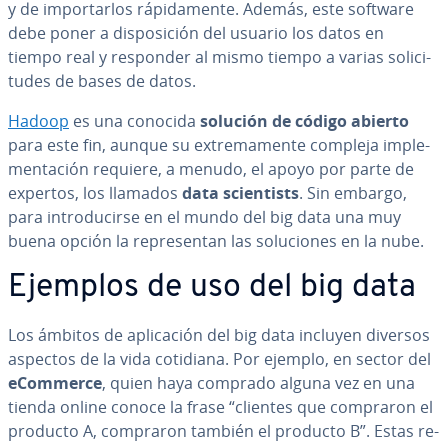
y de im­po­r­tar­los rá­pi­da­me­n­te. Además, este software
debe poner a di­s­po­si­ción del usuario los datos en
tiempo real y responder al mismo tiempo a varias so­li­ci­
tu­des de bases de datos.
Hadoop
es una conocida
solución de código abierto
para este fin, aunque su ex­tre­ma­me­n­te compleja im­ple­
me­n­ta­ción requiere, a menudo, el apoyo por parte de
expertos, los llamados
data scie­n­ti­sts
. Sin embargo,
para in­tro­du­ci­r­se en el mundo del big data una muy
buena opción la re­pre­se­n­tan las so­lu­cio­nes en la nube.
Ejemplos de uso del big data
Los ámbitos de apli­ca­ción del big data incluyen diversos
aspectos de la vida cotidiana. Por ejemplo, en sector del
eCommerce
, quien haya comprado alguna vez en una
tienda online conoce la frase “clientes que compraron el
producto A, compraron también el producto B”. Estas re­