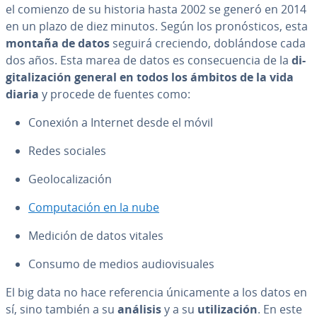
el comienzo de su historia hasta 2002 se generó en 2014
en un plazo de diez minutos. Según los pro­nó­s­ti­cos, esta
montaña de datos
seguirá creciendo, do­blá­n­do­se cada
dos años. Esta marea de datos es co­n­se­cue­n­cia de la
di­
gi­ta­li­za­ción general en todos los ámbitos de la vida
diaria
y procede de fuentes como:
Conexión a Internet desde el móvil
Redes sociales
Geo­lo­ca­li­za­ción
Co­mpu­tación en la nube
Medición de datos vitales
Consumo de medios au­dio­vi­sua­les
El big data no hace re­fe­re­n­cia úni­ca­me­n­te a los datos en
sí, sino también a su
análisis
y a su
uti­li­za­ción
. En este