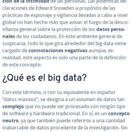
ción de la intimidad
de las personas. Las polémicas de­
cla­ra­cio­nes de Edward Snowden a propósito de las
prácticas de espionaje y vi­gi­la­n­cia llevadas a cabo a nivel
global no han hecho más que avivar el fuego de la de­s­co­
n­fia­n­za general sobre la pro­te­c­ción de los
datos pe­r­so­
na­les
de los ciu­da­da­nos. En este ambiente general de
su­s­pi­ca­cia, todo lo que gira alrededor del big data viene
cargado de
co­n­no­ta­cio­nes negativas
aunque, en
realidad, este aspecto es solo una parte de la de­fi­ni­ción
de este concepto.
¿Qué es el big data?
Con este término, o con su equi­va­le­n­te en español
“datos masivos”, se designa a un volumen de datos tan
complejo
que no puede ser procesado con ningún tipo
de software y hardware tra­di­cio­nal. En sí, es un
concepto
neutro
, ya que también puede referirse a una cantidad
in­aba­r­ca­ble de datos pro­ce­de­n­te de la in­ve­s­ti­ga­ción. Sin