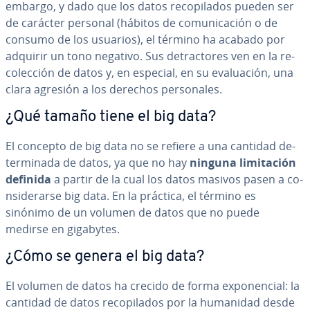
embargo, y dado que los datos re­co­pi­la­dos pueden ser
de carácter personal (hábitos de co­mu­ni­ca­ción o de
consumo de los usuarios), el término ha acabado por
adquirir un tono negativo. Sus de­tra­c­to­res ven en la re­
co­le­c­ción de datos y, en especial, en su eva­lua­ción, una
clara agresión a los derechos pe­r­so­na­les.
¿Qué tamaño tiene el big data?
El concepto de big data no se refiere a una cantidad de­
te­r­mi­na­da de datos, ya que no hay
ninguna li­mi­ta­ción
definida
a partir de la cual los datos masivos pasen a co­
n­si­de­rar­se big data. En la práctica, el término es
sinónimo de un volumen de datos que no puede
medirse en gigabytes.
¿Cómo se genera el big data?
El volumen de datos ha crecido de forma ex­po­ne­n­cial: la
cantidad de datos re­co­pi­la­dos por la humanidad desde