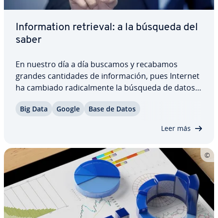
In­fo­r­ma­tion retrieval: a la búsqueda del
saber
En nuestro día a día buscamos y recabamos
grandes ca­n­ti­da­des de in­fo­r­ma­ción, pues Internet
ha cambiado ra­di­ca­l­me­n­te la búsqueda de datos y
hechos. Los bu­s­ca­do­res nos ayudan a extraer solo
Big Data
Google
Base de Datos
aquello que ne­ce­si­ta­mos de la enorme masa de
datos di­s­po­ni­bles, pero ¿cómo obtienen esta…
Leer más