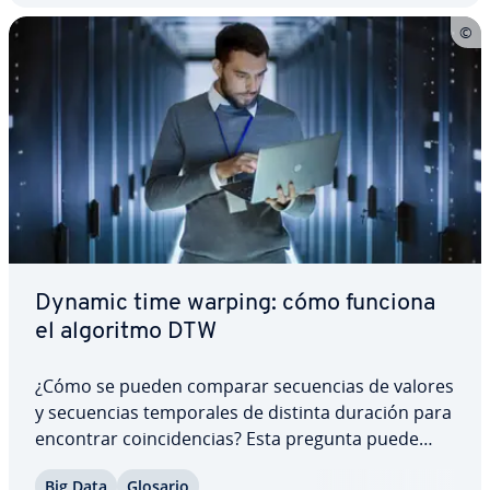
Dynamic time warping: cómo funciona
el algoritmo DTW
¿Cómo se pueden comparar se­cue­n­cias de valores
y se­cue­n­cias te­m­po­ra­les de distinta duración para
encontrar coin­ci­de­n­cias? Esta pregunta puede
surgir cuando se intenta reconocer de­te­r­mi­na­dos
Big Data
Glosario