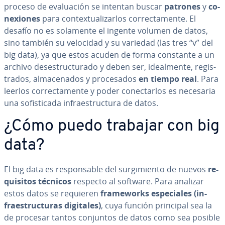
proceso de eva­lua­ción se intentan buscar
patrones
y
co­
ne­xio­nes
para co­n­te­x­tua­li­zar­los co­rre­c­ta­me­n­te. El
desafío no es solamente el ingente volumen de datos,
sino también su velocidad y su variedad (las tres “v” del
big data), ya que estos acuden de forma constante a un
archivo des­es­tru­c­tu­ra­do y deben ser, idea­l­me­n­te, re­gi­s­
tra­dos, al­ma­ce­na­dos y pro­ce­sa­dos
en tiempo real
. Para
leerlos co­rre­c­ta­me­n­te y poder co­ne­c­tar­los es necesaria
una so­fi­s­ti­ca­da in­frae­s­tru­c­tu­ra de datos.
¿Cómo puedo trabajar con big
data?
El big data es re­s­po­n­sa­ble del su­r­gi­mie­n­to de nuevos
re­
qui­si­tos técnicos
respecto al software. Para analizar
estos datos se requieren
fra­me­wo­r­ks es­pe­cia­les (in­
frae­s­tru­c­tu­ras digitales)
, cuya función principal sea la
de procesar tantos conjuntos de datos como sea posible