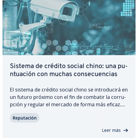
Sistema de crédito social chino: una pu­
n­tua­ción con muchas co­n­se­cue­n­cias
El sistema de crédito social chino se in­tro­du­ci­rá en
un futuro próximo con el fin de combatir la co­rru­
p­ción y regular el mercado de forma más eficaz.
Sin embargo, hay muchas voces en contra que
Repu­tación
temen que acabe sirviendo para vigilar y controlar
a los ciu­da­da­nos y las empresas.…
Leer más