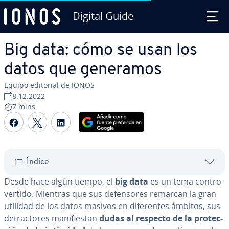
Digital Guide
Saltar al contenido principal
Big data: cómo se usan los
datos que generamos
Equipo editorial de IONOS
8.12.2022
7 mins
Compartir Facebook
Compartir Twitter
Compartir LinkedIn
Índice
Desde hace algún tiempo, el
big data
es un tema co­n­tro­
ve­r­ti­do. Mientras que sus de­fe­n­so­res remarcan la gran
utilidad de los datos masivos en di­fe­re­n­tes ámbitos, sus
de­tra­c­to­res ma­ni­fie­s­tan
dudas al respecto de la pro­te­c­