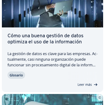
Cómo una buena gestión de datos
optimiza el uso de la in­fo­r­ma­ción
La gestión de datos es clave para las empresas. Ac­
tua­l­me­n­te, casi ninguna or­ga­ni­za­ción puede
funcionar sin pro­ce­sa­mie­n­to digital de la in­fo­r­ma­
ción. Las facturas se emiten di­gi­ta­l­me­n­te y el IVA
Glosario
se declara online. A ello se suman las obli­ga­cio­nes
legales cada vez más estrictas,…
Leer más