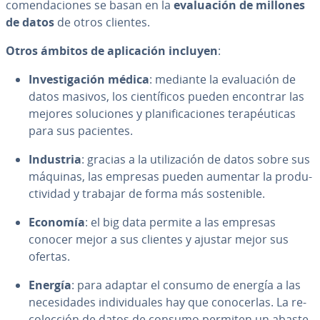
co­me­n­da­cio­nes se basan en la
eva­lua­ción de millones
de datos
de otros clientes.
Otros ámbitos de apli­ca­ción incluyen
:
In­ve­s­ti­ga­ción médica
: mediante la eva­lua­ción de
datos masivos, los cie­n­tí­fi­cos pueden encontrar las
mejores so­lu­cio­nes y pla­ni­fi­ca­cio­nes te­ra­péu­ti­cas
para sus pacientes.
Industria
: gracias a la uti­li­za­ción de datos sobre sus
máquinas, las empresas pueden aumentar la pro­du­
c­ti­vi­dad y trabajar de forma más so­s­te­ni­ble.
Economía
: el big data permite a las empresas
conocer mejor a sus clientes y ajustar mejor sus
ofertas.
Energía
: para adaptar el consumo de energía a las
ne­ce­si­da­des in­di­vi­dua­les hay que co­no­ce­r­las. La re­
co­le­c­ción de datos de consumo permiten un aba­s­te­