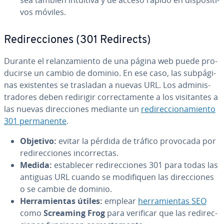
sea también intuitiva y de acceso rápido en di­s­po­si­ti­
vos móviles.
Re­di­re­c­cio­nes (301 Redirects)
Durante el re­la­n­za­mie­n­to de una página web puede pro­
du­ci­r­se un cambio de dominio. En ese caso, las su­b­pá­gi­
nas exi­s­te­n­tes se trasladan a nuevas URL. Los ad­mi­ni­s­
tra­do­res deben redirigir co­rre­c­ta­me­n­te a los vi­si­ta­n­tes a
las nuevas di­re­c­cio­nes mediante un
re­di­re­c­cio­na­mie­n­to
301 pe­r­ma­ne­n­te
.
Objetivo:
evitar la pérdida de tráfico provocada por
re­di­re­c­cio­nes in­co­rre­c­tas.
Medida:
es­ta­ble­cer re­di­re­c­cio­nes 301 para todas las
antiguas URL cuando se mo­di­fi­quen las di­re­c­cio­nes
o se cambie de dominio.
He­rra­mie­n­tas útiles:
emplear
he­rra­mie­n­tas SEO
como
Screaming Frog
para verificar que las re­di­re­c­