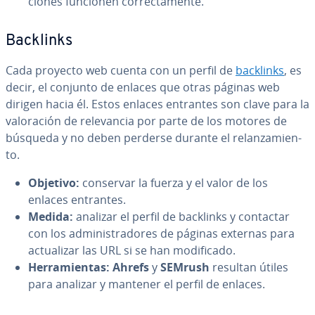
cio­nes funcionen co­rre­c­ta­me­n­te.
Backlinks
Cada proyecto web cuenta con un perfil de
backlinks
, es
decir, el conjunto de enlaces que otras páginas web
dirigen hacia él. Estos enlaces entrantes son clave para la
va­lo­ra­ción de re­le­va­n­cia por parte de los motores de
búsqueda y no deben perderse durante el re­la­n­za­mie­n­
to.
Objetivo:
conservar la fuerza y el valor de los
enlaces entrantes.
Medida:
analizar el perfil de backlinks y contactar
con los ad­mi­ni­s­tra­do­res de páginas externas para
ac­tua­li­zar las URL si se han mo­di­fi­ca­do.
He­rra­mie­n­tas:
Ahrefs
y
SEMrush
resultan útiles
para analizar y mantener el perfil de enlaces.