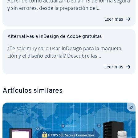
Aprende cómo ac­tua­li­zar Debian 13 de forma segura
y sin errores, desde la pre­pa­ra­ción del…
Leer más
Al­te­r­na­ti­vas a InDesign de Adobe gratuitas
¿Te sale muy caro usar InDesign para la ma­que­ta­
ción y el diseño editorial? Descubre las…
Leer más
Artículos similares