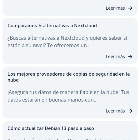
Leer más
Co­m­pa­ra­mos 5 al­te­r­na­ti­vas a Nextcloud
¿Buscas al­te­r­na­ti­vas a Nextcloud y quieres saber si
están a su nivel? Te ofrecemos un…
Leer más
Los mejores pro­vee­do­res de copias de seguridad en la
nube
¡Asegura tus datos de manera fiable en la nube! Tus
datos estarán en buenas manos con…
Leer más
Cómo ac­tua­li­zar Debian 13 paso a paso