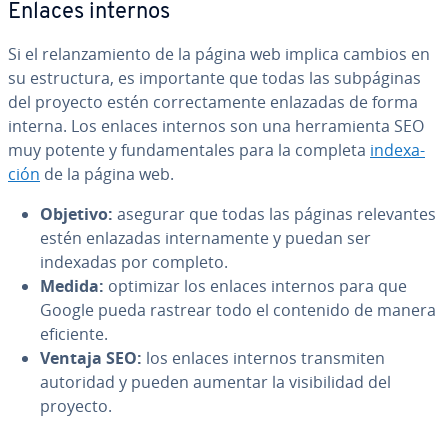
Enlaces internos
Si el re­la­n­za­mie­n­to de la página web implica cambios en
su es­tru­c­tu­ra, es im­po­r­ta­n­te que todas las su­b­pá­gi­nas
del proyecto estén co­rre­c­ta­me­n­te enlazadas de forma
interna. Los enlaces internos son una he­rra­mie­n­ta SEO
muy potente y fu­n­da­me­n­ta­les para la completa
in­de­xa­
ción
de la página web.
Objetivo:
asegurar que todas las páginas re­le­va­n­tes
estén enlazadas in­te­r­na­me­n­te y puedan ser
indexadas por completo.
Medida:
optimizar los enlaces internos para que
Google pueda rastrear todo el contenido de manera
eficiente.
Ventaja SEO:
los enlaces internos tra­n­s­mi­ten
autoridad y pueden aumentar la vi­si­bi­li­dad del
proyecto.