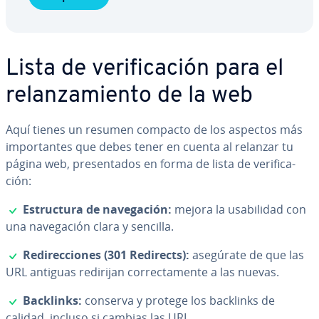
Lista de ve­ri­fi­ca­ción para el
re­la­n­za­mie­n­to de la web
Aquí tienes un resumen compacto de los aspectos más
im­po­r­ta­n­tes que debes tener en cuenta al relanzar tu
página web, pre­se­n­ta­dos en forma de lista de ve­ri­fi­ca­
ción:
✓
Es­tru­c­tu­ra de na­ve­ga­ción:
mejora la usa­bi­li­dad con
una na­ve­ga­ción clara y sencilla.
✓
Re­di­re­c­cio­nes (301 Redirects):
asegúrate de que las
URL antiguas redirijan co­rre­c­ta­me­n­te a las nuevas.
✓
Backlinks:
conserva y protege los backlinks de
calidad, incluso si cambias las URL.