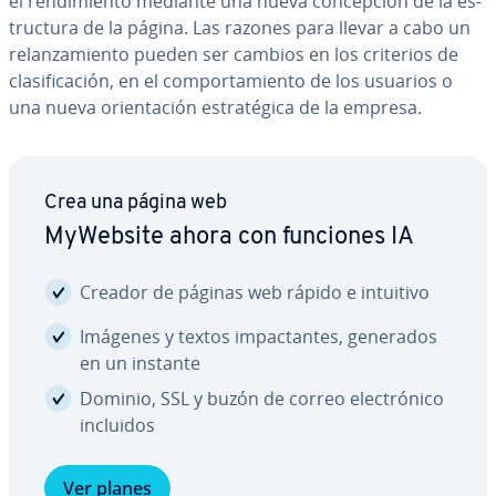
el re­n­di­mie­n­to mediante una nueva co­n­ce­p­ción de la es­
tru­c­tu­ra de la página. Las razones para llevar a cabo un
re­la­n­za­mie­n­to pueden ser cambios en los criterios de
cla­si­fi­ca­ción, en el co­m­po­r­ta­mie­n­to de los usuarios o
una nueva orie­n­ta­ción es­tra­té­gi­ca de la empresa.
Crea una página web
MyWebsite ahora con funciones IA
Creador de páginas web rápido e intuitivo
Imágenes y textos im­pa­c­ta­n­tes, generados
en un instante
Dominio, SSL y buzón de correo ele­c­tró­ni­co
incluidos
Ver planes