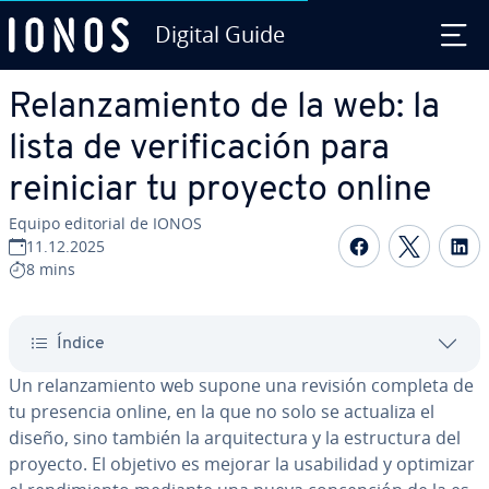
Digital Guide
Saltar al contenido principal
Re­la­n­za­mie­n­to de la web: la
lista de ve­ri­fi­ca­ción para
reiniciar tu proyecto online
Equipo editorial de IONOS
Compartir 
Compar
C
11.12.2025
8 mins
Índice
Un re­la­n­za­mie­n­to web supone una revisión completa de
tu presencia online, en la que no solo se actualiza el
diseño, sino también la ar­qui­te­c­tu­ra y la es­tru­c­tu­ra del
proyecto. El objetivo es mejorar la usa­bi­li­dad y optimizar