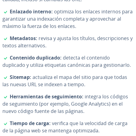
✓
Enlazado interno:
optimiza los enlaces internos para
ga­ra­n­ti­zar una in­de­xa­ción completa y apro­ve­char al
máximo la fuerza de los enlaces.
✓
Metadatos:
revisa y ajusta los títulos, de­s­cri­p­cio­nes y
textos al­te­r­na­ti­vos.
✓
Contenido duplicado:
detecta el contenido
duplicado y utiliza etiquetas canónicas para ge­s­tio­nar­lo.
✓
Sitemap:
actualiza el mapa del sitio para que todas
las nuevas URL se indexen a tiempo.
✓
He­rra­mie­n­tas de se­gui­mie­n­to:
integra los códigos
de se­gui­mie­n­to (por ejemplo, Google Analytics) en el
nuevo código fuente de las páginas.
✓
Tiempo de carga:
verifica que la velocidad de carga
de la página web se mantenga op­ti­mi­za­da.