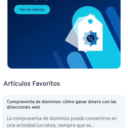
Artículos Favoritos
Co­m­pra­ve­n­ta de dominios: cómo ganar dinero con las
di­re­c­cio­nes web
La co­m­pra­ve­n­ta de dominios puede co­n­ve­r­ti­r­se en
una actividad lucrativa, siempre que se…