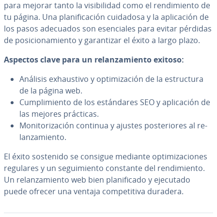
para mejorar tanto la vi­si­bi­li­dad como el re­n­di­mie­n­to de
tu página. Una pla­ni­fi­ca­ción cuidadosa y la apli­ca­ción de
los pasos adecuados son ese­n­cia­les para evitar pérdidas
de po­si­cio­na­mie­n­to y ga­ra­n­ti­zar el éxito a largo plazo.
Aspectos clave para un re­la­n­za­mie­n­to exitoso:
Análisis exhau­s­ti­vo y op­ti­mi­za­ción de la es­tru­c­tu­ra
de la página web.
Cu­m­pli­mie­n­to de los es­tá­n­da­res SEO y apli­ca­ción de
las mejores prácticas.
Mo­ni­to­ri­za­ción continua y ajustes po­s­te­rio­res al re­
la­n­za­mie­n­to.
El éxito sostenido se consigue mediante op­ti­mi­za­cio­nes
regulares y un se­gui­mie­n­to constante del re­n­di­mie­n­to.
Un re­la­n­za­mie­n­to web bien pla­ni­fi­ca­do y ejecutado
puede ofrecer una ventaja co­m­pe­ti­ti­va duradera.