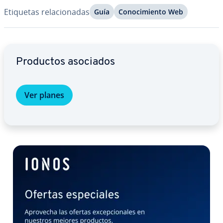
Etiquetas re­la­cio­na­das
Guía
Co­no­ci­mie­n­to Web
Ir al menú principal
Productos asociados
Ver planes