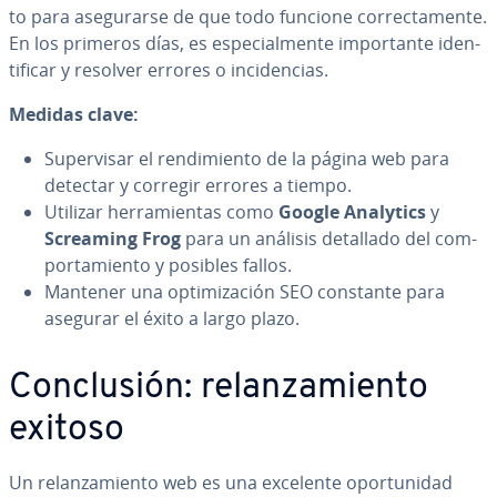
to para ase­gu­rar­se de que todo funcione co­rre­c­ta­me­n­te.
En los primeros días, es es­pe­cia­l­me­n­te im­po­r­ta­n­te ide­n­
ti­fi­car y resolver errores o in­ci­de­n­cias.
Medidas clave:
Su­pe­r­vi­sar el re­n­di­mie­n­to de la página web para
detectar y corregir errores a tiempo.
Utilizar he­rra­mie­n­tas como
Google Analytics
y
Screaming Frog
para un análisis detallado del co­m­
po­r­ta­mie­n­to y posibles fallos.
Mantener una op­ti­mi­za­ción SEO constante para
asegurar el éxito a largo plazo.
Co­n­clu­sión: re­la­n­za­mie­n­to
exitoso
Un re­la­n­za­mie­n­to web es una excelente opo­r­tu­ni­dad