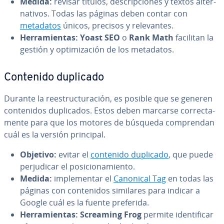
Medida:
revisar títulos, de­s­cri­p­cio­nes y textos al­te­r­
na­ti­vos. Todas las páginas deben contar con
metadatos
únicos, precisos y re­le­va­n­tes.
He­rra­mie­n­tas:
Yoast SEO
o
Rank Math
facilitan la
gestión y op­ti­mi­za­ción de los metadatos.
Contenido duplicado
Durante la re­es­tru­c­tu­ra­ción, es posible que se generen
co­n­te­ni­dos du­pli­ca­dos. Estos deben marcarse co­rre­c­ta­
me­n­te para que los motores de búsqueda co­m­pre­n­dan
cuál es la versión principal.
Objetivo:
evitar el
contenido duplicado
, que puede
pe­r­ju­di­car el po­si­cio­na­mie­n­to.
Medida:
im­ple­me­n­tar el
Canonical Tag
en todas las
páginas con co­n­te­ni­dos similares para indicar a
Google cuál es la fuente preferida.
He­rra­mie­n­tas:
Screaming Frog
permite ide­n­ti­fi­car