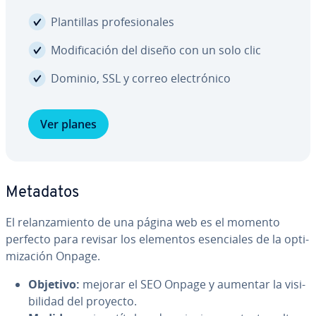
Pla­n­ti­llas pro­fe­sio­na­les
Mo­di­fi­ca­ción del diseño con un solo clic
Dominio, SSL y correo ele­c­tró­ni­co
Ver planes
Metadatos
El re­la­n­za­mie­n­to de una página web es el momento
perfecto para revisar los elementos ese­n­cia­les de la op­ti­
mi­za­ción Onpage.
Objetivo:
mejorar el SEO Onpage y aumentar la vi­si­
bi­li­dad del proyecto.