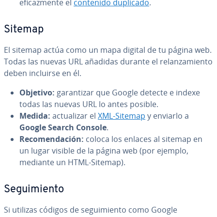
efi­ca­z­me­n­te el
contenido duplicado
.
Sitemap
El sitemap actúa como un mapa digital de tu página web.
Todas las nuevas URL añadidas durante el re­la­n­za­mie­n­to
deben incluirse en él.
Objetivo:
ga­ra­n­ti­zar que Google detecte e indexe
todas las nuevas URL lo antes posible.
Medida:
ac­tua­li­zar el
XML-Sitemap
y enviarlo a
Google Search Console
.
Re­co­me­n­da­ción:
coloca los enlaces al sitemap en
un lugar visible de la página web (por ejemplo,
mediante un HTML-Sitemap).
Se­gui­mie­n­to
Si utilizas códigos de se­gui­mie­n­to como Google