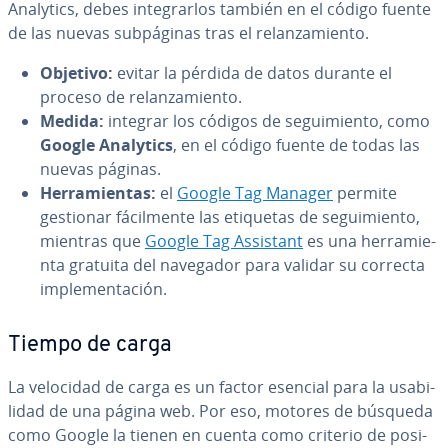
Analytics, debes in­te­grar­los también en el código fuente
de las nuevas su­b­pá­gi­nas tras el re­la­n­za­mie­n­to.
Objetivo:
evitar la pérdida de datos durante el
proceso de re­la­n­za­mie­n­to.
Medida:
integrar los códigos de se­gui­mie­n­to, como
Google Analytics
, en el código fuente de todas las
nuevas páginas.
He­rra­mie­n­tas:
el
Google Tag Manager
permite
gestionar fá­ci­l­me­n­te las etiquetas de se­gui­mie­n­to,
mientras que
Google Tag Assistant
es una he­rra­mie­
n­ta gratuita del navegador para validar su correcta
im­ple­me­n­ta­ción.
Tiempo de carga
La velocidad de carga es un factor esencial para la usa­bi­
li­dad de una página web. Por eso, motores de búsqueda
como Google la tienen en cuenta como criterio de po­si­