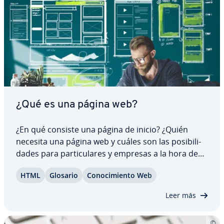
¿Qué es una página web?
¿En qué consiste una página de inicio? ¿Quién
necesita una página web y cuáles son las po­si­bi­li­
da­des para pa­r­ti­cu­la­res y empresas a la hora de
poner en marcha un proyecto en Internet? En los
HTML
Glosario
Co­no­ci­mie­n­to Web
últimos años se han creado sistemas de gestión
de co­n­te­ni­dos para la ad­mi­ni­s­tra­ción…
Leer más