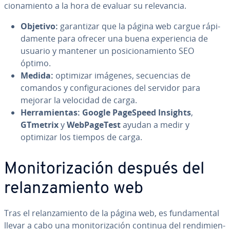
cio­na­mie­n­to a la hora de evaluar su re­le­va­n­cia.
Objetivo:
ga­ra­n­ti­zar que la página web cargue rá­pi­
da­me­n­te para ofrecer una buena ex­pe­rie­n­cia de
usuario y mantener un po­si­cio­na­mie­n­to SEO
óptimo.
Medida:
optimizar imágenes, se­cue­n­cias de
comandos y co­n­fi­gu­ra­cio­nes del servidor para
mejorar la velocidad de carga.
He­rra­mie­n­tas:
Google PageSpeed Insights
,
GTmetrix
y
We­b­Pa­ge­Te­st
ayudan a medir y
optimizar los tiempos de carga.
Mo­ni­to­ri­za­ción después del
re­la­n­za­mie­n­to web
Tras el re­la­n­za­mie­n­to de la página web, es fu­n­da­me­n­tal
llevar a cabo una mo­ni­to­ri­za­ción continua del re­n­di­mie­n­