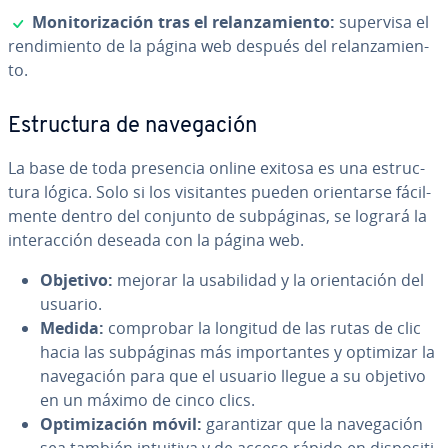
✓
Mo­ni­to­ri­za­ción tras el re­la­n­za­mie­n­to:
supervisa el
re­n­di­mie­n­to de la página web después del re­la­n­za­mie­n­
to.
Es­tru­c­tu­ra de na­ve­ga­ción
La base de toda presencia online exitosa es una es­tru­c­
tu­ra lógica. Solo si los vi­si­ta­n­tes pueden orie­n­tar­se fá­ci­l­
me­n­te dentro del conjunto de su­b­pá­gi­nas, se logrará la
in­ter­ac­ción deseada con la página web.
Objetivo:
mejorar la usa­bi­li­dad y la orie­n­ta­ción del
usuario.
Medida:
comprobar la longitud de las rutas de clic
hacia las su­b­pá­gi­nas más im­po­r­ta­n­tes y optimizar la
na­ve­ga­ción para que el usuario llegue a su objetivo
en un máximo de cinco clics.
Op­ti­mi­za­ción móvil:
ga­ra­n­ti­zar que la na­ve­ga­ción