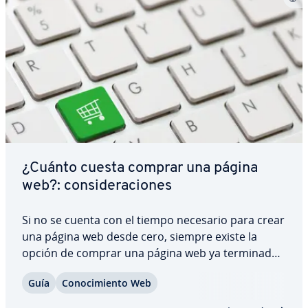
¿Cuánto cuesta comprar una página
web?: co­n­si­de­ra­cio­nes
Si no se cuenta con el tiempo necesario para crear
una página web desde cero, siempre existe la
opción de comprar una página web ya terminada.
Con esto es posible ahorrar algo de tiempo, y
Guía
Co­no­ci­mie­n­to Web
recibir ca­ra­c­te­rí­s­ti­cas como bases de datos,
tráfico y vi­si­ta­n­tes. Sin embargo, ¿conoces…