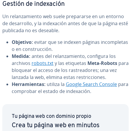
Gestión de in­de­xa­ción
Un re­la­n­za­mie­n­to web suele pre­pa­rar­se en un entorno
de de­sa­rro­llo, y la in­de­xa­ción antes de que la página esté
publicada no es deseable.
Objetivo:
evitar que se indexen páginas in­co­m­ple­tas
o en co­n­s­tru­c­ción.
Medida:
antes del re­la­n­za­mie­n­to, configura los
archivos
robots.txt
y las etiquetas
Meta-Robots
para
bloquear el acceso de los ra­s­trea­do­res; una vez
lanzada la web, elimina estas re­s­tri­c­cio­nes.
He­rra­mie­n­tas:
utiliza la
Google Search Console
para
comprobar el estado de in­de­xa­ción.
Tu página web con dominio propio
Crea tu página web en minutos