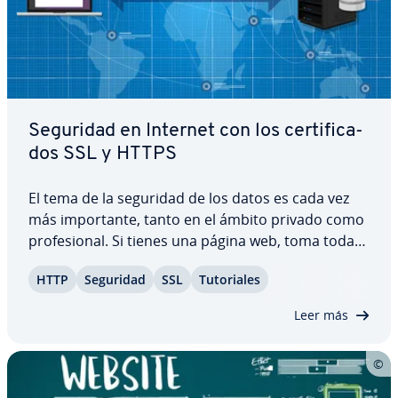
Seguridad en Internet con los ce­r­ti­fi­ca­
dos SSL y HTTPS
El tema de la seguridad de los datos es cada vez
más im­po­r­ta­n­te, tanto en el ámbito privado como
pro­fe­sio­nal. Si tienes una página web, toma todas
las pre­cau­cio­nes ne­ce­sa­rias para hacer que la
HTTP
Seguridad
SSL
Tu­to­ria­les
visita a tu página sea lo más segura posible y ga­ra­
n­ti­zar una tra­n­s­mi­sión de datos sin…
Leer más