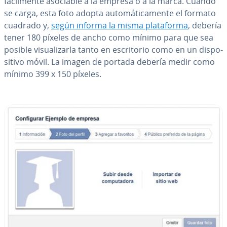
fá­ci­l­me­n­te asociable a la empresa o a la marca. Cuando
se carga, esta foto adopta au­to­má­ti­ca­me­n­te el formato
cuadrado y,
según informa la misma pla­ta­fo­r­ma
, debería
tener 180 píxeles de ancho como mínimo para que sea
posible vi­sua­li­zar­la tanto en es­cri­to­rio como en un di­s­po­
si­ti­vo móvil. La imagen de portada debería medir como
mínimo 399 x 150 píxeles.