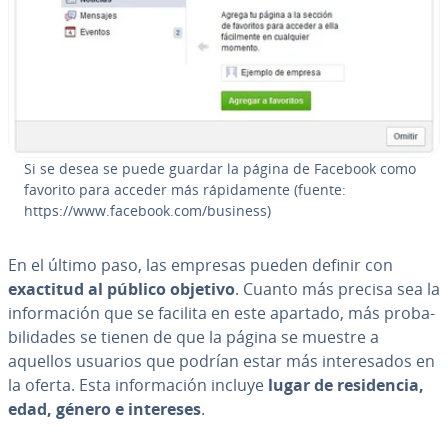
Si se desea se puede guardar la página de Facebook como
favorito para acceder más rá­pi­da­me­n­te (fuente:
https://www.facebook.com/business)
En el último paso, las empresas pueden definir con
exactitud al público objetivo
. Cuanto más precisa sea la
in­fo­r­ma­ción que se facilita en este apartado, más pro­ba­
bi­li­da­des se tienen de que la página se muestre a
aquellos usuarios que podrían estar más in­te­re­sa­dos en
la oferta. Esta in­fo­r­ma­ción incluye
lugar de re­si­de­n­cia,
edad, género e intereses
.