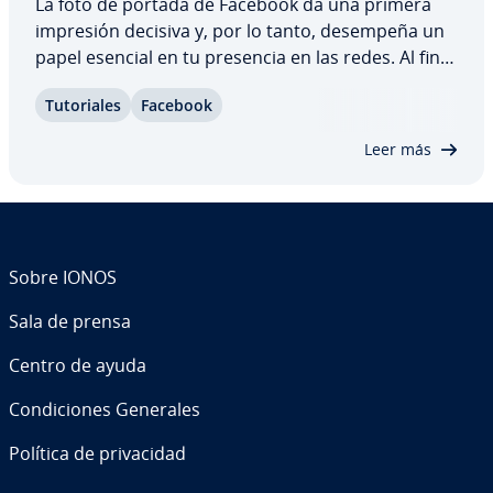
La foto de portada de Facebook da una primera
impresión decisiva y, por lo tanto, desempeña un
papel esencial en tu presencia en las redes. Al fin y
al cabo, Facebook es una especie de tarjeta de
Tu­to­ria­les
Facebook
visita moderna, tanto en el ámbito privado como
en el em­pre­sa­rial. Sin embargo, para…
Leer más
Sobre IONOS
Sala de prensa
Centro de ayuda
Co­n­di­cio­nes Generales
Política de pri­va­ci­dad