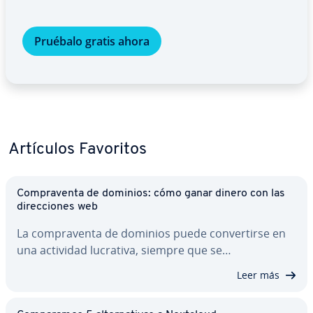
Pruébalo gratis ahora
Artículos Favoritos
Co­m­pra­ve­n­ta de dominios: cómo ganar dinero con las
di­re­c­cio­nes web
La co­m­pra­ve­n­ta de dominios puede co­n­ve­r­ti­r­se en
una actividad lucrativa, siempre que se…
Leer más