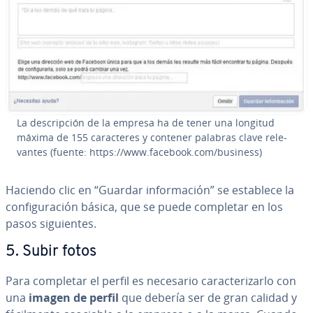
La de­s­cri­p­ción de la empresa ha de tener una longitud
máxima de 155 ca­ra­c­te­res y contener palabras clave re­le­
va­n­tes (fuente: https://www.facebook.com/business)
Haciendo clic en “Guardar in­fo­r­ma­ción” se establece la
co­n­fi­gu­ra­ción básica, que se puede completar en los
pasos si­guie­n­tes.
5. Subir fotos
Para completar el perfil es necesario ca­ra­c­te­ri­zar­lo con
una
imagen de perfil
que debería ser de gran calidad y