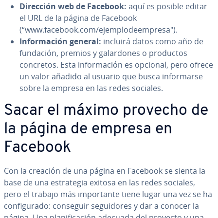
Dirección web de Facebook:
aquí es posible editar
el URL de la página de Facebook
(“www.facebook.com/eje­m­plo­dee­m­pre­sa").
In­fo­r­ma­ción general:
incluirá datos como año de
fundación, premios y ga­la­r­do­nes o productos
concretos. Esta in­fo­r­ma­ción es opcional, pero ofrece
un valor añadido al usuario que busca in­fo­r­mar­se
sobre la empresa en las redes sociales.
Sacar el máximo provecho de
la página de empresa en
Facebook
Con la creación de una página en Facebook se sienta la
base de una es­tra­te­gia exitosa en las redes sociales,
pero el trabajo más im­po­r­ta­n­te tiene lugar una vez se ha
co­n­fi­gu­ra­do: conseguir se­gui­do­res y dar a conocer la
página. Una pla­ni­fi­ca­ción adecuada del proyecto y una