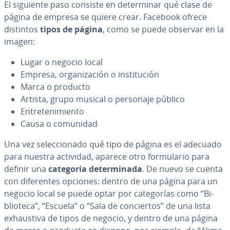
El siguiente paso consiste en de­te­r­mi­nar qué clase de
página de empresa se quiere crear. Facebook ofrece
distintos
tipos de página
, como se puede observar en la
imagen:
Lugar o negocio local
Empresa, or­ga­ni­za­ción o in­s­ti­tu­ción
Marca o producto
Artista, grupo musical o personaje público
En­tre­te­ni­mie­n­to
Causa o comunidad
Una vez se­le­c­cio­na­do qué tipo de página es el adecuado
para nuestra actividad, aparece otro fo­r­mu­la­rio para
definir una
categoría de­te­r­mi­na­da
. De nuevo se cuenta
con di­fe­re­n­tes opciones: dentro de una página para un
negocio local se puede optar por ca­te­go­rías como “Bi­
blio­te­ca”, “Escuela” o “Sala de co­n­cie­r­tos” de una lista
exhau­s­ti­va de tipos de negocio, y dentro de una página