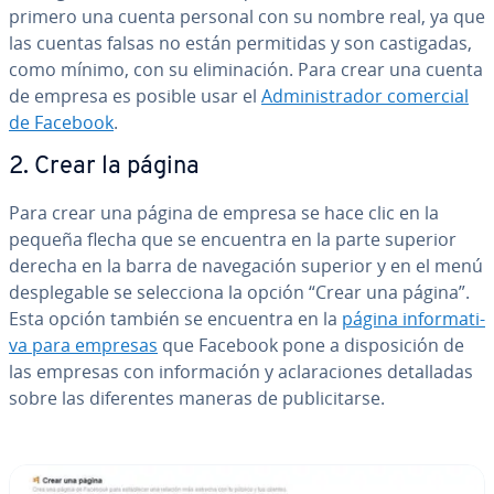
primero una cuenta personal con su nombre real, ya que
las cuentas falsas no están pe­r­mi­ti­das y son ca­s­ti­ga­das,
como mínimo, con su eli­mi­na­ción. Para crear una cuenta
de empresa es posible usar el
Ad­mi­ni­s­tra­dor comercial
de Facebook
.
2. Crear la página
Para crear una página de empresa se hace clic en la
pequeña flecha que se encuentra en la parte superior
derecha en la barra de na­ve­ga­ción superior y en el menú
de­s­ple­ga­ble se se­le­c­cio­na la opción “Crear una página”.
Esta opción también se encuentra en la
página in­fo­r­ma­ti­
va para empresas
que Facebook pone a di­s­po­si­ción de
las empresas con in­fo­r­ma­ción y acla­ra­cio­nes de­ta­lla­das
sobre las di­fe­re­n­tes maneras de pu­bli­ci­tar­se.