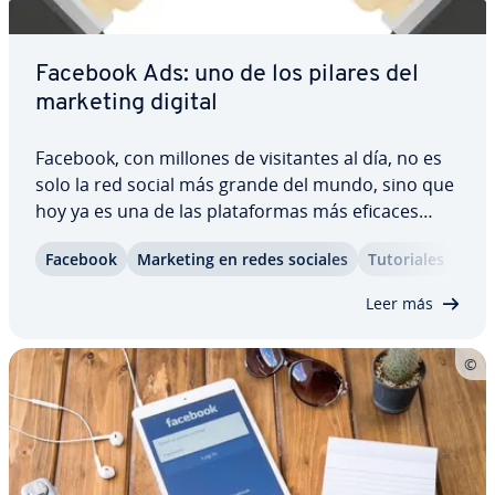
Facebook Ads: uno de los pilares del
marketing digital
Facebook, con millones de vi­si­ta­n­tes al día, no es
solo la red social más grande del mundo, sino que
hoy ya es una de las pla­ta­fo­r­mas más eficaces
para la pu­bli­ci­dad online. Los ad­mi­ni­s­tra­do­res de
Facebook
Marketing en redes sociales
Tu­to­ria­les
una Fanpage pueden se­le­c­cio­nar mediante una
serie de ajustes a un público objetivo,…
Leer más