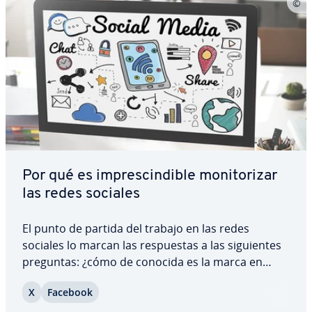
Por qué es im­pre­s­ci­n­di­ble mo­ni­to­ri­zar
las redes sociales
El punto de partida del trabajo en las redes
sociales lo marcan las re­s­pue­s­tas a las si­guie­n­tes
preguntas: ¿cómo de conocida es la marca en
Internet?, ¿cómo se habla sobre la marca, el
X
Facebook
producto o la empresa y en qué contexto?, ¿en