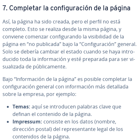
7. Completar la co­n­fi­gu­ra­ción de la página
Así, la página ha sido creada, pero el perfil no está
completo. Esto se realiza desde la misma página, y
conviene comenzar co­n­fi­gu­ra­n­do la vi­si­bi­li­dad de la
página en “no publicada” bajo la “Co­n­fi­gu­ra­ción” general.
Solo se debería cambiar el estado cuando se haya in­tro­
du­ci­do toda la in­fo­r­ma­ción y esté preparada para ser vi­
sua­li­za­da de pú­bli­ca­me­n­te.
Bajo “In­fo­r­ma­ción de la página” es posible completar la
co­n­fi­gu­ra­ción general con in­fo­r­ma­ción más detallada
sobre la empresa, por ejemplo:
Temas:
aquí se in­tro­du­cen palabras clave que
definan el contenido de la página.
Impressum:
consiste en los datos (nombre,
dirección postal) del re­pre­se­n­ta­n­te legal de los
co­n­te­ni­dos de la página.