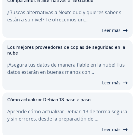
Co­m­pa­ra­mos 5 al­te­r­na­ti­vas a Nextcloud
¿Buscas al­te­r­na­ti­vas a Nextcloud y quieres saber si
están a su nivel? Te ofrecemos un…
Leer más
Los mejores pro­vee­do­res de copias de seguridad en la
nube
¡Asegura tus datos de manera fiable en la nube! Tus
datos estarán en buenas manos con…
Leer más
Cómo ac­tua­li­zar Debian 13 paso a paso
Aprende cómo ac­tua­li­zar Debian 13 de forma segura
y sin errores, desde la pre­pa­ra­ción del…
Leer más