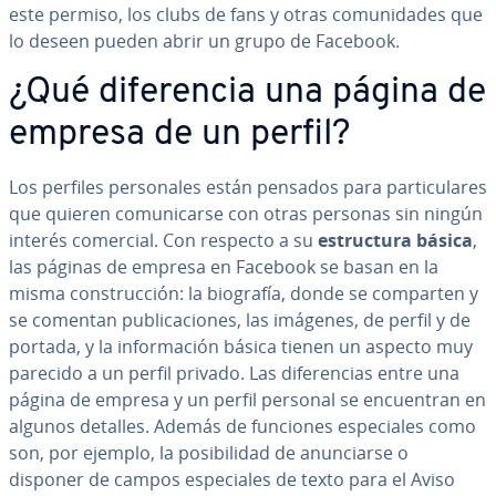
este permiso, los clubs de fans y otras co­mu­ni­da­des que
lo deseen pueden abrir un grupo de Facebook.
¿Qué di­fe­re­n­cia una página de
empresa de un perfil?
Los perfiles pe­r­so­na­les están pensados para pa­r­ti­cu­la­res
que quieren co­mu­ni­car­se con otras personas sin ningún
interés comercial. Con respecto a su
es­tru­c­tu­ra básica
,
las páginas de empresa en Facebook se basan en la
misma co­n­s­tru­c­ción: la biografía, donde se comparten y
se comentan pu­bli­ca­cio­nes, las imágenes, de perfil y de
portada, y la in­fo­r­ma­ción básica tienen un aspecto muy
parecido a un perfil privado. Las di­fe­re­n­cias entre una
página de empresa y un perfil personal se en­cue­n­tran en
algunos detalles. Además de funciones es­pe­cia­les como
son, por ejemplo, la po­si­bi­li­dad de anu­n­ciar­se o
disponer de campos es­pe­cia­les de texto para el Aviso