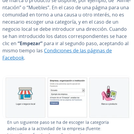
de marca o producto se dispone, por ejemplo, de “Ali­me­
n­ta­ción” o “Muebles”. En el caso de una página para una
comunidad en torno a una causa u otro interés, no es
necesario escoger una categoría, y en el caso de un
negocio local se debe in­tro­du­cir una dirección. Cuando
se han in­tro­du­ci­do los datos co­rre­s­po­n­die­n­tes se hace
clic en
“Empezar”
para ir al segundo paso, aceptando al
mismo tiempo las
Co­n­di­cio­nes de las páginas de
Facebook
.
En un siguiente paso se ha de escoger la categoría
adecuada a la actividad de la empresa (fuente: