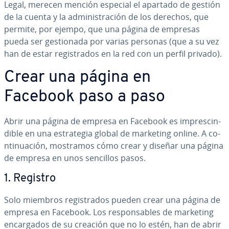
Legal, merecen mención especial el apartado de gestión
de la cuenta y la ad­mi­ni­s­tra­ción de los derechos, que
permite, por ejempo, que una página de empresas
pueda ser ge­s­tio­na­da por varias personas (que a su vez
han de estar re­gi­s­tra­dos en la red con un perfil privado).
Crear una página en
Facebook paso a paso
Abrir una página de empresa en Facebook es im­pre­s­ci­n­
di­ble en una es­tra­te­gia global de marketing online. A co­
n­ti­nua­ción, mostramos cómo crear y diseñar una página
de empresa en unos sencillos pasos.
1. Registro
Solo miembros re­gi­s­tra­dos pueden crear una página de
empresa en Facebook. Los re­s­po­n­sa­bles de marketing
en­ca­r­ga­dos de su creación que no lo estén, han de abrir