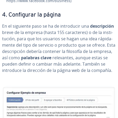
https://www.facebook.com/business)
4. Co­n­fi­gu­rar la página
En el siguiente paso se ha de in­tro­du­cir una
de­s­cri­p­ción
breve de la empresa (hasta 155 ca­ra­c­te­res) o de la in­s­ti­
tu­ción, para que los usuarios se hagan una idea rá­pi­da­
me­n­te del tipo de servicio o producto que se ofrece. Esta
de­s­cri­p­ción debería contener la filosofía de la empresa,
así como
palabras clave
re­le­va­n­tes, aunque estas se
pueden definir o cambiar más adelante. También se
introduce la dirección de la página web de la compañía.