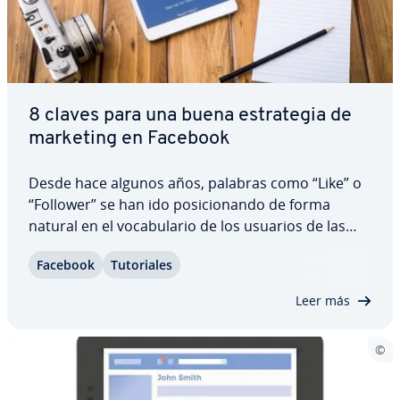
8 claves para una buena es­tra­te­gia de
marketing en Facebook
Desde hace algunos años, palabras como “Like” o
“Follower” se han ido po­si­cio­na­n­do de forma
natural en el vo­ca­bu­la­rio de los usuarios de las
redes sociales. Para los re­s­po­n­sa­bles de
Facebook
Tu­to­ria­les
marketing en las empresas, estas palabras son la
moneda de cambio en Facebook, la pla­ta­fo­r­ma
Leer más
más…