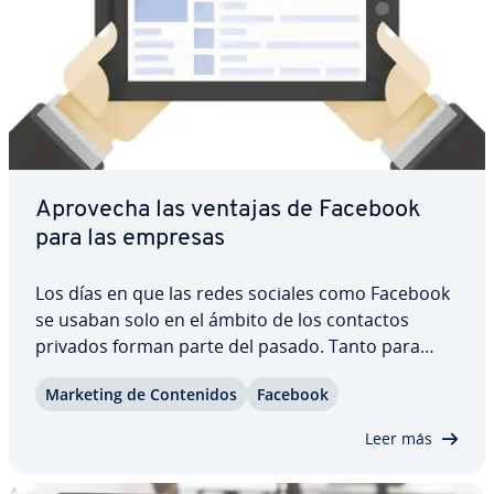
Aprovecha las ventajas de Facebook
para las empresas
Los días en que las redes sociales como Facebook
se usaban solo en el ámbito de los contactos
privados forman parte del pasado. Tanto para
artistas, partidos políticos o compañías, las redes
Marketing de Co­n­te­ni­dos
Facebook
sociales son la forma ideal de co­mu­ni­car­se con
fans, socios, miembros o clientes. Sin…
Leer más