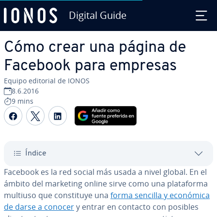
Digital Guide
Saltar al contenido principal
Cómo crear una página de
Facebook para empresas
Equipo editorial de IONOS
8.6.2016
9 mins
Compartir Facebook
Compartir Twitter
Compartir LinkedIn
Índice
Facebook es la red social más usada a nivel global. En el
ámbito del marketing online sirve como una pla­ta­fo­r­ma
multiuso que co­n­s­ti­tu­ye una
forma sencilla y económica
de darse a conocer
y entrar en contacto con posibles