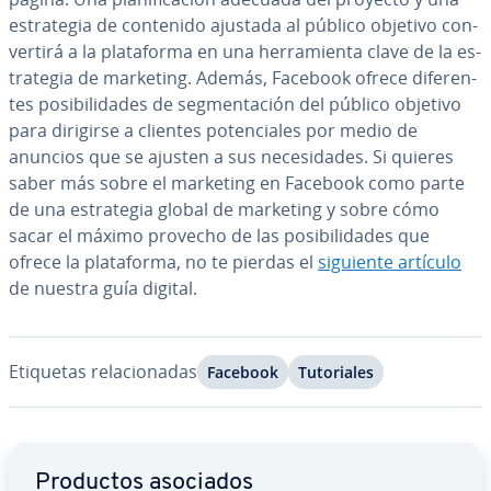
es­tra­te­gia de contenido ajustada al público objetivo co­n­
ve­r­ti­rá a la pla­ta­fo­r­ma en una he­rra­mie­n­ta clave de la es­
tra­te­gia de marketing. Además, Facebook ofrece di­fe­re­n­
tes po­si­bi­li­da­des de se­g­me­n­ta­ción del público objetivo
para dirigirse a clientes po­te­n­cia­les por medio de
anuncios que se ajusten a sus ne­ce­si­da­des. Si quieres
saber más sobre el marketing en Facebook como parte
de una es­tra­te­gia global de marketing y sobre cómo
sacar el máximo provecho de las po­si­bi­li­da­des que
ofrece la pla­ta­fo­r­ma, no te pierdas el
siguiente artículo
de nuestra guía digital.
Etiquetas re­la­cio­na­das
Facebook
Tu­to­ria­les
Ir al menú principal
Productos asociados