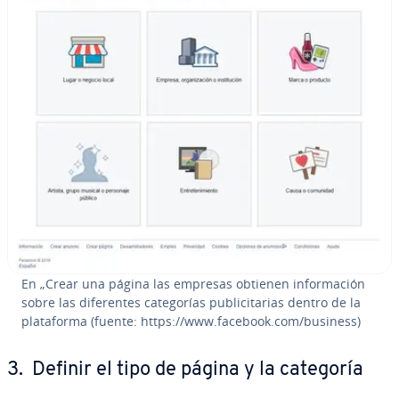
En „Crear una página las empresas obtienen in­fo­r­ma­ción
sobre las di­fe­re­n­tes ca­te­go­rías pu­bli­ci­ta­rias dentro de la
pla­ta­fo­r­ma (fuente: https://www.facebook.com/business)
3. Definir el tipo de página y la categoría