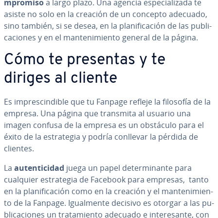
m­pro­mi­so
a largo plazo. Una agencia es­pe­cia­li­za­da te
asiste no solo en la creación de un concepto adecuado,
sino también, si se desea, en la pla­ni­fi­ca­ción de las pu­bli­
ca­cio­nes y en el ma­n­te­ni­mie­n­to general de la página.
Cómo te presentas y te
diriges al cliente
Es im­pre­s­ci­n­di­ble que tu Fanpage refleje la filosofía de la
empresa. Una página que transmita al usuario una
imagen confusa de la empresa es un obstáculo para el
éxito de la es­tra­te­gia y podría conllevar la pérdida de
clientes.
La
au­te­n­ti­ci­dad
juega un papel de­te­r­mi­na­n­te para
cualquier es­tra­te­gia de Facebook para empresas, tanto
en la pla­ni­fi­ca­ción como en la creación y el ma­n­te­ni­mie­n­
to de la Fanpage. Igua­l­me­n­te decisivo es otorgar a las pu­
bli­ca­cio­nes un tra­ta­mie­n­to adecuado e in­te­re­sa­n­te, con