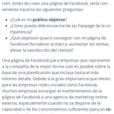
ción. Antes de crear una página de Facebook, sería co­n­
ve­nie­n­te hacerse las si­guie­n­tes preguntas:
¿Cuál es mi
público objetivo
?
¿Cómo puedo di­fe­re­n­ciar­me de las Fanpage de la co­
m­pe­te­n­cia?
¿Qué objetivos quiero conseguir con mi página de
Facebook (fo­r­ta­le­cer la marca, aumentar las ventas,
elevar la sa­ti­s­fa­c­ción del cliente)?
Una página de Facebook para empresas que re­pre­se­n­te
a la compañía de la mejor forma solo es posible sobre la
base de una pla­ni­fi­ca­ción que incluya hasta el más
mínimo detalle. Debido a la gran im­po­r­ta­n­cia que tienen
para las empresas redes sociales como Facebook,
muchas empresas encargan el ma­n­te­ni­mie­n­to de la
página de Facebook a una agencia de marketing online
externa, es­pe­cia­l­me­n­te cuando no se dispone de la
capacidad o de los co­no­ci­mie­n­tos su­fi­cie­n­tes para un
co­