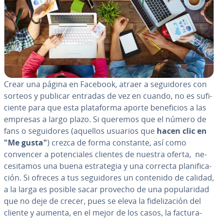
Crear una página en Facebook, atraer a se­gui­do­res con
sorteos y publicar entradas de vez en cuando, no es su­fi­
cie­n­te para que esta pla­ta­fo­r­ma aporte be­ne­fi­cios a las
empresas a largo plazo. Si queremos que el número de
fans o se­gui­do­res (aquellos usuarios que
hacen clic en
"Me gusta"
) crezca de forma constante, así como
convencer a po­te­n­cia­les clientes de nuestra oferta, ne­
ce­si­ta­mos una buena es­tra­te­gia y una correcta pla­ni­fi­ca­
ción. Si ofreces a tus se­gui­do­res un contenido de calidad,
a la larga es posible sacar provecho de una po­pu­la­ri­dad
que no deje de crecer, pues se eleva la fi­de­li­za­ción del
cliente y aumenta, en el mejor de los casos, la fa­c­tu­ra­