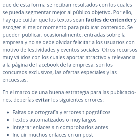
que de esta forma se reciban re­su­l­ta­dos con los cuales
se pueda segmentar mejor al público objetivo. Por ello,
hay que cuidar que los textos sean
fáciles de entender
y
escoger el mejor momento para publicar contenido. Se
pueden publicar, oca­sio­na­l­me­n­te, entradas sobre la
empresa y no se debe olvidar felicitar a los usuarios con
motivo de fe­s­ti­vi­da­des y eventos sociales. Otros recursos
muy válidos con los cuales aportar atractivo y re­le­va­n­cia
a la página de Facebook de la empresa, son los
concursos ex­clu­si­vos, las ofertas es­pe­cia­les y las
encuestas.
En el marco de una buena es­tra­te­gia para las pu­bli­ca­cio­
nes, deberías
evitar
los si­guie­n­tes errores:
Faltas de or­to­gra­fía y errores ti­po­grá­fi­cos
Textos au­to­ma­ti­za­dos o muy largos
Integrar enlaces sin co­m­pro­bar­los antes
Incluir muchos enlaces en un post