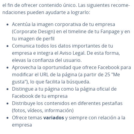
el fin de ofrecer contenido único. Las si­guie­n­tes re­co­me­
n­da­cio­nes pueden ayudarte a lograrlo:
Acentúa la imagen co­r­po­ra­ti­va de tu empresa
(Corporate Design) en el timeline de tu Fanpage y en
tu imagen de perfil
Comunica todos los datos im­po­r­ta­n­tes de tu
empresa e integra el Aviso Legal. De esta forma,
elevas la confianza del usuario.
Aprovecha la opo­r­tu­ni­dad que ofrece Facebook para
modificar el URL de la página (a partir de 25 "Me
gusta"), lo que facilita la búsqueda.
Distingue a tu página como la página oficial de
Facebook de tu empresa
Di­s­tri­bu­ye los co­n­te­ni­dos en di­fe­re­n­tes pestañas
(fotos, vídeos, in­fo­r­ma­ción)
Ofrece temas
variados
y siempre con relación a la
empresa