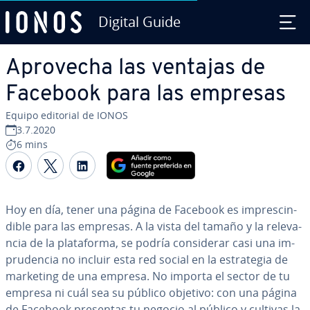
Digital Guide
Saltar al contenido principal
Aprovecha las ventajas de
Facebook para las empresas
Equipo editorial de IONOS
3.7.2020
6 mins
Compartir Facebook
Compartir Twitter
Compartir LinkedIn
Hoy en día, tener una página de Facebook es im­pre­s­ci­n­
di­ble para las empresas. A la vista del tamaño y la re­le­va­
n­cia de la pla­ta­fo­r­ma, se podría co­n­si­de­rar casi una im­
pru­de­n­cia no incluir esta red social en la es­tra­te­gia de
marketing de una empresa. No importa el sector de tu
empresa ni cuál sea su público objetivo: con una página
de Facebook presentas tu negocio al público y cultivas la