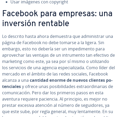
Usar imágenes con copyright
Facebook para empresas: una
inversión rentable
Lo descrito hasta ahora demuestra que ad­mi­ni­s­trar una
página de Facebook no debe tomarse a la ligera. Sin
embargo, esto no debería ser un im­pe­di­me­n­to para
apro­ve­char las ventajas de un in­tru­me­n­to tan efectivo de
marketing como este, ya sea por sí mismo o uti­li­za­n­do
los servicios de una agencia es­pe­cia­li­za­da. Como líder del
mercado en el ámbito de las redes sociales, Facebook
alcanza a una
cantidad enorme de nuevos clientes po­
te­n­cia­les
y ofrece unas po­si­bi­li­da­des ex­trao­r­di­na­rias de
co­mu­ni­ca­ción. Pero dar los primeros pasos en esta
aventura requiere paciencia. Al principio, es mejor no
prestar excesiva atención al número de se­gui­do­res, ya
que este sube, por regla general, muy le­n­ta­me­n­te. En su