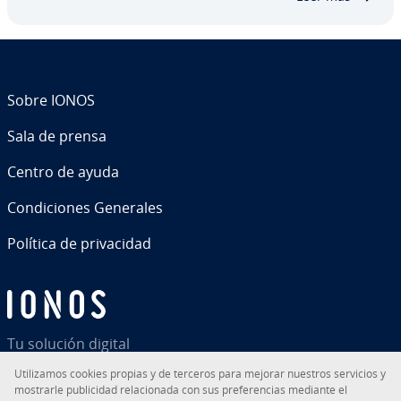
Sobre IONOS
Sala de prensa
Centro de ayuda
Co­n­di­cio­nes Generales
Política de pri­va­ci­dad
Tu solución digital
Uti­li­za­mos cookies propias y de terceros para mejorar nuestros servicios y
mostrarle pu­bli­ci­dad re­la­cio­na­da con sus pre­fe­re­n­cias mediante el