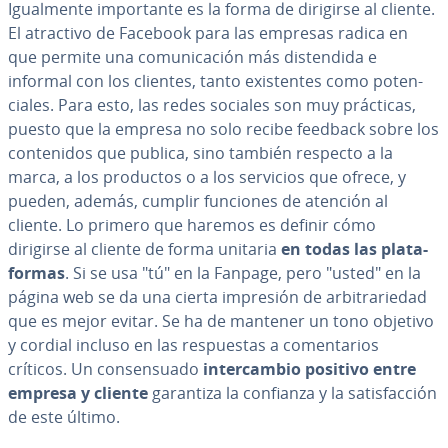
Igua­l­me­n­te im­po­r­ta­n­te es la forma de dirigirse al cliente.
El atractivo de Facebook para las empresas radica en
que permite una co­mu­ni­ca­ción más di­s­te­n­di­da e
informal con los clientes, tanto exi­s­te­n­tes como po­te­n­
cia­les. Para esto, las redes sociales son muy prácticas,
puesto que la empresa no solo recibe feedback sobre los
co­n­te­ni­dos que publica, sino también respecto a la
marca, a los productos o a los servicios que ofrece, y
pueden, además, cumplir funciones de atención al
cliente. Lo primero que haremos es definir cómo
dirigirse al cliente de forma unitaria
en todas las pla­ta­
fo­r­mas
. Si se usa "tú" en la Fanpage, pero "usted" en la
página web se da una cierta impresión de ar­bi­tra­rie­dad
que es mejor evitar. Se ha de mantener un tono objetivo
y cordial incluso en las re­s­pue­s­tas a co­me­n­ta­rios
críticos. Un co­n­se­n­sua­do
in­te­r­ca­m­bio positivo entre
empresa y cliente
garantiza la confianza y la sa­ti­s­fa­c­ción
de este último.