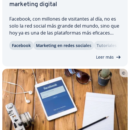
marketing digital
Facebook, con millones de vi­si­ta­n­tes al día, no es
solo la red social más grande del mundo, sino que
hoy ya es una de las pla­ta­fo­r­mas más eficaces
para la pu­bli­ci­dad online. Los ad­mi­ni­s­tra­do­res de
Facebook
Marketing en redes sociales
Tu­to­ria­les
una Fanpage pueden se­le­c­cio­nar mediante una
serie de ajustes a un público objetivo,…
Leer más