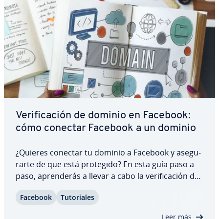
Ve­ri­fi­ca­ción de dominio en Facebook:
cómo conectar Facebook a un dominio
¿Quieres conectar tu dominio a Facebook y ase­gu­
rar­te de que está protegido? En esta guía paso a
paso, apre­n­de­rás a llevar a cabo la ve­ri­fi­ca­ción de
dominio en Facebook y optimizar así tu presencia
Facebook
Tu­to­ria­les
en Internet. Esta ve­ri­fi­ca­ción te dará la opo­r­tu­ni­
dad de pe­r­so­na­li­zar las vistas…
Leer más