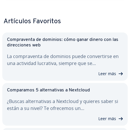
Artículos Favoritos
Co­m­pra­ve­n­ta de dominios: cómo ganar dinero con las
di­re­c­cio­nes web
La co­m­pra­ve­n­ta de dominios puede co­n­ve­r­ti­r­se en
una actividad lucrativa, siempre que se…
Leer más
Co­m­pa­ra­mos 5 al­te­r­na­ti­vas a Nextcloud
¿Buscas al­te­r­na­ti­vas a Nextcloud y quieres saber si
están a su nivel? Te ofrecemos un…
Leer más