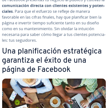
co­mu­ni­ca­ción directa con clientes exi­s­te­n­tes y po­te­n­
cia­les
. Para que el esfuerzo se refleje de manera
favorable en las cifras finales, hay que pla­ni­fi­car bien la
página e invertir tiempo su­fi­cie­n­te tanto en su diseño
como en su ma­n­te­ni­mie­n­to. Sin olvidar la intuición
necesaria para saber cómo llegar a tus clientes po­te­n­cia­
les: tus se­gui­do­res.
Una pla­ni­fi­ca­ción es­tra­té­gi­ca
garantiza el éxito de una
página de Facebook