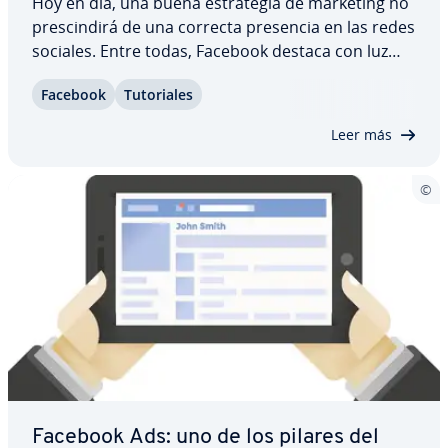
Hoy en día, una buena es­tra­te­gia de marketing no
pre­s­ci­n­di­rá de una correcta presencia en las redes
sociales. Entre todas, Facebook destaca con luz
propia, por lo que todas las empresas, desde
Facebook
Tu­to­ria­les
grandes compañías a pequeñas tiendas online,
deberían, en su propio interés, estar…
Leer más
Facebook Ads: uno de los pilares del