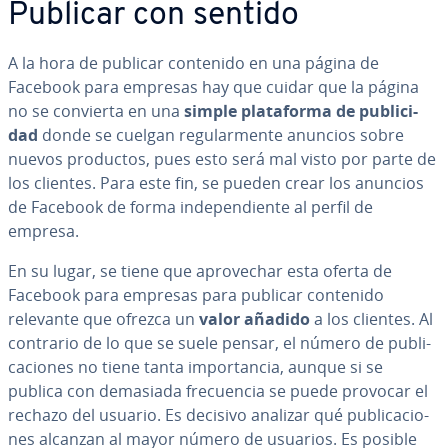
Publicar con sentido
A la hora de publicar contenido en una página de
Facebook para empresas hay que cuidar que la página
no se convierta en una
simple pla­ta­fo­r­ma de pu­bli­ci­
dad
donde se cuelgan re­gu­la­r­me­n­te anuncios sobre
nuevos productos, pues esto será mal visto por parte de
los clientes. Para este fin, se pueden crear los anuncios
de Facebook de forma in­de­pe­n­die­n­te al perfil de
empresa.
En su lugar, se tiene que apro­ve­char esta oferta de
Facebook para empresas para publicar contenido
relevante que ofrezca un
valor añadido
a los clientes. Al
contrario de lo que se suele pensar, el número de pu­bli­
ca­cio­nes no tiene tanta im­po­r­ta­n­cia, aunque si se
publica con demasiada fre­cue­n­cia se puede provocar el
rechazo del usuario. Es decisivo analizar qué pu­bli­ca­cio­
nes alcanzan al mayor número de usuarios. Es posible