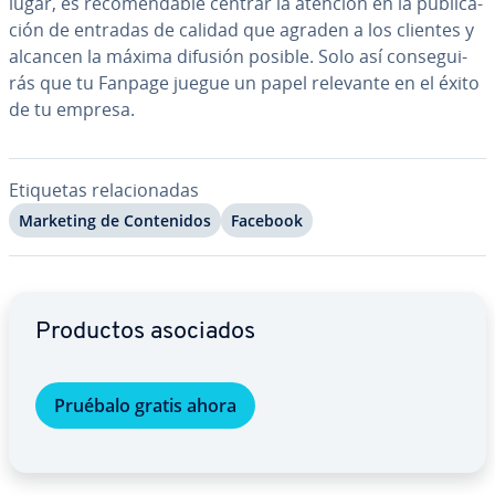
lugar, es re­co­me­n­da­ble centrar la atención en la pu­bli­ca­
ción de entradas de calidad que agraden a los clientes y
alcancen la máxima difusión posible. Solo así co­n­se­gui­
rás que tu Fanpage juegue un papel relevante en el éxito
de tu empresa.
Etiquetas re­la­cio­na­das
Marketing de Co­n­te­ni­dos
Facebook
Ir al menú principal
Productos asociados
Pruébalo gratis ahora