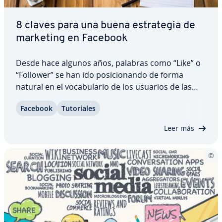
8 claves para una buena es­tra­te­gia de
marketing en Facebook
Desde hace algunos años, palabras como “Like” o
“Follower” se han ido po­si­cio­na­n­do de forma
natural en el vo­ca­bu­la­rio de los usuarios de las
redes sociales. Para los re­s­po­n­sa­bles de
Facebook
Tu­to­ria­les
marketing en las empresas, estas palabras son la
moneda de cambio en Facebook, la pla­ta­fo­r­ma
Leer más
más…