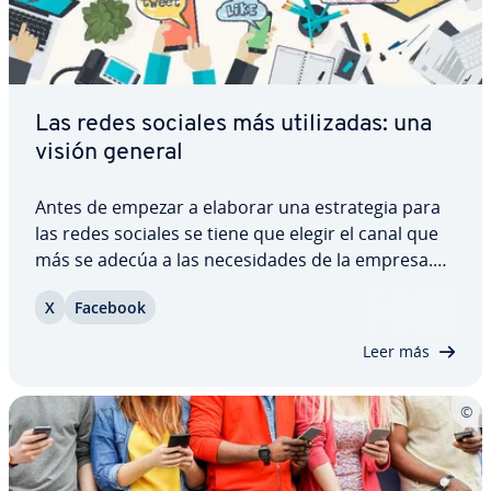
Las redes sociales más uti­li­za­das: una
visión general
Antes de empezar a elaborar una es­tra­te­gia para
las redes sociales se tiene que elegir el canal que
más se adecúa a las ne­ce­si­da­des de la empresa.
Además del tra­di­cio­nal perfil de Facebook, existen
X
Facebook
otras redes sociales para empresas que permiten
llegar a la audiencia y que…
Leer más