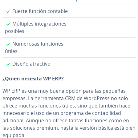
✓
Fuerte función contable
✓
Múltiples in­te­gra­cio­nes
posibles
✓
Numerosas funciones
útiles
✓
Diseño atractivo
¿Quién necesita WP ERP?
WP ERP es una muy buena opción para las pequeñas
empresas. La he­rra­mie­n­ta CRM de WordPress no solo
ofrece muchas funciones útiles, sino que también hace
in­ne­ce­sa­rio el uso de un programa de co­n­ta­bi­li­dad
adicional. Aunque no ofrece tantas funciones como en
las so­lu­cio­nes premium, hasta la versión básica está bien
equipada.