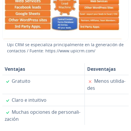
Upi CRM se es­pe­cia­li­za pri­n­ci­pa­l­me­n­te en la ge­ne­ra­ción de
contactos / Fuente: https://www.upicrm.com/
Ventajas
De­s­ve­n­ta­jas
✓
✗
Gratuito
Menos uti­li­da­
des
✓
Claro e intuitivo
✓
Muchas opciones de pe­r­so­na­li­
za­ción