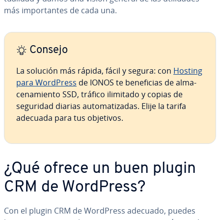
más im­po­r­ta­n­tes de cada una.
Consejo
La solución más rápida, fácil y segura: con
Hosting
para WordPress
de IONOS te be­ne­fi­cias de al­ma­
ce­na­mie­n­to SSD, tráfico ilimitado y copias de
seguridad diarias au­to­ma­ti­za­das. Elije la tarifa
adecuada para tus objetivos.
¿Qué ofrece un buen plugin
CRM de WordPress?
Con el plugin CRM de WordPress adecuado, puedes