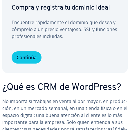
Compra y registra tu dominio ideal
Encuentre rá­pi­da­me­n­te el dominio que desea y
cómprelo a un precio ventajoso. SSL y funciones
pro­fe­sio­na­les incluidas.
Continúa
¿Qué es CRM de WordPress?
No importa si trabajas en venta al por mayor, en pro­du­c­
ción, en un mercado semanal, en una tienda física o en el
espacio digital: una buena atención al cliente es lo más
im­po­r­ta­n­te para la empresa. Solo quien entienda a sus
clientes y sus ne­ce­si­da­des podrá sa­ti­s­fa­ce­r­los y así fi­de­li­