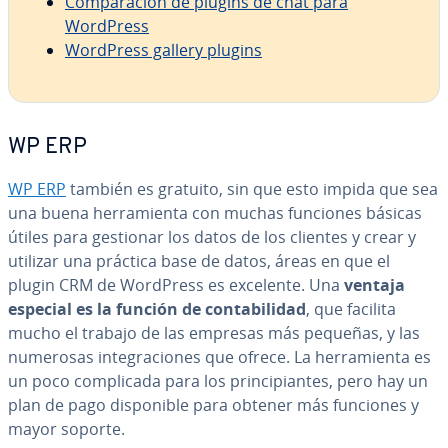
Co­m­pa­ra­ción de plugins de chat para
WordPress
WordPress gallery plugins
WP ERP
WP ERP
también es gratuito, sin que esto impida que sea
una buena he­rra­mie­n­ta con muchas funciones básicas
útiles para gestionar los datos de los clientes y crear y
utilizar una práctica base de datos, áreas en que el
plugin CRM de WordPress es excelente. Una
ventaja
especial es la función de co­n­ta­bi­li­dad
, que facilita
mucho el trabajo de las empresas más pequeñas, y las
numerosas in­te­gra­cio­nes que ofrece. La he­rra­mie­n­ta es
un poco co­m­pli­ca­da para los pri­n­ci­pia­n­tes, pero hay un
plan de pago di­s­po­ni­ble para obtener más funciones y
mayor soporte.