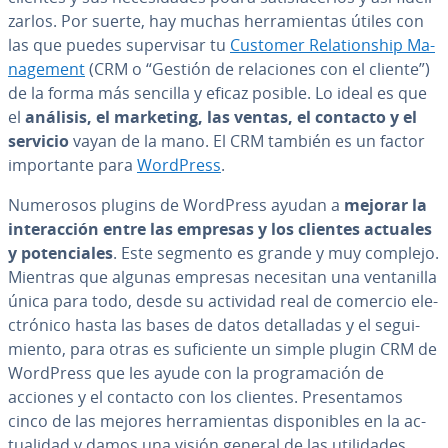
zar­los. Por suerte, hay muchas he­rra­mie­n­tas útiles con
las que puedes su­pe­r­vi­sar tu
Customer Re­la­tio­n­ship Ma­
na­ge­me­nt
(CRM o “Gestión de re­la­cio­nes con el cliente”)
de la forma más sencilla y eficaz posible. Lo ideal es que
el
análisis, el marketing, las ventas, el contacto y el
servicio
vayan de la mano. El CRM también es un factor
im­po­r­ta­n­te para
WordPress
.
Numerosos plugins de WordPress ayudan a
mejorar la
in­ter­ac­ción entre las empresas y los clientes actuales
y po­te­n­cia­les
. Este segmento es grande y muy complejo.
Mientras que algunas empresas necesitan una ve­n­ta­ni­lla
única para todo, desde su actividad real de comercio ele­
c­tró­ni­co hasta las bases de datos de­ta­lla­das y el se­gui­
mie­n­to, para otras es su­fi­cie­n­te un simple plugin CRM de
WordPress que les ayude con la pro­gra­ma­ción de
acciones y el contacto con los clientes. Pre­se­n­ta­mos
cinco de las mejores he­rra­mie­n­tas di­s­po­ni­bles en la ac­
tua­li­dad y damos una visión general de las uti­li­da­des