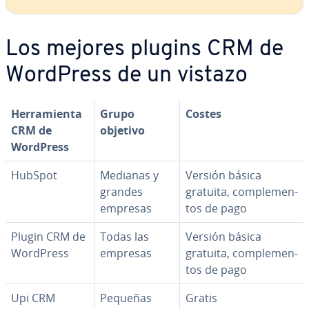
Los mejores plugins CRM de
WordPress de un vistazo
He­rra­mie­n­ta
Grupo
Costes
CRM de
objetivo
WordPress
HubSpot
Medianas y
Versión básica
grandes
gratuita, co­m­ple­me­n­
empresas
tos de pago
Plugin CRM de
Todas las
Versión básica
WordPress
empresas
gratuita, co­m­ple­me­n­
tos de pago
Upi CRM
Pequeñas
Gratis