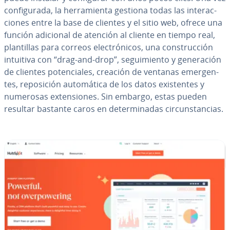
co­n­fi­gu­ra­da, la he­rra­mie­n­ta gestiona todas las in­ter­ac­
cio­nes entre la base de clientes y el sitio web, ofrece una
función adicional de atención al cliente en tiempo real,
pla­n­ti­llas para correos ele­c­tró­ni­cos, una co­n­s­tru­c­ción
intuitiva con “drag-and-drop”, se­gui­mie­n­to y ge­ne­ra­ción
de clientes po­te­n­cia­les, creación de ventanas eme­r­ge­n­
tes, re­po­si­ción au­to­má­ti­ca de los datos exi­s­te­n­tes y
numerosas ex­te­n­sio­nes. Sin embargo, estas pueden
resultar bastante caros en de­te­r­mi­na­das ci­r­cu­n­s­ta­n­cias.