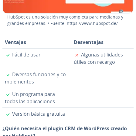
HubSpot es una solución muy completa para medianas y
grandes empresas. / Fuente: https://www.hubspot.de/
Ventajas
De­s­ve­n­ta­jas
✓
✗
Fácil de usar
Algunas uti­li­da­des
útiles con recargo
✓
Diversas funciones y co­
m­ple­me­n­tos
✓
Un programa para
todas las apli­ca­cio­nes
✓
Versión básica gratuita
¿Quién necesita el plugin CRM de WordPress creado
por HubSpot?