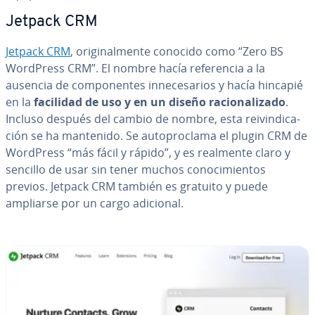
Jetpack CRM
Jetpack CRM
, ori­gi­na­l­me­n­te conocido como “Zero BS
WordPress CRM”. El nombre hacía re­fe­re­n­cia a la
ausencia de co­m­po­ne­n­tes in­ne­ce­sa­rios y hacía hincapié
en la
facilidad de uso y en un diseño ra­cio­na­li­za­do
.
Incluso después del cambio de nombre, esta rei­vi­n­di­ca­
ción se ha mantenido. Se au­to­pro­cla­ma el plugin CRM de
WordPress “más fácil y rápido”, y es realmente claro y
sencillo de usar sin tener muchos co­no­ci­mie­n­tos
previos. Jetpack CRM también es gratuito y puede
ampliarse por un cargo adicional.