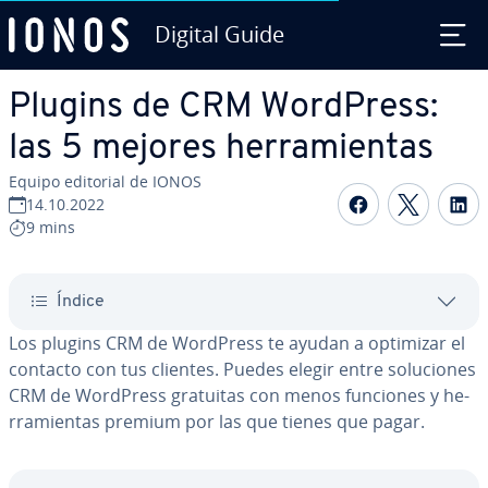
Digital Guide
Saltar al contenido principal
Plugins de CRM WordPress:
las 5 mejores he­rra­mie­n­tas
Equipo editorial de IONOS
Compartir 
Compar
C
14.10.2022
9 mins
Índice
Los plugins CRM de WordPress te ayudan a optimizar el
contacto con tus clientes. Puedes elegir entre so­lu­cio­nes
CRM de WordPress gratuitas con menos funciones y he­
rra­mie­n­tas premium por las que tienes que pagar.