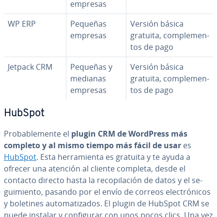
empresas
WP ERP
Pequeñas
Versión básica
empresas
gratuita, co­m­ple­me­n­
tos de pago
Jetpack CRM
Pequeñas y
Versión básica
medianas
gratuita, co­m­ple­me­n­
empresas
tos de pago
HubSpot
Pro­ba­ble­me­n­te el
plugin CRM de WordPress más
completo y al mismo tiempo más fácil de usar
es
HubSpot
. Esta he­rra­mie­n­ta es gratuita y te ayuda a
ofrecer una atención al cliente completa, desde el
contacto directo hasta la re­co­pi­la­ción de datos y el se­
gui­mie­n­to, pasando por el envío de correos ele­c­tró­ni­cos
y boletines au­to­ma­ti­za­dos. El plugin de HubSpot CRM se
puede instalar y co­n­fi­gu­rar con unos pocos clics. Una vez