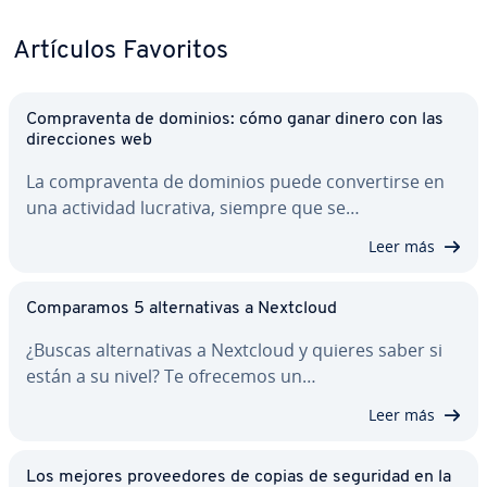
Artículos Favoritos
Co­m­pra­ve­n­ta de dominios: cómo ganar dinero con las
di­re­c­cio­nes web
La co­m­pra­ve­n­ta de dominios puede co­n­ve­r­ti­r­se en
una actividad lucrativa, siempre que se…
Leer más
Co­m­pa­ra­mos 5 al­te­r­na­ti­vas a Nextcloud
¿Buscas al­te­r­na­ti­vas a Nextcloud y quieres saber si
están a su nivel? Te ofrecemos un…
Leer más
Los mejores pro­vee­do­res de copias de seguridad en la