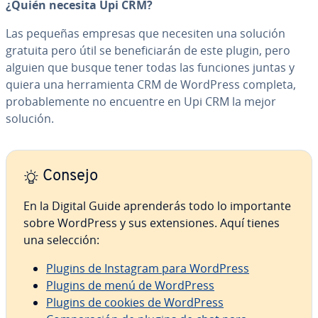
¿Quién necesita Upi CRM?
Las pequeñas empresas que necesiten una solución
gratuita pero útil se be­ne­fi­cia­rán de este plugin, pero
alguien que busque tener todas las funciones juntas y
quiera una he­rra­mie­n­ta CRM de WordPress completa,
pro­ba­ble­me­n­te no encuentre en Upi CRM la mejor
solución.
Consejo
En la Digital Guide apre­n­de­rás todo lo im­po­r­ta­n­te
sobre WordPress y sus ex­te­n­sio­nes. Aquí tienes
una selección:
Plugins de Instagram para WordPress
Plugins de menú de WordPress
Plugins de cookies de WordPress