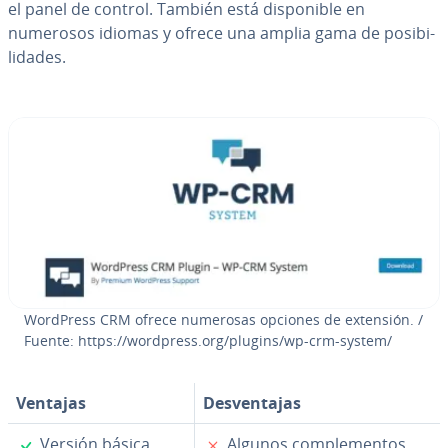
el panel de control. También está di­s­po­ni­ble en
numerosos idiomas y ofrece una amplia gama de po­si­bi­
li­da­des.
WordPress CRM ofrece numerosas opciones de extensión. /
Fuente: https://wordpress.org/plugins/wp-crm-system/
Ventajas
De­s­ve­n­ta­jas
✓
✗
Versión básica
Algunos co­m­ple­me­n­tos