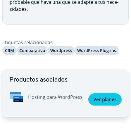
probable que haya una que se adapte a tus ne­ce­
si­da­des.
Etiquetas re­la­cio­na­das
CRM
Co­m­pa­ra­ti­va
Wordpress
WordPress Plug-ins
Ir al menú principal
Productos asociados
Hosting para WordPress
Ver planes