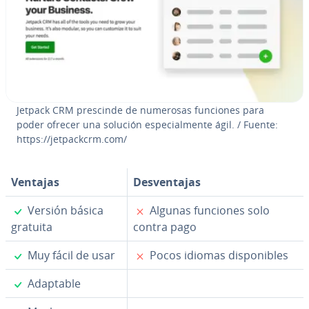
Jetpack CRM prescinde de numerosas funciones para
poder ofrecer una solución es­pe­cia­l­me­n­te ágil. / Fuente:
https://je­t­pa­c­k­crm.com/
Ventajas
De­s­ve­n­ta­jas
✓
✗
Versión básica
Algunas funciones solo
gratuita
contra pago
✓
✗
Muy fácil de usar
Pocos idiomas di­s­po­ni­bles
✓
Adaptable