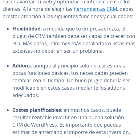
hacer avanzar tu web y optimizar tu in­ter­ac­ción con los
clientes. A la hora de elegir las
he­rra­mie­n­tas CRM
, debes
prestar atención a las si­guie­n­tes funciones y cua­li­da­des:
Fle­xi­bi­li­dad
: a medida que tu empresa crezca, el
plugin de CRM también debe ser capaz de crecer con
ella. Más datos, informes más de­ta­lla­dos o listas más
extensas no deberían ser un problema.
Addons
: aunque al principio solo necesites unas
pocas funciones básicas, tus ne­ce­si­da­des pueden
cambiar con el tiempo. Un buen plugin debería ser
mo­di­fi­ca­ble en estos casos mediante los addons
adecuados.
Costes pla­ni­fi­ca­bles
: en muchos casos, puede
resultar rentable invertir en una buena solución
CRM de WordPress. Es im­po­r­ta­n­te que puedas
estimar de antemano el importe de esta inversión.