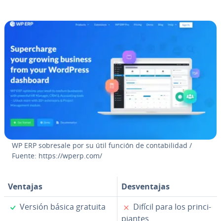
WP ERP sobresale por su útil función de co­n­ta­bi­li­dad /
Fuente: https://wperp.com/
Ventajas
De­s­ve­n­ta­jas
✓
✗
Versión básica gratuita
Difícil para los pri­n­ci­
pia­n­tes