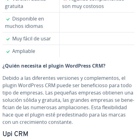
gratuita
son muy costosos
✓
Di­s­po­ni­ble en
muchos idiomas
✓
Muy fácil de usar
✓
Ampliable
¿Quién necesita el plugin WordPress CRM?
Debido a las di­fe­re­n­tes versiones y co­m­ple­me­n­tos, el
plugin WordPress CRM puede ser be­ne­fi­cio­so para todo
tipo de empresas. Las pequeñas empresas obtienen una
solución sólida y gratuita, las grandes empresas se be­ne­
fi­cian de las numerosas am­plia­cio­nes. Esta fle­xi­bi­li­dad
hace que el plugin esté pre­de­s­ti­na­do para las marcas
con un cre­ci­mie­n­to constante.
Upi CRM