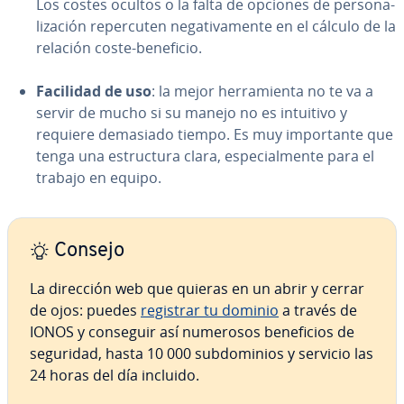
Los costes ocultos o la falta de opciones de pe­r­so­na­
li­za­ción re­pe­r­cu­ten ne­ga­ti­va­me­n­te en el cálculo de la
relación coste-beneficio.
Facilidad de uso
: la mejor he­rra­mie­n­ta no te va a
servir de mucho si su manejo no es intuitivo y
requiere demasiado tiempo. Es muy im­po­r­ta­n­te que
tenga una es­tru­c­tu­ra clara, es­pe­cia­l­me­n­te para el
trabajo en equipo.
Consejo
La dirección web que quieras en un abrir y cerrar
de ojos: puedes
registrar tu dominio
a través de
IONOS y conseguir así numerosos be­ne­fi­cios de
seguridad, hasta 10 000 su­b­do­mi­nios y servicio las
24 horas del día incluido.