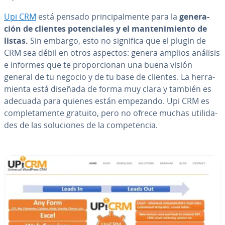
Upi CRM
está pensado pri­n­ci­pa­l­me­n­te para la
ge­ne­ra­
ción de clientes po­te­n­cia­les y el ma­n­te­ni­mie­n­to de
listas.
Sin embargo, esto no significa que el plugin de
CRM sea débil en otros aspectos: genera amplios análisis
e informes que te pro­po­r­cio­nan una buena visión
general de tu negocio y de tu base de clientes. La he­rra­
mie­n­ta está diseñada de forma muy clara y también es
adecuada para quienes están empezando. Upi CRM es
co­m­ple­ta­me­n­te gratuito, pero no ofrece muchas uti­li­da­
des de las so­lu­cio­nes de la co­m­pe­te­n­cia.