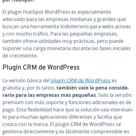
El plugin HubSpot WordPress es es­pe­cia­l­me­n­te
adecuado para las empresas medianas y grandes que
buscan una he­rra­mie­n­ta to­do­te­rreno para webs activas
y con mucho tráfico. Para las pequeñas empresas,
también ofrece uti­li­da­des muy prácticas, pero puede
suponer una carga monetaria durante las fases iniciales
de cre­ci­mie­n­to.
Plugin CRM de WordPress
La versión básica del
plugin CRM de WordPress
es
gratuita y, por lo tanto,
también vale la pena co­n­si­de­
rar­la para las empresas más pequeñas
. Solo la versión
premium con más soporte y funciones adi­cio­na­les es de
pago. Esta fle­xi­bi­li­dad hace que la solución sea in­te­re­sa­n­
te para muchas apli­ca­cio­nes di­fe­re­n­tes y facilita que
crezca con la marca. El plugin CRM de WordPress se
gestiona di­re­c­ta­me­n­te y es fá­ci­l­me­n­te co­m­pre­n­si­ble en