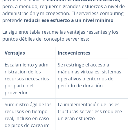
pero, a menudo, requieren grandes esfuerzos a nivel de
ad­mi­ni­s­tra­ción y mi­cro­ge­s­tión. El se­r­ve­r­le­ss computing
pretende
reducir ese esfuerzo a un nivel mínimo
.
La siguiente tabla resume las ventajas restantes y los
puntos débiles del concepto se­r­ve­r­le­ss:
Ventajas
In­co­ve­nie­n­tes
Es­ca­la­mie­n­to y ad­mi­
Se restringe el acceso a
ni­s­tra­ción de los
máquinas virtuales, sistemas
recursos ne­ce­sa­rios
ope­ra­ti­vos o entornos de
por parte del
período de duración
proveedor
Su­mi­ni­s­tro ágil de los
La im­ple­me­n­ta­ción de las es­
recursos en tiempo
tru­c­tu­ras se­r­ve­r­le­ss requiere
real, incluso en caso
un gran esfuerzo
de picos de carga im­