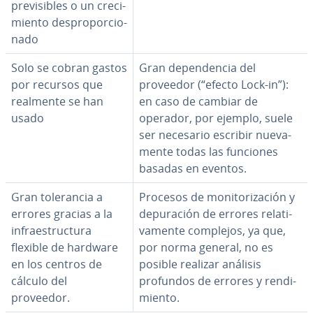
pre­vi­si­bles o un cre­ci­
mie­n­to de­s­pro­po­r­cio­
na­do
Solo se cobran gastos
Gran de­pe­n­de­n­cia del
por recursos que
proveedor (“efecto Lock-in”):
realmente se han
en caso de cambiar de
usado
operador, por ejemplo, suele
ser necesario escribir nue­va­
me­n­te todas las funciones
basadas en eventos.
Gran to­le­ra­n­cia a
Procesos de mo­ni­to­ri­za­ción y
errores gracias a la
de­pu­ra­ción de errores re­la­ti­
in­frae­s­tru­c­tu­ra
va­me­n­te complejos, ya que,
flexible de hardware
por norma general, no es
en los centros de
posible realizar análisis
cálculo del
profundos de errores y re­n­di­
proveedor.
mie­n­to.