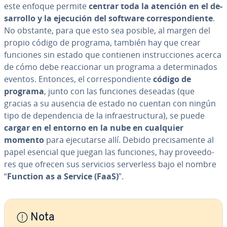
este enfoque permite
centrar toda la atención en el de­
sa­rro­llo y la ejecución del software
co­rre­s­po­n­die­n­te
.
No obstante, para que esto sea posible, al margen del
propio código de programa, también hay que crear
funciones sin estado que contienen in­s­tru­c­cio­nes acerca
de cómo debe reac­cio­nar un programa a de­te­r­mi­na­dos
eventos. Entonces, el co­rre­s­po­n­die­n­te
código de
programa
, junto con las funciones deseadas (que
gracias a su ausencia de estado no cuentan con ningún
tipo de de­pe­n­de­n­cia de la in­frae­s­tru­c­tu­ra), se puede
cargar en el entorno en la nube en cualquier
momento
para eje­cu­tar­se allí. Debido pre­ci­sa­me­n­te al
papel esencial que juegan las funciones, hay pro­vee­do­
res que ofrecen sus servicios se­r­ve­r­le­ss bajo el nombre
“
Function as a Service (FaaS)
”.
Nota