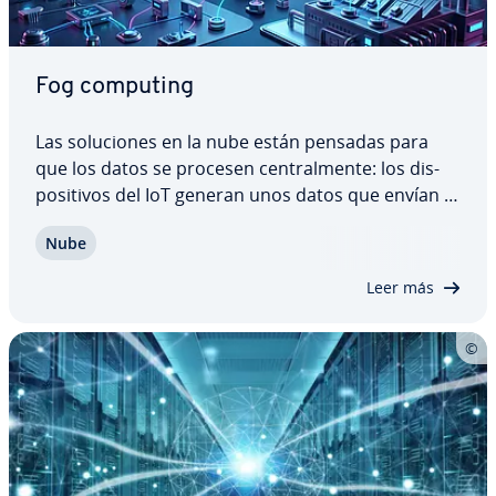
Fog computing
Las so­lu­cio­nes en la nube están pensadas para
que los datos se procesen ce­n­tra­l­me­n­te: los di­s­
po­si­ti­vos del IoT generan unos datos que envían a
una pla­ta­fo­r­ma central en la nube y esperan su
Nube
respuesta. En las grandes in­frae­s­tru­c­tu­ras esto
ocasiona problemas de ancho de banda, lo…
Leer más