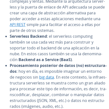
complejas y lentas. Mediante la ar­qui­te­c­tu­ra se­r­ve­r­
le­ss y la puerta de enlace de API adecuada se puede
crear una capa de ab­s­tra­c­ción al­te­r­na­ti­va para
poder acceder a estas apli­ca­cio­nes mediante una
API REST
simple para facilitar el acceso a ellas por
parte de otros sistemas.
Se­r­ve­r­le­ss Backend
: el se­r­ve­r­le­ss computing
también se usa cada vez más para construir y
soportar todo el backend de una apli­ca­ción en la
nube. En estos casos también se usa la de­no­mi­na­
ción
Backend as a Service (BaaS)
.
Pro­ce­sa­mie­n­to posterior de datos (no) es­tru­c­tu­ra­
dos
: hoy en día, es imposible imaginar un entorno
de negocios sin
big data
. En este contexto, la in­frae­s­
tru­c­tu­ra se­r­ve­r­le­ss se muestra como un gran aliado
para procesar este tipo de in­fo­r­ma­ción, es decir, tra­
n­s­co­di­fi­car, desplazar, combinar o manipular datos
es­tru­c­tu­ra­dos (JSON, XML, etc.) o datos no es­tru­c­tu­
ra­dos (imágenes, audio, etc.).