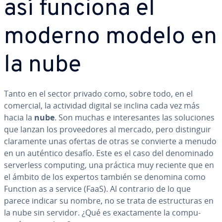
así funciona el
moderno modelo en
la nube
Tanto en el sector privado como, sobre todo, en el
comercial, la actividad digital se inclina cada vez más
hacia la
nube
. Son muchas e in­te­re­sa­n­tes las so­lu­cio­nes
que lanzan los pro­vee­do­res al mercado, pero di­s­ti­n­guir
cla­ra­me­n­te unas ofertas de otras se convierte a menudo
en un auténtico desafío. Este es el caso del de­no­mi­na­do
se­r­ve­r­le­ss computing, una práctica muy reciente que en
el ámbito de los expertos también se denomina como
Function as a service (FaaS). Al contrario de lo que
parece indicar su nombre, no se trata de es­tru­c­tu­ras en
la nube sin servidor. ¿Qué es exac­ta­me­n­te la co­mpu­