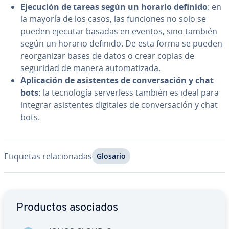
Ejecución de tareas según un horario definido
: en
la mayoría de los casos, las funciones no solo se
pueden ejecutar basadas en eventos, sino también
según un horario definido. De esta forma se pueden
re­or­ga­ni­zar bases de datos o crear copias de
seguridad de manera au­to­ma­ti­za­da.
Apli­ca­ción de asi­s­te­n­tes de co­n­ve­r­sa­ción y chat
bots:
la te­c­no­lo­gía se­r­ve­r­le­ss también es ideal para
integrar asi­s­te­n­tes digitales de co­n­ve­r­sa­ción y chat
bots.
Etiquetas re­la­cio­na­das
Glosario
Ir al menú principal
Productos asociados