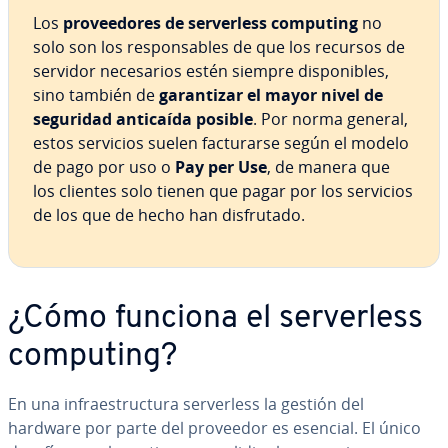
Los
pro­vee­do­res de se­r­ve­r­le­ss computing
no
solo son los re­s­po­n­sa­bles de que los recursos de
servidor ne­ce­sa­rios estén siempre di­s­po­ni­bles,
sino también de
ga­ra­n­ti­zar el mayor nivel de
seguridad anticaída posible
. Por norma general,
estos servicios suelen fa­c­tu­rar­se según el modelo
de pago por uso o
Pay per Use
, de manera que
los clientes solo tienen que pagar por los servicios
de los que de hecho han di­s­fru­ta­do.
¿Cómo funciona el se­r­ve­r­le­ss
computing?
En una in­frae­s­tru­c­tu­ra se­r­ve­r­le­ss la gestión del
hardware por parte del proveedor es esencial. El único