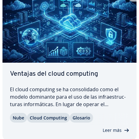
Ventajas del cloud computing
El cloud computing se ha co­n­so­li­da­do como el
modelo dominante para el uso de las in­frae­s­tru­c­
tu­ras in­fo­r­má­ti­cas. En lugar de operar el
hardware, se alquilan los recursos y servicios ne­
Nube
Cloud Computing
Glosario
ce­sa­rios. Para la mayoría de las empresas, este
enfoque ofrece numerosas ventajas en términos
Leer más
de…