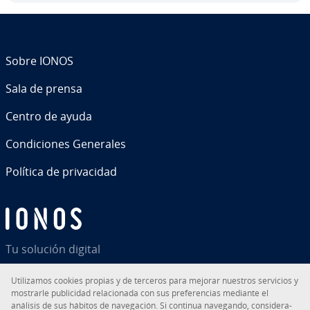
Sobre IONOS
Sala de prensa
Centro de ayuda
Co­n­di­cio­nes Generales
Política de pri­va­ci­dad
Tu solución digital
Uti­li­za­mos cookies propias y de terceros para mejorar nuestros servicios y
mostrarle pu­bli­ci­dad re­la­cio­na­da con sus pre­fe­re­n­cias mediante el
análisis de sus hábitos de na­ve­ga­ción. Si continua navegando, co­n­si­de­ra­