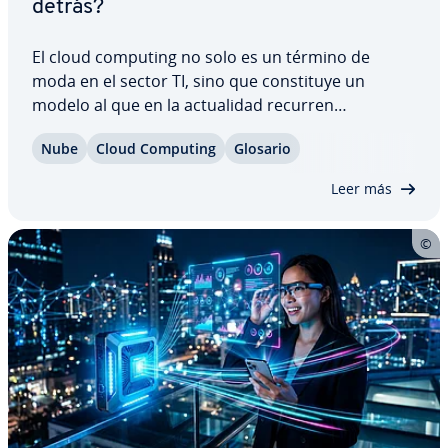
detrás?
El cloud computing no solo es un término de
moda en el sector TI, sino que co­n­s­ti­tu­ye un
modelo al que en la ac­tua­li­dad recurren
numerosas empresas. Según este modelo, la
Nube
Cloud Computing
Glosario
mayor parte de la in­frae­s­tru­c­tu­ra TI ya no se
gestiona in situ, sino en Internet co­n­tra­ta­n­do solo
Leer más
los…