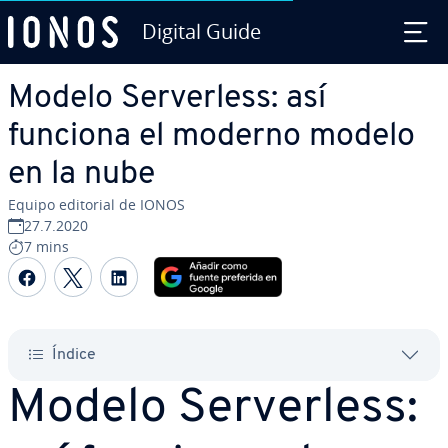
Digital Guide
Saltar al contenido principal
Modelo Se­r­ve­r­le­ss: así
funciona el moderno modelo
en la nube
Equipo editorial de IONOS
27.7.2020
7 mins
Compartir Facebook
Compartir Twitter
Compartir LinkedIn
Índice
Modelo Se­r­ve­r­le­ss: