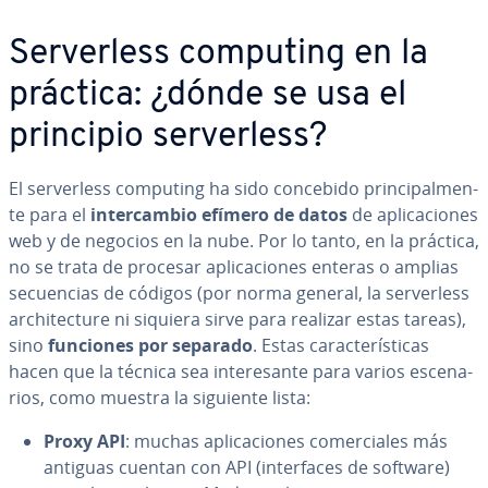
Se­r­ve­r­le­ss computing en la
práctica: ¿dónde se usa el
principio se­r­ve­r­le­ss?
El se­r­ve­r­le­ss computing ha sido concebido pri­n­ci­pa­l­me­n­
te para el
in­te­r­ca­m­bio efímero de datos
de apli­ca­cio­nes
web y de negocios en la nube. Por lo tanto, en la práctica,
no se trata de procesar apli­ca­cio­nes enteras o amplias
se­cue­n­cias de códigos (por norma general, la se­r­ve­r­le­ss
ar­chi­te­c­tu­re ni siquiera sirve para realizar estas tareas),
sino
funciones por separado
. Estas ca­ra­c­te­rí­s­ti­cas
hacen que la técnica sea in­te­re­sa­n­te para varios es­ce­na­
rios, como muestra la siguiente lista:
Proxy API
: muchas apli­ca­cio­nes co­me­r­cia­les más
antiguas cuentan con API (in­te­r­fa­ces de software)