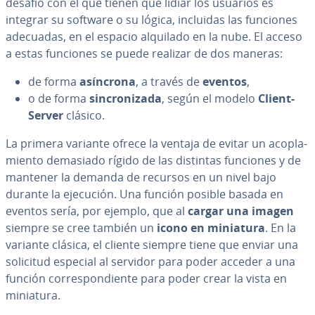
desafío con el que tienen que lidiar los usuarios es
integrar su software o su lógica, incluidas las funciones
adecuadas, en el espacio alquilado en la nube. El acceso
a estas funciones se puede realizar de dos maneras:
de forma
asíncrona
, a través de
eventos
,
o de forma
si­n­cro­ni­za­da
, según el modelo
Client-
Server
clásico.
La primera variante ofrece la ventaja de evitar un aco­pla­
mie­n­to demasiado rígido de las distintas funciones y de
mantener la demanda de recursos en un nivel bajo
durante la ejecución. Una función posible basada en
eventos sería, por ejemplo, que al
cargar una imagen
siempre se cree también un
icono en miniatura
. En la
variante clásica, el cliente siempre tiene que enviar una
solicitud especial al servidor para poder acceder a una
función co­rre­s­po­n­die­n­te para poder crear la vista en
miniatura.