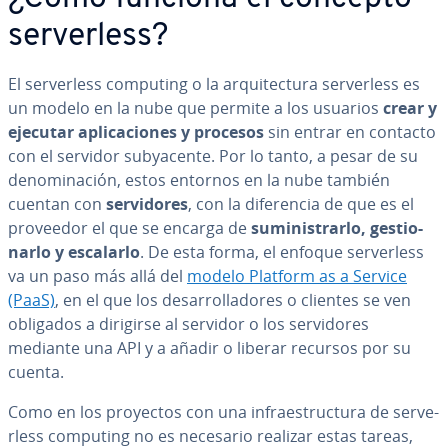
se­r­ve­r­le­ss?
El se­r­ve­r­le­ss computing o la ar­qui­te­c­tu­ra se­r­ve­r­le­ss es
un modelo en la nube que permite a los usuarios
crear y
ejecutar apli­ca­cio­nes y procesos
sin entrar en contacto
con el servidor su­b­ya­ce­n­te. Por lo tanto, a pesar de su
de­no­mi­na­ción, estos entornos en la nube también
cuentan con
se­r­vi­do­res
, con la di­fe­re­n­cia de que es el
proveedor el que se encarga de
su­mi­ni­s­trar­lo, ge­s­tio­
nar­lo y escalarlo
. De esta forma, el enfoque se­r­ve­r­le­ss
va un paso más allá del
modelo Platform as a Service
(PaaS)
, en el que los de­sa­rro­lla­do­res o clientes se ven
obligados a dirigirse al servidor o los se­r­vi­do­res
mediante una API y a añadir o liberar recursos por su
cuenta.
Como en los proyectos con una in­frae­s­tru­c­tu­ra de se­r­ve­
r­le­ss computing no es necesario realizar estas tareas,