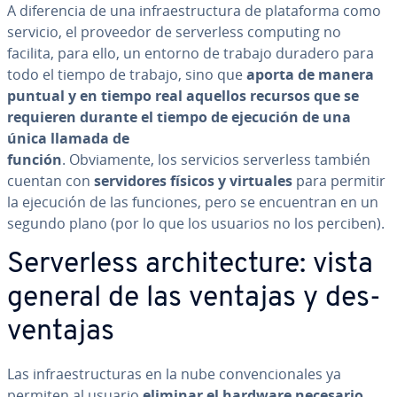
A di­fe­re­n­cia de una in­frae­s­tru­c­tu­ra de pla­ta­fo­r­ma como
servicio, el proveedor de se­r­ve­r­le­ss computing no
facilita, para ello, un entorno de trabajo duradero para
todo el tiempo de trabajo, sino que
aporta de manera
puntual y en tiempo real aquellos recursos que se
requieren durante el tiempo de ejecución de una
única llamada de
función
. Ob­via­me­n­te, los servicios se­r­ve­r­le­ss también
cuentan con
se­r­vi­do­res físicos y virtuales
para permitir
la ejecución de las funciones, pero se en­cue­n­tran en un
segundo plano (por lo que los usuarios no los perciben).
Se­r­ve­r­le­ss ar­chi­te­c­tu­re: vista
general de las ventajas y de­s­
ve­n­ta­jas
Las in­frae­s­tru­c­tu­ras en la nube co­n­ve­n­cio­na­les ya
permiten al usuario
eliminar el hardware necesario,