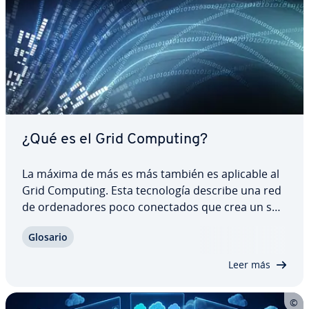
¿Qué es el Grid Computing?
La máxima de más es más también es aplicable al
Grid Computing. Esta te­c­no­lo­gía describe una red
de or­de­na­do­res poco co­ne­c­ta­dos que crea un su­
pe­ro­r­de­na­dor virtual. Las redes de Grid
Glosario
Computing ofrecen más potencia y recursos in­fo­r­
má­ti­cos con sus clústeres de or­de­na­do­res…
Leer más