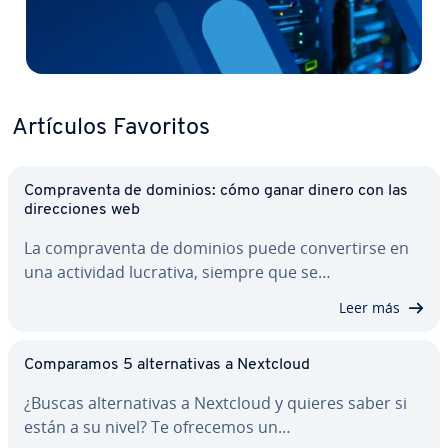
Artículos Favoritos
Co­m­pra­ve­n­ta de dominios: cómo ganar dinero con las
di­re­c­cio­nes web
La co­m­pra­ve­n­ta de dominios puede co­n­ve­r­ti­r­se en
una actividad lucrativa, siempre que se…
Leer más
Co­m­pa­ra­mos 5 al­te­r­na­ti­vas a Nextcloud
¿Buscas al­te­r­na­ti­vas a Nextcloud y quieres saber si
están a su nivel? Te ofrecemos un…