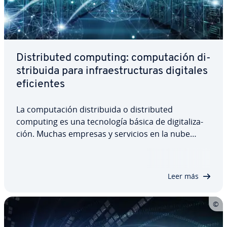
Di­s­tri­bu­ted computing: co­mpu­tación di­
s­tri­bui­da para in­frae­s­tru­c­tu­ras digitales
efi­cie­n­tes
La co­mpu­tación di­s­tri­bui­da o di­s­tri­bu­ted
computing es una te­c­no­lo­gía básica de di­gi­ta­li­za­
ción. Muchas empresas y servicios en la nube
utilizan ya este pro­ce­di­mie­n­to, que pro­po­r­cio­na
una in­frae­s­tru­c­tu­ra potente y económica. Incluso
los proyectos de in­ve­s­ti­ga­ción y las apli­ca­cio­nes…
Leer más