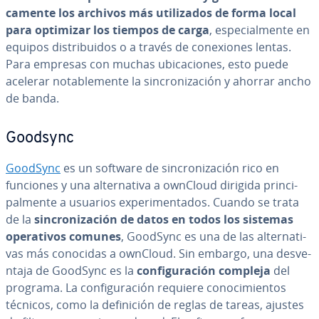
ca­me­n­te los archivos más uti­li­za­dos de forma local
para optimizar los tiempos de carga
, es­pe­cia­l­me­n­te en
equipos di­s­tri­bui­dos o a través de co­ne­xio­nes lentas.
Para empresas con muchas ubi­ca­cio­nes, esto puede
acelerar no­ta­ble­me­n­te la si­n­cro­ni­za­ción y ahorrar ancho
de banda.
Goodsync
GoodSync
es un software de si­n­cro­ni­za­ción rico en
funciones y una al­te­r­na­ti­va a ownCloud dirigida pri­n­ci­
pa­l­me­n­te a usuarios ex­pe­ri­me­n­ta­dos. Cuando se trata
de la
si­n­cro­ni­za­ción de datos en todos los sistemas
ope­ra­ti­vos comunes
, GoodSync es una de las al­te­r­na­ti­
vas más conocidas a ownCloud. Sin embargo, una de­s­ve­
n­ta­ja de GoodSync es la
co­n­fi­gu­ra­ción compleja
del
programa. La co­n­fi­gu­ra­ción requiere co­no­ci­mie­n­tos
técnicos, como la de­fi­ni­ción de reglas de tareas, ajustes