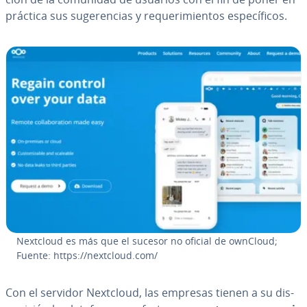
práctica sus su­ge­re­n­cias y re­que­ri­mie­n­tos es­pe­cí­fi­cos.
Nextcloud es más que el sucesor no oficial de ownCloud;
Fuente: https://nextcloud.com/
Con el servidor Nextcloud, las empresas tienen a su di­s­