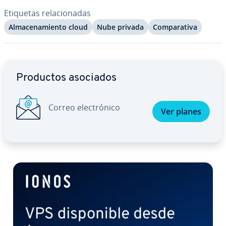
Etiquetas re­la­cio­na­das
Al­ma­ce­na­mie­n­to cloud
Nube privada
Co­m­pa­ra­ti­va
Ir al menú principal
Productos asociados
Correo ele­c­tró­ni­co
Ver planes