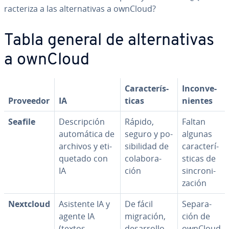
ra­c­te­ri­za a las al­te­r­na­ti­vas a ownCloud?
Tabla general de al­te­r­na­ti­vas
a ownCloud
Ca­ra­c­te­rí­s­
In­co­n­ve­
Proveedor
IA
ti­cas
nie­n­tes
Seafile
De­s­cri­p­ción
Rápido,
Faltan
au­to­má­ti­ca de
seguro y po­
algunas
archivos y eti­
si­bi­li­dad de
ca­ra­c­te­rí­
que­ta­do con
co­la­bo­ra­
s­ti­cas de
IA
ción
si­n­cro­ni­
za­ción
Nextcloud
Asistente IA y
De fácil
Se­pa­ra­
agente IA
migración,
ción de
(textos,
de­sa­rro­llo
ownCloud