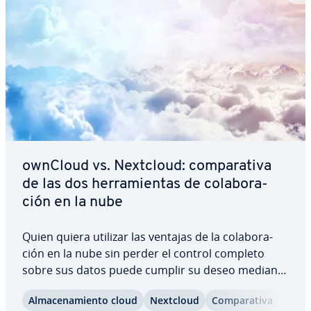
ownCloud vs. Nextcloud: co­m­pa­ra­ti­va
de las dos he­rra­mie­n­tas de co­la­bo­ra­
ción en la nube
Quien quiera utilizar las ventajas de la co­la­bo­ra­
ción en la nube sin perder el control completo
sobre sus datos puede cumplir su deseo mediante
el alo­ja­mie­n­to de un servicio propio de servidor
Al­ma­ce­na­mie­n­to cloud
Nextcloud
Co­m­pa­ra­ti­va
cloud. Dos de las so­lu­cio­nes que pueden ge­s­tio­