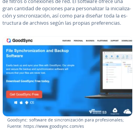
de filtros o co­ne­xio­nes de red. El software ofrece una
gran cantidad de opciones para pe­r­so­na­li­zar la ini­cia­li­za­
ción y si­n­cro­ni­za­ción, así como para diseñar toda la es­
tru­c­tu­ra de archivos según las propias pre­fe­re­n­cias.
Goodsync: software de si­n­cro­ni­za­ción para pro­fe­sio­na­les;
Fuente: https://www.goodsync.com/es