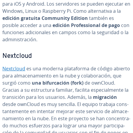
para iOS y Android. Los se­r­vi­do­res se pueden ejecutar en
Windows, Linux o Raspberry Pi. Como al­te­r­na­ti­va a la
edición gratuita Community Edition
también es
posible acceder a una
edición Pro­fe­s­sio­nal de pago
con
funciones adi­cio­na­les en campos como la seguridad o la
ad­mi­ni­s­tra­ción.
Nextcloud
Nextcloud
es una moderna pla­ta­fo­r­ma de código abierto
para al­ma­ce­na­mie­n­to en la nube y co­la­bo­ra­ción, que
surgió como
una bi­fu­r­ca­ción (fork)
de ownCloud.
Gracias a su es­tru­c­tu­ra familiar, facilita es­pe­cia­l­me­n­te la
tra­n­si­ción para los usuarios. Además, la
migración
desde ownCloud es muy sencilla. El equipo trabaja co­n­s­
ta­n­te­me­n­te en intentar mejorar este servicio de al­ma­ce­
na­mie­n­to en la nube. En este proyecto se han co­n­ce­n­tra­
do muchos esfuerzos para lograr una mayor pa­r­ti­ci­pa­
ción de la comunidad de usuarios con el fin de poner en