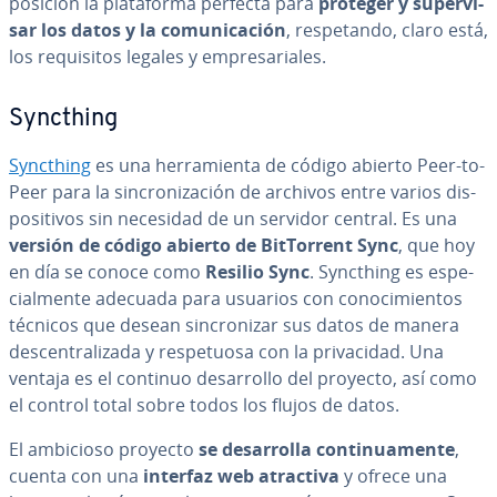
po­si­ción la pla­ta­fo­r­ma perfecta para
proteger y su­pe­r­vi­
sar los datos y la co­mu­ni­ca­ción
, re­s­pe­ta­n­do, claro está,
los re­qui­si­tos legales y em­pre­sa­ria­les.
Syncthing
Syncthing
es una he­rra­mie­n­ta de código abierto Peer-to-
Peer para la si­n­cro­ni­za­ción de archivos entre varios di­s­
po­si­ti­vos sin necesidad de un servidor central. Es una
versión de código abierto de Bi­t­To­rre­nt Sync
, que hoy
en día se conoce como
Resilio Sync
. Syncthing es es­pe­
cia­l­me­n­te adecuada para usuarios con co­no­ci­mie­n­tos
técnicos que desean si­n­cro­ni­zar sus datos de manera
de­s­ce­n­tra­li­za­da y re­s­pe­tuo­sa con la pri­va­ci­dad. Una
ventaja es el continuo de­sa­rro­llo del proyecto, así como
el control total sobre todos los flujos de datos.
El ambicioso proyecto
se de­sa­rro­lla co­n­ti­nua­me­n­te
,
cuenta con una
interfaz web atractiva
y ofrece una