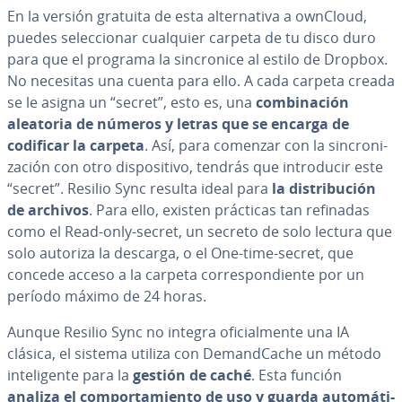
En la versión gratuita de esta al­te­r­na­ti­va a ownCloud,
puedes se­le­c­cio­nar cualquier carpeta de tu disco duro
para que el programa la si­n­cro­ni­ce al estilo de Dropbox.
No necesitas una cuenta para ello. A cada carpeta creada
se le asigna un “secret”, esto es, una
co­m­bi­na­ción
aleatoria de números y letras que se encarga de
codificar la carpeta
. Así, para comenzar con la si­n­cro­ni­
za­ción con otro di­s­po­si­ti­vo, tendrás que in­tro­du­cir este
“secret”. Resilio Sync resulta ideal para
la di­s­tri­bu­ción
de archivos
. Para ello, existen prácticas tan refinadas
como el Read-only-secret, un secreto de solo lectura que
solo autoriza la descarga, o el One-time-secret, que
concede acceso a la carpeta co­rre­s­po­n­die­n­te por un
período máximo de 24 horas.
Aunque Resilio Sync no integra ofi­cia­l­me­n­te una IA
clásica, el sistema utiliza con De­ma­n­d­Ca­che un método
in­te­li­ge­n­te para la
gestión de caché
. Esta función
analiza el co­m­po­r­ta­mie­n­to de uso y guarda au­to­má­ti­