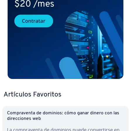
Artículos Favoritos
Co­m­pra­ve­n­ta de dominios: cómo ganar dinero con las
di­re­c­cio­nes web
La co­m­pra­ve­n­ta de dominios puede co­n­ve­r­ti­r­se en