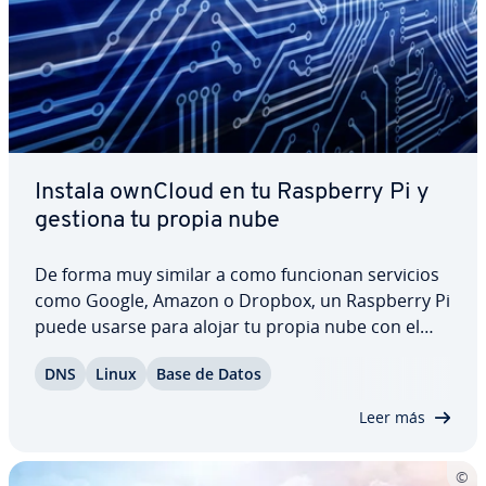
Instala ownCloud en tu Raspberry Pi y
gestiona tu propia nube
De forma muy similar a como funcionan servicios
como Google, Amazon o Dropbox, un Raspberry Pi
puede usarse para alojar tu propia nube con el
software de ownCloud. Los gastos im­pli­ca­dos son
DNS
Linux
Base de Datos
mínimos y, por encima de todo, un servidor
ownCloud conlleva algunas ventajas, sobre todo…
Leer más