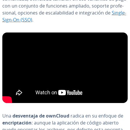
con un conjunto de funciones ampliado, soporte pro­fe­
sio­nal, opciones de es­ca­la­bi­li­dad e in­te­gra­ción de
Single-
Sign-On (SSO)
.
Una
de­s­ve­n­ta­ja de ownCloud
radica en su enfoque de
en­cri­p­ta­ción
: aunque la apli­ca­ción de código abierto
puede encriptar los archivos, por defecto esta en­cri­p­ta­