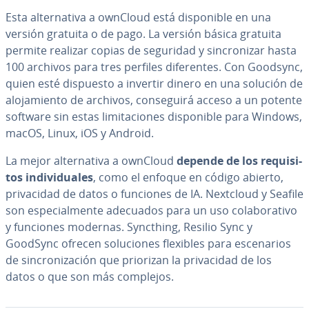
Esta al­te­r­na­ti­va a ownCloud está di­s­po­ni­ble en una
versión gratuita o de pago. La versión básica gratuita
permite realizar copias de seguridad y si­n­cro­ni­zar hasta
100 archivos para tres perfiles di­fe­re­n­tes. Con Goodsync,
quien esté dispuesto a invertir dinero en una solución de
alo­ja­mie­n­to de archivos, co­n­se­gui­rá acceso a un potente
software sin estas li­mi­ta­cio­nes di­s­po­ni­ble para Windows,
macOS, Linux, iOS y Android.
La mejor al­te­r­na­ti­va a ownCloud
depende de los re­qui­si­
tos in­di­vi­dua­les
, como el enfoque en código abierto,
pri­va­ci­dad de datos o funciones de IA. Nextcloud y Seafile
son es­pe­cia­l­me­n­te adecuados para un uso co­la­bo­ra­ti­vo
y funciones modernas. Syncthing, Resilio Sync y
GoodSync ofrecen so­lu­cio­nes flexibles para es­ce­na­rios
de si­n­cro­ni­za­ción que priorizan la pri­va­ci­dad de los
datos o que son más complejos.