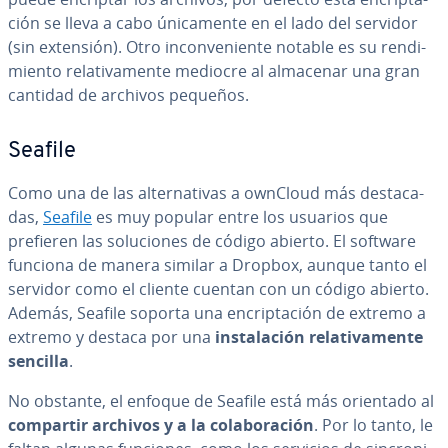
ción se lleva a cabo úni­ca­me­n­te en el lado del servidor
(sin extensión). Otro in­co­n­ve­nie­n­te notable es su re­n­di­
mie­n­to re­la­ti­va­me­n­te mediocre al almacenar una gran
cantidad de archivos pequeños.
Seafile
Como una de las al­te­r­na­ti­vas a ownCloud más de­s­ta­ca­
das,
Seafile
es muy popular entre los usuarios que
prefieren las so­lu­cio­nes de código abierto. El software
funciona de manera similar a Dropbox, aunque tanto el
servidor como el cliente cuentan con un código abierto.
Además, Seafile soporta una en­cri­p­ta­ción de extremo a
extremo y destaca por una
in­s­ta­la­ción re­la­ti­va­me­n­te
sencilla
.
No obstante, el enfoque de Seafile está más orientado al
compartir archivos y a la co­la­bo­ra­ción
. Por lo tanto, le