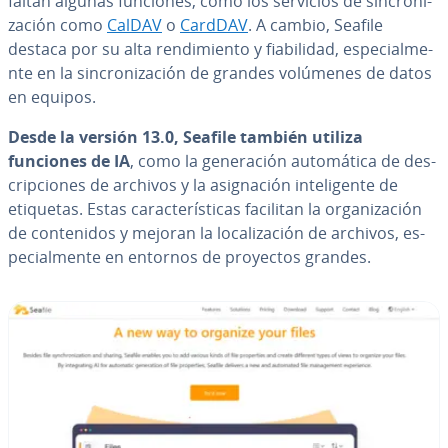
faltan algunas funciones, como los servicios de si­n­cro­ni­
za­ción como
CalDAV
o
CardDAV
. A cambio, Seafile
destaca por su alta re­n­di­mie­n­to y fia­bi­li­dad, es­pe­cia­l­me­
n­te en la si­n­cro­ni­za­ción de grandes volúmenes de datos
en equipos.
Desde la versión 13.0, Seafile también utiliza
funciones de IA
, como la ge­ne­ra­ción au­to­má­ti­ca de de­s­
cri­p­cio­nes de archivos y la asi­g­na­ción in­te­li­ge­n­te de
etiquetas. Estas ca­ra­c­te­rí­s­ti­cas facilitan la or­ga­ni­za­ción
de co­n­te­ni­dos y mejoran la lo­ca­li­za­ción de archivos, es­
pe­cia­l­me­n­te en entornos de proyectos grandes.