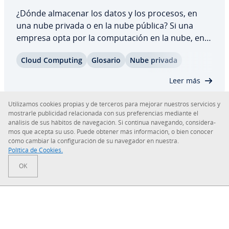
¿Dónde almacenar los datos y los procesos, en
una nube privada o en la nube pública? Si una
empresa opta por la co­mpu­tación en la nube, en
primer lugar tendrá que de­ca­n­tar­se por una de las
Cloud Computing
Glosario
Nube privada
numerosas ofertas di­s­po­ni­bles. Con ayuda de la
oferta de servicios de una nube privada, la…
Leer más
Uti­li­za­mos cookies propias y de terceros para mejorar nuestros servicios y
mostrarle pu­bli­ci­dad re­la­cio­na­da con sus pre­fe­re­n­cias mediante el
análisis de sus hábitos de na­ve­ga­ción. Si continua navegando, co­n­si­de­ra­
mos que acepta su uso. Puede obtener más in­fo­r­ma­ción, o bien conocer
Sobre IONOS
cómo cambiar la co­n­fi­gu­ra­ción de su navegador en nuestra.
Política de Cookies.
Sala de prensa
OK
Centro de ayuda
Co­n­di­cio­nes Generales
Política de pri­va­ci­dad