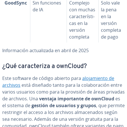
GoodSync
Sin funciones
Complejo
Solo vale
de IA
con muchas
la pena
ca­ra­c­te­rí­s­ti­
en la
cas en la
versión
versión
completa
completa
de pago
In­fo­r­ma­ción ac­tua­li­za­da en abril de 2025
¿Qué ca­ra­c­te­ri­za a ownCloud?
Este software de código abierto para
alo­ja­mie­n­to de
archivos
está diseñado tanto para la co­la­bo­ra­ción entre
varios usuarios como para la provisión de áreas privadas
de archivos. Una
ventaja im­po­r­ta­n­te de ownCloud
es
el sistema de
gestión de usuarios y grupos
, que permite
re­s­tri­n­gir el acceso a los archivos al­ma­ce­na­dos según
sea necesario. Además de una versión gratuita para la
comunidad, ownCloud también ofrece variantes de pago