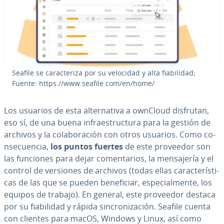
Seafile se ca­ra­c­te­ri­za por su velocidad y alta fia­bi­li­dad;
Fuente: https://www.seafile.com/en/home/
Los usuarios de esta al­te­r­na­ti­va a ownCloud disfrutan,
eso sí, de una buena in­frae­s­tru­c­tu­ra para la gestión de
archivos y la co­la­bo­ra­ción con otros usuarios. Como co­
n­se­cue­n­cia,
los puntos fuertes
de este proveedor son
las funciones para dejar co­me­n­ta­rios, la me­n­sa­je­ría y el
control de versiones de archivos (todas ellas ca­ra­c­te­rí­s­ti­
cas de las que se pueden be­ne­fi­ciar, es­pe­cia­l­me­n­te, los
equipos de trabajo). En general, este proveedor destaca
por su fia­bi­li­dad y rápida si­n­cro­ni­za­ción. Seafile cuenta
con clientes para macOS, Windows y Linux, así como