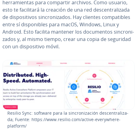
he­rra­mie­n­tas para compartir archivos. Como usuario,
esto te fa­ci­li­ta­rá la creación de una red de­s­ce­n­tra­li­za­da
de di­s­po­si­ti­vos si­n­cro­ni­za­dos. Hay clientes co­m­pa­ti­bles
entre sí di­s­po­ni­bles para macOS, Windows, Linux y
Android. Esto facilita mantener los do­cu­me­n­tos si­n­cro­ni­
za­dos y, al mismo tiempo, crear una copia de seguridad
con un di­s­po­si­ti­vo móvil.
Resilio Sync: software para la si­n­cro­ni­za­ción de­s­ce­n­tra­li­za­
da; Fuente: https://www.resilio.com/active-eve­r­y­whe­re-
platform/