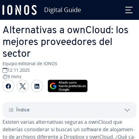
Digital Guide
Saltar al contenido principal
Al­te­r­na­ti­vas a ownCloud: los
mejores pro­vee­do­res del
sector
Equipo editorial de IONOS
12.11.2025
9 mins
Compartir Facebook
Compartir Twitter
Compartir LinkedIn
Índice
Existen varias al­te­r­na­ti­vas seguras a ownCloud que
deberías co­n­si­de­rar si buscas un software de alo­ja­mie­n­
to de archivos diferente a Dropbox y ownCloud. ¿Qué ca­