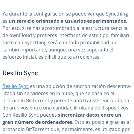
Ya durante la co­n­fi­gu­ra­ción se puede ver que Syncthing
es
un servicio orientado a usuarios ex­pe­ri­me­n­ta­dos
.
Por eso, si te has aco­s­tu­m­bra­do a la es­tru­c­tu­ra sencilla
de ownCloud y prefieres in­te­r­fa­ces de este tipo, fa­mi­lia­ri­
zar­te con Syncthing será con toda pro­ba­bi­li­dad un
cambio im­po­r­ta­n­te, aunque, una vez superado el
esfuerzo inicial, es difícil que te arre­pie­n­tas.
Resilio Sync
Resilio Sync
es una solución de si­n­cro­ni­za­ción de­s­ce­n­tra­
li­za­da sin se­r­vi­do­res en la nube, que se basa en el
protocolo Bi­t­To­rre­nt y permite una tra­n­s­fe­re­n­cia rápida
de archivos entre una cantidad ilimitada de di­s­po­si­ti­vos.
Con Resilio Sync puedes
si­n­cro­ni­zar datos entre un
gran número de or­de­na­do­res
. Esto es posible gracias al
protocolo Bi­t­To­rre­nt que, no­r­ma­l­me­n­te, es utilizado por