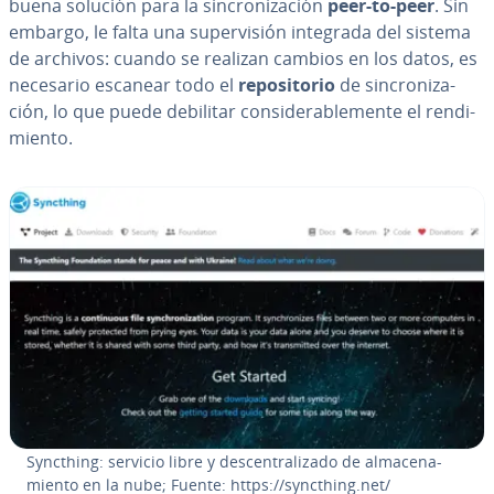
buena solución para la si­n­cro­ni­za­ción
peer-to-peer
. Sin
embargo, le falta una su­pe­r­vi­sión integrada del sistema
de archivos: cuando se realizan cambios en los datos, es
necesario escanear todo el
re­po­si­to­rio
de si­n­cro­ni­za­
ción, lo que puede debilitar co­n­si­de­ra­ble­me­n­te el re­n­di­
mie­n­to.
Syncthing: servicio libre y de­s­ce­n­tra­li­za­do de al­ma­ce­na­
mie­n­to en la nube; Fuente: https://syncthing.net/