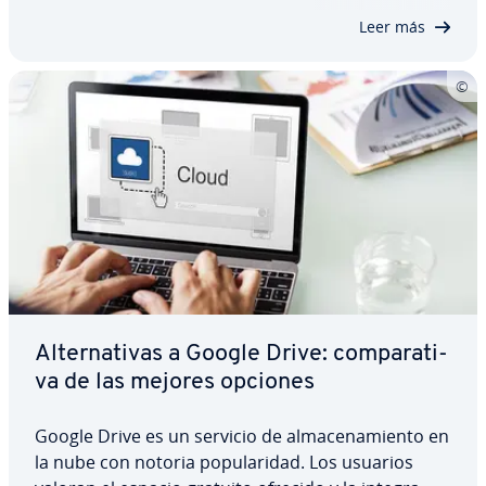
nar­se en cualquier servidor y espacio web…
Leer más
Al­te­r­na­ti­vas a Google Drive: co­m­pa­ra­ti­
va de las mejores opciones
Google Drive es un servicio de al­ma­ce­na­mie­n­to en
la nube con notoria po­pu­la­ri­dad. Los usuarios