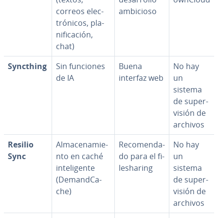
correos ele­c­
ambicioso
tró­ni­cos, pla­
ni­fi­ca­ción,
chat)
Syncthing
Sin funciones
Buena
No hay
de IA
interfaz web
un
sistema
de su­pe­r­
vi­sión de
archivos
Resilio
Al­ma­ce­na­mie­
Re­co­me­n­da­
No hay
Sync
n­to en caché
do para el fi­
un
in­te­li­ge­n­te
le­sha­ri­ng
sistema
(De­ma­n­d­Ca­
de su­pe­r­
che)
vi­sión de
archivos