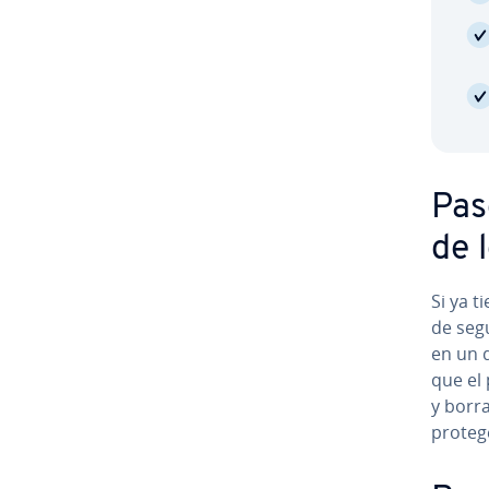
Pas
de 
Si ya t
de seg
en un 
que el 
y borra
protege