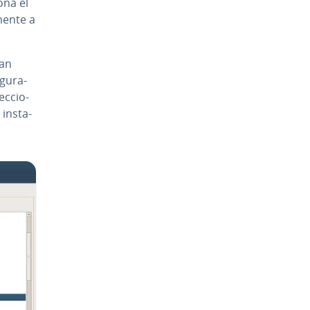
io­na el
e­n­te a
ian
gu­ra­
­c­cio­
n­s­ta­