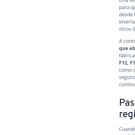
para q
desde U
Insert
otros di
A co­n­
que ab
fa­bri­
F12, F
como di
segundo
contin
Paso
reg
Cuando 