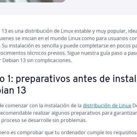
13 es una di­s­tri­bu­ción de Linux estable y muy popular, ide
uienes se inician en el mundo Linux como para usuarios con
a. Su in­s­ta­la­ción es sencilla y puede co­m­ple­tar­se en pocos 
no­ci­mie­n­tos técnicos previos. Sigue nuestra guía paso a pa
r Debian 13 sin co­m­pli­ca­cio­nes.
 1: pre­pa­ra­ti­vos antes de insta
ian 13
e comenzar con la in­s­ta­la­ción de la
di­s­tri­bu­ción de Linux
D
e­co­me­n­da­ble realizar algunos pre­pa­ra­ti­vos para ga­ra­n­ti­z
 proceso se de­sa­rro­lle sin problemas.
mero es comprobar que tu ordenador cumple los re­qui­si­tos