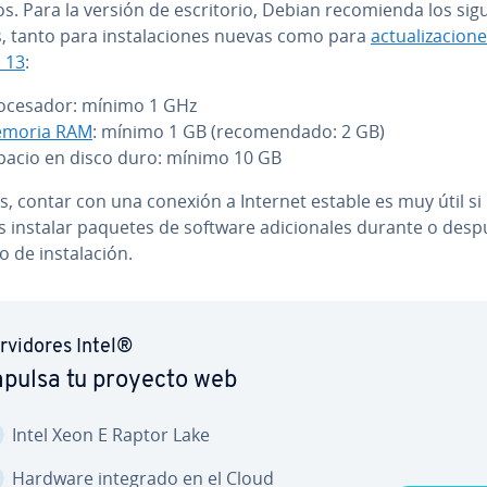
. Para la versión de es­cri­to­rio, Debian re­co­mie­n­da los si­gu
, tanto para in­s­ta­la­cio­nes nuevas como para
ac­tua­li­za­cio­
 13
:
o­ce­sa­dor: mínimo 1 GHz
moria RAM
: mínimo 1 GB (re­co­me­n­da­do: 2 GB)
pacio en disco duro: mínimo 10 GB
, contar con una conexión a Internet estable es muy útil si
 instalar paquetes de software adi­cio­na­les durante o desp
de in­s­ta­la­ción.
r­vi­do­res Intel®
pulsa tu proyecto web
Intel Xeon E Raptor Lake
Hardware integrado en el Cloud