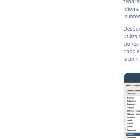
tendrás
idioma 
la inter
Después
utiliza 
cio­nes
na­do e
la­ción.