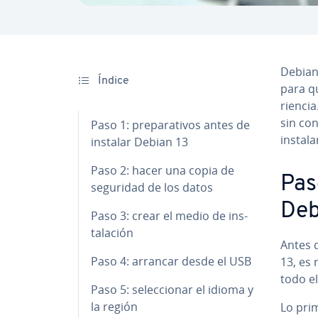
Debian 
Índice
para q
rie­n­ci
sin co­
Paso 1: pre­pa­ra­ti­vos antes de
instala
instalar Debian 13
Paso 2: hacer una copia de
Paso
seguridad de los datos
Deb
Paso 3: crear el medio de in­s­
ta­la­ción
Antes d
Paso 4: arrancar desde el USB
13, es r
todo el
Paso 5: se­le­c­cio­nar el idioma y
la región
Lo pri