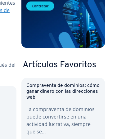
ie­n­tes
nes de
Artículos Favoritos
ués del
Co­m­pra­ve­n­ta de dominios: cómo
ganar dinero con las di­re­c­cio­nes
web
La co­m­pra­ve­n­ta de dominios
puede co­n­ve­r­ti­r­se en una
actividad lucrativa, siempre
que se…