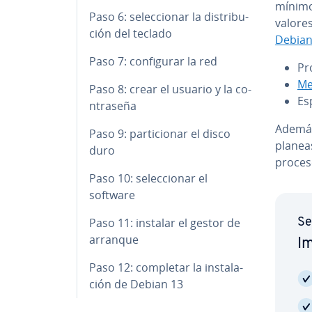
mínimos
Paso 6: se­le­c­cio­nar la di­s­tri­bu­
valores
ción del teclado
Debian
Paso 7: co­n­fi­gu­rar la red
Pr
Me
Paso 8: crear el usuario y la co­
Es
n­tra­se­ña
Además
Paso 9: pa­r­ti­cio­nar el disco
planeas
duro
proceso 
Paso 10: se­le­c­cio­nar el
software
Paso 11: instalar el gestor de
Se­
arranque
Im
Paso 12: completar la in­s­ta­la­
ción de Debian 13