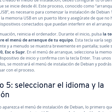
ue se inicie desde él. Este proceso, conocido como “arranq
SB”, es necesario para comenzar la in­s­ta­la­ción de Debian 
a la memoria USB en un puerto libre y asegúrate de que no 
­s­po­si­ti­vos co­ne­c­ta­dos que puedan in­te­r­fe­rir en el arranqu
ti­nua­ción, reinicia el ordenador. Durante el inicio, pulsa
la te
re el menú de arranque de tu equipo
. Esta tecla varía seg
ca­n­te y a menudo se muestra bre­ve­me­n­te en pantalla; suele 
10, Esc o Supr
. En el menú de arranque, se­le­c­cio­na la mem
­s­po­si­ti­vo de inicio y confirma con la tecla Enter. Tras unos
s, se mostrará el menú de in­s­ta­la­ción de Debian y podrás
uar con el proceso.
 5: se­le­c­cio­nar el idioma y la
ión
aparezca el menú de in­s­ta­la­ción de Debian, lo primero qu