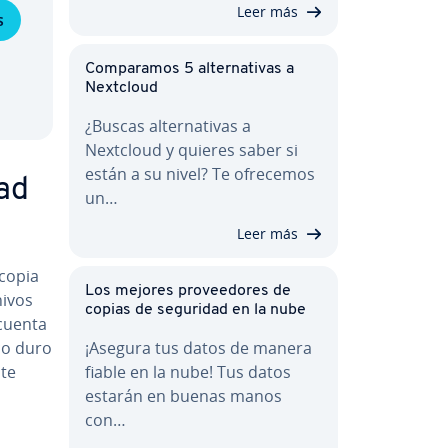
Leer más
s
Co­m­pa­ra­mos 5 al­te­r­na­ti­vas a
Nextcloud
¿Buscas al­te­r­na­ti­vas a
Nextcloud y quieres saber si
están a su nivel? Te ofrecemos
ad
un…
Leer más
 copia
Los mejores pro­vee­do­res de
hivos
copias de seguridad en la nube
 cuenta
sco duro
¡Asegura tus datos de manera
 te
fiable en la nube! Tus datos
estarán en buenas manos
con…