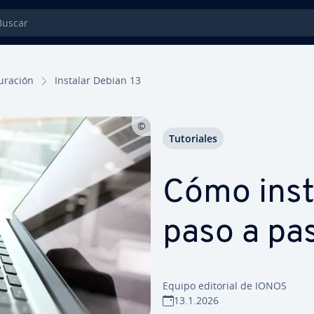
car
gu­ra­ción
Instalar Debian 13
Tu­to­ria­les
Cómo inst
paso a pa
Equipo editorial de IONOS
13.1.2026