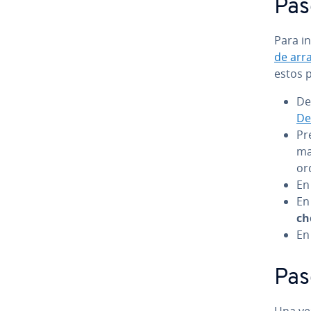
Paso
Para i
de arr
estos 
De
De
Pr
ma
or
En
En
ch
En
Pas
Una vez