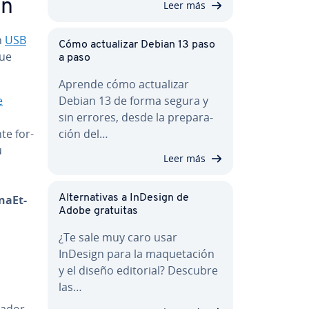
ón
Leer más
n
USB
Cómo ac­tua­li­zar Debian 13 paso
gue
a paso
Aprende cómo ac­tua­li­zar
e
Debian 13 de forma segura y
sin errores, desde la pre­pa­ra­
e fo­r­
ción del…
u
Leer más
­naE­t­
Al­te­r­na­ti­vas a InDesign de
Adobe gratuitas
¿Te sale muy caro usar
InDesign para la ma­que­ta­ción
y el diseño editorial? Descubre
las…
enador