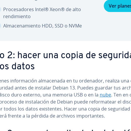
Ver plane
Pro­ce­sa­do­res Intel® Xeon® de alto
re­n­di­mie­n­to
Al­ma­ce­na­mie­n­to HDD, SSD o NVMe
o 2: hacer una copia de segurid
los datos
ienes in­fo­r­ma­ción al­ma­ce­na­da en tu ordenador, realiza una
uridad antes de instalar Debian 13. Puedes guardar tus arc
disco duro externo, una memoria USB o en la
nube
. Ten en
proceso de in­s­ta­la­ción de Debian puede re­fo­r­ma­tear el di
r todos los datos exi­s­te­n­tes. Hacer una copia de seguridad
rá frente a la pérdida de archivos im­po­r­ta­n­tes.