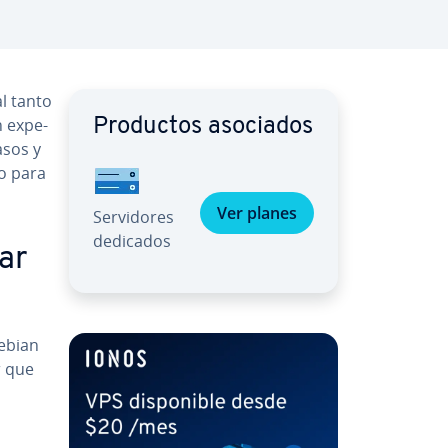
al tanto
 ex­pe­
Productos asociados
pasos y
so para
Ver planes
Se­r­vi­do­res
dedicados
lar
ebian
ar que