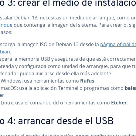
 3: crear el medio de in­s­ta­la­ci
nstalar Debian 13, necesitas un medio de arranque, como u
anque
que contenga la imagen del sistema. Para crearlo, si
pasos:
scarga la imagen ISO de Debian 13 desde la
página oficial d
bian
.
epara la memoria USB y asegúrate de que esté co­rre­c­ta­me­n­t
­tea­da y co­n­fi­gu­ra­da como unidad de arranque, para que t
denador pueda iniciarse desde ella más adelante.
 Windows: usa he­rra­mie­n­tas como
Rufus
.
 macOS: usa la apli­ca­ción Terminal o programas como
ba­le
er
.
 Linux: usa el comando dd o he­rra­mie­n­tas como
Etcher
.
o 4: arrancar desde el USB
 creado el medio de in­s­ta­la­ción, debes co­n­fi­gu­rar tu ord