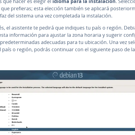
 que hacer es elegir el
idioma para la in­s­ta­la­ción
. Se­le­c­c
que prefieras; esta elección también se aplicará po­s­te­rio­r­m
faz del sistema una vez co­m­ple­ta­da la in­s­ta­la­ción.
, el asistente te pedirá que indiques tu país o región. Deb
esta in­fo­r­ma­ción para ajustar la zona horaria y sugerir co­n­fi­
 pre­de­te­r­mi­na­das adecuadas para tu ubicación. Una vez se­le
l país o región, podrás continuar con el siguiente paso de la i