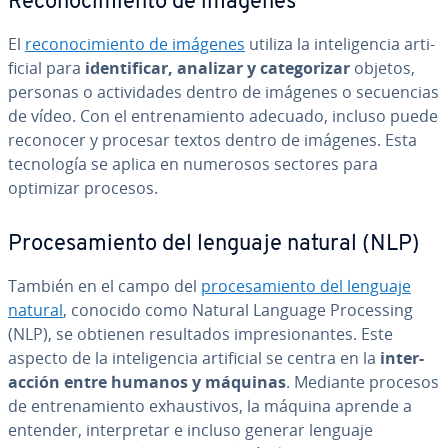
Re­co­no­ci­mie­n­to de imágenes
El
re­co­no­ci­mie­n­to de imágenes
utiliza la in­te­li­ge­n­cia ar­ti­
fi­cial para
ide­n­ti­fi­car, analizar y ca­te­go­ri­zar
objetos,
personas o ac­ti­vi­da­des dentro de imágenes o se­cue­n­cias
de vídeo. Con el en­tre­na­mie­n­to adecuado, incluso puede
reconocer y procesar textos dentro de imágenes. Esta
te­c­no­lo­gía se aplica en numerosos sectores para
optimizar procesos.
Pro­ce­sa­mie­n­to del lenguaje natural (NLP)
También en el campo del
pro­ce­sa­mie­n­to del lenguaje
natural
, conocido como Natural Language Pro­ce­s­si­ng
(NLP), se obtienen re­su­l­ta­dos im­pre­sio­na­n­tes. Este
aspecto de la in­te­li­ge­n­cia ar­ti­fi­cial se centra en la
in­ter­
ac­ción entre humanos y máquinas
. Mediante procesos
de en­tre­na­mie­n­to exhau­s­ti­vos, la máquina aprende a
entender, in­te­r­pre­tar e incluso generar lenguaje