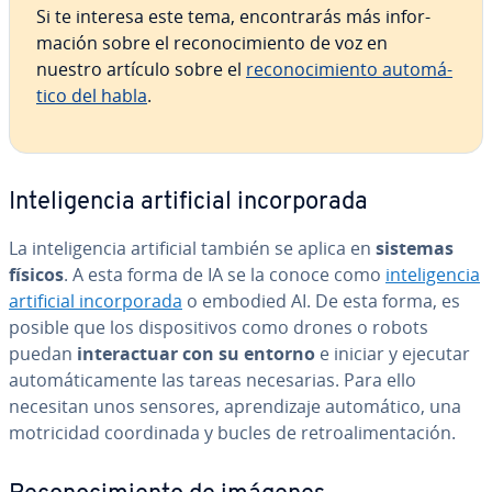
Si te interesa este tema, en­co­n­tra­rás más in­fo­r­
ma­ción sobre el re­co­no­ci­mie­n­to de voz en
nuestro artículo sobre el
re­co­no­ci­mie­n­to au­to­má­
ti­co del habla
.
In­te­li­ge­n­cia ar­ti­fi­cial in­co­r­po­ra­da
La in­te­li­ge­n­cia ar­ti­fi­cial también se aplica en
sistemas
físicos
. A esta forma de IA se la conoce como
in­te­li­ge­n­cia
ar­ti­fi­cial in­co­r­po­ra­da
o embodied AI. De esta forma, es
posible que los di­s­po­si­ti­vos como drones o robots
puedan
in­ter­ac­tuar con su entorno
e iniciar y ejecutar
au­to­má­ti­ca­me­n­te las tareas ne­ce­sa­rias. Para ello
necesitan unos sensores, apre­n­di­za­je au­to­má­ti­co, una
mo­tri­ci­dad coor­di­na­da y bucles de re­tro­ali­me­n­ta­ción.