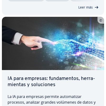
obstante, no todas las in­te­li­ge­n­cias…
Leer más
IA para empresas: fu­n­da­me­n­tos, he­rra­
mie­n­tas y so­lu­cio­nes
La IA para empresas permite au­to­ma­ti­zar
procesos, analizar grandes volúmenes de datos y