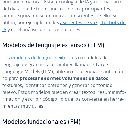
humano o natural. Esta te­c­no­lo­gía de IA ya forma parte
del día a día de todos, incluso de los pri­n­ci­pia­n­tes,
aunque quizá no sean todavía co­n­s­cie­n­tes de ello. Se
utiliza, por ejemplo, en los
asi­s­te­n­tes de voz
,
chatbots de
IA
y en el análisis de co­n­ve­r­sa­cio­nes.
Modelos de lenguaje extensos (LLM)
Los
modelos de lenguaje extensos
o modelos de
lenguaje de gran escala, también llamados Large
Language Models (LLM), utilizan el apre­n­di­za­je au­to­má­ti­
co para
procesar enormes volúmenes de datos
textuales, ide­n­ti­fi­car patrones y generar contenido
nuevo. Estos modelos pueden crear textos, resumir in­fo­
r­ma­ción y escribir código, lo que los convierte en he­rra­
mie­n­tas muy útiles.
Modelos fu­n­da­cio­na­les (FM)