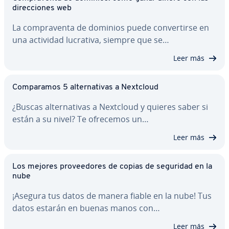
di­re­c­cio­nes web
La co­m­pra­ve­n­ta de dominios puede co­n­ve­r­ti­r­se en
una actividad lucrativa, siempre que se…
Leer más
Co­m­pa­ra­mos 5 al­te­r­na­ti­vas a Nextcloud
¿Buscas al­te­r­na­ti­vas a Nextcloud y quieres saber si
están a su nivel? Te ofrecemos un…
Leer más
Los mejores pro­vee­do­res de copias de seguridad en la
nube
¡Asegura tus datos de manera fiable en la nube! Tus
datos estarán en buenas manos con…
Leer más