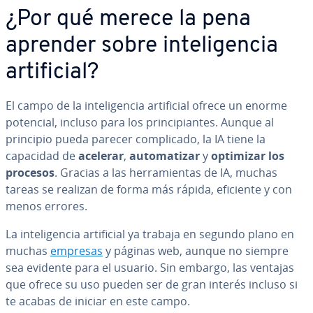
¿Por qué merece la pena
aprender sobre in­te­li­ge­n­cia
ar­ti­fi­cial?
El campo de la in­te­li­ge­n­cia ar­ti­fi­cial ofrece un enorme
potencial, incluso para los pri­n­ci­pia­n­tes. Aunque al
principio pueda parecer co­m­pli­ca­do, la IA tiene la
capacidad de
acelerar
,
au­to­ma­ti­zar
y
optimizar los
procesos
. Gracias a las he­rra­mie­n­tas de IA, muchas
tareas se realizan de forma más rápida, eficiente y con
menos errores.
La in­te­li­ge­n­cia ar­ti­fi­cial ya trabaja en segundo plano en
muchas
empresas
y páginas web, aunque no siempre
sea evidente para el usuario. Sin embargo, las ventajas
que ofrece su uso pueden ser de gran interés incluso si
te acabas de iniciar en este campo.