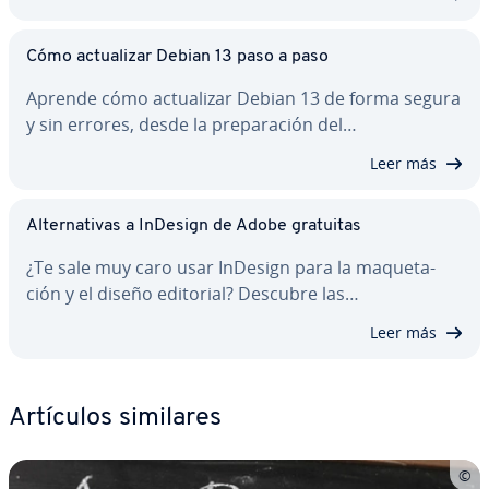
Cómo ac­tua­li­zar Debian 13 paso a paso
Aprende cómo ac­tua­li­zar Debian 13 de forma segura
y sin errores, desde la pre­pa­ra­ción del…
Leer más
Al­te­r­na­ti­vas a InDesign de Adobe gratuitas
¿Te sale muy caro usar InDesign para la ma­que­ta­
ción y el diseño editorial? Descubre las…
Leer más
Artículos similares