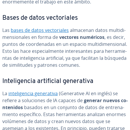
eno­r­me­me­n­te el trabajo en este ámbito.
Bases de datos ve­c­to­ria­les
Las
bases de datos ve­c­to­ria­les
almacenan datos mu­l­ti­di­
me­n­sio­na­les en forma de
vectores numéricos
, es decir,
puntos de coor­de­na­das en un espacio mu­l­ti­di­me­n­sio­nal.
Esto las hace es­pe­cia­l­me­n­te in­te­re­sa­n­tes para he­rra­mie­
n­tas de in­te­li­ge­n­cia ar­ti­fi­cial, ya que facilitan la búsqueda
de si­mi­li­tu­des y patrones comunes.
In­te­li­ge­n­cia ar­ti­fi­cial ge­ne­ra­ti­va
La
in­te­li­ge­n­cia ge­ne­ra­ti­va
(Ge­ne­ra­ti­ve AI en inglés) se
refiere a so­lu­cio­nes de IA capaces de
generar nuevos co­
n­te­ni­dos
basados en un conjunto de datos de en­tre­na­
mie­n­to es­pe­cí­fi­co. Estas he­rra­mie­n­tas analizan enormes
volúmenes de datos y crean nuevos datos que se
asemejan a los exi­s­te­n­tes. En principio, pueden tratarse