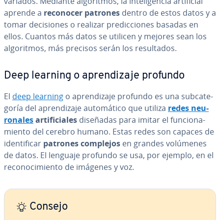
variados. Mediante al­go­ri­t­mos, la in­te­li­ge­n­cia ar­ti­fi­cial
aprende a
reconocer patrones
dentro de estos datos y a
tomar de­ci­sio­nes o realizar pre­di­c­cio­nes basadas en
ellos. Cuantos más datos se utilicen y mejores sean los
al­go­ri­t­mos, más precisos serán los re­su­l­ta­dos.
Deep learning o apre­n­di­za­je profundo
El
deep learning
o apre­n­di­za­je profundo es una su­b­ca­te­
go­ría del apre­n­di­za­je au­to­má­ti­co que utiliza
redes neu­
ro­na­les
ar­ti­fi­cia­les
diseñadas para imitar el fu­n­cio­na­
mie­n­to del cerebro humano. Estas redes son capaces de
ide­n­ti­fi­car
patrones complejos
en grandes volúmenes
de datos. El lenguaje profundo se usa, por ejemplo, en el
re­co­no­ci­mie­n­to de imágenes y voz.
Consejo