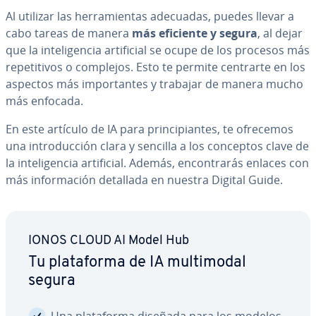
Al utilizar las he­rra­mie­n­tas adecuadas, puedes llevar a
cabo tareas de manera
más eficiente y segura
, al dejar
que la in­te­li­ge­n­cia ar­ti­fi­cial se ocupe de los procesos más
re­pe­ti­ti­vos o complejos. Esto te permite centrarte en los
aspectos más im­po­r­ta­n­tes y trabajar de manera mucho
más enfocada.
En este artículo de IA para pri­n­ci­pia­n­tes, te ofrecemos
una in­tro­du­c­ción clara y sencilla a los conceptos clave de
la in­te­li­ge­n­cia ar­ti­fi­cial. Además, en­co­n­tra­rás enlaces con
más in­fo­r­ma­ción detallada en nuestra Digital Guide.
IONOS CLOUD AI Model Hub
Tu pla­ta­fo­r­ma de IA mu­l­ti­mo­dal
segura