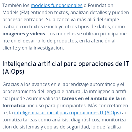
También los
modelos fu­n­da­cio­na­les
o Fou­n­da­tion
Models (FM) entienden textos, analizan detalles y pueden
procesar entradas. Su alcance va más allá del simple
trabajo con textos e incluye otros tipos de datos, como
imágenes y vídeos
. Los modelos se utilizan pri­n­ci­pa­l­me­
n­te en el de­sa­rro­llo de productos, en la atención al
cliente y en la in­ve­s­ti­ga­ción.
In­te­li­ge­n­cia ar­ti­fi­cial para ope­ra­cio­nes de IT
(AIOps)
Gracias a los avances en el apre­n­di­za­je au­to­má­ti­co y el
pro­ce­sa­mie­n­to del lenguaje natural, la in­te­li­ge­n­cia ar­ti­fi­
cial puede asumir valiosas
tareas en el ámbito de la in­
fo­r­má­ti­ca
, incluso para pri­n­ci­pia­n­tes. Más co­n­cre­ta­me­n­
te, la
in­te­li­ge­n­cia ar­ti­fi­cial para ope­ra­cio­nes IT (AIOps)
au­
to­ma­ti­za tareas como análisis, dia­g­nó­s­ti­cos, mo­ni­to­ri­za­
ción de sistemas y copias de seguridad, lo que facilita