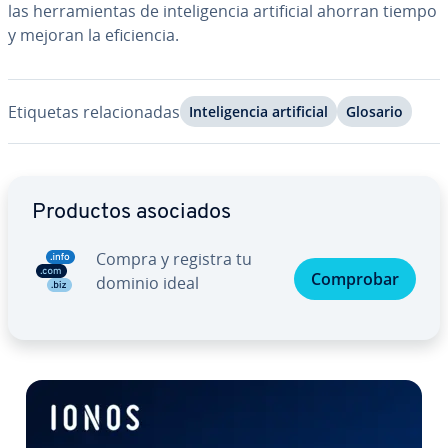
las he­rra­mie­n­tas de in­te­li­ge­n­cia ar­ti­fi­cial ahorran tiempo
y mejoran la efi­cie­n­cia.
Etiquetas re­la­cio­na­das
In­te­li­ge­n­cia ar­ti­fi­cial
Glosario
Ir al menú principal
Productos asociados
Compra y registra tu
Comprobar
dominio ideal