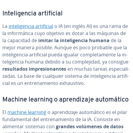
In­te­li­ge­n­cia ar­ti­fi­cial
La
in­te­li­ge­n­cia ar­ti­fi­cial
o IA (en inglés AI) es una rama de
la in­fo­r­má­ti­ca cuyo objetivo es dotar a las máquinas de
la capacidad de
imitar la in­te­li­ge­n­cia humana
de la
mejor manera posible. Aunque es poco probable que la
in­te­li­ge­n­cia ar­ti­fi­cial pueda igualar co­m­ple­ta­me­n­te la in­
te­li­ge­n­cia humana debido a su co­m­ple­ji­dad, ya consigue
re­su­l­ta­dos im­pre­sio­na­n­tes
en muchas tareas es­pe­cia­li­
za­das. La base de cualquier sistema de in­te­li­ge­n­cia ar­ti­fi­
cial es un en­tre­na­mie­n­to exhau­s­ti­vo.
Machine learning o apre­n­di­za­je au­to­má­ti­co
El
machine learning
o apre­n­di­za­je au­to­má­ti­co es el pilar
fu­n­da­me­n­tal del en­tre­na­mie­n­to de la IA. Consiste en
alimentar sistemas con
grandes volúmenes de datos