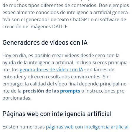
de muchos tipos di­fe­re­n­tes de co­n­te­ni­dos. Dos ejemplos
es­pe­cia­l­me­n­te conocidos de in­te­li­ge­n­cia ar­ti­fi­cial ge­ne­ra­
ti­va son el generador de texto ChatGPT o el software de
creación de imágenes DALL-E.
Ge­ne­ra­do­res de vídeos con IA
Hoy en día, es posible crear vídeos desde cero con la
ayuda de la in­te­li­ge­n­cia ar­ti­fi­cial. Incluso si eres pri­n­ci­pia­
n­te, los
ge­ne­ra­do­res de vídeo con IA
son fáciles de
entender y ofrecen re­su­l­ta­dos co­n­vi­n­ce­n­tes. Sin
embargo, la calidad del vídeo final depende pri­n­ci­pa­l­me­
n­te de la
precisión de las
prompts
o in­s­tru­c­cio­nes pro­
po­r­cio­na­das.
Páginas web con in­te­li­ge­n­cia ar­ti­fi­cial
Existen numerosas
páginas web con in­te­li­ge­n­cia ar­ti­fi­cial
.