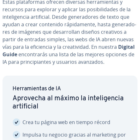
Estas pla­ta­fo­r­mas ofrecen diversas he­rra­mie­n­tas y
recursos para explorar y aplicar las po­si­bi­li­da­des de la
in­te­li­ge­n­cia ar­ti­fi­cial. Desde ge­ne­ra­do­res de texto que
ayudan a crear contenido rá­pi­da­me­n­te, hasta ge­ne­ra­do­
res de imágenes que de­sa­rro­llan diseños creativos a
partir de entradas simples, las webs de IA abren nuevas
vías para la efi­cie­n­cia y la crea­ti­vi­dad. En nuestra
Digital
Guide
en­co­n­tra­rás una lista de las mejores opciones de
IA para pri­n­ci­pia­n­tes y usuarios avanzados.
He­rra­mie­n­tas de IA
Aprovecha al máximo la in­te­li­ge­n­cia
ar­ti­fi­cial
Crea tu página web en tiempo récord
Impulsa tu negocio gracias al marketing por