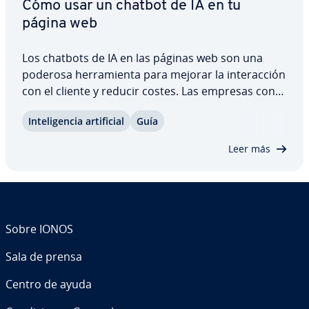
Cómo usar un chatbot de IA en tu
página web
Los chatbots de IA en las páginas web son una
poderosa he­rra­mie­n­ta para mejorar la in­ter­ac­ción
con el cliente y reducir costes. Las empresas con
alto tráfico de vi­si­ta­n­tes o que desean au­to­ma­ti­zar
In­te­li­ge­n­cia ar­ti­fi­cial
Guía
su servicio de atención al cliente se be­ne­fi­cian
eno­r­me­me­n­te de su im­ple­me­n­ta­ción.…
Leer más
Sobre IONOS
Sala de prensa
Centro de ayuda