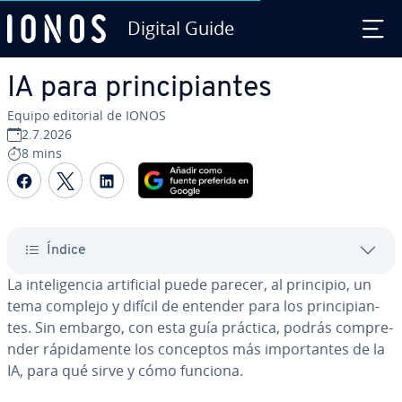
Digital Guide
Saltar al contenido principal
IA para pri­n­ci­pia­n­tes
Equipo editorial de IONOS
2.7.2026
8 mins
Compartir Facebook
Compartir Twitter
Compartir LinkedIn
Índice
La in­te­li­ge­n­cia ar­ti­fi­cial puede parecer, al principio, un
tema complejo y difícil de entender para los pri­n­ci­pia­n­
tes. Sin embargo, con esta guía práctica, podrás co­m­pre­
n­der rá­pi­da­me­n­te los conceptos más im­po­r­ta­n­tes de la
IA, para qué sirve y cómo funciona.