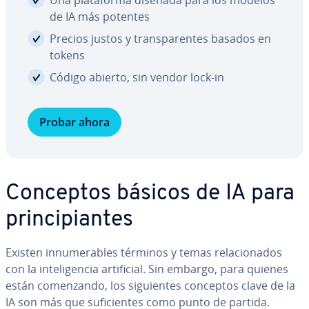
Una pla­ta­fo­r­ma diseñada para los modelos
de IA más potentes
Precios justos y tra­n­s­pa­re­n­tes basados en
tokens
Código abierto, sin vendor lock-in
Probar ahora
Conceptos básicos de IA para
pri­n­ci­pia­n­tes
Existen in­nu­me­ra­bles términos y temas re­la­cio­na­dos
con la in­te­li­ge­n­cia ar­ti­fi­cial. Sin embargo, para quienes
están co­me­n­za­n­do, los si­guie­n­tes conceptos clave de la
IA son más que su­fi­cie­n­tes como punto de partida.