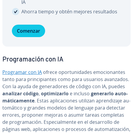
IA
Ahorra tiempo y obtén mejores re­su­l­ta­dos
Comenzar
Pro­gra­ma­ción con IA
Programar con IA
ofrece opo­r­tu­ni­da­des emo­cio­na­n­tes
tanto para pri­n­ci­pia­n­tes como para usuarios avanzados.
Con la ayuda de ge­ne­ra­do­res de código con IA, puedes
analizar código
,
op­ti­mi­zar­lo
e incluso
generarlo au­to­
má­ti­ca­me­n­te
. Estas apli­ca­cio­nes utilizan apre­n­di­za­je au­
to­má­ti­co y grandes modelos de lenguaje para detectar
errores, proponer mejoras o asumir tareas completas
de pro­gra­ma­ción. Es­pe­cia­l­me­n­te en el de­sa­rro­llo de
páginas web, apli­ca­cio­nes o procesos de au­to­ma­ti­za­ción,