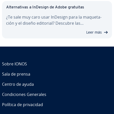
Al­te­r­na­ti­vas a InDesign de Adobe gratuitas
¿Te sale muy caro usar InDesign para la ma­que­ta­
ción y el diseño editorial? Descubre las…
Leer más
Sobre IONOS
Sala de prensa
Centro de ayuda
Co­n­di­cio­nes Generales
Política de pri­va­ci­dad