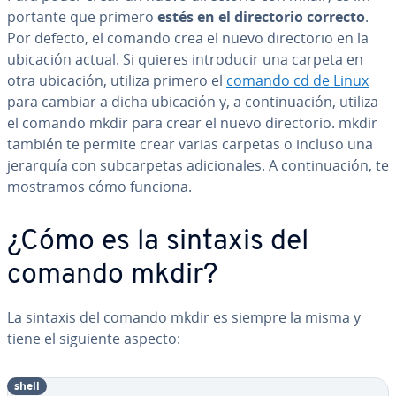
po­r­ta­n­te que primero
estés en el di­re­c­to­rio correcto
.
Por defecto, el comando crea el nuevo di­re­c­to­rio en la
ubicación actual. Si quieres in­tro­du­cir una carpeta en
otra ubicación, utiliza primero el
comando cd de Linux
para cambiar a dicha ubicación y, a co­n­ti­nua­ción, utiliza
el comando mkdir para crear el nuevo di­re­c­to­rio. mkdir
también te permite crear varias carpetas o incluso una
jerarquía con su­b­ca­r­pe­tas adi­cio­na­les. A co­n­ti­nua­ción, te
mostramos cómo funciona.
¿Cómo es la sintaxis del
comando mkdir?
La sintaxis del comando mkdir es siempre la misma y
tiene el siguiente aspecto:
shell