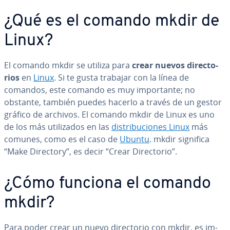
¿Qué es el comando mkdir de
Linux?
El comando mkdir se utiliza para
crear nuevos di­re­c­to­
rios
en
Linux
. Si te gusta trabajar con la línea de
comandos, este comando es muy im­po­r­ta­n­te; no
obstante, también puedes hacerlo a través de un gestor
gráfico de archivos. El comando mkdir de Linux es uno
de los más uti­li­za­dos en las
di­s­tri­bu­cio­nes Linux
más
comunes, como es el caso de
Ubuntu
. mkdir significa
“Make Directory”, es decir “Crear Di­re­c­to­rio”.
¿Cómo funciona el comando
mkdir?
Para poder crear un nuevo di­re­c­to­rio con mkdir, es im­