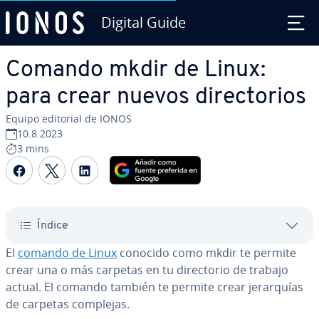
Digital Guide
Saltar al contenido principal
Comando mkdir de Linux:
para crear nuevos di­re­c­to­rios
Equipo editorial de IONOS
10.8.2023
3 mins
Compartir Facebook
Compartir Twitter
Compartir LinkedIn
Índice
El
comando de Linux
conocido como mkdir te permite
crear una o más carpetas en tu di­re­c­to­rio de trabajo
actual. El comando también te permite crear je­ra­r­quías
de carpetas complejas.