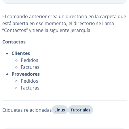
El comando anterior crea un di­re­c­to­rio en la carpeta que
está abierta en ese momento, el di­re­c­to­rio se llama
“Contactos” y tiene la siguiente jerarquía:
Contactos
Clientes
Pedidos
Facturas
Pro­vee­do­res
Pedidos
Facturas
Etiquetas re­la­cio­na­das
Linux
Tu­to­ria­les