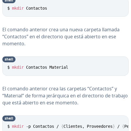
shell
$ 
mkdir
 Contactos
El comando anterior crea una nueva carpeta llamada
“Contactos” en el di­re­c­to­rio que está abierto en ese
momento.
shell
$ 
mkdir
 Contactos Material
El comando anterior crea las carpetas “Contactos” y
“Material” de forma je­rá­r­qui­ca en el di­re­c­to­rio de trabajo
que está abierto en ese momento.
shell
$ 
mkdir
 -p Contactos / 
{
Clientes, Proveedores
}
 / 
{
Pe