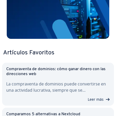
Artículos Favoritos
Co­m­pra­ve­n­ta de dominios: cómo ganar dinero con las
di­re­c­cio­nes web
La co­m­pra­ve­n­ta de dominios puede co­n­ve­r­ti­r­se en
una actividad lucrativa, siempre que se…
Leer más
Co­m­pa­ra­mos 5 al­te­r­na­ti­vas a Nextcloud