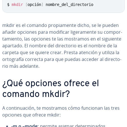
$ 
mkdir
[
opción
]
 nombre_del_directorio
mkdir es el comando pro­pia­me­n­te dicho, se le pueden
añadir opciones para modificar li­ge­ra­me­n­te su co­m­po­r­
ta­mie­n­to, las opciones te las mostramos en el siguiente
apartado. El nombre del di­re­c­to­rio es el nombre de la
carpeta que se quiere crear. Presta atención y utiliza la
or­to­gra­fía correcta para que puedas acceder al di­re­c­to­
rio más adelante.
¿Qué opciones ofrece el
comando mkdir?
A co­n­ti­nua­ción, te mostramos cómo funcionan las tres
opciones que ofrece mkdir:
-m o –mode:
permite asignar de­te­r­mi­na­dos