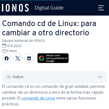
Digital Guide
Saltar al contenido principal
Comando cd de Linux: para
cambiar a otro di­re­c­to­rio
Equipo editorial de IONOS
10.8.2023
3 mins
Compartir Facebook
Compartir Twitter
Compartir LinkedIn
Índice
El comando cd es un comando de gran utilidad, permite
cambiar de un di­re­c­to­rio a otro de la forma más rápida
posible. El
comando de Linux
tiene varias funciones
prácticas.