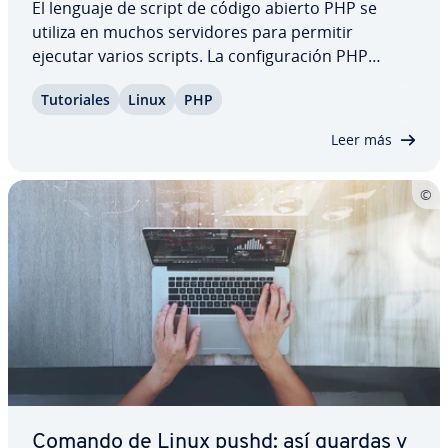
El lenguaje de script de código abierto PHP se
utiliza en muchos se­r­vi­do­res para permitir
ejecutar varios scripts. La co­n­fi­gu­ra­ción PHP
central se encuentra en el llamado archivo php.ini
Tu­to­ria­les
Linux
PHP
y también se puede ajustar en este mismo. En el
siguiente artículo, puedes descubrir dónde…
Leer más
Comando de Linux pushd: así guardas y