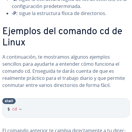
co­n­fi­gu­ra­ción pre­de­te­r­mi­na­da.
-P:
sigue la es­tru­c­tu­ra física de di­re­c­to­rios.
Ejemplos del comando cd de
Linux
A co­n­ti­nua­ción, te mostramos algunos ejemplos
sencillos para ayudarte a entender cómo funciona el
comando cd. Enseguida te darás cuenta de que es
realmente práctico para el trabajo diario y que permite
conmutar entre varios di­re­c­to­rios de forma fácil.
shell
$ 
cd
 ~
El comando anterior te cambia di­re­c­ta­me­n­te a tu di­re­c­