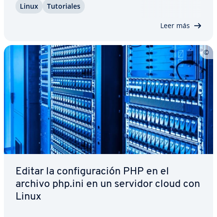
Linux
Tu­to­ria­les
cómo instalar Arch, desde los primeros pre­pa­ra­ti­
vos hasta la descarga de Arch…
Leer más
Editar la co­n­fi­gu­ra­ción PHP en el
archivo php.ini en un servidor cloud con
Linux