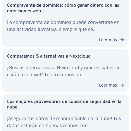
Co­m­pra­ve­n­ta de dominios: cómo ganar dinero con las
di­re­c­cio­nes web
La co­m­pra­ve­n­ta de dominios puede co­n­ve­r­ti­r­se en
una actividad lucrativa, siempre que se…
Leer más
Co­m­pa­ra­mos 5 al­te­r­na­ti­vas a Nextcloud
¿Buscas al­te­r­na­ti­vas a Nextcloud y quieres saber si
están a su nivel? Te ofrecemos un…
Leer más
Los mejores pro­vee­do­res de copias de seguridad en la
nube
¡Asegura tus datos de manera fiable en la nube! Tus
datos estarán en buenas manos con…