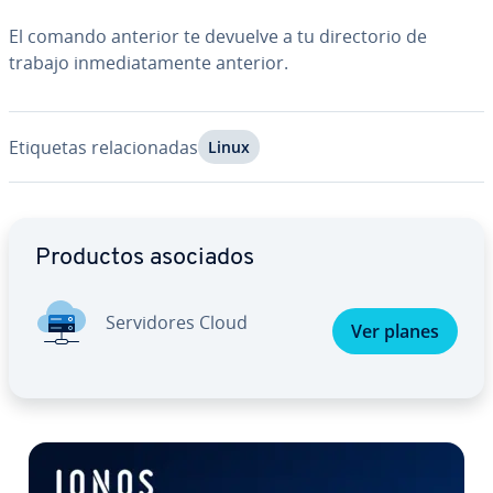
El comando anterior te devuelve a tu di­re­c­to­rio de
trabajo in­me­dia­ta­me­n­te anterior.
Etiquetas re­la­cio­na­das
Linux
Ir al menú principal
Productos asociados
Se­r­vi­do­res Cloud
Ver planes