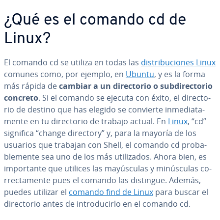
¿Qué es el comando cd de
Linux?
El comando cd se utiliza en todas las
di­s­tri­bu­cio­nes Linux
comunes como, por ejemplo, en
Ubuntu
, y es la forma
más rápida de
cambiar a un di­re­c­to­rio o su­b­di­re­c­to­rio
concreto
. Si el comando se ejecuta con éxito, el di­re­c­to­
rio de destino que has elegido se convierte in­me­dia­ta­
me­n­te en tu di­re­c­to­rio de trabajo actual. En
Linux
, “cd”
significa “change directory” y, para la mayoría de los
usuarios que trabajan con Shell, el comando cd pro­ba­
ble­me­n­te sea uno de los más uti­li­za­dos. Ahora bien, es
im­po­r­ta­n­te que utilices las ma­yú­s­cu­las y mi­nú­s­cu­las co­
rre­c­ta­me­n­te pues el comando las distingue. Además,
puedes utilizar el
comando find de Linux
para buscar el
di­re­c­to­rio antes de in­tro­du­ci­r­lo en el comando cd.