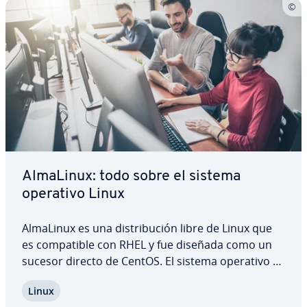
AlmaLinux: todo sobre el sistema
operativo Linux
AlmaLinux es una di­s­tri­bu­ción libre de Linux que
es co­m­pa­ti­ble con RHEL y fue diseñada como un
sucesor directo de CentOS. El sistema operativo se
de­sa­rro­lla en estrecha co­la­bo­ra­ción con la
Linux
comunidad y prescinde de licencias. Aquí puedes