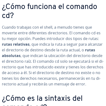
¿Cómo funciona el comando
cd?
Cuando trabajas con el shell, a menudo tienes que
moverte entre di­fe­re­n­tes di­re­c­to­rios. El comando cd es
tu mejor opción. Puedes in­tro­du­cir dos tipos de rutas:
rutas relativas
, que indica la ruta a seguir para alcanzar
el di­re­c­to­rio de destino desde la ruta actual, o
rutas
absolutas
, que indican la ubicación del di­re­c­to­rio desde
el di­re­c­to­rio raíz. El comando cd solo se ejecutará si el di­
re­c­to­rio que has in­tro­du­ci­do existe y tienes los derechos
de acceso a él. Si el di­re­c­to­rio de destino no existe o no
tienes los derechos ne­ce­sa­rios, pe­r­ma­ne­ce­rás en tu di­
re­c­to­rio actual y recibirás un mensaje de error.
¿Cómo es la sintaxis del