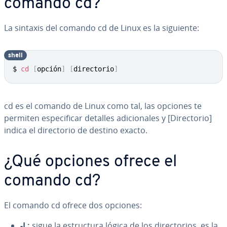
comando cd?
La sintaxis del comando cd de Linux es la siguiente:
shell
$ 
cd
[
opción
]
[
directorio
]
cd es el comando de Linux como tal, las opciones te
permiten es­pe­ci­fi­car detalles adi­cio­na­les y [Di­re­c­to­rio]
indica el di­re­c­to­rio de destino exacto.
¿Qué opciones ofrece el
comando cd?
El comando cd ofrece dos opciones:
-L:
sigue la es­tru­c­tu­ra lógica de los di­re­c­to­rios, es la