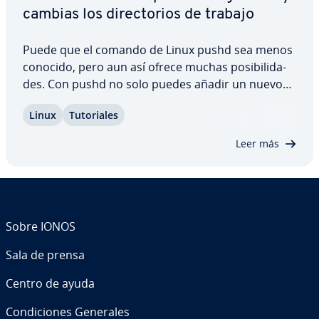
cambias los di­re­c­to­rios de trabajo
Puede que el comando de Linux pushd sea menos
conocido, pero aun así ofrece muchas po­si­bi­li­da­
des. Con pushd no solo puedes añadir un nuevo
di­re­c­to­rio a tu stack, sino que también tienes la
Linux
Tu­to­ria­les
opción de co­n­ve­r­ti­r­lo si­mu­l­tá­nea­me­n­te en tu di­re­
c­to­rio de trabajo. A co­n­ti­nua­ción, te…
Leer más
Sobre IONOS
Sala de prensa
Centro de ayuda
Co­n­di­cio­nes Generales