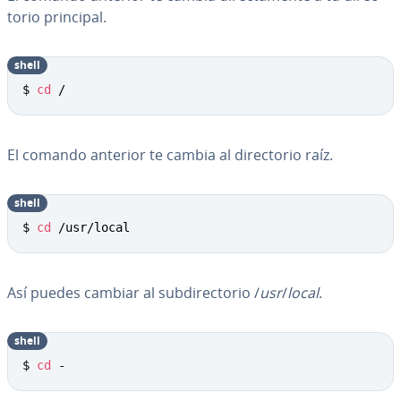
to­rio principal.
shell
$ 
cd
 /
El comando anterior te cambia al di­re­c­to­rio raíz.
shell
$ 
cd
 /usr/local
Así puedes cambiar al su­b­di­re­c­to­rio /
usr
/
local
.
shell
$ 
cd
 -