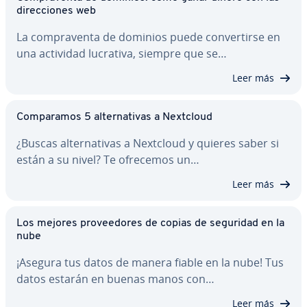
di­re­c­cio­nes web
La co­m­pra­ve­n­ta de dominios puede co­n­ve­r­ti­r­se en
una actividad lucrativa, siempre que se…
Leer más
Co­m­pa­ra­mos 5 al­te­r­na­ti­vas a Nextcloud
¿Buscas al­te­r­na­ti­vas a Nextcloud y quieres saber si
están a su nivel? Te ofrecemos un…
Leer más
Los mejores pro­vee­do­res de copias de seguridad en la
nube
¡Asegura tus datos de manera fiable en la nube! Tus
datos estarán en buenas manos con…
Leer más