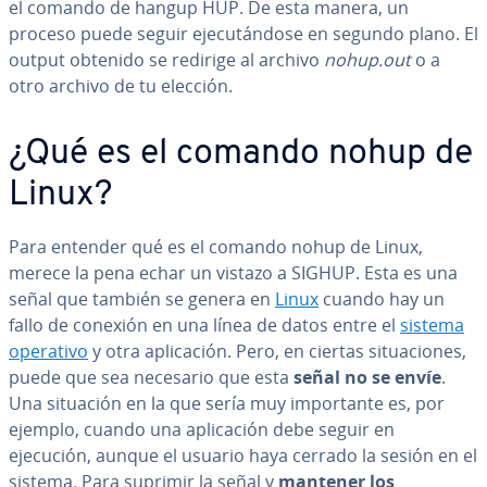
el comando de hangup HUP. De esta manera, un
proceso puede seguir eje­cu­tá­n­do­se en segundo plano. El
output obtenido se redirige al archivo
nohup.out
o a
otro archivo de tu elección.
¿Qué es el comando nohup de
Linux?
Para entender qué es el comando nohup de Linux,
merece la pena echar un vistazo a SIGHUP. Esta es una
señal que también se genera en
Linux
cuando hay un
fallo de conexión en una línea de datos entre el
sistema
operativo
y otra apli­ca­ción. Pero, en ciertas si­tua­cio­nes,
puede que sea necesario que esta
señal no se envíe
.
Una situación en la que sería muy im­po­r­ta­n­te es, por
ejemplo, cuando una apli­ca­ción debe seguir en
ejecución, aunque el usuario haya cerrado la sesión en el
sistema. Para suprimir la señal y
mantener los