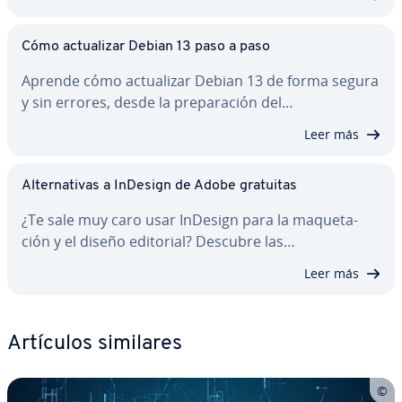
Cómo ac­tua­li­zar Debian 13 paso a paso
Aprende cómo ac­tua­li­zar Debian 13 de forma segura
y sin errores, desde la pre­pa­ra­ción del…
Leer más
Al­te­r­na­ti­vas a InDesign de Adobe gratuitas
¿Te sale muy caro usar InDesign para la ma­que­ta­
ción y el diseño editorial? Descubre las…
Leer más
Artículos similares