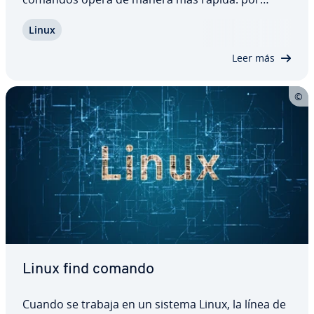
ejemplo, puedes revisar bases de datos completas
Linux
con una única línea de código con el comando SED
de Linux. Para ello, sin embargo, debes conocer…
Leer más
Linux find comando
Cuando se trabaja en un sistema Linux, la línea de