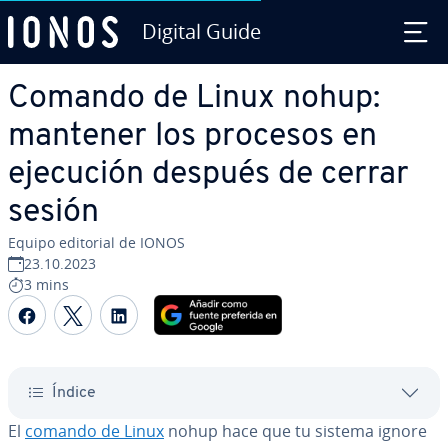
Digital Guide
Saltar al contenido principal
Comando de Linux nohup:
mantener los procesos en
ejecución después de cerrar
sesión
Equipo editorial de IONOS
23.10.2023
3 mins
Compartir Facebook
Compartir Twitter
Compartir LinkedIn
Índice
El
comando de Linux
nohup hace que tu sistema ignore