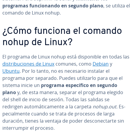
programas fu­n­cio­na­n­do en segundo plano
, se utiliza el
comando de Linux nohup.
¿Cómo funciona el comando
nohup de Linux?
El programa de Linux nohup está di­s­po­ni­ble en todas las
di­s­tri­bu­cio­nes de Linux
comunes, como
Debian
y
Ubuntu
. Por lo tanto, no es necesario instalar el
programa por separado. Puedes uti­li­zar­lo para que el
sistema inicie un
programa es­pe­cí­fi­co en segundo
plano
y, de esta manera, separar el programa elegido
del shell de inicio de sesión. Todas las salidas se
redirigen au­to­má­ti­ca­me­n­te a la carpeta
nohup.out
. Es­
pe­cia­l­me­n­te cuando se trata de procesos de larga
duración, tienes la ventaja de poder de­s­co­ne­c­tar­te sin
in­te­rru­m­pir el proceso.