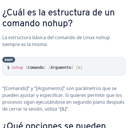
¿Cuál es la es­tru­c­tu­ra de un
comando nohup?
La es­tru­c­tu­ra básica del comando de Linux nohup
siempre es la misma:
bash
$ 
nohup
[
Comando
]
[
Argumento
]
[
&
]
“[Comando]” y “[Argumento]” son pa­rá­me­tros que se
pueden ajustar y es­pe­ci­fi­car. Si quieres permitir que los
procesos sigan eje­cu­tá­n­do­se en segundo plano después
de cerrar la sesión, utiliza “[&]”.
¿Qué opciones se pueden