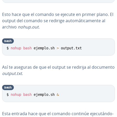
Esto hace que el comando se ejecute en primer plano. El
output del comando se redirige au­to­má­ti­ca­me­n­te al
archivo
nohup.out
.
bash
$ 
nohup
bash
 ejemplo.sh 
>
 output.txt
Así te aseguras de que el output se redirija al documento
output.txt
.
bash
$ 
nohup
bash
 ejemplo.sh 
&
Esta entrada hace que el comando continúe eje­cu­tá­n­do­