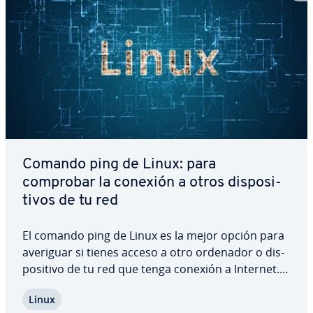
Comando ping de Linux: para
comprobar la conexión a otros di­s­po­si­
ti­vos de tu red
El comando ping de Linux es la mejor opción para
averiguar si tienes acceso a otro ordenador o di­s­
po­si­ti­vo de tu red que tenga conexión a Internet.
El comando ping de Linux envía una señal al otro
Linux
di­s­po­si­ti­vo y espera su respuesta. Aquí puedes