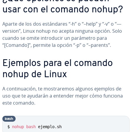
usar con el comando nohup?
Aparte de los dos es­tá­n­da­res “-h” o “–help” y “-v” o “—
version”, Linux nohup no acepta ninguna opción. Solo
cuando se omite in­tro­du­cir un parámetro para
“[Comando]”, permite la opción “-p” o “–parents”.
Ejemplos para el comando
nohup de Linux
A co­n­ti­nua­ción, te mo­s­tra­re­mos algunos ejemplos de
uso que te ayudarán a entender mejor cómo funciona
este comando.
bash
$ 
nohup
bash
 ejemplo.sh